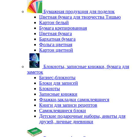
Бумажная продукция для поделок
Цветная бумага для творчества Тишью
Картон белый
Бумага крепированная
Цветная бумага
Бархатная бумага
Фольга цветная
Картон цветной
Блокноты, записные книжки, бумага для
заметок
Бизнес-блокноты
Блоки для записей
Блокноты
Записные книжки
Флажки-закладки самоклеящиеся
Книги для записи рецептов
Самоклеящиеся блоки
Детские подарочные наборы, анкеты для
друзей, личные дневники