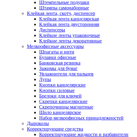
Штемпельные подушки
Штампы самонаборные
Клейкая лента, скотч, диспенсер
Клейкая лента канцелярская
Клейкая лента двусторонняя
Диспенсеры
Клейкие ленты упаковочные
Клейкие ленты декоративные
Мелкоофисные аксессуары
Шпагаты и нити
Булавки офисные
Банковская резинка
Зажимы для бумаг
Увлажнители для пальцев
Лупы
Кнопки канцелярские
Кнопки силовые
Брелоки для ключей
Скрепки канцелярские
Скрепочницы магнитные
Шило канцелярское
Набор мелкоофисных принадлежностей
Дыроколы
Корректирующие средства
Корректирующие жидкости и разбавители