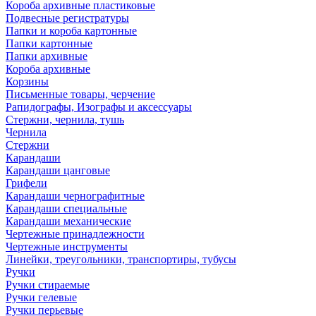
Короба архивные пластиковые
Подвесные регистратуры
Папки и короба картонные
Папки картонные
Папки архивные
Короба архивные
Корзины
Письменные товары, черчение
Рапидографы, Изографы и аксессуары
Стержни, чернила, тушь
Чернила
Стержни
Карандаши
Карандаши цанговые
Грифели
Карандаши чернографитные
Карандаши специальные
Карандаши механические
Чертежные принадлежности
Чертежные инструменты
Линейки, треугольники, транспортиры, тубусы
Ручки
Ручки стираемые
Ручки гелевые
Ручки перьевые