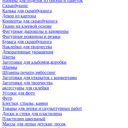
Наборы для поделок из бисера и пайеток
Скрапбукинг
Калька для скрапбукинга
Декор из картона
Конверты для скрапбукинга
Ткани на клеевой основе
Фигурные дыроколы и кримперы
Фигурные ножницы и резаки
Бумага для скрапбукинга
Наклейки для творчества
Декоративные украшения
Цветы
Заготовки для альбомов,коробки
Шармы
Штампы,печати,эмбоссинг
Заготовки для открыток с конвертами
Заготовки для творчества
аксессуары для склейки
Уголки для фото
Фетр
Блестки, стразы, камни
Товары для лепки и скульптурных работ
Доски и стеки для пластилина
Пластилин школьный
Массы для лепки детские, песок