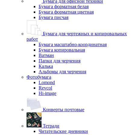
Бумага для офисной техники
Бумага форматная белая
Бумага форматная цветная
Бумага писчая
Бумага для чертежных и копировальных
работ
Бумага масштабно-координатная
Бумага копировальная
Ватман
Папки для черчения
Калька
Альбомы для черчения
Фотобумага
Lomond
Revcol
Hi-image
Конверты почтовые
Тетради
Читательские дневники