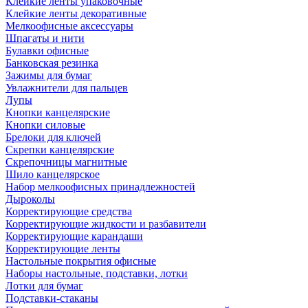
Клейкие ленты упаковочные
Клейкие ленты декоративные
Мелкоофисные аксессуары
Шпагаты и нити
Булавки офисные
Банковская резинка
Зажимы для бумаг
Увлажнители для пальцев
Лупы
Кнопки канцелярские
Кнопки силовые
Брелоки для ключей
Скрепки канцелярские
Скрепочницы магнитные
Шило канцелярское
Набор мелкоофисных принадлежностей
Дыроколы
Корректирующие средства
Корректирующие жидкости и разбавители
Корректирующие карандаши
Корректирующие ленты
Настольные покрытия офисные
Наборы настольные, подставки, лотки
Лотки для бумаг
Подставки-стаканы