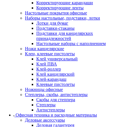
Корректирующие карандаши
Корректирующие ленты
Настольные покрытия офисные
Наборы настольные, подставки, лотки
Лотки для бумаг
Подставки-стаканы
Подставки для канцелярских
принадлежностей
Настольные наборы с наполнением
Ножи канцелярские
Клеи, клеевые пистолеты
Клей универсальный
Клей ПВА
Клей-роллер
Клей канцелярский
Клей-карандаш
Клеевые пистолеты
Ножницы офисные
Степлеры, скобы, антистеплеры
Скобы для степпера
Степлеры
Антистеплеры
Офисная техника и расходные материалы
Деловые аксессуары
Деловая галантерея