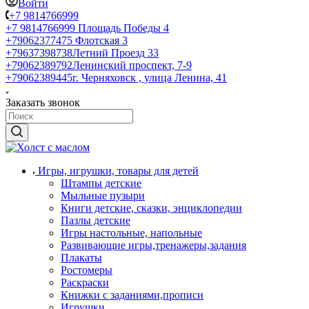
Войти
+7 9814766999
+7 9814766999
Площадь Победы 4
+79062377475
Флотская 3
+79637398738
Летний Проезд 33
+79062389792
Ленинский проспект, 7-9
+79062389445
г. Черняховск , улица Ленина, 41
Заказать звонок
Игры, игрушки, товары для детей
Штампы детские
Мыльные пузыри
Книги детские, сказки, энциклопедии
Пазлы детские
Игры настольные, напольные
Развивающие игры,тренажеры,задания
Плакаты
Ростомеры
Раскраски
Книжки с заданиями,прописи
Игрушки