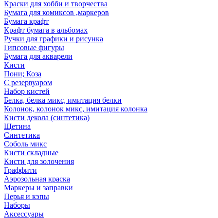
Краски для хобби и творчества
Бумага для комиксов ,маркеров
Бумага крафт
Крафт бумага в альбомах
Ручки для графики и рисунка
Гипсовые фигуры
Бумага для акварели
Кисти
Пони; Коза
С резервуаром
Набор кистей
Белка, белка микс, имитация белки
Колонок, колонок микс, имитация колонка
Кисти декола (синтетика)
Щетина
Синтетика
Соболь микс
Кисти складные
Кисти для золочения
Граффити
Аэрозольная краска
Маркеры и заправки
Перья и кэпы
Наборы
Аксессуары