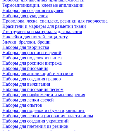
Термоаппликации, клеевые аппликации
Наборы для создания игрушек
Наборы для рукоделия
Проволока, леска, спандекс, резинки для творчества
Красители и маркеры для разметки ткани
Инструменты и материалы для валяния
Наклейки для ногтей, лица, тату.
Значки, брелоки, броши
Наборы для творчества
Наборы для росписи изделий
Наборы для поделок из гипса
Наборы для росписи витража
Наборы для рисования
Наборы для аппликаций и мозаики
Наборы для создания гравюр
Наборы для выжигания
Наборы для рисования песком
Наборы для парфюмерии и мыловарения
Наборы для лепки свечей
Наборы для опытов
Наборы для поделок из бумаги,квиллинг
Наборы для лепки и рисования пластилином
Наборы для создания украшений
Наборы для плетения из резинок