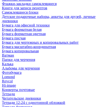
Флажки-закладки самоклеящиеся
Книги для записи рецептов
Самоклеящиеся блоки
Детские подарочные наборы, анкеты для друзей, личные
дневники
Бумага для офисной техники
Бумага форматная белая
Бумага форматная цветная
Бумага писчая
Бумага для чертежных и копировальных работ
Бумага масштабно-координатная
Бумага копировальная
Ватман
Папки для черчения
Калька
Альбомы для черчения
Фотобумага
Lomond
Revcol
Hi-image
Конверты почтовые
Тетради
Читательские дневники
Тетради 12-24 с однотонной обложкой
Тетради бумвинил