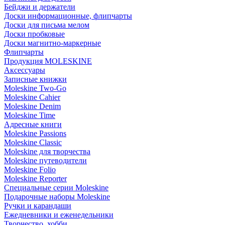
Бейджи и держатели
Доски информационные, флипчарты
Доски для письма мелом
Доски пробковые
Доски магнитно-маркерные
Флипчарты
Продукция MOLESKINE
Аксессуары
Записные книжки
Moleskine Two-Go
Moleskine Cahier
Moleskine Denim
Moleskine Time
Адресные книги
Moleskine Passions
Moleskine Classic
Moleskine для творчества
Moleskine путеводители
Moleskine Folio
Moleskine Reporter
Специальные серии Moleskine
Подарочные наборы Moleskine
Ручки и карандаши
Ежедневники и еженедельники
Творчество, хобби