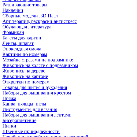
Развивающие товары
Наклейки
Сборные модели ,3D Пазл
Арт-терапия, раскраски-антистресс
Обучающая литература
Фоамиран
Багеты для картин
Ленты, шпагат
Эпоксидная смола
Картины по номерам
Мозайка стразами на подрамнике
Живопись на холсте с подрамником
Живопись на дереве
Живопись на картоне
Открытки по номерам
Товары для шитья и рукоделия
Наборы для вышивания крестом
Пряжа
Канва, пяльцы, иглы
Инструменты для вязания
Наборы для вышивания лентами
Бисероплетение
Нитки
Швейные принадлежности
Коробки для швейных принадлежностей