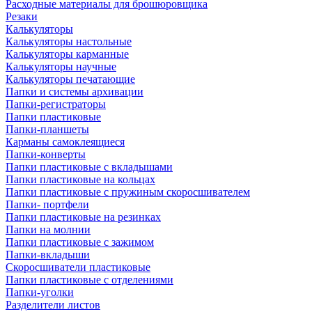
Расходные материалы для брошюровщика
Резаки
Калькуляторы
Калькуляторы настольные
Калькуляторы карманные
Калькуляторы научные
Калькуляторы печатающие
Папки и системы архивации
Папки-регистраторы
Папки пластиковые
Папки-планшеты
Карманы самоклеящиеся
Папки-конверты
Папки пластиковые с вкладышами
Папки пластиковые на кольцах
Папки пластиковые с пружиным скоросшивателем
Папки- портфели
Папки пластиковые на резинках
Папки на молнии
Папки пластиковые с зажимом
Папки-вкладыши
Скоросшиватели пластиковые
Папки пластиковые с отделениями
Папки-уголки
Разделители листов