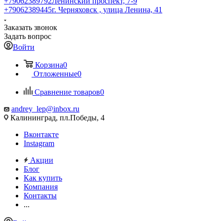
+79062389792
Ленинский проспект, 7-9
+79062389445
г. Черняховск , улица Ленина, 41
Заказать звонок
Задать вопрос
Войти
Корзина
0
Отложенные
0
Сравнение товаров
0
andrey_lep@inbox.ru
Калининград, пл.Победы, 4
Вконтакте
Instagram
Акции
Блог
Как купить
Компания
Контакты
...