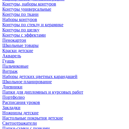
Контуры, наборы контуров
Контуры универсальные
Контуры по ткани
Наборы контуров
Контуры по стеклу и керамике
Контуры по шелку
Контуры с эффектами
Пенокартон
Школьные товары
Краски детские
Акварель
Гуашь
Пальчиковые
Витраж
Наборы детских цветных карандашей
Школьное планирование
Дневники
Папки для дипломных и курсовых работ
Портфолио
Расписания уроков
Закладки
Ножницы детские
Настольные покрытия детские
Светоотражатели
Папки-сумки с ручками