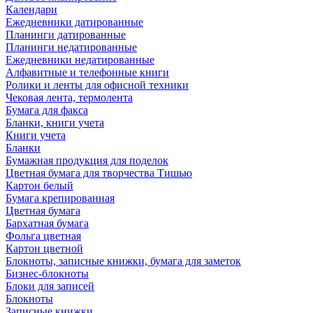
Календари
Ежедневники датированные
Планинги датированные
Планинги недатированные
Ежедневники недатированные
Алфавитные и телефонные книги
Ролики и ленты для офисной техники
Чековая лента, термолента
Бумага для факса
Бланки, книги учета
Книги учета
Бланки
Бумажная продукция для поделок
Цветная бумага для творчества Тишью
Картон белый
Бумага крепированная
Цветная бумага
Бархатная бумага
Фольга цветная
Картон цветной
Блокноты, записные книжки, бумага для заметок
Бизнес-блокноты
Блоки для записей
Блокноты
Записные книжки