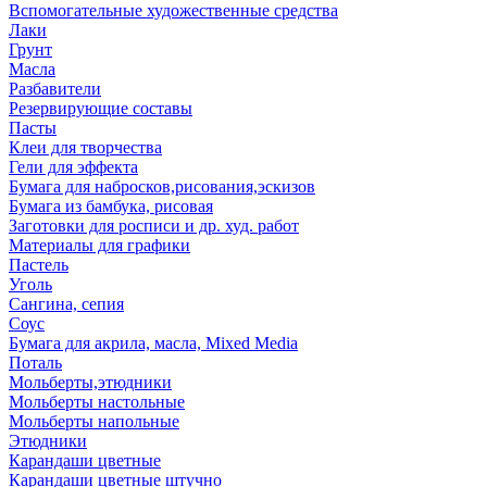
Вспомогательные художественные средства
Лаки
Грунт
Масла
Разбавители
Резервирующие составы
Пасты
Клеи для творчества
Гели для эффекта
Бумага для набросков,рисования,эскизов
Бумага из бамбука, рисовая
Заготовки для росписи и др. худ. работ
Материалы для графики
Пастель
Уголь
Сангина, сепия
Соус
Бумага для акрила, масла, Mixed Media
Поталь
Мольберты,этюдники
Мольберты настольные
Мольберты напольные
Этюдники
Карандаши цветные
Карандаши цветные штучно