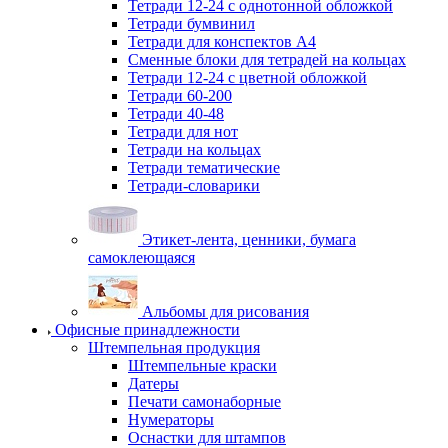
Тетради 12-24 с однотонной обложкой
Тетради бумвинил
Тетради для конспектов А4
Сменные блоки для тетрадей на кольцах
Тетради 12-24 с цветной обложкой
Тетради 60-200
Тетради 40-48
Тетради для нот
Тетради на кольцах
Тетради тематические
Тетради-словарики
Этикет-лента, ценники, бумага
самоклеющаяся
Альбомы для рисования
Офисные принадлежности
Штемпельная продукция
Штемпельные краски
Датеры
Печати самонаборные
Нумераторы
Оснастки для штампов