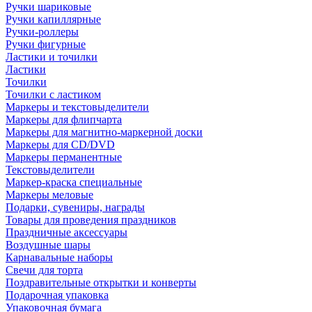
Ручки шариковые
Ручки капиллярные
Ручки-роллеры
Ручки фигурные
Ластики и точилки
Ластики
Точилки
Точилки с ластиком
Маркеры и текстовыделители
Маркеры для флипчарта
Маркеры для магнитно-маркерной доски
Маркеры для CD/DVD
Маркеры перманентные
Текстовыделители
Маркер-краска специальные
Маркеры меловые
Подарки, сувениры, награды
Товары для проведения праздников
Праздничные аксессуары
Воздушные шары
Карнавальные наборы
Свечи для торта
Поздравительные открытки и конверты
Подарочная упаковка
Упаковочная бумага