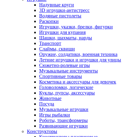
Надувные круги
3D игрушки-антистресс
Водяные пистолеты
Раскопки
Игрушки, указки, брелки, фигурки
Игрушки для купания
Шашки, шахматы, нарды
Транспорт
Слаймы, сквиши
Оружие, солдатики, военная техника
Летние игрушки и игрушки для улицы
Сюжетно-ролевые игры
Музыкальные инструменты
Спортивные товары
Косметика и аксессуары для девочек
Головоломки, логические
Куклы, пупсы, аксессуары
Животные
Посуда
Музыкальные игрушки
Игры рыбалки
Роботы, трансформеры
Развивающие игрушки
Конструкторы
Конструкторы пластиковые