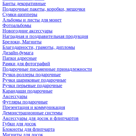
Банты декоративные
Подарочные пакеты, коробки, мешочки
Сумки-шопперы
Альбомы и листы для монет
Фотоальбомы
Новогодние аксессуары
Наградная и поздравительная продукция
Брелоки, Магниты
Благодарности, грамоты, дипломы
Дизайн-бумага
Папки адресные
Рамки для фотографий
Подарочные письменные принадлежности
Ручки-роллеры подарочные
Ручки шариковые подарочные
Ручки перьевые подарочные
Карандаши подарочные
Аксессуары
Футляры подарочные
Презентация и коммуникация
Демонстрационные системы
Аксессуары для досок и флипчартов
Губки для досок
Блокноты для флипчарта
Магниты для досок