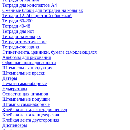
Тетради для конспектов А4
Сменные блоки для тетрадей на кольцах
Тетради 12-24 с цветной обложкой
Тетради 60-200
Тетради 40-48
Тетради для нот
Тетради на кольцах
Тетради тематические
Тетради-словарики
Этикет-лента, ценники, бумага самоклеющаяся
Альбомы для рисования
Офисные принадлежности
Штемпельная продукция
Штемпельные краски
Датеры
Печати самонаборные
Нумераторы
Оснастки для штампов
Штемпельные подушки
Штампы самонаборные
Клейкая лента, скотч, диспенсер
Клейкая лента канцелярская
Клейкая лента двусторонняя
Диспенсеры