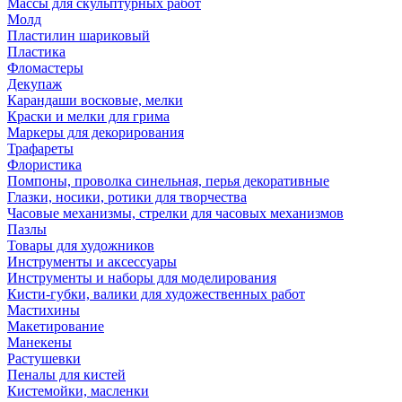
Массы для скульптурных работ
Молд
Пластилин шариковый
Пластика
Фломастеры
Декупаж
Карандаши восковые, мелки
Краски и мелки для грима
Маркеры для декорирования
Трафареты
Флористика
Помпоны, проволка синельная, перья декоративные
Глазки, носики, ротики для творчества
Часовые механизмы, стрелки для часовых механизмов
Пазлы
Товары для художников
Инструменты и аксессуары
Инструменты и наборы для моделирования
Кисти-губки, валики для художественных работ
Мастихины
Макетирование
Манекены
Растушевки
Пеналы для кистей
Кистемойки, масленки