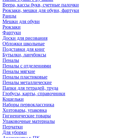
Веера, кассы букв, счетные палочки
Рюкзаки, мешки для обуви, фартуки
Ранцы
Мешки для обуви
Рюкзаки
Фартуки
Доски для рисования
Обложки школьные
Подставки для книг
Бутылки, ланчбоксы
Пеналы
Пеналы с отделениями
Пеналы мягкие
Пеналы пластиковые
Пеналы металлические
Папки для тетрадей, труда
Глобусы, карты, справочники
Кошельки
Наборы первоклассника
Хозтовары, упаковка
Гигиенические товары
Упаковочные материалы
Перчатки
Для уборки
Аксессуары к ПК