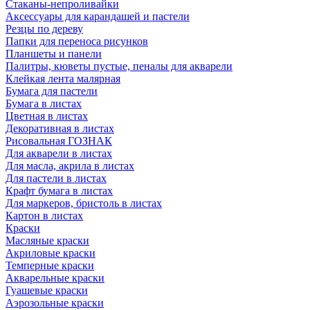
Стаканы-непроливайки
Аксессуары для карандашей и пастели
Резцы по дереву
Папки для переноса рисунков
Планшеты и панели
Палитры, кюветы пустые, пеналы для акварели
Клейкая лента малярная
Бумага для пастели
Бумага в листах
Цветная в листах
Декоративная в листах
Рисовальная ГОЗНАК
Для акварели в листах
Для масла, акрила в листах
Для пастели в листах
Крафт бумага в листах
Для маркеров, бристоль в листах
Картон в листах
Краски
Масляные краски
Акриловые краски
Темперные краски
Акварельные краски
Гуашевые краски
Аэрозольные краски