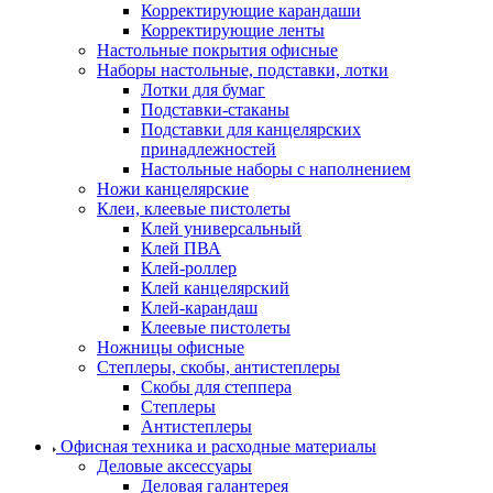
Корректирующие карандаши
Корректирующие ленты
Настольные покрытия офисные
Наборы настольные, подставки, лотки
Лотки для бумаг
Подставки-стаканы
Подставки для канцелярских
принадлежностей
Настольные наборы с наполнением
Ножи канцелярские
Клеи, клеевые пистолеты
Клей универсальный
Клей ПВА
Клей-роллер
Клей канцелярский
Клей-карандаш
Клеевые пистолеты
Ножницы офисные
Степлеры, скобы, антистеплеры
Скобы для степпера
Степлеры
Антистеплеры
Офисная техника и расходные материалы
Деловые аксессуары
Деловая галантерея