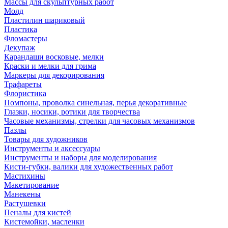
Массы для скульптурных работ
Молд
Пластилин шариковый
Пластика
Фломастеры
Декупаж
Карандаши восковые, мелки
Краски и мелки для грима
Маркеры для декорирования
Трафареты
Флористика
Помпоны, проволка синельная, перья декоративные
Глазки, носики, ротики для творчества
Часовые механизмы, стрелки для часовых механизмов
Пазлы
Товары для художников
Инструменты и аксессуары
Инструменты и наборы для моделирования
Кисти-губки, валики для художественных работ
Мастихины
Макетирование
Манекены
Растушевки
Пеналы для кистей
Кистемойки, масленки