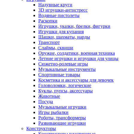
Надувные круги
3D игрушки-антистресс
Водяные пистолеты
Раскопки
Игрушки, указки, брелки, фигурки
Игрушки для купания
Шашки, шахматы, нарды
Транспорт
Слаймы, сквиши
Оружие, солдатики, военная техника
Летние игрушки и игрушки для улицы
Сюжетно-ролевые игры
Музыкальные инструменты
Спортивные товары
Косметика и аксессуары для девочек
Головоломки, логические
Куклы, пупсы, аксессуары
Животные
Посуда
Музыкальные игрушки
Игры рыбалки
Роботы, трансформеры
Развивающие игрушки
Конструкторы
Конструкторы пластиковые