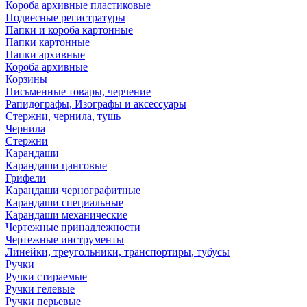
Короба архивные пластиковые
Подвесные регистратуры
Папки и короба картонные
Папки картонные
Папки архивные
Короба архивные
Корзины
Письменные товары, черчение
Рапидографы, Изографы и аксессуары
Стержни, чернила, тушь
Чернила
Стержни
Карандаши
Карандаши цанговые
Грифели
Карандаши чернографитные
Карандаши специальные
Карандаши механические
Чертежные принадлежности
Чертежные инструменты
Линейки, треугольники, транспортиры, тубусы
Ручки
Ручки стираемые
Ручки гелевые
Ручки перьевые