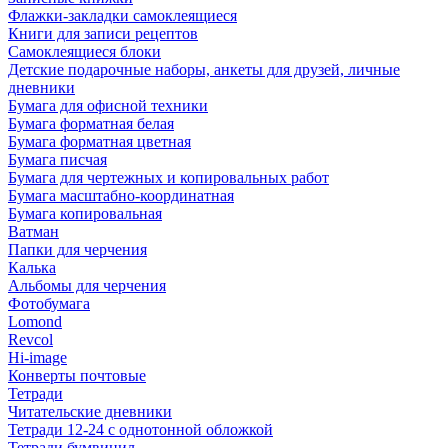
Флажки-закладки самоклеящиеся
Книги для записи рецептов
Самоклеящиеся блоки
Детские подарочные наборы, анкеты для друзей, личные
дневники
Бумага для офисной техники
Бумага форматная белая
Бумага форматная цветная
Бумага писчая
Бумага для чертежных и копировальных работ
Бумага масштабно-координатная
Бумага копировальная
Ватман
Папки для черчения
Калька
Альбомы для черчения
Фотобумага
Lomond
Revcol
Hi-image
Конверты почтовые
Тетради
Читательские дневники
Тетради 12-24 с однотонной обложкой
Тетради бумвинил