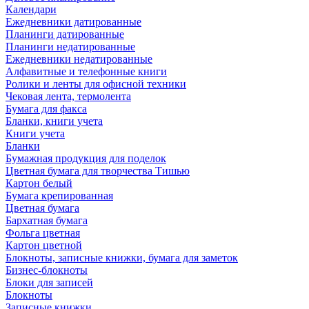
Календари
Ежедневники датированные
Планинги датированные
Планинги недатированные
Ежедневники недатированные
Алфавитные и телефонные книги
Ролики и ленты для офисной техники
Чековая лента, термолента
Бумага для факса
Бланки, книги учета
Книги учета
Бланки
Бумажная продукция для поделок
Цветная бумага для творчества Тишью
Картон белый
Бумага крепированная
Цветная бумага
Бархатная бумага
Фольга цветная
Картон цветной
Блокноты, записные книжки, бумага для заметок
Бизнес-блокноты
Блоки для записей
Блокноты
Записные книжки