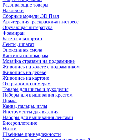
Развивающие товары
Наклейки
Сборные модели ,3D Пазл
Арт-терапия, раскраски-антистресс
Обучающая литература
Фоамиран
Багеты для картин
Ленты, шпагат
Эпоксидная смола
Картины по номерам
Мозайка стразами на подрамнике
Живопись на холсте с подрамником
Живопись на дереве
Живопись на картоне
Открытки по номерам
Товары для шитья и рукоделия
Наборы для вышивания крестом
Пряжа
Канва, пяльцы, иглы
Инструменты для вязания
Наборы для вышивания лентами
Бисероплетение
Нитки
Швейные принадлежности
Коробки для швейных принадлежностей