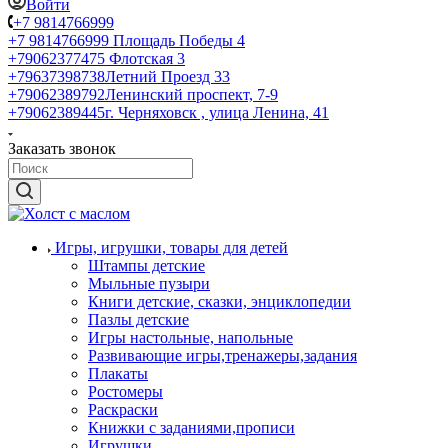
Войти
+7 9814766999
+7 9814766999
Площадь Победы 4
+79062377475
Флотская 3
+79637398738
Летний Проезд 33
+79062389792
Ленинский проспект, 7-9
+79062389445
г. Черняховск , улица Ленина, 41
Заказать звонок
Игры, игрушки, товары для детей
Штампы детские
Мыльные пузыри
Книги детские, сказки, энциклопедии
Пазлы детские
Игры настольные, напольные
Развивающие игры,тренажеры,задания
Плакаты
Ростомеры
Раскраски
Книжки с заданиями,прописи
Игрушки