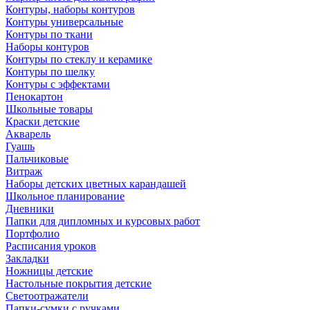
Контуры, наборы контуров
Контуры универсальные
Контуры по ткани
Наборы контуров
Контуры по стеклу и керамике
Контуры по шелку
Контуры с эффектами
Пенокартон
Школьные товары
Краски детские
Акварель
Гуашь
Пальчиковые
Витраж
Наборы детских цветных карандашей
Школьное планирование
Дневники
Папки для дипломных и курсовых работ
Портфолио
Расписания уроков
Закладки
Ножницы детские
Настольные покрытия детские
Светоотражатели
Папки-сумки с ручками