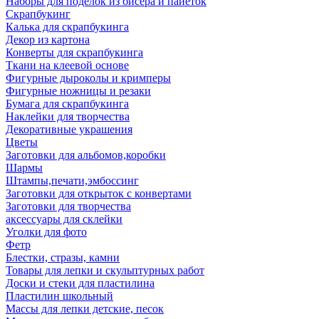
Наборы для поделок из бисера и пайеток
Скрапбукинг
Калька для скрапбукинга
Декор из картона
Конверты для скрапбукинга
Ткани на клеевой основе
Фигурные дыроколы и кримперы
Фигурные ножницы и резаки
Бумага для скрапбукинга
Наклейки для творчества
Декоративные украшения
Цветы
Заготовки для альбомов,коробки
Шармы
Штампы,печати,эмбоссинг
Заготовки для открыток с конвертами
Заготовки для творчества
аксессуары для склейки
Уголки для фото
Фетр
Блестки, стразы, камни
Товары для лепки и скульптурных работ
Доски и стеки для пластилина
Пластилин школьный
Массы для лепки детские, песок