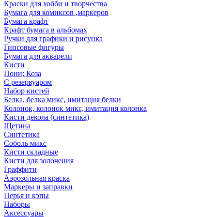
Краски для хобби и творчества
Бумага для комиксов ,маркеров
Бумага крафт
Крафт бумага в альбомах
Ручки для графики и рисунка
Гипсовые фигуры
Бумага для акварели
Кисти
Пони; Коза
С резервуаром
Набор кистей
Белка, белка микс, имитация белки
Колонок, колонок микс, имитация колонка
Кисти декола (синтетика)
Щетина
Синтетика
Соболь микс
Кисти складные
Кисти для золочения
Граффити
Аэрозольная краска
Маркеры и заправки
Перья и кэпы
Наборы
Аксессуары