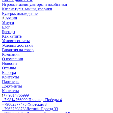
Игровые манипуляторы и джойстики
Клавиатуры, мыши, коврики
Кулеры, охлаждение
Акции
Услуги
Блог
Бренды
Как купить
Условия оплаты
Условия доставки
Гарантия на товар
Компания
О компании
Новости
Отзывы
Карьера
Контакты
Партнеры
Документы
Контакты
+7 9814766999
+7 9814766999
Площадь Победы 4
+79062377475
Флотская 3
+79637398738
Летний Проезд 33