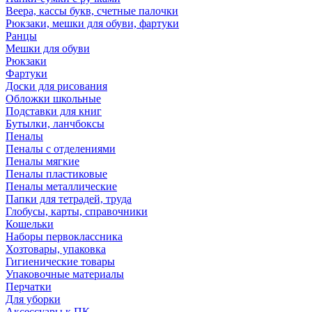
Веера, кассы букв, счетные палочки
Рюкзаки, мешки для обуви, фартуки
Ранцы
Мешки для обуви
Рюкзаки
Фартуки
Доски для рисования
Обложки школьные
Подставки для книг
Бутылки, ланчбоксы
Пеналы
Пеналы с отделениями
Пеналы мягкие
Пеналы пластиковые
Пеналы металлические
Папки для тетрадей, труда
Глобусы, карты, справочники
Кошельки
Наборы первоклассника
Хозтовары, упаковка
Гигиенические товары
Упаковочные материалы
Перчатки
Для уборки
Аксессуары к ПК