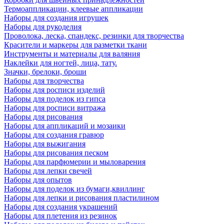
Термоаппликации, клеевые аппликации
Наборы для создания игрушек
Наборы для рукоделия
Проволока, леска, спандекс, резинки для творчества
Красители и маркеры для разметки ткани
Инструменты и материалы для валяния
Наклейки для ногтей, лица, тату.
Значки, брелоки, броши
Наборы для творчества
Наборы для росписи изделий
Наборы для поделок из гипса
Наборы для росписи витража
Наборы для рисования
Наборы для аппликаций и мозаики
Наборы для создания гравюр
Наборы для выжигания
Наборы для рисования песком
Наборы для парфюмерии и мыловарения
Наборы для лепки свечей
Наборы для опытов
Наборы для поделок из бумаги,квиллинг
Наборы для лепки и рисования пластилином
Наборы для создания украшений
Наборы для плетения из резинок