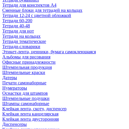
Тетради для конспектов А4
Сменные блоки для тетрадей на кольцах
Тетради 12-24 с цветной обложкой
Тетради 60-200
Тетради 40-48
Тетради для нот
Тетради на кольцах
Тетради тематические
Тетради-словарики
Этикет-лента, ценники, бумага самоклеющаяся
Альбомы для рисования
Офисные принадлежности
Штемпельная продукция
Штемпельные краски
Датеры
Печати самонаборные
Нумераторы
Оснастки для штампов
Штемпельные подушки
Штампы самонаборные
Клейкая лента, скотч, диспенсер
Клейкая лента канцелярская
Клейкая лента двусторонняя
Диспенсеры