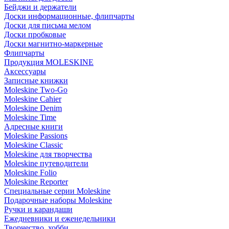
Бейджи и держатели
Доски информационные, флипчарты
Доски для письма мелом
Доски пробковые
Доски магнитно-маркерные
Флипчарты
Продукция MOLESKINE
Аксессуары
Записные книжки
Moleskine Two-Go
Moleskine Cahier
Moleskine Denim
Moleskine Time
Адресные книги
Moleskine Passions
Moleskine Classic
Moleskine для творчества
Moleskine путеводители
Moleskine Folio
Moleskine Reporter
Специальные серии Moleskine
Подарочные наборы Moleskine
Ручки и карандаши
Ежедневники и еженедельники
Творчество, хобби