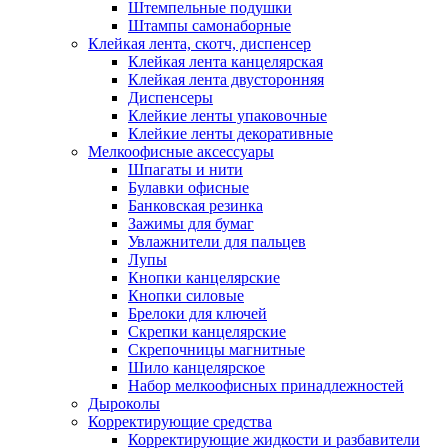
Штемпельные подушки
Штампы самонаборные
Клейкая лента, скотч, диспенсер
Клейкая лента канцелярская
Клейкая лента двусторонняя
Диспенсеры
Клейкие ленты упаковочные
Клейкие ленты декоративные
Мелкоофисные аксессуары
Шпагаты и нити
Булавки офисные
Банковская резинка
Зажимы для бумаг
Увлажнители для пальцев
Лупы
Кнопки канцелярские
Кнопки силовые
Брелоки для ключей
Скрепки канцелярские
Скрепочницы магнитные
Шило канцелярское
Набор мелкоофисных принадлежностей
Дыроколы
Корректирующие средства
Корректирующие жидкости и разбавители