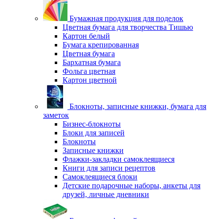
Бумажная продукция для поделок
Цветная бумага для творчества Тишью
Картон белый
Бумага крепированная
Цветная бумага
Бархатная бумага
Фольга цветная
Картон цветной
Блокноты, записные книжки, бумага для
заметок
Бизнес-блокноты
Блоки для записей
Блокноты
Записные книжки
Флажки-закладки самоклеящиеся
Книги для записи рецептов
Самоклеящиеся блоки
Детские подарочные наборы, анкеты для
друзей, личные дневники