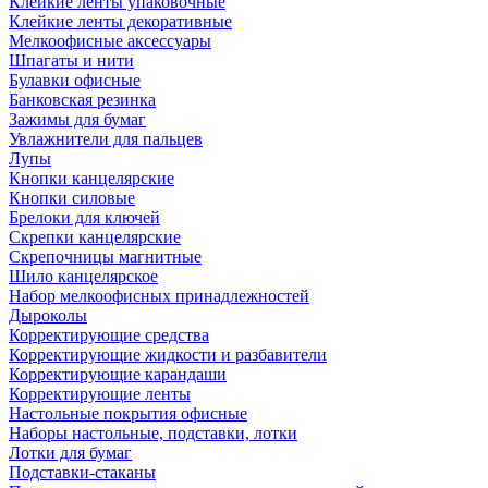
Клейкие ленты упаковочные
Клейкие ленты декоративные
Мелкоофисные аксессуары
Шпагаты и нити
Булавки офисные
Банковская резинка
Зажимы для бумаг
Увлажнители для пальцев
Лупы
Кнопки канцелярские
Кнопки силовые
Брелоки для ключей
Скрепки канцелярские
Скрепочницы магнитные
Шило канцелярское
Набор мелкоофисных принадлежностей
Дыроколы
Корректирующие средства
Корректирующие жидкости и разбавители
Корректирующие карандаши
Корректирующие ленты
Настольные покрытия офисные
Наборы настольные, подставки, лотки
Лотки для бумаг
Подставки-стаканы