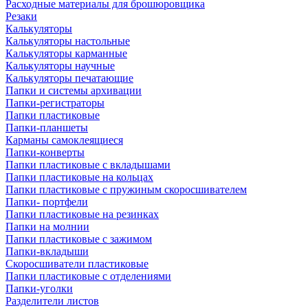
Расходные материалы для брошюровщика
Резаки
Калькуляторы
Калькуляторы настольные
Калькуляторы карманные
Калькуляторы научные
Калькуляторы печатающие
Папки и системы архивации
Папки-регистраторы
Папки пластиковые
Папки-планшеты
Карманы самоклеящиеся
Папки-конверты
Папки пластиковые с вкладышами
Папки пластиковые на кольцах
Папки пластиковые с пружиным скоросшивателем
Папки- портфели
Папки пластиковые на резинках
Папки на молнии
Папки пластиковые с зажимом
Папки-вкладыши
Скоросшиватели пластиковые
Папки пластиковые с отделениями
Папки-уголки
Разделители листов