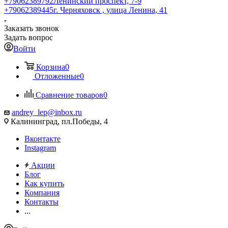
+79062389792
Ленинский проспект, 7-9
+79062389445
г. Черняховск , улица Ленина, 41
Заказать звонок
Задать вопрос
Войти
Корзина
0
Отложенные
0
Сравнение товаров
0
andrey_lep@inbox.ru
Калининград, пл.Победы, 4
Вконтакте
Instagram
Акции
Блог
Как купить
Компания
Контакты
...