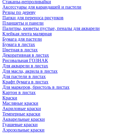
Стаканы-непроливайки
Аксессуары для карандашей и пастели
Резцы по дереву
Папки для переноса рисунков
Планшеты и панели
Палитры, кюветы пустые, пеналы для акварели
Клейкая лента малярная
Бумага для пастели
Бумага в листах
Цветная в листах
Декоративная в листах
Рисовальная ГОЗНАК
Для акварели в листах
Для масла, акрила в листах
Для пастели в листах
Крафт бумага в листах
Для маркеров, бристоль в листах
Картон в листах
Краски
Масляные краски
Акриловые краски
Темперные краски
Акварельные краски
Гуашевые краски
Аэрозольные краски