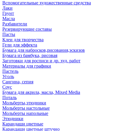
Вспомогательные художественные средства
Лаки
Грунт
Масла
Разбавители
Резервирующие составы
Пасты
Клеи для творчества
Гели для эффекта
Бумага для набросков,рисования,эскизов
Бумага из бамбука, рисовая
Заготовки для росписи и др. худ. работ
Материалы для графики
Пастель
Уголь
Сангина, сепия
Соус
Бумага для акрила, масла, Mixed Media
Поталь
Мольберты,этюдники
Мольберты настольные
Мольберты напольные
Этюдники
Карандаши цветные
Карандаши цветные штучно