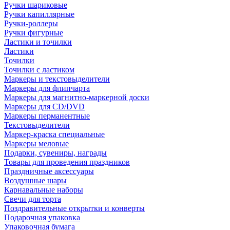
Ручки шариковые
Ручки капиллярные
Ручки-роллеры
Ручки фигурные
Ластики и точилки
Ластики
Точилки
Точилки с ластиком
Маркеры и текстовыделители
Маркеры для флипчарта
Маркеры для магнитно-маркерной доски
Маркеры для CD/DVD
Маркеры перманентные
Текстовыделители
Маркер-краска специальные
Маркеры меловые
Подарки, сувениры, награды
Товары для проведения праздников
Праздничные аксессуары
Воздушные шары
Карнавальные наборы
Свечи для торта
Поздравительные открытки и конверты
Подарочная упаковка
Упаковочная бумага