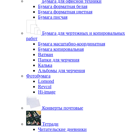
Бумага для офисной техники
Бумага форматная белая
Бумага форматная цветная
Бумага писчая
Бумага для чертежных и копировальных
работ
Бумага масштабно-координатная
Бумага копировальная
Ватман
Папки для черчения
Калька
Альбомы для черчения
Фотобумага
Lomond
Revcol
Hi-image
Конверты почтовые
Тетради
Читательские дневники