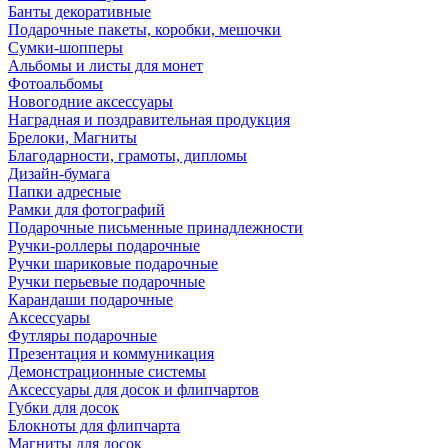
Банты декоративные
Подарочные пакеты, коробки, мешочки
Сумки-шопперы
Альбомы и листы для монет
Фотоальбомы
Новогодние аксессуары
Наградная и поздравительная продукция
Брелоки, Магниты
Благодарности, грамоты, дипломы
Дизайн-бумага
Папки адресные
Рамки для фотографий
Подарочные письменные принадлежности
Ручки-роллеры подарочные
Ручки шариковые подарочные
Ручки перьевые подарочные
Карандаши подарочные
Аксессуары
Футляры подарочные
Презентация и коммуникация
Демонстрационные системы
Аксессуары для досок и флипчартов
Губки для досок
Блокноты для флипчарта
Магниты для досок