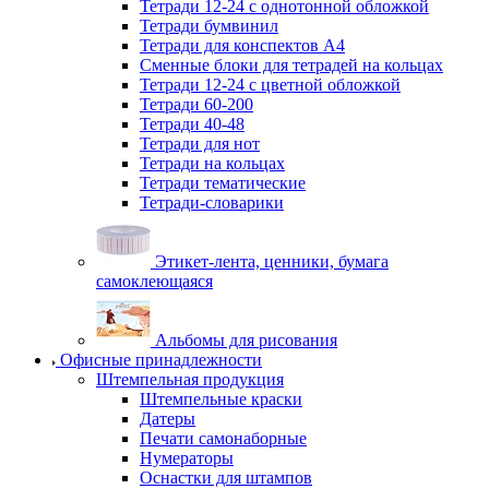
Тетради 12-24 с однотонной обложкой
Тетради бумвинил
Тетради для конспектов А4
Сменные блоки для тетрадей на кольцах
Тетради 12-24 с цветной обложкой
Тетради 60-200
Тетради 40-48
Тетради для нот
Тетради на кольцах
Тетради тематические
Тетради-словарики
Этикет-лента, ценники, бумага
самоклеющаяся
Альбомы для рисования
Офисные принадлежности
Штемпельная продукция
Штемпельные краски
Датеры
Печати самонаборные
Нумераторы
Оснастки для штампов