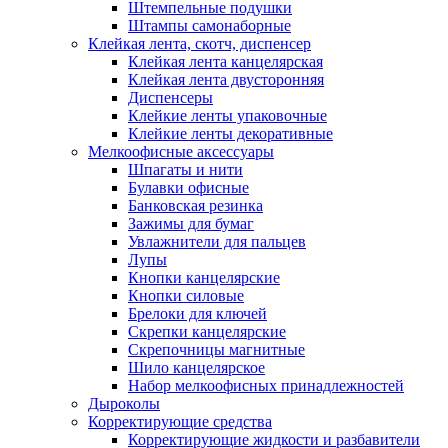
Штемпельные подушки
Штампы самонаборные
Клейкая лента, скотч, диспенсер
Клейкая лента канцелярская
Клейкая лента двусторонняя
Диспенсеры
Клейкие ленты упаковочные
Клейкие ленты декоративные
Мелкоофисные аксессуары
Шпагаты и нити
Булавки офисные
Банковская резинка
Зажимы для бумаг
Увлажнители для пальцев
Лупы
Кнопки канцелярские
Кнопки силовые
Брелоки для ключей
Скрепки канцелярские
Скрепочницы магнитные
Шило канцелярское
Набор мелкоофисных принадлежностей
Дыроколы
Корректирующие средства
Корректирующие жидкости и разбавители