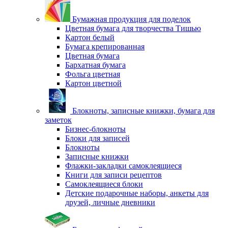
Бумажная продукция для поделок
Цветная бумага для творчества Тишью
Картон белый
Бумага крепированная
Цветная бумага
Бархатная бумага
Фольга цветная
Картон цветной
Блокноты, записные книжки, бумага для
заметок
Бизнес-блокноты
Блоки для записей
Блокноты
Записные книжки
Флажки-закладки самоклеящиеся
Книги для записи рецептов
Самоклеящиеся блоки
Детские подарочные наборы, анкеты для
друзей, личные дневники