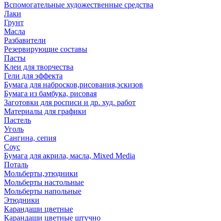
Вспомогательные художественные средства
Лаки
Грунт
Масла
Разбавители
Резервирующие составы
Пасты
Клеи для творчества
Гели для эффекта
Бумага для набросков,рисования,эскизов
Бумага из бамбука, рисовая
Заготовки для росписи и др. худ. работ
Материалы для графики
Пастель
Уголь
Сангина, сепия
Соус
Бумага для акрила, масла, Mixed Media
Поталь
Мольберты,этюдники
Мольберты настольные
Мольберты напольные
Этюдники
Карандаши цветные
Карандаши цветные штучно