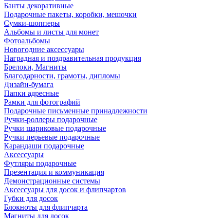
Банты декоративные
Подарочные пакеты, коробки, мешочки
Сумки-шопперы
Альбомы и листы для монет
Фотоальбомы
Новогодние аксессуары
Наградная и поздравительная продукция
Брелоки, Магниты
Благодарности, грамоты, дипломы
Дизайн-бумага
Папки адресные
Рамки для фотографий
Подарочные письменные принадлежности
Ручки-роллеры подарочные
Ручки шариковые подарочные
Ручки перьевые подарочные
Карандаши подарочные
Аксессуары
Футляры подарочные
Презентация и коммуникация
Демонстрационные системы
Аксессуары для досок и флипчартов
Губки для досок
Блокноты для флипчарта
Магниты для досок