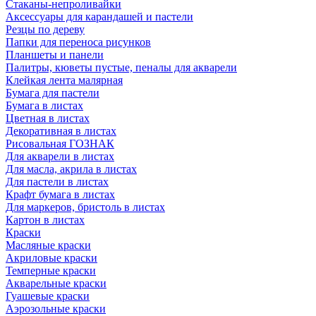
Стаканы-непроливайки
Аксессуары для карандашей и пастели
Резцы по дереву
Папки для переноса рисунков
Планшеты и панели
Палитры, кюветы пустые, пеналы для акварели
Клейкая лента малярная
Бумага для пастели
Бумага в листах
Цветная в листах
Декоративная в листах
Рисовальная ГОЗНАК
Для акварели в листах
Для масла, акрила в листах
Для пастели в листах
Крафт бумага в листах
Для маркеров, бристоль в листах
Картон в листах
Краски
Масляные краски
Акриловые краски
Темперные краски
Акварельные краски
Гуашевые краски
Аэрозольные краски