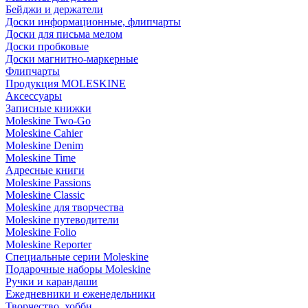
Бейджи и держатели
Доски информационные, флипчарты
Доски для письма мелом
Доски пробковые
Доски магнитно-маркерные
Флипчарты
Продукция MOLESKINE
Аксессуары
Записные книжки
Moleskine Two-Go
Moleskine Cahier
Moleskine Denim
Moleskine Time
Адресные книги
Moleskine Passions
Moleskine Classic
Moleskine для творчества
Moleskine путеводители
Moleskine Folio
Moleskine Reporter
Специальные серии Moleskine
Подарочные наборы Moleskine
Ручки и карандаши
Ежедневники и еженедельники
Творчество, хобби