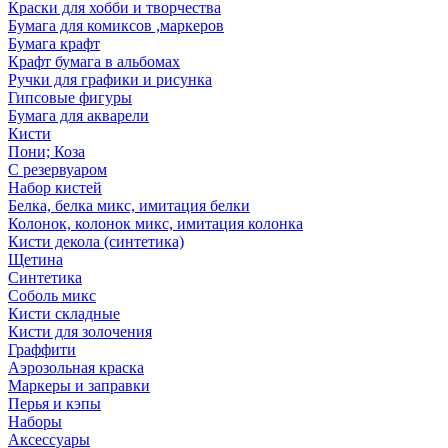
Краски для хобби и творчества
Бумага для комиксов ,маркеров
Бумага крафт
Крафт бумага в альбомах
Ручки для графики и рисунка
Гипсовые фигуры
Бумага для акварели
Кисти
Пони; Коза
С резервуаром
Набор кистей
Белка, белка микс, имитация белки
Колонок, колонок микс, имитация колонка
Кисти декола (синтетика)
Щетина
Синтетика
Соболь микс
Кисти складные
Кисти для золочения
Граффити
Аэрозольная краска
Маркеры и заправки
Перья и кэпы
Наборы
Аксессуары