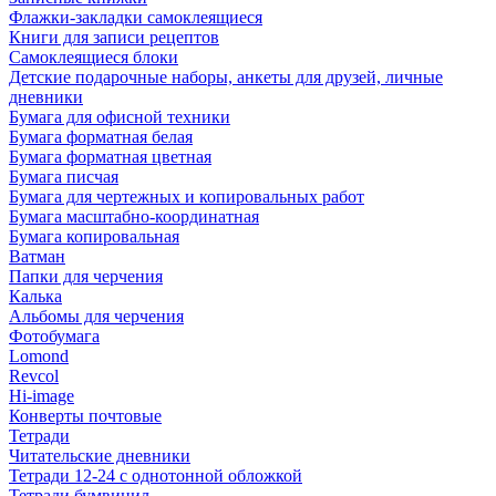
Флажки-закладки самоклеящиеся
Книги для записи рецептов
Самоклеящиеся блоки
Детские подарочные наборы, анкеты для друзей, личные
дневники
Бумага для офисной техники
Бумага форматная белая
Бумага форматная цветная
Бумага писчая
Бумага для чертежных и копировальных работ
Бумага масштабно-координатная
Бумага копировальная
Ватман
Папки для черчения
Калька
Альбомы для черчения
Фотобумага
Lomond
Revcol
Hi-image
Конверты почтовые
Тетради
Читательские дневники
Тетради 12-24 с однотонной обложкой
Тетради бумвинил