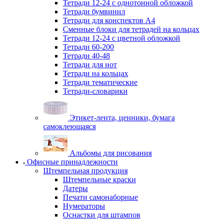
Тетради 12-24 с однотонной обложкой
Тетради бумвинил
Тетради для конспектов А4
Сменные блоки для тетрадей на кольцах
Тетради 12-24 с цветной обложкой
Тетради 60-200
Тетради 40-48
Тетради для нот
Тетради на кольцах
Тетради тематические
Тетради-словарики
Этикет-лента, ценники, бумага
самоклеющаяся
Альбомы для рисования
Офисные принадлежности
Штемпельная продукция
Штемпельные краски
Датеры
Печати самонаборные
Нумераторы
Оснастки для штампов