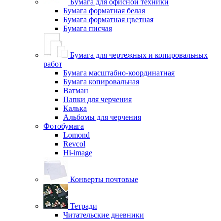
Бумага для офисной техники
Бумага форматная белая
Бумага форматная цветная
Бумага писчая
Бумага для чертежных и копировальных
работ
Бумага масштабно-координатная
Бумага копировальная
Ватман
Папки для черчения
Калька
Альбомы для черчения
Фотобумага
Lomond
Revcol
Hi-image
Конверты почтовые
Тетради
Читательские дневники