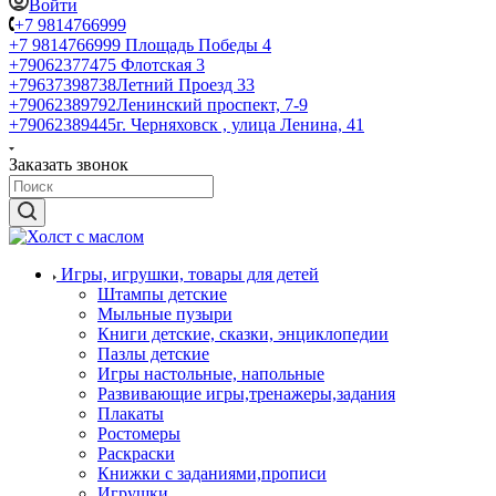
Войти
+7 9814766999
+7 9814766999
Площадь Победы 4
+79062377475
Флотская 3
+79637398738
Летний Проезд 33
+79062389792
Ленинский проспект, 7-9
+79062389445
г. Черняховск , улица Ленина, 41
Заказать звонок
Игры, игрушки, товары для детей
Штампы детские
Мыльные пузыри
Книги детские, сказки, энциклопедии
Пазлы детские
Игры настольные, напольные
Развивающие игры,тренажеры,задания
Плакаты
Ростомеры
Раскраски
Книжки с заданиями,прописи
Игрушки