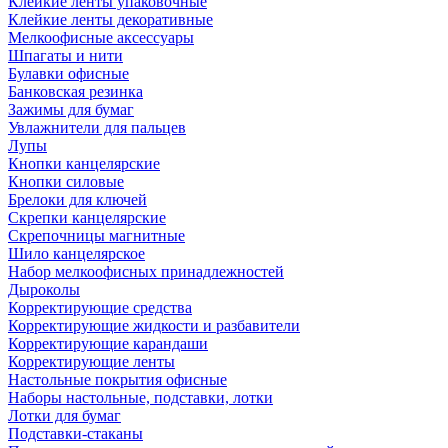
Клейкие ленты упаковочные
Клейкие ленты декоративные
Мелкоофисные аксессуары
Шпагаты и нити
Булавки офисные
Банковская резинка
Зажимы для бумаг
Увлажнители для пальцев
Лупы
Кнопки канцелярские
Кнопки силовые
Брелоки для ключей
Скрепки канцелярские
Скрепочницы магнитные
Шило канцелярское
Набор мелкоофисных принадлежностей
Дыроколы
Корректирующие средства
Корректирующие жидкости и разбавители
Корректирующие карандаши
Корректирующие ленты
Настольные покрытия офисные
Наборы настольные, подставки, лотки
Лотки для бумаг
Подставки-стаканы