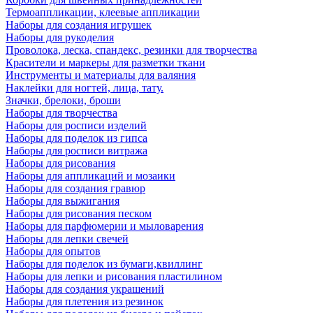
Термоаппликации, клеевые аппликации
Наборы для создания игрушек
Наборы для рукоделия
Проволока, леска, спандекс, резинки для творчества
Красители и маркеры для разметки ткани
Инструменты и материалы для валяния
Наклейки для ногтей, лица, тату.
Значки, брелоки, броши
Наборы для творчества
Наборы для росписи изделий
Наборы для поделок из гипса
Наборы для росписи витража
Наборы для рисования
Наборы для аппликаций и мозаики
Наборы для создания гравюр
Наборы для выжигания
Наборы для рисования песком
Наборы для парфюмерии и мыловарения
Наборы для лепки свечей
Наборы для опытов
Наборы для поделок из бумаги,квиллинг
Наборы для лепки и рисования пластилином
Наборы для создания украшений
Наборы для плетения из резинок