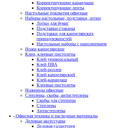
Корректирующие карандаши
Корректирующие ленты
Настольные покрытия офисные
Наборы настольные, подставки, лотки
Лотки для бумаг
Подставки-стаканы
Подставки для канцелярских
принадлежностей
Настольные наборы с наполнением
Ножи канцелярские
Клеи, клеевые пистолеты
Клей универсальный
Клей ПВА
Клей-роллер
Клей канцелярский
Клей-карандаш
Клеевые пистолеты
Ножницы офисные
Степлеры, скобы, антистеплеры
Скобы для степпера
Степлеры
Антистеплеры
Офисная техника и расходные материалы
Деловые аксессуары
Деловая галантерея