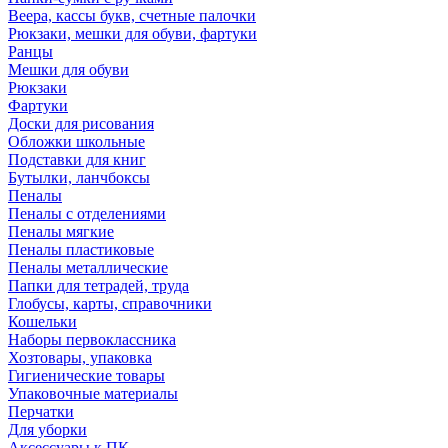
Веера, кассы букв, счетные палочки
Рюкзаки, мешки для обуви, фартуки
Ранцы
Мешки для обуви
Рюкзаки
Фартуки
Доски для рисования
Обложки школьные
Подставки для книг
Бутылки, ланчбоксы
Пеналы
Пеналы с отделениями
Пеналы мягкие
Пеналы пластиковые
Пеналы металлические
Папки для тетрадей, труда
Глобусы, карты, справочники
Кошельки
Наборы первоклассника
Хозтовары, упаковка
Гигиенические товары
Упаковочные материалы
Перчатки
Для уборки
Аксессуары к ПК