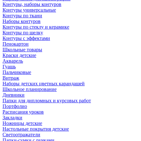
Контуры, наборы контуров
Контуры универсальные
Контуры по ткани
Наборы контуров
Контуры по стеклу и керамике
Контуры по шелку
Контуры с эффектами
Пенокартон
Школьные товары
Краски детские
Акварель
Гуашь
Пальчиковые
Витраж
Наборы детских цветных карандашей
Школьное планирование
Дневники
Папки для дипломных и курсовых работ
Портфолио
Расписания уроков
Закладки
Ножницы детские
Настольные покрытия детские
Светоотражатели
Папки-сумки с ручками