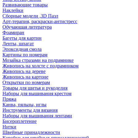
Развивающие товары
Наклейки
Сборные модели ,3D Пазл
Арт-терапия, раскраски-антистресс
Обучающая литература
Фоамиран
Багеты для картин
Ленты, шпагат
Эпоксидная смола
Картины по номерам
Мозайка стразами на подрамнике
Живопись на холсте с подрамником
Живопись на дереве
Живопись на картоне
Открытки по номерам
Товары для шитья и рукоделия
Наборы для вышивания крестом
Пряжа
Канва, пяльцы, иглы
Инструменты для вязания
Наборы для вышивания лентами
Бисероплетение
Нитки
Швейные принадлежности
Коробки для швейных принадлежностей