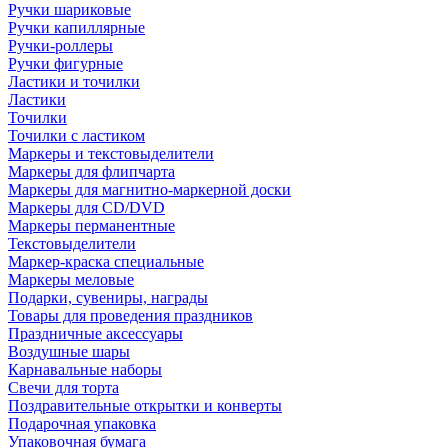
Ручки шариковые
Ручки капиллярные
Ручки-роллеры
Ручки фигурные
Ластики и точилки
Ластики
Точилки
Точилки с ластиком
Маркеры и текстовыделители
Маркеры для флипчарта
Маркеры для магнитно-маркерной доски
Маркеры для CD/DVD
Маркеры перманентные
Текстовыделители
Маркер-краска специальные
Маркеры меловые
Подарки, сувениры, награды
Товары для проведения праздников
Праздничные аксессуары
Воздушные шары
Карнавальные наборы
Свечи для торта
Поздравительные открытки и конверты
Подарочная упаковка
Упаковочная бумага