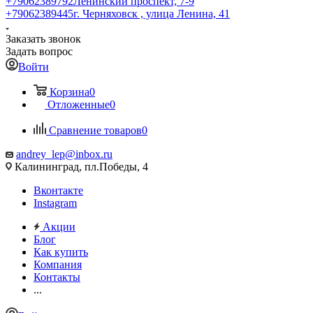
+79062389792
Ленинский проспект, 7-9
+79062389445
г. Черняховск , улица Ленина, 41
Заказать звонок
Задать вопрос
Войти
Корзина
0
Отложенные
0
Сравнение товаров
0
andrey_lep@inbox.ru
Калининград, пл.Победы, 4
Вконтакте
Instagram
Акции
Блог
Как купить
Компания
Контакты
...