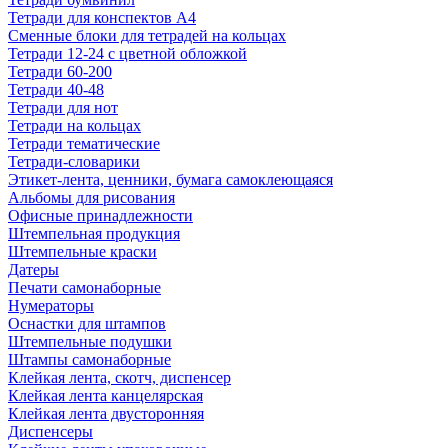
Тетради для конспектов А4
Сменные блоки для тетрадей на кольцах
Тетради 12-24 с цветной обложкой
Тетради 60-200
Тетради 40-48
Тетради для нот
Тетради на кольцах
Тетради тематические
Тетради-словарики
Этикет-лента, ценники, бумага самоклеющаяся
Альбомы для рисования
Офисные принадлежности
Штемпельная продукция
Штемпельные краски
Датеры
Печати самонаборные
Нумераторы
Оснастки для штампов
Штемпельные подушки
Штампы самонаборные
Клейкая лента, скотч, диспенсер
Клейкая лента канцелярская
Клейкая лента двусторонняя
Диспенсеры