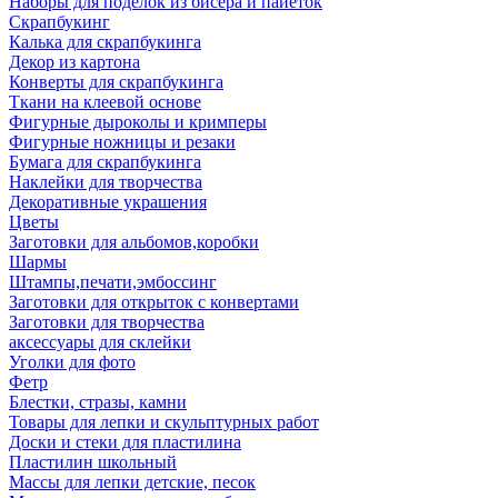
Наборы для поделок из бисера и пайеток
Скрапбукинг
Калька для скрапбукинга
Декор из картона
Конверты для скрапбукинга
Ткани на клеевой основе
Фигурные дыроколы и кримперы
Фигурные ножницы и резаки
Бумага для скрапбукинга
Наклейки для творчества
Декоративные украшения
Цветы
Заготовки для альбомов,коробки
Шармы
Штампы,печати,эмбоссинг
Заготовки для открыток с конвертами
Заготовки для творчества
аксессуары для склейки
Уголки для фото
Фетр
Блестки, стразы, камни
Товары для лепки и скульптурных работ
Доски и стеки для пластилина
Пластилин школьный
Массы для лепки детские, песок