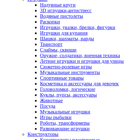
Надувные круги
3D игрушки-антистресс
Водяные пистолеты
Раскопки
Игрушки, указки, брелки, фигурки
Игрушки для купания
Шашки, шахматы, нарды
Транспорт
Слаймы, сквиши
Оружие, солдатики, военная техника
Летние игрушки и игрушки для улицы
Сюжетно-ролевые игры
Музыкальные инструменты
Спортивные товары
Косметика и аксессуары для девочек
Головоломки, логические
Куклы, пупсы, аксессуары
Животные
Посуда
Музыкальные игрушки
Игры рыбалки
Роботы, трансформеры
Развивающие игрушки
Конструкторы
Конструкторы пластиковые