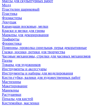
Массы для скульптурных работ
Молд
Пластилин шариковый
Пластика
Фломастеры
Декупаж
Карандаши восковые, мелки
Краски и мелки для грима
Маркеры для декорирования
Трафареты
Флористика
Помпоны, проволка синельная, перья декоративные
Глазки, носики, ротики для творчества
Часовые механизмы, стрелки для часовых механизмов
Пазлы
Товары для художников
Инструменты и аксессуары
Инструменты и наборы для моделирования
Кисти-губки, валики для художественных работ
Мастихины
Макетирование
Манекены
Растушевки
Пеналы для кистей
Кистемойки, масленки