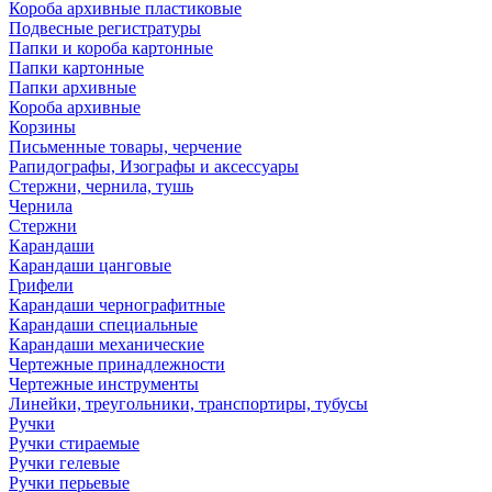
Короба архивные пластиковые
Подвесные регистратуры
Папки и короба картонные
Папки картонные
Папки архивные
Короба архивные
Корзины
Письменные товары, черчение
Рапидографы, Изографы и аксессуары
Стержни, чернила, тушь
Чернила
Стержни
Карандаши
Карандаши цанговые
Грифели
Карандаши чернографитные
Карандаши специальные
Карандаши механические
Чертежные принадлежности
Чертежные инструменты
Линейки, треугольники, транспортиры, тубусы
Ручки
Ручки стираемые
Ручки гелевые
Ручки перьевые