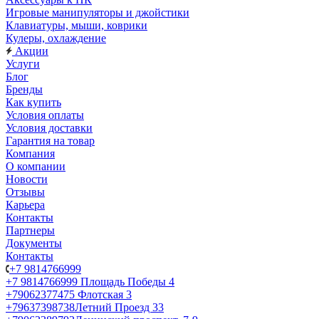
Игровые манипуляторы и джойстики
Клавиатуры, мыши, коврики
Кулеры, охлаждение
Акции
Услуги
Блог
Бренды
Как купить
Условия оплаты
Условия доставки
Гарантия на товар
Компания
О компании
Новости
Отзывы
Карьера
Контакты
Партнеры
Документы
Контакты
+7 9814766999
+7 9814766999
Площадь Победы 4
+79062377475
Флотская 3
+79637398738
Летний Проезд 33