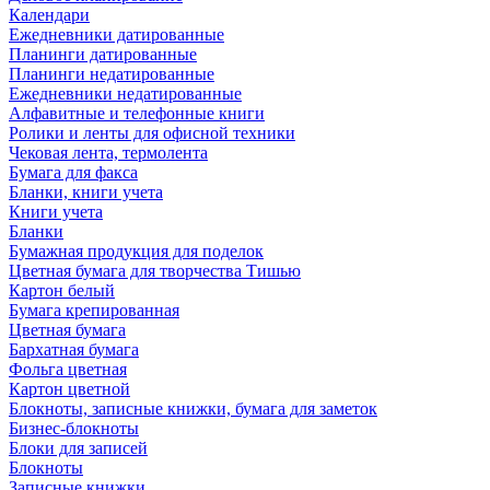
Календари
Ежедневники датированные
Планинги датированные
Планинги недатированные
Ежедневники недатированные
Алфавитные и телефонные книги
Ролики и ленты для офисной техники
Чековая лента, термолента
Бумага для факса
Бланки, книги учета
Книги учета
Бланки
Бумажная продукция для поделок
Цветная бумага для творчества Тишью
Картон белый
Бумага крепированная
Цветная бумага
Бархатная бумага
Фольга цветная
Картон цветной
Блокноты, записные книжки, бумага для заметок
Бизнес-блокноты
Блоки для записей
Блокноты
Записные книжки