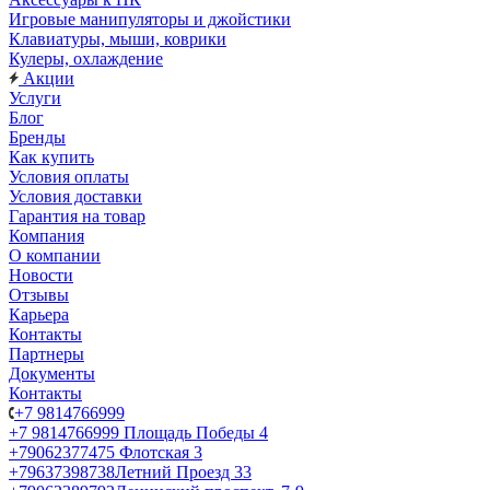
Игровые манипуляторы и джойстики
Клавиатуры, мыши, коврики
Кулеры, охлаждение
Акции
Услуги
Блог
Бренды
Как купить
Условия оплаты
Условия доставки
Гарантия на товар
Компания
О компании
Новости
Отзывы
Карьера
Контакты
Партнеры
Документы
Контакты
+7 9814766999
+7 9814766999
Площадь Победы 4
+79062377475
Флотская 3
+79637398738
Летний Проезд 33