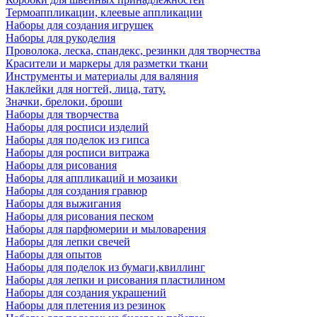
Термоаппликации, клеевые аппликации
Наборы для создания игрушек
Наборы для рукоделия
Проволока, леска, спандекс, резинки для творчества
Красители и маркеры для разметки ткани
Инструменты и материалы для валяния
Наклейки для ногтей, лица, тату.
Значки, брелоки, броши
Наборы для творчества
Наборы для росписи изделий
Наборы для поделок из гипса
Наборы для росписи витража
Наборы для рисования
Наборы для аппликаций и мозаики
Наборы для создания гравюр
Наборы для выжигания
Наборы для рисования песком
Наборы для парфюмерии и мыловарения
Наборы для лепки свечей
Наборы для опытов
Наборы для поделок из бумаги,квиллинг
Наборы для лепки и рисования пластилином
Наборы для создания украшений
Наборы для плетения из резинок