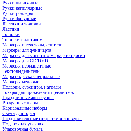
Ручки шариковые
Ручки капиллярные
Ручки-роллеры
Ручки фигурные
Ластики и точилки
Ластики
Точилки
Точилки с ластиком
Маркеры и текстовыделители
Маркеры для флипчарта
Маркеры для магнитно-маркерной доски
Маркеры для CD/DVD
Маркеры перманентные
Текстовыделители
Маркер-краска специальные
Маркеры меловые
Подарки, сувениры, награды
Товары для проведения праздников
Праздничные аксессуары
Воздушные шары
Карнавальные наборы
Свечи для торта
Поздравительные открытки и конверты
Подарочная упаковка
Упаковочная бумага