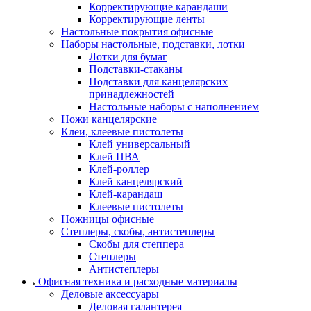
Корректирующие карандаши
Корректирующие ленты
Настольные покрытия офисные
Наборы настольные, подставки, лотки
Лотки для бумаг
Подставки-стаканы
Подставки для канцелярских
принадлежностей
Настольные наборы с наполнением
Ножи канцелярские
Клеи, клеевые пистолеты
Клей универсальный
Клей ПВА
Клей-роллер
Клей канцелярский
Клей-карандаш
Клеевые пистолеты
Ножницы офисные
Степлеры, скобы, антистеплеры
Скобы для степпера
Степлеры
Антистеплеры
Офисная техника и расходные материалы
Деловые аксессуары
Деловая галантерея