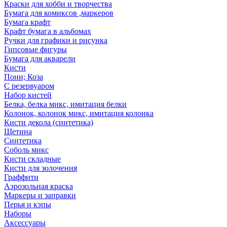
Краски для хобби и творчества
Бумага для комиксов ,маркеров
Бумага крафт
Крафт бумага в альбомах
Ручки для графики и рисунка
Гипсовые фигуры
Бумага для акварели
Кисти
Пони; Коза
С резервуаром
Набор кистей
Белка, белка микс, имитация белки
Колонок, колонок микс, имитация колонка
Кисти декола (синтетика)
Щетина
Синтетика
Соболь микс
Кисти складные
Кисти для золочения
Граффити
Аэрозольная краска
Маркеры и заправки
Перья и кэпы
Наборы
Аксессуары