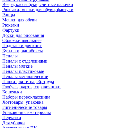
Веера, кассы букв, счетные палочки
Рюкзаки, мешки для обуви, фартуки
Ранцы
Мешки для обуви
Рюкзаки
Фартуки
Доски для рисования
Обложки школьные
Подставки для книг
Бутылки, ланчбоксы
Пеналы
Пеналы с отделениями
Пеналы мягкие
Пеналы пластиковые
Пеналы металлические
Папки для тетрадей, труда
Глобусы, карты, справочники
Кошельки
Наборы первоклассника
Хозтовары, упаковка
Гигиенические товары
Упаковочные материалы
Перчатки
Для уборки
Аксессуары к ПК