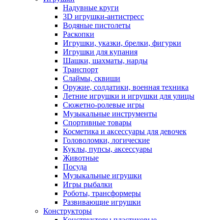
Надувные круги
3D игрушки-антистресс
Водяные пистолеты
Раскопки
Игрушки, указки, брелки, фигурки
Игрушки для купания
Шашки, шахматы, нарды
Транспорт
Слаймы, сквиши
Оружие, солдатики, военная техника
Летние игрушки и игрушки для улицы
Сюжетно-ролевые игры
Музыкальные инструменты
Спортивные товары
Косметика и аксессуары для девочек
Головоломки, логические
Куклы, пупсы, аксессуары
Животные
Посуда
Музыкальные игрушки
Игры рыбалки
Роботы, трансформеры
Развивающие игрушки
Конструкторы
Конструкторы пластиковые