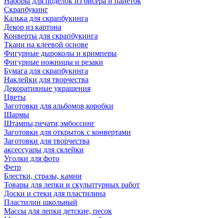
Наборы для поделок из бисера и пайеток
Скрапбукинг
Калька для скрапбукинга
Декор из картона
Конверты для скрапбукинга
Ткани на клеевой основе
Фигурные дыроколы и кримперы
Фигурные ножницы и резаки
Бумага для скрапбукинга
Наклейки для творчества
Декоративные украшения
Цветы
Заготовки для альбомов,коробки
Шармы
Штампы,печати,эмбоссинг
Заготовки для открыток с конвертами
Заготовки для творчества
аксессуары для склейки
Уголки для фото
Фетр
Блестки, стразы, камни
Товары для лепки и скульптурных работ
Доски и стеки для пластилина
Пластилин школьный
Массы для лепки детские, песок