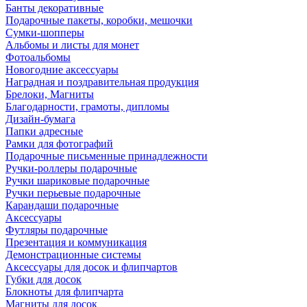
Банты декоративные
Подарочные пакеты, коробки, мешочки
Сумки-шопперы
Альбомы и листы для монет
Фотоальбомы
Новогодние аксессуары
Наградная и поздравительная продукция
Брелоки, Магниты
Благодарности, грамоты, дипломы
Дизайн-бумага
Папки адресные
Рамки для фотографий
Подарочные письменные принадлежности
Ручки-роллеры подарочные
Ручки шариковые подарочные
Ручки перьевые подарочные
Карандаши подарочные
Аксессуары
Футляры подарочные
Презентация и коммуникация
Демонстрационные системы
Аксессуары для досок и флипчартов
Губки для досок
Блокноты для флипчарта
Магниты для досок