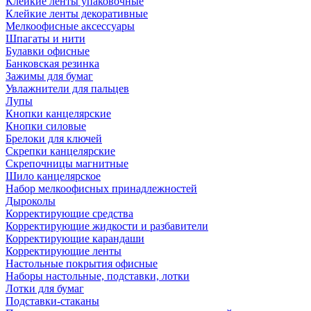
Клейкие ленты упаковочные
Клейкие ленты декоративные
Мелкоофисные аксессуары
Шпагаты и нити
Булавки офисные
Банковская резинка
Зажимы для бумаг
Увлажнители для пальцев
Лупы
Кнопки канцелярские
Кнопки силовые
Брелоки для ключей
Скрепки канцелярские
Скрепочницы магнитные
Шило канцелярское
Набор мелкоофисных принадлежностей
Дыроколы
Корректирующие средства
Корректирующие жидкости и разбавители
Корректирующие карандаши
Корректирующие ленты
Настольные покрытия офисные
Наборы настольные, подставки, лотки
Лотки для бумаг
Подставки-стаканы