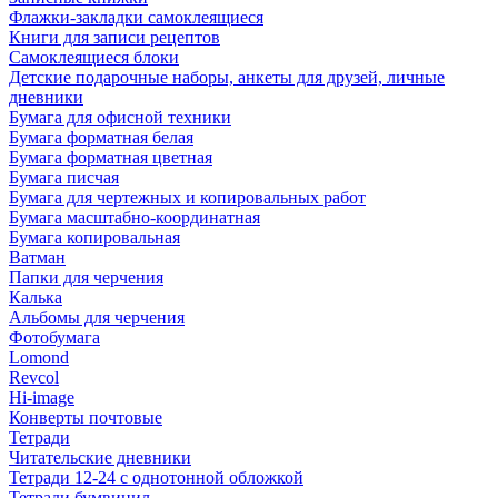
Флажки-закладки самоклеящиеся
Книги для записи рецептов
Самоклеящиеся блоки
Детские подарочные наборы, анкеты для друзей, личные
дневники
Бумага для офисной техники
Бумага форматная белая
Бумага форматная цветная
Бумага писчая
Бумага для чертежных и копировальных работ
Бумага масштабно-координатная
Бумага копировальная
Ватман
Папки для черчения
Калька
Альбомы для черчения
Фотобумага
Lomond
Revcol
Hi-image
Конверты почтовые
Тетради
Читательские дневники
Тетради 12-24 с однотонной обложкой
Тетради бумвинил