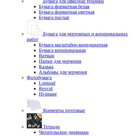
Бумага для офисной техники
Бумага форматная белая
Бумага форматная цветная
Бумага писчая
Бумага для чертежных и копировальных
работ
Бумага масштабно-координатная
Бумага копировальная
Ватман
Папки для черчения
Калька
Альбомы для черчения
Фотобумага
Lomond
Revcol
Hi-image
Конверты почтовые
Тетради
Читательские дневники