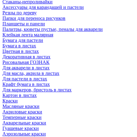
Стаканы-непроливайки
Аксессуары для карандашей и пастели
Резцы по дереву
Папки для переноса рисунков
Планшеты и панели
Палитры, кюветы пустые, пеналы для акварели
Клейкая лента малярная
Бумага для пастели
Бумага в листах
Цветная в листах
Декоративная в листах
Рисовальная ГОЗНАК
Для акварели в листах
Для масла, акрила в листах
Для пастели в листах
Крафт бумага в листах
Для маркеров, бристоль в листах
Картон в листах
Краски
Масляные краски
Акриловые краски
Темперные краски
Акварельные краски
Гуашевые краски
Аэрозольные краски