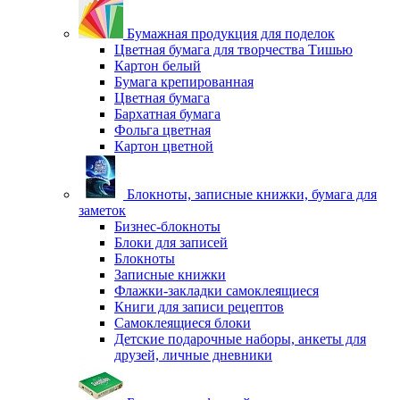
Бумажная продукция для поделок
Цветная бумага для творчества Тишью
Картон белый
Бумага крепированная
Цветная бумага
Бархатная бумага
Фольга цветная
Картон цветной
Блокноты, записные книжки, бумага для
заметок
Бизнес-блокноты
Блоки для записей
Блокноты
Записные книжки
Флажки-закладки самоклеящиеся
Книги для записи рецептов
Самоклеящиеся блоки
Детские подарочные наборы, анкеты для
друзей, личные дневники