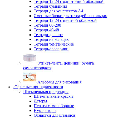
Тетради 12-24 с однотонной обложкой
Тетради бумвинил
Тетради для конспектов А4
Сменные блоки для тетрадей на кольцах
Тетради 12-24 с цветной обложкой
Тетради 60-200
Тетради 40-48
Тетради для нот
Тетради на кольцах
Тетради тематические
Тетради-словарики
Этикет-лента, ценники, бумага
самоклеющаяся
Альбомы для рисования
Офисные принадлежности
Штемпельная продукция
Штемпельные краски
Датеры
Печати самонаборные
Нумераторы
Оснастки для штампов