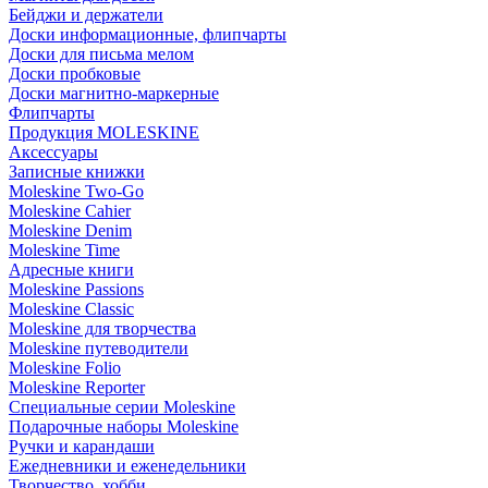
Бейджи и держатели
Доски информационные, флипчарты
Доски для письма мелом
Доски пробковые
Доски магнитно-маркерные
Флипчарты
Продукция MOLESKINE
Аксессуары
Записные книжки
Moleskine Two-Go
Moleskine Cahier
Moleskine Denim
Moleskine Time
Адресные книги
Moleskine Passions
Moleskine Classic
Moleskine для творчества
Moleskine путеводители
Moleskine Folio
Moleskine Reporter
Специальные серии Moleskine
Подарочные наборы Moleskine
Ручки и карандаши
Ежедневники и еженедельники
Творчество, хобби