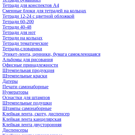
Тетради для конспектов А4
Сменные блоки для тетрадей на кольцах
Тетради 12-24 с цветной обложкой
Тетради 60-200
Тетради 40-48
Тетради для нот
Тетради на кольцах
Тетради тематические
Тетради-словарики
Этикет-лента, ценники, бумага самоклеющаяся
Альбомы для рисования
Офисные принадлежности
Штемпельная продукция
Штемпельные краски
Датеры
Печати самонаборные
Нумераторы
Оснастки для штампов
Штемпельные подушки
Штампы самонаборные
Клейкая лента, скотч, диспенсер
Клейкая лента канцелярская
Клейкая лента двусторонняя
Диспенсеры