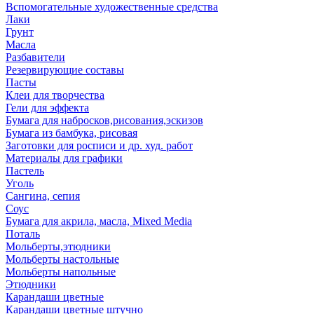
Вспомогательные художественные средства
Лаки
Грунт
Масла
Разбавители
Резервирующие составы
Пасты
Клеи для творчества
Гели для эффекта
Бумага для набросков,рисования,эскизов
Бумага из бамбука, рисовая
Заготовки для росписи и др. худ. работ
Материалы для графики
Пастель
Уголь
Сангина, сепия
Соус
Бумага для акрила, масла, Mixed Media
Поталь
Мольберты,этюдники
Мольберты настольные
Мольберты напольные
Этюдники
Карандаши цветные
Карандаши цветные штучно