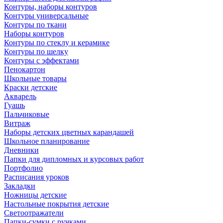
Контуры, наборы контуров
Контуры универсальные
Контуры по ткани
Наборы контуров
Контуры по стеклу и керамике
Контуры по шелку
Контуры с эффектами
Пенокартон
Школьные товары
Краски детские
Акварель
Гуашь
Пальчиковые
Витраж
Наборы детских цветных карандашей
Школьное планирование
Дневники
Папки для дипломных и курсовых работ
Портфолио
Расписания уроков
Закладки
Ножницы детские
Настольные покрытия детские
Светоотражатели
Папки-сумки с ручками