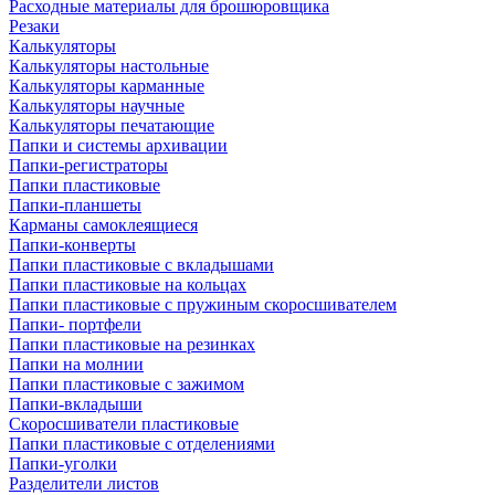
Расходные материалы для брошюровщика
Резаки
Калькуляторы
Калькуляторы настольные
Калькуляторы карманные
Калькуляторы научные
Калькуляторы печатающие
Папки и системы архивации
Папки-регистраторы
Папки пластиковые
Папки-планшеты
Карманы самоклеящиеся
Папки-конверты
Папки пластиковые с вкладышами
Папки пластиковые на кольцах
Папки пластиковые с пружиным скоросшивателем
Папки- портфели
Папки пластиковые на резинках
Папки на молнии
Папки пластиковые с зажимом
Папки-вкладыши
Скоросшиватели пластиковые
Папки пластиковые с отделениями
Папки-уголки
Разделители листов