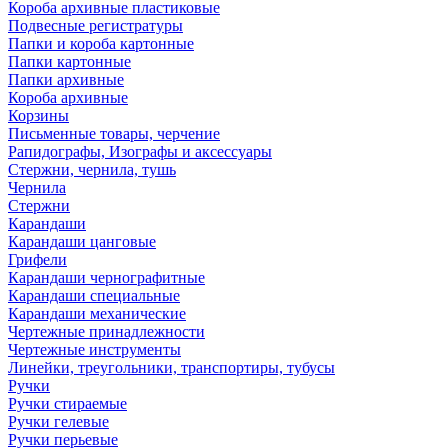
Короба архивные пластиковые
Подвесные регистратуры
Папки и короба картонные
Папки картонные
Папки архивные
Короба архивные
Корзины
Письменные товары, черчение
Рапидографы, Изографы и аксессуары
Стержни, чернила, тушь
Чернила
Стержни
Карандаши
Карандаши цанговые
Грифели
Карандаши чернографитные
Карандаши специальные
Карандаши механические
Чертежные принадлежности
Чертежные инструменты
Линейки, треугольники, транспортиры, тубусы
Ручки
Ручки стираемые
Ручки гелевые
Ручки перьевые