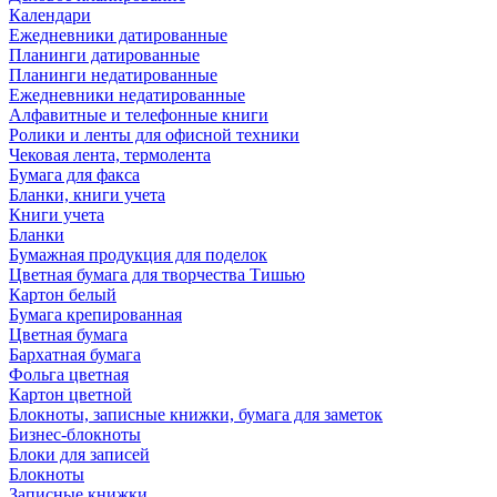
Календари
Ежедневники датированные
Планинги датированные
Планинги недатированные
Ежедневники недатированные
Алфавитные и телефонные книги
Ролики и ленты для офисной техники
Чековая лента, термолента
Бумага для факса
Бланки, книги учета
Книги учета
Бланки
Бумажная продукция для поделок
Цветная бумага для творчества Тишью
Картон белый
Бумага крепированная
Цветная бумага
Бархатная бумага
Фольга цветная
Картон цветной
Блокноты, записные книжки, бумага для заметок
Бизнес-блокноты
Блоки для записей
Блокноты
Записные книжки