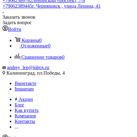
+79062389792
Ленинский проспект, 7-9
+79062389445
г. Черняховск , улица Ленина, 41
Заказать звонок
Задать вопрос
Войти
Корзина
0
Отложенные
0
Сравнение товаров
0
andrey_lep@inbox.ru
Калининград, пл.Победы, 4
Вконтакте
Instagram
Акции
Блог
Как купить
Компания
Контакты
...