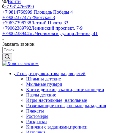
Войти
+7 9814766999
+7 9814766999
Площадь Победы 4
+79062377475
Флотская 3
+79637398738
Летний Проезд 33
+79062389792
Ленинский проспект, 7-9
+79062389445
г. Черняховск , улица Ленина, 41
Заказать звонок
Игры, игрушки, товары для детей
Штампы детские
Мыльные пузыри
Книги детские, сказки, энциклопедии
Пазлы детские
Игры настольные, напольные
Развивающие игры,тренажеры,задания
Плакаты
Ростомеры
Раскраски
Книжки с заданиями,прописи
Игрушки