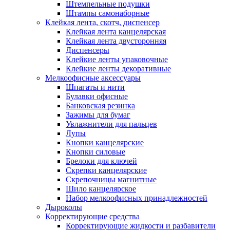
Штемпельные подушки
Штампы самонаборные
Клейкая лента, скотч, диспенсер
Клейкая лента канцелярская
Клейкая лента двусторонняя
Диспенсеры
Клейкие ленты упаковочные
Клейкие ленты декоративные
Мелкоофисные аксессуары
Шпагаты и нити
Булавки офисные
Банковская резинка
Зажимы для бумаг
Увлажнители для пальцев
Лупы
Кнопки канцелярские
Кнопки силовые
Брелоки для ключей
Скрепки канцелярские
Скрепочницы магнитные
Шило канцелярское
Набор мелкоофисных принадлежностей
Дыроколы
Корректирующие средства
Корректирующие жидкости и разбавители