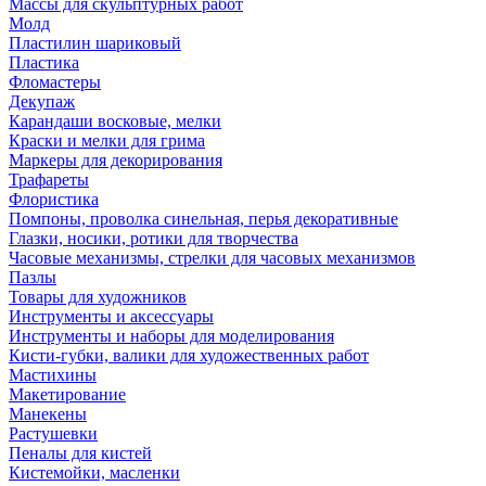
Массы для скульптурных работ
Молд
Пластилин шариковый
Пластика
Фломастеры
Декупаж
Карандаши восковые, мелки
Краски и мелки для грима
Маркеры для декорирования
Трафареты
Флористика
Помпоны, проволка синельная, перья декоративные
Глазки, носики, ротики для творчества
Часовые механизмы, стрелки для часовых механизмов
Пазлы
Товары для художников
Инструменты и аксессуары
Инструменты и наборы для моделирования
Кисти-губки, валики для художественных работ
Мастихины
Макетирование
Манекены
Растушевки
Пеналы для кистей
Кистемойки, масленки