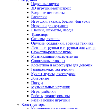
Надувные круги
3D игрушки-антистресс
Водяные пистолеты
Раскопки
Игрушки, указки, брелки, фигурки
Игрушки для купания
Шашки, шахматы, нарды
Транспорт
Слаймы, сквиши
Оружие, солдатики, военная техника
Летние игрушки и игрушки для улицы
Сюжетно-ролевые игры
Музыкальные инструменты
Спортивные товары
Косметика и аксессуары для девочек
Головоломки, логические
Куклы, пупсы, аксессуары
Животные
Посуда
Музыкальные игрушки
Игры рыбалки
Роботы, трансформеры
Развивающие игрушки
Конструкторы
Конструкторы пластиковые