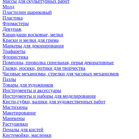
Массы для скульптурных работ
Молд
Пластилин шариковый
Пластика
Фломастеры
Декупаж
Карандаши восковые, мелки
Краски и мелки для грима
Маркеры для декорирования
Трафареты
Флористика
Помпоны, проволка синельная, перья декоративные
Глазки, носики, ротики для творчества
Часовые механизмы, стрелки для часовых механизмов
Пазлы
Товары для художников
Инструменты и аксессуары
Инструменты и наборы для моделирования
Кисти-губки, валики для художественных работ
Мастихины
Макетирование
Манекены
Растушевки
Пеналы для кистей
Кистемойки, масленки