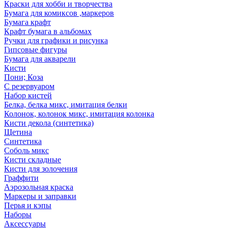
Краски для хобби и творчества
Бумага для комиксов ,маркеров
Бумага крафт
Крафт бумага в альбомах
Ручки для графики и рисунка
Гипсовые фигуры
Бумага для акварели
Кисти
Пони; Коза
С резервуаром
Набор кистей
Белка, белка микс, имитация белки
Колонок, колонок микс, имитация колонка
Кисти декола (синтетика)
Щетина
Синтетика
Соболь микс
Кисти складные
Кисти для золочения
Граффити
Аэрозольная краска
Маркеры и заправки
Перья и кэпы
Наборы
Аксессуары