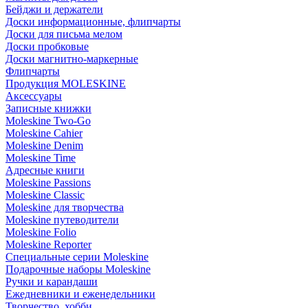
Бейджи и держатели
Доски информационные, флипчарты
Доски для письма мелом
Доски пробковые
Доски магнитно-маркерные
Флипчарты
Продукция MOLESKINE
Аксессуары
Записные книжки
Moleskine Two-Go
Moleskine Cahier
Moleskine Denim
Moleskine Time
Адресные книги
Moleskine Passions
Moleskine Classic
Moleskine для творчества
Moleskine путеводители
Moleskine Folio
Moleskine Reporter
Специальные серии Moleskine
Подарочные наборы Moleskine
Ручки и карандаши
Ежедневники и еженедельники
Творчество, хобби