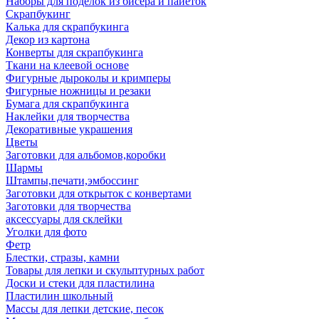
Наборы для поделок из бисера и пайеток
Скрапбукинг
Калька для скрапбукинга
Декор из картона
Конверты для скрапбукинга
Ткани на клеевой основе
Фигурные дыроколы и кримперы
Фигурные ножницы и резаки
Бумага для скрапбукинга
Наклейки для творчества
Декоративные украшения
Цветы
Заготовки для альбомов,коробки
Шармы
Штампы,печати,эмбоссинг
Заготовки для открыток с конвертами
Заготовки для творчества
аксессуары для склейки
Уголки для фото
Фетр
Блестки, стразы, камни
Товары для лепки и скульптурных работ
Доски и стеки для пластилина
Пластилин школьный
Массы для лепки детские, песок