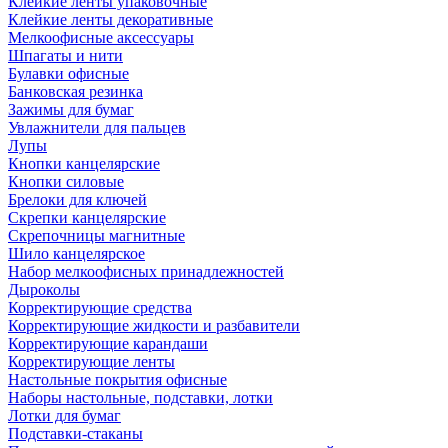
Клейкие ленты упаковочные
Клейкие ленты декоративные
Мелкоофисные аксессуары
Шпагаты и нити
Булавки офисные
Банковская резинка
Зажимы для бумаг
Увлажнители для пальцев
Лупы
Кнопки канцелярские
Кнопки силовые
Брелоки для ключей
Скрепки канцелярские
Скрепочницы магнитные
Шило канцелярское
Набор мелкоофисных принадлежностей
Дыроколы
Корректирующие средства
Корректирующие жидкости и разбавители
Корректирующие карандаши
Корректирующие ленты
Настольные покрытия офисные
Наборы настольные, подставки, лотки
Лотки для бумаг
Подставки-стаканы