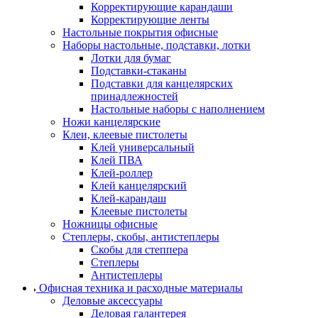
Корректирующие карандаши
Корректирующие ленты
Настольные покрытия офисные
Наборы настольные, подставки, лотки
Лотки для бумаг
Подставки-стаканы
Подставки для канцелярских
принадлежностей
Настольные наборы с наполнением
Ножи канцелярские
Клеи, клеевые пистолеты
Клей универсальный
Клей ПВА
Клей-роллер
Клей канцелярский
Клей-карандаш
Клеевые пистолеты
Ножницы офисные
Степлеры, скобы, антистеплеры
Скобы для степпера
Степлеры
Антистеплеры
Офисная техника и расходные материалы
Деловые аксессуары
Деловая галантерея