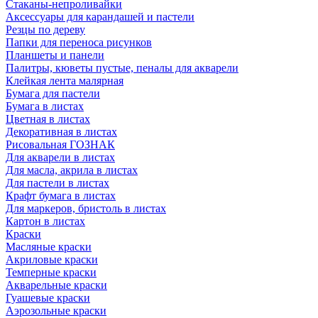
Стаканы-непроливайки
Аксессуары для карандашей и пастели
Резцы по дереву
Папки для переноса рисунков
Планшеты и панели
Палитры, кюветы пустые, пеналы для акварели
Клейкая лента малярная
Бумага для пастели
Бумага в листах
Цветная в листах
Декоративная в листах
Рисовальная ГОЗНАК
Для акварели в листах
Для масла, акрила в листах
Для пастели в листах
Крафт бумага в листах
Для маркеров, бристоль в листах
Картон в листах
Краски
Масляные краски
Акриловые краски
Темперные краски
Акварельные краски
Гуашевые краски
Аэрозольные краски