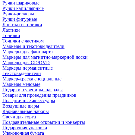
Ручки шариковые
Ручки капиллярные
Ручки-роллеры
Ручки фигурные
Ластики и точилки
Ластики
Точилки
Точилки с ластиком
Маркеры и текстовыделители
Маркеры для флипчарта
Маркеры для магнитно-маркерной доски
Маркеры для CD/DVD
Маркеры перманентные
Текстовыделители
Маркер-краска специальные
Маркеры меловые
Подарки, сувениры, награды
Товары для проведения праздников
Праздничные аксессуары
Воздушные шары
Карнавальные наборы
Свечи для торта
Поздравительные открытки и конверты
Подарочная упаковка
Упаковочная бумага