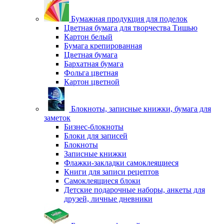
Бумажная продукция для поделок
Цветная бумага для творчества Тишью
Картон белый
Бумага крепированная
Цветная бумага
Бархатная бумага
Фольга цветная
Картон цветной
Блокноты, записные книжки, бумага для
заметок
Бизнес-блокноты
Блоки для записей
Блокноты
Записные книжки
Флажки-закладки самоклеящиеся
Книги для записи рецептов
Самоклеящиеся блоки
Детские подарочные наборы, анкеты для
друзей, личные дневники