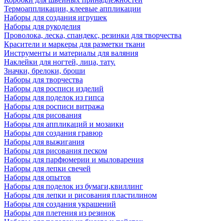
Термоаппликации, клеевые аппликации
Наборы для создания игрушек
Наборы для рукоделия
Проволока, леска, спандекс, резинки для творчества
Красители и маркеры для разметки ткани
Инструменты и материалы для валяния
Наклейки для ногтей, лица, тату.
Значки, брелоки, броши
Наборы для творчества
Наборы для росписи изделий
Наборы для поделок из гипса
Наборы для росписи витража
Наборы для рисования
Наборы для аппликаций и мозаики
Наборы для создания гравюр
Наборы для выжигания
Наборы для рисования песком
Наборы для парфюмерии и мыловарения
Наборы для лепки свечей
Наборы для опытов
Наборы для поделок из бумаги,квиллинг
Наборы для лепки и рисования пластилином
Наборы для создания украшений
Наборы для плетения из резинок