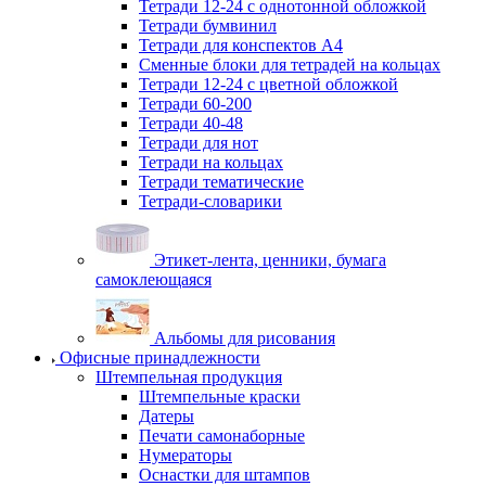
Тетради 12-24 с однотонной обложкой
Тетради бумвинил
Тетради для конспектов А4
Сменные блоки для тетрадей на кольцах
Тетради 12-24 с цветной обложкой
Тетради 60-200
Тетради 40-48
Тетради для нот
Тетради на кольцах
Тетради тематические
Тетради-словарики
Этикет-лента, ценники, бумага
самоклеющаяся
Альбомы для рисования
Офисные принадлежности
Штемпельная продукция
Штемпельные краски
Датеры
Печати самонаборные
Нумераторы
Оснастки для штампов