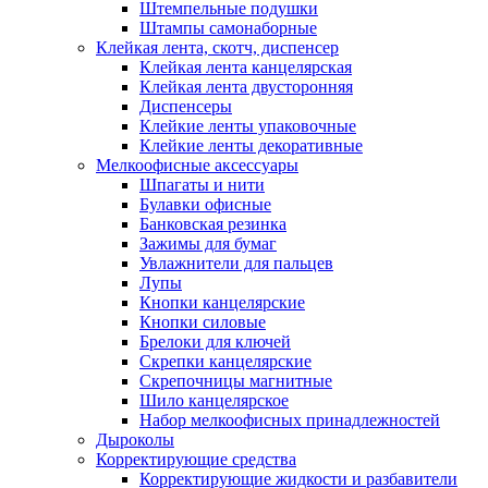
Штемпельные подушки
Штампы самонаборные
Клейкая лента, скотч, диспенсер
Клейкая лента канцелярская
Клейкая лента двусторонняя
Диспенсеры
Клейкие ленты упаковочные
Клейкие ленты декоративные
Мелкоофисные аксессуары
Шпагаты и нити
Булавки офисные
Банковская резинка
Зажимы для бумаг
Увлажнители для пальцев
Лупы
Кнопки канцелярские
Кнопки силовые
Брелоки для ключей
Скрепки канцелярские
Скрепочницы магнитные
Шило канцелярское
Набор мелкоофисных принадлежностей
Дыроколы
Корректирующие средства
Корректирующие жидкости и разбавители