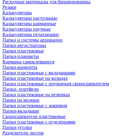
Расходные материалы для брошюровщика
Резаки
Калькуляторы
Калькуляторы настольные
Калькуляторы карманные
Калькуляторы научные
Калькуляторы печатающие
Папки и системы архивации
Папки-регистраторы
Папки пластиковые
Папки-планшеты
Карманы самоклеящиеся
Папки-конверты
Папки пластиковые с вкладышами
Папки пластиковые на кольцах
Папки пластиковые с пружиным скоросшивателем
Папки- портфели
Папки пластиковые на резинках
Папки на молнии
Папки пластиковые с зажимом
Папки-вкладыши
Скоросшиватели пластиковые
Папки пластиковые с отделениями
Папки-уголки
Разделители листов