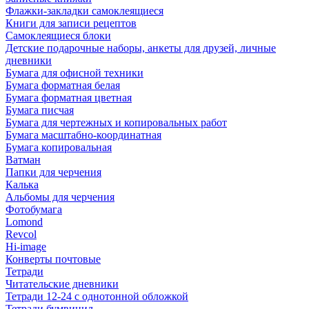
Флажки-закладки самоклеящиеся
Книги для записи рецептов
Самоклеящиеся блоки
Детские подарочные наборы, анкеты для друзей, личные
дневники
Бумага для офисной техники
Бумага форматная белая
Бумага форматная цветная
Бумага писчая
Бумага для чертежных и копировальных работ
Бумага масштабно-координатная
Бумага копировальная
Ватман
Папки для черчения
Калька
Альбомы для черчения
Фотобумага
Lomond
Revcol
Hi-image
Конверты почтовые
Тетради
Читательские дневники
Тетради 12-24 с однотонной обложкой
Тетради бумвинил