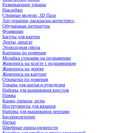
Развивающие товары
Наклейки
Сборные модели ,3D Пазл
Арт-терапия, раскраски-антистресс
Обучающая литература
Фоамиран
Багеты для картин
Ленты, шпагат
Эпоксидная смола
Картины по номерам
Мозайка стразами на подрамнике
Живопись на холсте с подрамником
Живопись на дереве
Живопись на картоне
Открытки по номерам
Товары для шитья и рукоделия
Наборы для вышивания крестом
Пряжа
Канва, пяльцы, иглы
Инструменты для вязания
Наборы для вышивания лентами
Бисероплетение
Нитки
Швейные принадлежности
Коробки для швейных принадлежностей