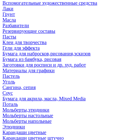
Вспомогательные художественные средства
Лаки
Грунт
Масла
Разбавители
Резервирующие составы
Пасты
Клеи для творчества
Гели для эффекта
Бумага для набросков,рисования,эскизов
Бумага из бамбука, рисовая
Заготовки для росписи и др. худ. работ
Материалы для графики
Пастель
Уголь
Сангина, сепия
Соус
Бумага для акрила, масла, Mixed Media
Поталь
Мольберты,этюдники
Мольберты настольные
Мольберты напольные
Этюдники
Карандаши цветные
Карандаши цветные штучно