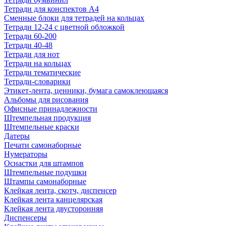
Тетради для конспектов А4
Сменные блоки для тетрадей на кольцах
Тетради 12-24 с цветной обложкой
Тетради 60-200
Тетради 40-48
Тетради для нот
Тетради на кольцах
Тетради тематические
Тетради-словарики
Этикет-лента, ценники, бумага самоклеющаяся
Альбомы для рисования
Офисные принадлежности
Штемпельная продукция
Штемпельные краски
Датеры
Печати самонаборные
Нумераторы
Оснастки для штампов
Штемпельные подушки
Штампы самонаборные
Клейкая лента, скотч, диспенсер
Клейкая лента канцелярская
Клейкая лента двусторонняя
Диспенсеры