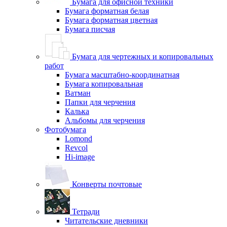
Бумага для офисной техники
Бумага форматная белая
Бумага форматная цветная
Бумага писчая
Бумага для чертежных и копировальных
работ
Бумага масштабно-координатная
Бумага копировальная
Ватман
Папки для черчения
Калька
Альбомы для черчения
Фотобумага
Lomond
Revcol
Hi-image
Конверты почтовые
Тетради
Читательские дневники