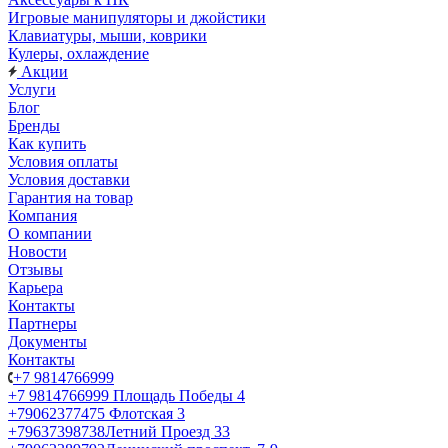
Игровые манипуляторы и джойстики
Клавиатуры, мыши, коврики
Кулеры, охлаждение
Акции
Услуги
Блог
Бренды
Как купить
Условия оплаты
Условия доставки
Гарантия на товар
Компания
О компании
Новости
Отзывы
Карьера
Контакты
Партнеры
Документы
Контакты
+7 9814766999
+7 9814766999
Площадь Победы 4
+79062377475
Флотская 3
+79637398738
Летний Проезд 33