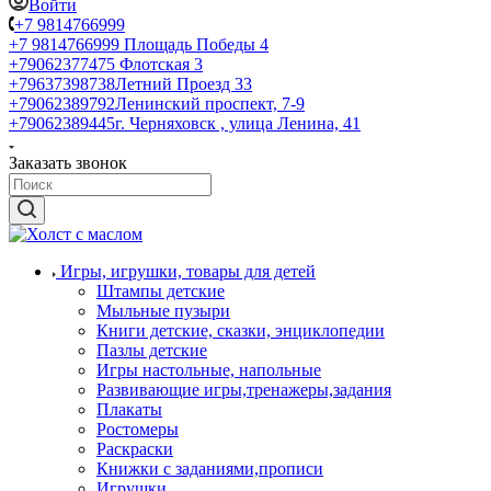
Войти
+7 9814766999
+7 9814766999
Площадь Победы 4
+79062377475
Флотская 3
+79637398738
Летний Проезд 33
+79062389792
Ленинский проспект, 7-9
+79062389445
г. Черняховск , улица Ленина, 41
Заказать звонок
Игры, игрушки, товары для детей
Штампы детские
Мыльные пузыри
Книги детские, сказки, энциклопедии
Пазлы детские
Игры настольные, напольные
Развивающие игры,тренажеры,задания
Плакаты
Ростомеры
Раскраски
Книжки с заданиями,прописи
Игрушки