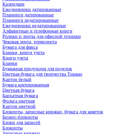
Календари
Ежедневники датированные
Планинги датированные
Планинги недатированные
Ежедневники недатированные
Алфавитные и телефонные книги
Ролики и ленты для офисной техники
Чековая лента, термолента
Бумага для факса
Бланки, книги учета
Книги учета
Бланки
Бумажная продукция для поделок
Цветная бумага для творчества Тишью
Картон белый
Бумага крепированная
Цветная бумага
Бархатная бумага
Фольга цветная
Картон цветной
Блокноты, записные книжки, бумага для заметок
Бизнес-блокноты
Блоки для записей
Блокноты
Записные книжки