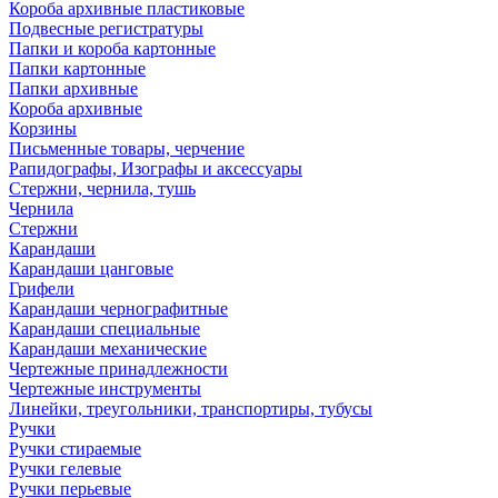
Короба архивные пластиковые
Подвесные регистратуры
Папки и короба картонные
Папки картонные
Папки архивные
Короба архивные
Корзины
Письменные товары, черчение
Рапидографы, Изографы и аксессуары
Стержни, чернила, тушь
Чернила
Стержни
Карандаши
Карандаши цанговые
Грифели
Карандаши чернографитные
Карандаши специальные
Карандаши механические
Чертежные принадлежности
Чертежные инструменты
Линейки, треугольники, транспортиры, тубусы
Ручки
Ручки стираемые
Ручки гелевые
Ручки перьевые