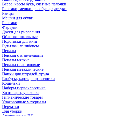
Веера, кассы букв, счетные палочки
Рюкзаки, мешки для обуви, фартуки
Ранцы
Мешки для обуви
Рюкзаки
Фартуки
Доски для рисования
Обложки школьные
Подставки для книг
Бутылки, ланчбоксы
Пеналы
Пеналы с отделениями
Пеналы мягкие
Пеналы пластиковые
Пеналы металлические
Папки для тетрадей, труда
Глобусы, карты, справочники
Кошельки
Наборы первоклассника
Хозтовары, упаковка
Гигиенические товары
Упаковочные материалы
Перчатки
Для уборки
Аксессуары к ПК