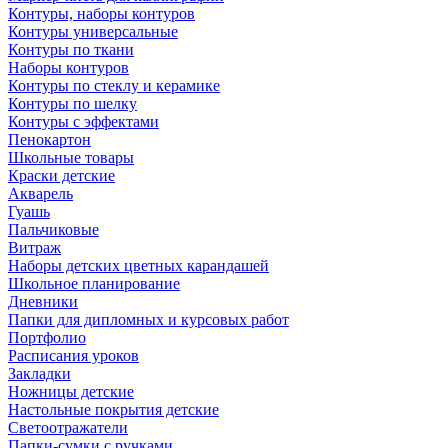
Контуры, наборы контуров
Контуры универсальные
Контуры по ткани
Наборы контуров
Контуры по стеклу и керамике
Контуры по шелку
Контуры с эффектами
Пенокартон
Школьные товары
Краски детские
Акварель
Гуашь
Пальчиковые
Витраж
Наборы детских цветных карандашей
Школьное планирование
Дневники
Папки для дипломных и курсовых работ
Портфолио
Расписания уроков
Закладки
Ножницы детские
Настольные покрытия детские
Светоотражатели
Папки-сумки с ручками