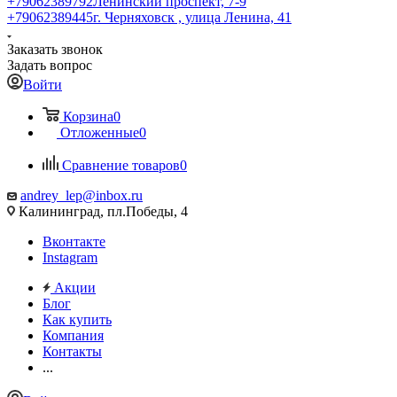
+79062389792
Ленинский проспект, 7-9
+79062389445
г. Черняховск , улица Ленина, 41
Заказать звонок
Задать вопрос
Войти
Корзина
0
Отложенные
0
Сравнение товаров
0
andrey_lep@inbox.ru
Калининград, пл.Победы, 4
Вконтакте
Instagram
Акции
Блог
Как купить
Компания
Контакты
...