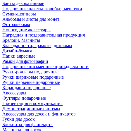
Банты декоративные
Подарочные пакеты, коробки, мешочки
Сумки-шопперы
Альбомы и листы для монет
Фотоальбомы
Новогодние аксессуары
Наградная и поздравительная продукция
Брелоки, Магниты
Благодарности, грамоты, дипломы
Дизайн-бумага
Папки адресные
Рамки для фотографий
Подарочные письменные принадлежности
Ручки-роллеры подарочные
Ручки шариковые подарочные
Ручки перьевые подарочные
Карандаши подарочные
Аксессуары
Футляры подарочные
Презентация и коммуникация
Демонстрационные системы
Аксессуары для досок и флипчартов
Губки для досок
Блокноты для флипчарта
Магниты для досок