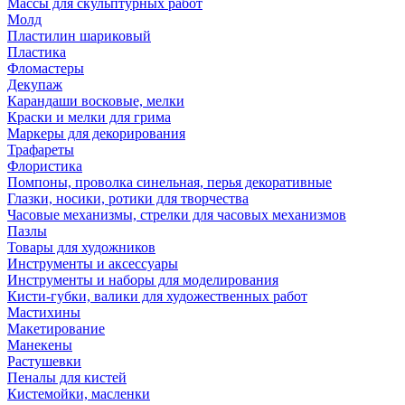
Массы для скульптурных работ
Молд
Пластилин шариковый
Пластика
Фломастеры
Декупаж
Карандаши восковые, мелки
Краски и мелки для грима
Маркеры для декорирования
Трафареты
Флористика
Помпоны, проволка синельная, перья декоративные
Глазки, носики, ротики для творчества
Часовые механизмы, стрелки для часовых механизмов
Пазлы
Товары для художников
Инструменты и аксессуары
Инструменты и наборы для моделирования
Кисти-губки, валики для художественных работ
Мастихины
Макетирование
Манекены
Растушевки
Пеналы для кистей
Кистемойки, масленки