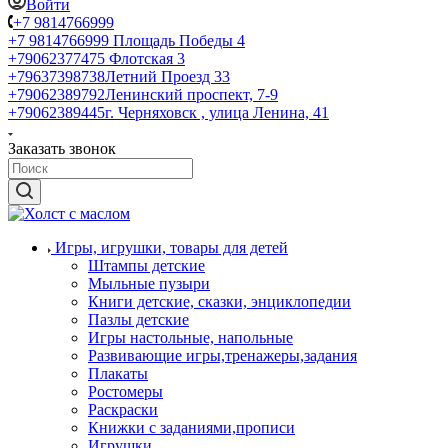
Войти
+7 9814766999
+7 9814766999
Площадь Победы 4
+79062377475
Флотская 3
+79637398738
Летний Проезд 33
+79062389792
Ленинский проспект, 7-9
+79062389445
г. Черняховск , улица Ленина, 41
Заказать звонок
Игры, игрушки, товары для детей
Штампы детские
Мыльные пузыри
Книги детские, сказки, энциклопедии
Пазлы детские
Игры настольные, напольные
Развивающие игры,тренажеры,задания
Плакаты
Ростомеры
Раскраски
Книжки с заданиями,прописи
Игрушки