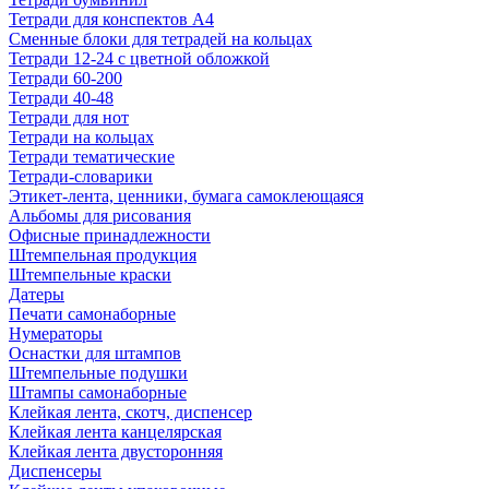
Тетради для конспектов А4
Сменные блоки для тетрадей на кольцах
Тетради 12-24 с цветной обложкой
Тетради 60-200
Тетради 40-48
Тетради для нот
Тетради на кольцах
Тетради тематические
Тетради-словарики
Этикет-лента, ценники, бумага самоклеющаяся
Альбомы для рисования
Офисные принадлежности
Штемпельная продукция
Штемпельные краски
Датеры
Печати самонаборные
Нумераторы
Оснастки для штампов
Штемпельные подушки
Штампы самонаборные
Клейкая лента, скотч, диспенсер
Клейкая лента канцелярская
Клейкая лента двусторонняя
Диспенсеры