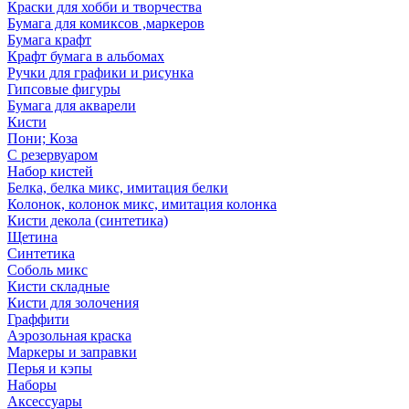
Краски для хобби и творчества
Бумага для комиксов ,маркеров
Бумага крафт
Крафт бумага в альбомах
Ручки для графики и рисунка
Гипсовые фигуры
Бумага для акварели
Кисти
Пони; Коза
С резервуаром
Набор кистей
Белка, белка микс, имитация белки
Колонок, колонок микс, имитация колонка
Кисти декола (синтетика)
Щетина
Синтетика
Соболь микс
Кисти складные
Кисти для золочения
Граффити
Аэрозольная краска
Маркеры и заправки
Перья и кэпы
Наборы
Аксессуары