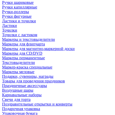
Ручки шариковые
Ручки капиллярные
Ручки-роллеры
Ручки фигурные
Ластики и точилки
Ластики
Точилки
Точилки с ластиком
Маркеры и текстовыделители
Маркеры для флипчарта
Маркеры для магнитно-маркерной доски
Маркеры для CD/DVD
Маркеры перманентные
Текстовыделители
Маркер-краска специальные
Маркеры меловые
Подарки, сувениры, награды
Товары для проведения праздников
Праздничные аксессуары
Воздушные шары
Карнавальные наборы
Свечи для торта
Поздравительные открытки и конверты
Подарочная упаковка
Упаковочная бумага