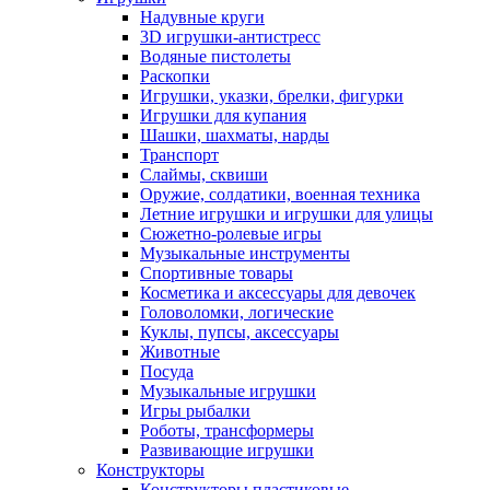
Надувные круги
3D игрушки-антистресс
Водяные пистолеты
Раскопки
Игрушки, указки, брелки, фигурки
Игрушки для купания
Шашки, шахматы, нарды
Транспорт
Слаймы, сквиши
Оружие, солдатики, военная техника
Летние игрушки и игрушки для улицы
Сюжетно-ролевые игры
Музыкальные инструменты
Спортивные товары
Косметика и аксессуары для девочек
Головоломки, логические
Куклы, пупсы, аксессуары
Животные
Посуда
Музыкальные игрушки
Игры рыбалки
Роботы, трансформеры
Развивающие игрушки
Конструкторы
Конструкторы пластиковые