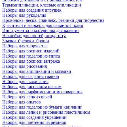
Термоаппликации, клеевые аппликации
Наборы для создания игрушек
Наборы для рукоделия
Проволока, леска, спандекс, резинки для творчества
Красители и маркеры для разметки ткани
Инструменты и материалы для валяния
Наклейки для ногтей, лица, тату.
Значки, брелоки, броши
Наборы для творчества
Наборы для росписи изделий
Наборы для поделок из гипса
Наборы для росписи витража
Наборы для рисования
Наборы для аппликаций и мозаики
Наборы для создания гравюр
Наборы для выжигания
Наборы для рисования песком
Наборы для парфюмерии и мыловарения
Наборы для лепки свечей
Наборы для опытов
Наборы для поделок из бумаги,квиллинг
Наборы для лепки и рисования пластилином
Наборы для создания украшений
Наборы для плетения из резинок