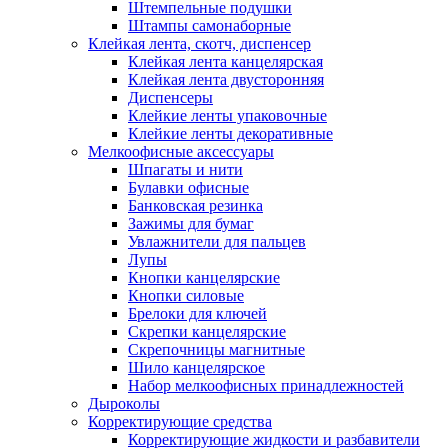
Штемпельные подушки
Штампы самонаборные
Клейкая лента, скотч, диспенсер
Клейкая лента канцелярская
Клейкая лента двусторонняя
Диспенсеры
Клейкие ленты упаковочные
Клейкие ленты декоративные
Мелкоофисные аксессуары
Шпагаты и нити
Булавки офисные
Банковская резинка
Зажимы для бумаг
Увлажнители для пальцев
Лупы
Кнопки канцелярские
Кнопки силовые
Брелоки для ключей
Скрепки канцелярские
Скрепочницы магнитные
Шило канцелярское
Набор мелкоофисных принадлежностей
Дыроколы
Корректирующие средства
Корректирующие жидкости и разбавители