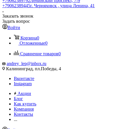
+79062389792
Ленинский проспект, 7-9
+79062389445
г. Черняховск , улица Ленина, 41
Заказать звонок
Задать вопрос
Войти
Корзина
0
Отложенные
0
Сравнение товаров
0
andrey_lep@inbox.ru
Калининград, пл.Победы, 4
Вконтакте
Instagram
Акции
Блог
Как купить
Компания
Контакты
...