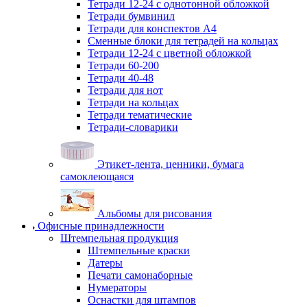
Тетради 12-24 с однотонной обложкой
Тетради бумвинил
Тетради для конспектов А4
Сменные блоки для тетрадей на кольцах
Тетради 12-24 с цветной обложкой
Тетради 60-200
Тетради 40-48
Тетради для нот
Тетради на кольцах
Тетради тематические
Тетради-словарики
Этикет-лента, ценники, бумага
самоклеющаяся
Альбомы для рисования
Офисные принадлежности
Штемпельная продукция
Штемпельные краски
Датеры
Печати самонаборные
Нумераторы
Оснастки для штампов