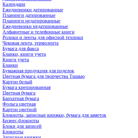
Календари
Ежедневники датированные
Планинги датированные
Планинги недатированные
Ежедневники недатированные
Алфавитные и телефонные книги
Ролики и ленты для офисной техники
Чековая лента, термолента
Бумага для факса
Бланки, книги учета
Книги учета
Бланки
Бумажная продукция для поделок
Цветная бумага для творчества Тишью
Картон белый
Бумага крепированная
Цветная бумага
Бархатная бумага
Фольга цветная
Картон цветной
Блокноты, записные книжки, бумага для заметок
Бизнес-блокноты
Блоки для записей
Блокноты
Записные книжки