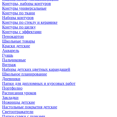
Контуры, наборы контуров
Контуры универсальные
Контуры по ткани
Наборы контуров
Контуры по стеклу и керамике
Контуры по шелку
Контуры с эффектами
Пенокартон
Школьные товары
Краски детские
Акварель
Гуашь
Пальчиковые
Витраж
Наборы детских цветных карандашей
Школьное планирование
Дневники
Папки для дипломных и курсовых работ
Портфолио
Расписания уроков
Закладки
Ножницы детские
Настольные покрытия детские
Светоотражатели
Папки-сумки с ручками