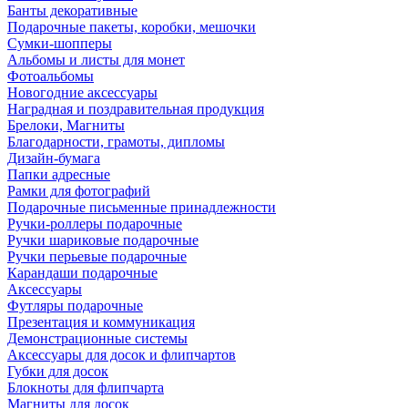
Банты декоративные
Подарочные пакеты, коробки, мешочки
Сумки-шопперы
Альбомы и листы для монет
Фотоальбомы
Новогодние аксессуары
Наградная и поздравительная продукция
Брелоки, Магниты
Благодарности, грамоты, дипломы
Дизайн-бумага
Папки адресные
Рамки для фотографий
Подарочные письменные принадлежности
Ручки-роллеры подарочные
Ручки шариковые подарочные
Ручки перьевые подарочные
Карандаши подарочные
Аксессуары
Футляры подарочные
Презентация и коммуникация
Демонстрационные системы
Аксессуары для досок и флипчартов
Губки для досок
Блокноты для флипчарта
Магниты для досок