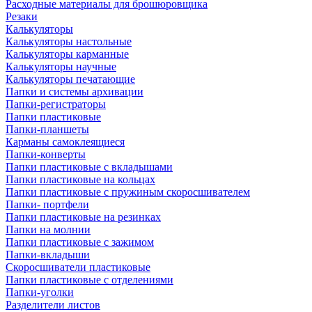
Расходные материалы для брошюровщика
Резаки
Калькуляторы
Калькуляторы настольные
Калькуляторы карманные
Калькуляторы научные
Калькуляторы печатающие
Папки и системы архивации
Папки-регистраторы
Папки пластиковые
Папки-планшеты
Карманы самоклеящиеся
Папки-конверты
Папки пластиковые с вкладышами
Папки пластиковые на кольцах
Папки пластиковые с пружиным скоросшивателем
Папки- портфели
Папки пластиковые на резинках
Папки на молнии
Папки пластиковые с зажимом
Папки-вкладыши
Скоросшиватели пластиковые
Папки пластиковые с отделениями
Папки-уголки
Разделители листов