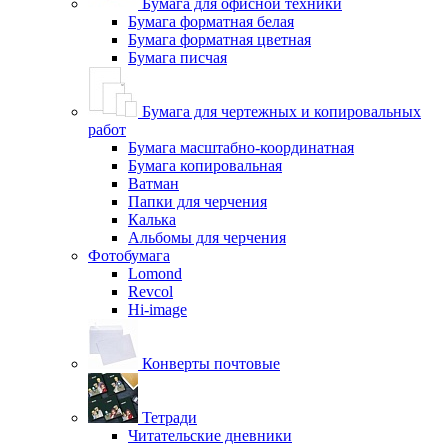
Бумага для офисной техники
Бумага форматная белая
Бумага форматная цветная
Бумага писчая
Бумага для чертежных и копировальных
работ
Бумага масштабно-координатная
Бумага копировальная
Ватман
Папки для черчения
Калька
Альбомы для черчения
Фотобумага
Lomond
Revcol
Hi-image
Конверты почтовые
Тетради
Читательские дневники