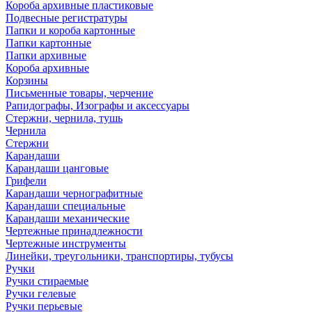
Короба архивные пластиковые
Подвесные регистратуры
Папки и короба картонные
Папки картонные
Папки архивные
Короба архивные
Корзины
Письменные товары, черчение
Рапидографы, Изографы и аксессуары
Стержни, чернила, тушь
Чернила
Стержни
Карандаши
Карандаши цанговые
Грифели
Карандаши чернографитные
Карандаши специальные
Карандаши механические
Чертежные принадлежности
Чертежные инструменты
Линейки, треугольники, транспортиры, тубусы
Ручки
Ручки стираемые
Ручки гелевые
Ручки перьевые