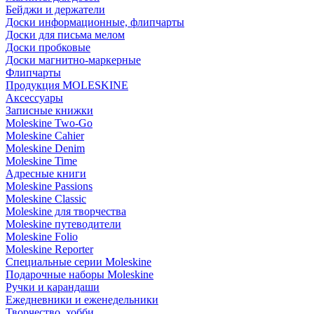
Бейджи и держатели
Доски информационные, флипчарты
Доски для письма мелом
Доски пробковые
Доски магнитно-маркерные
Флипчарты
Продукция MOLESKINE
Аксессуары
Записные книжки
Moleskine Two-Go
Moleskine Cahier
Moleskine Denim
Moleskine Time
Адресные книги
Moleskine Passions
Moleskine Classic
Moleskine для творчества
Moleskine путеводители
Moleskine Folio
Moleskine Reporter
Специальные серии Moleskine
Подарочные наборы Moleskine
Ручки и карандаши
Ежедневники и еженедельники
Творчество, хобби