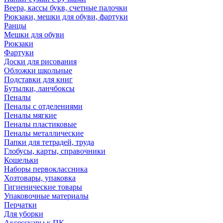
Веера, кассы букв, счетные палочки
Рюкзаки, мешки для обуви, фартуки
Ранцы
Мешки для обуви
Рюкзаки
Фартуки
Доски для рисования
Обложки школьные
Подставки для книг
Бутылки, ланчбоксы
Пеналы
Пеналы с отделениями
Пеналы мягкие
Пеналы пластиковые
Пеналы металлические
Папки для тетрадей, труда
Глобусы, карты, справочники
Кошельки
Наборы первоклассника
Хозтовары, упаковка
Гигиенические товары
Упаковочные материалы
Перчатки
Для уборки
Аксессуары к ПК