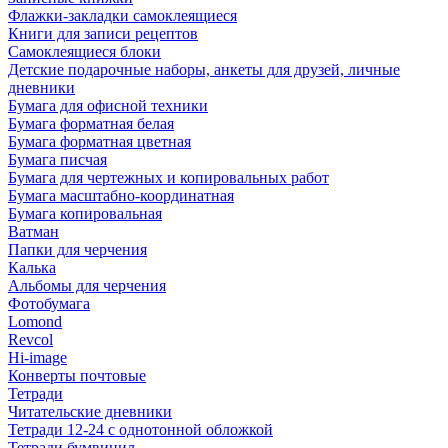
Флажки-закладки самоклеящиеся
Книги для записи рецептов
Самоклеящиеся блоки
Детские подарочные наборы, анкеты для друзей, личные
дневники
Бумага для офисной техники
Бумага форматная белая
Бумага форматная цветная
Бумага писчая
Бумага для чертежных и копировальных работ
Бумага масштабно-координатная
Бумага копировальная
Ватман
Папки для черчения
Калька
Альбомы для черчения
Фотобумага
Lomond
Revcol
Hi-image
Конверты почтовые
Тетради
Читательские дневники
Тетради 12-24 с однотонной обложкой
Тетради бумвинил