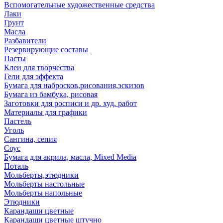
Вспомогательные художественные средства
Лаки
Грунт
Масла
Разбавители
Резервирующие составы
Пасты
Клеи для творчества
Гели для эффекта
Бумага для набросков,рисования,эскизов
Бумага из бамбука, рисовая
Заготовки для росписи и др. худ. работ
Материалы для графики
Пастель
Уголь
Сангина, сепия
Соус
Бумага для акрила, масла, Mixed Media
Поталь
Мольберты,этюдники
Мольберты настольные
Мольберты напольные
Этюдники
Карандаши цветные
Карандаши цветные штучно