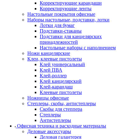
Корректирующие карандаши
Корректирующие ленты
Настольные покрытия офисные
Наборы настольные, подставки, лотки
Лотки для бумаг
Подставки-стаканы
Подставки для канцелярских
принадлежностей
Настольные наборы с наполнением
Ножи канцелярские
Клеи, клеевые пистолеты
Клей универсальный
Клей ПВА
Клей-роллер
Клей канцелярский
Клей-карандаш
Клеевые пистолеты
Ножницы офисные
Степлеры, скобы, антистеплеры
Скобы для степпера
Степлеры
Антистеплеры
Офисная техника и расходные материалы
Деловые аксессуары
Деловая галантерея