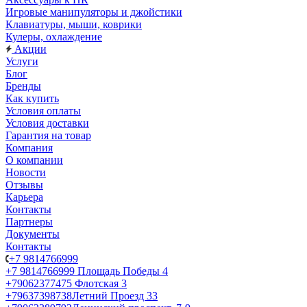
Игровые манипуляторы и джойстики
Клавиатуры, мыши, коврики
Кулеры, охлаждение
Акции
Услуги
Блог
Бренды
Как купить
Условия оплаты
Условия доставки
Гарантия на товар
Компания
О компании
Новости
Отзывы
Карьера
Контакты
Партнеры
Документы
Контакты
+7 9814766999
+7 9814766999
Площадь Победы 4
+79062377475
Флотская 3
+79637398738
Летний Проезд 33