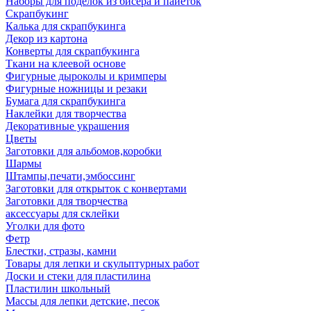
Наборы для поделок из бисера и пайеток
Скрапбукинг
Калька для скрапбукинга
Декор из картона
Конверты для скрапбукинга
Ткани на клеевой основе
Фигурные дыроколы и кримперы
Фигурные ножницы и резаки
Бумага для скрапбукинга
Наклейки для творчества
Декоративные украшения
Цветы
Заготовки для альбомов,коробки
Шармы
Штампы,печати,эмбоссинг
Заготовки для открыток с конвертами
Заготовки для творчества
аксессуары для склейки
Уголки для фото
Фетр
Блестки, стразы, камни
Товары для лепки и скульптурных работ
Доски и стеки для пластилина
Пластилин школьный
Массы для лепки детские, песок