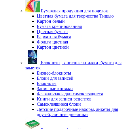
Бумажная продукция для поделок
Цветная бумага для творчества Тишью
Картон белый
Бумага крепированная
Цветная бумага
Бархатная бумага
Фольга цветная
Картон цветной
Блокноты, записные книжки, бумага для
заметок
Бизнес-блокноты
Блоки для записей
Блокноты
Записные книжки
Флажки-закладки самоклеящиеся
Книги для записи рецептов
Самоклеящиеся блоки
Детские подарочные наборы, анкеты для
друзей, личные дневники