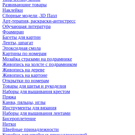
Развивающие товары
Наклейки
Сборные модели ,3D Пазл
Арт-терапия, раскраски-антистресс
Обучающая литература
Фоамиран
Багеты для картин
Ленты, шпагат
Эпоксидная смола
Картины по номерам
Мозайка стразами на подрамнике
Живопись на холсте с подрамником
Живопись на дереве
Живопись на картоне
Открытки по номерам
Товары для шитья и рукоделия
Наборы для вышивания крестом
Пряжа
Канва, пяльцы, иглы
Инструменты для вязания
Наборы для вышивания лентами
Бисероплетение
Нитки
Швейные принадлежности
Коробки для швейных принадлежностей