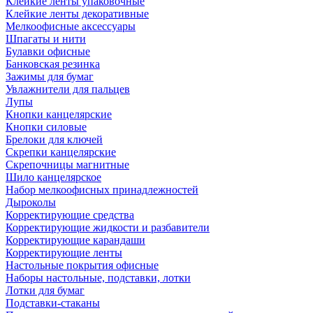
Клейкие ленты упаковочные
Клейкие ленты декоративные
Мелкоофисные аксессуары
Шпагаты и нити
Булавки офисные
Банковская резинка
Зажимы для бумаг
Увлажнители для пальцев
Лупы
Кнопки канцелярские
Кнопки силовые
Брелоки для ключей
Скрепки канцелярские
Скрепочницы магнитные
Шило канцелярское
Набор мелкоофисных принадлежностей
Дыроколы
Корректирующие средства
Корректирующие жидкости и разбавители
Корректирующие карандаши
Корректирующие ленты
Настольные покрытия офисные
Наборы настольные, подставки, лотки
Лотки для бумаг
Подставки-стаканы