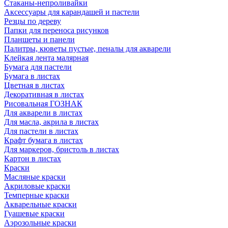
Стаканы-непроливайки
Аксессуары для карандашей и пастели
Резцы по дереву
Папки для переноса рисунков
Планшеты и панели
Палитры, кюветы пустые, пеналы для акварели
Клейкая лента малярная
Бумага для пастели
Бумага в листах
Цветная в листах
Декоративная в листах
Рисовальная ГОЗНАК
Для акварели в листах
Для масла, акрила в листах
Для пастели в листах
Крафт бумага в листах
Для маркеров, бристоль в листах
Картон в листах
Краски
Масляные краски
Акриловые краски
Темперные краски
Акварельные краски
Гуашевые краски
Аэрозольные краски