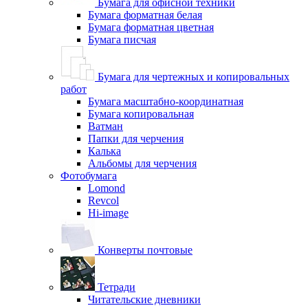
Бумага для офисной техники
Бумага форматная белая
Бумага форматная цветная
Бумага писчая
Бумага для чертежных и копировальных
работ
Бумага масштабно-координатная
Бумага копировальная
Ватман
Папки для черчения
Калька
Альбомы для черчения
Фотобумага
Lomond
Revcol
Hi-image
Конверты почтовые
Тетради
Читательские дневники