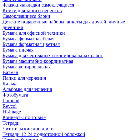
Флажки-закладки самоклеящиеся
Книги для записи рецептов
Самоклеящиеся блоки
Детские подарочные наборы, анкеты для друзей, личные
дневники
Бумага для офисной техники
Бумага форматная белая
Бумага форматная цветная
Бумага писчая
Бумага для чертежных и копировальных работ
Бумага масштабно-координатная
Бумага копировальная
Ватман
Папки для черчения
Калька
Альбомы для черчения
Фотобумага
Lomond
Revcol
Hi-image
Конверты почтовые
Тетради
Читательские дневники
Тетради 12-24 с однотонной обложкой
Тетради бумвинил