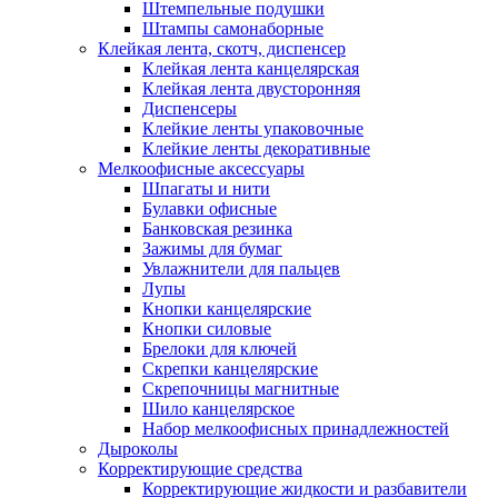
Штемпельные подушки
Штампы самонаборные
Клейкая лента, скотч, диспенсер
Клейкая лента канцелярская
Клейкая лента двусторонняя
Диспенсеры
Клейкие ленты упаковочные
Клейкие ленты декоративные
Мелкоофисные аксессуары
Шпагаты и нити
Булавки офисные
Банковская резинка
Зажимы для бумаг
Увлажнители для пальцев
Лупы
Кнопки канцелярские
Кнопки силовые
Брелоки для ключей
Скрепки канцелярские
Скрепочницы магнитные
Шило канцелярское
Набор мелкоофисных принадлежностей
Дыроколы
Корректирующие средства
Корректирующие жидкости и разбавители