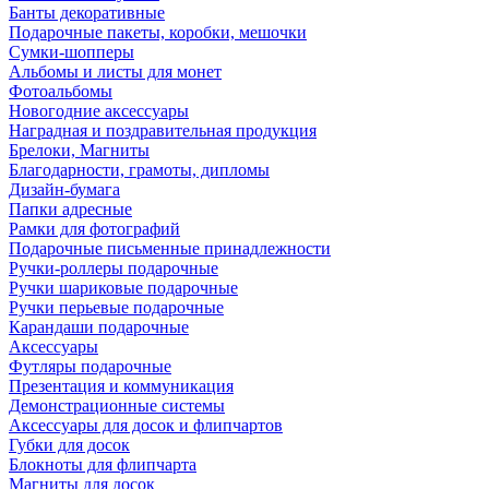
Банты декоративные
Подарочные пакеты, коробки, мешочки
Сумки-шопперы
Альбомы и листы для монет
Фотоальбомы
Новогодние аксессуары
Наградная и поздравительная продукция
Брелоки, Магниты
Благодарности, грамоты, дипломы
Дизайн-бумага
Папки адресные
Рамки для фотографий
Подарочные письменные принадлежности
Ручки-роллеры подарочные
Ручки шариковые подарочные
Ручки перьевые подарочные
Карандаши подарочные
Аксессуары
Футляры подарочные
Презентация и коммуникация
Демонстрационные системы
Аксессуары для досок и флипчартов
Губки для досок
Блокноты для флипчарта
Магниты для досок