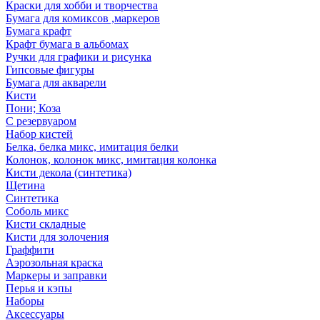
Краски для хобби и творчества
Бумага для комиксов ,маркеров
Бумага крафт
Крафт бумага в альбомах
Ручки для графики и рисунка
Гипсовые фигуры
Бумага для акварели
Кисти
Пони; Коза
С резервуаром
Набор кистей
Белка, белка микс, имитация белки
Колонок, колонок микс, имитация колонка
Кисти декола (синтетика)
Щетина
Синтетика
Соболь микс
Кисти складные
Кисти для золочения
Граффити
Аэрозольная краска
Маркеры и заправки
Перья и кэпы
Наборы
Аксессуары