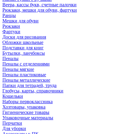
Веера, кассы букв, счетные палочки
Рюкзаки, мешки для обуви, фартуки
Ранцы
Мешки для обуви
Рюкзаки
Фартуки
Доски для рисования
Обложки школьные
Подставки для книг
Бутылки, ланчбоксы
Пеналы
Пеналы с отделениями
Пеналы мягкие
Пеналы пластиковые
Пеналы металлические
Папки для тетрадей, труда
Глобусы, карты, справочники
Кошельки
Наборы первоклассника
Хозтовары, упаковка
Гигиенические товары
Упаковочные материалы
Перчатки
Для уборки
Аксессуары к ПК