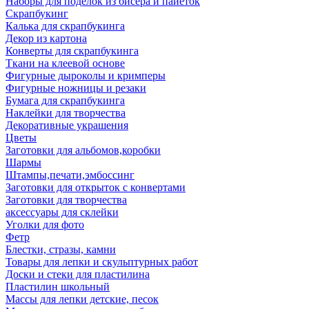
Наборы для поделок из бисера и пайеток
Скрапбукинг
Калька для скрапбукинга
Декор из картона
Конверты для скрапбукинга
Ткани на клеевой основе
Фигурные дыроколы и кримперы
Фигурные ножницы и резаки
Бумага для скрапбукинга
Наклейки для творчества
Декоративные украшения
Цветы
Заготовки для альбомов,коробки
Шармы
Штампы,печати,эмбоссинг
Заготовки для открыток с конвертами
Заготовки для творчества
аксессуары для склейки
Уголки для фото
Фетр
Блестки, стразы, камни
Товары для лепки и скульптурных работ
Доски и стеки для пластилина
Пластилин школьный
Массы для лепки детские, песок