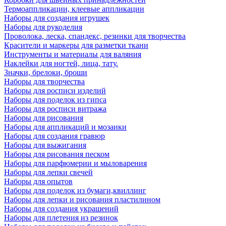
Термоаппликации, клеевые аппликации
Наборы для создания игрушек
Наборы для рукоделия
Проволока, леска, спандекс, резинки для творчества
Красители и маркеры для разметки ткани
Инструменты и материалы для валяния
Наклейки для ногтей, лица, тату.
Значки, брелоки, броши
Наборы для творчества
Наборы для росписи изделий
Наборы для поделок из гипса
Наборы для росписи витража
Наборы для рисования
Наборы для аппликаций и мозаики
Наборы для создания гравюр
Наборы для выжигания
Наборы для рисования песком
Наборы для парфюмерии и мыловарения
Наборы для лепки свечей
Наборы для опытов
Наборы для поделок из бумаги,квиллинг
Наборы для лепки и рисования пластилином
Наборы для создания украшений
Наборы для плетения из резинок