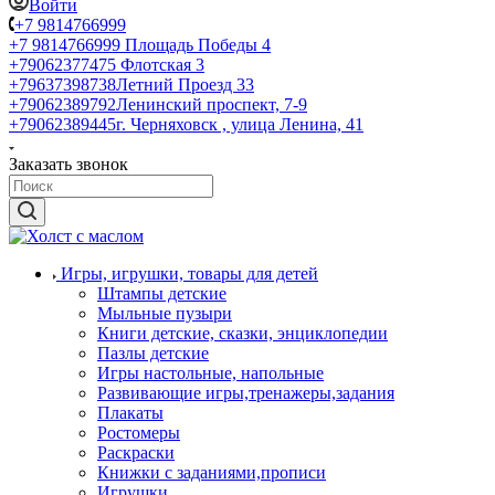
Войти
+7 9814766999
+7 9814766999
Площадь Победы 4
+79062377475
Флотская 3
+79637398738
Летний Проезд 33
+79062389792
Ленинский проспект, 7-9
+79062389445
г. Черняховск , улица Ленина, 41
Заказать звонок
Игры, игрушки, товары для детей
Штампы детские
Мыльные пузыри
Книги детские, сказки, энциклопедии
Пазлы детские
Игры настольные, напольные
Развивающие игры,тренажеры,задания
Плакаты
Ростомеры
Раскраски
Книжки с заданиями,прописи
Игрушки