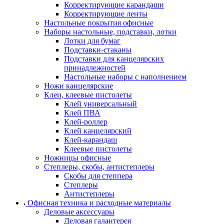
Корректирующие карандаши
Корректирующие ленты
Настольные покрытия офисные
Наборы настольные, подставки, лотки
Лотки для бумаг
Подставки-стаканы
Подставки для канцелярских
принадлежностей
Настольные наборы с наполнением
Ножи канцелярские
Клеи, клеевые пистолеты
Клей универсальный
Клей ПВА
Клей-роллер
Клей канцелярский
Клей-карандаш
Клеевые пистолеты
Ножницы офисные
Степлеры, скобы, антистеплеры
Скобы для степпера
Степлеры
Антистеплеры
Офисная техника и расходные материалы
Деловые аксессуары
Деловая галантерея