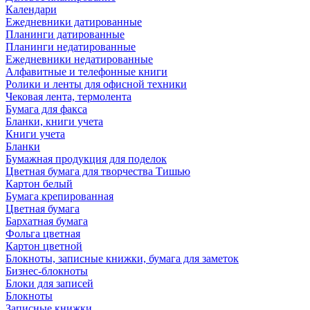
Календари
Ежедневники датированные
Планинги датированные
Планинги недатированные
Ежедневники недатированные
Алфавитные и телефонные книги
Ролики и ленты для офисной техники
Чековая лента, термолента
Бумага для факса
Бланки, книги учета
Книги учета
Бланки
Бумажная продукция для поделок
Цветная бумага для творчества Тишью
Картон белый
Бумага крепированная
Цветная бумага
Бархатная бумага
Фольга цветная
Картон цветной
Блокноты, записные книжки, бумага для заметок
Бизнес-блокноты
Блоки для записей
Блокноты
Записные книжки