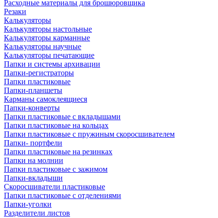
Расходные материалы для брошюровщика
Резаки
Калькуляторы
Калькуляторы настольные
Калькуляторы карманные
Калькуляторы научные
Калькуляторы печатающие
Папки и системы архивации
Папки-регистраторы
Папки пластиковые
Папки-планшеты
Карманы самоклеящиеся
Папки-конверты
Папки пластиковые с вкладышами
Папки пластиковые на кольцах
Папки пластиковые с пружиным скоросшивателем
Папки- портфели
Папки пластиковые на резинках
Папки на молнии
Папки пластиковые с зажимом
Папки-вкладыши
Скоросшиватели пластиковые
Папки пластиковые с отделениями
Папки-уголки
Разделители листов