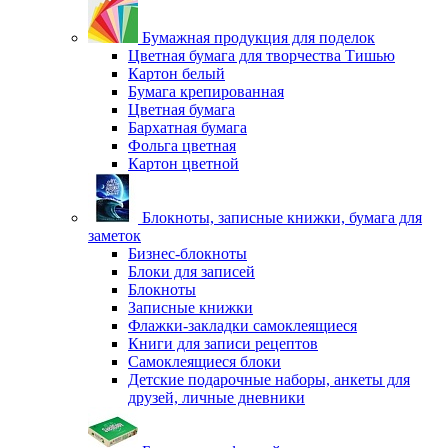
Бумажная продукция для поделок
Цветная бумага для творчества Тишью
Картон белый
Бумага крепированная
Цветная бумага
Бархатная бумага
Фольга цветная
Картон цветной
Блокноты, записные книжки, бумага для
заметок
Бизнес-блокноты
Блоки для записей
Блокноты
Записные книжки
Флажки-закладки самоклеящиеся
Книги для записи рецептов
Самоклеящиеся блоки
Детские подарочные наборы, анкеты для
друзей, личные дневники