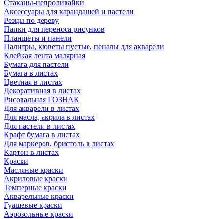
Стаканы-непроливайки
Аксессуары для карандашей и пастели
Резцы по дереву
Папки для переноса рисунков
Планшеты и панели
Палитры, кюветы пустые, пеналы для акварели
Клейкая лента малярная
Бумага для пастели
Бумага в листах
Цветная в листах
Декоративная в листах
Рисовальная ГОЗНАК
Для акварели в листах
Для масла, акрила в листах
Для пастели в листах
Крафт бумага в листах
Для маркеров, бристоль в листах
Картон в листах
Краски
Масляные краски
Акриловые краски
Темперные краски
Акварельные краски
Гуашевые краски
Аэрозольные краски