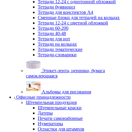
Тетради 12-24 с однотонной обложкой
Тетради бумвинил
Тетради для конспектов А4
Сменные блоки для тетрадей на кольцах
Тетради 12-24 с цветной обложкой
Тетради 60-200
Тетради 40-48
Тетради для нот
Тетради на кольцах
Тетради тематические
Тетради-словарики
Этикет-лента, ценники, бумага
самоклеющаяся
Альбомы для рисования
Офисные принадлежности
Штемпельная продукция
Штемпельные краски
Датеры
Печати самонаборные
Нумераторы
Оснастки для штампов