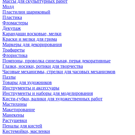
Массы для скульптурных работ
Молд
Пластилин шариковый
Пластика
Фломастеры
Декупаж
Карандаши восковые, мелки
Краски и мелки для грима
Маркеры для декорирования
Трафареты
Флористика
Помпоны, проволка синельная, перья декоративные
Глазки, носики, ротики для творчества
Часовые механизмы, стрелки для часовых механизмов
Пазлы
Товары для художников
Инструменты и аксессуары
Инструменты и наборы для моделирования
Кисти-губки, валики для художественных работ
Мастихины
Макетирование
Манекены
Растушевки
Пеналы для кистей
Кистемойки, масленки