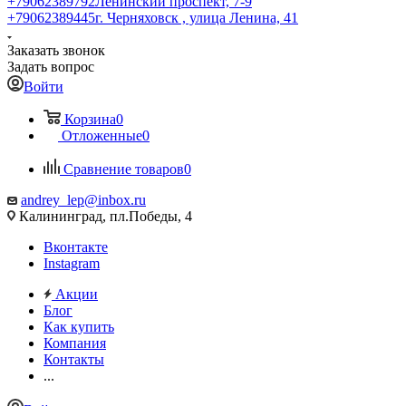
+79062389792
Ленинский проспект, 7-9
+79062389445
г. Черняховск , улица Ленина, 41
Заказать звонок
Задать вопрос
Войти
Корзина
0
Отложенные
0
Сравнение товаров
0
andrey_lep@inbox.ru
Калининград, пл.Победы, 4
Вконтакте
Instagram
Акции
Блог
Как купить
Компания
Контакты
...