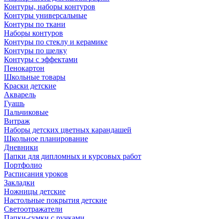
Контуры, наборы контуров
Контуры универсальные
Контуры по ткани
Наборы контуров
Контуры по стеклу и керамике
Контуры по шелку
Контуры с эффектами
Пенокартон
Школьные товары
Краски детские
Акварель
Гуашь
Пальчиковые
Витраж
Наборы детских цветных карандашей
Школьное планирование
Дневники
Папки для дипломных и курсовых работ
Портфолио
Расписания уроков
Закладки
Ножницы детские
Настольные покрытия детские
Светоотражатели
Папки-сумки с ручками