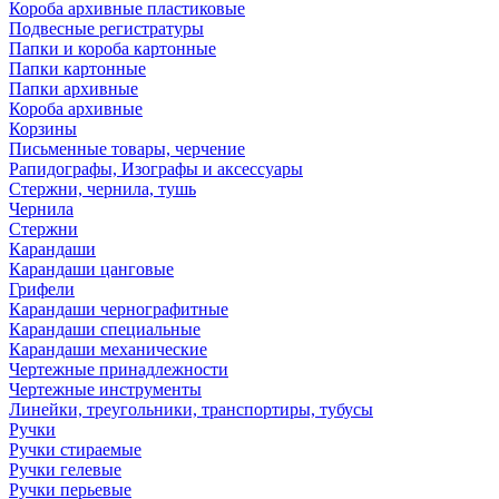
Короба архивные пластиковые
Подвесные регистратуры
Папки и короба картонные
Папки картонные
Папки архивные
Короба архивные
Корзины
Письменные товары, черчение
Рапидографы, Изографы и аксессуары
Стержни, чернила, тушь
Чернила
Стержни
Карандаши
Карандаши цанговые
Грифели
Карандаши чернографитные
Карандаши специальные
Карандаши механические
Чертежные принадлежности
Чертежные инструменты
Линейки, треугольники, транспортиры, тубусы
Ручки
Ручки стираемые
Ручки гелевые
Ручки перьевые