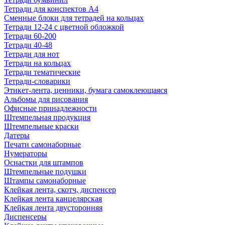
Тетради для конспектов А4
Сменные блоки для тетрадей на кольцах
Тетради 12-24 с цветной обложкой
Тетради 60-200
Тетради 40-48
Тетради для нот
Тетради на кольцах
Тетради тематические
Тетради-словарики
Этикет-лента, ценники, бумага самоклеющаяся
Альбомы для рисования
Офисные принадлежности
Штемпельная продукция
Штемпельные краски
Датеры
Печати самонаборные
Нумераторы
Оснастки для штампов
Штемпельные подушки
Штампы самонаборные
Клейкая лента, скотч, диспенсер
Клейкая лента канцелярская
Клейкая лента двусторонняя
Диспенсеры