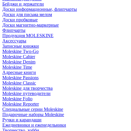
Бейджи и держатели
Доски информационные, флипчарты
Доски для письма мелом
Доски пробковые
Доски магнитно-маркерные
Флипчарты
Продукция MOLESKINE
Аксессуары
Записные книжки
Moleskine Two-Go
Moleskine Cahier
Moleskine Denim
Moleskine Time
Адресные книги
Moleskine Passions
Moleskine Classic
Moleskine для творчества
Moleskine путеводители
Moleskine Folio
Moleskine Reporter
Специальные серии Moleskine
Подарочные наборы Moleskine
Ручки и карандаши
Ежедневники и еженедельники
Творчество, хобби