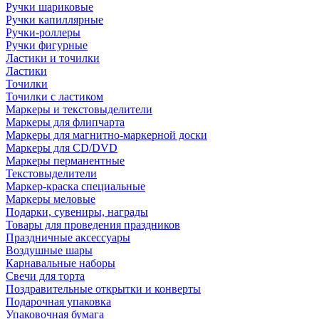
Ручки шариковые
Ручки капиллярные
Ручки-роллеры
Ручки фигурные
Ластики и точилки
Ластики
Точилки
Точилки с ластиком
Маркеры и текстовыделители
Маркеры для флипчарта
Маркеры для магнитно-маркерной доски
Маркеры для CD/DVD
Маркеры перманентные
Текстовыделители
Маркер-краска специальные
Маркеры меловые
Подарки, сувениры, награды
Товары для проведения праздников
Праздничные аксессуары
Воздушные шары
Карнавальные наборы
Свечи для торта
Поздравительные открытки и конверты
Подарочная упаковка
Упаковочная бумага