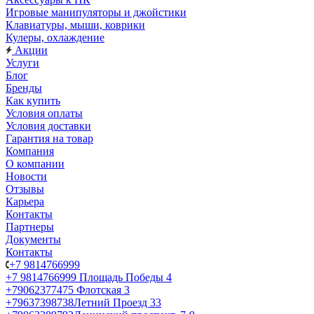
Игровые манипуляторы и джойстики
Клавиатуры, мыши, коврики
Кулеры, охлаждение
Акции
Услуги
Блог
Бренды
Как купить
Условия оплаты
Условия доставки
Гарантия на товар
Компания
О компании
Новости
Отзывы
Карьера
Контакты
Партнеры
Документы
Контакты
+7 9814766999
+7 9814766999
Площадь Победы 4
+79062377475
Флотская 3
+79637398738
Летний Проезд 33