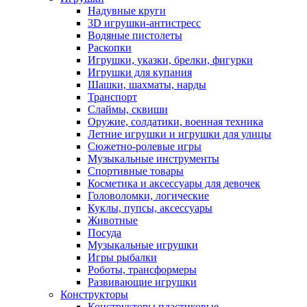
Надувные круги
3D игрушки-антистресс
Водяные пистолеты
Раскопки
Игрушки, указки, брелки, фигурки
Игрушки для купания
Шашки, шахматы, нарды
Транспорт
Слаймы, сквиши
Оружие, солдатики, военная техника
Летние игрушки и игрушки для улицы
Сюжетно-ролевые игры
Музыкальные инструменты
Спортивные товары
Косметика и аксессуары для девочек
Головоломки, логические
Куклы, пупсы, аксессуары
Животные
Посуда
Музыкальные игрушки
Игры рыбалки
Роботы, трансформеры
Развивающие игрушки
Конструкторы
Конструкторы пластиковые