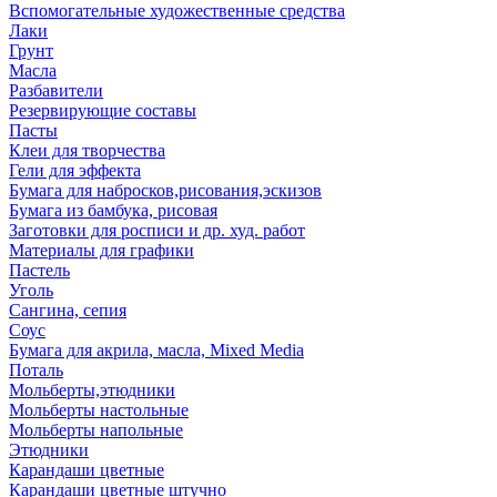
Вспомогательные художественные средства
Лаки
Грунт
Масла
Разбавители
Резервирующие составы
Пасты
Клеи для творчества
Гели для эффекта
Бумага для набросков,рисования,эскизов
Бумага из бамбука, рисовая
Заготовки для росписи и др. худ. работ
Материалы для графики
Пастель
Уголь
Сангина, сепия
Соус
Бумага для акрила, масла, Mixed Media
Поталь
Мольберты,этюдники
Мольберты настольные
Мольберты напольные
Этюдники
Карандаши цветные
Карандаши цветные штучно