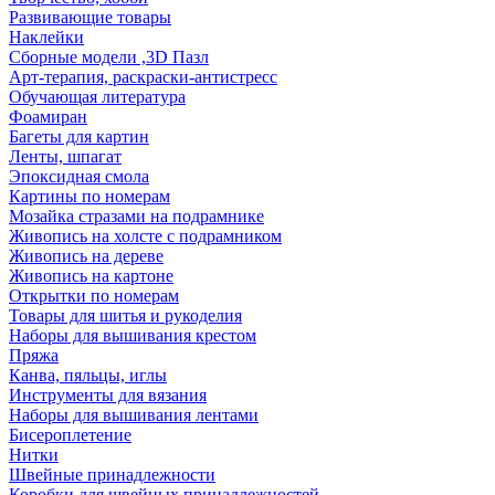
Развивающие товары
Наклейки
Сборные модели ,3D Пазл
Арт-терапия, раскраски-антистресс
Обучающая литература
Фоамиран
Багеты для картин
Ленты, шпагат
Эпоксидная смола
Картины по номерам
Мозайка стразами на подрамнике
Живопись на холсте с подрамником
Живопись на дереве
Живопись на картоне
Открытки по номерам
Товары для шитья и рукоделия
Наборы для вышивания крестом
Пряжа
Канва, пяльцы, иглы
Инструменты для вязания
Наборы для вышивания лентами
Бисероплетение
Нитки
Швейные принадлежности
Коробки для швейных принадлежностей