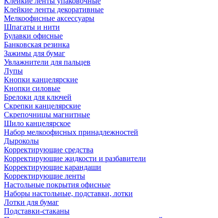
Клейкие ленты упаковочные
Клейкие ленты декоративные
Мелкоофисные аксессуары
Шпагаты и нити
Булавки офисные
Банковская резинка
Зажимы для бумаг
Увлажнители для пальцев
Лупы
Кнопки канцелярские
Кнопки силовые
Брелоки для ключей
Скрепки канцелярские
Скрепочницы магнитные
Шило канцелярское
Набор мелкоофисных принадлежностей
Дыроколы
Корректирующие средства
Корректирующие жидкости и разбавители
Корректирующие карандаши
Корректирующие ленты
Настольные покрытия офисные
Наборы настольные, подставки, лотки
Лотки для бумаг
Подставки-стаканы