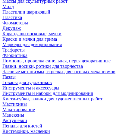
Массы для скульптурных работ
Молд
Пластилин шариковый
Пластика
Фломастеры
Декупаж
Карандаши восковые, мелки
Краски и мелки для грима
Маркеры для декорирования
Трафареты
Флористика
Помпоны, проволка синельная, перья декоративные
Глазки, носики, ротики для творчества
Часовые механизмы, стрелки для часовых механизмов
Пазлы
Товары для художников
Инструменты и аксессуары
Инструменты и наборы для моделирования
Кисти-губки, валики для художественных работ
Мастихины
Макетирование
Манекены
Растушевки
Пеналы для кистей
Кистемойки, масленки