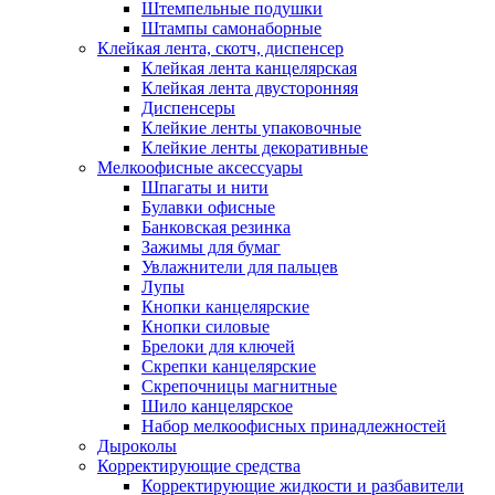
Штемпельные подушки
Штампы самонаборные
Клейкая лента, скотч, диспенсер
Клейкая лента канцелярская
Клейкая лента двусторонняя
Диспенсеры
Клейкие ленты упаковочные
Клейкие ленты декоративные
Мелкоофисные аксессуары
Шпагаты и нити
Булавки офисные
Банковская резинка
Зажимы для бумаг
Увлажнители для пальцев
Лупы
Кнопки канцелярские
Кнопки силовые
Брелоки для ключей
Скрепки канцелярские
Скрепочницы магнитные
Шило канцелярское
Набор мелкоофисных принадлежностей
Дыроколы
Корректирующие средства
Корректирующие жидкости и разбавители