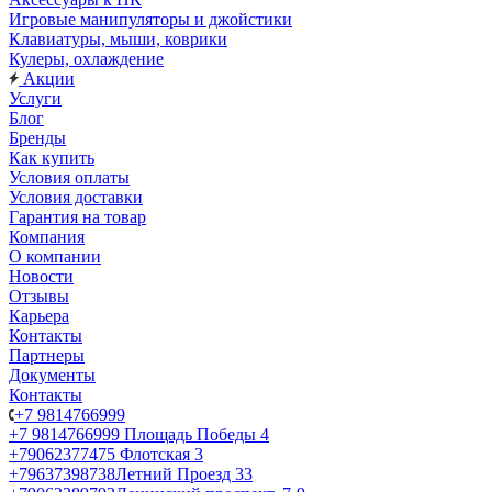
Игровые манипуляторы и джойстики
Клавиатуры, мыши, коврики
Кулеры, охлаждение
Акции
Услуги
Блог
Бренды
Как купить
Условия оплаты
Условия доставки
Гарантия на товар
Компания
О компании
Новости
Отзывы
Карьера
Контакты
Партнеры
Документы
Контакты
+7 9814766999
+7 9814766999
Площадь Победы 4
+79062377475
Флотская 3
+79637398738
Летний Проезд 33