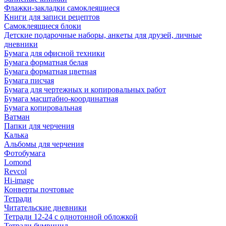
Флажки-закладки самоклеящиеся
Книги для записи рецептов
Самоклеящиеся блоки
Детские подарочные наборы, анкеты для друзей, личные
дневники
Бумага для офисной техники
Бумага форматная белая
Бумага форматная цветная
Бумага писчая
Бумага для чертежных и копировальных работ
Бумага масштабно-координатная
Бумага копировальная
Ватман
Папки для черчения
Калька
Альбомы для черчения
Фотобумага
Lomond
Revcol
Hi-image
Конверты почтовые
Тетради
Читательские дневники
Тетради 12-24 с однотонной обложкой
Тетради бумвинил