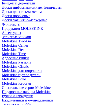
Бейджи и держатели
Доски информационные, флипчарты
Доски для письма мелом
Доски пробковые
Доски магнитно-маркерные
Флипчарты
Продукция MOLESKINE
Аксессуары
Записные книжки
Moleskine Two-Go
Moleskine Cahier
Moleskine Denim
Moleskine Time
Адресные книги
Moleskine Passions
Moleskine Classic
Moleskine для творчества
Moleskine путеводители
Moleskine Folio
Moleskine Reporter
Специальные серии Moleskine
Подарочные наборы Moleskine
Ручки и карандаши
Ежедневники и еженедельники
Творчество, хобби