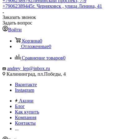
+79062389792
Ленинский проспект, 7-9
+79062389445
г. Черняховск , улица Ленина, 41
Заказать звонок
Задать вопрос
Войти
Корзина
0
Отложенные
0
Сравнение товаров
0
andrey_lep@inbox.ru
Калининград, пл.Победы, 4
Вконтакте
Instagram
Акции
Блог
Как купить
Компания
Контакты
...