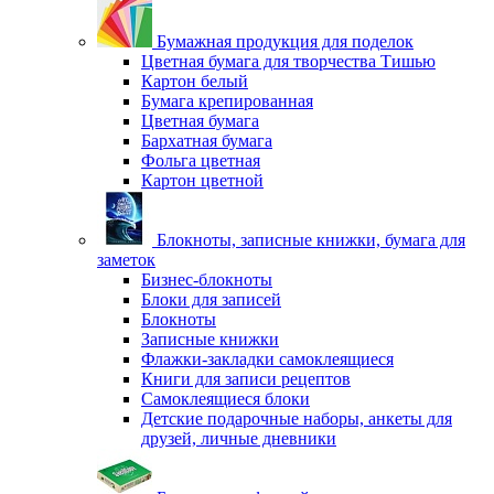
Бумажная продукция для поделок
Цветная бумага для творчества Тишью
Картон белый
Бумага крепированная
Цветная бумага
Бархатная бумага
Фольга цветная
Картон цветной
Блокноты, записные книжки, бумага для
заметок
Бизнес-блокноты
Блоки для записей
Блокноты
Записные книжки
Флажки-закладки самоклеящиеся
Книги для записи рецептов
Самоклеящиеся блоки
Детские подарочные наборы, анкеты для
друзей, личные дневники