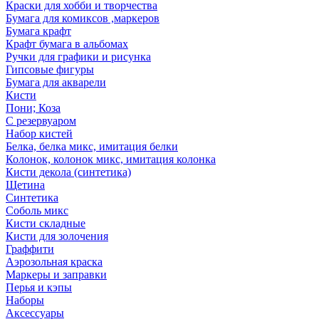
Краски для хобби и творчества
Бумага для комиксов ,маркеров
Бумага крафт
Крафт бумага в альбомах
Ручки для графики и рисунка
Гипсовые фигуры
Бумага для акварели
Кисти
Пони; Коза
С резервуаром
Набор кистей
Белка, белка микс, имитация белки
Колонок, колонок микс, имитация колонка
Кисти декола (синтетика)
Щетина
Синтетика
Соболь микс
Кисти складные
Кисти для золочения
Граффити
Аэрозольная краска
Маркеры и заправки
Перья и кэпы
Наборы
Аксессуары