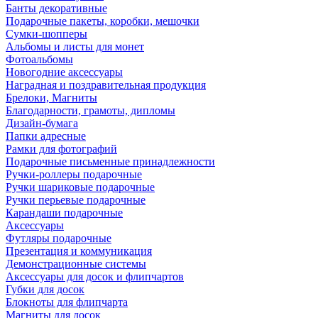
Банты декоративные
Подарочные пакеты, коробки, мешочки
Сумки-шопперы
Альбомы и листы для монет
Фотоальбомы
Новогодние аксессуары
Наградная и поздравительная продукция
Брелоки, Магниты
Благодарности, грамоты, дипломы
Дизайн-бумага
Папки адресные
Рамки для фотографий
Подарочные письменные принадлежности
Ручки-роллеры подарочные
Ручки шариковые подарочные
Ручки перьевые подарочные
Карандаши подарочные
Аксессуары
Футляры подарочные
Презентация и коммуникация
Демонстрационные системы
Аксессуары для досок и флипчартов
Губки для досок
Блокноты для флипчарта
Магниты для досок