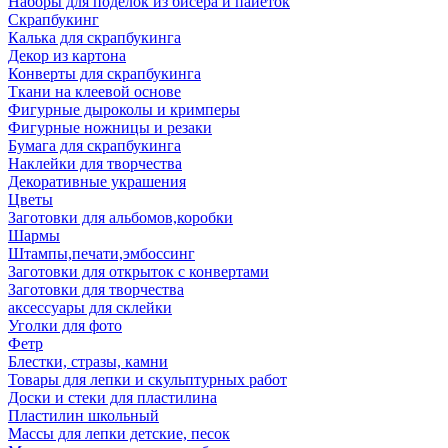
Наборы для поделок из бисера и пайеток
Скрапбукинг
Калька для скрапбукинга
Декор из картона
Конверты для скрапбукинга
Ткани на клеевой основе
Фигурные дыроколы и кримперы
Фигурные ножницы и резаки
Бумага для скрапбукинга
Наклейки для творчества
Декоративные украшения
Цветы
Заготовки для альбомов,коробки
Шармы
Штампы,печати,эмбоссинг
Заготовки для открыток с конвертами
Заготовки для творчества
аксессуары для склейки
Уголки для фото
Фетр
Блестки, стразы, камни
Товары для лепки и скульптурных работ
Доски и стеки для пластилина
Пластилин школьный
Массы для лепки детские, песок