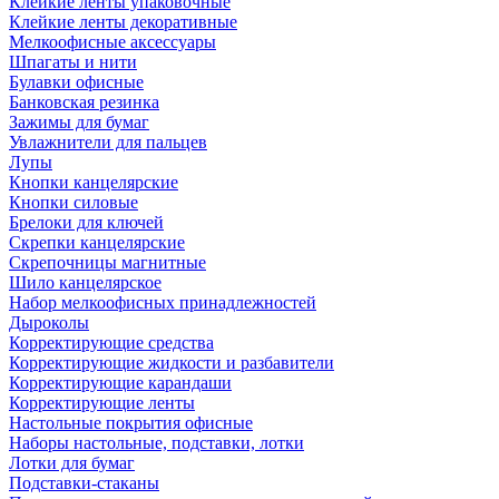
Клейкие ленты упаковочные
Клейкие ленты декоративные
Мелкоофисные аксессуары
Шпагаты и нити
Булавки офисные
Банковская резинка
Зажимы для бумаг
Увлажнители для пальцев
Лупы
Кнопки канцелярские
Кнопки силовые
Брелоки для ключей
Скрепки канцелярские
Скрепочницы магнитные
Шило канцелярское
Набор мелкоофисных принадлежностей
Дыроколы
Корректирующие средства
Корректирующие жидкости и разбавители
Корректирующие карандаши
Корректирующие ленты
Настольные покрытия офисные
Наборы настольные, подставки, лотки
Лотки для бумаг
Подставки-стаканы