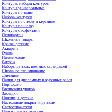
Контуры, наборы контуров
Контуры универсальные
Контуры по ткани
Наборы контуров
Контуры по стеклу и керамике
Контуры по шелку
Контуры с эффектами
Пенокартон
Школьные товары
Краски детские
Акварель
Гуашь
Пальчиковые
Витраж
Наборы детских цветных карандашей
Школьное планирование
Дневники
Папки для дипломных и курсовых работ
Портфолио
Расписания уроков
Закладки
Ножницы детские
Настольные покрытия детские
Светоотражатели
Папки-сумки с ручками