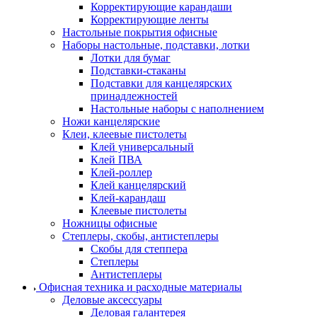
Корректирующие карандаши
Корректирующие ленты
Настольные покрытия офисные
Наборы настольные, подставки, лотки
Лотки для бумаг
Подставки-стаканы
Подставки для канцелярских
принадлежностей
Настольные наборы с наполнением
Ножи канцелярские
Клеи, клеевые пистолеты
Клей универсальный
Клей ПВА
Клей-роллер
Клей канцелярский
Клей-карандаш
Клеевые пистолеты
Ножницы офисные
Степлеры, скобы, антистеплеры
Скобы для степпера
Степлеры
Антистеплеры
Офисная техника и расходные материалы
Деловые аксессуары
Деловая галантерея