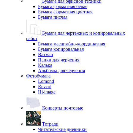
Бумага для офисной техники
Бумага форматная белая
Бумага форматная цветная
Бумага писчая
Бумага для чертежных и копировальных
работ
Бумага масштабно-координатная
Бумага копировальная
Ватман
Папки для черчения
Калька
Альбомы для черчения
Фотобумага
Lomond
Revcol
Hi-image
Конверты почтовые
Тетради
Читательские дневники