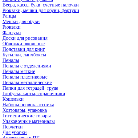
Веера, кассы букв, счетные палочки
Рюкзаки, мешки для обуви, фартуки
Ранцы
Мешки для обуви
Рюкзаки
Фартуки
Доски для рисования
Обложки школьные
Подставки для книг
Бутылки, ланчбоксы
Пеналы
Пеналы с отделениями
Пеналы мягкие
Пеналы пластиковые
Пеналы металлические
Папки для тетрадей, труда
Глобусы, карты, справочники
Кошельки
Наборы первоклассника
Хозтовары, упаковка
Гигиенические товары
Упаковочные материалы
Перчатки
Для уборки
Аксессуары к ПК