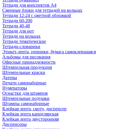
Тетради для конспектов А4
Сменные блоки для тетрадей на кольцах
Тетради 12-24 с цветной обложкой
Тетради 60-200
Тетради 40-48
Тетради для нот
Тетради на кольцах
Тетради тематические
Тетради-словарики
Этикет-лента, ценники, бумага самоклеющаяся
Альбомы для рисования
Офисные принадлежности
Штемпельная продукция
Штемпельные краски
Датеры
Печати самонаборные
Нумераторы
Оснастки для штампов
Штемпельные подушки
Штампы самонаборные
Клейкая лента, скотч, диспенсер
Клейкая лента канцелярская
Клейкая лента двусторонняя
Диспенсеры