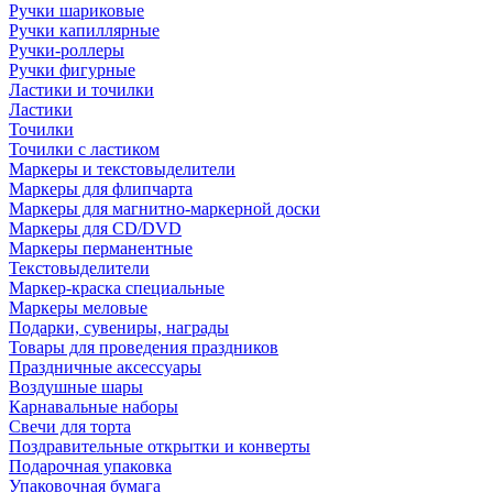
Ручки шариковые
Ручки капиллярные
Ручки-роллеры
Ручки фигурные
Ластики и точилки
Ластики
Точилки
Точилки с ластиком
Маркеры и текстовыделители
Маркеры для флипчарта
Маркеры для магнитно-маркерной доски
Маркеры для CD/DVD
Маркеры перманентные
Текстовыделители
Маркер-краска специальные
Маркеры меловые
Подарки, сувениры, награды
Товары для проведения праздников
Праздничные аксессуары
Воздушные шары
Карнавальные наборы
Свечи для торта
Поздравительные открытки и конверты
Подарочная упаковка
Упаковочная бумага