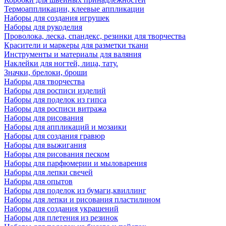
Термоаппликации, клеевые аппликации
Наборы для создания игрушек
Наборы для рукоделия
Проволока, леска, спандекс, резинки для творчества
Красители и маркеры для разметки ткани
Инструменты и материалы для валяния
Наклейки для ногтей, лица, тату.
Значки, брелоки, броши
Наборы для творчества
Наборы для росписи изделий
Наборы для поделок из гипса
Наборы для росписи витража
Наборы для рисования
Наборы для аппликаций и мозаики
Наборы для создания гравюр
Наборы для выжигания
Наборы для рисования песком
Наборы для парфюмерии и мыловарения
Наборы для лепки свечей
Наборы для опытов
Наборы для поделок из бумаги,квиллинг
Наборы для лепки и рисования пластилином
Наборы для создания украшений
Наборы для плетения из резинок