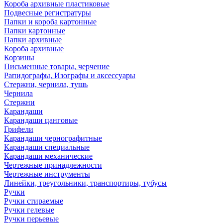
Короба архивные пластиковые
Подвесные регистратуры
Папки и короба картонные
Папки картонные
Папки архивные
Короба архивные
Корзины
Письменные товары, черчение
Рапидографы, Изографы и аксессуары
Стержни, чернила, тушь
Чернила
Стержни
Карандаши
Карандаши цанговые
Грифели
Карандаши чернографитные
Карандаши специальные
Карандаши механические
Чертежные принадлежности
Чертежные инструменты
Линейки, треугольники, транспортиры, тубусы
Ручки
Ручки стираемые
Ручки гелевые
Ручки перьевые