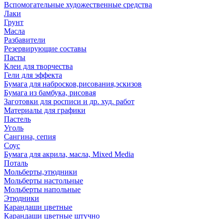
Вспомогательные художественные средства
Лаки
Грунт
Масла
Разбавители
Резервирующие составы
Пасты
Клеи для творчества
Гели для эффекта
Бумага для набросков,рисования,эскизов
Бумага из бамбука, рисовая
Заготовки для росписи и др. худ. работ
Материалы для графики
Пастель
Уголь
Сангина, сепия
Соус
Бумага для акрила, масла, Mixed Media
Поталь
Мольберты,этюдники
Мольберты настольные
Мольберты напольные
Этюдники
Карандаши цветные
Карандаши цветные штучно