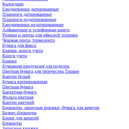
Календари
Ежедневники датированные
Планинги датированные
Планинги недатированные
Ежедневники недатированные
Алфавитные и телефонные книги
Ролики и ленты для офисной техники
Чековая лента, термолента
Бумага для факса
Бланки, книги учета
Книги учета
Бланки
Бумажная продукция для поделок
Цветная бумага для творчества Тишью
Картон белый
Бумага крепированная
Цветная бумага
Бархатная бумага
Фольга цветная
Картон цветной
Блокноты, записные книжки, бумага для заметок
Бизнес-блокноты
Блоки для записей
Блокноты
Записные книжки