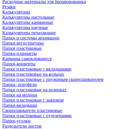
Расходные материалы для брошюровщика
Резаки
Калькуляторы
Калькуляторы настольные
Калькуляторы карманные
Калькуляторы научные
Калькуляторы печатающие
Папки и системы архивации
Папки-регистраторы
Папки пластиковые
Папки-планшеты
Карманы самоклеящиеся
Папки-конверты
Папки пластиковые с вкладышами
Папки пластиковые на кольцах
Папки пластиковые с пружиным скоросшивателем
Папки- портфели
Папки пластиковые на резинках
Папки на молнии
Папки пластиковые с зажимом
Папки-вкладыши
Скоросшиватели пластиковые
Папки пластиковые с отделениями
Папки-уголки
Разделители листов