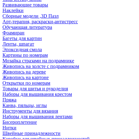
Развивающие товары
Наклейки
Сборные модели ,3D Пазл
Арт-терапия, раскраски-антистресс
Обучающая литература
Фоамиран
Багеты для картин
Ленты, шпагат
Эпоксидная смола
Картины по номерам
Мозайка стразами на подрамнике
Живопись на холсте с подрамником
Живопись на дереве
Живопись на картоне
Открытки по номерам
Товары для шитья и рукоделия
Наборы для вышивания крестом
Пряжа
Канва, пяльцы, иглы
Инструменты для вязания
Наборы для вышивания лентами
Бисероплетение
Нитки
Швейные принадлежности
Коробки для швейных принадлежностей