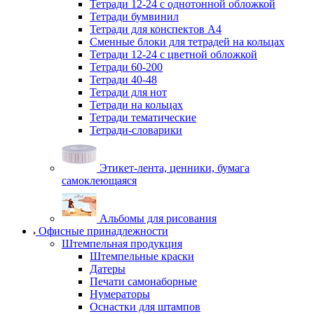
Тетради 12-24 с однотонной обложкой
Тетради бумвинил
Тетради для конспектов А4
Сменные блоки для тетрадей на кольцах
Тетради 12-24 с цветной обложкой
Тетради 60-200
Тетради 40-48
Тетради для нот
Тетради на кольцах
Тетради тематические
Тетради-словарики
Этикет-лента, ценники, бумага
самоклеющаяся
Альбомы для рисования
Офисные принадлежности
Штемпельная продукция
Штемпельные краски
Датеры
Печати самонаборные
Нумераторы
Оснастки для штампов