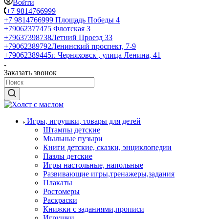
Войти
+7 9814766999
+7 9814766999
Площадь Победы 4
+79062377475
Флотская 3
+79637398738
Летний Проезд 33
+79062389792
Ленинский проспект, 7-9
+79062389445
г. Черняховск , улица Ленина, 41
Заказать звонок
Игры, игрушки, товары для детей
Штампы детские
Мыльные пузыри
Книги детские, сказки, энциклопедии
Пазлы детские
Игры настольные, напольные
Развивающие игры,тренажеры,задания
Плакаты
Ростомеры
Раскраски
Книжки с заданиями,прописи
Игрушки