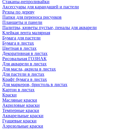
Стаканы-непроливайки
Аксессуары для карандашей и пастели
Резцы по дереву
Папки для переноса рисунков
Планшеты и панели
Палитры, кюветы пустые, пеналы для акварели
Клейкая лента малярная
Бумага для пастели
Бумага в листах
Цветная в листах
Декоративная в листах
Рисовальная ГОЗНАК
Для акварели в листах
Для масла, акрила в листах
Для пастели в листах
Крафт бумага в листах
Для маркеров, бристоль в листах
Картон в листах
Краски
Масляные краски
Акриловые краски
Темперные краски
Акварельные краски
Гуашевые краски
Аэрозольные краски