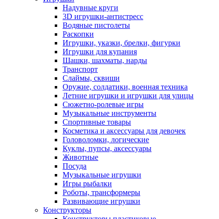
Надувные круги
3D игрушки-антистресс
Водяные пистолеты
Раскопки
Игрушки, указки, брелки, фигурки
Игрушки для купания
Шашки, шахматы, нарды
Транспорт
Слаймы, сквиши
Оружие, солдатики, военная техника
Летние игрушки и игрушки для улицы
Сюжетно-ролевые игры
Музыкальные инструменты
Спортивные товары
Косметика и аксессуары для девочек
Головоломки, логические
Куклы, пупсы, аксессуары
Животные
Посуда
Музыкальные игрушки
Игры рыбалки
Роботы, трансформеры
Развивающие игрушки
Конструкторы
Конструкторы пластиковые