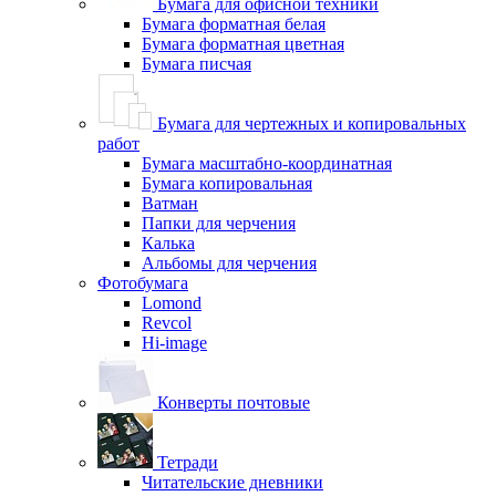
Бумага для офисной техники
Бумага форматная белая
Бумага форматная цветная
Бумага писчая
Бумага для чертежных и копировальных
работ
Бумага масштабно-координатная
Бумага копировальная
Ватман
Папки для черчения
Калька
Альбомы для черчения
Фотобумага
Lomond
Revcol
Hi-image
Конверты почтовые
Тетради
Читательские дневники