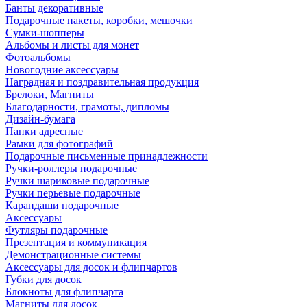
Банты декоративные
Подарочные пакеты, коробки, мешочки
Сумки-шопперы
Альбомы и листы для монет
Фотоальбомы
Новогодние аксессуары
Наградная и поздравительная продукция
Брелоки, Магниты
Благодарности, грамоты, дипломы
Дизайн-бумага
Папки адресные
Рамки для фотографий
Подарочные письменные принадлежности
Ручки-роллеры подарочные
Ручки шариковые подарочные
Ручки перьевые подарочные
Карандаши подарочные
Аксессуары
Футляры подарочные
Презентация и коммуникация
Демонстрационные системы
Аксессуары для досок и флипчартов
Губки для досок
Блокноты для флипчарта
Магниты для досок