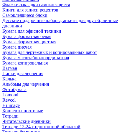
Флажки-закладки самоклеящиеся
Книги для записи рецептов
Самоклеящиеся блоки
Детские подарочные наборы, анкеты для друзей, личные
дневники
Бумага для офисной техники
Бумага форматная белая
Бумага форматная цветная
Бумага писчая
Бумага для чертежных и копировальных работ
Бумага масштабно-координатная
Бумага копировальная
Ватман
Папки для черчения
Калька
Альбомы для черчения
Фотобумага
Lomond
Revcol
Hi-image
Конверты почтовые
Тетради
Читательские дневники
Тетради 12-24 с однотонной обложкой
Тетради бумвинил