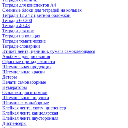
Тетради для конспектов А4
Сменные блоки для тетрадей на кольцах
Тетради 12-24 с цветной обложкой
Тетради 60-200
Тетради 40-48
Тетради для нот
Тетради на кольцах
Тетради тематические
Тетради-словарики
Этикет-лента, ценники, бумага самоклеющаяся
Альбомы для рисования
Офисные принадлежности
Штемпельная продукция
Штемпельные краски
Датеры
Печати самонаборные
Нумераторы
Оснастки для штампов
Штемпельные подушки
Штампы самонаборные
Клейкая лента, скотч, диспенсер
Клейкая лента канцелярская
Клейкая лента двусторонняя
Диспенсеры