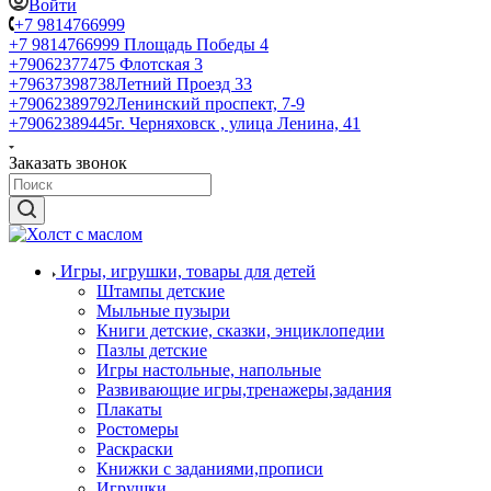
Войти
+7 9814766999
+7 9814766999
Площадь Победы 4
+79062377475
Флотская 3
+79637398738
Летний Проезд 33
+79062389792
Ленинский проспект, 7-9
+79062389445
г. Черняховск , улица Ленина, 41
Заказать звонок
Игры, игрушки, товары для детей
Штампы детские
Мыльные пузыри
Книги детские, сказки, энциклопедии
Пазлы детские
Игры настольные, напольные
Развивающие игры,тренажеры,задания
Плакаты
Ростомеры
Раскраски
Книжки с заданиями,прописи
Игрушки