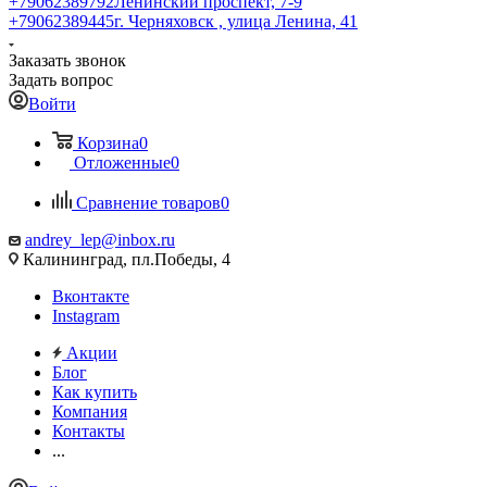
+79062389792
Ленинский проспект, 7-9
+79062389445
г. Черняховск , улица Ленина, 41
Заказать звонок
Задать вопрос
Войти
Корзина
0
Отложенные
0
Сравнение товаров
0
andrey_lep@inbox.ru
Калининград, пл.Победы, 4
Вконтакте
Instagram
Акции
Блог
Как купить
Компания
Контакты
...