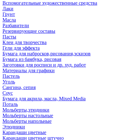
Вспомогательные художественные средства
Лаки
Грунт
Масла
Разбавители
Резервирующие составы
Пасты
Клеи для творчества
Гели для эффекта
Бумага для набросков,рисования,эскизов
Бумага из бамбука, рисовая
Заготовки для росписи и др. худ. работ
Материалы для графики
Пастель
Уголь
Сангина, сепия
Соус
Бумага для акрила, масла, Mixed Media
Поталь
Мольберты,этюдники
Мольберты настольные
Мольберты напольные
Этюдники
Карандаши цветные
Карандаши цветные штучно