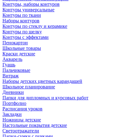
Контуры, наборы контуров
Контуры универсальные
Контуры по ткани
Наборы контуров
Контуры по стеклу и керамике
Контуры по шелку
Контуры с эффектами
Пенокартон
Школьные товары
Краски детские
Акварель
Гуашь
Пальчиковые
Витраж
Наборы детских цветных карандашей
Школьное планирование
Дневники
Папки для дипломных и курсовых работ
Портфолио
Расписания уроков
Закладки
Ножницы детские
Настольные покрытия детские
Светоотражатели
Папки-сумки с ручками