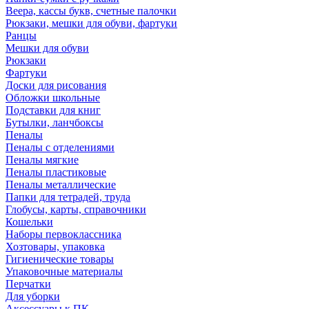
Веера, кассы букв, счетные палочки
Рюкзаки, мешки для обуви, фартуки
Ранцы
Мешки для обуви
Рюкзаки
Фартуки
Доски для рисования
Обложки школьные
Подставки для книг
Бутылки, ланчбоксы
Пеналы
Пеналы с отделениями
Пеналы мягкие
Пеналы пластиковые
Пеналы металлические
Папки для тетрадей, труда
Глобусы, карты, справочники
Кошельки
Наборы первоклассника
Хозтовары, упаковка
Гигиенические товары
Упаковочные материалы
Перчатки
Для уборки
Аксессуары к ПК