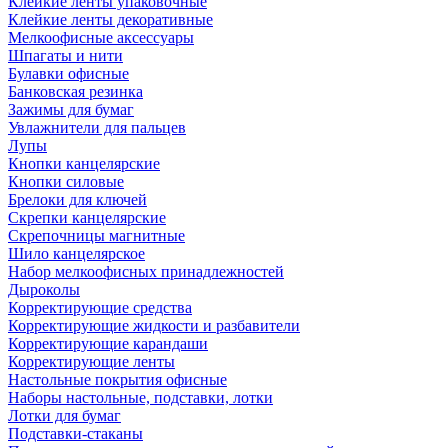
Клейкие ленты упаковочные
Клейкие ленты декоративные
Мелкоофисные аксессуары
Шпагаты и нити
Булавки офисные
Банковская резинка
Зажимы для бумаг
Увлажнители для пальцев
Лупы
Кнопки канцелярские
Кнопки силовые
Брелоки для ключей
Скрепки канцелярские
Скрепочницы магнитные
Шило канцелярское
Набор мелкоофисных принадлежностей
Дыроколы
Корректирующие средства
Корректирующие жидкости и разбавители
Корректирующие карандаши
Корректирующие ленты
Настольные покрытия офисные
Наборы настольные, подставки, лотки
Лотки для бумаг
Подставки-стаканы