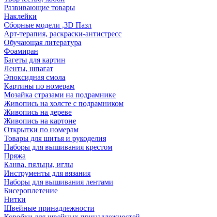
Развивающие товары
Наклейки
Сборные модели ,3D Пазл
Арт-терапия, раскраски-антистресс
Обучающая литература
Фоамиран
Багеты для картин
Ленты, шпагат
Эпоксидная смола
Картины по номерам
Мозайка стразами на подрамнике
Живопись на холсте с подрамником
Живопись на дереве
Живопись на картоне
Открытки по номерам
Товары для шитья и рукоделия
Наборы для вышивания крестом
Пряжа
Канва, пяльцы, иглы
Инструменты для вязания
Наборы для вышивания лентами
Бисероплетение
Нитки
Швейные принадлежности
Коробки для швейных принадлежностей