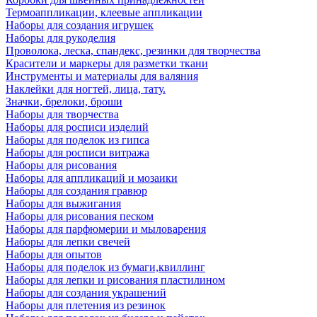
Термоаппликации, клеевые аппликации
Наборы для создания игрушек
Наборы для рукоделия
Проволока, леска, спандекс, резинки для творчества
Красители и маркеры для разметки ткани
Инструменты и материалы для валяния
Наклейки для ногтей, лица, тату.
Значки, брелоки, броши
Наборы для творчества
Наборы для росписи изделий
Наборы для поделок из гипса
Наборы для росписи витража
Наборы для рисования
Наборы для аппликаций и мозаики
Наборы для создания гравюр
Наборы для выжигания
Наборы для рисования песком
Наборы для парфюмерии и мыловарения
Наборы для лепки свечей
Наборы для опытов
Наборы для поделок из бумаги,квиллинг
Наборы для лепки и рисования пластилином
Наборы для создания украшений
Наборы для плетения из резинок