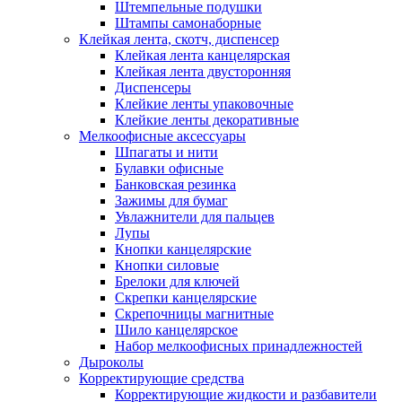
Штемпельные подушки
Штампы самонаборные
Клейкая лента, скотч, диспенсер
Клейкая лента канцелярская
Клейкая лента двусторонняя
Диспенсеры
Клейкие ленты упаковочные
Клейкие ленты декоративные
Мелкоофисные аксессуары
Шпагаты и нити
Булавки офисные
Банковская резинка
Зажимы для бумаг
Увлажнители для пальцев
Лупы
Кнопки канцелярские
Кнопки силовые
Брелоки для ключей
Скрепки канцелярские
Скрепочницы магнитные
Шило канцелярское
Набор мелкоофисных принадлежностей
Дыроколы
Корректирующие средства
Корректирующие жидкости и разбавители