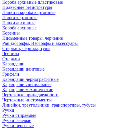
Короба архивные пластиковые
Подвесные регистратуры
Папки и короба картонные
Папки картонные
Папки архивные
Короба архивные
Корзины
Письменные товары, черчение
Рапидографы, Изографы и аксессуары
Стержни, чернила, тушь
Чернила
Стержни
Карандаши
Карандаши цанговые
Грифели
Карандаши чернографитные
Карандаши специальные
Карандаши механические
Чертежные принадлежности
Чертежные инструменты
Линейки, треугольники, транспортиры, тубусы
Ручки
Ручки стираемые
Ручки гелевые
Ручки перьевые