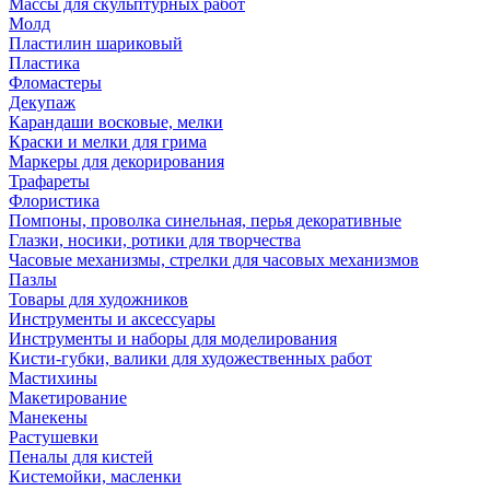
Массы для скульптурных работ
Молд
Пластилин шариковый
Пластика
Фломастеры
Декупаж
Карандаши восковые, мелки
Краски и мелки для грима
Маркеры для декорирования
Трафареты
Флористика
Помпоны, проволка синельная, перья декоративные
Глазки, носики, ротики для творчества
Часовые механизмы, стрелки для часовых механизмов
Пазлы
Товары для художников
Инструменты и аксессуары
Инструменты и наборы для моделирования
Кисти-губки, валики для художественных работ
Мастихины
Макетирование
Манекены
Растушевки
Пеналы для кистей
Кистемойки, масленки