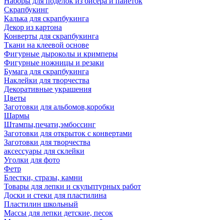
Наборы для поделок из бисера и пайеток
Скрапбукинг
Калька для скрапбукинга
Декор из картона
Конверты для скрапбукинга
Ткани на клеевой основе
Фигурные дыроколы и кримперы
Фигурные ножницы и резаки
Бумага для скрапбукинга
Наклейки для творчества
Декоративные украшения
Цветы
Заготовки для альбомов,коробки
Шармы
Штампы,печати,эмбоссинг
Заготовки для открыток с конвертами
Заготовки для творчества
аксессуары для склейки
Уголки для фото
Фетр
Блестки, стразы, камни
Товары для лепки и скульптурных работ
Доски и стеки для пластилина
Пластилин школьный
Массы для лепки детские, песок