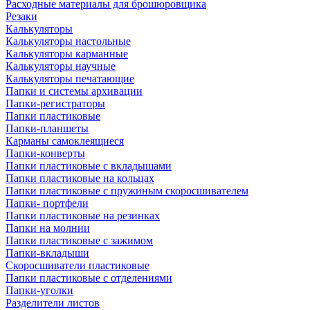
Расходные материалы для брошюровщика
Резаки
Калькуляторы
Калькуляторы настольные
Калькуляторы карманные
Калькуляторы научные
Калькуляторы печатающие
Папки и системы архивации
Папки-регистраторы
Папки пластиковые
Папки-планшеты
Карманы самоклеящиеся
Папки-конверты
Папки пластиковые с вкладышами
Папки пластиковые на кольцах
Папки пластиковые с пружиным скоросшивателем
Папки- портфели
Папки пластиковые на резинках
Папки на молнии
Папки пластиковые с зажимом
Папки-вкладыши
Скоросшиватели пластиковые
Папки пластиковые с отделениями
Папки-уголки
Разделители листов