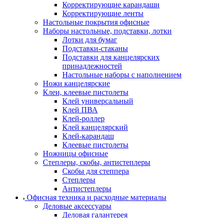
Корректирующие карандаши
Корректирующие ленты
Настольные покрытия офисные
Наборы настольные, подставки, лотки
Лотки для бумаг
Подставки-стаканы
Подставки для канцелярских
принадлежностей
Настольные наборы с наполнением
Ножи канцелярские
Клеи, клеевые пистолеты
Клей универсальный
Клей ПВА
Клей-роллер
Клей канцелярский
Клей-карандаш
Клеевые пистолеты
Ножницы офисные
Степлеры, скобы, антистеплеры
Скобы для степпера
Степлеры
Антистеплеры
Офисная техника и расходные материалы
Деловые аксессуары
Деловая галантерея