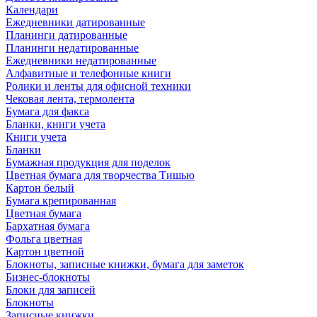
Календари
Ежедневники датированные
Планинги датированные
Планинги недатированные
Ежедневники недатированные
Алфавитные и телефонные книги
Ролики и ленты для офисной техники
Чековая лента, термолента
Бумага для факса
Бланки, книги учета
Книги учета
Бланки
Бумажная продукция для поделок
Цветная бумага для творчества Тишью
Картон белый
Бумага крепированная
Цветная бумага
Бархатная бумага
Фольга цветная
Картон цветной
Блокноты, записные книжки, бумага для заметок
Бизнес-блокноты
Блоки для записей
Блокноты
Записные книжки