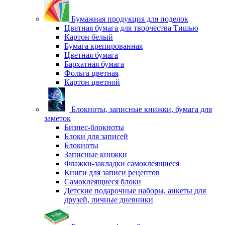
Бумажная продукция для поделок
Цветная бумага для творчества Тишью
Картон белый
Бумага крепированная
Цветная бумага
Бархатная бумага
Фольга цветная
Картон цветной
Блокноты, записные книжки, бумага для
заметок
Бизнес-блокноты
Блоки для записей
Блокноты
Записные книжки
Флажки-закладки самоклеящиеся
Книги для записи рецептов
Самоклеящиеся блоки
Детские подарочные наборы, анкеты для
друзей, личные дневники