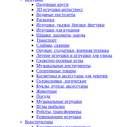
Надувные круги
3D игрушки-антистресс
Водяные пистолеты
Раскопки
Игрушки, указки, брелки, фигурки
Игрушки для купания
Шашки, шахматы, нарды
Транспорт
Слаймы, сквиши
Оружие, солдатики, военная техника
Летние игрушки и игрушки для улицы
Сюжетно-ролевые игры
Музыкальные инструменты
Спортивные товары
Косметика и аксессуары для девочек
Головоломки, логические
Куклы, пупсы, аксессуары
Животные
Посуда
Музыкальные игрушки
Игры рыбалки
Роботы, трансформеры
Развивающие игрушки
Конструкторы
Конструкторы пластиковые