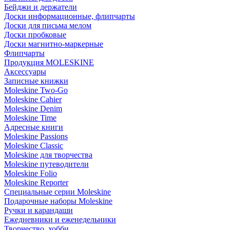
Бейджи и держатели
Доски информационные, флипчарты
Доски для письма мелом
Доски пробковые
Доски магнитно-маркерные
Флипчарты
Продукция MOLESKINE
Аксессуары
Записные книжки
Moleskine Two-Go
Moleskine Cahier
Moleskine Denim
Moleskine Time
Адресные книги
Moleskine Passions
Moleskine Classic
Moleskine для творчества
Moleskine путеводители
Moleskine Folio
Moleskine Reporter
Специальные серии Moleskine
Подарочные наборы Moleskine
Ручки и карандаши
Ежедневники и еженедельники
Творчество, хобби