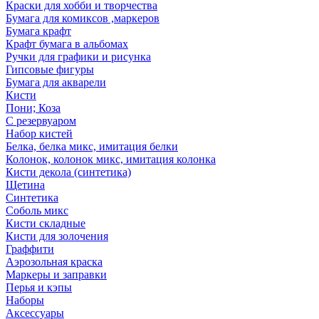
Краски для хобби и творчества
Бумага для комиксов ,маркеров
Бумага крафт
Крафт бумага в альбомах
Ручки для графики и рисунка
Гипсовые фигуры
Бумага для акварели
Кисти
Пони; Коза
С резервуаром
Набор кистей
Белка, белка микс, имитация белки
Колонок, колонок микс, имитация колонка
Кисти декола (синтетика)
Щетина
Синтетика
Соболь микс
Кисти складные
Кисти для золочения
Граффити
Аэрозольная краска
Маркеры и заправки
Перья и кэпы
Наборы
Аксессуары