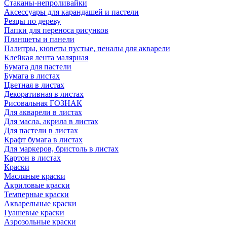
Стаканы-непроливайки
Аксессуары для карандашей и пастели
Резцы по дереву
Папки для переноса рисунков
Планшеты и панели
Палитры, кюветы пустые, пеналы для акварели
Клейкая лента малярная
Бумага для пастели
Бумага в листах
Цветная в листах
Декоративная в листах
Рисовальная ГОЗНАК
Для акварели в листах
Для масла, акрила в листах
Для пастели в листах
Крафт бумага в листах
Для маркеров, бристоль в листах
Картон в листах
Краски
Масляные краски
Акриловые краски
Темперные краски
Акварельные краски
Гуашевые краски
Аэрозольные краски