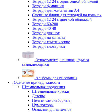
Тетради 12-24 с однотонной обложкой
Тетради бумвинил
Тетради для конспектов А4
Сменные блоки для тетрадей на кольцах
Тетради 12-24 с цветной обложкой
Тетради 60-200
Тетради 40-48
Тетради для нот
Тетради на кольцах
Тетради тематические
Тетради-словарики
Этикет-лента, ценники, бумага
самоклеющаяся
Альбомы для рисования
Офисные принадлежности
Штемпельная продукция
Штемпельные краски
Датеры
Печати самонаборные
Нумераторы
Оснастки для штампов