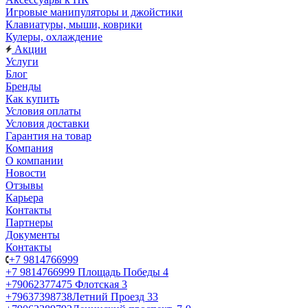
Игровые манипуляторы и джойстики
Клавиатуры, мыши, коврики
Кулеры, охлаждение
Акции
Услуги
Блог
Бренды
Как купить
Условия оплаты
Условия доставки
Гарантия на товар
Компания
О компании
Новости
Отзывы
Карьера
Контакты
Партнеры
Документы
Контакты
+7 9814766999
+7 9814766999
Площадь Победы 4
+79062377475
Флотская 3
+79637398738
Летний Проезд 33