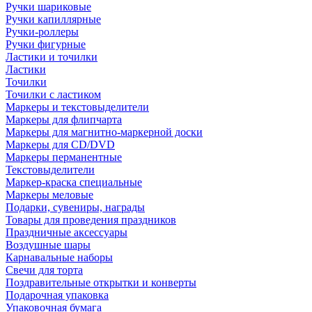
Ручки шариковые
Ручки капиллярные
Ручки-роллеры
Ручки фигурные
Ластики и точилки
Ластики
Точилки
Точилки с ластиком
Маркеры и текстовыделители
Маркеры для флипчарта
Маркеры для магнитно-маркерной доски
Маркеры для CD/DVD
Маркеры перманентные
Текстовыделители
Маркер-краска специальные
Маркеры меловые
Подарки, сувениры, награды
Товары для проведения праздников
Праздничные аксессуары
Воздушные шары
Карнавальные наборы
Свечи для торта
Поздравительные открытки и конверты
Подарочная упаковка
Упаковочная бумага