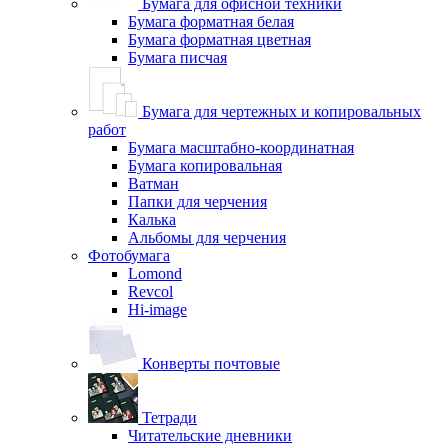
Бумага для офисной техники
Бумага форматная белая
Бумага форматная цветная
Бумага писчая
Бумага для чертежных и копировальных
работ
Бумага масштабно-координатная
Бумага копировальная
Ватман
Папки для черчения
Калька
Альбомы для черчения
Фотобумага
Lomond
Revcol
Hi-image
Конверты почтовые
Тетради
Читательские дневники