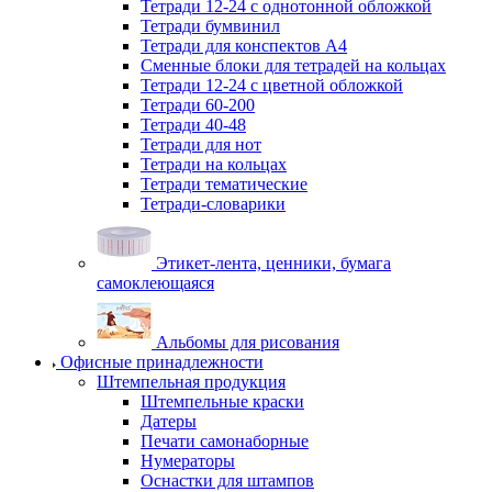
Тетради 12-24 с однотонной обложкой
Тетради бумвинил
Тетради для конспектов А4
Сменные блоки для тетрадей на кольцах
Тетради 12-24 с цветной обложкой
Тетради 60-200
Тетради 40-48
Тетради для нот
Тетради на кольцах
Тетради тематические
Тетради-словарики
Этикет-лента, ценники, бумага
самоклеющаяся
Альбомы для рисования
Офисные принадлежности
Штемпельная продукция
Штемпельные краски
Датеры
Печати самонаборные
Нумераторы
Оснастки для штампов