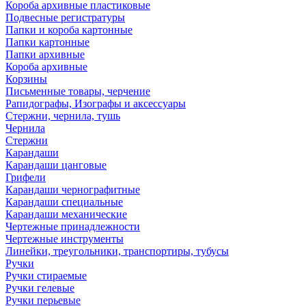
Короба архивные пластиковые
Подвесные регистратуры
Папки и короба картонные
Папки картонные
Папки архивные
Короба архивные
Корзины
Письменные товары, черчение
Рапидографы, Изографы и аксессуары
Стержни, чернила, тушь
Чернила
Стержни
Карандаши
Карандаши цанговые
Грифели
Карандаши чернографитные
Карандаши специальные
Карандаши механические
Чертежные принадлежности
Чертежные инструменты
Линейки, треугольники, транспортиры, тубусы
Ручки
Ручки стираемые
Ручки гелевые
Ручки перьевые