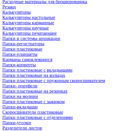
Расходные материалы для брошюровщика
Резаки
Калькуляторы
Калькуляторы настольные
Калькуляторы карманные
Калькуляторы научные
Калькуляторы печатающие
Папки и системы архивации
Папки-регистраторы
Папки пластиковые
Папки-планшеты
Карманы самоклеящиеся
Папки-конверты
Папки пластиковые с вкладышами
Папки пластиковые на кольцах
Папки пластиковые с пружиным скоросшивателем
Папки- портфели
Папки пластиковые на резинках
Папки на молнии
Папки пластиковые с зажимом
Папки-вкладыши
Скоросшиватели пластиковые
Папки пластиковые с отделениями
Папки-уголки
Разделители листов