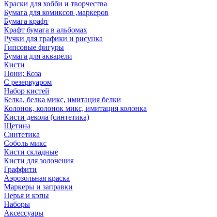
Краски для хобби и творчества
Бумага для комиксов ,маркеров
Бумага крафт
Крафт бумага в альбомах
Ручки для графики и рисунка
Гипсовые фигуры
Бумага для акварели
Кисти
Пони; Коза
С резервуаром
Набор кистей
Белка, белка микс, имитация белки
Колонок, колонок микс, имитация колонка
Кисти декола (синтетика)
Щетина
Синтетика
Соболь микс
Кисти складные
Кисти для золочения
Граффити
Аэрозольная краска
Маркеры и заправки
Перья и кэпы
Наборы
Аксессуары