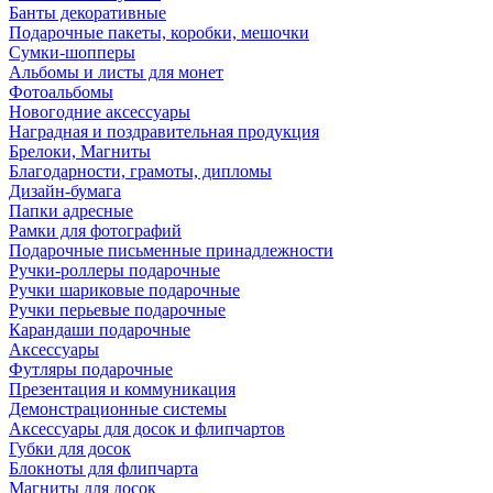
Банты декоративные
Подарочные пакеты, коробки, мешочки
Сумки-шопперы
Альбомы и листы для монет
Фотоальбомы
Новогодние аксессуары
Наградная и поздравительная продукция
Брелоки, Магниты
Благодарности, грамоты, дипломы
Дизайн-бумага
Папки адресные
Рамки для фотографий
Подарочные письменные принадлежности
Ручки-роллеры подарочные
Ручки шариковые подарочные
Ручки перьевые подарочные
Карандаши подарочные
Аксессуары
Футляры подарочные
Презентация и коммуникация
Демонстрационные системы
Аксессуары для досок и флипчартов
Губки для досок
Блокноты для флипчарта
Магниты для досок