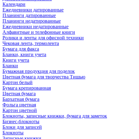
Календари
Ежедневники датированные
Планинги датированные
Планинги недатированные
Ежедневники недатированные
Алфавитные и телефонные книги
Ролики и ленты для офисной техники
Чековая лента, термолента
Бумага для факса
Бланки, книги учета
Книги учета
Бланки
Бумажная продукция для поделок
Цветная бумага для творчества Тишью
Картон белый
Бумага крепированная
Цветная бумага
Бархатная бумага
Фольга цветная
Картон цветной
Блокноты, записные книжки, бумага для заметок
Бизнес-блокноты
Блоки для записей
Блокноты
Записные книжки