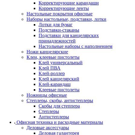
Корректирующие карандаши
Корректирующие ленты
Настольные покрытия офисные
Наборы настольные, подставки, лотки
Лотки для бумаг
Подставки-стаканы
Подставки для канцелярских
принадлежностей
Настольные наборы с наполнением
Ножи канцелярские
Клеи, клеевые пистолеты
Клей универсальный
Клей ПВА
Клей-роллер
Клей канцелярский
Клей-карандаш
Клеевые пистолеты
Ножницы офисные
Степлеры, скобы, антистеплеры
Скобы для степпера
Степлеры
Антистеплеры
Офисная техника и расходные материалы
Деловые аксессуары
Деловая галантерея