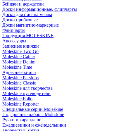
Бейджи и держатели
Доски информационные, флипчарты
Доски для письма мелом
Доски пробковые
Доски магнитно-маркерные
Флипчарты
Продукция MOLESKINE
Аксессуары
Записные книжки
Moleskine Two-Go
Moleskine Cahier
Moleskine Denim
Moleskine Time
Адресные книги
Moleskine Passions
Moleskine Classic
Moleskine для творчества
Moleskine путеводители
Moleskine Folio
Moleskine Reporter
Специальные серии Moleskine
Подарочные наборы Moleskine
Ручки и карандаши
Ежедневники и еженедельники
Творчество, хобби