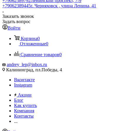
+79062389792
Ленинский проспект, 7-9
+79062389445
г. Черняховск , улица Ленина, 41
Заказать звонок
Задать вопрос
Войти
Корзина
0
Отложенные
0
Сравнение товаров
0
andrey_lep@inbox.ru
Калининград, пл.Победы, 4
Вконтакте
Instagram
Акции
Блог
Как купить
Компания
Контакты
...