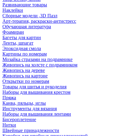
Развивающие товары
Наклейки
Сборные модели ,3D Пазл
Арт-терапия, раскраски-антистресс
Обучающая литература
Фоамиран
Багеты для картин
Ленты, шпагат
Эпоксидная смола
Картины по номерам
Мозайка стразами на подрамнике
Живопись на холсте с подрамником
Живопись на дереве
Живопись на картоне
Открытки по номерам
Товары для шитья и рукоделия
Наборы для вышивания крестом
Пряжа
Канва, пяльцы, иглы
Инструменты для вязания
Наборы для вышивания лентами
Бисероплетение
Нитки
Швейные принадлежности
Коробки для швейных принадлежностей