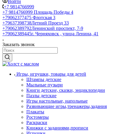
Войти
+7 9814766999
+7 9814766999
Площадь Победы 4
+79062377475
Флотская 3
+79637398738
Летний Проезд 33
+79062389792
Ленинский проспект, 7-9
+79062389445
г. Черняховск , улица Ленина, 41
Заказать звонок
Игры, игрушки, товары для детей
Штампы детские
Мыльные пузыри
Книги детские, сказки, энциклопедии
Пазлы детские
Игры настольные, напольные
Развивающие игры,тренажеры,задания
Плакаты
Ростомеры
Раскраски
Книжки с заданиями,прописи
Игрушки