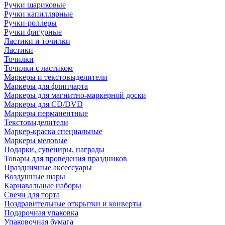
Ручки шариковые
Ручки капиллярные
Ручки-роллеры
Ручки фигурные
Ластики и точилки
Ластики
Точилки
Точилки с ластиком
Маркеры и текстовыделители
Маркеры для флипчарта
Маркеры для магнитно-маркерной доски
Маркеры для CD/DVD
Маркеры перманентные
Текстовыделители
Маркер-краска специальные
Маркеры меловые
Подарки, сувениры, награды
Товары для проведения праздников
Праздничные аксессуары
Воздушные шары
Карнавальные наборы
Свечи для торта
Поздравительные открытки и конверты
Подарочная упаковка
Упаковочная бумага