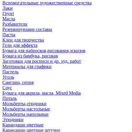
Вспомогательные художественные средства
Лаки
Грунт
Масла
Разбавители
Резервирующие составы
Пасты
Клеи для творчества
Гели для эффекта
Бумага для набросков,рисования,эскизов
Бумага из бамбука, рисовая
Заготовки для росписи и др. худ. работ
Материалы для графики
Пастель
Уголь
Сангина, сепия
Соус
Бумага для акрила, масла, Mixed Media
Поталь
Мольберты,этюдники
Мольберты настольные
Мольберты напольные
Этюдники
Карандаши цветные
Карандаши цветные штучно