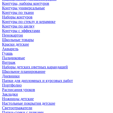
Контуры, наборы контуров
Контуры универсальные
Контуры по ткани
Наборы контуров
Контуры по стеклу и керамике
Контуры по шелку
Контуры с эффектами
Пенокартон
Школьные товары
Краски детские
Акварель
Гуашь
Пальчиковые
Витраж
Наборы детских цветных карандашей
Школьное планирование
Дневники
Папки для дипломных и курсовых работ
Портфолио
Расписания уроков
Закладки
Ножницы детские
Настольные покрытия детские
Светоотражатели
Папки-сумки с ручками