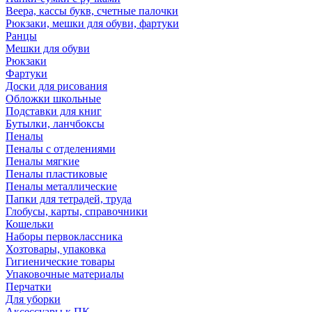
Веера, кассы букв, счетные палочки
Рюкзаки, мешки для обуви, фартуки
Ранцы
Мешки для обуви
Рюкзаки
Фартуки
Доски для рисования
Обложки школьные
Подставки для книг
Бутылки, ланчбоксы
Пеналы
Пеналы с отделениями
Пеналы мягкие
Пеналы пластиковые
Пеналы металлические
Папки для тетрадей, труда
Глобусы, карты, справочники
Кошельки
Наборы первоклассника
Хозтовары, упаковка
Гигиенические товары
Упаковочные материалы
Перчатки
Для уборки
Аксессуары к ПК