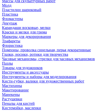
Массы для скульптурных работ
Молд
Пластилин шариковый
Пластика
Фломастеры
Декупаж
Карандаши восковые, мелки
Краски и мелки для грима
Маркеры для декорирования
Трафареты
Флористика
Помпоны, проволка синельная, перья декоративные
Глазки, носики, ротики для творчества
Часовые механизмы, стрелки для часовых механизмов
Пазлы
Товары для художников
Инструменты и аксессуары
Инструменты и наборы для моделирования
Кисти-губки, валики для художественных работ
Мастихины
Макетирование
Манекены
Растушевки
Пеналы для кистей
Кистемойки, масленки