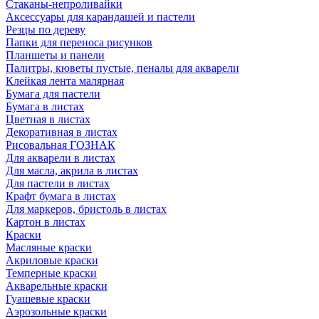
Стаканы-непроливайки
Аксессуары для карандашей и пастели
Резцы по дереву
Папки для переноса рисунков
Планшеты и панели
Палитры, кюветы пустые, пеналы для акварели
Клейкая лента малярная
Бумага для пастели
Бумага в листах
Цветная в листах
Декоративная в листах
Рисовальная ГОЗНАК
Для акварели в листах
Для масла, акрила в листах
Для пастели в листах
Крафт бумага в листах
Для маркеров, бристоль в листах
Картон в листах
Краски
Масляные краски
Акриловые краски
Темперные краски
Акварельные краски
Гуашевые краски
Аэрозольные краски