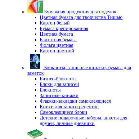
Бумажная продукция для поделок
Цветная бумага для творчества Тишью
Картон белый
Бумага крепированная
Цветная бумага
Бархатная бумага
Фольга цветная
Картон цветной
Блокноты, записные книжки, бумага для
заметок
Бизнес-блокноты
Блоки для записей
Блокноты
Записные книжки
Флажки-закладки самоклеящиеся
Книги для записи рецептов
Самоклеящиеся блоки
Детские подарочные наборы, анкеты для
друзей, личные дневники