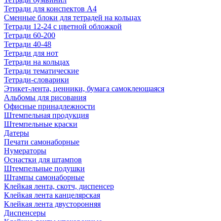
Тетради для конспектов А4
Сменные блоки для тетрадей на кольцах
Тетради 12-24 с цветной обложкой
Тетради 60-200
Тетради 40-48
Тетради для нот
Тетради на кольцах
Тетради тематические
Тетради-словарики
Этикет-лента, ценники, бумага самоклеющаяся
Альбомы для рисования
Офисные принадлежности
Штемпельная продукция
Штемпельные краски
Датеры
Печати самонаборные
Нумераторы
Оснастки для штампов
Штемпельные подушки
Штампы самонаборные
Клейкая лента, скотч, диспенсер
Клейкая лента канцелярская
Клейкая лента двусторонняя
Диспенсеры