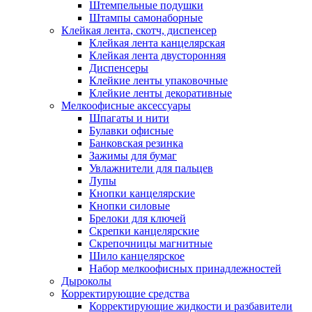
Штемпельные подушки
Штампы самонаборные
Клейкая лента, скотч, диспенсер
Клейкая лента канцелярская
Клейкая лента двусторонняя
Диспенсеры
Клейкие ленты упаковочные
Клейкие ленты декоративные
Мелкоофисные аксессуары
Шпагаты и нити
Булавки офисные
Банковская резинка
Зажимы для бумаг
Увлажнители для пальцев
Лупы
Кнопки канцелярские
Кнопки силовые
Брелоки для ключей
Скрепки канцелярские
Скрепочницы магнитные
Шило канцелярское
Набор мелкоофисных принадлежностей
Дыроколы
Корректирующие средства
Корректирующие жидкости и разбавители