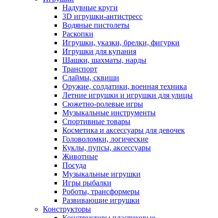
Надувные круги
3D игрушки-антистресс
Водяные пистолеты
Раскопки
Игрушки, указки, брелки, фигурки
Игрушки для купания
Шашки, шахматы, нарды
Транспорт
Слаймы, сквиши
Оружие, солдатики, военная техника
Летние игрушки и игрушки для улицы
Сюжетно-ролевые игры
Музыкальные инструменты
Спортивные товары
Косметика и аксессуары для девочек
Головоломки, логические
Куклы, пупсы, аксессуары
Животные
Посуда
Музыкальные игрушки
Игры рыбалки
Роботы, трансформеры
Развивающие игрушки
Конструкторы
Конструкторы пластиковые