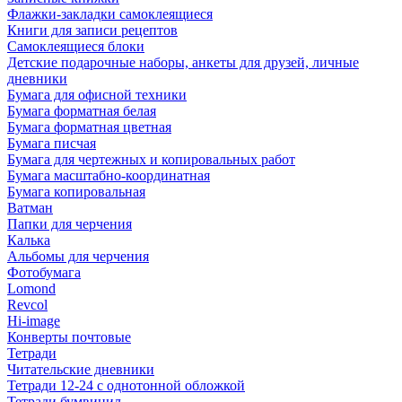
Флажки-закладки самоклеящиеся
Книги для записи рецептов
Самоклеящиеся блоки
Детские подарочные наборы, анкеты для друзей, личные
дневники
Бумага для офисной техники
Бумага форматная белая
Бумага форматная цветная
Бумага писчая
Бумага для чертежных и копировальных работ
Бумага масштабно-координатная
Бумага копировальная
Ватман
Папки для черчения
Калька
Альбомы для черчения
Фотобумага
Lomond
Revcol
Hi-image
Конверты почтовые
Тетради
Читательские дневники
Тетради 12-24 с однотонной обложкой
Тетради бумвинил