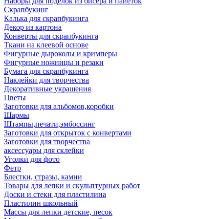
Наборы для поделок из бисера и пайеток
Скрапбукинг
Калька для скрапбукинга
Декор из картона
Конверты для скрапбукинга
Ткани на клеевой основе
Фигурные дыроколы и кримперы
Фигурные ножницы и резаки
Бумага для скрапбукинга
Наклейки для творчества
Декоративные украшения
Цветы
Заготовки для альбомов,коробки
Шармы
Штампы,печати,эмбоссинг
Заготовки для открыток с конвертами
Заготовки для творчества
аксессуары для склейки
Уголки для фото
Фетр
Блестки, стразы, камни
Товары для лепки и скульптурных работ
Доски и стеки для пластилина
Пластилин школьный
Массы для лепки детские, песок