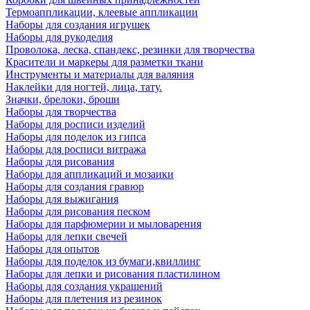
Термоаппликации, клеевые аппликации
Наборы для создания игрушек
Наборы для рукоделия
Проволока, леска, спандекс, резинки для творчества
Красители и маркеры для разметки ткани
Инструменты и материалы для валяния
Наклейки для ногтей, лица, тату.
Значки, брелоки, броши
Наборы для творчества
Наборы для росписи изделий
Наборы для поделок из гипса
Наборы для росписи витража
Наборы для рисования
Наборы для аппликаций и мозаики
Наборы для создания гравюр
Наборы для выжигания
Наборы для рисования песком
Наборы для парфюмерии и мыловарения
Наборы для лепки свечей
Наборы для опытов
Наборы для поделок из бумаги,квиллинг
Наборы для лепки и рисования пластилином
Наборы для создания украшений
Наборы для плетения из резинок