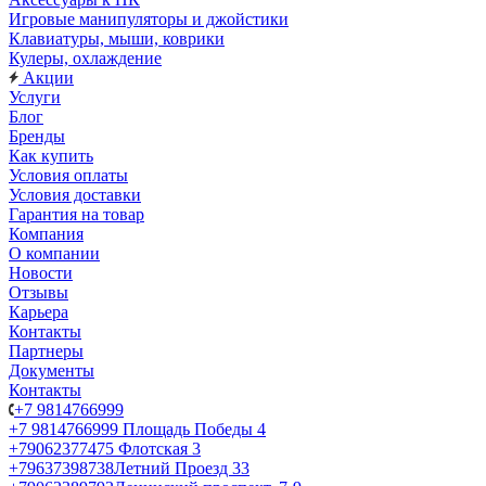
Игровые манипуляторы и джойстики
Клавиатуры, мыши, коврики
Кулеры, охлаждение
Акции
Услуги
Блог
Бренды
Как купить
Условия оплаты
Условия доставки
Гарантия на товар
Компания
О компании
Новости
Отзывы
Карьера
Контакты
Партнеры
Документы
Контакты
+7 9814766999
+7 9814766999
Площадь Победы 4
+79062377475
Флотская 3
+79637398738
Летний Проезд 33