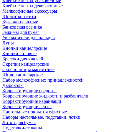
Клейкие ленты упаковочные
Клейкие ленты декоративные
Мелкоофисные аксессуары
Шпагаты и нити
Булавки офисные
Банковская резинка
Зажимы для бумаг
Увлажнители для пальцев
Лупы
Кнопки канцелярские
Кнопки силовые
Брелоки для ключей
Скрепки канцелярские
Скрепочницы магнитные
Шило канцелярское
Набор мелкоофисных принадлежностей
Дыроколы
Корректирующие средства
Корректирующие жидкости и разбавители
Корректирующие карандаши
Корректирующие ленты
Настольные покрытия офисные
Наборы настольные, подставки, лотки
Лотки для бумаг
Подставки-стаканы