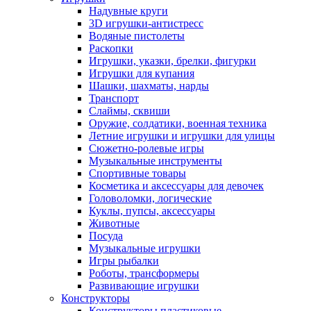
Надувные круги
3D игрушки-антистресс
Водяные пистолеты
Раскопки
Игрушки, указки, брелки, фигурки
Игрушки для купания
Шашки, шахматы, нарды
Транспорт
Слаймы, сквиши
Оружие, солдатики, военная техника
Летние игрушки и игрушки для улицы
Сюжетно-ролевые игры
Музыкальные инструменты
Спортивные товары
Косметика и аксессуары для девочек
Головоломки, логические
Куклы, пупсы, аксессуары
Животные
Посуда
Музыкальные игрушки
Игры рыбалки
Роботы, трансформеры
Развивающие игрушки
Конструкторы
Конструкторы пластиковые