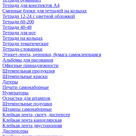
Тетради для конспектов А4
Сменные блоки для тетрадей на кольцах
Тетради 12-24 с цветной обложкой
Тетради 60-200
Тетради 40-48
Тетради для нот
Тетради на кольцах
Тетради тематические
Тетради-словарики
Этикет-лента, ценники, бумага самоклеющаяся
Альбомы для рисования
Офисные принадлежности
Штемпельная продукция
Штемпельные краски
Датеры
Печати самонаборные
Нумераторы
Оснастки для штампов
Штемпельные подушки
Штампы самонаборные
Клейкая лента, скотч, диспенсер
Клейкая лента канцелярская
Клейкая лента двусторонняя
Диспенсеры