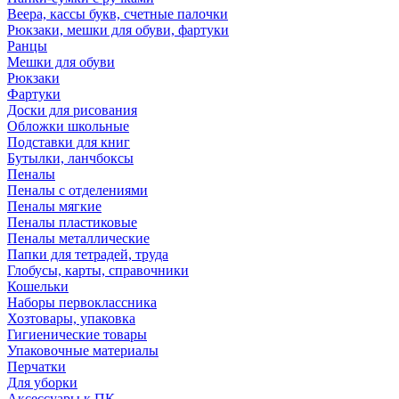
Веера, кассы букв, счетные палочки
Рюкзаки, мешки для обуви, фартуки
Ранцы
Мешки для обуви
Рюкзаки
Фартуки
Доски для рисования
Обложки школьные
Подставки для книг
Бутылки, ланчбоксы
Пеналы
Пеналы с отделениями
Пеналы мягкие
Пеналы пластиковые
Пеналы металлические
Папки для тетрадей, труда
Глобусы, карты, справочники
Кошельки
Наборы первоклассника
Хозтовары, упаковка
Гигиенические товары
Упаковочные материалы
Перчатки
Для уборки
Аксессуары к ПК