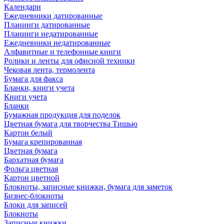
Календари
Ежедневники датированные
Планинги датированные
Планинги недатированные
Ежедневники недатированные
Алфавитные и телефонные книги
Ролики и ленты для офисной техники
Чековая лента, термолента
Бумага для факса
Бланки, книги учета
Книги учета
Бланки
Бумажная продукция для поделок
Цветная бумага для творчества Тишью
Картон белый
Бумага крепированная
Цветная бумага
Бархатная бумага
Фольга цветная
Картон цветной
Блокноты, записные книжки, бумага для заметок
Бизнес-блокноты
Блоки для записей
Блокноты
Записные книжки