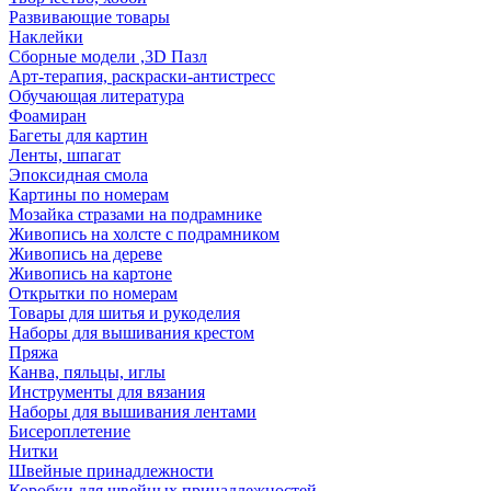
Развивающие товары
Наклейки
Сборные модели ,3D Пазл
Арт-терапия, раскраски-антистресс
Обучающая литература
Фоамиран
Багеты для картин
Ленты, шпагат
Эпоксидная смола
Картины по номерам
Мозайка стразами на подрамнике
Живопись на холсте с подрамником
Живопись на дереве
Живопись на картоне
Открытки по номерам
Товары для шитья и рукоделия
Наборы для вышивания крестом
Пряжа
Канва, пяльцы, иглы
Инструменты для вязания
Наборы для вышивания лентами
Бисероплетение
Нитки
Швейные принадлежности
Коробки для швейных принадлежностей