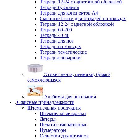
Тетради 12-24 с однотонной обложкой
Тетради бумвинил
Тетради для конспектов А4
Сменные блоки для тетрадей на кольцах
Тетради 12-24 с цветной обложкой
Тетради 60-200
Тетради 40-48
Тетради для нот
Тетради на кольцах
Тетради тематические
Тетради-словарики
Этикет-лента, ценники, бумага
самоклеющаяся
Альбомы для рисования
Офисные принадлежности
Штемпельная продукция
Штемпельные краски
Датеры
Печати самонаборные
Нумераторы
Оснастки для штампов