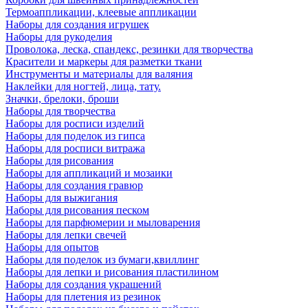
Термоаппликации, клеевые аппликации
Наборы для создания игрушек
Наборы для рукоделия
Проволока, леска, спандекс, резинки для творчества
Красители и маркеры для разметки ткани
Инструменты и материалы для валяния
Наклейки для ногтей, лица, тату.
Значки, брелоки, броши
Наборы для творчества
Наборы для росписи изделий
Наборы для поделок из гипса
Наборы для росписи витража
Наборы для рисования
Наборы для аппликаций и мозаики
Наборы для создания гравюр
Наборы для выжигания
Наборы для рисования песком
Наборы для парфюмерии и мыловарения
Наборы для лепки свечей
Наборы для опытов
Наборы для поделок из бумаги,квиллинг
Наборы для лепки и рисования пластилином
Наборы для создания украшений
Наборы для плетения из резинок