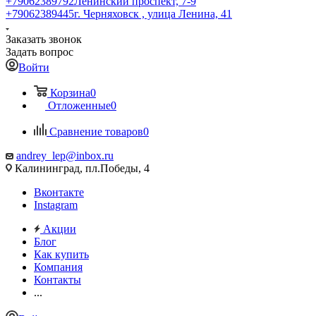
+79062389792
Ленинский проспект, 7-9
+79062389445
г. Черняховск , улица Ленина, 41
Заказать звонок
Задать вопрос
Войти
Корзина
0
Отложенные
0
Сравнение товаров
0
andrey_lep@inbox.ru
Калининград, пл.Победы, 4
Вконтакте
Instagram
Акции
Блог
Как купить
Компания
Контакты
...