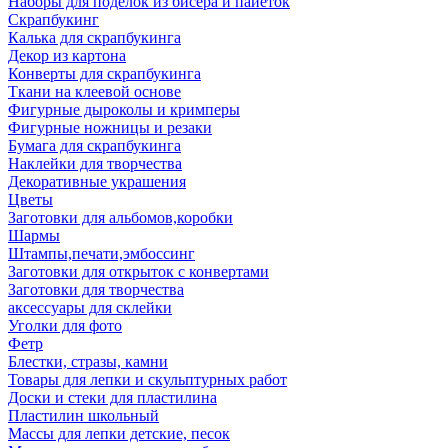
Наборы для поделок из бисера и пайеток
Скрапбукинг
Калька для скрапбукинга
Декор из картона
Конверты для скрапбукинга
Ткани на клеевой основе
Фигурные дыроколы и кримперы
Фигурные ножницы и резаки
Бумага для скрапбукинга
Наклейки для творчества
Декоративные украшения
Цветы
Заготовки для альбомов,коробки
Шармы
Штампы,печати,эмбоссинг
Заготовки для открыток с конвертами
Заготовки для творчества
аксессуары для склейки
Уголки для фото
Фетр
Блестки, стразы, камни
Товары для лепки и скульптурных работ
Доски и стеки для пластилина
Пластилин школьный
Массы для лепки детские, песок