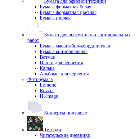
Бумага для офисной техники
Бумага форматная белая
Бумага форматная цветная
Бумага писчая
Бумага для чертежных и копировальных
работ
Бумага масштабно-координатная
Бумага копировальная
Ватман
Папки для черчения
Калька
Альбомы для черчения
Фотобумага
Lomond
Revcol
Hi-image
Конверты почтовые
Тетради
Читательские дневники