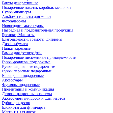
Банты декоративные
Подарочные пакеты, коробки, мешочки
Сумки-шопперы
Альбомы и листы для монет
Фотоальбомы
Новогодние аксессуары
Наградная и поздравительная продукция
Брелоки, Магниты
Благодарности, грамоты, дипломы
Дизайн-бумага
Папки адресные
Рамки для фотографий
Подарочные письменные принадлежности
Ручки-роллеры подарочные
Ручки шариковые подарочные
Ручки перьевые подарочные
Карандаши подарочные
Аксессуары
Футляры подарочные
Презентация и коммуникация
Демонстрационные системы
Аксессуары для досок и флипчартов
Губки для досок
Блокноты для флипчарта
Магниты для досок