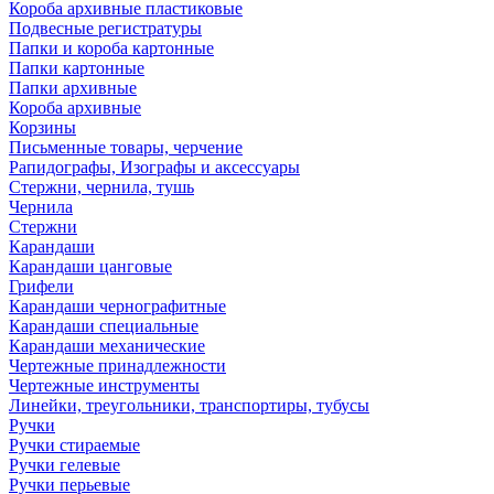
Короба архивные пластиковые
Подвесные регистратуры
Папки и короба картонные
Папки картонные
Папки архивные
Короба архивные
Корзины
Письменные товары, черчение
Рапидографы, Изографы и аксессуары
Стержни, чернила, тушь
Чернила
Стержни
Карандаши
Карандаши цанговые
Грифели
Карандаши чернографитные
Карандаши специальные
Карандаши механические
Чертежные принадлежности
Чертежные инструменты
Линейки, треугольники, транспортиры, тубусы
Ручки
Ручки стираемые
Ручки гелевые
Ручки перьевые