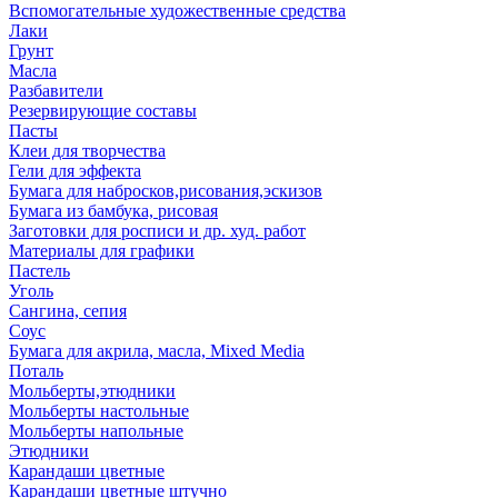
Вспомогательные художественные средства
Лаки
Грунт
Масла
Разбавители
Резервирующие составы
Пасты
Клеи для творчества
Гели для эффекта
Бумага для набросков,рисования,эскизов
Бумага из бамбука, рисовая
Заготовки для росписи и др. худ. работ
Материалы для графики
Пастель
Уголь
Сангина, сепия
Соус
Бумага для акрила, масла, Mixed Media
Поталь
Мольберты,этюдники
Мольберты настольные
Мольберты напольные
Этюдники
Карандаши цветные
Карандаши цветные штучно