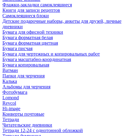
Флажки-закладки самоклеящиеся
Книги для записи рецептов
Самоклеящиеся блоки
Детские подарочные наборы, анкеты для друзей, личные
дневники
Бумага для офисной техники
Бумага форматная белая
Бумага форматная цветная
Бумага писчая
Бумага для чертежных и копировальных работ
Бумага масштабно-координатная
Бумага копировальная
Ватман
Папки для черчения
Калька
Альбомы для черчения
Фотобумага
Lomond
Revcol
Hi-image
Конверты почтовые
Тетради
Читательские дневники
Тетради 12-24 с однотонной обложкой
Тетради бумвинил