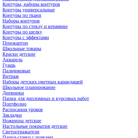
Контуры, наборы контуров
Контуры универсальные
Контуры по ткани
Наборы контуров
Контуры по стеклу и керамике
Контуры по шелку
Контуры с эффектами
Пенокартон
Школьные товары
Краски детские
Акварель
Гуашь
Пальчиковые
Витраж
Наборы детских цветных карандашей
Школьное планирование
Дневники
Папки для дипломных и курсовых работ
Портфолио
Расписания уроков
Закладки
Ножницы детские
Настольные покрытия детские
Светоотражатели
Папки-сумки с ручками