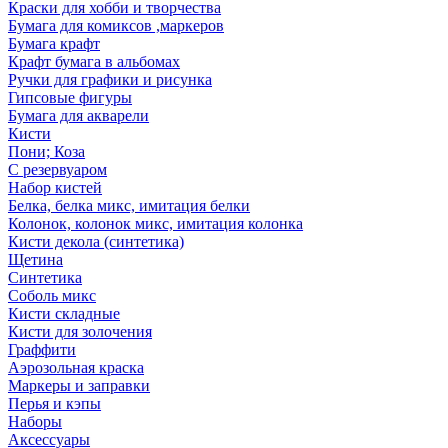
Краски для хобби и творчества
Бумага для комиксов ,маркеров
Бумага крафт
Крафт бумага в альбомах
Ручки для графики и рисунка
Гипсовые фигуры
Бумага для акварели
Кисти
Пони; Коза
С резервуаром
Набор кистей
Белка, белка микс, имитация белки
Колонок, колонок микс, имитация колонка
Кисти декола (синтетика)
Щетина
Синтетика
Соболь микс
Кисти складные
Кисти для золочения
Граффити
Аэрозольная краска
Маркеры и заправки
Перья и кэпы
Наборы
Аксессуары