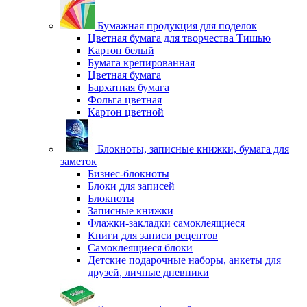
Бумажная продукция для поделок
Цветная бумага для творчества Тишью
Картон белый
Бумага крепированная
Цветная бумага
Бархатная бумага
Фольга цветная
Картон цветной
Блокноты, записные книжки, бумага для
заметок
Бизнес-блокноты
Блоки для записей
Блокноты
Записные книжки
Флажки-закладки самоклеящиеся
Книги для записи рецептов
Самоклеящиеся блоки
Детские подарочные наборы, анкеты для
друзей, личные дневники