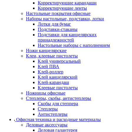
Корректирующие карандаши
Корректирующие ленты
Настольные покрытия офисные
Наборы настольные, подставки, лотки
Лотки для бумаг
Подставки-стаканы
Подставки для канцелярских
принадлежностей
Настольные наборы с наполнением
Ножи канцелярские
Клеи, клеевые пистолеты
Клей универсальный
Клей ПВА
Клей-роллер
Клей канцелярский
Клей-карандаш
Клеевые пистолеты
Ножницы офисные
Степлеры, скобы, антистеплеры
Скобы для степпера
Степлеры
Антистеплеры
Офисная техника и расходные материалы
Деловые аксессуары
Деловая галантерея