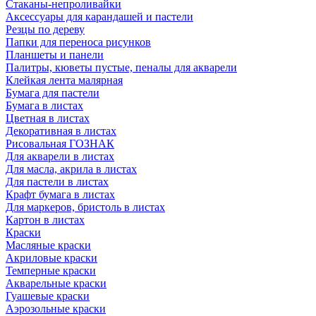
Стаканы-непроливайки
Аксессуары для карандашей и пастели
Резцы по дереву
Папки для переноса рисунков
Планшеты и панели
Палитры, кюветы пустые, пеналы для акварели
Клейкая лента малярная
Бумага для пастели
Бумага в листах
Цветная в листах
Декоративная в листах
Рисовальная ГОЗНАК
Для акварели в листах
Для масла, акрила в листах
Для пастели в листах
Крафт бумага в листах
Для маркеров, бристоль в листах
Картон в листах
Краски
Масляные краски
Акриловые краски
Темперные краски
Акварельные краски
Гуашевые краски
Аэрозольные краски