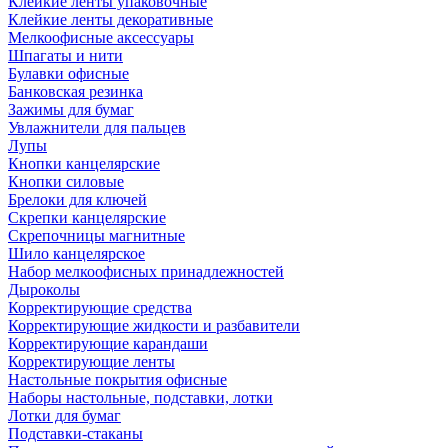
Клейкие ленты упаковочные
Клейкие ленты декоративные
Мелкоофисные аксессуары
Шпагаты и нити
Булавки офисные
Банковская резинка
Зажимы для бумаг
Увлажнители для пальцев
Лупы
Кнопки канцелярские
Кнопки силовые
Брелоки для ключей
Скрепки канцелярские
Скрепочницы магнитные
Шило канцелярское
Набор мелкоофисных принадлежностей
Дыроколы
Корректирующие средства
Корректирующие жидкости и разбавители
Корректирующие карандаши
Корректирующие ленты
Настольные покрытия офисные
Наборы настольные, подставки, лотки
Лотки для бумаг
Подставки-стаканы