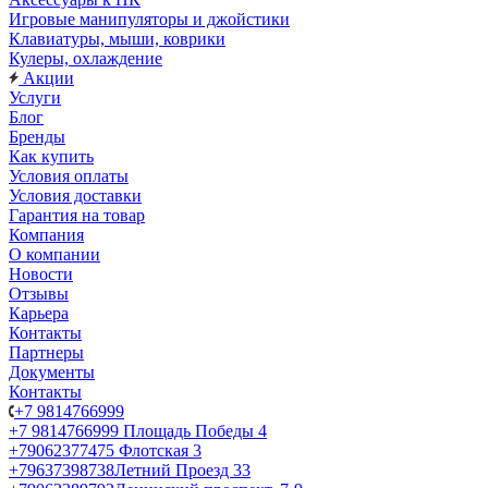
Игровые манипуляторы и джойстики
Клавиатуры, мыши, коврики
Кулеры, охлаждение
Акции
Услуги
Блог
Бренды
Как купить
Условия оплаты
Условия доставки
Гарантия на товар
Компания
О компании
Новости
Отзывы
Карьера
Контакты
Партнеры
Документы
Контакты
+7 9814766999
+7 9814766999
Площадь Победы 4
+79062377475
Флотская 3
+79637398738
Летний Проезд 33