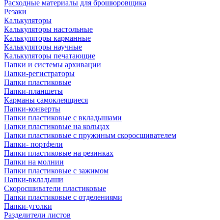
Расходные материалы для брошюровщика
Резаки
Калькуляторы
Калькуляторы настольные
Калькуляторы карманные
Калькуляторы научные
Калькуляторы печатающие
Папки и системы архивации
Папки-регистраторы
Папки пластиковые
Папки-планшеты
Карманы самоклеящиеся
Папки-конверты
Папки пластиковые с вкладышами
Папки пластиковые на кольцах
Папки пластиковые с пружиным скоросшивателем
Папки- портфели
Папки пластиковые на резинках
Папки на молнии
Папки пластиковые с зажимом
Папки-вкладыши
Скоросшиватели пластиковые
Папки пластиковые с отделениями
Папки-уголки
Разделители листов