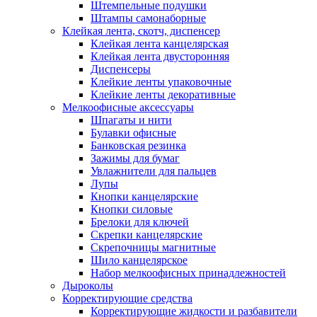
Штемпельные подушки
Штампы самонаборные
Клейкая лента, скотч, диспенсер
Клейкая лента канцелярская
Клейкая лента двусторонняя
Диспенсеры
Клейкие ленты упаковочные
Клейкие ленты декоративные
Мелкоофисные аксессуары
Шпагаты и нити
Булавки офисные
Банковская резинка
Зажимы для бумаг
Увлажнители для пальцев
Лупы
Кнопки канцелярские
Кнопки силовые
Брелоки для ключей
Скрепки канцелярские
Скрепочницы магнитные
Шило канцелярское
Набор мелкоофисных принадлежностей
Дыроколы
Корректирующие средства
Корректирующие жидкости и разбавители