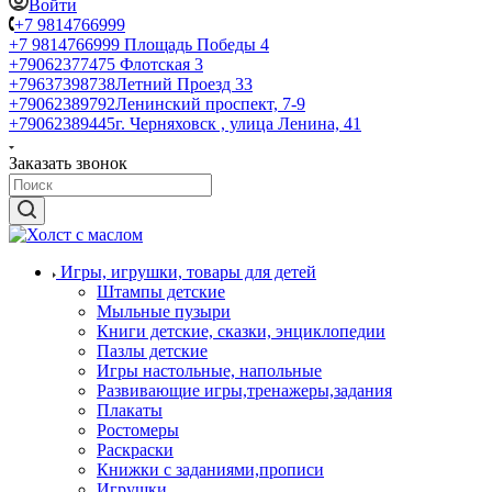
Войти
+7 9814766999
+7 9814766999
Площадь Победы 4
+79062377475
Флотская 3
+79637398738
Летний Проезд 33
+79062389792
Ленинский проспект, 7-9
+79062389445
г. Черняховск , улица Ленина, 41
Заказать звонок
Игры, игрушки, товары для детей
Штампы детские
Мыльные пузыри
Книги детские, сказки, энциклопедии
Пазлы детские
Игры настольные, напольные
Развивающие игры,тренажеры,задания
Плакаты
Ростомеры
Раскраски
Книжки с заданиями,прописи
Игрушки