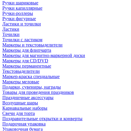
Ручки шариковые
Ручки капиллярные
Ручки-роллеры
Ручки фигурные
Ластики и точилки
Ластики
Точилки
Точилки с ластиком
Маркеры и текстовыделители
Маркеры для флипчарта
Маркеры для магнитно-маркерной доски
Маркеры для CD/DVD
Маркеры перманентные
Текстовыделители
Маркер-краска специальные
Маркеры меловые
Подарки, сувениры, награды
Товары для проведения праздников
Праздничные аксессуары
Воздушные шары
Карнавальные наборы
Свечи для торта
Поздравительные открытки и конверты
Подарочная упаковка
Упаковочная бумага