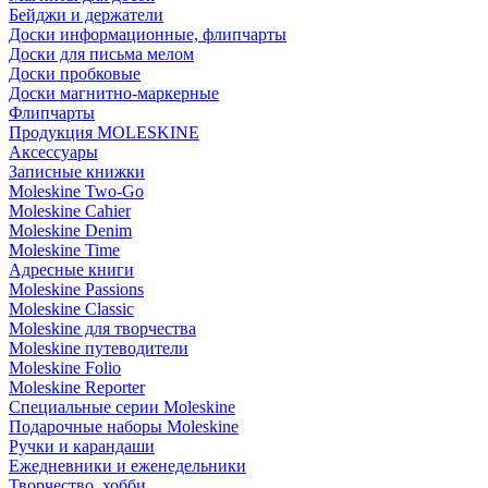
Бейджи и держатели
Доски информационные, флипчарты
Доски для письма мелом
Доски пробковые
Доски магнитно-маркерные
Флипчарты
Продукция MOLESKINE
Аксессуары
Записные книжки
Moleskine Two-Go
Moleskine Cahier
Moleskine Denim
Moleskine Time
Адресные книги
Moleskine Passions
Moleskine Classic
Moleskine для творчества
Moleskine путеводители
Moleskine Folio
Moleskine Reporter
Специальные серии Moleskine
Подарочные наборы Moleskine
Ручки и карандаши
Ежедневники и еженедельники
Творчество, хобби