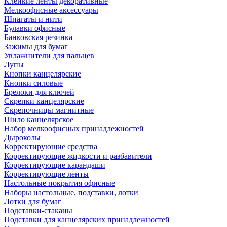
Клейкие ленты декоративные
Мелкоофисные аксессуары
Шпагаты и нити
Булавки офисные
Банковская резинка
Зажимы для бумаг
Увлажнители для пальцев
Лупы
Кнопки канцелярские
Кнопки силовые
Брелоки для ключей
Скрепки канцелярские
Скрепочницы магнитные
Шило канцелярское
Набор мелкоофисных принадлежностей
Дыроколы
Корректирующие средства
Корректирующие жидкости и разбавители
Корректирующие карандаши
Корректирующие ленты
Настольные покрытия офисные
Наборы настольные, подставки, лотки
Лотки для бумаг
Подставки-стаканы
Подставки для канцелярских принадлежностей