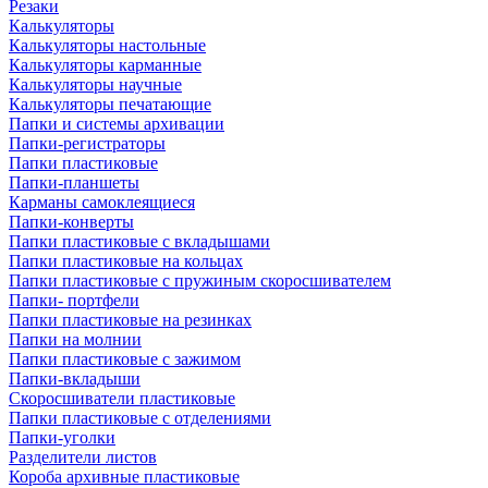
Резаки
Калькуляторы
Калькуляторы настольные
Калькуляторы карманные
Калькуляторы научные
Калькуляторы печатающие
Папки и системы архивации
Папки-регистраторы
Папки пластиковые
Папки-планшеты
Карманы самоклеящиеся
Папки-конверты
Папки пластиковые с вкладышами
Папки пластиковые на кольцах
Папки пластиковые с пружиным скоросшивателем
Папки- портфели
Папки пластиковые на резинках
Папки на молнии
Папки пластиковые с зажимом
Папки-вкладыши
Скоросшиватели пластиковые
Папки пластиковые с отделениями
Папки-уголки
Разделители листов
Короба архивные пластиковые