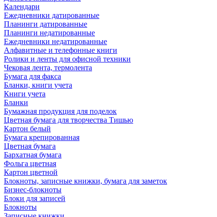
Календари
Ежедневники датированные
Планинги датированные
Планинги недатированные
Ежедневники недатированные
Алфавитные и телефонные книги
Ролики и ленты для офисной техники
Чековая лента, термолента
Бумага для факса
Бланки, книги учета
Книги учета
Бланки
Бумажная продукция для поделок
Цветная бумага для творчества Тишью
Картон белый
Бумага крепированная
Цветная бумага
Бархатная бумага
Фольга цветная
Картон цветной
Блокноты, записные книжки, бумага для заметок
Бизнес-блокноты
Блоки для записей
Блокноты
Записные книжки