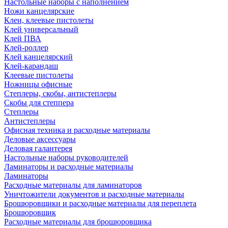
Настольные наборы с наполнением
Ножи канцелярские
Клеи, клеевые пистолеты
Клей универсальный
Клей ПВА
Клей-роллер
Клей канцелярский
Клей-карандаш
Клеевые пистолеты
Ножницы офисные
Степлеры, скобы, антистеплеры
Скобы для степпера
Степлеры
Антистеплеры
Офисная техника и расходные материалы
Деловые аксессуары
Деловая галантерея
Настольные наборы руководителей
Ламинаторы и расходные материалы
Ламинаторы
Расходные материалы для ламинаторов
Уничтожители документов и расходные материалы
Брошюровщики и расходные материалы для переплета
Брошюровщик
Расходные материалы для брошюровщика