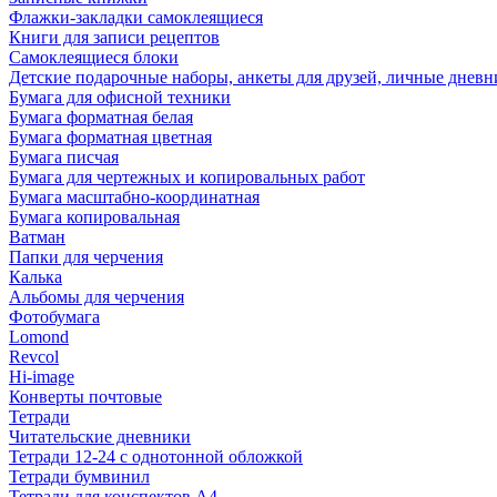
Флажки-закладки самоклеящиеся
Книги для записи рецептов
Самоклеящиеся блоки
Детские подарочные наборы, анкеты для друзей, личные днев
Бумага для офисной техники
Бумага форматная белая
Бумага форматная цветная
Бумага писчая
Бумага для чертежных и копировальных работ
Бумага масштабно-координатная
Бумага копировальная
Ватман
Папки для черчения
Калька
Альбомы для черчения
Фотобумага
Lomond
Revcol
Hi-image
Конверты почтовые
Тетради
Читательские дневники
Тетради 12-24 с однотонной обложкой
Тетради бумвинил
Тетради для конспектов А4