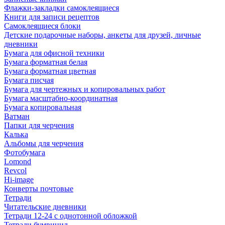
Флажки-закладки самоклеящиеся
Книги для записи рецептов
Самоклеящиеся блоки
Детские подарочные наборы, анкеты для друзей, личные
дневники
Бумага для офисной техники
Бумага форматная белая
Бумага форматная цветная
Бумага писчая
Бумага для чертежных и копировальных работ
Бумага масштабно-координатная
Бумага копировальная
Ватман
Папки для черчения
Калька
Альбомы для черчения
Фотобумага
Lomond
Revcol
Hi-image
Конверты почтовые
Тетради
Читательские дневники
Тетради 12-24 с однотонной обложкой
Тетради бумвинил