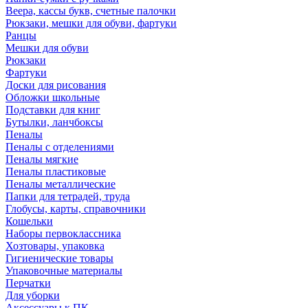
Веера, кассы букв, счетные палочки
Рюкзаки, мешки для обуви, фартуки
Ранцы
Мешки для обуви
Рюкзаки
Фартуки
Доски для рисования
Обложки школьные
Подставки для книг
Бутылки, ланчбоксы
Пеналы
Пеналы с отделениями
Пеналы мягкие
Пеналы пластиковые
Пеналы металлические
Папки для тетрадей, труда
Глобусы, карты, справочники
Кошельки
Наборы первоклассника
Хозтовары, упаковка
Гигиенические товары
Упаковочные материалы
Перчатки
Для уборки
Аксессуары к ПК