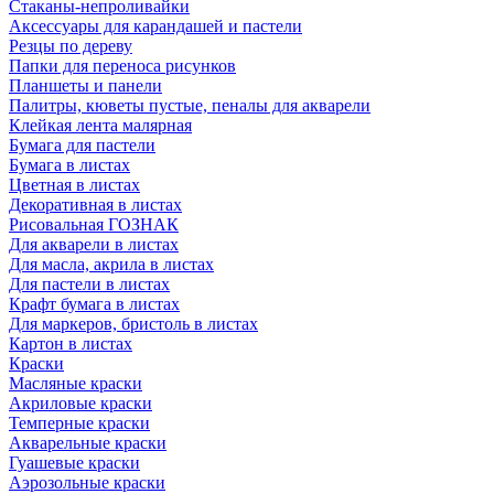
Стаканы-непроливайки
Аксессуары для карандашей и пастели
Резцы по дереву
Папки для переноса рисунков
Планшеты и панели
Палитры, кюветы пустые, пеналы для акварели
Клейкая лента малярная
Бумага для пастели
Бумага в листах
Цветная в листах
Декоративная в листах
Рисовальная ГОЗНАК
Для акварели в листах
Для масла, акрила в листах
Для пастели в листах
Крафт бумага в листах
Для маркеров, бристоль в листах
Картон в листах
Краски
Масляные краски
Акриловые краски
Темперные краски
Акварельные краски
Гуашевые краски
Аэрозольные краски