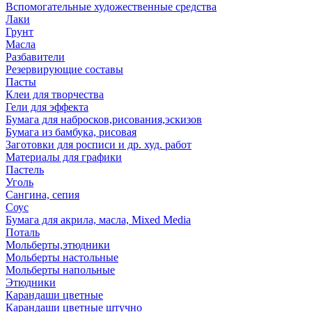
Вспомогательные художественные средства
Лаки
Грунт
Масла
Разбавители
Резервирующие составы
Пасты
Клеи для творчества
Гели для эффекта
Бумага для набросков,рисования,эскизов
Бумага из бамбука, рисовая
Заготовки для росписи и др. худ. работ
Материалы для графики
Пастель
Уголь
Сангина, сепия
Соус
Бумага для акрила, масла, Mixed Media
Поталь
Мольберты,этюдники
Мольберты настольные
Мольберты напольные
Этюдники
Карандаши цветные
Карандаши цветные штучно