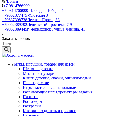
Войти
+7 9814766999
+7 9814766999
Площадь Победы 4
+79062377475
Флотская 3
+79637398738
Летний Проезд 33
+79062389792
Ленинский проспект, 7-9
+79062389445
г. Черняховск , улица Ленина, 41
Заказать звонок
Игры, игрушки, товары для детей
Штампы детские
Мыльные пузыри
Книги детские, сказки, энциклопедии
Пазлы детские
Игры настольные, напольные
Развивающие игры,тренажеры,задания
Плакаты
Ростомеры
Раскраски
Книжки с заданиями,прописи
Игрушки