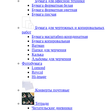
Бумага для офисной техники
Бумага форматная белая
Бумага форматная цветная
Бумага писчая
Бумага для чертежных и копировальных
работ
Бумага масштабно-координатная
Бумага копировальная
Ватман
Папки для черчения
Калька
Альбомы для черчения
Фотобумага
Lomond
Revcol
Hi-image
Конверты почтовые
Тетради
Читательские дневники