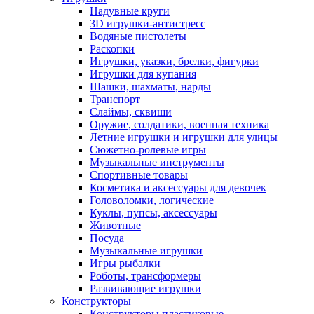
Надувные круги
3D игрушки-антистресс
Водяные пистолеты
Раскопки
Игрушки, указки, брелки, фигурки
Игрушки для купания
Шашки, шахматы, нарды
Транспорт
Слаймы, сквиши
Оружие, солдатики, военная техника
Летние игрушки и игрушки для улицы
Сюжетно-ролевые игры
Музыкальные инструменты
Спортивные товары
Косметика и аксессуары для девочек
Головоломки, логические
Куклы, пупсы, аксессуары
Животные
Посуда
Музыкальные игрушки
Игры рыбалки
Роботы, трансформеры
Развивающие игрушки
Конструкторы
Конструкторы пластиковые