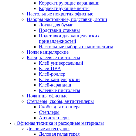
Корректирующие карандаши
Корректирующие ленты
Настольные покрытия офисные
Наборы настольные, подставки, лотки
Лотки для бумаг
Подставки-стаканы
Подставки для канцелярских
принадлежностей
Настольные наборы с наполнением
Ножи канцелярские
Клеи, клеевые пистолеты
Клей универсальный
Клей ПВА
Клей-роллер
Клей канцелярский
Клей-карандаш
Клеевые пистолеты
Ножницы офисные
Степлеры, скобы, антистеплеры
Скобы для степпера
Степлеры
Антистеплеры
Офисная техника и расходные материалы
Деловые аксессуары
Деловая галантерея