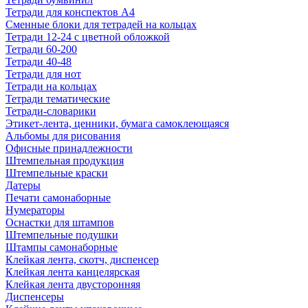
Тетради для конспектов А4
Сменные блоки для тетрадей на кольцах
Тетради 12-24 с цветной обложкой
Тетради 60-200
Тетради 40-48
Тетради для нот
Тетради на кольцах
Тетради тематические
Тетради-словарики
Этикет-лента, ценники, бумага самоклеющаяся
Альбомы для рисования
Офисные принадлежности
Штемпельная продукция
Штемпельные краски
Датеры
Печати самонаборные
Нумераторы
Оснастки для штампов
Штемпельные подушки
Штампы самонаборные
Клейкая лента, скотч, диспенсер
Клейкая лента канцелярская
Клейкая лента двусторонняя
Диспенсеры