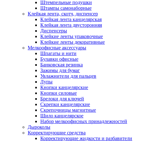
Штемпельные подушки
Штампы самонаборные
Клейкая лента, скотч, диспенсер
Клейкая лента канцелярская
Клейкая лента двусторонняя
Диспенсеры
Клейкие ленты упаковочные
Клейкие ленты декоративные
Мелкоофисные аксессуары
Шпагаты и нити
Булавки офисные
Банковская резинка
Зажимы для бумаг
Увлажнители для пальцев
Лупы
Кнопки канцелярские
Кнопки силовые
Брелоки для ключей
Скрепки канцелярские
Скрепочницы магнитные
Шило канцелярское
Набор мелкоофисных принадлежностей
Дыроколы
Корректирующие средства
Корректирующие жидкости и разбавители