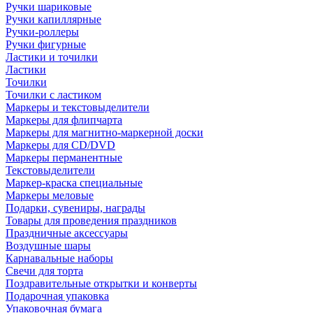
Ручки шариковые
Ручки капиллярные
Ручки-роллеры
Ручки фигурные
Ластики и точилки
Ластики
Точилки
Точилки с ластиком
Маркеры и текстовыделители
Маркеры для флипчарта
Маркеры для магнитно-маркерной доски
Маркеры для CD/DVD
Маркеры перманентные
Текстовыделители
Маркер-краска специальные
Маркеры меловые
Подарки, сувениры, награды
Товары для проведения праздников
Праздничные аксессуары
Воздушные шары
Карнавальные наборы
Свечи для торта
Поздравительные открытки и конверты
Подарочная упаковка
Упаковочная бумага