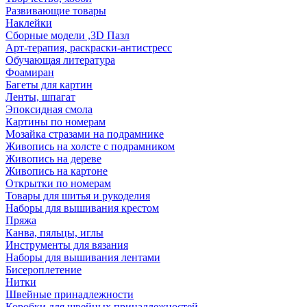
Развивающие товары
Наклейки
Сборные модели ,3D Пазл
Арт-терапия, раскраски-антистресс
Обучающая литература
Фоамиран
Багеты для картин
Ленты, шпагат
Эпоксидная смола
Картины по номерам
Мозайка стразами на подрамнике
Живопись на холсте с подрамником
Живопись на дереве
Живопись на картоне
Открытки по номерам
Товары для шитья и рукоделия
Наборы для вышивания крестом
Пряжа
Канва, пяльцы, иглы
Инструменты для вязания
Наборы для вышивания лентами
Бисероплетение
Нитки
Швейные принадлежности
Коробки для швейных принадлежностей