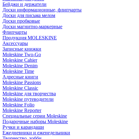
Бейджи и держатели
Доски информационные, флипчарты
Доски для письма мелом
Доски пробковые
Доски магнитно-маркерные
Флипчарты
Продукция MOLESKINE
Аксессуары
Записные книжки
Moleskine Two-Go
Moleskine Cahier
Moleskine Denim
Moleskine Time
Адресные книги
Moleskine Passions
Moleskine Classic
Moleskine для творчества
Moleskine путеводители
Moleskine Folio
Moleskine Reporter
Специальные серии Moleskine
Подарочные наборы Moleskine
Ручки и карандаши
Ежедневники и еженедельники
Творчество, хобби