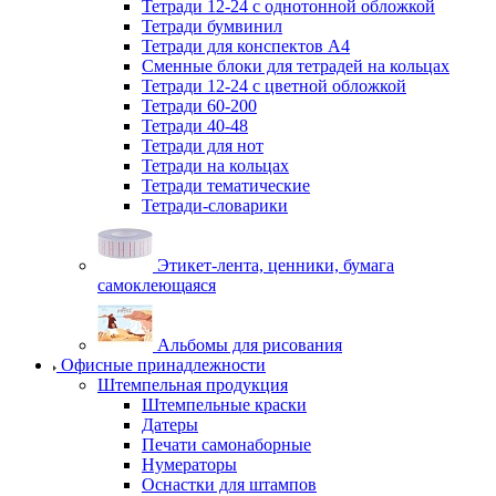
Тетради 12-24 с однотонной обложкой
Тетради бумвинил
Тетради для конспектов А4
Сменные блоки для тетрадей на кольцах
Тетради 12-24 с цветной обложкой
Тетради 60-200
Тетради 40-48
Тетради для нот
Тетради на кольцах
Тетради тематические
Тетради-словарики
Этикет-лента, ценники, бумага
самоклеющаяся
Альбомы для рисования
Офисные принадлежности
Штемпельная продукция
Штемпельные краски
Датеры
Печати самонаборные
Нумераторы
Оснастки для штампов