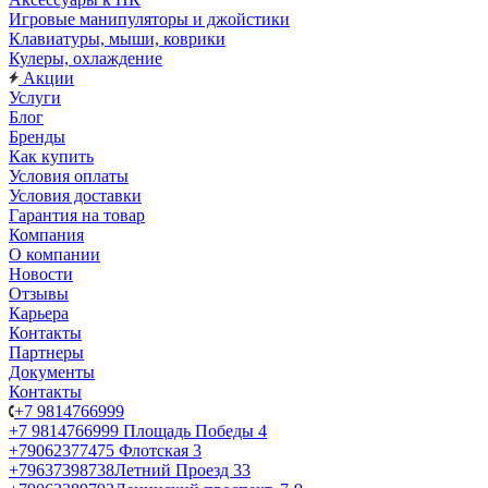
Игровые манипуляторы и джойстики
Клавиатуры, мыши, коврики
Кулеры, охлаждение
Акции
Услуги
Блог
Бренды
Как купить
Условия оплаты
Условия доставки
Гарантия на товар
Компания
О компании
Новости
Отзывы
Карьера
Контакты
Партнеры
Документы
Контакты
+7 9814766999
+7 9814766999
Площадь Победы 4
+79062377475
Флотская 3
+79637398738
Летний Проезд 33