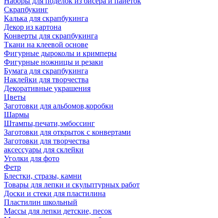
Наборы для поделок из бисера и пайеток
Скрапбукинг
Калька для скрапбукинга
Декор из картона
Конверты для скрапбукинга
Ткани на клеевой основе
Фигурные дыроколы и кримперы
Фигурные ножницы и резаки
Бумага для скрапбукинга
Наклейки для творчества
Декоративные украшения
Цветы
Заготовки для альбомов,коробки
Шармы
Штампы,печати,эмбоссинг
Заготовки для открыток с конвертами
Заготовки для творчества
аксессуары для склейки
Уголки для фото
Фетр
Блестки, стразы, камни
Товары для лепки и скульптурных работ
Доски и стеки для пластилина
Пластилин школьный
Массы для лепки детские, песок