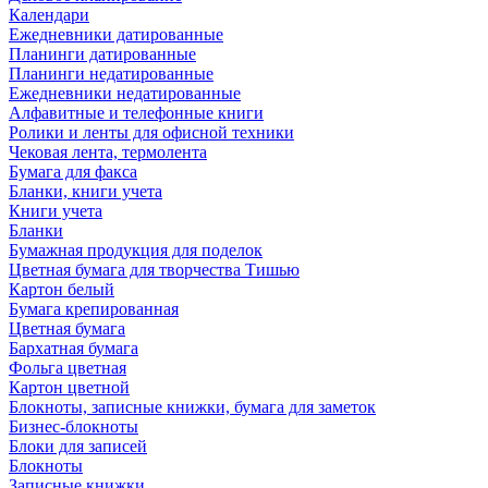
Календари
Ежедневники датированные
Планинги датированные
Планинги недатированные
Ежедневники недатированные
Алфавитные и телефонные книги
Ролики и ленты для офисной техники
Чековая лента, термолента
Бумага для факса
Бланки, книги учета
Книги учета
Бланки
Бумажная продукция для поделок
Цветная бумага для творчества Тишью
Картон белый
Бумага крепированная
Цветная бумага
Бархатная бумага
Фольга цветная
Картон цветной
Блокноты, записные книжки, бумага для заметок
Бизнес-блокноты
Блоки для записей
Блокноты
Записные книжки