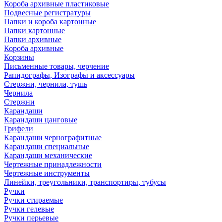
Короба архивные пластиковые
Подвесные регистратуры
Папки и короба картонные
Папки картонные
Папки архивные
Короба архивные
Корзины
Письменные товары, черчение
Рапидографы, Изографы и аксессуары
Стержни, чернила, тушь
Чернила
Стержни
Карандаши
Карандаши цанговые
Грифели
Карандаши чернографитные
Карандаши специальные
Карандаши механические
Чертежные принадлежности
Чертежные инструменты
Линейки, треугольники, транспортиры, тубусы
Ручки
Ручки стираемые
Ручки гелевые
Ручки перьевые