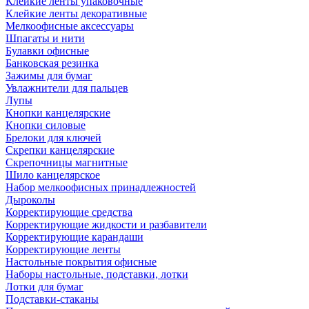
Клейкие ленты упаковочные
Клейкие ленты декоративные
Мелкоофисные аксессуары
Шпагаты и нити
Булавки офисные
Банковская резинка
Зажимы для бумаг
Увлажнители для пальцев
Лупы
Кнопки канцелярские
Кнопки силовые
Брелоки для ключей
Скрепки канцелярские
Скрепочницы магнитные
Шило канцелярское
Набор мелкоофисных принадлежностей
Дыроколы
Корректирующие средства
Корректирующие жидкости и разбавители
Корректирующие карандаши
Корректирующие ленты
Настольные покрытия офисные
Наборы настольные, подставки, лотки
Лотки для бумаг
Подставки-стаканы