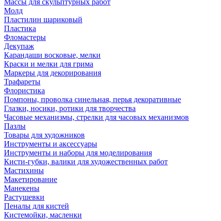
Массы для скульптурных работ
Молд
Пластилин шариковый
Пластика
Фломастеры
Декупаж
Карандаши восковые, мелки
Краски и мелки для грима
Маркеры для декорирования
Трафареты
Флористика
Помпоны, проволка синельная, перья декоративные
Глазки, носики, ротики для творчества
Часовые механизмы, стрелки для часовых механизмов
Пазлы
Товары для художников
Инструменты и аксессуары
Инструменты и наборы для моделирования
Кисти-губки, валики для художественных работ
Мастихины
Макетирование
Манекены
Растушевки
Пеналы для кистей
Кистемойки, масленки