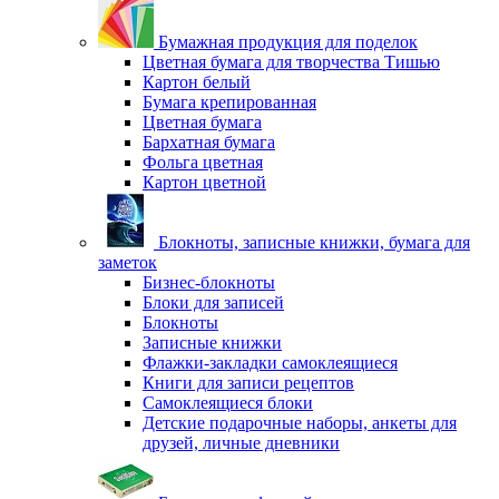
Бумажная продукция для поделок
Цветная бумага для творчества Тишью
Картон белый
Бумага крепированная
Цветная бумага
Бархатная бумага
Фольга цветная
Картон цветной
Блокноты, записные книжки, бумага для
заметок
Бизнес-блокноты
Блоки для записей
Блокноты
Записные книжки
Флажки-закладки самоклеящиеся
Книги для записи рецептов
Самоклеящиеся блоки
Детские подарочные наборы, анкеты для
друзей, личные дневники