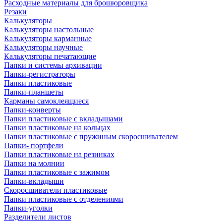
Расходные материалы для брошюровщика
Резаки
Калькуляторы
Калькуляторы настольные
Калькуляторы карманные
Калькуляторы научные
Калькуляторы печатающие
Папки и системы архивации
Папки-регистраторы
Папки пластиковые
Папки-планшеты
Карманы самоклеящиеся
Папки-конверты
Папки пластиковые с вкладышами
Папки пластиковые на кольцах
Папки пластиковые с пружиным скоросшивателем
Папки- портфели
Папки пластиковые на резинках
Папки на молнии
Папки пластиковые с зажимом
Папки-вкладыши
Скоросшиватели пластиковые
Папки пластиковые с отделениями
Папки-уголки
Разделители листов