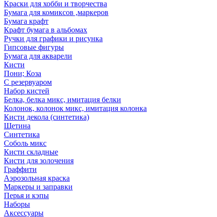
Краски для хобби и творчества
Бумага для комиксов ,маркеров
Бумага крафт
Крафт бумага в альбомах
Ручки для графики и рисунка
Гипсовые фигуры
Бумага для акварели
Кисти
Пони; Коза
С резервуаром
Набор кистей
Белка, белка микс, имитация белки
Колонок, колонок микс, имитация колонка
Кисти декола (синтетика)
Щетина
Синтетика
Соболь микс
Кисти складные
Кисти для золочения
Граффити
Аэрозольная краска
Маркеры и заправки
Перья и кэпы
Наборы
Аксессуары