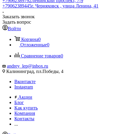
+79062389792
Ленинский проспект, 7-9
+79062389445
г. Черняховск , улица Ленина, 41
Заказать звонок
Задать вопрос
Войти
Корзина
0
Отложенные
0
Сравнение товаров
0
andrey_lep@inbox.ru
Калининград, пл.Победы, 4
Вконтакте
Instagram
Акции
Блог
Как купить
Компания
Контакты
...