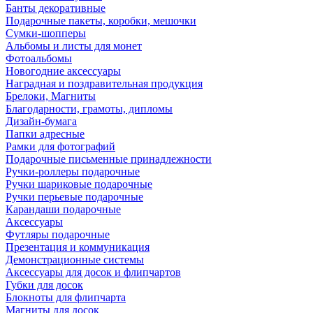
Банты декоративные
Подарочные пакеты, коробки, мешочки
Сумки-шопперы
Альбомы и листы для монет
Фотоальбомы
Новогодние аксессуары
Наградная и поздравительная продукция
Брелоки, Магниты
Благодарности, грамоты, дипломы
Дизайн-бумага
Папки адресные
Рамки для фотографий
Подарочные письменные принадлежности
Ручки-роллеры подарочные
Ручки шариковые подарочные
Ручки перьевые подарочные
Карандаши подарочные
Аксессуары
Футляры подарочные
Презентация и коммуникация
Демонстрационные системы
Аксессуары для досок и флипчартов
Губки для досок
Блокноты для флипчарта
Магниты для досок