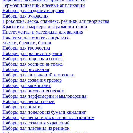
Термоаппликации, клеевые аппликации
Наборы для создания игрушек
Наборы для рукоделия
Проволока, леска, спандекс, резинки для творчества
Красители и маркеры для разметки ткани
Инструменты и материалы для валяния
Наклейки для ногтей, лица, тату.
Значки, брелоки, броши
Наборы для творчества
Наборы для росписи изделий
Наборы для поделок из гипса
Наборы для росписи витража
Наборы для рисования
Наборы для аппликаций и мозаики
Наборы для создания гравюр
Наборы для выжигания
Наборы для рисования песком
Наборы для парфюмерии и мыловарения
Наборы для лепки свечей
Наборы для опытов
Наборы для поделок из бумаги,квиллинг
Наборы для лепки и рисования пластилином
Наборы для создания украшений
Наборы для плетения из резинок