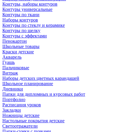
Контуры, наборы контуров
Контуры универсальные
Контуры по ткани
Наборы контуров
Контуры по стеклу и керамике
Контуры по шелку
Контуры с эффектами
Пенокартон
Школьные товары
Краски детские
Акварель
Гуашь
Пальчиковые
Витраж
Наборы детских цветных карандашей
Школьное планирование
Дневники
Папки для дипломных и курсовых работ
Портфолио
Расписания уроков
Закладки
Ножницы детские
Настольные покрытия детские
Светоотражатели
Папки-сумки с ручками