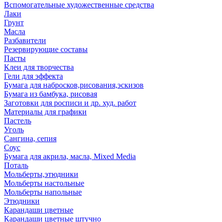
Вспомогательные художественные средства
Лаки
Грунт
Масла
Разбавители
Резервирующие составы
Пасты
Клеи для творчества
Гели для эффекта
Бумага для набросков,рисования,эскизов
Бумага из бамбука, рисовая
Заготовки для росписи и др. худ. работ
Материалы для графики
Пастель
Уголь
Сангина, сепия
Соус
Бумага для акрила, масла, Mixed Media
Поталь
Мольберты,этюдники
Мольберты настольные
Мольберты напольные
Этюдники
Карандаши цветные
Карандаши цветные штучно