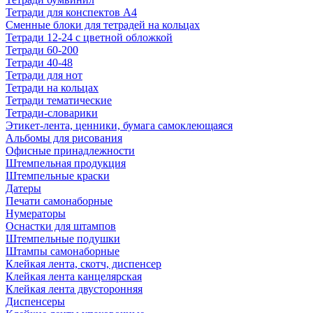
Тетради для конспектов А4
Сменные блоки для тетрадей на кольцах
Тетради 12-24 с цветной обложкой
Тетради 60-200
Тетради 40-48
Тетради для нот
Тетради на кольцах
Тетради тематические
Тетради-словарики
Этикет-лента, ценники, бумага самоклеющаяся
Альбомы для рисования
Офисные принадлежности
Штемпельная продукция
Штемпельные краски
Датеры
Печати самонаборные
Нумераторы
Оснастки для штампов
Штемпельные подушки
Штампы самонаборные
Клейкая лента, скотч, диспенсер
Клейкая лента канцелярская
Клейкая лента двусторонняя
Диспенсеры