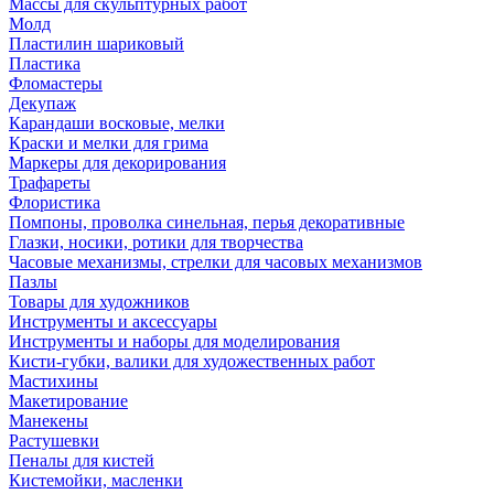
Массы для скульптурных работ
Молд
Пластилин шариковый
Пластика
Фломастеры
Декупаж
Карандаши восковые, мелки
Краски и мелки для грима
Маркеры для декорирования
Трафареты
Флористика
Помпоны, проволка синельная, перья декоративные
Глазки, носики, ротики для творчества
Часовые механизмы, стрелки для часовых механизмов
Пазлы
Товары для художников
Инструменты и аксессуары
Инструменты и наборы для моделирования
Кисти-губки, валики для художественных работ
Мастихины
Макетирование
Манекены
Растушевки
Пеналы для кистей
Кистемойки, масленки