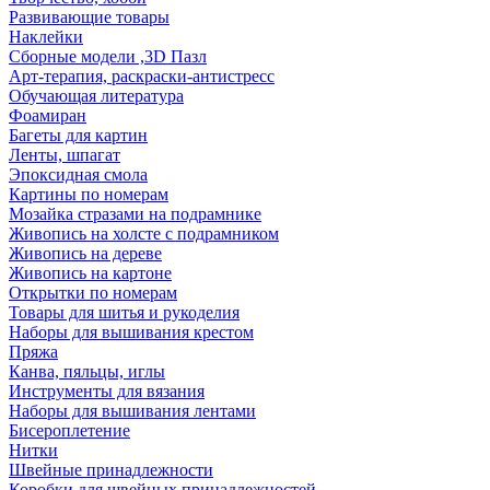
Развивающие товары
Наклейки
Сборные модели ,3D Пазл
Арт-терапия, раскраски-антистресс
Обучающая литература
Фоамиран
Багеты для картин
Ленты, шпагат
Эпоксидная смола
Картины по номерам
Мозайка стразами на подрамнике
Живопись на холсте с подрамником
Живопись на дереве
Живопись на картоне
Открытки по номерам
Товары для шитья и рукоделия
Наборы для вышивания крестом
Пряжа
Канва, пяльцы, иглы
Инструменты для вязания
Наборы для вышивания лентами
Бисероплетение
Нитки
Швейные принадлежности
Коробки для швейных принадлежностей