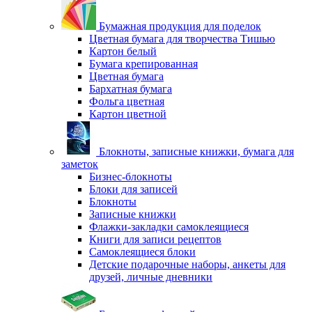
Бумажная продукция для поделок
Цветная бумага для творчества Тишью
Картон белый
Бумага крепированная
Цветная бумага
Бархатная бумага
Фольга цветная
Картон цветной
Блокноты, записные книжки, бумага для
заметок
Бизнес-блокноты
Блоки для записей
Блокноты
Записные книжки
Флажки-закладки самоклеящиеся
Книги для записи рецептов
Самоклеящиеся блоки
Детские подарочные наборы, анкеты для
друзей, личные дневники