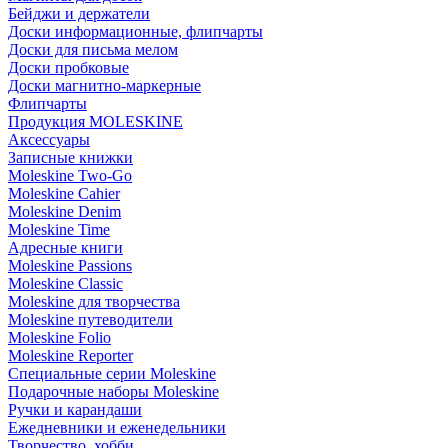
Бейджи и держатели
Доски информационные, флипчарты
Доски для письма мелом
Доски пробковые
Доски магнитно-маркерные
Флипчарты
Продукция MOLESKINE
Аксессуары
Записные книжки
Moleskine Two-Go
Moleskine Cahier
Moleskine Denim
Moleskine Time
Адресные книги
Moleskine Passions
Moleskine Classic
Moleskine для творчества
Moleskine путеводители
Moleskine Folio
Moleskine Reporter
Специальные серии Moleskine
Подарочные наборы Moleskine
Ручки и карандаши
Ежедневники и еженедельники
Творчество, хобби