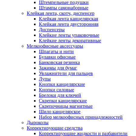
Штемпельные подушки
Штампы самонаборные
Клейкая лента, скотч, диспенсер
Клейкая лента канцелярская
Клейкая лента двусторонняя
Диспенсеры
Клейкие ленты упаковочные
Клейкие ленты декоративные
Мелкоофисные аксессуары
Шпагаты и нити
Булавки офисные
Банковская резинка
Зажимы для бумаг
Увлажнители для пальцев
Лупы
Кнопки канцелярские
Кнопки силовые
Брелоки для ключей
Скрепки канцелярские
Скрепочницы магнитные
Шило канцелярское
Набор мелкоофисных принадлежностей
Дыроколы
Корректирующие средства
Корректирующие жидкости и разбавители