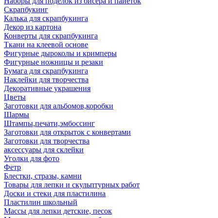
Наборы для поделок из бисера и пайеток
Скрапбукинг
Калька для скрапбукинга
Декор из картона
Конверты для скрапбукинга
Ткани на клеевой основе
Фигурные дыроколы и кримперы
Фигурные ножницы и резаки
Бумага для скрапбукинга
Наклейки для творчества
Декоративные украшения
Цветы
Заготовки для альбомов,коробки
Шармы
Штампы,печати,эмбоссинг
Заготовки для открыток с конвертами
Заготовки для творчества
аксессуары для склейки
Уголки для фото
Фетр
Блестки, стразы, камни
Товары для лепки и скульптурных работ
Доски и стеки для пластилина
Пластилин школьный
Массы для лепки детские, песок