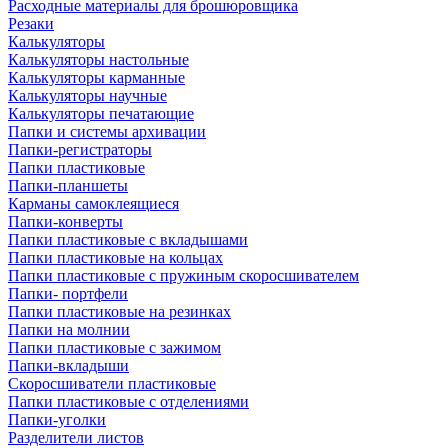
Расходные материалы для брошюровщика
Резаки
Калькуляторы
Калькуляторы настольные
Калькуляторы карманные
Калькуляторы научные
Калькуляторы печатающие
Папки и системы архивации
Папки-регистраторы
Папки пластиковые
Папки-планшеты
Карманы самоклеящиеся
Папки-конверты
Папки пластиковые с вкладышами
Папки пластиковые на кольцах
Папки пластиковые с пружиным скоросшивателем
Папки- портфели
Папки пластиковые на резинках
Папки на молнии
Папки пластиковые с зажимом
Папки-вкладыши
Скоросшиватели пластиковые
Папки пластиковые с отделениями
Папки-уголки
Разделители листов