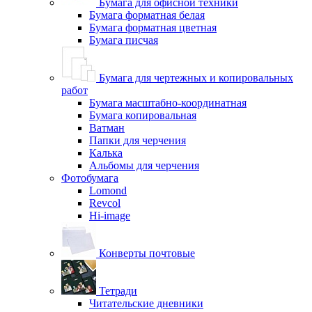
Бумага для офисной техники
Бумага форматная белая
Бумага форматная цветная
Бумага писчая
Бумага для чертежных и копировальных
работ
Бумага масштабно-координатная
Бумага копировальная
Ватман
Папки для черчения
Калька
Альбомы для черчения
Фотобумага
Lomond
Revcol
Hi-image
Конверты почтовые
Тетради
Читательские дневники