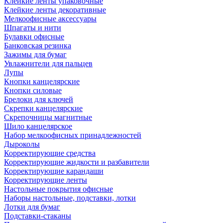
Клейкие ленты упаковочные
Клейкие ленты декоративные
Мелкоофисные аксессуары
Шпагаты и нити
Булавки офисные
Банковская резинка
Зажимы для бумаг
Увлажнители для пальцев
Лупы
Кнопки канцелярские
Кнопки силовые
Брелоки для ключей
Скрепки канцелярские
Скрепочницы магнитные
Шило канцелярское
Набор мелкоофисных принадлежностей
Дыроколы
Корректирующие средства
Корректирующие жидкости и разбавители
Корректирующие карандаши
Корректирующие ленты
Настольные покрытия офисные
Наборы настольные, подставки, лотки
Лотки для бумаг
Подставки-стаканы