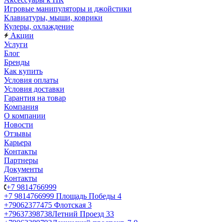
Игровые манипуляторы и джойстики
Клавиатуры, мыши, коврики
Кулеры, охлаждение
Акции
Услуги
Блог
Бренды
Как купить
Условия оплаты
Условия доставки
Гарантия на товар
Компания
О компании
Новости
Отзывы
Карьера
Контакты
Партнеры
Документы
Контакты
+7 9814766999
+7 9814766999
Площадь Победы 4
+79062377475
Флотская 3
+79637398738
Летний Проезд 33