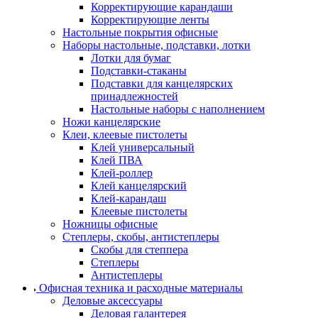
Корректирующие карандаши
Корректирующие ленты
Настольные покрытия офисные
Наборы настольные, подставки, лотки
Лотки для бумаг
Подставки-стаканы
Подставки для канцелярских
принадлежностей
Настольные наборы с наполнением
Ножи канцелярские
Клеи, клеевые пистолеты
Клей универсальный
Клей ПВА
Клей-роллер
Клей канцелярский
Клей-карандаш
Клеевые пистолеты
Ножницы офисные
Степлеры, скобы, антистеплеры
Скобы для степпера
Степлеры
Антистеплеры
Офисная техника и расходные материалы
Деловые аксессуары
Деловая галантерея