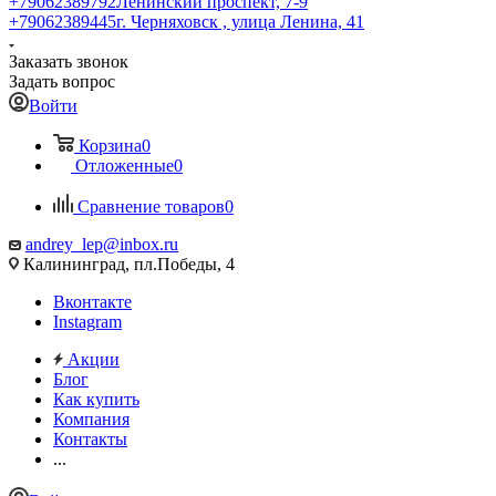
+79062389792
Ленинский проспект, 7-9
+79062389445
г. Черняховск , улица Ленина, 41
Заказать звонок
Задать вопрос
Войти
Корзина
0
Отложенные
0
Сравнение товаров
0
andrey_lep@inbox.ru
Калининград, пл.Победы, 4
Вконтакте
Instagram
Акции
Блог
Как купить
Компания
Контакты
...