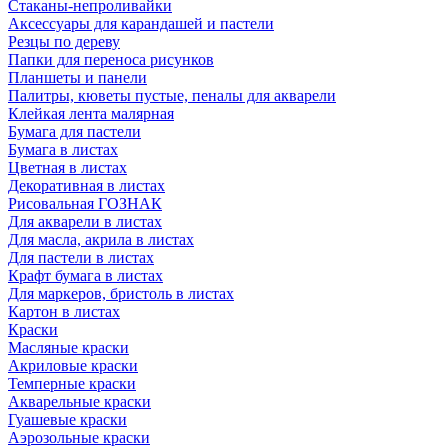
Стаканы-непроливайки
Аксессуары для карандашей и пастели
Резцы по дереву
Папки для переноса рисунков
Планшеты и панели
Палитры, кюветы пустые, пеналы для акварели
Клейкая лента малярная
Бумага для пастели
Бумага в листах
Цветная в листах
Декоративная в листах
Рисовальная ГОЗНАК
Для акварели в листах
Для масла, акрила в листах
Для пастели в листах
Крафт бумага в листах
Для маркеров, бристоль в листах
Картон в листах
Краски
Масляные краски
Акриловые краски
Темперные краски
Акварельные краски
Гуашевые краски
Аэрозольные краски