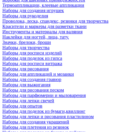
Термоаппликации, клеевые аппликации
Наборы для создания игрушек
Наборы для рукоделия
Проволока, леска, спандекс, резинки для творчества
Красители и маркеры для разметки ткани
Инструменты и материалы для валяния
Наклейки для ногтей, лица, тату.
Значки, брелоки, броши
Наборы для творчества
Наборы для росписи изделий
Наборы для поделок из гипса
Наборы для росписи витража
Наборы для рисования
Наборы для аппликаций и мозаики
Наборы для создания гравюр
Наборы для выжигания
Наборы для рисования песком
Наборы для парфюмерии и мыловарения
Наборы для лепки свечей
Наборы для опытов
Наборы для поделок из бумаги,квиллинг
Наборы для лепки и рисования пластилином
Наборы для создания украшений
Наборы для плетения из резинок