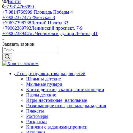
Войти
+7 9814766999
+7 9814766999
Площадь Победы 4
+79062377475
Флотская 3
+79637398738
Летний Проезд 33
+79062389792
Ленинский проспект, 7-9
+79062389445
г. Черняховск , улица Ленина, 41
Заказать звонок
Игры, игрушки, товары для детей
Штампы детские
Мыльные пузыри
Книги детские, сказки, энциклопедии
Пазлы детские
Игры настольные, напольные
Развивающие игры,тренажеры,задания
Плакаты
Ростомеры
Раскраски
Книжки с заданиями,прописи
Игрушки