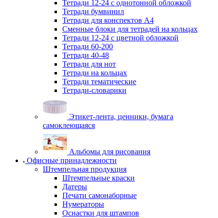
Тетради 12-24 с однотонной обложкой
Тетради бумвинил
Тетради для конспектов А4
Сменные блоки для тетрадей на кольцах
Тетради 12-24 с цветной обложкой
Тетради 60-200
Тетради 40-48
Тетради для нот
Тетради на кольцах
Тетради тематические
Тетради-словарики
Этикет-лента, ценники, бумага
самоклеющаяся
Альбомы для рисования
Офисные принадлежности
Штемпельная продукция
Штемпельные краски
Датеры
Печати самонаборные
Нумераторы
Оснастки для штампов