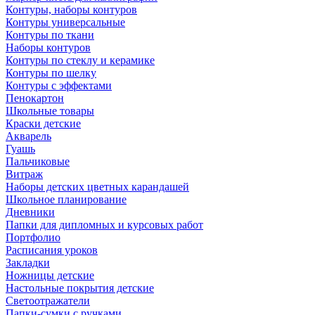
Контуры, наборы контуров
Контуры универсальные
Контуры по ткани
Наборы контуров
Контуры по стеклу и керамике
Контуры по шелку
Контуры с эффектами
Пенокартон
Школьные товары
Краски детские
Акварель
Гуашь
Пальчиковые
Витраж
Наборы детских цветных карандашей
Школьное планирование
Дневники
Папки для дипломных и курсовых работ
Портфолио
Расписания уроков
Закладки
Ножницы детские
Настольные покрытия детские
Светоотражатели
Папки-сумки с ручками