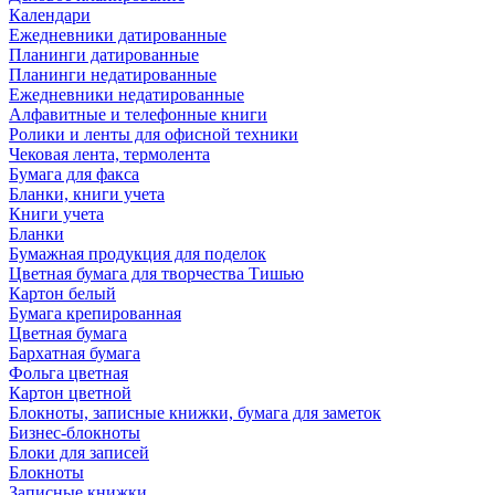
Календари
Ежедневники датированные
Планинги датированные
Планинги недатированные
Ежедневники недатированные
Алфавитные и телефонные книги
Ролики и ленты для офисной техники
Чековая лента, термолента
Бумага для факса
Бланки, книги учета
Книги учета
Бланки
Бумажная продукция для поделок
Цветная бумага для творчества Тишью
Картон белый
Бумага крепированная
Цветная бумага
Бархатная бумага
Фольга цветная
Картон цветной
Блокноты, записные книжки, бумага для заметок
Бизнес-блокноты
Блоки для записей
Блокноты
Записные книжки