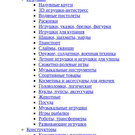
Надувные круги
3D игрушки-антистресс
Водяные пистолеты
Раскопки
Игрушки, указки, брелки, фигурки
Игрушки для купания
Шашки, шахматы, нарды
Транспорт
Слаймы, сквиши
Оружие, солдатики, военная техника
Летние игрушки и игрушки для улицы
Сюжетно-ролевые игры
Музыкальные инструменты
Спортивные товары
Косметика и аксессуары для девочек
Головоломки, логические
Куклы, пупсы, аксессуары
Животные
Посуда
Музыкальные игрушки
Игры рыбалки
Роботы, трансформеры
Развивающие игрушки
Конструкторы
Конструкторы пластиковые