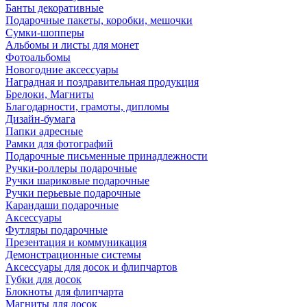
Банты декоративные
Подарочные пакеты, коробки, мешочки
Сумки-шопперы
Альбомы и листы для монет
Фотоальбомы
Новогодние аксессуары
Наградная и поздравительная продукция
Брелоки, Магниты
Благодарности, грамоты, дипломы
Дизайн-бумага
Папки адресные
Рамки для фотографий
Подарочные письменные принадлежности
Ручки-роллеры подарочные
Ручки шариковые подарочные
Ручки перьевые подарочные
Карандаши подарочные
Аксессуары
Футляры подарочные
Презентация и коммуникация
Демонстрационные системы
Аксессуары для досок и флипчартов
Губки для досок
Блокноты для флипчарта
Магниты для досок