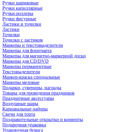
Ручки шариковые
Ручки капиллярные
Ручки-роллеры
Ручки фигурные
Ластики и точилки
Ластики
Точилки
Точилки с ластиком
Маркеры и текстовыделители
Маркеры для флипчарта
Маркеры для магнитно-маркерной доски
Маркеры для CD/DVD
Маркеры перманентные
Текстовыделители
Маркер-краска специальные
Маркеры меловые
Подарки, сувениры, награды
Товары для проведения праздников
Праздничные аксессуары
Воздушные шары
Карнавальные наборы
Свечи для торта
Поздравительные открытки и конверты
Подарочная упаковка
Упаковочная бумага