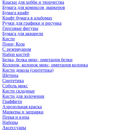
Краски для хобби и творчества
Бумага для комиксов ,маркеров
Бумага крафт
Крафт бумага в альбомах
Ручки для графики и рисунка
Гипсовые фигуры
Бумага для акварели
Кисти
Пони; Коза
С резервуаром
Набор кистей
Белка, белка микс, имитация белки
Колонок, колонок микс, имитация колонка
Кисти декола (синтетика)
Щетина
Синтетика
Соболь микс
Кисти складные
Кисти для золочения
Граффити
Аэрозольная краска
Маркеры и заправки
Перья и кэпы
Наборы
Аксессуары