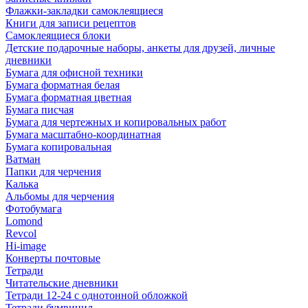
Флажки-закладки самоклеящиеся
Книги для записи рецептов
Самоклеящиеся блоки
Детские подарочные наборы, анкеты для друзей, личные
дневники
Бумага для офисной техники
Бумага форматная белая
Бумага форматная цветная
Бумага писчая
Бумага для чертежных и копировальных работ
Бумага масштабно-координатная
Бумага копировальная
Ватман
Папки для черчения
Калька
Альбомы для черчения
Фотобумага
Lomond
Revcol
Hi-image
Конверты почтовые
Тетради
Читательские дневники
Тетради 12-24 с однотонной обложкой
Тетради бумвинил