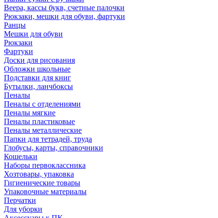
Веера, кассы букв, счетные палочки
Рюкзаки, мешки для обуви, фартуки
Ранцы
Мешки для обуви
Рюкзаки
Фартуки
Доски для рисования
Обложки школьные
Подставки для книг
Бутылки, ланчбоксы
Пеналы
Пеналы с отделениями
Пеналы мягкие
Пеналы пластиковые
Пеналы металлические
Папки для тетрадей, труда
Глобусы, карты, справочники
Кошельки
Наборы первоклассника
Хозтовары, упаковка
Гигиенические товары
Упаковочные материалы
Перчатки
Для уборки
Аксессуары к ПК