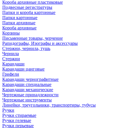
Короба архивные пластиковые
Подвесные регистратуры
Папки и короба картонные
Папки картонные
Папки архивные
Короба архивные
Корзины
Письменные товары, черчение
Рапидографы, Изографы и аксессуары
Стержни, чернила, тушь
Чернила
Стержни
Карандаши
Карандаши цанговые
Грифели
Карандаши чернографитные
Карандаши специальные
Карандаши механические
Чертежные принадлежности
Чертежные инструменты
Линейки, треугольники, транспортиры, тубусы
Ручки
Ручки стираемые
Ручки гелевые
Ручки перьевые