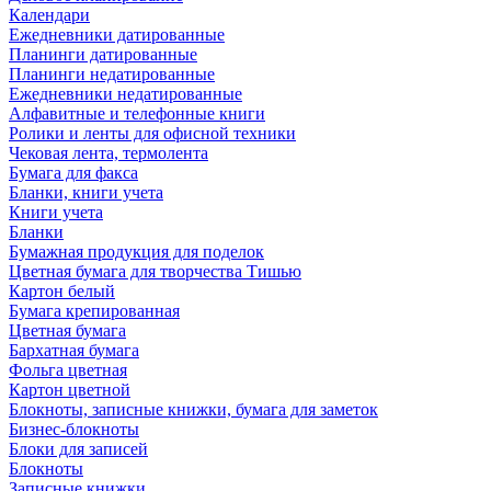
Календари
Ежедневники датированные
Планинги датированные
Планинги недатированные
Ежедневники недатированные
Алфавитные и телефонные книги
Ролики и ленты для офисной техники
Чековая лента, термолента
Бумага для факса
Бланки, книги учета
Книги учета
Бланки
Бумажная продукция для поделок
Цветная бумага для творчества Тишью
Картон белый
Бумага крепированная
Цветная бумага
Бархатная бумага
Фольга цветная
Картон цветной
Блокноты, записные книжки, бумага для заметок
Бизнес-блокноты
Блоки для записей
Блокноты
Записные книжки