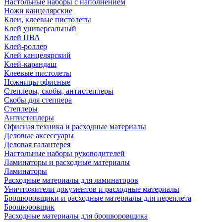
Настольные наборы с наполнением
Ножи канцелярские
Клеи, клеевые пистолеты
Клей универсальный
Клей ПВА
Клей-роллер
Клей канцелярский
Клей-карандаш
Клеевые пистолеты
Ножницы офисные
Степлеры, скобы, антистеплеры
Скобы для степпера
Степлеры
Антистеплеры
Офисная техника и расходные материалы
Деловые аксессуары
Деловая галантерея
Настольные наборы руководителей
Ламинаторы и расходные материалы
Ламинаторы
Расходные материалы для ламинаторов
Уничтожители документов и расходные материалы
Брошюровщики и расходные материалы для переплета
Брошюровщик
Расходные материалы для брошюровщика