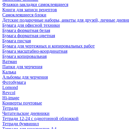
Флажки-закладки самоклеящиеся
Книги для записи рецептов
Самоклеящиеся блоки
Детские подарочные наборы, анкеты для друзей, личные днев
Бумага для офисной техники
Бумага форматная белая
Бумага форматная цветная
Бумага писчая
Бумага для чертежных и копировальных работ
Бумага масштабно-координатная
Бумага копировальная
Ватман
Папки для черчения
Калька
Альбомы для черчения
Фотобумага
Lomond
Revcol
Hi-image
Конверты почтовые
Тетради
Читательские дневники
Тетради 12-24 с однотонной обложкой
Тетради бумвинил
Тетради для конспектов А4