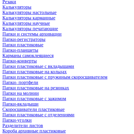
Резаки
Калькуляторы
Калькуляторы настольные
Калькуляторы карманные
Калькуляторы научные
Калькуляторы печатающие
Папки и системы архивации
Папки-регистраторы
Папки пластиковые
Папки-планшеты
Карманы самоклеящиеся
Папки-конверты
Папки пластиковые с вкладышами
Папки пластиковые на кольцах
Папки пластиковые с пружиным скоросшивателем
Папки- портфели
Папки пластиковые на резинках
Папки на молнии
Папки пластиковые с зажимом
Папки-вкладыши
Скоросшиватели пластиковые
Папки пластиковые с отделениями
Папки-уголки
Разделители листов
Короба архивные пластиковые