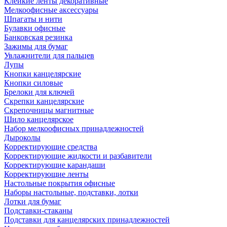
Клейкие ленты декоративные
Мелкоофисные аксессуары
Шпагаты и нити
Булавки офисные
Банковская резинка
Зажимы для бумаг
Увлажнители для пальцев
Лупы
Кнопки канцелярские
Кнопки силовые
Брелоки для ключей
Скрепки канцелярские
Скрепочницы магнитные
Шило канцелярское
Набор мелкоофисных принадлежностей
Дыроколы
Корректирующие средства
Корректирующие жидкости и разбавители
Корректирующие карандаши
Корректирующие ленты
Настольные покрытия офисные
Наборы настольные, подставки, лотки
Лотки для бумаг
Подставки-стаканы
Подставки для канцелярских принадлежностей