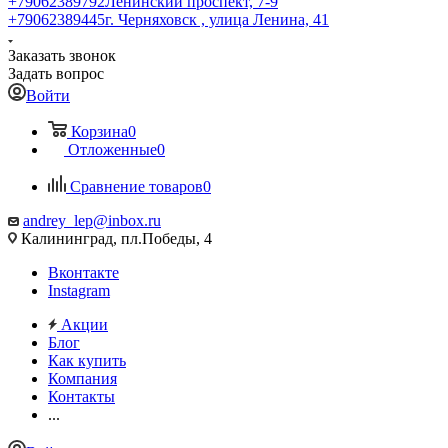
+79062389792
Ленинский проспект, 7-9
+79062389445
г. Черняховск , улица Ленина, 41
Заказать звонок
Задать вопрос
Войти
Корзина
0
Отложенные
0
Сравнение товаров
0
andrey_lep@inbox.ru
Калининград, пл.Победы, 4
Вконтакте
Instagram
Акции
Блог
Как купить
Компания
Контакты
...