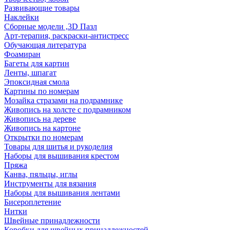
Развивающие товары
Наклейки
Сборные модели ,3D Пазл
Арт-терапия, раскраски-антистресс
Обучающая литература
Фоамиран
Багеты для картин
Ленты, шпагат
Эпоксидная смола
Картины по номерам
Мозайка стразами на подрамнике
Живопись на холсте с подрамником
Живопись на дереве
Живопись на картоне
Открытки по номерам
Товары для шитья и рукоделия
Наборы для вышивания крестом
Пряжа
Канва, пяльцы, иглы
Инструменты для вязания
Наборы для вышивания лентами
Бисероплетение
Нитки
Швейные принадлежности
Коробки для швейных принадлежностей