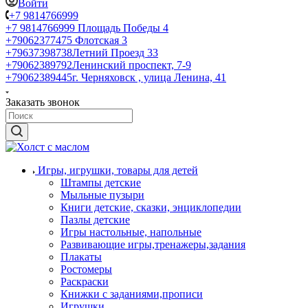
Войти
+7 9814766999
+7 9814766999
Площадь Победы 4
+79062377475
Флотская 3
+79637398738
Летний Проезд 33
+79062389792
Ленинский проспект, 7-9
+79062389445
г. Черняховск , улица Ленина, 41
Заказать звонок
Игры, игрушки, товары для детей
Штампы детские
Мыльные пузыри
Книги детские, сказки, энциклопедии
Пазлы детские
Игры настольные, напольные
Развивающие игры,тренажеры,задания
Плакаты
Ростомеры
Раскраски
Книжки с заданиями,прописи
Игрушки