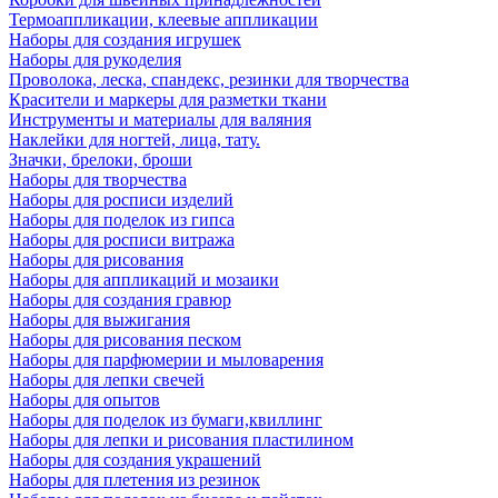
Термоаппликации, клеевые аппликации
Наборы для создания игрушек
Наборы для рукоделия
Проволока, леска, спандекс, резинки для творчества
Красители и маркеры для разметки ткани
Инструменты и материалы для валяния
Наклейки для ногтей, лица, тату.
Значки, брелоки, броши
Наборы для творчества
Наборы для росписи изделий
Наборы для поделок из гипса
Наборы для росписи витража
Наборы для рисования
Наборы для аппликаций и мозаики
Наборы для создания гравюр
Наборы для выжигания
Наборы для рисования песком
Наборы для парфюмерии и мыловарения
Наборы для лепки свечей
Наборы для опытов
Наборы для поделок из бумаги,квиллинг
Наборы для лепки и рисования пластилином
Наборы для создания украшений
Наборы для плетения из резинок