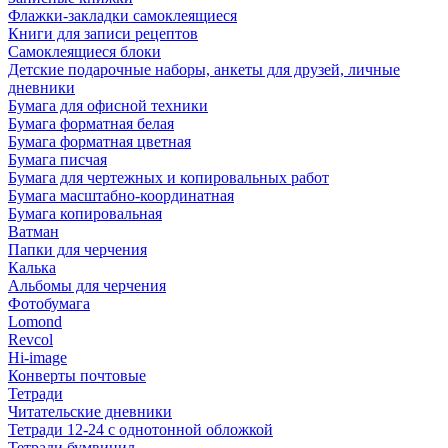
Флажки-закладки самоклеящиеся
Книги для записи рецептов
Самоклеящиеся блоки
Детские подарочные наборы, анкеты для друзей, личные
дневники
Бумага для офисной техники
Бумага форматная белая
Бумага форматная цветная
Бумага писчая
Бумага для чертежных и копировальных работ
Бумага масштабно-координатная
Бумага копировальная
Ватман
Папки для черчения
Калька
Альбомы для черчения
Фотобумага
Lomond
Revcol
Hi-image
Конверты почтовые
Тетради
Читательские дневники
Тетради 12-24 с однотонной обложкой
Тетради бумвинил