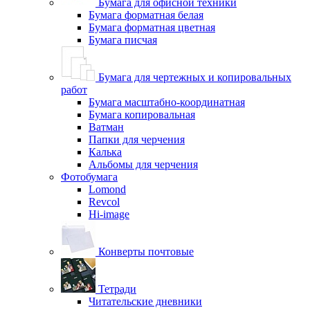
Бумага для офисной техники
Бумага форматная белая
Бумага форматная цветная
Бумага писчая
Бумага для чертежных и копировальных
работ
Бумага масштабно-координатная
Бумага копировальная
Ватман
Папки для черчения
Калька
Альбомы для черчения
Фотобумага
Lomond
Revcol
Hi-image
Конверты почтовые
Тетради
Читательские дневники