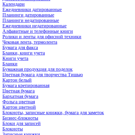
Календари
Ежедневники датированные
Планинги датированные
Планинги недатированные
Ежедневники недатированные
Алфавитные и телефонные книги
Ролики и ленты для офисной техники
Чековая лента, термолента
Бумага для факса
Бланки, книги учета
Книги учета
Бланки
Бумажная продукция для поделок
Цветная бумага для творчества Тишью
Картон белый
Бумага крепированная
Цветная бумага
Бархатная бумага
Фольга цветная
Картон цветной
Блокноты, записные книжки, бумага для заметок
Бизнес-блокноты
Блоки для записей
Блокноты
Записные книжки