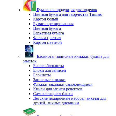
Бумажная продукция для поделок
Цветная бумага для творчества Тишью
Картон белый
Бумага крепированная
Цветная бумага
Бархатная бумага
Фольга цветная
Картон цветной
Блокноты, записные книжки, бумага для
заметок
Бизнес-блокноты
Блоки для записей
Блокноты
Записные книжки
Флажки-закладки самоклеящиеся
Книги для записи рецептов
Самоклеящиеся блоки
Детские подарочные наборы, анкеты для
друзей, личные дневники