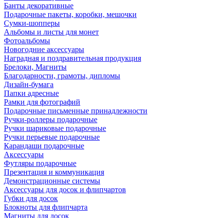
Банты декоративные
Подарочные пакеты, коробки, мешочки
Сумки-шопперы
Альбомы и листы для монет
Фотоальбомы
Новогодние аксессуары
Наградная и поздравительная продукция
Брелоки, Магниты
Благодарности, грамоты, дипломы
Дизайн-бумага
Папки адресные
Рамки для фотографий
Подарочные письменные принадлежности
Ручки-роллеры подарочные
Ручки шариковые подарочные
Ручки перьевые подарочные
Карандаши подарочные
Аксессуары
Футляры подарочные
Презентация и коммуникация
Демонстрационные системы
Аксессуары для досок и флипчартов
Губки для досок
Блокноты для флипчарта
Магниты для досок