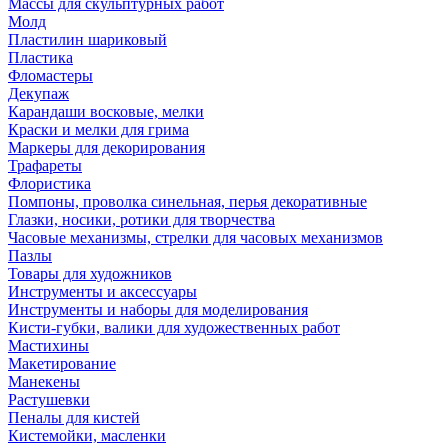
Массы для скульптурных работ
Молд
Пластилин шариковый
Пластика
Фломастеры
Декупаж
Карандаши восковые, мелки
Краски и мелки для грима
Маркеры для декорирования
Трафареты
Флористика
Помпоны, проволка синельная, перья декоративные
Глазки, носики, ротики для творчества
Часовые механизмы, стрелки для часовых механизмов
Пазлы
Товары для художников
Инструменты и аксессуары
Инструменты и наборы для моделирования
Кисти-губки, валики для художественных работ
Мастихины
Макетирование
Манекены
Растушевки
Пеналы для кистей
Кистемойки, масленки