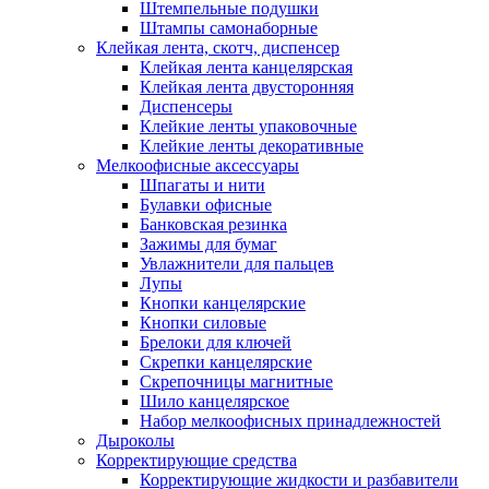
Штемпельные подушки
Штампы самонаборные
Клейкая лента, скотч, диспенсер
Клейкая лента канцелярская
Клейкая лента двусторонняя
Диспенсеры
Клейкие ленты упаковочные
Клейкие ленты декоративные
Мелкоофисные аксессуары
Шпагаты и нити
Булавки офисные
Банковская резинка
Зажимы для бумаг
Увлажнители для пальцев
Лупы
Кнопки канцелярские
Кнопки силовые
Брелоки для ключей
Скрепки канцелярские
Скрепочницы магнитные
Шило канцелярское
Набор мелкоофисных принадлежностей
Дыроколы
Корректирующие средства
Корректирующие жидкости и разбавители