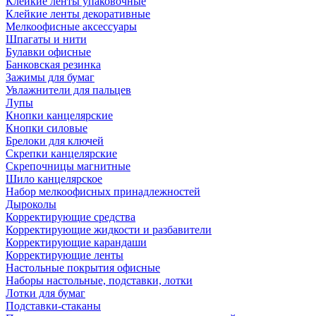
Клейкие ленты упаковочные
Клейкие ленты декоративные
Мелкоофисные аксессуары
Шпагаты и нити
Булавки офисные
Банковская резинка
Зажимы для бумаг
Увлажнители для пальцев
Лупы
Кнопки канцелярские
Кнопки силовые
Брелоки для ключей
Скрепки канцелярские
Скрепочницы магнитные
Шило канцелярское
Набор мелкоофисных принадлежностей
Дыроколы
Корректирующие средства
Корректирующие жидкости и разбавители
Корректирующие карандаши
Корректирующие ленты
Настольные покрытия офисные
Наборы настольные, подставки, лотки
Лотки для бумаг
Подставки-стаканы