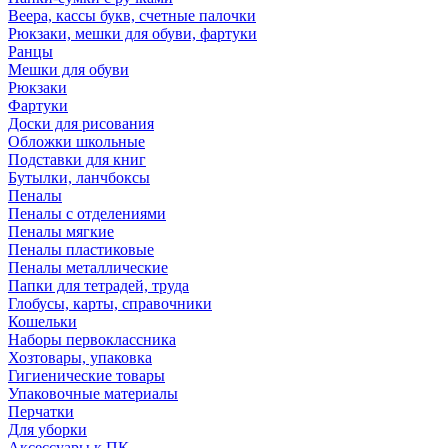
Веера, кассы букв, счетные палочки
Рюкзаки, мешки для обуви, фартуки
Ранцы
Мешки для обуви
Рюкзаки
Фартуки
Доски для рисования
Обложки школьные
Подставки для книг
Бутылки, ланчбоксы
Пеналы
Пеналы с отделениями
Пеналы мягкие
Пеналы пластиковые
Пеналы металлические
Папки для тетрадей, труда
Глобусы, карты, справочники
Кошельки
Наборы первоклассника
Хозтовары, упаковка
Гигиенические товары
Упаковочные материалы
Перчатки
Для уборки
Аксессуары к ПК