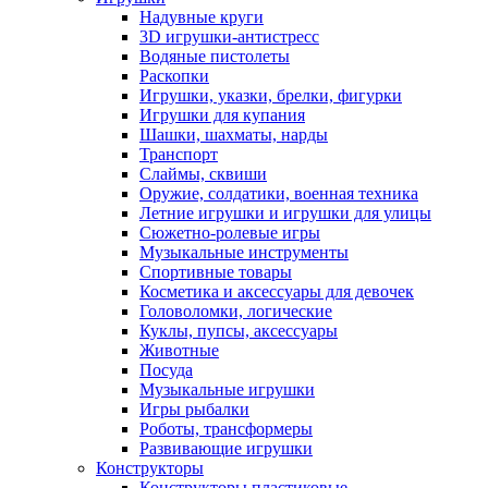
Надувные круги
3D игрушки-антистресс
Водяные пистолеты
Раскопки
Игрушки, указки, брелки, фигурки
Игрушки для купания
Шашки, шахматы, нарды
Транспорт
Слаймы, сквиши
Оружие, солдатики, военная техника
Летние игрушки и игрушки для улицы
Сюжетно-ролевые игры
Музыкальные инструменты
Спортивные товары
Косметика и аксессуары для девочек
Головоломки, логические
Куклы, пупсы, аксессуары
Животные
Посуда
Музыкальные игрушки
Игры рыбалки
Роботы, трансформеры
Развивающие игрушки
Конструкторы
Конструкторы пластиковые