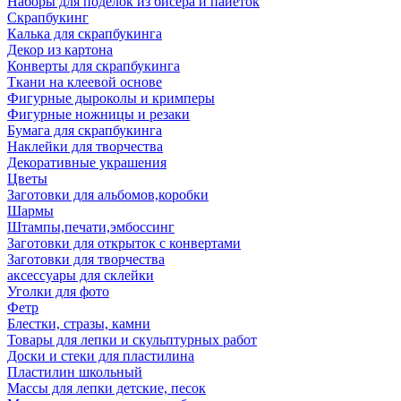
Наборы для поделок из бисера и пайеток
Скрапбукинг
Калька для скрапбукинга
Декор из картона
Конверты для скрапбукинга
Ткани на клеевой основе
Фигурные дыроколы и кримперы
Фигурные ножницы и резаки
Бумага для скрапбукинга
Наклейки для творчества
Декоративные украшения
Цветы
Заготовки для альбомов,коробки
Шармы
Штампы,печати,эмбоссинг
Заготовки для открыток с конвертами
Заготовки для творчества
аксессуары для склейки
Уголки для фото
Фетр
Блестки, стразы, камни
Товары для лепки и скульптурных работ
Доски и стеки для пластилина
Пластилин школьный
Массы для лепки детские, песок