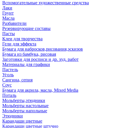
Вспомогательные художественные средства
Лаки
Грунт
Масла
Разбавители
Резервирующие составы
Пасты
Клеи для творчества
Гели для эффекта
Бумага для набросков,рисования,эскизов
Бумага из бамбука, рисовая
Заготовки для росписи и др. худ. работ
Материалы для графики
Пастель
Уголь
Сангина, сепия
Соус
Бумага для акрила, масла, Mixed Media
Поталь
Мольберты,этюдники
Мольберты настольные
Мольберты напольные
Этюдники
Карандаши цветные
Карандаши цветные штучно