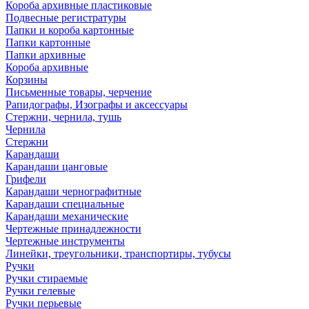
Короба архивные пластиковые
Подвесные регистратуры
Папки и короба картонные
Папки картонные
Папки архивные
Короба архивные
Корзины
Письменные товары, черчение
Рапидографы, Изографы и аксессуары
Стержни, чернила, тушь
Чернила
Стержни
Карандаши
Карандаши цанговые
Грифели
Карандаши чернографитные
Карандаши специальные
Карандаши механические
Чертежные принадлежности
Чертежные инструменты
Линейки, треугольники, транспортиры, тубусы
Ручки
Ручки стираемые
Ручки гелевые
Ручки перьевые