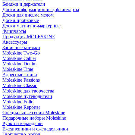
Бейджи и держатели
Доски информационные, флипчарты
Доски для письма мелом
Доски пробковые
Доски магнитно-маркерные
Флипчарты
Продукция MOLESKINE
Аксессуары
Записные книжки
Moleskine Two-Go
Moleskine Cahier
Moleskine Denim
Moleskine Time
Адресные книги
Moleskine Passions
Moleskine Classic
Moleskine для творчества
Moleskine путеводители
Moleskine Folio
Moleskine Reporter
Специальные серии Moleskine
Подарочные наборы Moleskine
Ручки и карандаши
Ежедневники и еженедельники
Творчество, хобби