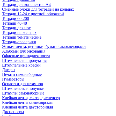
Тетради для конспектов А4
Сменные блоки для тетрадей на кольцах
Тетради 12-24 с цветной обложкой
Тетради 60-200
Тетради 40-48
Тетради для нот
Тетради на кольцах
Тетради тематические
Тетради-словарики
Этикет-лента, ценники, бумага самоклеющаяся
Альбомы для рисования
Офисные принадлежности
Штемпельная продукция
Штемпельные краски
Датеры
Печати самонаборные
Нумераторы
Оснастки для штампов
Штемпельные подушки
Штампы самонаборные
Клейкая лента, скотч, диспенсер
Клейкая лента канцелярская
Клейкая лента двусторонняя
Диспенсеры