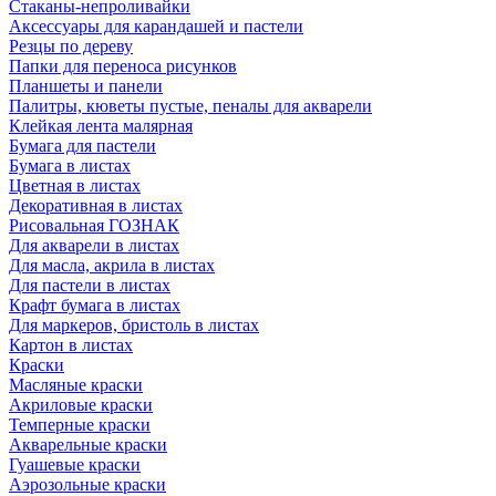
Стаканы-непроливайки
Аксессуары для карандашей и пастели
Резцы по дереву
Папки для переноса рисунков
Планшеты и панели
Палитры, кюветы пустые, пеналы для акварели
Клейкая лента малярная
Бумага для пастели
Бумага в листах
Цветная в листах
Декоративная в листах
Рисовальная ГОЗНАК
Для акварели в листах
Для масла, акрила в листах
Для пастели в листах
Крафт бумага в листах
Для маркеров, бристоль в листах
Картон в листах
Краски
Масляные краски
Акриловые краски
Темперные краски
Акварельные краски
Гуашевые краски
Аэрозольные краски