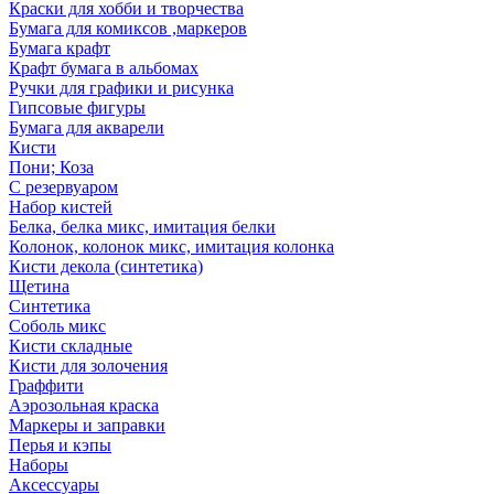
Краски для хобби и творчества
Бумага для комиксов ,маркеров
Бумага крафт
Крафт бумага в альбомах
Ручки для графики и рисунка
Гипсовые фигуры
Бумага для акварели
Кисти
Пони; Коза
С резервуаром
Набор кистей
Белка, белка микс, имитация белки
Колонок, колонок микс, имитация колонка
Кисти декола (синтетика)
Щетина
Синтетика
Соболь микс
Кисти складные
Кисти для золочения
Граффити
Аэрозольная краска
Маркеры и заправки
Перья и кэпы
Наборы
Аксессуары