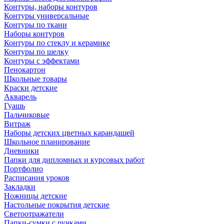
Контуры, наборы контуров
Контуры универсальные
Контуры по ткани
Наборы контуров
Контуры по стеклу и керамике
Контуры по шелку
Контуры с эффектами
Пенокартон
Школьные товары
Краски детские
Акварель
Гуашь
Пальчиковые
Витраж
Наборы детских цветных карандашей
Школьное планирование
Дневники
Папки для дипломных и курсовых работ
Портфолио
Расписания уроков
Закладки
Ножницы детские
Настольные покрытия детские
Светоотражатели
Папки-сумки с ручками