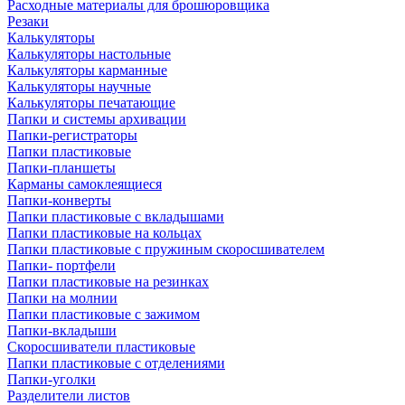
Расходные материалы для брошюровщика
Резаки
Калькуляторы
Калькуляторы настольные
Калькуляторы карманные
Калькуляторы научные
Калькуляторы печатающие
Папки и системы архивации
Папки-регистраторы
Папки пластиковые
Папки-планшеты
Карманы самоклеящиеся
Папки-конверты
Папки пластиковые с вкладышами
Папки пластиковые на кольцах
Папки пластиковые с пружиным скоросшивателем
Папки- портфели
Папки пластиковые на резинках
Папки на молнии
Папки пластиковые с зажимом
Папки-вкладыши
Скоросшиватели пластиковые
Папки пластиковые с отделениями
Папки-уголки
Разделители листов