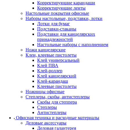
Корректирующие карандаши
Корректирующие ленты
Настольные покрытия офисные
Наборы настольные, подставки, лотки
Лотки для бумаг
Подставки-стаканы
Подставки для канцелярских
принадлежностей
Настольные наборы с наполнением
Ножи канцелярские
Клеи, клеевые пистолеты
Клей универсальный
Клей ПВА
Клей-роллер
Клей канцелярский
Клей-карандаш
Клеевые пистолеты
Ножницы офисные
Степлеры, скобы, антистеплеры
Скобы для степпера
Степлеры
Антистеплеры
Офисная техника и расходные материалы
Деловые аксессуары
Деловая галантерея