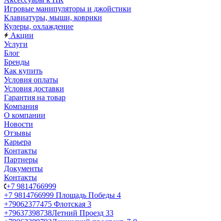
Игровые манипуляторы и джойстики
Клавиатуры, мыши, коврики
Кулеры, охлаждение
Акции
Услуги
Блог
Бренды
Как купить
Условия оплаты
Условия доставки
Гарантия на товар
Компания
О компании
Новости
Отзывы
Карьера
Контакты
Партнеры
Документы
Контакты
+7 9814766999
+7 9814766999
Площадь Победы 4
+79062377475
Флотская 3
+79637398738
Летний Проезд 33