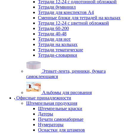
Тетради 12-24 с однотонной обложкой
Тетради бумвинил
Тетради для конспектов А4
Сменные блоки для тетрадей на кольцах
Тетради 12-24 с цветной обложкой
Тетради 60-200
Тетради 40-48
Тетради для нот
Тетради на кольцах
Тетради тематические
Тетради-словарики
Этикет-лента, ценники, бумага
самоклеющаяся
Альбомы для рисования
Офисные принадлежности
Штемпельная продукция
Штемпельные краски
Датеры
Печати самонаборные
Нумераторы
Оснастки для штампов