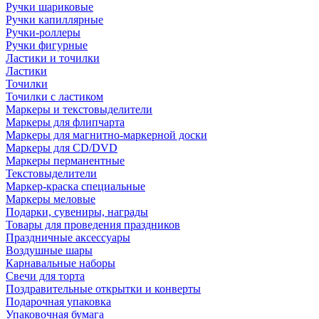
Ручки шариковые
Ручки капиллярные
Ручки-роллеры
Ручки фигурные
Ластики и точилки
Ластики
Точилки
Точилки с ластиком
Маркеры и текстовыделители
Маркеры для флипчарта
Маркеры для магнитно-маркерной доски
Маркеры для CD/DVD
Маркеры перманентные
Текстовыделители
Маркер-краска специальные
Маркеры меловые
Подарки, сувениры, награды
Товары для проведения праздников
Праздничные аксессуары
Воздушные шары
Карнавальные наборы
Свечи для торта
Поздравительные открытки и конверты
Подарочная упаковка
Упаковочная бумага