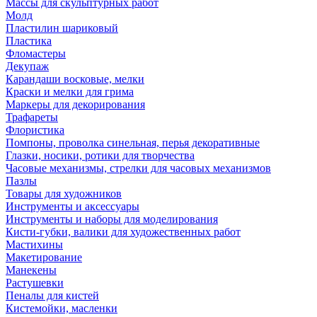
Массы для скульптурных работ
Молд
Пластилин шариковый
Пластика
Фломастеры
Декупаж
Карандаши восковые, мелки
Краски и мелки для грима
Маркеры для декорирования
Трафареты
Флористика
Помпоны, проволка синельная, перья декоративные
Глазки, носики, ротики для творчества
Часовые механизмы, стрелки для часовых механизмов
Пазлы
Товары для художников
Инструменты и аксессуары
Инструменты и наборы для моделирования
Кисти-губки, валики для художественных работ
Мастихины
Макетирование
Манекены
Растушевки
Пеналы для кистей
Кистемойки, масленки