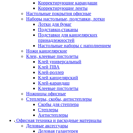
Корректирующие карандаши
Корректирующие ленты
Настольные покрытия офисные
Наборы настольные, подставки, лотки
Лотки для бумаг
Подставки-стаканы
Подставки для канцелярских
принадлежностей
Настольные наборы с наполнением
Ножи канцелярские
Клеи, клеевые пистолеты
Клей универсальный
Клей ПВА
Клей-роллер
Клей канцелярский
Клей-карандаш
Клеевые пистолеты
Ножницы офисные
Степлеры, скобы, антистеплеры
Скобы для степпера
Степлеры
Антистеплеры
Офисная техника и расходные материалы
Деловые аксессуары
Деловая галантерея