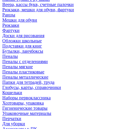
Веера, кассы букв, счетные палочки
Рюкзаки, мешки для обуви, фартуки
Ранцы
Мешки для обуви
Рюкзаки
Фартуки
Доски для рисования
Обложки школьные
Подставки для книг
Бутылки, ланчбоксы
Пеналы
Пеналы с отделениями
Пеналы мягкие
Пеналы пластиковые
Пеналы металлические
Папки для тетрадей, труда
Глобусы, карты, справочники
Кошельки
Наборы первоклассника
Хозтовары, упаковка
Гигиенические товары
Упаковочные материалы
Перчатки
Для уборки
Аксессуары к ПК