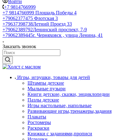
Войти
+7 9814766999
+7 9814766999
Площадь Победы 4
+79062377475
Флотская 3
+79637398738
Летний Проезд 33
+79062389792
Ленинский проспект, 7-9
+79062389445
г. Черняховск , улица Ленина, 41
Заказать звонок
Игры, игрушки, товары для детей
Штампы детские
Мыльные пузыри
Книги детские, сказки, энциклопедии
Пазлы детские
Игры настольные, напольные
Развивающие игры,тренажеры,задания
Плакаты
Ростомеры
Раскраски
Книжки с заданиями,прописи
Игрушки