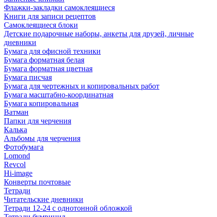
Флажки-закладки самоклеящиеся
Книги для записи рецептов
Самоклеящиеся блоки
Детские подарочные наборы, анкеты для друзей, личные
дневники
Бумага для офисной техники
Бумага форматная белая
Бумага форматная цветная
Бумага писчая
Бумага для чертежных и копировальных работ
Бумага масштабно-координатная
Бумага копировальная
Ватман
Папки для черчения
Калька
Альбомы для черчения
Фотобумага
Lomond
Revcol
Hi-image
Конверты почтовые
Тетради
Читательские дневники
Тетради 12-24 с однотонной обложкой
Тетради бумвинил