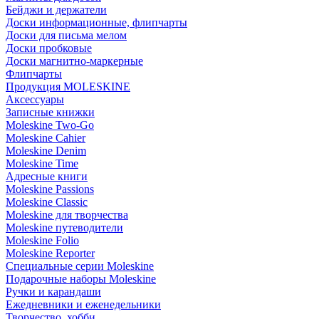
Бейджи и держатели
Доски информационные, флипчарты
Доски для письма мелом
Доски пробковые
Доски магнитно-маркерные
Флипчарты
Продукция MOLESKINE
Аксессуары
Записные книжки
Moleskine Two-Go
Moleskine Cahier
Moleskine Denim
Moleskine Time
Адресные книги
Moleskine Passions
Moleskine Classic
Moleskine для творчества
Moleskine путеводители
Moleskine Folio
Moleskine Reporter
Специальные серии Moleskine
Подарочные наборы Moleskine
Ручки и карандаши
Ежедневники и еженедельники
Творчество, хобби