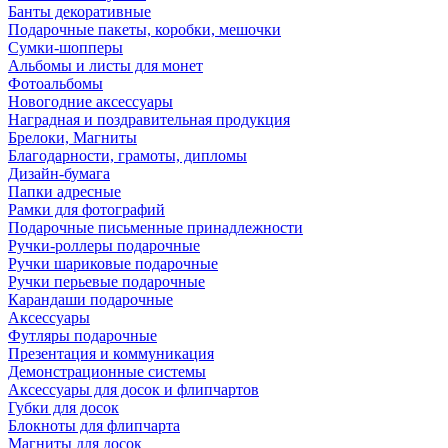
Банты декоративные
Подарочные пакеты, коробки, мешочки
Сумки-шопперы
Альбомы и листы для монет
Фотоальбомы
Новогодние аксессуары
Наградная и поздравительная продукция
Брелоки, Магниты
Благодарности, грамоты, дипломы
Дизайн-бумага
Папки адресные
Рамки для фотографий
Подарочные письменные принадлежности
Ручки-роллеры подарочные
Ручки шариковые подарочные
Ручки перьевые подарочные
Карандаши подарочные
Аксессуары
Футляры подарочные
Презентация и коммуникация
Демонстрационные системы
Аксессуары для досок и флипчартов
Губки для досок
Блокноты для флипчарта
Магниты для досок