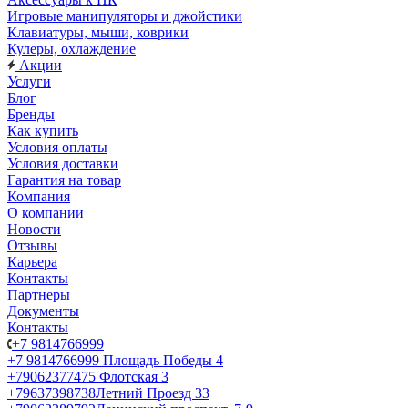
Игровые манипуляторы и джойстики
Клавиатуры, мыши, коврики
Кулеры, охлаждение
Акции
Услуги
Блог
Бренды
Как купить
Условия оплаты
Условия доставки
Гарантия на товар
Компания
О компании
Новости
Отзывы
Карьера
Контакты
Партнеры
Документы
Контакты
+7 9814766999
+7 9814766999
Площадь Победы 4
+79062377475
Флотская 3
+79637398738
Летний Проезд 33