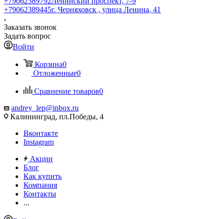
+79062389792
Ленинский проспект, 7-9
+79062389445
г. Черняховск , улица Ленина, 41
Заказать звонок
Задать вопрос
Войти
Корзина
0
Отложенные
0
Сравнение товаров
0
andrey_lep@inbox.ru
Калининград, пл.Победы, 4
Вконтакте
Instagram
Акции
Блог
Как купить
Компания
Контакты
...