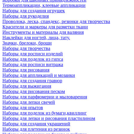
Термоаппликации, клеевые аппликации
Наборы для создания игрушек
Наборы для рукоделия
Проволока, леска, спандекс, резинки для творчества
Красители и маркеры для разметки ткани
Инструменты и материалы для валяния
Наклейки для ногтей, лица, тату.
Значки, брелоки, броши
Наборы для творчества
Наборы для росписи изделий
Наборы для поделок из гипса
Наборы для росписи витража
Наборы для рисования
Наборы для аппликаций и мозаики
Наборы для создания гравюр
Наборы для выжигания
Наборы для рисования песком
Наборы для парфюмерии и мыловарения
Наборы для лепки свечей
Наборы для опытов
Наборы для поделок из бумаги,квиллинг
Наборы для лепки и рисования пластилином
Наборы для создания украшений
Наборы для плетения из резинок