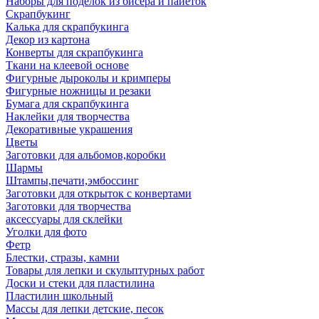
Наборы для поделок из бисера и пайеток
Скрапбукинг
Калька для скрапбукинга
Декор из картона
Конверты для скрапбукинга
Ткани на клеевой основе
Фигурные дыроколы и кримперы
Фигурные ножницы и резаки
Бумага для скрапбукинга
Наклейки для творчества
Декоративные украшения
Цветы
Заготовки для альбомов,коробки
Шармы
Штампы,печати,эмбоссинг
Заготовки для открыток с конвертами
Заготовки для творчества
аксессуары для склейки
Уголки для фото
Фетр
Блестки, стразы, камни
Товары для лепки и скульптурных работ
Доски и стеки для пластилина
Пластилин школьный
Массы для лепки детские, песок