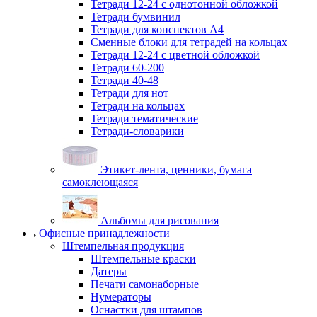
Тетради 12-24 с однотонной обложкой
Тетради бумвинил
Тетради для конспектов А4
Сменные блоки для тетрадей на кольцах
Тетради 12-24 с цветной обложкой
Тетради 60-200
Тетради 40-48
Тетради для нот
Тетради на кольцах
Тетради тематические
Тетради-словарики
Этикет-лента, ценники, бумага
самоклеющаяся
Альбомы для рисования
Офисные принадлежности
Штемпельная продукция
Штемпельные краски
Датеры
Печати самонаборные
Нумераторы
Оснастки для штампов