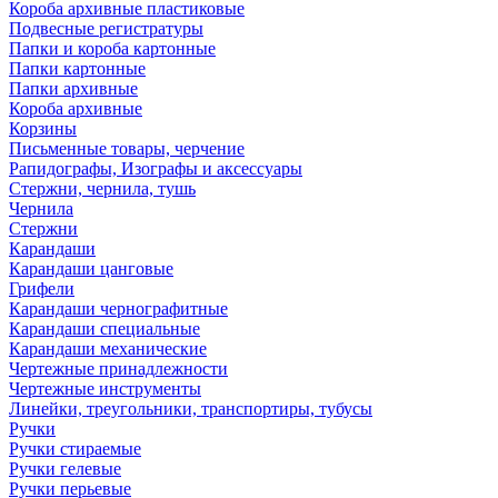
Короба архивные пластиковые
Подвесные регистратуры
Папки и короба картонные
Папки картонные
Папки архивные
Короба архивные
Корзины
Письменные товары, черчение
Рапидографы, Изографы и аксессуары
Стержни, чернила, тушь
Чернила
Стержни
Карандаши
Карандаши цанговые
Грифели
Карандаши чернографитные
Карандаши специальные
Карандаши механические
Чертежные принадлежности
Чертежные инструменты
Линейки, треугольники, транспортиры, тубусы
Ручки
Ручки стираемые
Ручки гелевые
Ручки перьевые