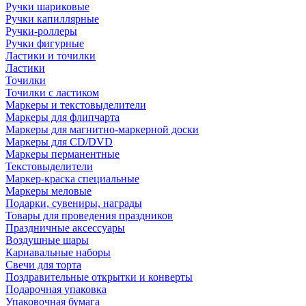
Ручки шариковые
Ручки капиллярные
Ручки-роллеры
Ручки фигурные
Ластики и точилки
Ластики
Точилки
Точилки с ластиком
Маркеры и текстовыделители
Маркеры для флипчарта
Маркеры для магнитно-маркерной доски
Маркеры для CD/DVD
Маркеры перманентные
Текстовыделители
Маркер-краска специальные
Маркеры меловые
Подарки, сувениры, награды
Товары для проведения праздников
Праздничные аксессуары
Воздушные шары
Карнавальные наборы
Свечи для торта
Поздравительные открытки и конверты
Подарочная упаковка
Упаковочная бумага