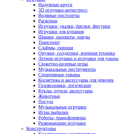
Надувные круги
3D игрушки-антистресс
Водяные пистолеты
Раскопки
Игрушки, указки, брелки, фигурки
Игрушки для купания
Шашки, шахматы, нарды
Транспорт
Слаймы, сквиши
Оружие, солдатики, военная техника
Летние игрушки и игрушки для улицы
Сюжетно-ролевые игры
Музыкальные инструменты
Спортивные товары
Косметика и аксессуары для девочек
Головоломки, логические
Куклы, пупсы, аксессуары
Животные
Посуда
Музыкальные игрушки
Игры рыбалки
Роботы, трансформеры
Развивающие игрушки
Конструкторы
Конструкторы пластиковые