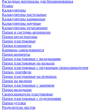
Расходные материалы для брошюровщика
Резаки
Калькуляторы
Калькуляторы настольные
Калькуляторы карманные
Калькуляторы научные
Калькуляторы печатающие
Папки и системы архивации
Папки-регистраторы
Папки пластиковые
Папки-планшеты
Карманы самоклеящиеся
Папки-конверты
Папки пластиковые с вкладышами
Папки пластиковые на кольцах
Папки пластиковые с пружиным скоросшивателем
Папки- портфели
Папки пластиковые на резинках
Папки на молнии
Папки пластиковые с зажимом
Папки-вкладыши
Скоросшиватели пластиковые
Папки пластиковые с отделениями
Папки-уголки
Разделители листов