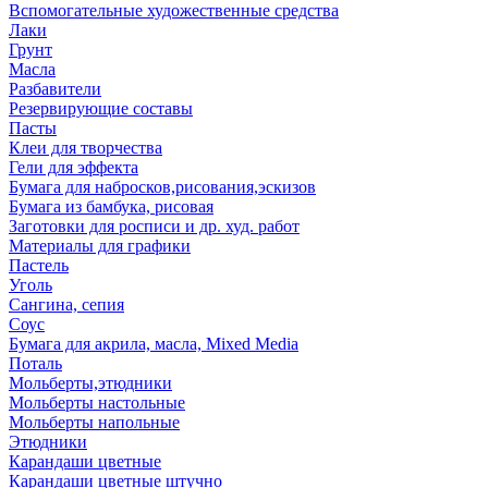
Вспомогательные художественные средства
Лаки
Грунт
Масла
Разбавители
Резервирующие составы
Пасты
Клеи для творчества
Гели для эффекта
Бумага для набросков,рисования,эскизов
Бумага из бамбука, рисовая
Заготовки для росписи и др. худ. работ
Материалы для графики
Пастель
Уголь
Сангина, сепия
Соус
Бумага для акрила, масла, Mixed Media
Поталь
Мольберты,этюдники
Мольберты настольные
Мольберты напольные
Этюдники
Карандаши цветные
Карандаши цветные штучно