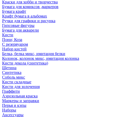
Краски для хобби и творчества
Бумага для комиксов ,маркеров
Бумага крафт
Крафт бумага в альбомах
Ручки для графики и рисунка
Гипсовые фигуры
Бумага для акварели
Кисти
Пони; Коза
С резервуаром
Набор кистей
Белка, белка микс, имитация белки
Колонок, колонок микс, имитация колонка
Кисти декола (синтетика)
Щетина
Синтетика
Соболь микс
Кисти складные
Кисти для золочения
Граффити
Аэрозольная краска
Маркеры и заправки
Перья и кэпы
Наборы
Аксессуары