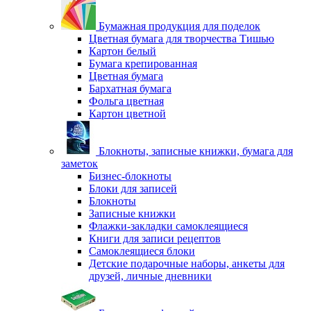
Бумажная продукция для поделок
Цветная бумага для творчества Тишью
Картон белый
Бумага крепированная
Цветная бумага
Бархатная бумага
Фольга цветная
Картон цветной
Блокноты, записные книжки, бумага для
заметок
Бизнес-блокноты
Блоки для записей
Блокноты
Записные книжки
Флажки-закладки самоклеящиеся
Книги для записи рецептов
Самоклеящиеся блоки
Детские подарочные наборы, анкеты для
друзей, личные дневники