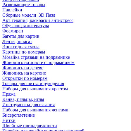
Развивающие товары
Наклейки
Сборные модели ,3D Пазл
Арт-терапия, раскраски-антистресс
Обучающая литература
Фоамиран
Багеты для картин
Ленты, шпагат
Эпоксидная смола
Картины по номерам
Мозайка стразами на подрамнике
Живопись на холсте с подрамником
Живопись на дереве
Живопись на картоне
Открытки по номерам
Товары для шитья и рукоделия
Наборы для вышивания крестом
Пряжа
Канва, пяльцы, иглы
Инструменты для вязания
Наборы для вышивания лентами
Бисероплетение
Нитки
Швейные принадлежности
Коробки для швейных принадлежностей