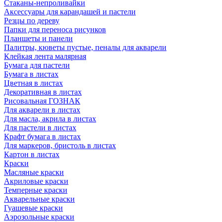
Стаканы-непроливайки
Аксессуары для карандашей и пастели
Резцы по дереву
Папки для переноса рисунков
Планшеты и панели
Палитры, кюветы пустые, пеналы для акварели
Клейкая лента малярная
Бумага для пастели
Бумага в листах
Цветная в листах
Декоративная в листах
Рисовальная ГОЗНАК
Для акварели в листах
Для масла, акрила в листах
Для пастели в листах
Крафт бумага в листах
Для маркеров, бристоль в листах
Картон в листах
Краски
Масляные краски
Акриловые краски
Темперные краски
Акварельные краски
Гуашевые краски
Аэрозольные краски