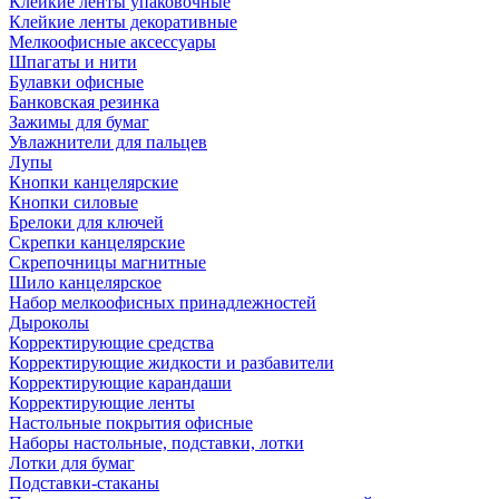
Клейкие ленты упаковочные
Клейкие ленты декоративные
Мелкоофисные аксессуары
Шпагаты и нити
Булавки офисные
Банковская резинка
Зажимы для бумаг
Увлажнители для пальцев
Лупы
Кнопки канцелярские
Кнопки силовые
Брелоки для ключей
Скрепки канцелярские
Скрепочницы магнитные
Шило канцелярское
Набор мелкоофисных принадлежностей
Дыроколы
Корректирующие средства
Корректирующие жидкости и разбавители
Корректирующие карандаши
Корректирующие ленты
Настольные покрытия офисные
Наборы настольные, подставки, лотки
Лотки для бумаг
Подставки-стаканы