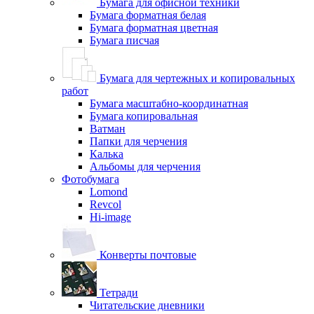
Бумага для офисной техники
Бумага форматная белая
Бумага форматная цветная
Бумага писчая
Бумага для чертежных и копировальных
работ
Бумага масштабно-координатная
Бумага копировальная
Ватман
Папки для черчения
Калька
Альбомы для черчения
Фотобумага
Lomond
Revcol
Hi-image
Конверты почтовые
Тетради
Читательские дневники