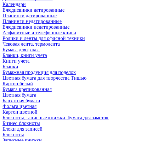
Календари
Ежедневники датированные
Планинги датированные
Планинги недатированные
Ежедневники недатированные
Алфавитные и телефонные книги
Ролики и ленты для офисной техники
Чековая лента, термолента
Бумага для факса
Бланки, книги учета
Книги учета
Бланки
Бумажная продукция для поделок
Цветная бумага для творчества Тишью
Картон белый
Бумага крепированная
Цветная бумага
Бархатная бумага
Фольга цветная
Картон цветной
Блокноты, записные книжки, бумага для заметок
Бизнес-блокноты
Блоки для записей
Блокноты
Записные книжки