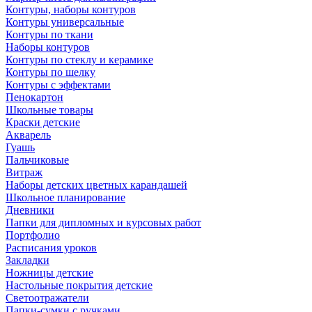
Контуры, наборы контуров
Контуры универсальные
Контуры по ткани
Наборы контуров
Контуры по стеклу и керамике
Контуры по шелку
Контуры с эффектами
Пенокартон
Школьные товары
Краски детские
Акварель
Гуашь
Пальчиковые
Витраж
Наборы детских цветных карандашей
Школьное планирование
Дневники
Папки для дипломных и курсовых работ
Портфолио
Расписания уроков
Закладки
Ножницы детские
Настольные покрытия детские
Светоотражатели
Папки-сумки с ручками