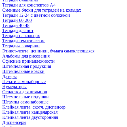
Тетради для конспектов А4
Сменные блоки для тетрадей на кольцах
Тетради 12-24 с цветной обложкой
Тетради 60-200
Тетради 40-48
Тетради для нот
Тетради на кольцах
Тетради тематические
Тетради-словарики
Этикет-лента, ценники, бумага самоклеющаяся
Альбомы для рисования
Офисные принадлежности
Штемпельная продукция
Штемпельные краски
Датеры
Печати самонаборные
Нумераторы
Оснастки для штампов
Штемпельные подушки
Штампы самонаборные
Клейкая лента, скотч, диспенсер
Клейкая лента канцелярская
Клейкая лента двусторонняя
Диспенсеры