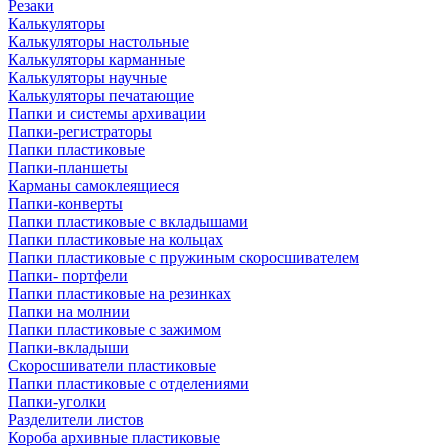
Резаки
Калькуляторы
Калькуляторы настольные
Калькуляторы карманные
Калькуляторы научные
Калькуляторы печатающие
Папки и системы архивации
Папки-регистраторы
Папки пластиковые
Папки-планшеты
Карманы самоклеящиеся
Папки-конверты
Папки пластиковые с вкладышами
Папки пластиковые на кольцах
Папки пластиковые с пружиным скоросшивателем
Папки- портфели
Папки пластиковые на резинках
Папки на молнии
Папки пластиковые с зажимом
Папки-вкладыши
Скоросшиватели пластиковые
Папки пластиковые с отделениями
Папки-уголки
Разделители листов
Короба архивные пластиковые