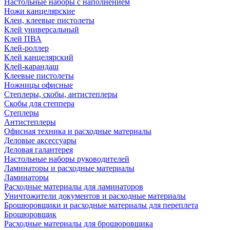
Настольные наборы с наполнением
Ножи канцелярские
Клеи, клеевые пистолеты
Клей универсальный
Клей ПВА
Клей-роллер
Клей канцелярский
Клей-карандаш
Клеевые пистолеты
Ножницы офисные
Степлеры, скобы, антистеплеры
Скобы для степпера
Степлеры
Антистеплеры
Офисная техника и расходные материалы
Деловые аксессуары
Деловая галантерея
Настольные наборы руководителей
Ламинаторы и расходные материалы
Ламинаторы
Расходные материалы для ламинаторов
Уничтожители документов и расходные материалы
Брошюровщики и расходные материалы для переплета
Брошюровщик
Расходные материалы для брошюровщика