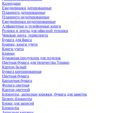
Календари
Ежедневники датированные
Планинги датированные
Планинги недатированные
Ежедневники недатированные
Алфавитные и телефонные книги
Ролики и ленты для офисной техники
Чековая лента, термолента
Бумага для факса
Бланки, книги учета
Книги учета
Бланки
Бумажная продукция для поделок
Цветная бумага для творчества Тишью
Картон белый
Бумага крепированная
Цветная бумага
Бархатная бумага
Фольга цветная
Картон цветной
Блокноты, записные книжки, бумага для заметок
Бизнес-блокноты
Блоки для записей
Блокноты
Записные книжки