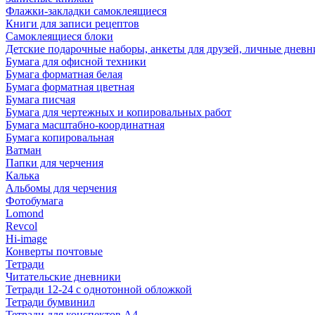
Флажки-закладки самоклеящиеся
Книги для записи рецептов
Самоклеящиеся блоки
Детские подарочные наборы, анкеты для друзей, личные днев
Бумага для офисной техники
Бумага форматная белая
Бумага форматная цветная
Бумага писчая
Бумага для чертежных и копировальных работ
Бумага масштабно-координатная
Бумага копировальная
Ватман
Папки для черчения
Калька
Альбомы для черчения
Фотобумага
Lomond
Revcol
Hi-image
Конверты почтовые
Тетради
Читательские дневники
Тетради 12-24 с однотонной обложкой
Тетради бумвинил
Тетради для конспектов А4