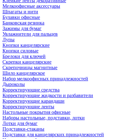
Клейкие ленты декоративные
Мелкоофисные аксессуары
Шпагаты и нити
Булавки офисные
Банковская резинка
Зажимы для бумаг
Увлажнители для пальцев
Лупы
Кнопки канцелярские
Кнопки силовые
Брелоки для ключей
Скрепки канцелярские
Скрепочницы магнитные
Шило канцелярское
Набор мелкоофисных принадлежностей
Дыроколы
Корректирующие средства
Корректирующие жидкости и разбавители
Корректирующие карандаши
Корректирующие ленты
Настольные покрытия офисные
Наборы настольные, подставки, лотки
Лотки для бумаг
Подставки-стаканы
Подставки для канцелярских принадлежностей