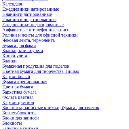
Календари
Ежедневники датированные
Планинги датированные
Планинги недатированные
Ежедневники недатированные
Алфавитные и телефонные книги
Ролики и ленты для офисной техники
Чековая лента, термолента
Бумага для факса
Бланки, книги учета
Книги учета
Бланки
Бумажная продукция для поделок
Цветная бумага для творчества Тишью
Картон белый
Бумага крепированная
Цветная бумага
Бархатная бумага
Фольга цветная
Картон цветной
Блокноты, записные книжки, бумага для заметок
Бизнес-блокноты
Блоки для записей
Блокноты
Записные книжки