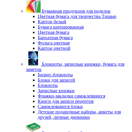
Бумажная продукция для поделок
Цветная бумага для творчества Тишью
Картон белый
Бумага крепированная
Цветная бумага
Бархатная бумага
Фольга цветная
Картон цветной
Блокноты, записные книжки, бумага для
заметок
Бизнес-блокноты
Блоки для записей
Блокноты
Записные книжки
Флажки-закладки самоклеящиеся
Книги для записи рецептов
Самоклеящиеся блоки
Детские подарочные наборы, анкеты для
друзей, личные дневники