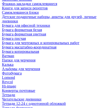
Флажки-закладки самоклеящиеся
Книги для записи рецептов
Самоклеящиеся блоки
Детские подарочные наборы, анкеты для друзей, личные
дневники
Бумага для офисной техники
Бумага форматная белая
Бумага форматная цветная
Бумага писчая
Бумага для чертежных и копировальных работ
Бумага масштабно-координатная
Бумага копировальная
Ватман
Папки для черчения
Калька
Альбомы для черчения
Фотобумага
Lomond
Revcol
Hi-image
Конверты почтовые
Тетради
Читательские дневники
Тетради 12-24 с однотонной обложкой
Тетради бумвинил