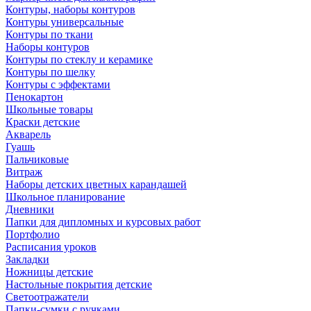
Контуры, наборы контуров
Контуры универсальные
Контуры по ткани
Наборы контуров
Контуры по стеклу и керамике
Контуры по шелку
Контуры с эффектами
Пенокартон
Школьные товары
Краски детские
Акварель
Гуашь
Пальчиковые
Витраж
Наборы детских цветных карандашей
Школьное планирование
Дневники
Папки для дипломных и курсовых работ
Портфолио
Расписания уроков
Закладки
Ножницы детские
Настольные покрытия детские
Светоотражатели
Папки-сумки с ручками