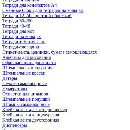
Тетради для конспектов А4
Сменные блоки для тетрадей на кольцах
Тетради 12-24 с цветной обложкой
Тетради 60-200
Тетради 40-48
Тетради для нот
Тетради на кольцах
Тетради тематические
Тетради-словарики
Этикет-лента, ценники, бумага самоклеющаяся
Альбомы для рисования
Офисные принадлежности
Штемпельная продукция
Штемпельные краски
Датеры
Печати самонаборные
Нумераторы
Оснастки для штампов
Штемпельные подушки
Штампы самонаборные
Клейкая лента, скотч, диспенсер
Клейкая лента канцелярская
Клейкая лента двусторонняя
Диспенсеры