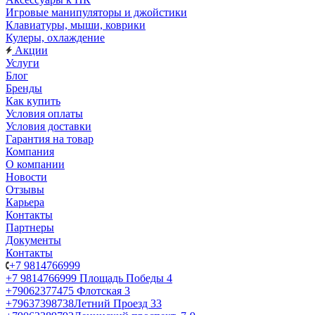
Игровые манипуляторы и джойстики
Клавиатуры, мыши, коврики
Кулеры, охлаждение
Акции
Услуги
Блог
Бренды
Как купить
Условия оплаты
Условия доставки
Гарантия на товар
Компания
О компании
Новости
Отзывы
Карьера
Контакты
Партнеры
Документы
Контакты
+7 9814766999
+7 9814766999
Площадь Победы 4
+79062377475
Флотская 3
+79637398738
Летний Проезд 33