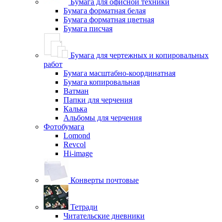
Бумага для офисной техники
Бумага форматная белая
Бумага форматная цветная
Бумага писчая
Бумага для чертежных и копировальных
работ
Бумага масштабно-координатная
Бумага копировальная
Ватман
Папки для черчения
Калька
Альбомы для черчения
Фотобумага
Lomond
Revcol
Hi-image
Конверты почтовые
Тетради
Читательские дневники