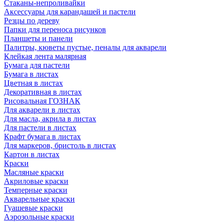
Стаканы-непроливайки
Аксессуары для карандашей и пастели
Резцы по дереву
Папки для переноса рисунков
Планшеты и панели
Палитры, кюветы пустые, пеналы для акварели
Клейкая лента малярная
Бумага для пастели
Бумага в листах
Цветная в листах
Декоративная в листах
Рисовальная ГОЗНАК
Для акварели в листах
Для масла, акрила в листах
Для пастели в листах
Крафт бумага в листах
Для маркеров, бристоль в листах
Картон в листах
Краски
Масляные краски
Акриловые краски
Темперные краски
Акварельные краски
Гуашевые краски
Аэрозольные краски