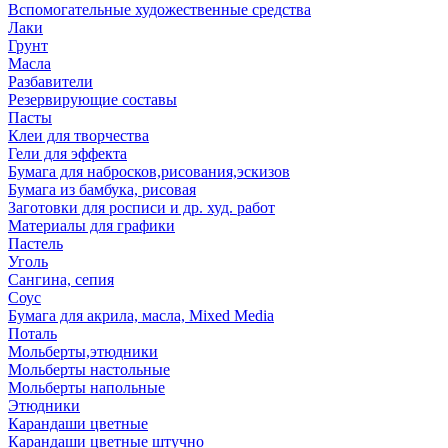
Вспомогательные художественные средства
Лаки
Грунт
Масла
Разбавители
Резервирующие составы
Пасты
Клеи для творчества
Гели для эффекта
Бумага для набросков,рисования,эскизов
Бумага из бамбука, рисовая
Заготовки для росписи и др. худ. работ
Материалы для графики
Пастель
Уголь
Сангина, сепия
Соус
Бумага для акрила, масла, Mixed Media
Поталь
Мольберты,этюдники
Мольберты настольные
Мольберты напольные
Этюдники
Карандаши цветные
Карандаши цветные штучно