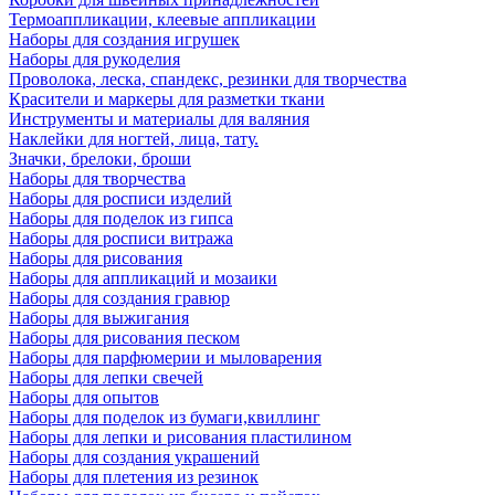
Термоаппликации, клеевые аппликации
Наборы для создания игрушек
Наборы для рукоделия
Проволока, леска, спандекс, резинки для творчества
Красители и маркеры для разметки ткани
Инструменты и материалы для валяния
Наклейки для ногтей, лица, тату.
Значки, брелоки, броши
Наборы для творчества
Наборы для росписи изделий
Наборы для поделок из гипса
Наборы для росписи витража
Наборы для рисования
Наборы для аппликаций и мозаики
Наборы для создания гравюр
Наборы для выжигания
Наборы для рисования песком
Наборы для парфюмерии и мыловарения
Наборы для лепки свечей
Наборы для опытов
Наборы для поделок из бумаги,квиллинг
Наборы для лепки и рисования пластилином
Наборы для создания украшений
Наборы для плетения из резинок