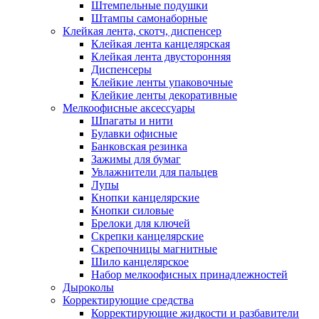
Штемпельные подушки
Штампы самонаборные
Клейкая лента, скотч, диспенсер
Клейкая лента канцелярская
Клейкая лента двусторонняя
Диспенсеры
Клейкие ленты упаковочные
Клейкие ленты декоративные
Мелкоофисные аксессуары
Шпагаты и нити
Булавки офисные
Банковская резинка
Зажимы для бумаг
Увлажнители для пальцев
Лупы
Кнопки канцелярские
Кнопки силовые
Брелоки для ключей
Скрепки канцелярские
Скрепочницы магнитные
Шило канцелярское
Набор мелкоофисных принадлежностей
Дыроколы
Корректирующие средства
Корректирующие жидкости и разбавители