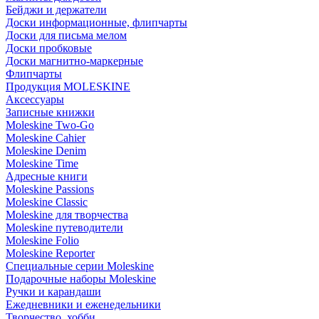
Бейджи и держатели
Доски информационные, флипчарты
Доски для письма мелом
Доски пробковые
Доски магнитно-маркерные
Флипчарты
Продукция MOLESKINE
Аксессуары
Записные книжки
Moleskine Two-Go
Moleskine Cahier
Moleskine Denim
Moleskine Time
Адресные книги
Moleskine Passions
Moleskine Classic
Moleskine для творчества
Moleskine путеводители
Moleskine Folio
Moleskine Reporter
Специальные серии Moleskine
Подарочные наборы Moleskine
Ручки и карандаши
Ежедневники и еженедельники
Творчество, хобби