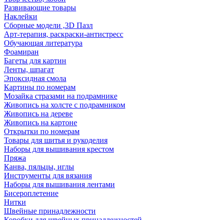
Развивающие товары
Наклейки
Сборные модели ,3D Пазл
Арт-терапия, раскраски-антистресс
Обучающая литература
Фоамиран
Багеты для картин
Ленты, шпагат
Эпоксидная смола
Картины по номерам
Мозайка стразами на подрамнике
Живопись на холсте с подрамником
Живопись на дереве
Живопись на картоне
Открытки по номерам
Товары для шитья и рукоделия
Наборы для вышивания крестом
Пряжа
Канва, пяльцы, иглы
Инструменты для вязания
Наборы для вышивания лентами
Бисероплетение
Нитки
Швейные принадлежности
Коробки для швейных принадлежностей