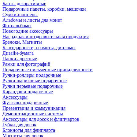
Банты декоративные
Подарочные пакеты, коробки, мешочки
Сумки-шопперы
Альбомы и листы для монет
Фотоальбомы
Новогодние аксессуары
Наградная и поздравительная продукция
Брелоки, Магниты
Благодарности, грамоты, дипломы
Дизайн-бумага
Папки адресные
Рамки для фотографий
Подарочные письменные принадлежности
Ручки-роллеры подарочные
Ручки шариковые подарочные
Ручки перьевые подарочные
Карандаши подарочные
Аксессуары
Футляры подарочные
Презентация и коммуникация
Демонстрационные системы
Аксессуары для досок и флипчартов
Губки для досок
Блокноты для флипчарта
Магниты для досок