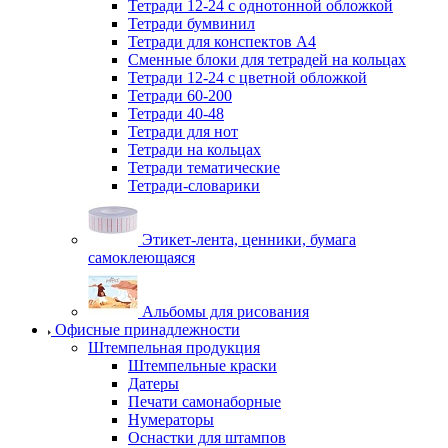
Тетради 12-24 с однотонной обложкой
Тетради бумвинил
Тетради для конспектов А4
Сменные блоки для тетрадей на кольцах
Тетради 12-24 с цветной обложкой
Тетради 60-200
Тетради 40-48
Тетради для нот
Тетради на кольцах
Тетради тематические
Тетради-словарики
Этикет-лента, ценники, бумага
самоклеющаяся
Альбомы для рисования
Офисные принадлежности
Штемпельная продукция
Штемпельные краски
Датеры
Печати самонаборные
Нумераторы
Оснастки для штампов