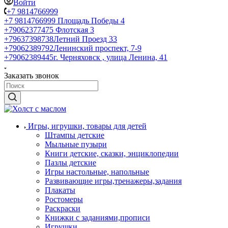
Войти
+7 9814766999
+7 9814766999
Площадь Победы 4
+79062377475
Флотская 3
+79637398738
Летний Проезд 33
+79062389792
Ленинский проспект, 7-9
+79062389445
г. Черняховск , улица Ленина, 41
Заказать звонок
Игры, игрушки, товары для детей
Штампы детские
Мыльные пузыри
Книги детские, сказки, энциклопедии
Пазлы детские
Игры настольные, напольные
Развивающие игры,тренажеры,задания
Плакаты
Ростомеры
Раскраски
Книжки с заданиями,прописи
Игрушки