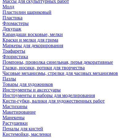
Массы для скульптурных работ
Молд
Пластилин шариковый
Пластика
Фломастеры
Декупаж
Карандаши восковые, мелки
Краски и мелки для грима
Маркеры для декорирования
Трафареты
Флористика
Помпоны, проволка синельная, перья декоративные
Глазки, носики, ротики для творчества
Часовые механизмы, стрелки для часовых механизмов
Пазлы
Товары для художников
Инструменты и аксессуары
Инструменты и наборы для моделирования
Кисти-губки, валики для художественных работ
Мастихины
Макетирование
Манекены
Растушевки
Пеналы для кистей
Кистемойки, масленки