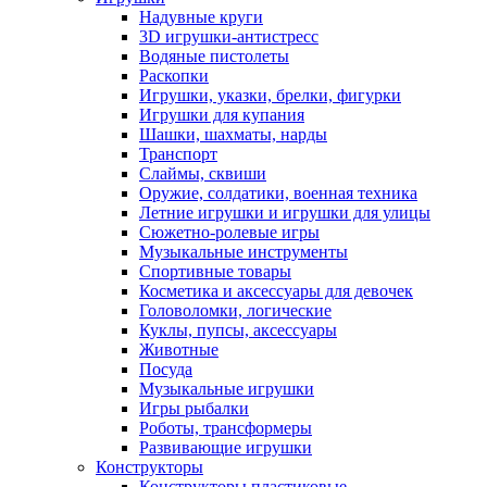
Надувные круги
3D игрушки-антистресс
Водяные пистолеты
Раскопки
Игрушки, указки, брелки, фигурки
Игрушки для купания
Шашки, шахматы, нарды
Транспорт
Слаймы, сквиши
Оружие, солдатики, военная техника
Летние игрушки и игрушки для улицы
Сюжетно-ролевые игры
Музыкальные инструменты
Спортивные товары
Косметика и аксессуары для девочек
Головоломки, логические
Куклы, пупсы, аксессуары
Животные
Посуда
Музыкальные игрушки
Игры рыбалки
Роботы, трансформеры
Развивающие игрушки
Конструкторы
Конструкторы пластиковые