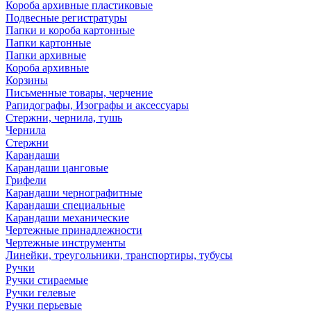
Короба архивные пластиковые
Подвесные регистратуры
Папки и короба картонные
Папки картонные
Папки архивные
Короба архивные
Корзины
Письменные товары, черчение
Рапидографы, Изографы и аксессуары
Стержни, чернила, тушь
Чернила
Стержни
Карандаши
Карандаши цанговые
Грифели
Карандаши чернографитные
Карандаши специальные
Карандаши механические
Чертежные принадлежности
Чертежные инструменты
Линейки, треугольники, транспортиры, тубусы
Ручки
Ручки стираемые
Ручки гелевые
Ручки перьевые