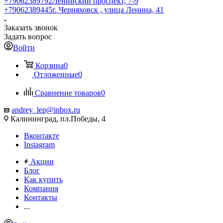
+79062389792
Ленинский проспект, 7-9
+79062389445
г. Черняховск , улица Ленина, 41
Заказать звонок
Задать вопрос
Войти
Корзина
0
Отложенные
0
Сравнение товаров
0
andrey_lep@inbox.ru
Калининград, пл.Победы, 4
Вконтакте
Instagram
Акции
Блог
Как купить
Компания
Контакты
...