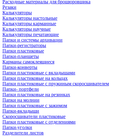
Расходные материалы для брошюровщика
Резаки
Калькуляторы
Калькуляторы настольные
Калькуляторы карманные
Калькуляторы научные
Калькуляторы печатающие
Папки и системы архивации
Папки-регистраторы
Папки пластиковые
Папки-планшеты
Карманы самоклеящиеся
Папки-конверты
Папки пластиковые с вкладышами
Папки пластиковые на кольцах
Папки пластиковые с пружиным скоросшивателем
Папки- портфели
Папки пластиковые на резинках
Папки на молнии
Папки пластиковые с зажимом
Папки-вкладыши
Скоросшиватели пластиковые
Папки пластиковые с отделениями
Папки-уголки
Разделители листов