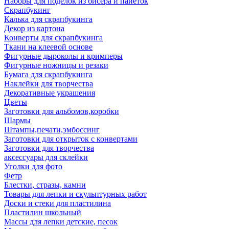
Наборы для поделок из бисера и пайеток
Скрапбукинг
Калька для скрапбукинга
Декор из картона
Конверты для скрапбукинга
Ткани на клеевой основе
Фигурные дыроколы и кримперы
Фигурные ножницы и резаки
Бумага для скрапбукинга
Наклейки для творчества
Декоративные украшения
Цветы
Заготовки для альбомов,коробки
Шармы
Штампы,печати,эмбоссинг
Заготовки для открыток с конвертами
Заготовки для творчества
аксессуары для склейки
Уголки для фото
Фетр
Блестки, стразы, камни
Товары для лепки и скульптурных работ
Доски и стеки для пластилина
Пластилин школьный
Массы для лепки детские, песок