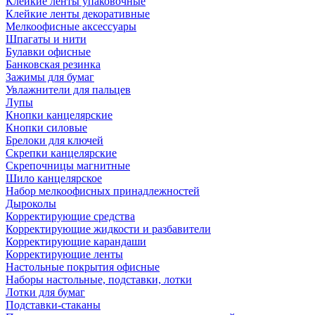
Клейкие ленты упаковочные
Клейкие ленты декоративные
Мелкоофисные аксессуары
Шпагаты и нити
Булавки офисные
Банковская резинка
Зажимы для бумаг
Увлажнители для пальцев
Лупы
Кнопки канцелярские
Кнопки силовые
Брелоки для ключей
Скрепки канцелярские
Скрепочницы магнитные
Шило канцелярское
Набор мелкоофисных принадлежностей
Дыроколы
Корректирующие средства
Корректирующие жидкости и разбавители
Корректирующие карандаши
Корректирующие ленты
Настольные покрытия офисные
Наборы настольные, подставки, лотки
Лотки для бумаг
Подставки-стаканы