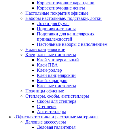
Корректирующие карандаши
Корректирующие ленты
Настольные покрытия офисные
Наборы настольные, подставки, лотки
Лотки для бумаг
Подставки-стаканы
Подставки для канцелярских
принадлежностей
Настольные наборы с наполнением
Ножи канцелярские
Клеи, клеевые пистолеты
Клей универсальный
Клей ПВА
Клей-роллер
Клей канцелярский
Клей-карандаш
Клеевые пистолеты
Ножницы офисные
Степлеры, скобы, антистеплеры
Скобы для степпера
Степлеры
Антистеплеры
Офисная техника и расходные материалы
Деловые аксессуары
Деловая галантерея