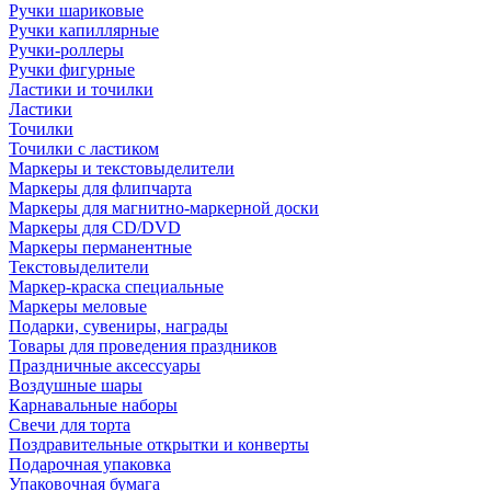
Ручки шариковые
Ручки капиллярные
Ручки-роллеры
Ручки фигурные
Ластики и точилки
Ластики
Точилки
Точилки с ластиком
Маркеры и текстовыделители
Маркеры для флипчарта
Маркеры для магнитно-маркерной доски
Маркеры для CD/DVD
Маркеры перманентные
Текстовыделители
Маркер-краска специальные
Маркеры меловые
Подарки, сувениры, награды
Товары для проведения праздников
Праздничные аксессуары
Воздушные шары
Карнавальные наборы
Свечи для торта
Поздравительные открытки и конверты
Подарочная упаковка
Упаковочная бумага