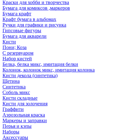
Краски для хобби и творчества
Бумага для комиксов ,маркеров
Бумага крафт
Крафт бумага в альбомах
Ручки для графики и рисунка
Гипсовые фигуры
Бумага для акварели
Кисти
Пони; Коза
С резервуаром
Набор кистей
Белка, белка микс, имитация белки
Колонок, колонок микс, имитация колонка
Кисти декола (синтетика)
Щетина
Синтетика
Соболь микс
Кисти складные
Кисти для золочения
Граффити
Аэрозольная краска
Маркеры и заправки
Перья и кэпы
Наборы
Аксессуары