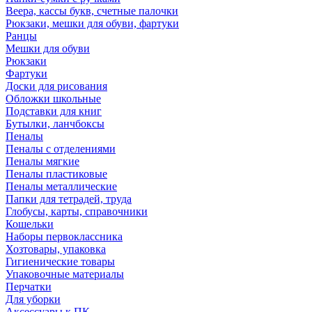
Веера, кассы букв, счетные палочки
Рюкзаки, мешки для обуви, фартуки
Ранцы
Мешки для обуви
Рюкзаки
Фартуки
Доски для рисования
Обложки школьные
Подставки для книг
Бутылки, ланчбоксы
Пеналы
Пеналы с отделениями
Пеналы мягкие
Пеналы пластиковые
Пеналы металлические
Папки для тетрадей, труда
Глобусы, карты, справочники
Кошельки
Наборы первоклассника
Хозтовары, упаковка
Гигиенические товары
Упаковочные материалы
Перчатки
Для уборки
Аксессуары к ПК