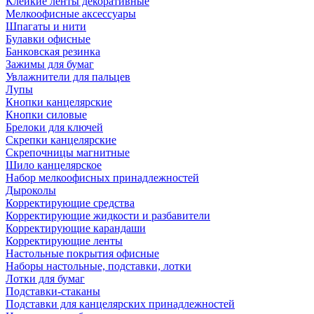
Клейкие ленты декоративные
Мелкоофисные аксессуары
Шпагаты и нити
Булавки офисные
Банковская резинка
Зажимы для бумаг
Увлажнители для пальцев
Лупы
Кнопки канцелярские
Кнопки силовые
Брелоки для ключей
Скрепки канцелярские
Скрепочницы магнитные
Шило канцелярское
Набор мелкоофисных принадлежностей
Дыроколы
Корректирующие средства
Корректирующие жидкости и разбавители
Корректирующие карандаши
Корректирующие ленты
Настольные покрытия офисные
Наборы настольные, подставки, лотки
Лотки для бумаг
Подставки-стаканы
Подставки для канцелярских принадлежностей