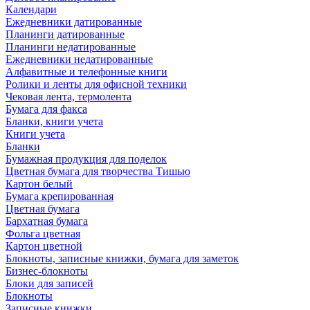
Календари
Ежедневники датированные
Планинги датированные
Планинги недатированные
Ежедневники недатированные
Алфавитные и телефонные книги
Ролики и ленты для офисной техники
Чековая лента, термолента
Бумага для факса
Бланки, книги учета
Книги учета
Бланки
Бумажная продукция для поделок
Цветная бумага для творчества Тишью
Картон белый
Бумага крепированная
Цветная бумага
Бархатная бумага
Фольга цветная
Картон цветной
Блокноты, записные книжки, бумага для заметок
Бизнес-блокноты
Блоки для записей
Блокноты
Записные книжки