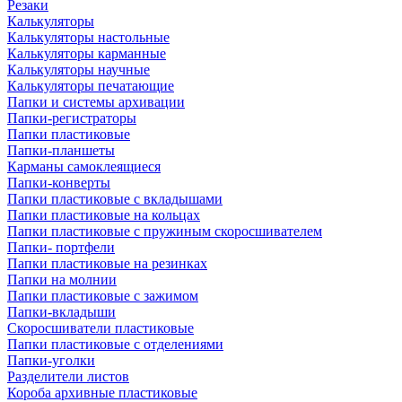
Резаки
Калькуляторы
Калькуляторы настольные
Калькуляторы карманные
Калькуляторы научные
Калькуляторы печатающие
Папки и системы архивации
Папки-регистраторы
Папки пластиковые
Папки-планшеты
Карманы самоклеящиеся
Папки-конверты
Папки пластиковые с вкладышами
Папки пластиковые на кольцах
Папки пластиковые с пружиным скоросшивателем
Папки- портфели
Папки пластиковые на резинках
Папки на молнии
Папки пластиковые с зажимом
Папки-вкладыши
Скоросшиватели пластиковые
Папки пластиковые с отделениями
Папки-уголки
Разделители листов
Короба архивные пластиковые