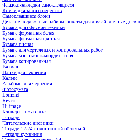
Флажки-закладки самоклеящиеся
Книги для записи рецептов
Самоклеящиеся блоки
Детские подарочные наборы, анкеты для друзей, личные днев
Бумага для офисной техники
Бумага форматная белая
Бумага форматная цветная
Бумага писчая
Бумага для чертежных и копировальных работ
Бумага масштабно-координатная
Бумага копировальная
Ватман
Папки для черчения
Калька
Альбомы для черчения
Фотобумага
Lomond
Revcol
Hi-image
Конверты почтовые
Тетради
Читательские дневники
Тетради 12-24 с однотонной обложкой
Тетради бумвинил
Тетради для конспектов А4