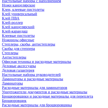
Настольные наборы с наполнением
Ножи канцелярские
Клеи, клеевые пистолеты
Клей универсальный
Клей ПВА
Клей-роллер
Клей канцелярский
Клей-карандаш
Клеевые пистолеты
Ножницы офисные
Степлеры, скобы, антистеплеры
Скобы для степпера
Степлеры
Антистеплеры
Офисная техника и расходные материалы
Деловые аксессуары
Деловая галантерея
Настольные наборы руководителей
Ламинаторы и расходные материалы
Ламинаторы
Расходные материалы для ламинаторов
Уничтожители документов и расходные материалы
Брошюровщики и расходные материалы для переплета
Брошюровщик
Расходные материалы для брошюровщика