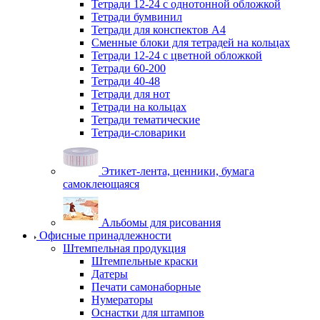
Тетради 12-24 с однотонной обложкой
Тетради бумвинил
Тетради для конспектов А4
Сменные блоки для тетрадей на кольцах
Тетради 12-24 с цветной обложкой
Тетради 60-200
Тетради 40-48
Тетради для нот
Тетради на кольцах
Тетради тематические
Тетради-словарики
Этикет-лента, ценники, бумага
самоклеющаяся
Альбомы для рисования
Офисные принадлежности
Штемпельная продукция
Штемпельные краски
Датеры
Печати самонаборные
Нумераторы
Оснастки для штампов