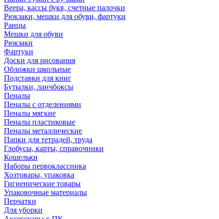
Веера, кассы букв, счетные палочки
Рюкзаки, мешки для обуви, фартуки
Ранцы
Мешки для обуви
Рюкзаки
Фартуки
Доски для рисования
Обложки школьные
Подставки для книг
Бутылки, ланчбоксы
Пеналы
Пеналы с отделениями
Пеналы мягкие
Пеналы пластиковые
Пеналы металлические
Папки для тетрадей, труда
Глобусы, карты, справочники
Кошельки
Наборы первоклассника
Хозтовары, упаковка
Гигиенические товары
Упаковочные материалы
Перчатки
Для уборки
Аксессуары к ПК