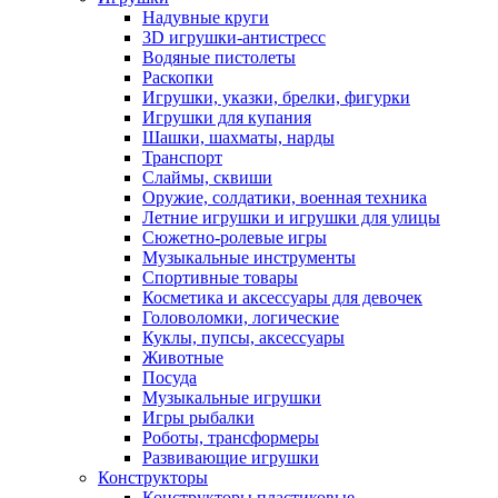
Надувные круги
3D игрушки-антистресс
Водяные пистолеты
Раскопки
Игрушки, указки, брелки, фигурки
Игрушки для купания
Шашки, шахматы, нарды
Транспорт
Слаймы, сквиши
Оружие, солдатики, военная техника
Летние игрушки и игрушки для улицы
Сюжетно-ролевые игры
Музыкальные инструменты
Спортивные товары
Косметика и аксессуары для девочек
Головоломки, логические
Куклы, пупсы, аксессуары
Животные
Посуда
Музыкальные игрушки
Игры рыбалки
Роботы, трансформеры
Развивающие игрушки
Конструкторы
Конструкторы пластиковые