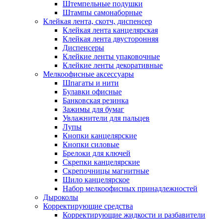
Штемпельные подушки
Штампы самонаборные
Клейкая лента, скотч, диспенсер
Клейкая лента канцелярская
Клейкая лента двусторонняя
Диспенсеры
Клейкие ленты упаковочные
Клейкие ленты декоративные
Мелкоофисные аксессуары
Шпагаты и нити
Булавки офисные
Банковская резинка
Зажимы для бумаг
Увлажнители для пальцев
Лупы
Кнопки канцелярские
Кнопки силовые
Брелоки для ключей
Скрепки канцелярские
Скрепочницы магнитные
Шило канцелярское
Набор мелкоофисных принадлежностей
Дыроколы
Корректирующие средства
Корректирующие жидкости и разбавители