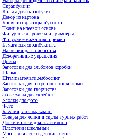
Наборы для поделок из бисера и пайеток
Скрапбукинг
Калька для скрапбукинга
Декор из картона
Конверты для скрапбукинга
Ткани на клеевой основе
Фигурные дыроколы и кримперы
Фигурные ножницы и резаки
Бумага для скрапбукинга
Наклейки для творчества
Декоративные украшения
Цветы
Заготовки для альбомов,коробки
Шармы
Штампы,печати,эмбоссинг
Заготовки для открыток с конвертами
Заготовки для творчества
аксессуары для склейки
Уголки для фото
Фетр
Блестки, стразы, камни
Товары для лепки и скульптурных работ
Доски и стеки для пластилина
Пластилин школьный
Массы для лепки детские, песок