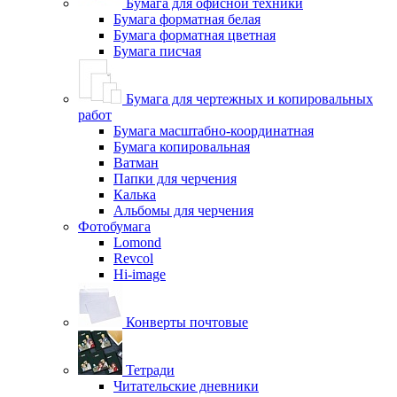
Бумага для офисной техники
Бумага форматная белая
Бумага форматная цветная
Бумага писчая
Бумага для чертежных и копировальных
работ
Бумага масштабно-координатная
Бумага копировальная
Ватман
Папки для черчения
Калька
Альбомы для черчения
Фотобумага
Lomond
Revcol
Hi-image
Конверты почтовые
Тетради
Читательские дневники