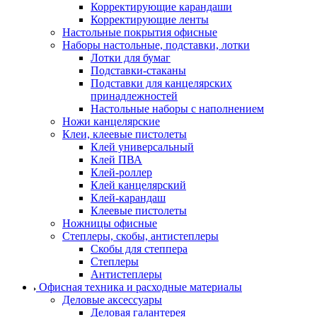
Корректирующие карандаши
Корректирующие ленты
Настольные покрытия офисные
Наборы настольные, подставки, лотки
Лотки для бумаг
Подставки-стаканы
Подставки для канцелярских
принадлежностей
Настольные наборы с наполнением
Ножи канцелярские
Клеи, клеевые пистолеты
Клей универсальный
Клей ПВА
Клей-роллер
Клей канцелярский
Клей-карандаш
Клеевые пистолеты
Ножницы офисные
Степлеры, скобы, антистеплеры
Скобы для степпера
Степлеры
Антистеплеры
Офисная техника и расходные материалы
Деловые аксессуары
Деловая галантерея