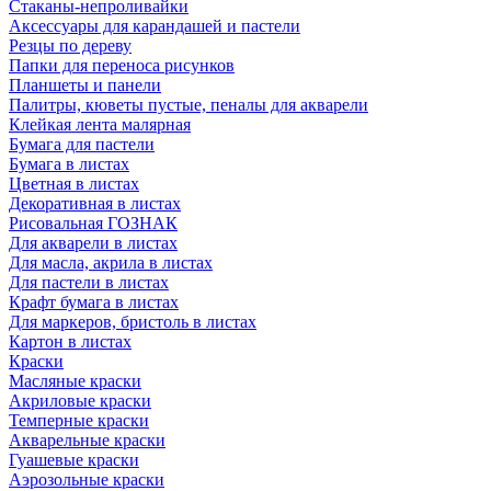
Стаканы-непроливайки
Аксессуары для карандашей и пастели
Резцы по дереву
Папки для переноса рисунков
Планшеты и панели
Палитры, кюветы пустые, пеналы для акварели
Клейкая лента малярная
Бумага для пастели
Бумага в листах
Цветная в листах
Декоративная в листах
Рисовальная ГОЗНАК
Для акварели в листах
Для масла, акрила в листах
Для пастели в листах
Крафт бумага в листах
Для маркеров, бристоль в листах
Картон в листах
Краски
Масляные краски
Акриловые краски
Темперные краски
Акварельные краски
Гуашевые краски
Аэрозольные краски