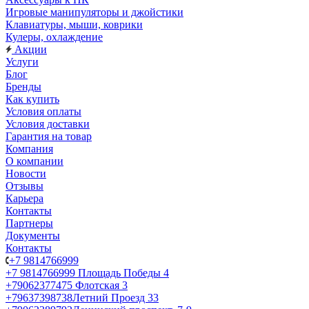
Игровые манипуляторы и джойстики
Клавиатуры, мыши, коврики
Кулеры, охлаждение
Акции
Услуги
Блог
Бренды
Как купить
Условия оплаты
Условия доставки
Гарантия на товар
Компания
О компании
Новости
Отзывы
Карьера
Контакты
Партнеры
Документы
Контакты
+7 9814766999
+7 9814766999
Площадь Победы 4
+79062377475
Флотская 3
+79637398738
Летний Проезд 33