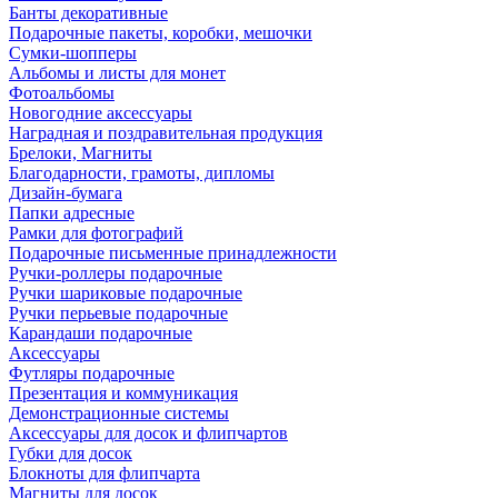
Банты декоративные
Подарочные пакеты, коробки, мешочки
Сумки-шопперы
Альбомы и листы для монет
Фотоальбомы
Новогодние аксессуары
Наградная и поздравительная продукция
Брелоки, Магниты
Благодарности, грамоты, дипломы
Дизайн-бумага
Папки адресные
Рамки для фотографий
Подарочные письменные принадлежности
Ручки-роллеры подарочные
Ручки шариковые подарочные
Ручки перьевые подарочные
Карандаши подарочные
Аксессуары
Футляры подарочные
Презентация и коммуникация
Демонстрационные системы
Аксессуары для досок и флипчартов
Губки для досок
Блокноты для флипчарта
Магниты для досок