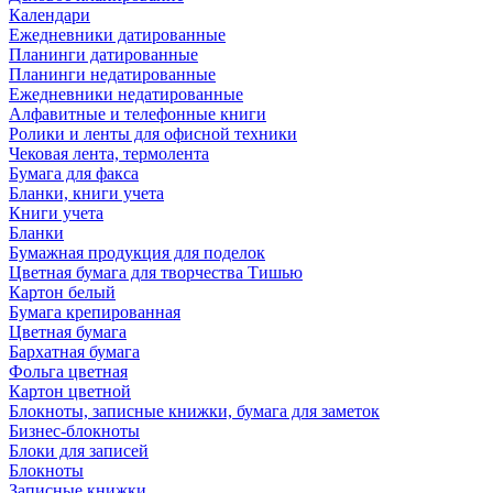
Календари
Ежедневники датированные
Планинги датированные
Планинги недатированные
Ежедневники недатированные
Алфавитные и телефонные книги
Ролики и ленты для офисной техники
Чековая лента, термолента
Бумага для факса
Бланки, книги учета
Книги учета
Бланки
Бумажная продукция для поделок
Цветная бумага для творчества Тишью
Картон белый
Бумага крепированная
Цветная бумага
Бархатная бумага
Фольга цветная
Картон цветной
Блокноты, записные книжки, бумага для заметок
Бизнес-блокноты
Блоки для записей
Блокноты
Записные книжки