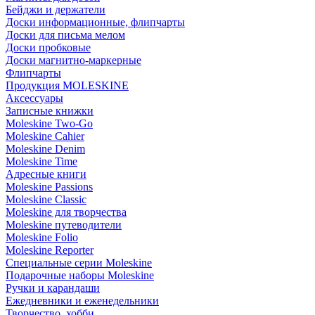
Бейджи и держатели
Доски информационные, флипчарты
Доски для письма мелом
Доски пробковые
Доски магнитно-маркерные
Флипчарты
Продукция MOLESKINE
Аксессуары
Записные книжки
Moleskine Two-Go
Moleskine Cahier
Moleskine Denim
Moleskine Time
Адресные книги
Moleskine Passions
Moleskine Classic
Moleskine для творчества
Moleskine путеводители
Moleskine Folio
Moleskine Reporter
Специальные серии Moleskine
Подарочные наборы Moleskine
Ручки и карандаши
Ежедневники и еженедельники
Творчество, хобби