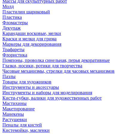
Массы для скульптурных работ
Молд
Пластилин шариковый
Пластика
Фломастеры
Декупаж
Карандаши восковые, мелки
Краски и мелки для грима
Маркеры для декорирования
Трафареты
Флористика
Помпоны, проволка синельная, перья декоративные
Глазки, носики, ротики для творчества
Часовые механизмы, стрелки для часовых механизмов
Пазлы
Товары для художников
Инструменты и аксессуары
Инструменты и наборы для моделирования
Кисти-губки, валики для художественных работ
Мастихины
Макетирование
Манекены
Растушевки
Пеналы для кистей
Кистемойки, масленки