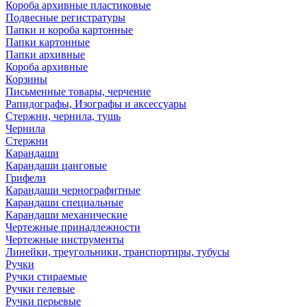
Короба архивные пластиковые
Подвесные регистратуры
Папки и короба картонные
Папки картонные
Папки архивные
Короба архивные
Корзины
Письменные товары, черчение
Рапидографы, Изографы и аксессуары
Стержни, чернила, тушь
Чернила
Стержни
Карандаши
Карандаши цанговые
Грифели
Карандаши чернографитные
Карандаши специальные
Карандаши механические
Чертежные принадлежности
Чертежные инструменты
Линейки, треугольники, транспортиры, тубусы
Ручки
Ручки стираемые
Ручки гелевые
Ручки перьевые