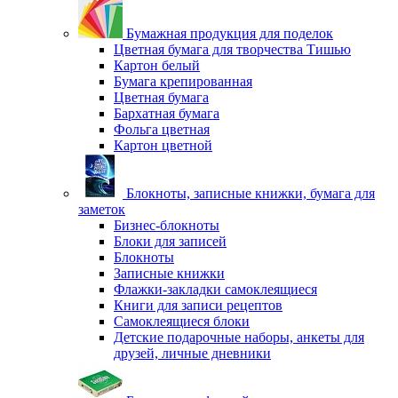
Бумажная продукция для поделок
Цветная бумага для творчества Тишью
Картон белый
Бумага крепированная
Цветная бумага
Бархатная бумага
Фольга цветная
Картон цветной
Блокноты, записные книжки, бумага для
заметок
Бизнес-блокноты
Блоки для записей
Блокноты
Записные книжки
Флажки-закладки самоклеящиеся
Книги для записи рецептов
Самоклеящиеся блоки
Детские подарочные наборы, анкеты для
друзей, личные дневники