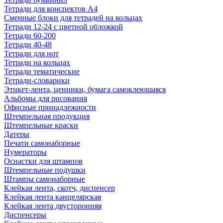
Тетради для конспектов А4
Сменные блоки для тетрадей на кольцах
Тетради 12-24 с цветной обложкой
Тетради 60-200
Тетради 40-48
Тетради для нот
Тетради на кольцах
Тетради тематические
Тетради-словарики
Этикет-лента, ценники, бумага самоклеющаяся
Альбомы для рисования
Офисные принадлежности
Штемпельная продукция
Штемпельные краски
Датеры
Печати самонаборные
Нумераторы
Оснастки для штампов
Штемпельные подушки
Штампы самонаборные
Клейкая лента, скотч, диспенсер
Клейкая лента канцелярская
Клейкая лента двусторонняя
Диспенсеры