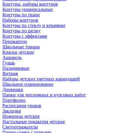
Контуры, наборы контуров
Контуры универсальные
Контуры по ткани
Наборы контуров
Контуры по стеклу и керамике
Контуры по шелку
Контуры с эффектами
Пенокартон
Школьные товары
Краски детские
Акварель
Гуашь
Пальчиковые
Витраж
Наборы детских цветных карандашей
Школьное планирование
Дневники
Папки для дипломных и курсовых работ
Портфолио
Расписания уроков
Закладки
Ножницы детские
Настольные покрытия детские
Светоотражатели
Папки-сумки с ручками