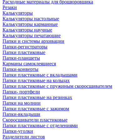
Расходные материалы для брошюровщика
Резаки
Калькуляторы
Калькуляторы настольные
Калькуляторы карманные
Калькуляторы научные
Калькуляторы печатающие
Папки и системы архивации
Папки-регистраторы
Папки пластиковые
Папки-планшеты
Карманы самоклеящиеся
Папки-конверты
Папки пластиковые с вкладышами
Папки пластиковые на кольцах
Папки пластиковые с пружиным скоросшивателем
Папки- портфели
Папки пластиковые на резинках
Папки на молнии
Папки пластиковые с зажимом
Папки-вкладыши
Скоросшиватели пластиковые
Папки пластиковые с отделениями
Папки-уголки
Разделители листов