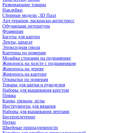
Развивающие товары
Наклейки
Сборные модели ,3D Пазл
Арт-терапия, раскраски-антистресс
Обучающая литература
Фоамиран
Багеты для картин
Ленты, шпагат
Эпоксидная смола
Картины по номерам
Мозайка стразами на подрамнике
Живопись на холсте с подрамником
Живопись на дереве
Живопись на картоне
Открытки по номерам
Товары для шитья и рукоделия
Наборы для вышивания крестом
Пряжа
Канва, пяльцы, иглы
Инструменты для вязания
Наборы для вышивания лентами
Бисероплетение
Нитки
Швейные принадлежности
Коробки для швейных принадлежностей