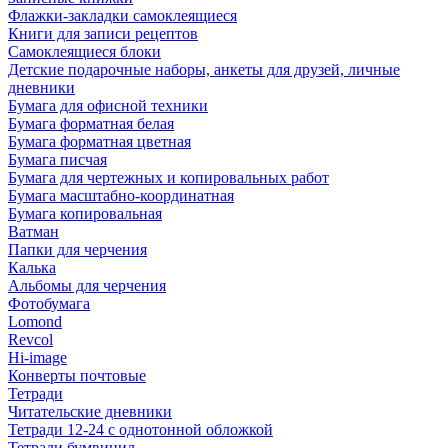
Флажки-закладки самоклеящиеся
Книги для записи рецептов
Самоклеящиеся блоки
Детские подарочные наборы, анкеты для друзей, личные
дневники
Бумага для офисной техники
Бумага форматная белая
Бумага форматная цветная
Бумага писчая
Бумага для чертежных и копировальных работ
Бумага масштабно-координатная
Бумага копировальная
Ватман
Папки для черчения
Калька
Альбомы для черчения
Фотобумага
Lomond
Revcol
Hi-image
Конверты почтовые
Тетради
Читательские дневники
Тетради 12-24 с однотонной обложкой
Тетради бумвинил