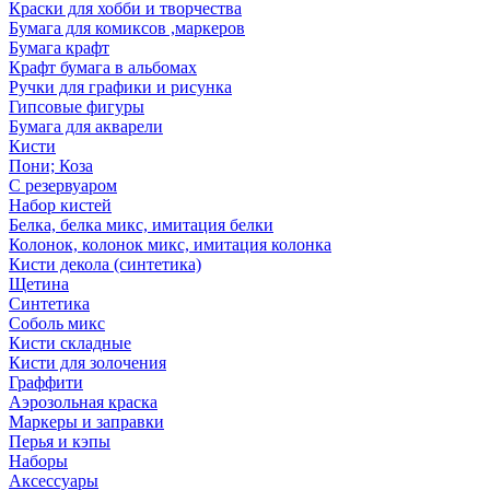
Краски для хобби и творчества
Бумага для комиксов ,маркеров
Бумага крафт
Крафт бумага в альбомах
Ручки для графики и рисунка
Гипсовые фигуры
Бумага для акварели
Кисти
Пони; Коза
С резервуаром
Набор кистей
Белка, белка микс, имитация белки
Колонок, колонок микс, имитация колонка
Кисти декола (синтетика)
Щетина
Синтетика
Соболь микс
Кисти складные
Кисти для золочения
Граффити
Аэрозольная краска
Маркеры и заправки
Перья и кэпы
Наборы
Аксессуары