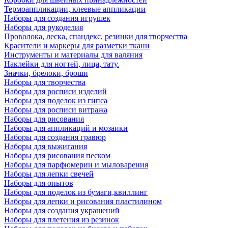
Термоаппликации, клеевые аппликации
Наборы для создания игрушек
Наборы для рукоделия
Проволока, леска, спандекс, резинки для творчества
Красители и маркеры для разметки ткани
Инструменты и материалы для валяния
Наклейки для ногтей, лица, тату.
Значки, брелоки, броши
Наборы для творчества
Наборы для росписи изделий
Наборы для поделок из гипса
Наборы для росписи витража
Наборы для рисования
Наборы для аппликаций и мозаики
Наборы для создания гравюр
Наборы для выжигания
Наборы для рисования песком
Наборы для парфюмерии и мыловарения
Наборы для лепки свечей
Наборы для опытов
Наборы для поделок из бумаги,квиллинг
Наборы для лепки и рисования пластилином
Наборы для создания украшений
Наборы для плетения из резинок