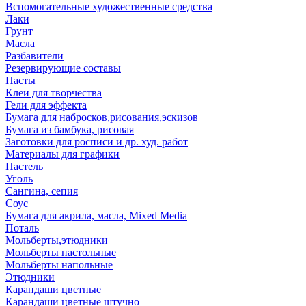
Вспомогательные художественные средства
Лаки
Грунт
Масла
Разбавители
Резервирующие составы
Пасты
Клеи для творчества
Гели для эффекта
Бумага для набросков,рисования,эскизов
Бумага из бамбука, рисовая
Заготовки для росписи и др. худ. работ
Материалы для графики
Пастель
Уголь
Сангина, сепия
Соус
Бумага для акрила, масла, Mixed Media
Поталь
Мольберты,этюдники
Мольберты настольные
Мольберты напольные
Этюдники
Карандаши цветные
Карандаши цветные штучно