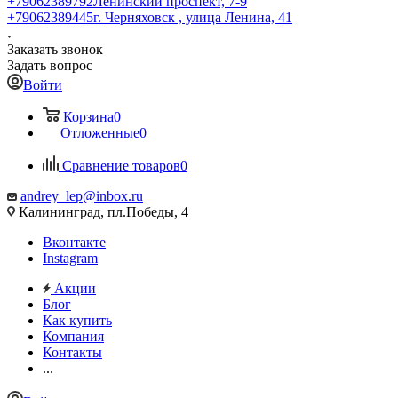
+79062389792
Ленинский проспект, 7-9
+79062389445
г. Черняховск , улица Ленина, 41
Заказать звонок
Задать вопрос
Войти
Корзина
0
Отложенные
0
Сравнение товаров
0
andrey_lep@inbox.ru
Калининград, пл.Победы, 4
Вконтакте
Instagram
Акции
Блог
Как купить
Компания
Контакты
...