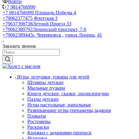
Войти
+7 9814766999
+7 9814766999
Площадь Победы 4
+79062377475
Флотская 3
+79637398738
Летний Проезд 33
+79062389792
Ленинский проспект, 7-9
+79062389445
г. Черняховск , улица Ленина, 41
Заказать звонок
Игры, игрушки, товары для детей
Штампы детские
Мыльные пузыри
Книги детские, сказки, энциклопедии
Пазлы детские
Игры настольные, напольные
Развивающие игры,тренажеры,задания
Плакаты
Ростомеры
Раскраски
Книжки с заданиями,прописи
Игрушки