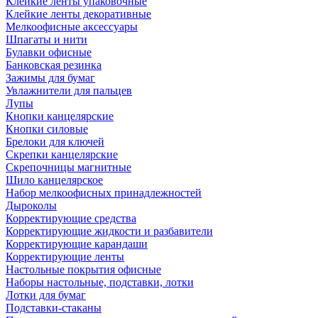
Клейкие ленты упаковочные
Клейкие ленты декоративные
Мелкоофисные аксессуары
Шпагаты и нити
Булавки офисные
Банковская резинка
Зажимы для бумаг
Увлажнители для пальцев
Лупы
Кнопки канцелярские
Кнопки силовые
Брелоки для ключей
Скрепки канцелярские
Скрепочницы магнитные
Шило канцелярское
Набор мелкоофисных принадлежностей
Дыроколы
Корректирующие средства
Корректирующие жидкости и разбавители
Корректирующие карандаши
Корректирующие ленты
Настольные покрытия офисные
Наборы настольные, подставки, лотки
Лотки для бумаг
Подставки-стаканы