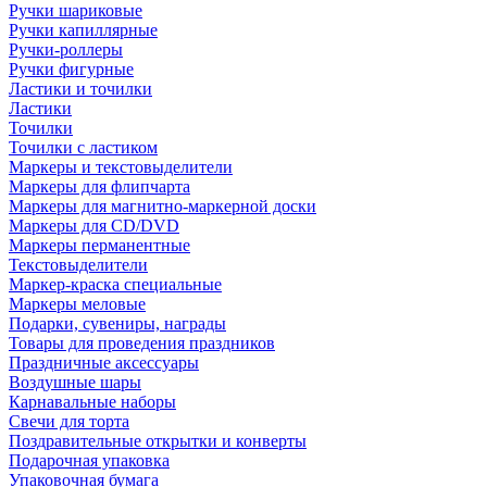
Ручки шариковые
Ручки капиллярные
Ручки-роллеры
Ручки фигурные
Ластики и точилки
Ластики
Точилки
Точилки с ластиком
Маркеры и текстовыделители
Маркеры для флипчарта
Маркеры для магнитно-маркерной доски
Маркеры для CD/DVD
Маркеры перманентные
Текстовыделители
Маркер-краска специальные
Маркеры меловые
Подарки, сувениры, награды
Товары для проведения праздников
Праздничные аксессуары
Воздушные шары
Карнавальные наборы
Свечи для торта
Поздравительные открытки и конверты
Подарочная упаковка
Упаковочная бумага