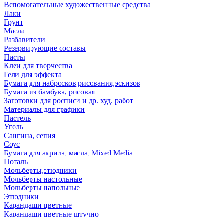
Вспомогательные художественные средства
Лаки
Грунт
Масла
Разбавители
Резервирующие составы
Пасты
Клеи для творчества
Гели для эффекта
Бумага для набросков,рисования,эскизов
Бумага из бамбука, рисовая
Заготовки для росписи и др. худ. работ
Материалы для графики
Пастель
Уголь
Сангина, сепия
Соус
Бумага для акрила, масла, Mixed Media
Поталь
Мольберты,этюдники
Мольберты настольные
Мольберты напольные
Этюдники
Карандаши цветные
Карандаши цветные штучно