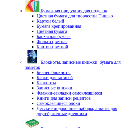
Бумажная продукция для поделок
Цветная бумага для творчества Тишью
Картон белый
Бумага крепированная
Цветная бумага
Бархатная бумага
Фольга цветная
Картон цветной
Блокноты, записные книжки, бумага для
заметок
Бизнес-блокноты
Блоки для записей
Блокноты
Записные книжки
Флажки-закладки самоклеящиеся
Книги для записи рецептов
Самоклеящиеся блоки
Детские подарочные наборы, анкеты для
друзей, личные дневники