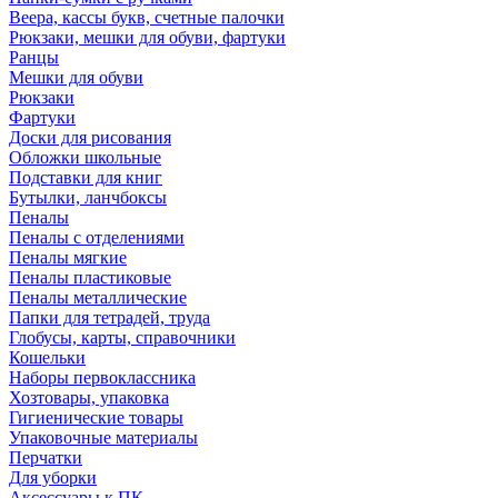
Веера, кассы букв, счетные палочки
Рюкзаки, мешки для обуви, фартуки
Ранцы
Мешки для обуви
Рюкзаки
Фартуки
Доски для рисования
Обложки школьные
Подставки для книг
Бутылки, ланчбоксы
Пеналы
Пеналы с отделениями
Пеналы мягкие
Пеналы пластиковые
Пеналы металлические
Папки для тетрадей, труда
Глобусы, карты, справочники
Кошельки
Наборы первоклассника
Хозтовары, упаковка
Гигиенические товары
Упаковочные материалы
Перчатки
Для уборки
Аксессуары к ПК