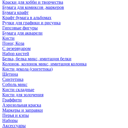
Краски для хобби и творчества
Бумага для комиксов ,маркеров
Бумага крафт
Крафт бумага в альбомах
Ручки для графики и рисунка
Гипсовые фигуры
Бумага для акварели
Кисти
Пони; Коза
С резервуаром
Набор кистей
Белка, белка микс, имитация белки
Колонок, колонок микс, имитация колонка
Кисти декола (синтетика)
Щетина
Синтетика
Соболь микс
Кисти складные
Кисти для золочения
Граффити
Аэрозольная краска
Маркеры и заправки
Перья и кэпы
Наборы
Аксессуары