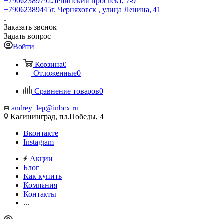
+79062389792
Ленинский проспект, 7-9
+79062389445
г. Черняховск , улица Ленина, 41
Заказать звонок
Задать вопрос
Войти
Корзина
0
Отложенные
0
Сравнение товаров
0
andrey_lep@inbox.ru
Калининград, пл.Победы, 4
Вконтакте
Instagram
Акции
Блог
Как купить
Компания
Контакты
...