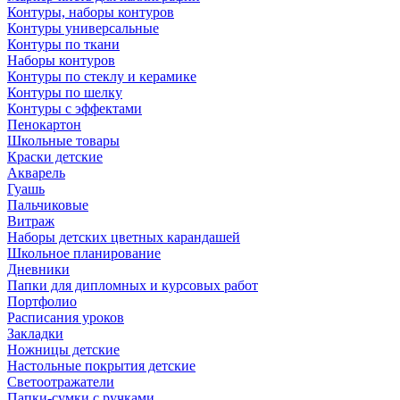
Контуры, наборы контуров
Контуры универсальные
Контуры по ткани
Наборы контуров
Контуры по стеклу и керамике
Контуры по шелку
Контуры с эффектами
Пенокартон
Школьные товары
Краски детские
Акварель
Гуашь
Пальчиковые
Витраж
Наборы детских цветных карандашей
Школьное планирование
Дневники
Папки для дипломных и курсовых работ
Портфолио
Расписания уроков
Закладки
Ножницы детские
Настольные покрытия детские
Светоотражатели
Папки-сумки с ручками