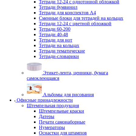
Тетради 12-24 с однотонной обложкой
Тетради бумвинил
Тетради для конспектов А4
Сменные блоки для тетрадей на кольцах
Тетради 12-24 с цветной обложкой
Тетради 60-200
Тетради 40-48
Тетради для нот
Тетради на кольцах
Тетради тематические
Тетради-словарики
Этикет-лента, ценники, бумага
самоклеющаяся
Альбомы для рисования
Офисные принадлежности
Штемпельная продукция
Штемпельные краски
Датеры
Печати самонаборные
Нумераторы
Оснастки для штампов