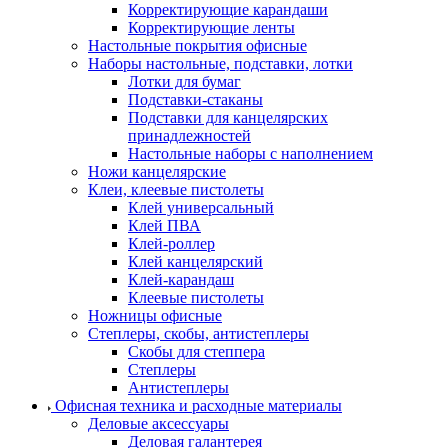
Корректирующие карандаши
Корректирующие ленты
Настольные покрытия офисные
Наборы настольные, подставки, лотки
Лотки для бумаг
Подставки-стаканы
Подставки для канцелярских
принадлежностей
Настольные наборы с наполнением
Ножи канцелярские
Клеи, клеевые пистолеты
Клей универсальный
Клей ПВА
Клей-роллер
Клей канцелярский
Клей-карандаш
Клеевые пистолеты
Ножницы офисные
Степлеры, скобы, антистеплеры
Скобы для степпера
Степлеры
Антистеплеры
Офисная техника и расходные материалы
Деловые аксессуары
Деловая галантерея