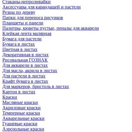
Стаканы-непроливайки
Аксессуары для карандашей и пастели
Резцы по дереву
Папки для переноса рисунков
Планшеты и панели
Палитры, кюветы пустые, пеналы для акварели
Клейкая лента малярная
Бумага для пастели
Бумага в листах
Цветная в листах
Декоративная в листах
Рисовальная ГОЗНАК
Для акварели в листах
Для масла, акрила в листах
Для пастели в листах
Крафт бумага в листах
Для маркеров, бристоль в листах
Картон в листах
Краски
Масляные краски
Акриловые краски
Темперные краски
Акварельные краски
Гуашевые краски
Аэрозольные краски