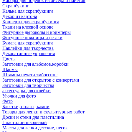
Наборы для поделок из бисера и пайеток
Скрапбукинг
Калька для скрапбукинга
Декор из картона
Конверты для скрапбукинга
Ткани на клеевой основе
Фигурные дыроколы и кримперы
Фигурные ножницы и резаки
Бумага для скрапбукинга
Наклейки для творчества
Декоративные украшения
Цветы
Заготовки для альбомов,коробки
Шармы
Штампы,печати,эмбоссинг
Заготовки для открыток с конвертами
Заготовки для творчества
аксессуары для склейки
Уголки для фото
Фетр
Блестки, стразы, камни
Товары для лепки и скульптурных работ
Доски и стеки для пластилина
Пластилин школьный
Массы для лепки детские, песок