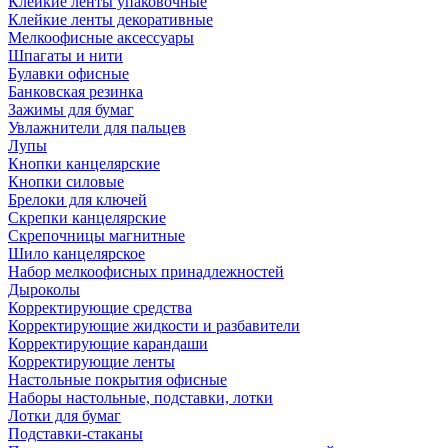
Клейкие ленты упаковочные
Клейкие ленты декоративные
Мелкоофисные аксессуары
Шпагаты и нити
Булавки офисные
Банковская резинка
Зажимы для бумаг
Увлажнители для пальцев
Лупы
Кнопки канцелярские
Кнопки силовые
Брелоки для ключей
Скрепки канцелярские
Скрепочницы магнитные
Шило канцелярское
Набор мелкоофисных принадлежностей
Дыроколы
Корректирующие средства
Корректирующие жидкости и разбавители
Корректирующие карандаши
Корректирующие ленты
Настольные покрытия офисные
Наборы настольные, подставки, лотки
Лотки для бумаг
Подставки-стаканы