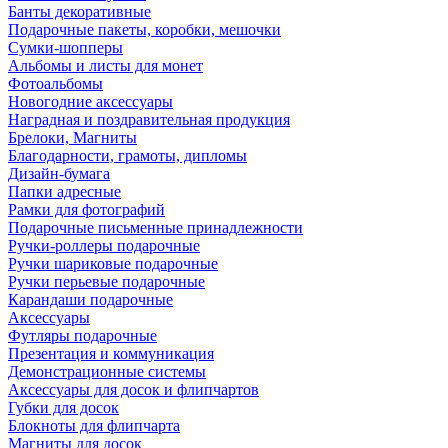
Банты декоративные
Подарочные пакеты, коробки, мешочки
Сумки-шопперы
Альбомы и листы для монет
Фотоальбомы
Новогодние аксессуары
Наградная и поздравительная продукция
Брелоки, Магниты
Благодарности, грамоты, дипломы
Дизайн-бумага
Папки адресные
Рамки для фотографий
Подарочные письменные принадлежности
Ручки-роллеры подарочные
Ручки шариковые подарочные
Ручки перьевые подарочные
Карандаши подарочные
Аксессуары
Футляры подарочные
Презентация и коммуникация
Демонстрационные системы
Аксессуары для досок и флипчартов
Губки для досок
Блокноты для флипчарта
Магниты для досок