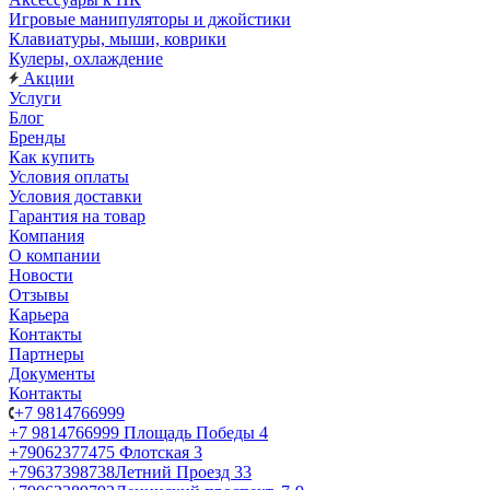
Игровые манипуляторы и джойстики
Клавиатуры, мыши, коврики
Кулеры, охлаждение
Акции
Услуги
Блог
Бренды
Как купить
Условия оплаты
Условия доставки
Гарантия на товар
Компания
О компании
Новости
Отзывы
Карьера
Контакты
Партнеры
Документы
Контакты
+7 9814766999
+7 9814766999
Площадь Победы 4
+79062377475
Флотская 3
+79637398738
Летний Проезд 33