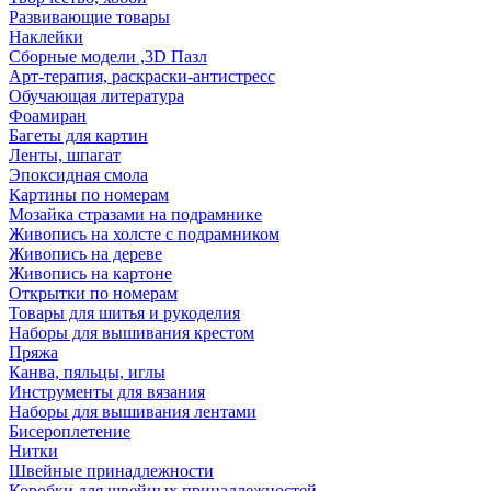
Развивающие товары
Наклейки
Сборные модели ,3D Пазл
Арт-терапия, раскраски-антистресс
Обучающая литература
Фоамиран
Багеты для картин
Ленты, шпагат
Эпоксидная смола
Картины по номерам
Мозайка стразами на подрамнике
Живопись на холсте с подрамником
Живопись на дереве
Живопись на картоне
Открытки по номерам
Товары для шитья и рукоделия
Наборы для вышивания крестом
Пряжа
Канва, пяльцы, иглы
Инструменты для вязания
Наборы для вышивания лентами
Бисероплетение
Нитки
Швейные принадлежности
Коробки для швейных принадлежностей