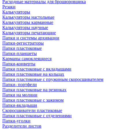
Расходные материалы для брошюровщика
Резаки
Калькуляторы
Калькуляторы настольные
Калькуляторы карманные
Калькуляторы научные
Калькуляторы печатающие
Папки и системы архивации
Папки-регистраторы
Папки пластиковые
Папки-планшеты
Карманы самоклеящиеся
Папки-конверты
Папки пластиковые с вкладышами
Папки пластиковые на кольцах
Папки пластиковые с пружиным скоросшивателем
Папки- портфели
Папки пластиковые на резинках
Папки на молнии
Папки пластиковые с зажимом
Папки-вкладыши
Скоросшиватели пластиковые
Папки пластиковые с отделениями
Папки-уголки
Разделители листов