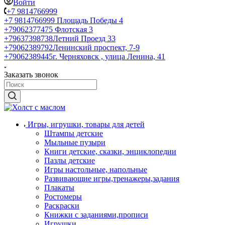
Войти
+7 9814766999
+7 9814766999
Площадь Победы 4
+79062377475
Флотская 3
+79637398738
Летний Проезд 33
+79062389792
Ленинский проспект, 7-9
+79062389445
г. Черняховск , улица Ленина, 41
Заказать звонок
Игры, игрушки, товары для детей
Штампы детские
Мыльные пузыри
Книги детские, сказки, энциклопедии
Пазлы детские
Игры настольные, напольные
Развивающие игры,тренажеры,задания
Плакаты
Ростомеры
Раскраски
Книжки с заданиями,прописи
Игрушки