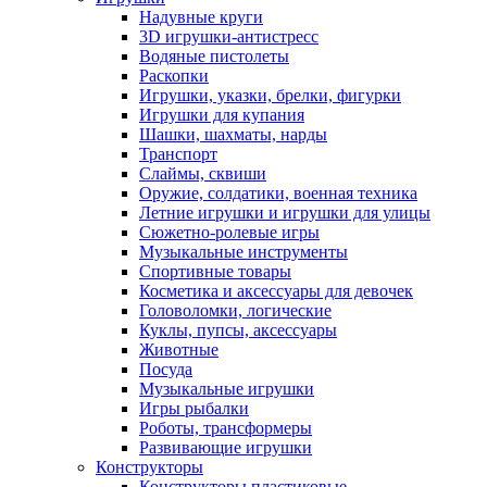
Надувные круги
3D игрушки-антистресс
Водяные пистолеты
Раскопки
Игрушки, указки, брелки, фигурки
Игрушки для купания
Шашки, шахматы, нарды
Транспорт
Слаймы, сквиши
Оружие, солдатики, военная техника
Летние игрушки и игрушки для улицы
Сюжетно-ролевые игры
Музыкальные инструменты
Спортивные товары
Косметика и аксессуары для девочек
Головоломки, логические
Куклы, пупсы, аксессуары
Животные
Посуда
Музыкальные игрушки
Игры рыбалки
Роботы, трансформеры
Развивающие игрушки
Конструкторы
Конструкторы пластиковые