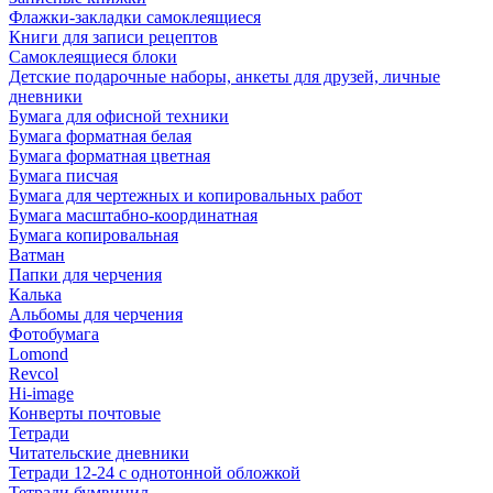
Флажки-закладки самоклеящиеся
Книги для записи рецептов
Самоклеящиеся блоки
Детские подарочные наборы, анкеты для друзей, личные
дневники
Бумага для офисной техники
Бумага форматная белая
Бумага форматная цветная
Бумага писчая
Бумага для чертежных и копировальных работ
Бумага масштабно-координатная
Бумага копировальная
Ватман
Папки для черчения
Калька
Альбомы для черчения
Фотобумага
Lomond
Revcol
Hi-image
Конверты почтовые
Тетради
Читательские дневники
Тетради 12-24 с однотонной обложкой
Тетради бумвинил