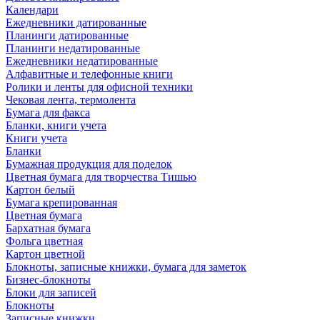
Календари
Ежедневники датированные
Планинги датированные
Планинги недатированные
Ежедневники недатированные
Алфавитные и телефонные книги
Ролики и ленты для офисной техники
Чековая лента, термолента
Бумага для факса
Бланки, книги учета
Книги учета
Бланки
Бумажная продукция для поделок
Цветная бумага для творчества Тишью
Картон белый
Бумага крепированная
Цветная бумага
Бархатная бумага
Фольга цветная
Картон цветной
Блокноты, записные книжки, бумага для заметок
Бизнес-блокноты
Блоки для записей
Блокноты
Записные книжки