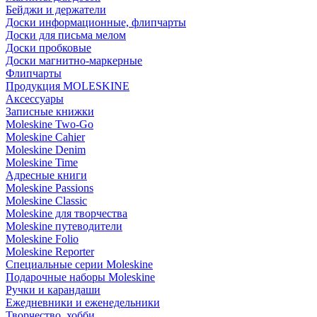
Бейджи и держатели
Доски информационные, флипчарты
Доски для письма мелом
Доски пробковые
Доски магнитно-маркерные
Флипчарты
Продукция MOLESKINE
Аксессуары
Записные книжки
Moleskine Two-Go
Moleskine Cahier
Moleskine Denim
Moleskine Time
Адресные книги
Moleskine Passions
Moleskine Classic
Moleskine для творчества
Moleskine путеводители
Moleskine Folio
Moleskine Reporter
Специальные серии Moleskine
Подарочные наборы Moleskine
Ручки и карандаши
Ежедневники и еженедельники
Творчество, хобби