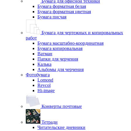
Бумага для офисной техники
Бумага форматная белая
Бумага форматная цветная
Бумага писчая
Бумага для чертежных и копировальных
работ
Бумага масштабно-координатная
Бумага копировальная
Ватман
Папки для черчения
Калька
Альбомы для черчения
Фотобумага
Lomond
Revcol
Hi-image
Конверты почтовые
Тетради
Читательские дневники