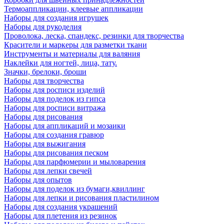
Термоаппликации, клеевые аппликации
Наборы для создания игрушек
Наборы для рукоделия
Проволока, леска, спандекс, резинки для творчества
Красители и маркеры для разметки ткани
Инструменты и материалы для валяния
Наклейки для ногтей, лица, тату.
Значки, брелоки, броши
Наборы для творчества
Наборы для росписи изделий
Наборы для поделок из гипса
Наборы для росписи витража
Наборы для рисования
Наборы для аппликаций и мозаики
Наборы для создания гравюр
Наборы для выжигания
Наборы для рисования песком
Наборы для парфюмерии и мыловарения
Наборы для лепки свечей
Наборы для опытов
Наборы для поделок из бумаги,квиллинг
Наборы для лепки и рисования пластилином
Наборы для создания украшений
Наборы для плетения из резинок