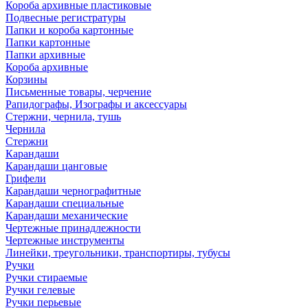
Короба архивные пластиковые
Подвесные регистратуры
Папки и короба картонные
Папки картонные
Папки архивные
Короба архивные
Корзины
Письменные товары, черчение
Рапидографы, Изографы и аксессуары
Стержни, чернила, тушь
Чернила
Стержни
Карандаши
Карандаши цанговые
Грифели
Карандаши чернографитные
Карандаши специальные
Карандаши механические
Чертежные принадлежности
Чертежные инструменты
Линейки, треугольники, транспортиры, тубусы
Ручки
Ручки стираемые
Ручки гелевые
Ручки перьевые