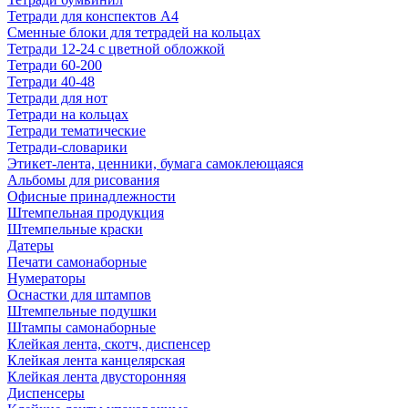
Тетради для конспектов А4
Сменные блоки для тетрадей на кольцах
Тетради 12-24 с цветной обложкой
Тетради 60-200
Тетради 40-48
Тетради для нот
Тетради на кольцах
Тетради тематические
Тетради-словарики
Этикет-лента, ценники, бумага самоклеющаяся
Альбомы для рисования
Офисные принадлежности
Штемпельная продукция
Штемпельные краски
Датеры
Печати самонаборные
Нумераторы
Оснастки для штампов
Штемпельные подушки
Штампы самонаборные
Клейкая лента, скотч, диспенсер
Клейкая лента канцелярская
Клейкая лента двусторонняя
Диспенсеры