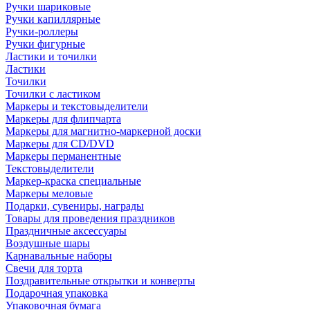
Ручки шариковые
Ручки капиллярные
Ручки-роллеры
Ручки фигурные
Ластики и точилки
Ластики
Точилки
Точилки с ластиком
Маркеры и текстовыделители
Маркеры для флипчарта
Маркеры для магнитно-маркерной доски
Маркеры для CD/DVD
Маркеры перманентные
Текстовыделители
Маркер-краска специальные
Маркеры меловые
Подарки, сувениры, награды
Товары для проведения праздников
Праздничные аксессуары
Воздушные шары
Карнавальные наборы
Свечи для торта
Поздравительные открытки и конверты
Подарочная упаковка
Упаковочная бумага