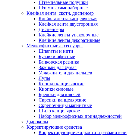
Штемпельные подушки
Штампы самонаборные
Клейкая лента, скотч, диспенсер
Клейкая лента канцелярская
Клейкая лента двусторонняя
Диспенсеры
Клейкие ленты упаковочные
Клейкие ленты декоративные
Мелкоофисные аксессуары
Шпагаты и нити
Булавки офисные
Банковская резинка
Зажимы для бумаг
Увлажнители для пальцев
Лупы
Кнопки канцелярские
Кнопки силовые
Брелоки для ключей
Скрепки канцелярские
Скрепочницы магнитные
Шило канцелярское
Набор мелкоофисных принадлежностей
Дыроколы
Корректирующие средства
Корректирующие жидкости и разбавители