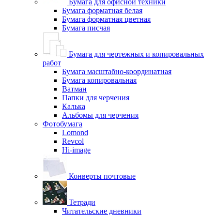
Бумага для офисной техники
Бумага форматная белая
Бумага форматная цветная
Бумага писчая
Бумага для чертежных и копировальных
работ
Бумага масштабно-координатная
Бумага копировальная
Ватман
Папки для черчения
Калька
Альбомы для черчения
Фотобумага
Lomond
Revcol
Hi-image
Конверты почтовые
Тетради
Читательские дневники