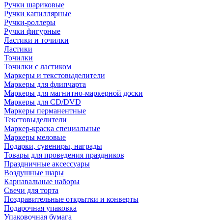
Ручки шариковые
Ручки капиллярные
Ручки-роллеры
Ручки фигурные
Ластики и точилки
Ластики
Точилки
Точилки с ластиком
Маркеры и текстовыделители
Маркеры для флипчарта
Маркеры для магнитно-маркерной доски
Маркеры для CD/DVD
Маркеры перманентные
Текстовыделители
Маркер-краска специальные
Маркеры меловые
Подарки, сувениры, награды
Товары для проведения праздников
Праздничные аксессуары
Воздушные шары
Карнавальные наборы
Свечи для торта
Поздравительные открытки и конверты
Подарочная упаковка
Упаковочная бумага