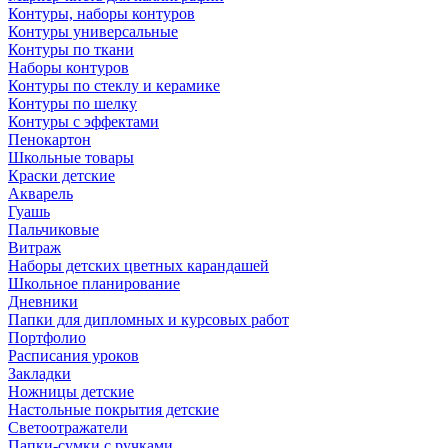
Контуры, наборы контуров
Контуры универсальные
Контуры по ткани
Наборы контуров
Контуры по стеклу и керамике
Контуры по шелку
Контуры с эффектами
Пенокартон
Школьные товары
Краски детские
Акварель
Гуашь
Пальчиковые
Витраж
Наборы детских цветных карандашей
Школьное планирование
Дневники
Папки для дипломных и курсовых работ
Портфолио
Расписания уроков
Закладки
Ножницы детские
Настольные покрытия детские
Светоотражатели
Папки-сумки с ручками