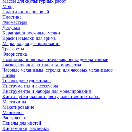
Массы для скульптурных работ
Молд
Пластилин шариковый
Пластика
Фломастеры
Декупаж
Карандаши восковые, мелки
Краски и мелки для грима
Маркеры для декорирования
Трафареты
Флористика
Помпоны, проволка синельная, перья декоративные
Глазки, носики, ротики для творчества
Часовые механизмы, стрелки для часовых механизмов
Пазлы
Товары для художников
Инструменты и аксессуары
Инструменты и наборы для моделирования
Кисти-губки, валики для художественных работ
Мастихины
Макетирование
Манекены
Растушевки
Пеналы для кистей
Кистемойки, масленки