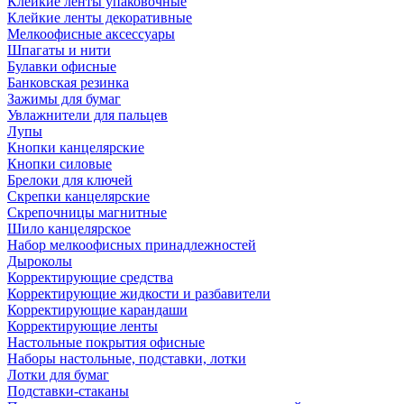
Клейкие ленты упаковочные
Клейкие ленты декоративные
Мелкоофисные аксессуары
Шпагаты и нити
Булавки офисные
Банковская резинка
Зажимы для бумаг
Увлажнители для пальцев
Лупы
Кнопки канцелярские
Кнопки силовые
Брелоки для ключей
Скрепки канцелярские
Скрепочницы магнитные
Шило канцелярское
Набор мелкоофисных принадлежностей
Дыроколы
Корректирующие средства
Корректирующие жидкости и разбавители
Корректирующие карандаши
Корректирующие ленты
Настольные покрытия офисные
Наборы настольные, подставки, лотки
Лотки для бумаг
Подставки-стаканы