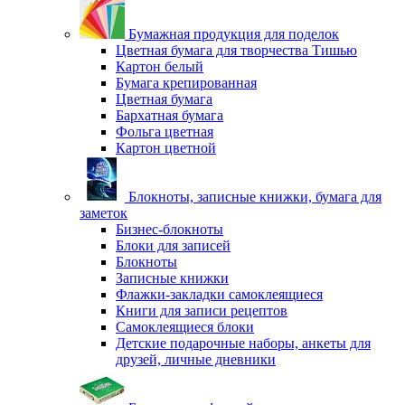
Бумажная продукция для поделок
Цветная бумага для творчества Тишью
Картон белый
Бумага крепированная
Цветная бумага
Бархатная бумага
Фольга цветная
Картон цветной
Блокноты, записные книжки, бумага для
заметок
Бизнес-блокноты
Блоки для записей
Блокноты
Записные книжки
Флажки-закладки самоклеящиеся
Книги для записи рецептов
Самоклеящиеся блоки
Детские подарочные наборы, анкеты для
друзей, личные дневники