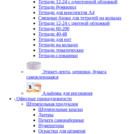
Тетради 12-24 с однотонной обложкой
Тетради бумвинил
Тетради для конспектов А4
Сменные блоки для тетрадей на кольцах
Тетради 12-24 с цветной обложкой
Тетради 60-200
Тетради 40-48
Тетради для нот
Тетради на кольцах
Тетради тематические
Тетради-словарики
Этикет-лента, ценники, бумага
самоклеющаяся
Альбомы для рисования
Офисные принадлежности
Штемпельная продукция
Штемпельные краски
Датеры
Печати самонаборные
Нумераторы
Оснастки для штампов