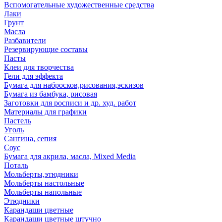
Вспомогательные художественные средства
Лаки
Грунт
Масла
Разбавители
Резервирующие составы
Пасты
Клеи для творчества
Гели для эффекта
Бумага для набросков,рисования,эскизов
Бумага из бамбука, рисовая
Заготовки для росписи и др. худ. работ
Материалы для графики
Пастель
Уголь
Сангина, сепия
Соус
Бумага для акрила, масла, Mixed Media
Поталь
Мольберты,этюдники
Мольберты настольные
Мольберты напольные
Этюдники
Карандаши цветные
Карандаши цветные штучно