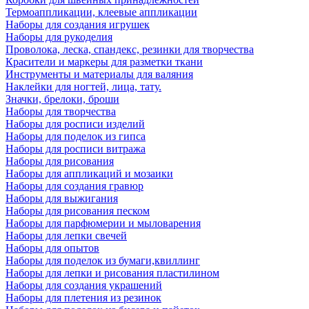
Термоаппликации, клеевые аппликации
Наборы для создания игрушек
Наборы для рукоделия
Проволока, леска, спандекс, резинки для творчества
Красители и маркеры для разметки ткани
Инструменты и материалы для валяния
Наклейки для ногтей, лица, тату.
Значки, брелоки, броши
Наборы для творчества
Наборы для росписи изделий
Наборы для поделок из гипса
Наборы для росписи витража
Наборы для рисования
Наборы для аппликаций и мозаики
Наборы для создания гравюр
Наборы для выжигания
Наборы для рисования песком
Наборы для парфюмерии и мыловарения
Наборы для лепки свечей
Наборы для опытов
Наборы для поделок из бумаги,квиллинг
Наборы для лепки и рисования пластилином
Наборы для создания украшений
Наборы для плетения из резинок