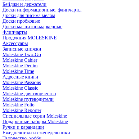
Бейджи и держатели
Доски информационные, флипчарты
Доски для письма мелом
Доски пробковые
Доски магнитно-маркерные
Флипчарты
Продукция MOLESKINE
Аксессуары
Записные книжки
Moleskine Two-Go
Moleskine Cahier
Moleskine Denim
Moleskine Time
Адресные книги
Moleskine Passions
Moleskine Classic
Moleskine для творчества
Moleskine путеводители
Moleskine Folio
Moleskine Reporter
Специальные серии Moleskine
Подарочные наборы Moleskine
Ручки и карандаши
Ежедневники и еженедельники
Творчество, хобби