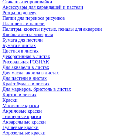
Стаканы-непроливайки
Аксессуары для карандашей и пастели
Резцы по дереву
Папки для переноса рисунков
Планшеты и панели
Палитры, кюветы пустые, пеналы для акварели
Клейкая лента малярная
Бумага для пастели
Бумага в листах
Цветная в листах
Декоративная в листах
Рисовальная ГОЗНАК
Для акварели в листах
Для масла, акрила в листах
Для пастели в листах
Крафт бумага в листах
Для маркеров, бристоль в листах
Картон в листах
Краски
Масляные краски
Акриловые краски
Темперные краски
Акварельные краски
Гуашевые краски
Аэрозольные краски