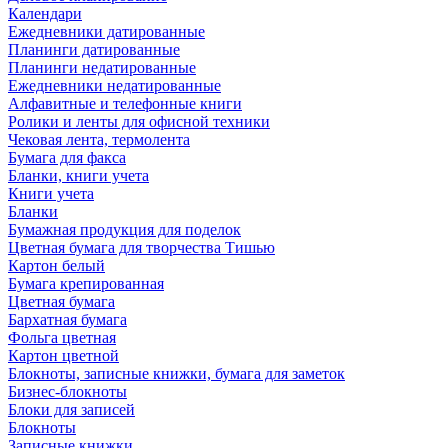
Календари
Ежедневники датированные
Планинги датированные
Планинги недатированные
Ежедневники недатированные
Алфавитные и телефонные книги
Ролики и ленты для офисной техники
Чековая лента, термолента
Бумага для факса
Бланки, книги учета
Книги учета
Бланки
Бумажная продукция для поделок
Цветная бумага для творчества Тишью
Картон белый
Бумага крепированная
Цветная бумага
Бархатная бумага
Фольга цветная
Картон цветной
Блокноты, записные книжки, бумага для заметок
Бизнес-блокноты
Блоки для записей
Блокноты
Записные книжки