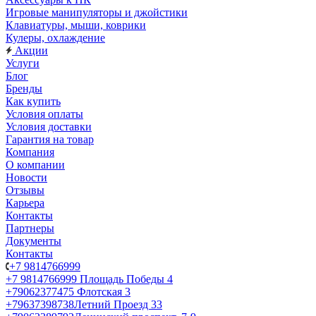
Игровые манипуляторы и джойстики
Клавиатуры, мыши, коврики
Кулеры, охлаждение
Акции
Услуги
Блог
Бренды
Как купить
Условия оплаты
Условия доставки
Гарантия на товар
Компания
О компании
Новости
Отзывы
Карьера
Контакты
Партнеры
Документы
Контакты
+7 9814766999
+7 9814766999
Площадь Победы 4
+79062377475
Флотская 3
+79637398738
Летний Проезд 33