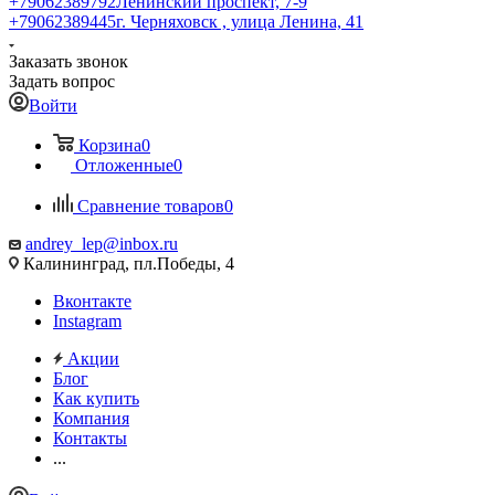
+79062389792
Ленинский проспект, 7-9
+79062389445
г. Черняховск , улица Ленина, 41
Заказать звонок
Задать вопрос
Войти
Корзина
0
Отложенные
0
Сравнение товаров
0
andrey_lep@inbox.ru
Калининград, пл.Победы, 4
Вконтакте
Instagram
Акции
Блог
Как купить
Компания
Контакты
...