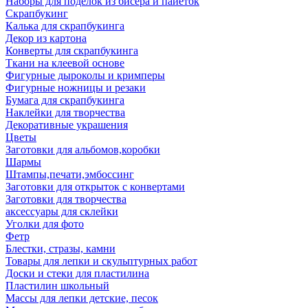
Наборы для поделок из бисера и пайеток
Скрапбукинг
Калька для скрапбукинга
Декор из картона
Конверты для скрапбукинга
Ткани на клеевой основе
Фигурные дыроколы и кримперы
Фигурные ножницы и резаки
Бумага для скрапбукинга
Наклейки для творчества
Декоративные украшения
Цветы
Заготовки для альбомов,коробки
Шармы
Штампы,печати,эмбоссинг
Заготовки для открыток с конвертами
Заготовки для творчества
аксессуары для склейки
Уголки для фото
Фетр
Блестки, стразы, камни
Товары для лепки и скульптурных работ
Доски и стеки для пластилина
Пластилин школьный
Массы для лепки детские, песок