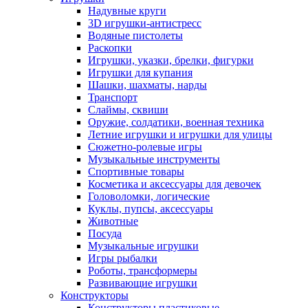
Надувные круги
3D игрушки-антистресс
Водяные пистолеты
Раскопки
Игрушки, указки, брелки, фигурки
Игрушки для купания
Шашки, шахматы, нарды
Транспорт
Слаймы, сквиши
Оружие, солдатики, военная техника
Летние игрушки и игрушки для улицы
Сюжетно-ролевые игры
Музыкальные инструменты
Спортивные товары
Косметика и аксессуары для девочек
Головоломки, логические
Куклы, пупсы, аксессуары
Животные
Посуда
Музыкальные игрушки
Игры рыбалки
Роботы, трансформеры
Развивающие игрушки
Конструкторы
Конструкторы пластиковые