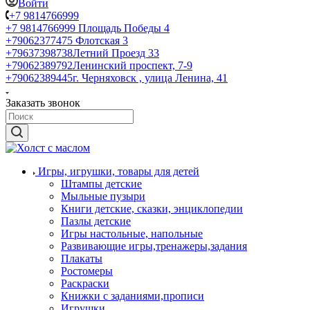
Войти
+7 9814766999
+7 9814766999
Площадь Победы 4
+79062377475
Флотская 3
+79637398738
Летний Проезд 33
+79062389792
Ленинский проспект, 7-9
+79062389445
г. Черняховск , улица Ленина, 41
Заказать звонок
Игры, игрушки, товары для детей
Штампы детские
Мыльные пузыри
Книги детские, сказки, энциклопедии
Пазлы детские
Игры настольные, напольные
Развивающие игры,тренажеры,задания
Плакаты
Ростомеры
Раскраски
Книжки с заданиями,прописи
Игрушки