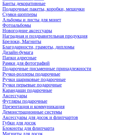
Банты декоративные
Подарочные пакеты, коробки, мешочки
Сумки-шопперы
Альбомы и листы для монет
Фотоальбомы
Новогодние аксессуары
Наградная и поздравительная продукция
Брелоки, Магниты
Благодарности, грамоты, дипломы
Дизайн-бумага
Папки адресные
Рамки для фотографий
Подарочные письменные принадлежности
Ручки-роллеры подарочные
Ручки шариковые подарочные
Ручки перьевые подарочные
Карандаши подарочные
Аксессуары
Футляры подарочные
Презентация и коммуникация
Демонстрационные системы
Аксессуары для досок и флипчартов
Губки для досок
Блокноты для флипчарта
Магниты для досок