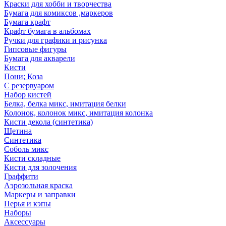
Краски для хобби и творчества
Бумага для комиксов ,маркеров
Бумага крафт
Крафт бумага в альбомах
Ручки для графики и рисунка
Гипсовые фигуры
Бумага для акварели
Кисти
Пони; Коза
С резервуаром
Набор кистей
Белка, белка микс, имитация белки
Колонок, колонок микс, имитация колонка
Кисти декола (синтетика)
Щетина
Синтетика
Соболь микс
Кисти складные
Кисти для золочения
Граффити
Аэрозольная краска
Маркеры и заправки
Перья и кэпы
Наборы
Аксессуары