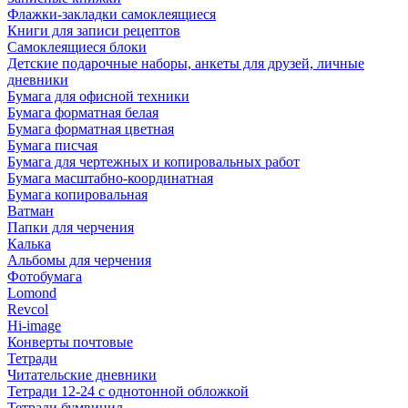
Флажки-закладки самоклеящиеся
Книги для записи рецептов
Самоклеящиеся блоки
Детские подарочные наборы, анкеты для друзей, личные
дневники
Бумага для офисной техники
Бумага форматная белая
Бумага форматная цветная
Бумага писчая
Бумага для чертежных и копировальных работ
Бумага масштабно-координатная
Бумага копировальная
Ватман
Папки для черчения
Калька
Альбомы для черчения
Фотобумага
Lomond
Revcol
Hi-image
Конверты почтовые
Тетради
Читательские дневники
Тетради 12-24 с однотонной обложкой
Тетради бумвинил