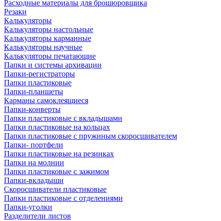
Расходные материалы для брошюровщика
Резаки
Калькуляторы
Калькуляторы настольные
Калькуляторы карманные
Калькуляторы научные
Калькуляторы печатающие
Папки и системы архивации
Папки-регистраторы
Папки пластиковые
Папки-планшеты
Карманы самоклеящиеся
Папки-конверты
Папки пластиковые с вкладышами
Папки пластиковые на кольцах
Папки пластиковые с пружиным скоросшивателем
Папки- портфели
Папки пластиковые на резинках
Папки на молнии
Папки пластиковые с зажимом
Папки-вкладыши
Скоросшиватели пластиковые
Папки пластиковые с отделениями
Папки-уголки
Разделители листов