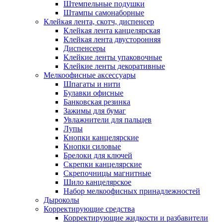
Штемпельные подушки
Штампы самонаборные
Клейкая лента, скотч, диспенсер
Клейкая лента канцелярская
Клейкая лента двусторонняя
Диспенсеры
Клейкие ленты упаковочные
Клейкие ленты декоративные
Мелкоофисные аксессуары
Шпагаты и нити
Булавки офисные
Банковская резинка
Зажимы для бумаг
Увлажнители для пальцев
Лупы
Кнопки канцелярские
Кнопки силовые
Брелоки для ключей
Скрепки канцелярские
Скрепочницы магнитные
Шило канцелярское
Набор мелкоофисных принадлежностей
Дыроколы
Корректирующие средства
Корректирующие жидкости и разбавители