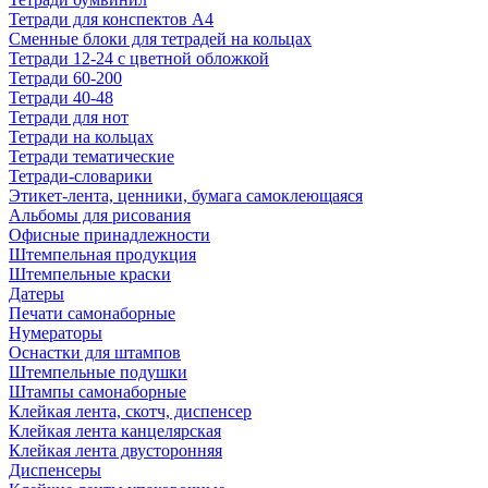
Тетради для конспектов А4
Сменные блоки для тетрадей на кольцах
Тетради 12-24 с цветной обложкой
Тетради 60-200
Тетради 40-48
Тетради для нот
Тетради на кольцах
Тетради тематические
Тетради-словарики
Этикет-лента, ценники, бумага самоклеющаяся
Альбомы для рисования
Офисные принадлежности
Штемпельная продукция
Штемпельные краски
Датеры
Печати самонаборные
Нумераторы
Оснастки для штампов
Штемпельные подушки
Штампы самонаборные
Клейкая лента, скотч, диспенсер
Клейкая лента канцелярская
Клейкая лента двусторонняя
Диспенсеры