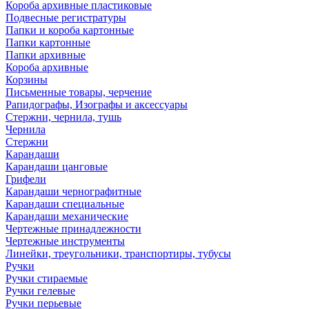
Короба архивные пластиковые
Подвесные регистратуры
Папки и короба картонные
Папки картонные
Папки архивные
Короба архивные
Корзины
Письменные товары, черчение
Рапидографы, Изографы и аксессуары
Стержни, чернила, тушь
Чернила
Стержни
Карандаши
Карандаши цанговые
Грифели
Карандаши чернографитные
Карандаши специальные
Карандаши механические
Чертежные принадлежности
Чертежные инструменты
Линейки, треугольники, транспортиры, тубусы
Ручки
Ручки стираемые
Ручки гелевые
Ручки перьевые