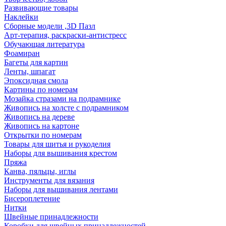
Развивающие товары
Наклейки
Сборные модели ,3D Пазл
Арт-терапия, раскраски-антистресс
Обучающая литература
Фоамиран
Багеты для картин
Ленты, шпагат
Эпоксидная смола
Картины по номерам
Мозайка стразами на подрамнике
Живопись на холсте с подрамником
Живопись на дереве
Живопись на картоне
Открытки по номерам
Товары для шитья и рукоделия
Наборы для вышивания крестом
Пряжа
Канва, пяльцы, иглы
Инструменты для вязания
Наборы для вышивания лентами
Бисероплетение
Нитки
Швейные принадлежности
Коробки для швейных принадлежностей