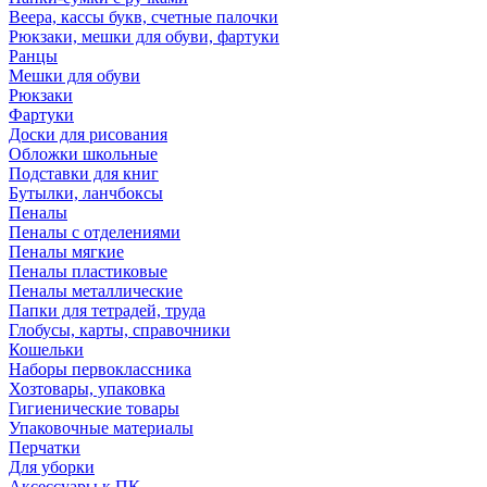
Веера, кассы букв, счетные палочки
Рюкзаки, мешки для обуви, фартуки
Ранцы
Мешки для обуви
Рюкзаки
Фартуки
Доски для рисования
Обложки школьные
Подставки для книг
Бутылки, ланчбоксы
Пеналы
Пеналы с отделениями
Пеналы мягкие
Пеналы пластиковые
Пеналы металлические
Папки для тетрадей, труда
Глобусы, карты, справочники
Кошельки
Наборы первоклассника
Хозтовары, упаковка
Гигиенические товары
Упаковочные материалы
Перчатки
Для уборки
Аксессуары к ПК