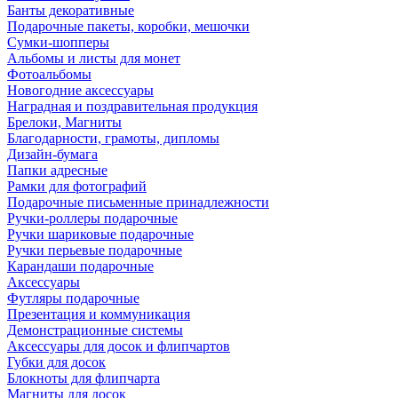
Банты декоративные
Подарочные пакеты, коробки, мешочки
Сумки-шопперы
Альбомы и листы для монет
Фотоальбомы
Новогодние аксессуары
Наградная и поздравительная продукция
Брелоки, Магниты
Благодарности, грамоты, дипломы
Дизайн-бумага
Папки адресные
Рамки для фотографий
Подарочные письменные принадлежности
Ручки-роллеры подарочные
Ручки шариковые подарочные
Ручки перьевые подарочные
Карандаши подарочные
Аксессуары
Футляры подарочные
Презентация и коммуникация
Демонстрационные системы
Аксессуары для досок и флипчартов
Губки для досок
Блокноты для флипчарта
Магниты для досок