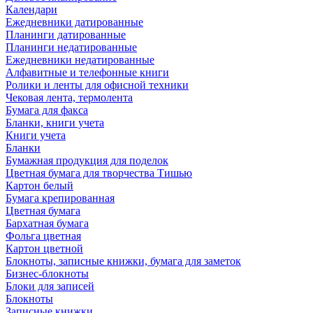
Календари
Ежедневники датированные
Планинги датированные
Планинги недатированные
Ежедневники недатированные
Алфавитные и телефонные книги
Ролики и ленты для офисной техники
Чековая лента, термолента
Бумага для факса
Бланки, книги учета
Книги учета
Бланки
Бумажная продукция для поделок
Цветная бумага для творчества Тишью
Картон белый
Бумага крепированная
Цветная бумага
Бархатная бумага
Фольга цветная
Картон цветной
Блокноты, записные книжки, бумага для заметок
Бизнес-блокноты
Блоки для записей
Блокноты
Записные книжки