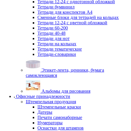
Тетради 12-24 с однотонной обложкой
Тетради бумвинил
Тетради для конспектов А4
Сменные блоки для тетрадей на кольцах
Тетради 12-24 с цветной обложкой
Тетради 60-200
Тетради 40-48
Тетради для нот
Тетради на кольцах
Тетради тематические
Тетради-словарики
Этикет-лента, ценники, бумага
самоклеющаяся
Альбомы для рисования
Офисные принадлежности
Штемпельная продукция
Штемпельные краски
Датеры
Печати самонаборные
Нумераторы
Оснастки для штампов