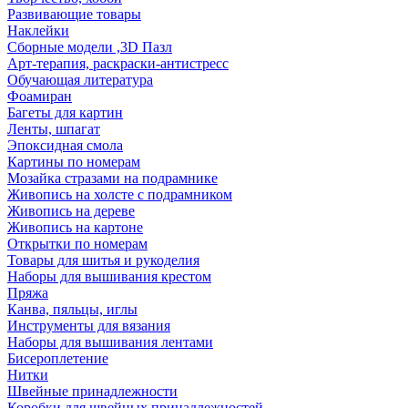
Развивающие товары
Наклейки
Сборные модели ,3D Пазл
Арт-терапия, раскраски-антистресс
Обучающая литература
Фоамиран
Багеты для картин
Ленты, шпагат
Эпоксидная смола
Картины по номерам
Мозайка стразами на подрамнике
Живопись на холсте с подрамником
Живопись на дереве
Живопись на картоне
Открытки по номерам
Товары для шитья и рукоделия
Наборы для вышивания крестом
Пряжа
Канва, пяльцы, иглы
Инструменты для вязания
Наборы для вышивания лентами
Бисероплетение
Нитки
Швейные принадлежности
Коробки для швейных принадлежностей