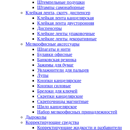
Штемпельные подушки
Штампы самонаборные
Клейкая лента, скотч, диспенсер
Клейкая лента канцелярская
Клейкая лента двусторонняя
Диспенсеры
Клейкие ленты упаковочные
Клейкие ленты декоративные
Мелкоофисные аксессуары
Шпагаты и нити
Булавки офисные
Банковская резинка
Зажимы для бумаг
Увлажнители для пальцев
Лупы
Кнопки канцелярские
Кнопки силовые
Брелоки для ключей
Скрепки канцелярские
Скрепочницы магнитные
Шило канцелярское
Набор мелкоофисных принадлежностей
Дыроколы
Корректирующие средства
Корректирующие жидкости и разбавители