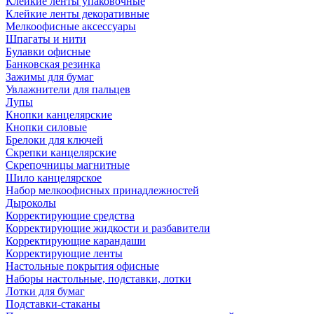
Клейкие ленты упаковочные
Клейкие ленты декоративные
Мелкоофисные аксессуары
Шпагаты и нити
Булавки офисные
Банковская резинка
Зажимы для бумаг
Увлажнители для пальцев
Лупы
Кнопки канцелярские
Кнопки силовые
Брелоки для ключей
Скрепки канцелярские
Скрепочницы магнитные
Шило канцелярское
Набор мелкоофисных принадлежностей
Дыроколы
Корректирующие средства
Корректирующие жидкости и разбавители
Корректирующие карандаши
Корректирующие ленты
Настольные покрытия офисные
Наборы настольные, подставки, лотки
Лотки для бумаг
Подставки-стаканы