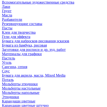
Вспомогательные художественные средства
Лаки
Грунт
Масла
Разбавители
Резервирующие составы
Пасты
Клеи для творчества
Гели для эффекта
Бумага для набросков,рисования,эскизов
Бумага из бамбука, рисовая
Заготовки для росписи и др. худ. работ
Материалы для графики
Пастель
Уголь
Сангина, сепия
Соус
Бумага для акрила, масла, Mixed Media
Поталь
Мольберты,этюдники
Мольберты настольные
Мольберты напольные
Этюдники
Карандаши цветные
Карандаши цветные штучно