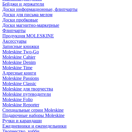
Бейджи и держатели
Доски информационные, флипчарты
Доски для письма мелом
Доски пробковые
Доски магнитно-маркерные
Флипчарты
Продукция MOLESKINE
Аксессуары
Записные книжки
Moleskine Two-Go
Moleskine Cahier
Moleskine Denim
Moleskine Time
Адресные книги
Moleskine Passions
Moleskine Classic
Moleskine для творчества
Moleskine путеводители
Moleskine Folio
Moleskine Reporter
Специальные серии Moleskine
Подарочные наборы Moleskine
Ручки и карандаши
Ежедневники и еженедельники
Творчество, хобби