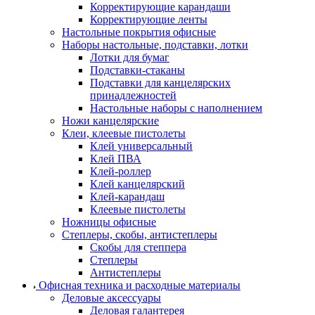
Корректирующие карандаши
Корректирующие ленты
Настольные покрытия офисные
Наборы настольные, подставки, лотки
Лотки для бумаг
Подставки-стаканы
Подставки для канцелярских
принадлежностей
Настольные наборы с наполнением
Ножи канцелярские
Клеи, клеевые пистолеты
Клей универсальный
Клей ПВА
Клей-роллер
Клей канцелярский
Клей-карандаш
Клеевые пистолеты
Ножницы офисные
Степлеры, скобы, антистеплеры
Скобы для степпера
Степлеры
Антистеплеры
Офисная техника и расходные материалы
Деловые аксессуары
Деловая галантерея