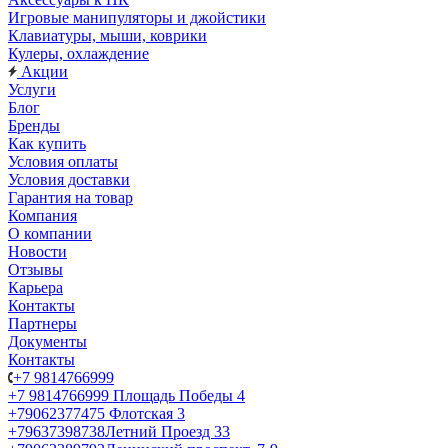
Игровые манипуляторы и джойстики
Клавиатуры, мыши, коврики
Кулеры, охлаждение
Акции
Услуги
Блог
Бренды
Как купить
Условия оплаты
Условия доставки
Гарантия на товар
Компания
О компании
Новости
Отзывы
Карьера
Контакты
Партнеры
Документы
Контакты
+7 9814766999
+7 9814766999
Площадь Победы 4
+79062377475
Флотская 3
+79637398738
Летний Проезд 33