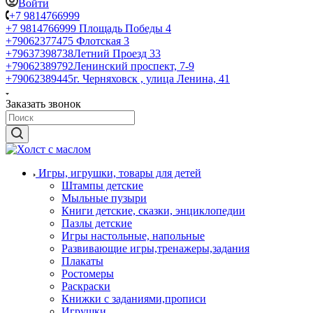
Войти
+7 9814766999
+7 9814766999
Площадь Победы 4
+79062377475
Флотская 3
+79637398738
Летний Проезд 33
+79062389792
Ленинский проспект, 7-9
+79062389445
г. Черняховск , улица Ленина, 41
Заказать звонок
Игры, игрушки, товары для детей
Штампы детские
Мыльные пузыри
Книги детские, сказки, энциклопедии
Пазлы детские
Игры настольные, напольные
Развивающие игры,тренажеры,задания
Плакаты
Ростомеры
Раскраски
Книжки с заданиями,прописи
Игрушки