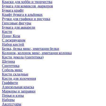
Краски для хобби и творчества
Бумага для комиксов ,маркеров
Бумага крафт
Крафт бумага в альбомах
Ручки для графики и рисунка
Гипсовые фигуры
Бумага для акварели
Кисти
Пони; Коза
С резервуаром
Набор кистей
Белка, белка микс, имитация белки
Колонок, колонок микс, имитация колонка
Кисти декола (синтетика)
Щетина
Синтетика
Соболь микс
Кисти складные
Кисти для золочения
Граффити
Аэрозольная краска
Маркеры и заправки
Перья и кэпы
Наборы
Аксессуары