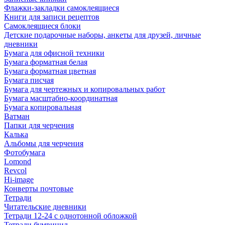
Флажки-закладки самоклеящиеся
Книги для записи рецептов
Самоклеящиеся блоки
Детские подарочные наборы, анкеты для друзей, личные
дневники
Бумага для офисной техники
Бумага форматная белая
Бумага форматная цветная
Бумага писчая
Бумага для чертежных и копировальных работ
Бумага масштабно-координатная
Бумага копировальная
Ватман
Папки для черчения
Калька
Альбомы для черчения
Фотобумага
Lomond
Revcol
Hi-image
Конверты почтовые
Тетради
Читательские дневники
Тетради 12-24 с однотонной обложкой
Тетради бумвинил