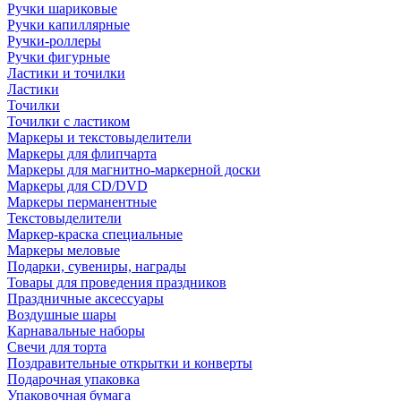
Ручки шариковые
Ручки капиллярные
Ручки-роллеры
Ручки фигурные
Ластики и точилки
Ластики
Точилки
Точилки с ластиком
Маркеры и текстовыделители
Маркеры для флипчарта
Маркеры для магнитно-маркерной доски
Маркеры для CD/DVD
Маркеры перманентные
Текстовыделители
Маркер-краска специальные
Маркеры меловые
Подарки, сувениры, награды
Товары для проведения праздников
Праздничные аксессуары
Воздушные шары
Карнавальные наборы
Свечи для торта
Поздравительные открытки и конверты
Подарочная упаковка
Упаковочная бумага