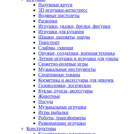
Надувные круги
3D игрушки-антистресс
Водяные пистолеты
Раскопки
Игрушки, указки, брелки, фигурки
Игрушки для купания
Шашки, шахматы, нарды
Транспорт
Слаймы, сквиши
Оружие, солдатики, военная техника
Летние игрушки и игрушки для улицы
Сюжетно-ролевые игры
Музыкальные инструменты
Спортивные товары
Косметика и аксессуары для девочек
Головоломки, логические
Куклы, пупсы, аксессуары
Животные
Посуда
Музыкальные игрушки
Игры рыбалки
Роботы, трансформеры
Развивающие игрушки
Конструкторы
Конструкторы пластиковые