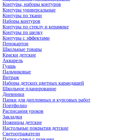
Контуры, наборы контуров
Контуры универсальные
Контуры по ткани
Наборы контуров
Контуры по стеклу и керамике
Контуры по шелку
Контуры с эффектами
Пенокартон
Школьные товары
Краски детские
Акварель
Гуашь
Пальчиковые
Витраж
Наборы детских цветных карандашей
Школьное планирование
Дневники
Папки для дипломных и курсовых работ
Портфолио
Расписания уроков
Закладки
Ножницы детские
Настольные покрытия детские
Светоотражатели
Папки-сумки с ручками