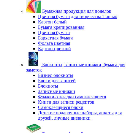
Бумажная продукция для поделок
Цветная бумага для творчества Тишью
Картон белый
Бумага крепированная
Цветная бумага
Бархатная бумага
Фольга цветная
Картон цветной
Блокноты, записные книжки, бумага для
заметок
Бизнес-блокноты
Блоки для записей
Блокноты
Записные книжки
Флажки-закладки самоклеящиеся
Книги для записи рецептов
Самоклеящиеся блоки
Детские подарочные наборы, анкеты для
друзей, личные дневники