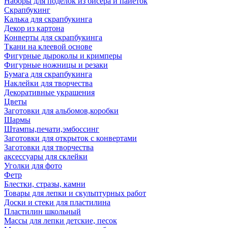
Наборы для поделок из бисера и пайеток
Скрапбукинг
Калька для скрапбукинга
Декор из картона
Конверты для скрапбукинга
Ткани на клеевой основе
Фигурные дыроколы и кримперы
Фигурные ножницы и резаки
Бумага для скрапбукинга
Наклейки для творчества
Декоративные украшения
Цветы
Заготовки для альбомов,коробки
Шармы
Штампы,печати,эмбоссинг
Заготовки для открыток с конвертами
Заготовки для творчества
аксессуары для склейки
Уголки для фото
Фетр
Блестки, стразы, камни
Товары для лепки и скульптурных работ
Доски и стеки для пластилина
Пластилин школьный
Массы для лепки детские, песок