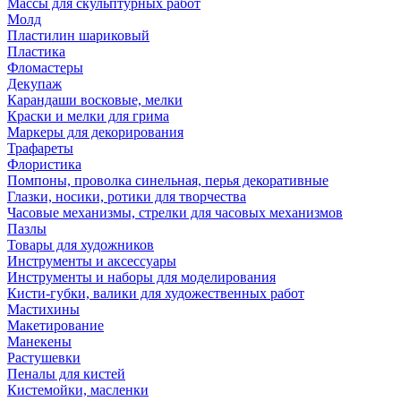
Массы для скульптурных работ
Молд
Пластилин шариковый
Пластика
Фломастеры
Декупаж
Карандаши восковые, мелки
Краски и мелки для грима
Маркеры для декорирования
Трафареты
Флористика
Помпоны, проволка синельная, перья декоративные
Глазки, носики, ротики для творчества
Часовые механизмы, стрелки для часовых механизмов
Пазлы
Товары для художников
Инструменты и аксессуары
Инструменты и наборы для моделирования
Кисти-губки, валики для художественных работ
Мастихины
Макетирование
Манекены
Растушевки
Пеналы для кистей
Кистемойки, масленки