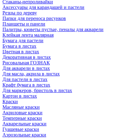
Стаканы-непроливайки
Аксессуары для карандашей и пастели
Резцы по дереву
Папки для переноса рисунков
Планшеты и панели
Палитры, кюветы пустые, пеналы для акварели
Клейкая лента малярная
Бумага для пастели
Бумага в листах
Цветная в листах
Декоративная в листах
Рисовальная ГОЗНАК
Для акварели в листах
Для масла, акрила в листах
Для пастели в листах
Крафт бумага в листах
Для маркеров, бристоль в листах
Картон в листах
Краски
Масляные краски
Акриловые краски
Темперные краски
Акварельные краски
Гуашевые краски
Аэрозольные краски