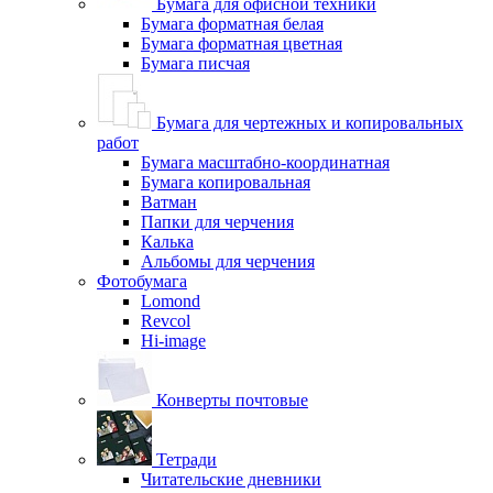
Бумага для офисной техники
Бумага форматная белая
Бумага форматная цветная
Бумага писчая
Бумага для чертежных и копировальных
работ
Бумага масштабно-координатная
Бумага копировальная
Ватман
Папки для черчения
Калька
Альбомы для черчения
Фотобумага
Lomond
Revcol
Hi-image
Конверты почтовые
Тетради
Читательские дневники