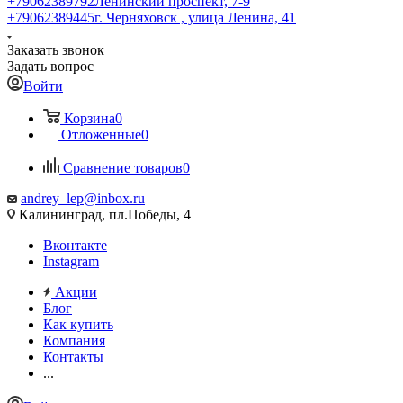
+79062389792
Ленинский проспект, 7-9
+79062389445
г. Черняховск , улица Ленина, 41
Заказать звонок
Задать вопрос
Войти
Корзина
0
Отложенные
0
Сравнение товаров
0
andrey_lep@inbox.ru
Калининград, пл.Победы, 4
Вконтакте
Instagram
Акции
Блог
Как купить
Компания
Контакты
...