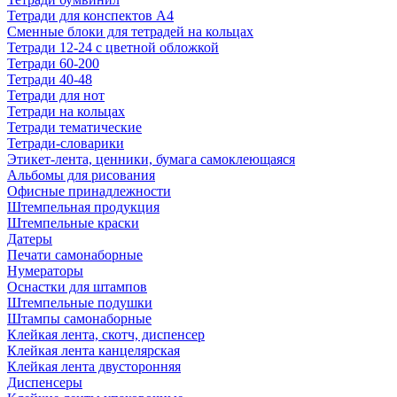
Тетради для конспектов А4
Сменные блоки для тетрадей на кольцах
Тетради 12-24 с цветной обложкой
Тетради 60-200
Тетради 40-48
Тетради для нот
Тетради на кольцах
Тетради тематические
Тетради-словарики
Этикет-лента, ценники, бумага самоклеющаяся
Альбомы для рисования
Офисные принадлежности
Штемпельная продукция
Штемпельные краски
Датеры
Печати самонаборные
Нумераторы
Оснастки для штампов
Штемпельные подушки
Штампы самонаборные
Клейкая лента, скотч, диспенсер
Клейкая лента канцелярская
Клейкая лента двусторонняя
Диспенсеры