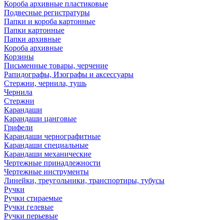
Короба архивные пластиковые
Подвесные регистратуры
Папки и короба картонные
Папки картонные
Папки архивные
Короба архивные
Корзины
Письменные товары, черчение
Рапидографы, Изографы и аксессуары
Стержни, чернила, тушь
Чернила
Стержни
Карандаши
Карандаши цанговые
Грифели
Карандаши чернографитные
Карандаши специальные
Карандаши механические
Чертежные принадлежности
Чертежные инструменты
Линейки, треугольники, транспортиры, тубусы
Ручки
Ручки стираемые
Ручки гелевые
Ручки перьевые