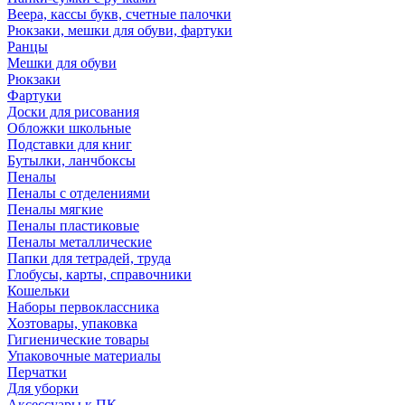
Веера, кассы букв, счетные палочки
Рюкзаки, мешки для обуви, фартуки
Ранцы
Мешки для обуви
Рюкзаки
Фартуки
Доски для рисования
Обложки школьные
Подставки для книг
Бутылки, ланчбоксы
Пеналы
Пеналы с отделениями
Пеналы мягкие
Пеналы пластиковые
Пеналы металлические
Папки для тетрадей, труда
Глобусы, карты, справочники
Кошельки
Наборы первоклассника
Хозтовары, упаковка
Гигиенические товары
Упаковочные материалы
Перчатки
Для уборки
Аксессуары к ПК