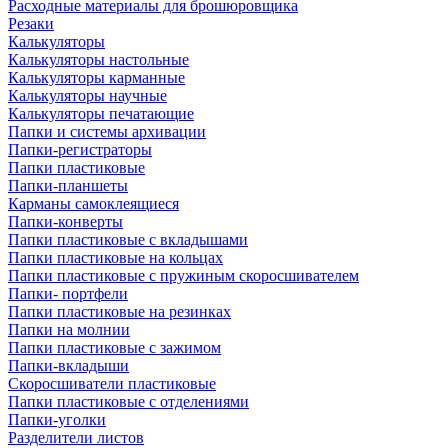
Расходные материалы для брошюровщика
Резаки
Калькуляторы
Калькуляторы настольные
Калькуляторы карманные
Калькуляторы научные
Калькуляторы печатающие
Папки и системы архивации
Папки-регистраторы
Папки пластиковые
Папки-планшеты
Карманы самоклеящиеся
Папки-конверты
Папки пластиковые с вкладышами
Папки пластиковые на кольцах
Папки пластиковые с пружиным скоросшивателем
Папки- портфели
Папки пластиковые на резинках
Папки на молнии
Папки пластиковые с зажимом
Папки-вкладыши
Скоросшиватели пластиковые
Папки пластиковые с отделениями
Папки-уголки
Разделители листов