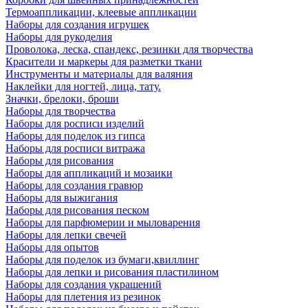
Термоаппликации, клеевые аппликации
Наборы для создания игрушек
Наборы для рукоделия
Проволока, леска, спандекс, резинки для творчества
Красители и маркеры для разметки ткани
Инструменты и материалы для валяния
Наклейки для ногтей, лица, тату.
Значки, брелоки, броши
Наборы для творчества
Наборы для росписи изделий
Наборы для поделок из гипса
Наборы для росписи витража
Наборы для рисования
Наборы для аппликаций и мозаики
Наборы для создания гравюр
Наборы для выжигания
Наборы для рисования песком
Наборы для парфюмерии и мыловарения
Наборы для лепки свечей
Наборы для опытов
Наборы для поделок из бумаги,квиллинг
Наборы для лепки и рисования пластилином
Наборы для создания украшений
Наборы для плетения из резинок