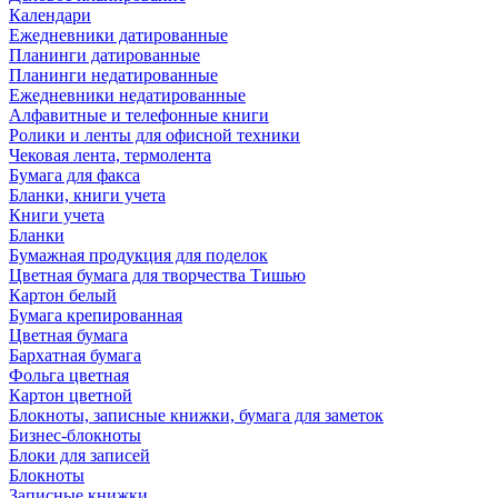
Календари
Ежедневники датированные
Планинги датированные
Планинги недатированные
Ежедневники недатированные
Алфавитные и телефонные книги
Ролики и ленты для офисной техники
Чековая лента, термолента
Бумага для факса
Бланки, книги учета
Книги учета
Бланки
Бумажная продукция для поделок
Цветная бумага для творчества Тишью
Картон белый
Бумага крепированная
Цветная бумага
Бархатная бумага
Фольга цветная
Картон цветной
Блокноты, записные книжки, бумага для заметок
Бизнес-блокноты
Блоки для записей
Блокноты
Записные книжки