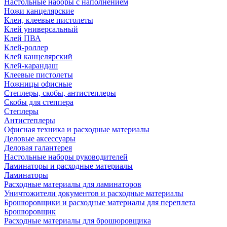
Настольные наборы с наполнением
Ножи канцелярские
Клеи, клеевые пистолеты
Клей универсальный
Клей ПВА
Клей-роллер
Клей канцелярский
Клей-карандаш
Клеевые пистолеты
Ножницы офисные
Степлеры, скобы, антистеплеры
Скобы для степпера
Степлеры
Антистеплеры
Офисная техника и расходные материалы
Деловые аксессуары
Деловая галантерея
Настольные наборы руководителей
Ламинаторы и расходные материалы
Ламинаторы
Расходные материалы для ламинаторов
Уничтожители документов и расходные материалы
Брошюровщики и расходные материалы для переплета
Брошюровщик
Расходные материалы для брошюровщика