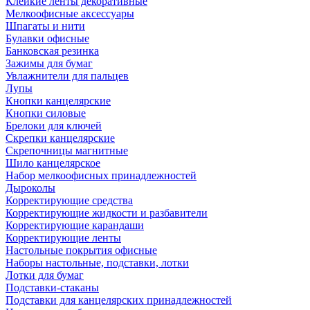
Клейкие ленты декоративные
Мелкоофисные аксессуары
Шпагаты и нити
Булавки офисные
Банковская резинка
Зажимы для бумаг
Увлажнители для пальцев
Лупы
Кнопки канцелярские
Кнопки силовые
Брелоки для ключей
Скрепки канцелярские
Скрепочницы магнитные
Шило канцелярское
Набор мелкоофисных принадлежностей
Дыроколы
Корректирующие средства
Корректирующие жидкости и разбавители
Корректирующие карандаши
Корректирующие ленты
Настольные покрытия офисные
Наборы настольные, подставки, лотки
Лотки для бумаг
Подставки-стаканы
Подставки для канцелярских принадлежностей