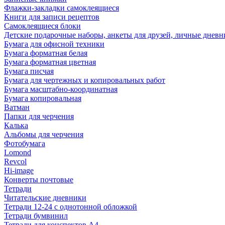
Флажки-закладки самоклеящиеся
Книги для записи рецептов
Самоклеящиеся блоки
Детские подарочные наборы, анкеты для друзей, личные днев
Бумага для офисной техники
Бумага форматная белая
Бумага форматная цветная
Бумага писчая
Бумага для чертежных и копировальных работ
Бумага масштабно-координатная
Бумага копировальная
Ватман
Папки для черчения
Калька
Альбомы для черчения
Фотобумага
Lomond
Revcol
Hi-image
Конверты почтовые
Тетради
Читательские дневники
Тетради 12-24 с однотонной обложкой
Тетради бумвинил
Тетради для конспектов А4