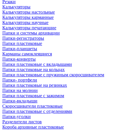
Резаки
Калькуляторы
Калькуляторы настольные
Калькуляторы карманные
Калькуляторы научные
Калькуляторы печатающие
Папки и системы архивации
Папки-регистраторы
Папки пластиковые
Папки-планшеты
Карманы самоклеящиеся
Папки-конверты
Папки пластиковые с вкладышами
Папки пластиковые на кольцах
Папки пластиковые с пружиным скоросшивателем
Папки- портфели
Папки пластиковые на резинках
Папки на молнии
Папки пластиковые с зажимом
Папки-вкладыши
Скоросшиватели пластиковые
Папки пластиковые с отделениями
Папки-уголки
Разделители листов
Короба архивные пластиковые