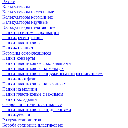
Резаки
Калькуляторы
Калькуляторы настольные
Калькуляторы карманные
Калькуляторы научные
Калькуляторы печатающие
Папки и системы архивации
Папки-регистраторы
Папки пластиковые
Папки-планшеты
Карманы самоклеящиеся
Папки-конверты
Папки пластиковые с вкладышами
Папки пластиковые на кольцах
Папки пластиковые с пружиным скоросшивателем
Папки- портфели
Папки пластиковые на резинках
Папки на молнии
Папки пластиковые с зажимом
Папки-вкладыши
Скоросшиватели пластиковые
Папки пластиковые с отделениями
Папки-уголки
Разделители листов
Короба архивные пластиковые