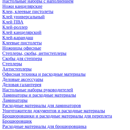
Настольные наборы с наполнением
Ножи канцелярские
Клеи, клеевые пистолеты
Клей универсальный
Клей ПВА
Клей-роллер
Клей канцелярский
Клей-карандаш
Клеевые пистолеты
Ножницы офисные
Степлеры, скобы, антистеплеры
Скобы для степпера
Степлеры
Антистеплеры
Офисная техника и расходные материалы
Деловые аксессуары
Деловая галантерея
Настольные наборы руководителей
Ламинаторы и расходные материалы
Ламинаторы
Расходные материалы для ламинаторов
Уничтожители документов и расходные материалы
Брошюровщики и расходные материалы для переплета
Брошюровщик
Расходные материалы для брошюровщика