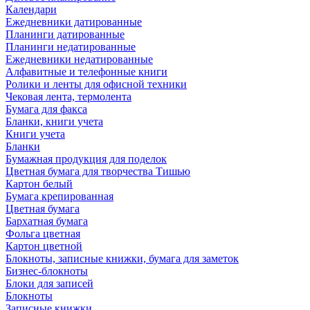
Календари
Ежедневники датированные
Планинги датированные
Планинги недатированные
Ежедневники недатированные
Алфавитные и телефонные книги
Ролики и ленты для офисной техники
Чековая лента, термолента
Бумага для факса
Бланки, книги учета
Книги учета
Бланки
Бумажная продукция для поделок
Цветная бумага для творчества Тишью
Картон белый
Бумага крепированная
Цветная бумага
Бархатная бумага
Фольга цветная
Картон цветной
Блокноты, записные книжки, бумага для заметок
Бизнес-блокноты
Блоки для записей
Блокноты
Записные книжки