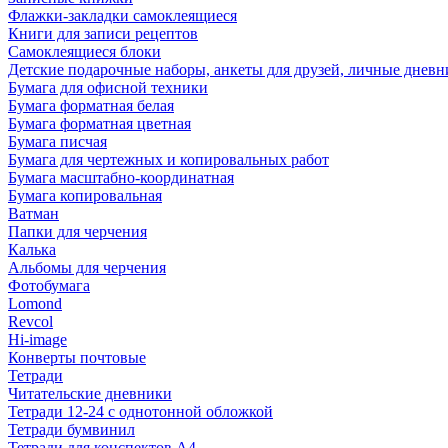
Флажки-закладки самоклеящиеся
Книги для записи рецептов
Самоклеящиеся блоки
Детские подарочные наборы, анкеты для друзей, личные днев
Бумага для офисной техники
Бумага форматная белая
Бумага форматная цветная
Бумага писчая
Бумага для чертежных и копировальных работ
Бумага масштабно-координатная
Бумага копировальная
Ватман
Папки для черчения
Калька
Альбомы для черчения
Фотобумага
Lomond
Revcol
Hi-image
Конверты почтовые
Тетради
Читательские дневники
Тетради 12-24 с однотонной обложкой
Тетради бумвинил
Тетради для конспектов А4