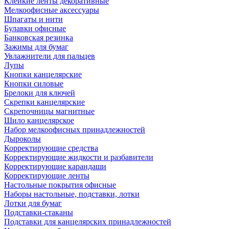
Клейкие ленты декоративные
Мелкоофисные аксессуары
Шпагаты и нити
Булавки офисные
Банковская резинка
Зажимы для бумаг
Увлажнители для пальцев
Лупы
Кнопки канцелярские
Кнопки силовые
Брелоки для ключей
Скрепки канцелярские
Скрепочницы магнитные
Шило канцелярское
Набор мелкоофисных принадлежностей
Дыроколы
Корректирующие средства
Корректирующие жидкости и разбавители
Корректирующие карандаши
Корректирующие ленты
Настольные покрытия офисные
Наборы настольные, подставки, лотки
Лотки для бумаг
Подставки-стаканы
Подставки для канцелярских принадлежностей