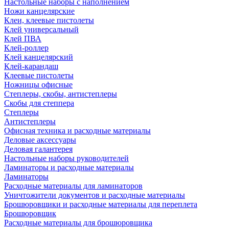
Настольные наборы с наполнением
Ножи канцелярские
Клеи, клеевые пистолеты
Клей универсальный
Клей ПВА
Клей-роллер
Клей канцелярский
Клей-карандаш
Клеевые пистолеты
Ножницы офисные
Степлеры, скобы, антистеплеры
Скобы для степпера
Степлеры
Антистеплеры
Офисная техника и расходные материалы
Деловые аксессуары
Деловая галантерея
Настольные наборы руководителей
Ламинаторы и расходные материалы
Ламинаторы
Расходные материалы для ламинаторов
Уничтожители документов и расходные материалы
Брошюровщики и расходные материалы для переплета
Брошюровщик
Расходные материалы для брошюровщика