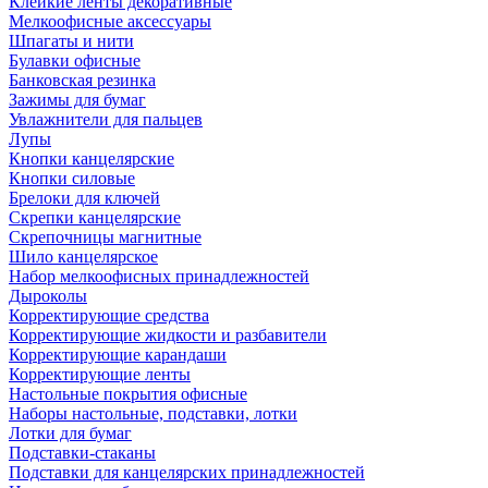
Клейкие ленты декоративные
Мелкоофисные аксессуары
Шпагаты и нити
Булавки офисные
Банковская резинка
Зажимы для бумаг
Увлажнители для пальцев
Лупы
Кнопки канцелярские
Кнопки силовые
Брелоки для ключей
Скрепки канцелярские
Скрепочницы магнитные
Шило канцелярское
Набор мелкоофисных принадлежностей
Дыроколы
Корректирующие средства
Корректирующие жидкости и разбавители
Корректирующие карандаши
Корректирующие ленты
Настольные покрытия офисные
Наборы настольные, подставки, лотки
Лотки для бумаг
Подставки-стаканы
Подставки для канцелярских принадлежностей