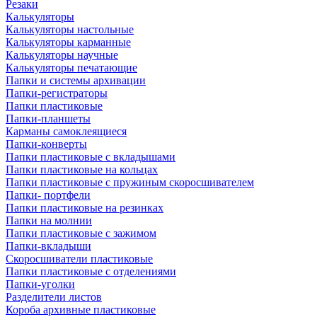
Резаки
Калькуляторы
Калькуляторы настольные
Калькуляторы карманные
Калькуляторы научные
Калькуляторы печатающие
Папки и системы архивации
Папки-регистраторы
Папки пластиковые
Папки-планшеты
Карманы самоклеящиеся
Папки-конверты
Папки пластиковые с вкладышами
Папки пластиковые на кольцах
Папки пластиковые с пружиным скоросшивателем
Папки- портфели
Папки пластиковые на резинках
Папки на молнии
Папки пластиковые с зажимом
Папки-вкладыши
Скоросшиватели пластиковые
Папки пластиковые с отделениями
Папки-уголки
Разделители листов
Короба архивные пластиковые