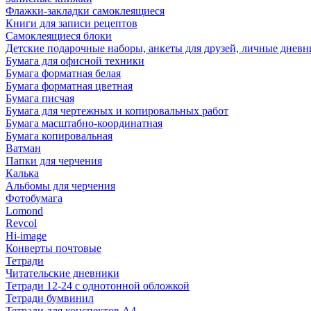
Флажки-закладки самоклеящиеся
Книги для записи рецептов
Самоклеящиеся блоки
Детские подарочные наборы, анкеты для друзей, личные днев
Бумага для офисной техники
Бумага форматная белая
Бумага форматная цветная
Бумага писчая
Бумага для чертежных и копировальных работ
Бумага масштабно-координатная
Бумага копировальная
Ватман
Папки для черчения
Калька
Альбомы для черчения
Фотобумага
Lomond
Revcol
Hi-image
Конверты почтовые
Тетради
Читательские дневники
Тетради 12-24 с однотонной обложкой
Тетради бумвинил
Тетради для конспектов А4