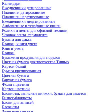
Календари
Ежедневники датированные
Планинги датированные
Планинги недатированные
Ежедневники недатированные
Алфавитные и телефонные книги
Ролики и ленты для офисной техники
Чековая лента, термолента
Бумага для факса
Бланки, книги учета
Книги учета
Бланки
Бумажная продукция для поделок
Цветная бумага для творчества Тишью
Картон белый
Бумага крепированная
Цветная бумага
Бархатная бумага
Фольга цветная
Картон цветной
Блокноты, записные книжки, бумага для заметок
Бизнес-блокноты
Блоки для записей
Блокноты
Записные книжки