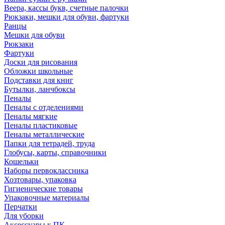
Веера, кассы букв, счетные палочки
Рюкзаки, мешки для обуви, фартуки
Ранцы
Мешки для обуви
Рюкзаки
Фартуки
Доски для рисования
Обложки школьные
Подставки для книг
Бутылки, ланчбоксы
Пеналы
Пеналы с отделениями
Пеналы мягкие
Пеналы пластиковые
Пеналы металлические
Папки для тетрадей, труда
Глобусы, карты, справочники
Кошельки
Наборы первоклассника
Хозтовары, упаковка
Гигиенические товары
Упаковочные материалы
Перчатки
Для уборки
Аксессуары к ПК