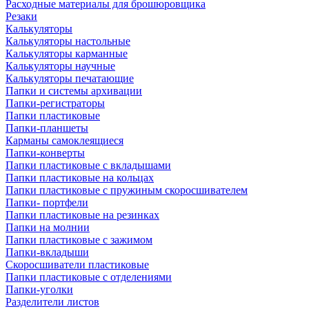
Расходные материалы для брошюровщика
Резаки
Калькуляторы
Калькуляторы настольные
Калькуляторы карманные
Калькуляторы научные
Калькуляторы печатающие
Папки и системы архивации
Папки-регистраторы
Папки пластиковые
Папки-планшеты
Карманы самоклеящиеся
Папки-конверты
Папки пластиковые с вкладышами
Папки пластиковые на кольцах
Папки пластиковые с пружиным скоросшивателем
Папки- портфели
Папки пластиковые на резинках
Папки на молнии
Папки пластиковые с зажимом
Папки-вкладыши
Скоросшиватели пластиковые
Папки пластиковые с отделениями
Папки-уголки
Разделители листов