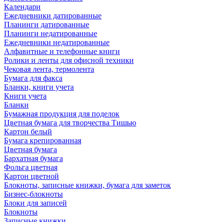
Календари
Ежедневники датированные
Планинги датированные
Планинги недатированные
Ежедневники недатированные
Алфавитные и телефонные книги
Ролики и ленты для офисной техники
Чековая лента, термолента
Бумага для факса
Бланки, книги учета
Книги учета
Бланки
Бумажная продукция для поделок
Цветная бумага для творчества Тишью
Картон белый
Бумага крепированная
Цветная бумага
Бархатная бумага
Фольга цветная
Картон цветной
Блокноты, записные книжки, бумага для заметок
Бизнес-блокноты
Блоки для записей
Блокноты
Записные книжки