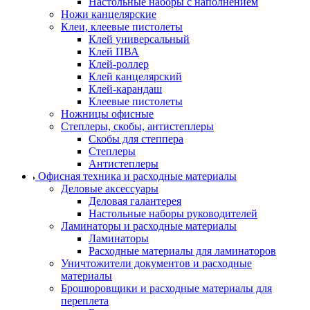
Настольные наборы с наполнением
Ножи канцелярские
Клеи, клеевые пистолеты
Клей универсальный
Клей ПВА
Клей-роллер
Клей канцелярский
Клей-карандаш
Клеевые пистолеты
Ножницы офисные
Степлеры, скобы, антистеплеры
Скобы для степпера
Степлеры
Антистеплеры
Офисная техника и расходные материалы
Деловые аксессуары
Деловая галантерея
Настольные наборы руководителей
Ламинаторы и расходные материалы
Ламинаторы
Расходные материалы для ламинаторов
Уничтожители документов и расходные
материалы
Брошюровщики и расходные материалы для
переплета