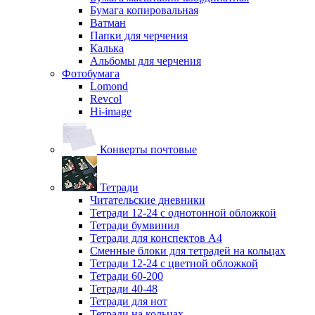
Бумага копировальная
Ватман
Папки для черчения
Калька
Альбомы для черчения
Фотобумага
Lomond
Revcol
Hi-image
Конверты почтовые
Тетради
Читательские дневники
Тетради 12-24 с однотонной обложкой
Тетради бумвинил
Тетради для конспектов А4
Сменные блоки для тетрадей на кольцах
Тетради 12-24 с цветной обложкой
Тетради 60-200
Тетради 40-48
Тетради для нот
Тетради на кольцах