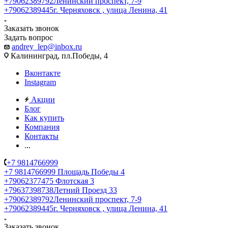
+79062389792
Ленинский проспект, 7-9
+79062389445
г. Черняховск , улица Ленина, 41
Заказать звонок
Задать вопрос
andrey_lep@inbox.ru
Калининград, пл.Победы, 4
Вконтакте
Instagram
Акции
Блог
Как купить
Компания
Контакты
...
+7 9814766999
+7 9814766999
Площадь Победы 4
+79062377475
Флотская 3
+79637398738
Летний Проезд 33
+79062389792
Ленинский проспект, 7-9
+79062389445
г. Черняховск , улица Ленина, 41
Заказать звонок