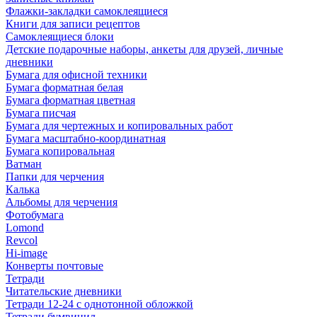
Флажки-закладки самоклеящиеся
Книги для записи рецептов
Самоклеящиеся блоки
Детские подарочные наборы, анкеты для друзей, личные
дневники
Бумага для офисной техники
Бумага форматная белая
Бумага форматная цветная
Бумага писчая
Бумага для чертежных и копировальных работ
Бумага масштабно-координатная
Бумага копировальная
Ватман
Папки для черчения
Калька
Альбомы для черчения
Фотобумага
Lomond
Revcol
Hi-image
Конверты почтовые
Тетради
Читательские дневники
Тетради 12-24 с однотонной обложкой
Тетради бумвинил