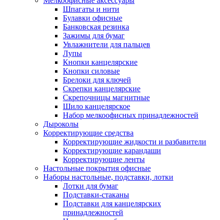
Мелкоофисные аксессуары
Шпагаты и нити
Булавки офисные
Банковская резинка
Зажимы для бумаг
Увлажнители для пальцев
Лупы
Кнопки канцелярские
Кнопки силовые
Брелоки для ключей
Скрепки канцелярские
Скрепочницы магнитные
Шило канцелярское
Набор мелкоофисных принадлежностей
Дыроколы
Корректирующие средства
Корректирующие жидкости и разбавители
Корректирующие карандаши
Корректирующие ленты
Настольные покрытия офисные
Наборы настольные, подставки, лотки
Лотки для бумаг
Подставки-стаканы
Подставки для канцелярских
принадлежностей