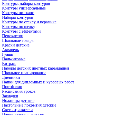
Контуры, наборы контуров
Контуры универсальные
Контуры по ткани
Наборы контуров
Контуры по стеклу и керамике
Контуры по шелку
Контуры с эффектами
Пенокартон
Школьные товары
Краски детские
Акварель
Гуашь
Пальчиковые
Витраж
Наборы детских цветных карандашей
Школьное планирование
Дневники
Папки для дипломных и курсовых работ
Портфолио
Расписания уроков
Закладки
Ножницы детские
Настольные покрытия детские
Светоотражатели
Папки-сумки с ручками