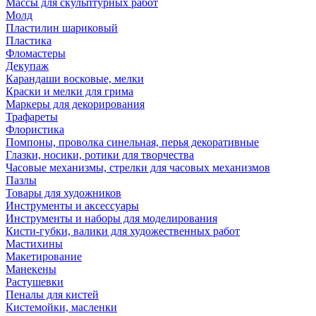
Массы для скульптурных работ
Молд
Пластилин шариковый
Пластика
Фломастеры
Декупаж
Карандаши восковые, мелки
Краски и мелки для грима
Маркеры для декорирования
Трафареты
Флористика
Помпоны, проволка синельная, перья декоративные
Глазки, носики, ротики для творчества
Часовые механизмы, стрелки для часовых механизмов
Пазлы
Товары для художников
Инструменты и аксессуары
Инструменты и наборы для моделирования
Кисти-губки, валики для художественных работ
Мастихины
Макетирование
Манекены
Растушевки
Пеналы для кистей
Кистемойки, масленки