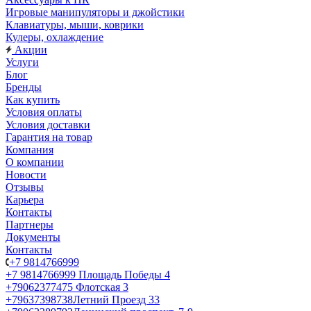
Игровые манипуляторы и джойстики
Клавиатуры, мыши, коврики
Кулеры, охлаждение
Акции
Услуги
Блог
Бренды
Как купить
Условия оплаты
Условия доставки
Гарантия на товар
Компания
О компании
Новости
Отзывы
Карьера
Контакты
Партнеры
Документы
Контакты
+7 9814766999
+7 9814766999
Площадь Победы 4
+79062377475
Флотская 3
+79637398738
Летний Проезд 33