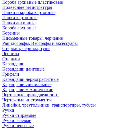
Короба архивные пластиковые
Подвесные регистратуры
Папки и короба картонные
Папки картонные
Папки архивные
Короба архивные
Корзины
Письменные товары, черчение
Рапидографы, Изографы и аксессуары
Стержни, чернила, тушь
Чернила
Стержни
Карандаши
Карандаши цанговые
Грифели
Карандаши чернографитные
Карандаши специальные
Карандаши механические
Чертежные принадлежности
Чертежные инструменты
Линейки, треугольники, транспортиры, тубусы
Ручки
Ручки стираемые
Ручки гелевые
Ручки перьевые