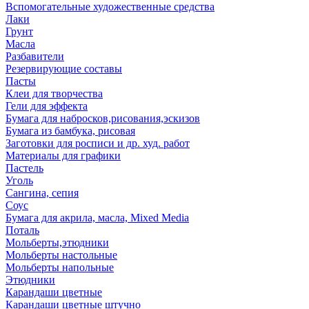
Вспомогательные художественные средства
Лаки
Грунт
Масла
Разбавители
Резервирующие составы
Пасты
Клеи для творчества
Гели для эффекта
Бумага для набросков,рисования,эскизов
Бумага из бамбука, рисовая
Заготовки для росписи и др. худ. работ
Материалы для графики
Пастель
Уголь
Сангина, сепия
Соус
Бумага для акрила, масла, Mixed Media
Поталь
Мольберты,этюдники
Мольберты настольные
Мольберты напольные
Этюдники
Карандаши цветные
Карандаши цветные штучно