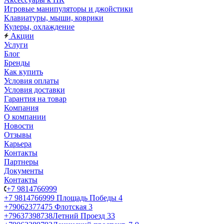
Игровые манипуляторы и джойстики
Клавиатуры, мыши, коврики
Кулеры, охлаждение
Акции
Услуги
Блог
Бренды
Как купить
Условия оплаты
Условия доставки
Гарантия на товар
Компания
О компании
Новости
Отзывы
Карьера
Контакты
Партнеры
Документы
Контакты
+7 9814766999
+7 9814766999
Площадь Победы 4
+79062377475
Флотская 3
+79637398738
Летний Проезд 33