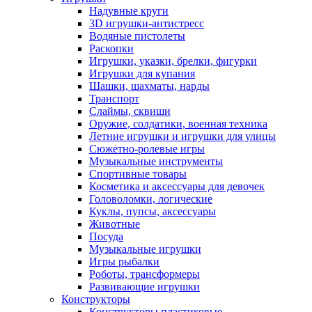
Надувные круги
3D игрушки-антистресс
Водяные пистолеты
Раскопки
Игрушки, указки, брелки, фигурки
Игрушки для купания
Шашки, шахматы, нарды
Транспорт
Слаймы, сквиши
Оружие, солдатики, военная техника
Летние игрушки и игрушки для улицы
Сюжетно-ролевые игры
Музыкальные инструменты
Спортивные товары
Косметика и аксессуары для девочек
Головоломки, логические
Куклы, пупсы, аксессуары
Животные
Посуда
Музыкальные игрушки
Игры рыбалки
Роботы, трансформеры
Развивающие игрушки
Конструкторы
Конструкторы пластиковые