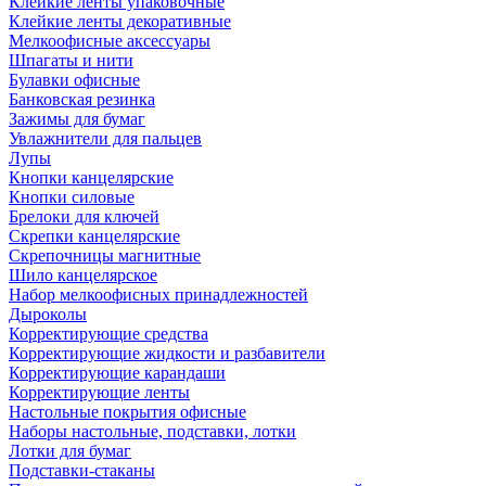
Клейкие ленты упаковочные
Клейкие ленты декоративные
Мелкоофисные аксессуары
Шпагаты и нити
Булавки офисные
Банковская резинка
Зажимы для бумаг
Увлажнители для пальцев
Лупы
Кнопки канцелярские
Кнопки силовые
Брелоки для ключей
Скрепки канцелярские
Скрепочницы магнитные
Шило канцелярское
Набор мелкоофисных принадлежностей
Дыроколы
Корректирующие средства
Корректирующие жидкости и разбавители
Корректирующие карандаши
Корректирующие ленты
Настольные покрытия офисные
Наборы настольные, подставки, лотки
Лотки для бумаг
Подставки-стаканы