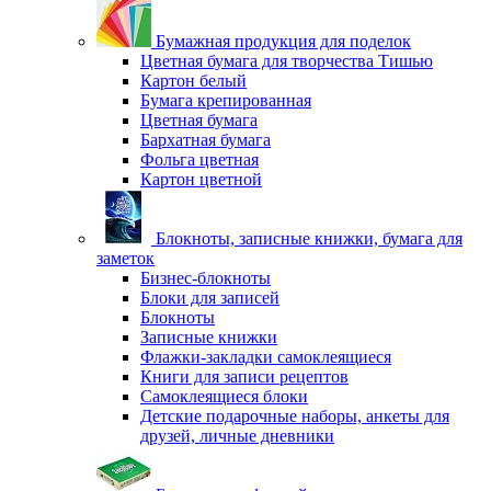
Бумажная продукция для поделок
Цветная бумага для творчества Тишью
Картон белый
Бумага крепированная
Цветная бумага
Бархатная бумага
Фольга цветная
Картон цветной
Блокноты, записные книжки, бумага для
заметок
Бизнес-блокноты
Блоки для записей
Блокноты
Записные книжки
Флажки-закладки самоклеящиеся
Книги для записи рецептов
Самоклеящиеся блоки
Детские подарочные наборы, анкеты для
друзей, личные дневники