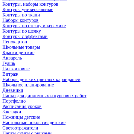
Контуры, наборы контуров
Контуры универсальные
Контуры по ткани
Наборы контуров
Контуры по стеклу и керамике
Контуры по шелку
Контуры с эффектами
Пенокартон
Школьные товары
Краски детские
Акварель
Гуашь
Пальчиковые
Витраж
Наборы детских цветных карандашей
Школьное планирование
Дневники
Папки для дипломных и курсовых работ
Портфолио
Расписания уроков
Закладки
Ножницы детские
Настольные покрытия детские
Светоотражатели
Папки-сумки с ручками