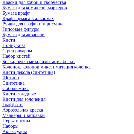
Краски для хобби и творчества
Бумага для комиксов ,маркеров
Бумага крафт
Крафт бумага в альбомах
Ручки для графики и рисунка
Гипсовые фигуры
Бумага для акварели
Кисти
Пони; Коза
С резервуаром
Набор кистей
Белка, белка микс, имитация белки
Колонок, колонок микс, имитация колонка
Кисти декола (синтетика)
Щетина
Синтетика
Соболь микс
Кисти складные
Кисти для золочения
Граффити
Аэрозольная краска
Маркеры и заправки
Перья и кэпы
Наборы
Аксессуары