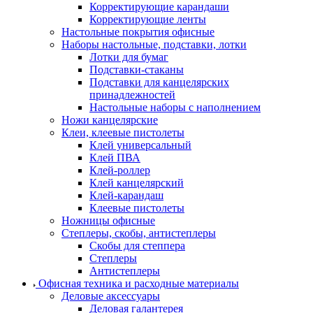
Корректирующие карандаши
Корректирующие ленты
Настольные покрытия офисные
Наборы настольные, подставки, лотки
Лотки для бумаг
Подставки-стаканы
Подставки для канцелярских
принадлежностей
Настольные наборы с наполнением
Ножи канцелярские
Клеи, клеевые пистолеты
Клей универсальный
Клей ПВА
Клей-роллер
Клей канцелярский
Клей-карандаш
Клеевые пистолеты
Ножницы офисные
Степлеры, скобы, антистеплеры
Скобы для степпера
Степлеры
Антистеплеры
Офисная техника и расходные материалы
Деловые аксессуары
Деловая галантерея