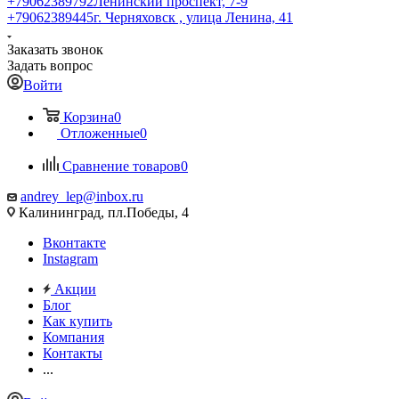
+79062389792
Ленинский проспект, 7-9
+79062389445
г. Черняховск , улица Ленина, 41
Заказать звонок
Задать вопрос
Войти
Корзина
0
Отложенные
0
Сравнение товаров
0
andrey_lep@inbox.ru
Калининград, пл.Победы, 4
Вконтакте
Instagram
Акции
Блог
Как купить
Компания
Контакты
...