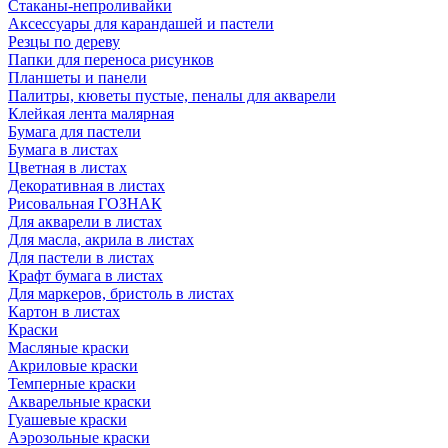
Стаканы-непроливайки
Аксессуары для карандашей и пастели
Резцы по дереву
Папки для переноса рисунков
Планшеты и панели
Палитры, кюветы пустые, пеналы для акварели
Клейкая лента малярная
Бумага для пастели
Бумага в листах
Цветная в листах
Декоративная в листах
Рисовальная ГОЗНАК
Для акварели в листах
Для масла, акрила в листах
Для пастели в листах
Крафт бумага в листах
Для маркеров, бристоль в листах
Картон в листах
Краски
Масляные краски
Акриловые краски
Темперные краски
Акварельные краски
Гуашевые краски
Аэрозольные краски