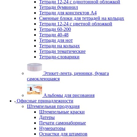
Тетради 12-24 с однотонной обложкой
Тетради бумвинил
Тетради для конспектов А4
Сменные блоки для тетрадей на кольцах
Тетради 12-24 с цветной обложкой
Тетради 60-200
Тетради 40-48
Тетради для нот
Тетради на кольцах
Тетради тематические
Тетради-словарики
Этикет-лента, ценники, бумага
самоклеющаяся
Альбомы для рисования
Офисные принадлежности
Штемпельная продукция
Штемпельные краски
Датеры
Печати самонаборные
Нумераторы
Оснастки для штампов