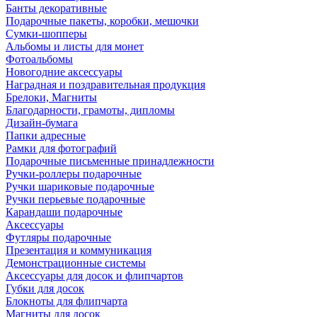
Банты декоративные
Подарочные пакеты, коробки, мешочки
Сумки-шопперы
Альбомы и листы для монет
Фотоальбомы
Новогодние аксессуары
Наградная и поздравительная продукция
Брелоки, Магниты
Благодарности, грамоты, дипломы
Дизайн-бумага
Папки адресные
Рамки для фотографий
Подарочные письменные принадлежности
Ручки-роллеры подарочные
Ручки шариковые подарочные
Ручки перьевые подарочные
Карандаши подарочные
Аксессуары
Футляры подарочные
Презентация и коммуникация
Демонстрационные системы
Аксессуары для досок и флипчартов
Губки для досок
Блокноты для флипчарта
Магниты для досок