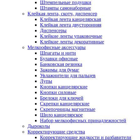
Штемпельные подушки
Штампы самонаборные
Клейкая лента, скотч, диспенсер
Клейкая лента канцелярская
Клейкая лента двусторонняя
Диспенсеры
Клейкие ленты упаковочные
Клейкие ленты декоративные
Мелкоофисные аксессуары
Шпагаты и нити
Булавки офисные
Банковская резинка
Зажимы для бумаг
Увлажнители для пальцев
Лупы
Кнопки канцелярские
Кнопки силовые
Брелоки для ключей
Скрепки канцелярские
Скрепочницы магнитные
Шило канцелярское
Набор мелкоофисных принадлежностей
Дыроколы
Корректирующие средства
Корректирующие жидкости и разбавители