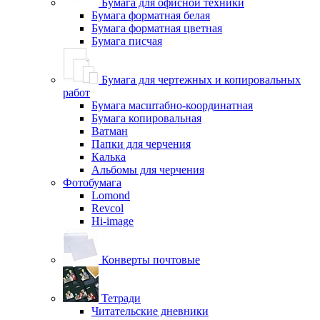
Бумага для офисной техники
Бумага форматная белая
Бумага форматная цветная
Бумага писчая
Бумага для чертежных и копировальных
работ
Бумага масштабно-координатная
Бумага копировальная
Ватман
Папки для черчения
Калька
Альбомы для черчения
Фотобумага
Lomond
Revcol
Hi-image
Конверты почтовые
Тетради
Читательские дневники