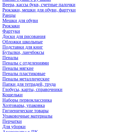
Веера, кассы букв, счетные палочки
Рюкзаки, мешки для обуви, фартуки
Ранцы
Мешки для обуви
Рюкзаки
Фартуки
Доски для рисования
Обложки школьные
Подставки для книг
Бутылки, ланчбоксы
Пеналы
Пеналы с отделениями
Пеналы мягкие
Пеналы пластиковые
Пеналы металлические
Папки для тетрадей, труда
Глобусы, карты, справочники
Кошельки
Наборы первоклассника
Хозтовары, упаковка
Гигиенические товары
Упаковочные материалы
Перчатки
Для уборки
Аксессуары к ПК