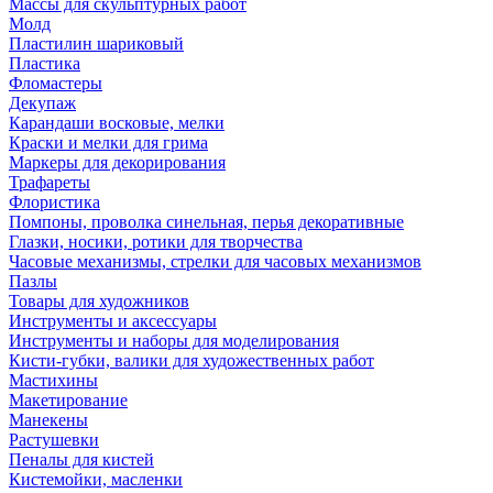
Массы для скульптурных работ
Молд
Пластилин шариковый
Пластика
Фломастеры
Декупаж
Карандаши восковые, мелки
Краски и мелки для грима
Маркеры для декорирования
Трафареты
Флористика
Помпоны, проволка синельная, перья декоративные
Глазки, носики, ротики для творчества
Часовые механизмы, стрелки для часовых механизмов
Пазлы
Товары для художников
Инструменты и аксессуары
Инструменты и наборы для моделирования
Кисти-губки, валики для художественных работ
Мастихины
Макетирование
Манекены
Растушевки
Пеналы для кистей
Кистемойки, масленки