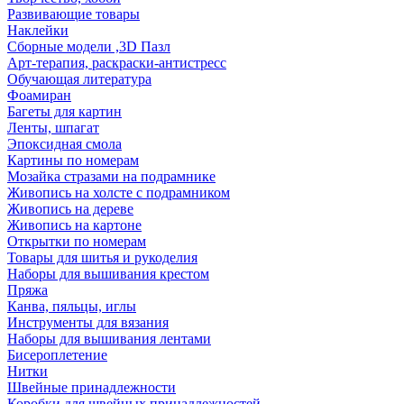
Развивающие товары
Наклейки
Сборные модели ,3D Пазл
Арт-терапия, раскраски-антистресс
Обучающая литература
Фоамиран
Багеты для картин
Ленты, шпагат
Эпоксидная смола
Картины по номерам
Мозайка стразами на подрамнике
Живопись на холсте с подрамником
Живопись на дереве
Живопись на картоне
Открытки по номерам
Товары для шитья и рукоделия
Наборы для вышивания крестом
Пряжа
Канва, пяльцы, иглы
Инструменты для вязания
Наборы для вышивания лентами
Бисероплетение
Нитки
Швейные принадлежности
Коробки для швейных принадлежностей