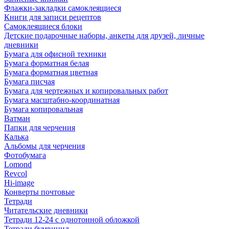
Флажки-закладки самоклеящиеся
Книги для записи рецептов
Самоклеящиеся блоки
Детские подарочные наборы, анкеты для друзей, личные
дневники
Бумага для офисной техники
Бумага форматная белая
Бумага форматная цветная
Бумага писчая
Бумага для чертежных и копировальных работ
Бумага масштабно-координатная
Бумага копировальная
Ватман
Папки для черчения
Калька
Альбомы для черчения
Фотобумага
Lomond
Revcol
Hi-image
Конверты почтовые
Тетради
Читательские дневники
Тетради 12-24 с однотонной обложкой
Тетради бумвинил