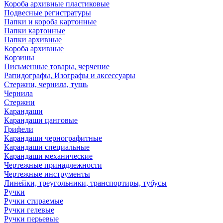
Короба архивные пластиковые
Подвесные регистратуры
Папки и короба картонные
Папки картонные
Папки архивные
Короба архивные
Корзины
Письменные товары, черчение
Рапидографы, Изографы и аксессуары
Стержни, чернила, тушь
Чернила
Стержни
Карандаши
Карандаши цанговые
Грифели
Карандаши чернографитные
Карандаши специальные
Карандаши механические
Чертежные принадлежности
Чертежные инструменты
Линейки, треугольники, транспортиры, тубусы
Ручки
Ручки стираемые
Ручки гелевые
Ручки перьевые