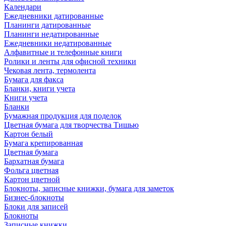
Календари
Ежедневники датированные
Планинги датированные
Планинги недатированные
Ежедневники недатированные
Алфавитные и телефонные книги
Ролики и ленты для офисной техники
Чековая лента, термолента
Бумага для факса
Бланки, книги учета
Книги учета
Бланки
Бумажная продукция для поделок
Цветная бумага для творчества Тишью
Картон белый
Бумага крепированная
Цветная бумага
Бархатная бумага
Фольга цветная
Картон цветной
Блокноты, записные книжки, бумага для заметок
Бизнес-блокноты
Блоки для записей
Блокноты
Записные книжки