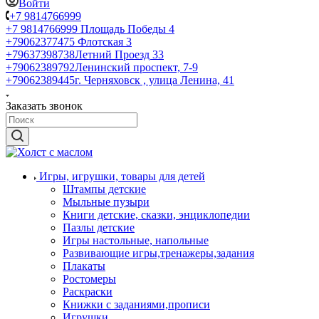
Войти
+7 9814766999
+7 9814766999
Площадь Победы 4
+79062377475
Флотская 3
+79637398738
Летний Проезд 33
+79062389792
Ленинский проспект, 7-9
+79062389445
г. Черняховск , улица Ленина, 41
Заказать звонок
Игры, игрушки, товары для детей
Штампы детские
Мыльные пузыри
Книги детские, сказки, энциклопедии
Пазлы детские
Игры настольные, напольные
Развивающие игры,тренажеры,задания
Плакаты
Ростомеры
Раскраски
Книжки с заданиями,прописи
Игрушки