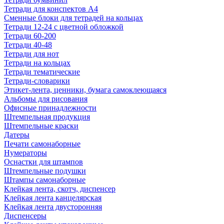
Тетради для конспектов А4
Сменные блоки для тетрадей на кольцах
Тетради 12-24 с цветной обложкой
Тетради 60-200
Тетради 40-48
Тетради для нот
Тетради на кольцах
Тетради тематические
Тетради-словарики
Этикет-лента, ценники, бумага самоклеющаяся
Альбомы для рисования
Офисные принадлежности
Штемпельная продукция
Штемпельные краски
Датеры
Печати самонаборные
Нумераторы
Оснастки для штампов
Штемпельные подушки
Штампы самонаборные
Клейкая лента, скотч, диспенсер
Клейкая лента канцелярская
Клейкая лента двусторонняя
Диспенсеры