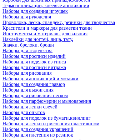
Термоаппликации, клеевые аппликации
Наборы для создания игрушек
Наборы для рукоделия
Проволока, леска, спандекс, резинки для творчества
Красители и маркеры для разметки ткани
Инструменты и материалы для валяния
Наклейки для ногтей, лица, тату.
Значки, брелоки, броши
Наборы для творчества
Наборы для росписи изделий
Наборы для поделок из гипса
Наборы для росписи витража
Наборы для рисования
Наборы для аппликаций и мозаики
Наборы для создания гравюр
Наборы для выжигания
Наборы для рисования песком
Наборы для парфюмерии и мыловарения
Наборы для лепки свечей
Наборы для опытов
Наборы для поделок из бумаги,квиллинг
Наборы для лепки и рисования пластилином
Наборы для создания украшений
Наборы для плетения из резинок