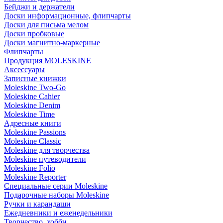
Бейджи и держатели
Доски информационные, флипчарты
Доски для письма мелом
Доски пробковые
Доски магнитно-маркерные
Флипчарты
Продукция MOLESKINE
Аксессуары
Записные книжки
Moleskine Two-Go
Moleskine Cahier
Moleskine Denim
Moleskine Time
Адресные книги
Moleskine Passions
Moleskine Classic
Moleskine для творчества
Moleskine путеводители
Moleskine Folio
Moleskine Reporter
Специальные серии Moleskine
Подарочные наборы Moleskine
Ручки и карандаши
Ежедневники и еженедельники
Творчество, хобби