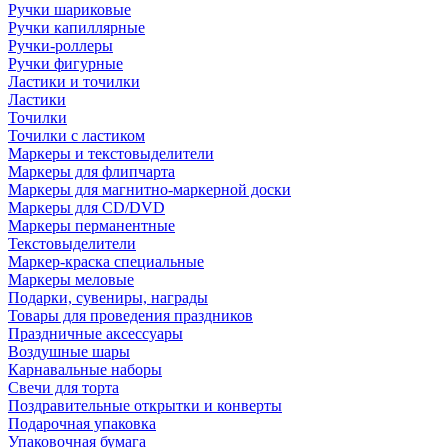
Ручки шариковые
Ручки капиллярные
Ручки-роллеры
Ручки фигурные
Ластики и точилки
Ластики
Точилки
Точилки с ластиком
Маркеры и текстовыделители
Маркеры для флипчарта
Маркеры для магнитно-маркерной доски
Маркеры для CD/DVD
Маркеры перманентные
Текстовыделители
Маркер-краска специальные
Маркеры меловые
Подарки, сувениры, награды
Товары для проведения праздников
Праздничные аксессуары
Воздушные шары
Карнавальные наборы
Свечи для торта
Поздравительные открытки и конверты
Подарочная упаковка
Упаковочная бумага