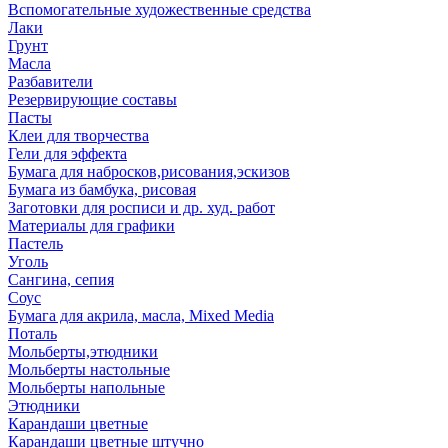
Вспомогательные художественные средства
Лаки
Грунт
Масла
Разбавители
Резервирующие составы
Пасты
Клеи для творчества
Гели для эффекта
Бумага для набросков,рисования,эскизов
Бумага из бамбука, рисовая
Заготовки для росписи и др. худ. работ
Материалы для графики
Пастель
Уголь
Сангина, сепия
Соус
Бумага для акрила, масла, Mixed Media
Поталь
Мольберты,этюдники
Мольберты настольные
Мольберты напольные
Этюдники
Карандаши цветные
Карандаши цветные штучно