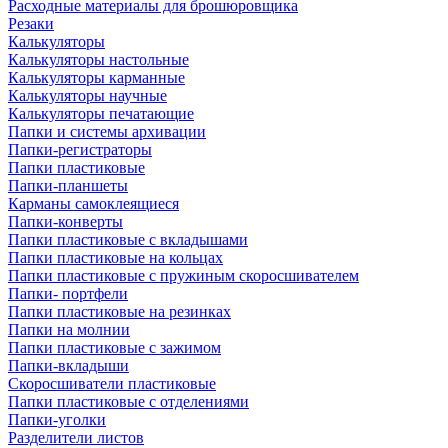
Расходные материалы для брошюровщика
Резаки
Калькуляторы
Калькуляторы настольные
Калькуляторы карманные
Калькуляторы научные
Калькуляторы печатающие
Папки и системы архивации
Папки-регистраторы
Папки пластиковые
Папки-планшеты
Карманы самоклеящиеся
Папки-конверты
Папки пластиковые с вкладышами
Папки пластиковые на кольцах
Папки пластиковые с пружиным скоросшивателем
Папки- портфели
Папки пластиковые на резинках
Папки на молнии
Папки пластиковые с зажимом
Папки-вкладыши
Скоросшиватели пластиковые
Папки пластиковые с отделениями
Папки-уголки
Разделители листов