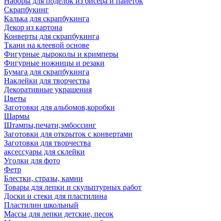
Наборы для поделок из бисера и пайеток
Скрапбукинг
Калька для скрапбукинга
Декор из картона
Конверты для скрапбукинга
Ткани на клеевой основе
Фигурные дыроколы и кримперы
Фигурные ножницы и резаки
Бумага для скрапбукинга
Наклейки для творчества
Декоративные украшения
Цветы
Заготовки для альбомов,коробки
Шармы
Штампы,печати,эмбоссинг
Заготовки для открыток с конвертами
Заготовки для творчества
аксессуары для склейки
Уголки для фото
Фетр
Блестки, стразы, камни
Товары для лепки и скульптурных работ
Доски и стеки для пластилина
Пластилин школьный
Массы для лепки детские, песок