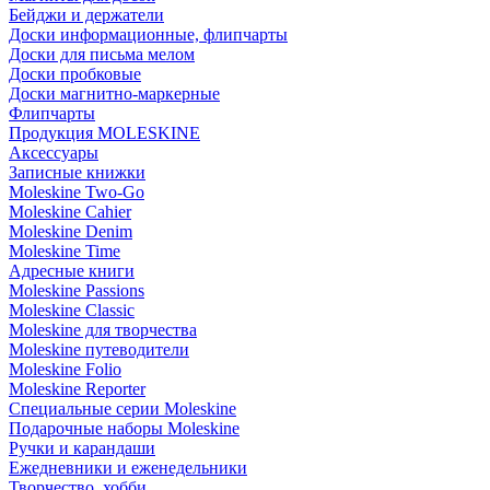
Бейджи и держатели
Доски информационные, флипчарты
Доски для письма мелом
Доски пробковые
Доски магнитно-маркерные
Флипчарты
Продукция MOLESKINE
Аксессуары
Записные книжки
Moleskine Two-Go
Moleskine Cahier
Moleskine Denim
Moleskine Time
Адресные книги
Moleskine Passions
Moleskine Classic
Moleskine для творчества
Moleskine путеводители
Moleskine Folio
Moleskine Reporter
Специальные серии Moleskine
Подарочные наборы Moleskine
Ручки и карандаши
Ежедневники и еженедельники
Творчество, хобби