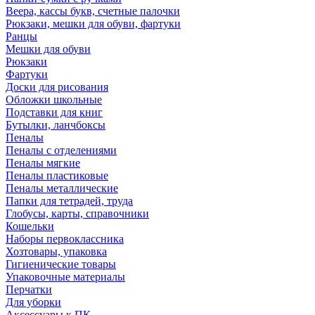
Веера, кассы букв, счетные палочки
Рюкзаки, мешки для обуви, фартуки
Ранцы
Мешки для обуви
Рюкзаки
Фартуки
Доски для рисования
Обложки школьные
Подставки для книг
Бутылки, ланчбоксы
Пеналы
Пеналы с отделениями
Пеналы мягкие
Пеналы пластиковые
Пеналы металлические
Папки для тетрадей, труда
Глобусы, карты, справочники
Кошельки
Наборы первоклассника
Хозтовары, упаковка
Гигиенические товары
Упаковочные материалы
Перчатки
Для уборки
Аксессуары к ПК