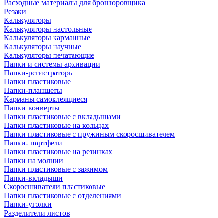
Расходные материалы для брошюровщика
Резаки
Калькуляторы
Калькуляторы настольные
Калькуляторы карманные
Калькуляторы научные
Калькуляторы печатающие
Папки и системы архивации
Папки-регистраторы
Папки пластиковые
Папки-планшеты
Карманы самоклеящиеся
Папки-конверты
Папки пластиковые с вкладышами
Папки пластиковые на кольцах
Папки пластиковые с пружиным скоросшивателем
Папки- портфели
Папки пластиковые на резинках
Папки на молнии
Папки пластиковые с зажимом
Папки-вкладыши
Скоросшиватели пластиковые
Папки пластиковые с отделениями
Папки-уголки
Разделители листов