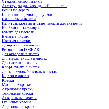
Стаканы-непроливайки
Аксессуары для карандашей и пастели
Резцы по дереву
Папки для переноса рисунков
Планшеты и панели
Палитры, кюветы пустые, пеналы для акварели
Клейкая лента малярная
Бумага для пастели
Бумага в листах
Цветная в листах
Декоративная в листах
Рисовальная ГОЗНАК
Для акварели в листах
Для масла, акрила в листах
Для пастели в листах
Крафт бумага в листах
Для маркеров, бристоль в листах
Картон в листах
Краски
Масляные краски
Акриловые краски
Темперные краски
Акварельные краски
Гуашевые краски
Аэрозольные краски