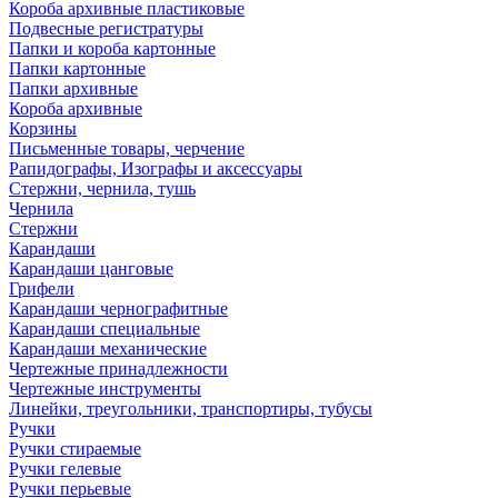
Короба архивные пластиковые
Подвесные регистратуры
Папки и короба картонные
Папки картонные
Папки архивные
Короба архивные
Корзины
Письменные товары, черчение
Рапидографы, Изографы и аксессуары
Стержни, чернила, тушь
Чернила
Стержни
Карандаши
Карандаши цанговые
Грифели
Карандаши чернографитные
Карандаши специальные
Карандаши механические
Чертежные принадлежности
Чертежные инструменты
Линейки, треугольники, транспортиры, тубусы
Ручки
Ручки стираемые
Ручки гелевые
Ручки перьевые