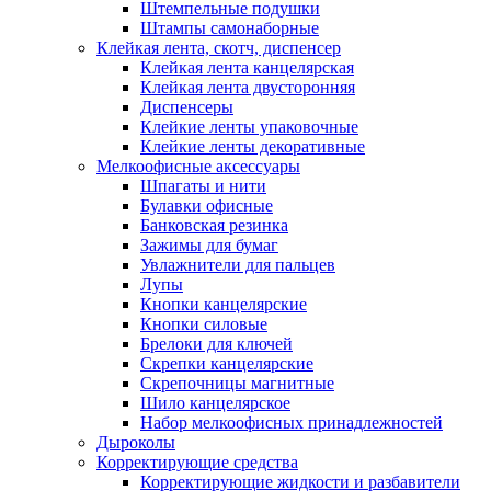
Штемпельные подушки
Штампы самонаборные
Клейкая лента, скотч, диспенсер
Клейкая лента канцелярская
Клейкая лента двусторонняя
Диспенсеры
Клейкие ленты упаковочные
Клейкие ленты декоративные
Мелкоофисные аксессуары
Шпагаты и нити
Булавки офисные
Банковская резинка
Зажимы для бумаг
Увлажнители для пальцев
Лупы
Кнопки канцелярские
Кнопки силовые
Брелоки для ключей
Скрепки канцелярские
Скрепочницы магнитные
Шило канцелярское
Набор мелкоофисных принадлежностей
Дыроколы
Корректирующие средства
Корректирующие жидкости и разбавители