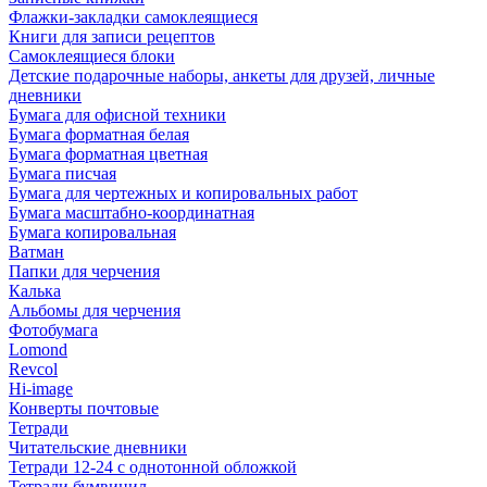
Флажки-закладки самоклеящиеся
Книги для записи рецептов
Самоклеящиеся блоки
Детские подарочные наборы, анкеты для друзей, личные
дневники
Бумага для офисной техники
Бумага форматная белая
Бумага форматная цветная
Бумага писчая
Бумага для чертежных и копировальных работ
Бумага масштабно-координатная
Бумага копировальная
Ватман
Папки для черчения
Калька
Альбомы для черчения
Фотобумага
Lomond
Revcol
Hi-image
Конверты почтовые
Тетради
Читательские дневники
Тетради 12-24 с однотонной обложкой
Тетради бумвинил