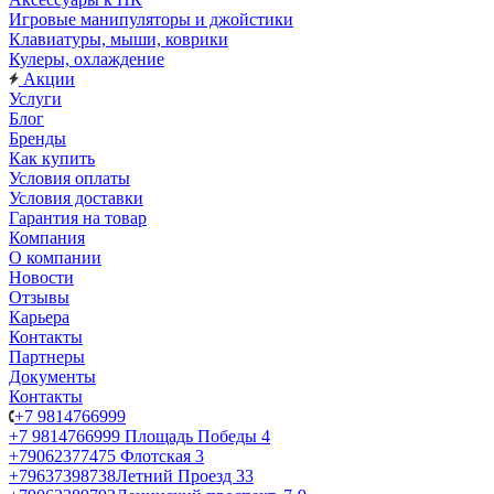
Игровые манипуляторы и джойстики
Клавиатуры, мыши, коврики
Кулеры, охлаждение
Акции
Услуги
Блог
Бренды
Как купить
Условия оплаты
Условия доставки
Гарантия на товар
Компания
О компании
Новости
Отзывы
Карьера
Контакты
Партнеры
Документы
Контакты
+7 9814766999
+7 9814766999
Площадь Победы 4
+79062377475
Флотская 3
+79637398738
Летний Проезд 33