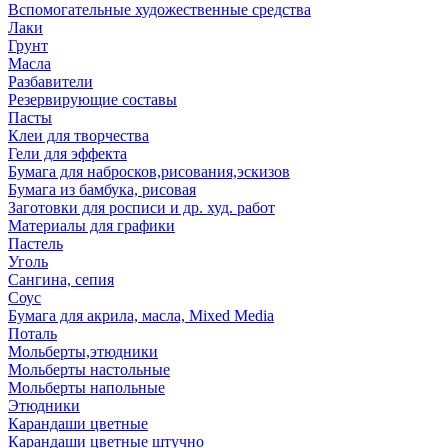
Вспомогательные художественные средства
Лаки
Грунт
Масла
Разбавители
Резервирующие составы
Пасты
Клеи для творчества
Гели для эффекта
Бумага для набросков,рисования,эскизов
Бумага из бамбука, рисовая
Заготовки для росписи и др. худ. работ
Материалы для графики
Пастель
Уголь
Сангина, сепия
Соус
Бумага для акрила, масла, Mixed Media
Поталь
Мольберты,этюдники
Мольберты настольные
Мольберты напольные
Этюдники
Карандаши цветные
Карандаши цветные штучно