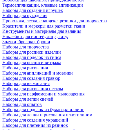
Термоаппликации, клеевые аппликации
Наборы для создания игрушек
Наборы для рукоделия
Проволока, леска, спандекс, резинки для творчества
Красители и маркеры для разметки ткани
Инструменты и материалы для валяния
Наклейки для ногтей, лица, тату.
Значки, брелоки, броши
Наборы для творчества
Наборы для росписи изделий
Наборы для поделок из гипса
Наборы для росписи витража
Наборы для рисования
Наборы для аппликаций и мозаики
Наборы для создания гравюр
Наборы для выжигания
Наборы для рисования песком
Наборы для парфюмерии и мыловарения
Наборы для лепки свечей
Наборы для опытов
Наборы для поделок из бумаги,квиллинг
Наборы для лепки и рисования пластилином
Наборы для создания украшений
Наборы для плетения из резинок