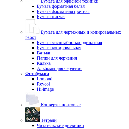
Бумага для офисной техники
Бумага форматная белая
Бумага форматная цветная
Бумага писчая
Бумага для чертежных и копировальных
работ
Бумага масштабно-координатная
Бумага копировальная
Ватман
Папки для черчения
Калька
Альбомы для черчения
Фотобумага
Lomond
Revcol
Hi-image
Конверты почтовые
Тетради
Читательские дневники