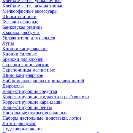
Клейкие ленты упаковочные
Клейкие ленты декоративные
Мелкоофисные аксессуары
Шпагаты и нити
Булавки офисные
Банковская резинка
Зажимы для бумаг
Увлажнители для пальцев
Лупы
Кнопки канцелярские
Кнопки силовые
Брелоки для ключей
Скрепки канцелярские
Скрепочницы магнитные
Шило канцелярское
Набор мелкоофисных принадлежностей
Дыроколы
Корректирующие средства
Корректирующие жидкости и разбавители
Корректирующие карандаши
Корректирующие ленты
Настольные покрытия офисные
Наборы настольные, подставки, лотки
Лотки для бумаг
Подставки-стаканы