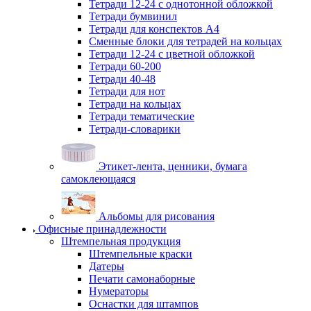
Тетради 12-24 с однотонной обложкой
Тетради бумвинил
Тетради для конспектов А4
Сменные блоки для тетрадей на кольцах
Тетради 12-24 с цветной обложкой
Тетради 60-200
Тетради 40-48
Тетради для нот
Тетради на кольцах
Тетради тематические
Тетради-словарики
Этикет-лента, ценники, бумага
самоклеющаяся
Альбомы для рисования
Офисные принадлежности
Штемпельная продукция
Штемпельные краски
Датеры
Печати самонаборные
Нумераторы
Оснастки для штампов