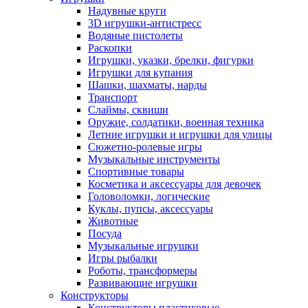
Надувные круги
3D игрушки-антистресс
Водяные пистолеты
Раскопки
Игрушки, указки, брелки, фигурки
Игрушки для купания
Шашки, шахматы, нарды
Транспорт
Слаймы, сквиши
Оружие, солдатики, военная техника
Летние игрушки и игрушки для улицы
Сюжетно-ролевые игры
Музыкальные инструменты
Спортивные товары
Косметика и аксессуары для девочек
Головоломки, логические
Куклы, пупсы, аксессуары
Животные
Посуда
Музыкальные игрушки
Игры рыбалки
Роботы, трансформеры
Развивающие игрушки
Конструкторы
Конструкторы пластиковые