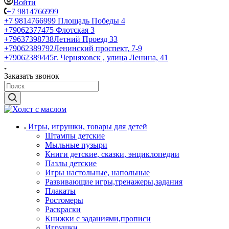
Войти
+7 9814766999
+7 9814766999
Площадь Победы 4
+79062377475
Флотская 3
+79637398738
Летний Проезд 33
+79062389792
Ленинский проспект, 7-9
+79062389445
г. Черняховск , улица Ленина, 41
Заказать звонок
Игры, игрушки, товары для детей
Штампы детские
Мыльные пузыри
Книги детские, сказки, энциклопедии
Пазлы детские
Игры настольные, напольные
Развивающие игры,тренажеры,задания
Плакаты
Ростомеры
Раскраски
Книжки с заданиями,прописи
Игрушки