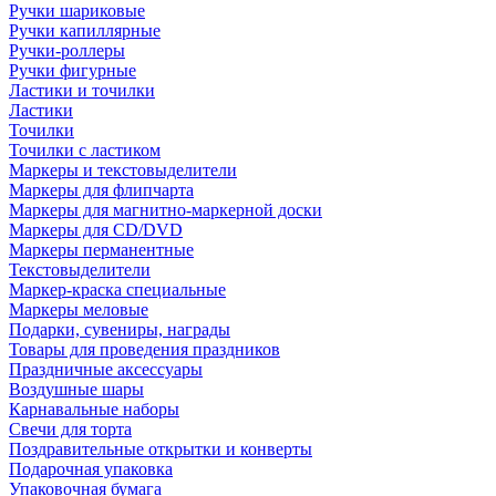
Ручки шариковые
Ручки капиллярные
Ручки-роллеры
Ручки фигурные
Ластики и точилки
Ластики
Точилки
Точилки с ластиком
Маркеры и текстовыделители
Маркеры для флипчарта
Маркеры для магнитно-маркерной доски
Маркеры для CD/DVD
Маркеры перманентные
Текстовыделители
Маркер-краска специальные
Маркеры меловые
Подарки, сувениры, награды
Товары для проведения праздников
Праздничные аксессуары
Воздушные шары
Карнавальные наборы
Свечи для торта
Поздравительные открытки и конверты
Подарочная упаковка
Упаковочная бумага