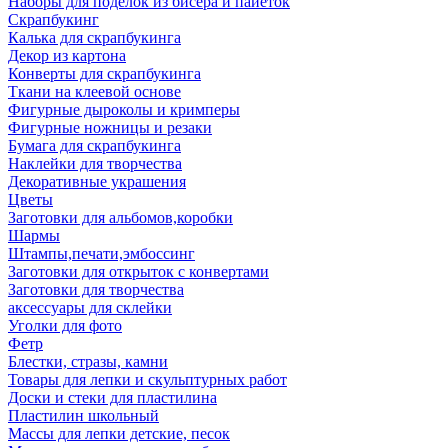
Наборы для поделок из бисера и пайеток
Скрапбукинг
Калька для скрапбукинга
Декор из картона
Конверты для скрапбукинга
Ткани на клеевой основе
Фигурные дыроколы и кримперы
Фигурные ножницы и резаки
Бумага для скрапбукинга
Наклейки для творчества
Декоративные украшения
Цветы
Заготовки для альбомов,коробки
Шармы
Штампы,печати,эмбоссинг
Заготовки для открыток с конвертами
Заготовки для творчества
аксессуары для склейки
Уголки для фото
Фетр
Блестки, стразы, камни
Товары для лепки и скульптурных работ
Доски и стеки для пластилина
Пластилин школьный
Массы для лепки детские, песок