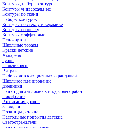
Контуры, наборы контуров
Контуры универсальные
Контуры по ткани
Наборы контуров
Контуры по стеклу и керамике
Контуры по шелку
Контуры с эффектами
Пенокартон
Школьные товары
Краски детские
Акварель
Гуашь
Пальчиковые
Витраж
Наборы детских цветных карандашей
Школьное планирование
Дневники
Папки для дипломных и курсовых работ
Портфолио
Расписания уроков
Закладки
Ножницы детские
Настольные покрытия детские
Светоотражатели
Папки-сумки с ручками