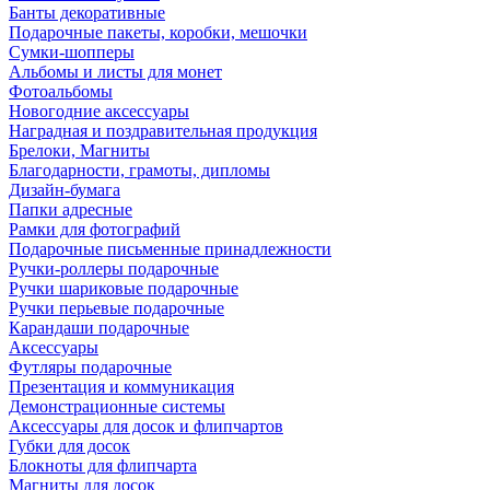
Банты декоративные
Подарочные пакеты, коробки, мешочки
Сумки-шопперы
Альбомы и листы для монет
Фотоальбомы
Новогодние аксессуары
Наградная и поздравительная продукция
Брелоки, Магниты
Благодарности, грамоты, дипломы
Дизайн-бумага
Папки адресные
Рамки для фотографий
Подарочные письменные принадлежности
Ручки-роллеры подарочные
Ручки шариковые подарочные
Ручки перьевые подарочные
Карандаши подарочные
Аксессуары
Футляры подарочные
Презентация и коммуникация
Демонстрационные системы
Аксессуары для досок и флипчартов
Губки для досок
Блокноты для флипчарта
Магниты для досок