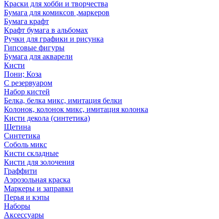
Краски для хобби и творчества
Бумага для комиксов ,маркеров
Бумага крафт
Крафт бумага в альбомах
Ручки для графики и рисунка
Гипсовые фигуры
Бумага для акварели
Кисти
Пони; Коза
С резервуаром
Набор кистей
Белка, белка микс, имитация белки
Колонок, колонок микс, имитация колонка
Кисти декола (синтетика)
Щетина
Синтетика
Соболь микс
Кисти складные
Кисти для золочения
Граффити
Аэрозольная краска
Маркеры и заправки
Перья и кэпы
Наборы
Аксессуары