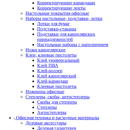
Корректирующие карандаши
Корректирующие ленты
Настольные покрытия офисные
Наборы настольные, подставки, лотки
Лотки для бумаг
Подставки-стаканы
Подставки для канцелярских
принадлежностей
Настольные наборы с наполнением
Ножи канцелярские
Клеи, клеевые пистолеты
Клей универсальный
Клей ПВА
Клей-роллер
Клей канцелярский
Клей-карандаш
Клеевые пистолеты
Ножницы офисные
Степлеры, скобы, антистеплеры
Скобы для степпера
Степлеры
Антистеплеры
Офисная техника и расходные материалы
Деловые аксессуары
Деловая галантерея