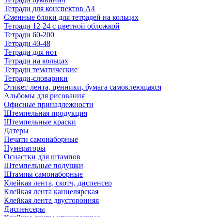
Тетради для конспектов А4
Сменные блоки для тетрадей на кольцах
Тетради 12-24 с цветной обложкой
Тетради 60-200
Тетради 40-48
Тетради для нот
Тетради на кольцах
Тетради тематические
Тетради-словарики
Этикет-лента, ценники, бумага самоклеющаяся
Альбомы для рисования
Офисные принадлежности
Штемпельная продукция
Штемпельные краски
Датеры
Печати самонаборные
Нумераторы
Оснастки для штампов
Штемпельные подушки
Штампы самонаборные
Клейкая лента, скотч, диспенсер
Клейкая лента канцелярская
Клейкая лента двусторонняя
Диспенсеры