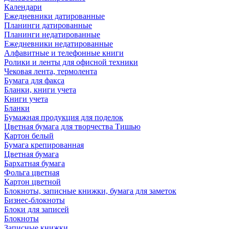
Календари
Ежедневники датированные
Планинги датированные
Планинги недатированные
Ежедневники недатированные
Алфавитные и телефонные книги
Ролики и ленты для офисной техники
Чековая лента, термолента
Бумага для факса
Бланки, книги учета
Книги учета
Бланки
Бумажная продукция для поделок
Цветная бумага для творчества Тишью
Картон белый
Бумага крепированная
Цветная бумага
Бархатная бумага
Фольга цветная
Картон цветной
Блокноты, записные книжки, бумага для заметок
Бизнес-блокноты
Блоки для записей
Блокноты
Записные книжки