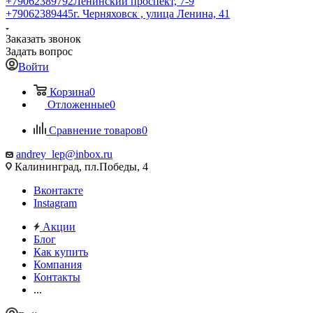
+79062389792
Ленинский проспект, 7-9
+79062389445
г. Черняховск , улица Ленина, 41
Заказать звонок
Задать вопрос
Войти
Корзина
0
Отложенные
0
Сравнение товаров
0
andrey_lep@inbox.ru
Калининград, пл.Победы, 4
Вконтакте
Instagram
Акции
Блог
Как купить
Компания
Контакты
...