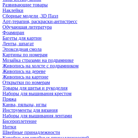
Развивающие товары
Наклейки
Сборные модели ,3D Пазл
Арт-терапия, раскраски-антистресс
Обучающая литература
Фоамиран
Багеты для картин
Ленты, шпагат
Эпоксидная смола
Картины по номерам
Мозайка стразами на подрамнике
Живопись на холсте с подрамником
Живопись на дереве
Живопись на картоне
Открытки по номерам
Товары для шитья и рукоделия
Наборы для вышивания крестом
Пряжа
Канва, пяльцы, иглы
Инструменты для вязания
Наборы для вышивания лентами
Бисероплетение
Нитки
Швейные принадлежности
Коробки для швейных принадлежностей