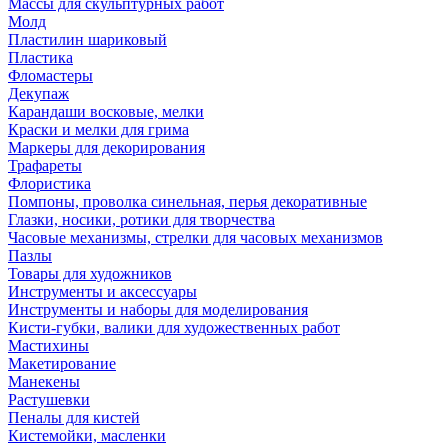
Массы для скульптурных работ
Молд
Пластилин шариковый
Пластика
Фломастеры
Декупаж
Карандаши восковые, мелки
Краски и мелки для грима
Маркеры для декорирования
Трафареты
Флористика
Помпоны, проволка синельная, перья декоративные
Глазки, носики, ротики для творчества
Часовые механизмы, стрелки для часовых механизмов
Пазлы
Товары для художников
Инструменты и аксессуары
Инструменты и наборы для моделирования
Кисти-губки, валики для художественных работ
Мастихины
Макетирование
Манекены
Растушевки
Пеналы для кистей
Кистемойки, масленки