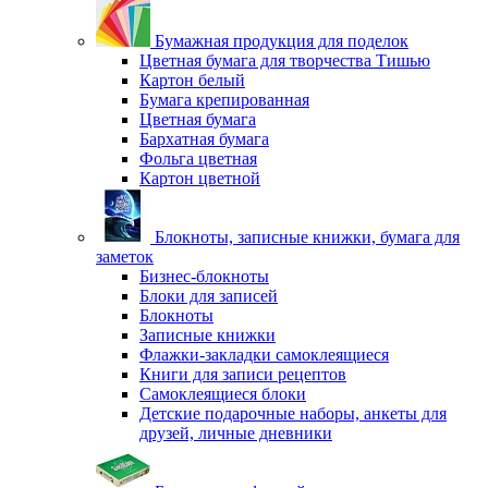
Бумажная продукция для поделок
Цветная бумага для творчества Тишью
Картон белый
Бумага крепированная
Цветная бумага
Бархатная бумага
Фольга цветная
Картон цветной
Блокноты, записные книжки, бумага для
заметок
Бизнес-блокноты
Блоки для записей
Блокноты
Записные книжки
Флажки-закладки самоклеящиеся
Книги для записи рецептов
Самоклеящиеся блоки
Детские подарочные наборы, анкеты для
друзей, личные дневники