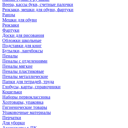
Веера, кассы букв, счетные палочки
Рюкзаки, мешки для обуви, фартуки
Ранцы
Мешки для обуви
Рюкзаки
Фартуки
Доски для рисования
Обложки школьные
Подставки для книг
Бутылки, ланчбоксы
Пеналы
Пеналы с отделениями
Пеналы мягкие
Пеналы пластиковые
Пеналы металлические
Папки для тетрадей, труда
Глобусы, карты, справочники
Кошельки
Наборы первоклассника
Хозтовары, упаковка
Гигиенические товары
Упаковочные материалы
Перчатки
Для уборки
Аксессуары к ПК