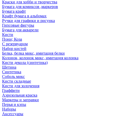
Краски для хобби и творчества
Бумага для комиксов ,маркеров
Бумага крафт
Крафт бумага в альбомах
Ручки для графики и рисунка
Гипсовые фигуры
Бумага для акварели
Кисти
Пони; Коза
С резервуаром
Набор кистей
Белка, белка микс, имитация белки
Колонок, колонок микс, имитация колонка
Кисти декола (синтетика)
Щетина
Синтетика
Соболь микс
Кисти складные
Кисти для золочения
Граффити
Аэрозольная краска
Маркеры и заправки
Перья и кэпы
Наборы
Аксессуары