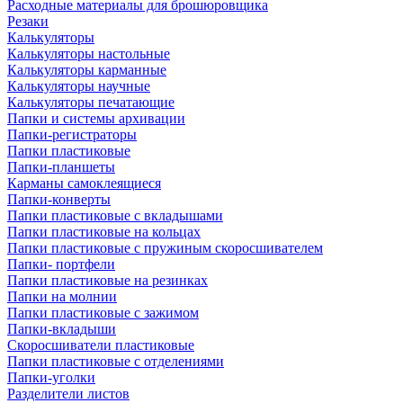
Расходные материалы для брошюровщика
Резаки
Калькуляторы
Калькуляторы настольные
Калькуляторы карманные
Калькуляторы научные
Калькуляторы печатающие
Папки и системы архивации
Папки-регистраторы
Папки пластиковые
Папки-планшеты
Карманы самоклеящиеся
Папки-конверты
Папки пластиковые с вкладышами
Папки пластиковые на кольцах
Папки пластиковые с пружиным скоросшивателем
Папки- портфели
Папки пластиковые на резинках
Папки на молнии
Папки пластиковые с зажимом
Папки-вкладыши
Скоросшиватели пластиковые
Папки пластиковые с отделениями
Папки-уголки
Разделители листов