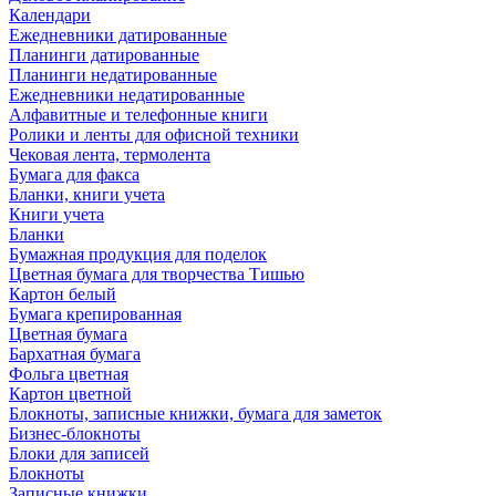
Календари
Ежедневники датированные
Планинги датированные
Планинги недатированные
Ежедневники недатированные
Алфавитные и телефонные книги
Ролики и ленты для офисной техники
Чековая лента, термолента
Бумага для факса
Бланки, книги учета
Книги учета
Бланки
Бумажная продукция для поделок
Цветная бумага для творчества Тишью
Картон белый
Бумага крепированная
Цветная бумага
Бархатная бумага
Фольга цветная
Картон цветной
Блокноты, записные книжки, бумага для заметок
Бизнес-блокноты
Блоки для записей
Блокноты
Записные книжки