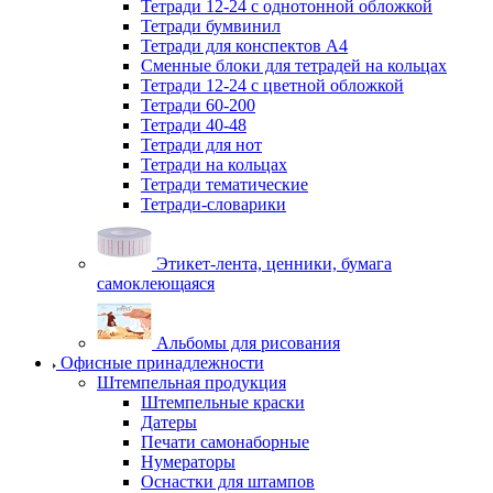
Тетради 12-24 с однотонной обложкой
Тетради бумвинил
Тетради для конспектов А4
Сменные блоки для тетрадей на кольцах
Тетради 12-24 с цветной обложкой
Тетради 60-200
Тетради 40-48
Тетради для нот
Тетради на кольцах
Тетради тематические
Тетради-словарики
Этикет-лента, ценники, бумага
самоклеющаяся
Альбомы для рисования
Офисные принадлежности
Штемпельная продукция
Штемпельные краски
Датеры
Печати самонаборные
Нумераторы
Оснастки для штампов