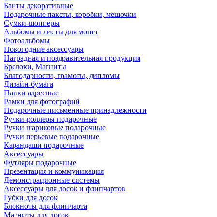
Банты декоративные
Подарочные пакеты, коробки, мешочки
Сумки-шопперы
Альбомы и листы для монет
Фотоальбомы
Новогодние аксессуары
Наградная и поздравительная продукция
Брелоки, Магниты
Благодарности, грамоты, дипломы
Дизайн-бумага
Папки адресные
Рамки для фотографий
Подарочные письменные принадлежности
Ручки-роллеры подарочные
Ручки шариковые подарочные
Ручки перьевые подарочные
Карандаши подарочные
Аксессуары
Футляры подарочные
Презентация и коммуникация
Демонстрационные системы
Аксессуары для досок и флипчартов
Губки для досок
Блокноты для флипчарта
Магниты для досок