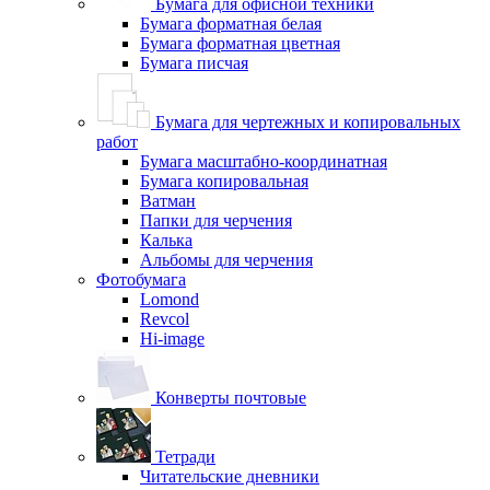
Бумага для офисной техники
Бумага форматная белая
Бумага форматная цветная
Бумага писчая
Бумага для чертежных и копировальных
работ
Бумага масштабно-координатная
Бумага копировальная
Ватман
Папки для черчения
Калька
Альбомы для черчения
Фотобумага
Lomond
Revcol
Hi-image
Конверты почтовые
Тетради
Читательские дневники