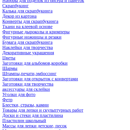
Наборы для поделок из бисера и пайеток
Скрапбукинг
Калька для скрапбукинга
Декор из картона
Конверты для скрапбукинга
Ткани на клеевой основе
Фигурные дыроколы и кримперы
Фигурные ножницы и резаки
Бумага для скрапбукинга
Наклейки для творчества
Декоративные украшения
Цветы
Заготовки для альбомов,коробки
Шармы
Штампы,печати,эмбоссинг
Заготовки для открыток с конвертами
Заготовки для творчества
аксессуары для склейки
Уголки для фото
Фетр
Блестки, стразы, камни
Товары для лепки и скульптурных работ
Доски и стеки для пластилина
Пластилин школьный
Массы для лепки детские, песок