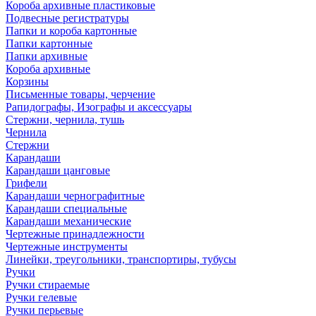
Короба архивные пластиковые
Подвесные регистратуры
Папки и короба картонные
Папки картонные
Папки архивные
Короба архивные
Корзины
Письменные товары, черчение
Рапидографы, Изографы и аксессуары
Стержни, чернила, тушь
Чернила
Стержни
Карандаши
Карандаши цанговые
Грифели
Карандаши чернографитные
Карандаши специальные
Карандаши механические
Чертежные принадлежности
Чертежные инструменты
Линейки, треугольники, транспортиры, тубусы
Ручки
Ручки стираемые
Ручки гелевые
Ручки перьевые