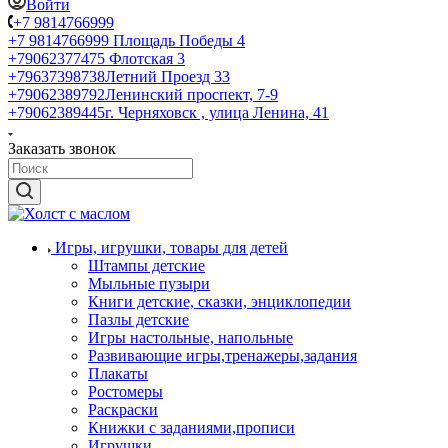
Войти
+7 9814766999
+7 9814766999
Площадь Победы 4
+79062377475
Флотская 3
+79637398738
Летний Проезд 33
+79062389792
Ленинский проспект, 7-9
+79062389445
г. Черняховск , улица Ленина, 41
Заказать звонок
Игры, игрушки, товары для детей
Штампы детские
Мыльные пузыри
Книги детские, сказки, энциклопедии
Пазлы детские
Игры настольные, напольные
Развивающие игры,тренажеры,задания
Плакаты
Ростомеры
Раскраски
Книжки с заданиями,прописи
Игрушки