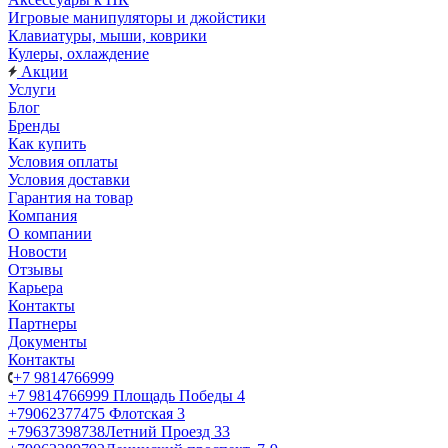
Игровые манипуляторы и джойстики
Клавиатуры, мыши, коврики
Кулеры, охлаждение
Акции
Услуги
Блог
Бренды
Как купить
Условия оплаты
Условия доставки
Гарантия на товар
Компания
О компании
Новости
Отзывы
Карьера
Контакты
Партнеры
Документы
Контакты
+7 9814766999
+7 9814766999
Площадь Победы 4
+79062377475
Флотская 3
+79637398738
Летний Проезд 33