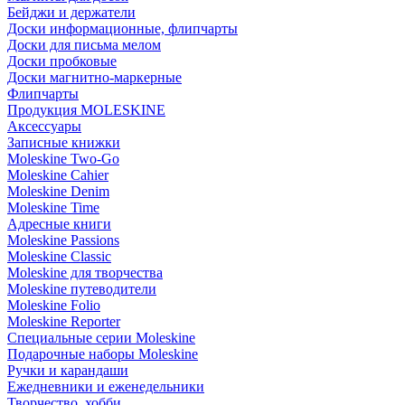
Бейджи и держатели
Доски информационные, флипчарты
Доски для письма мелом
Доски пробковые
Доски магнитно-маркерные
Флипчарты
Продукция MOLESKINE
Аксессуары
Записные книжки
Moleskine Two-Go
Moleskine Cahier
Moleskine Denim
Moleskine Time
Адресные книги
Moleskine Passions
Moleskine Classic
Moleskine для творчества
Moleskine путеводители
Moleskine Folio
Moleskine Reporter
Специальные серии Moleskine
Подарочные наборы Moleskine
Ручки и карандаши
Ежедневники и еженедельники
Творчество, хобби