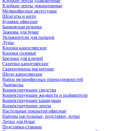
Клейкие ленты упаковочные
Клейкие ленты декоративные
Мелкоофисные аксессуары
Шпагаты и нити
Булавки офисные
Банковская резинка
Зажимы для бумаг
Увлажнители для пальцев
Лупы
Кнопки канцелярские
Кнопки силовые
Брелоки для ключей
Скрепки канцелярские
Скрепочницы магнитные
Шило канцелярское
Набор мелкоофисных принадлежностей
Дыроколы
Корректирующие средства
Корректирующие жидкости и разбавители
Корректирующие карандаши
Корректирующие ленты
Настольные покрытия офисные
Наборы настольные, подставки, лотки
Лотки для бумаг
Подставки-стаканы