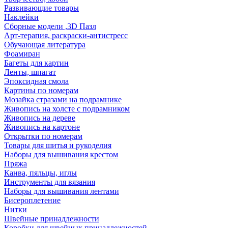
Развивающие товары
Наклейки
Сборные модели ,3D Пазл
Арт-терапия, раскраски-антистресс
Обучающая литература
Фоамиран
Багеты для картин
Ленты, шпагат
Эпоксидная смола
Картины по номерам
Мозайка стразами на подрамнике
Живопись на холсте с подрамником
Живопись на дереве
Живопись на картоне
Открытки по номерам
Товары для шитья и рукоделия
Наборы для вышивания крестом
Пряжа
Канва, пяльцы, иглы
Инструменты для вязания
Наборы для вышивания лентами
Бисероплетение
Нитки
Швейные принадлежности
Коробки для швейных принадлежностей