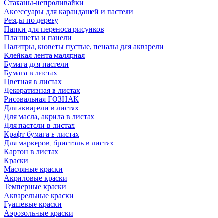
Стаканы-непроливайки
Аксессуары для карандашей и пастели
Резцы по дереву
Папки для переноса рисунков
Планшеты и панели
Палитры, кюветы пустые, пеналы для акварели
Клейкая лента малярная
Бумага для пастели
Бумага в листах
Цветная в листах
Декоративная в листах
Рисовальная ГОЗНАК
Для акварели в листах
Для масла, акрила в листах
Для пастели в листах
Крафт бумага в листах
Для маркеров, бристоль в листах
Картон в листах
Краски
Масляные краски
Акриловые краски
Темперные краски
Акварельные краски
Гуашевые краски
Аэрозольные краски