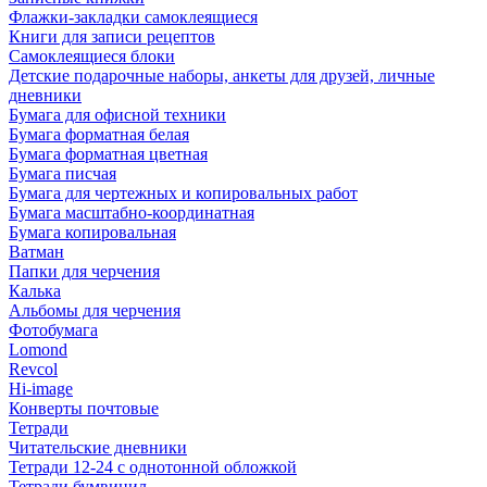
Флажки-закладки самоклеящиеся
Книги для записи рецептов
Самоклеящиеся блоки
Детские подарочные наборы, анкеты для друзей, личные
дневники
Бумага для офисной техники
Бумага форматная белая
Бумага форматная цветная
Бумага писчая
Бумага для чертежных и копировальных работ
Бумага масштабно-координатная
Бумага копировальная
Ватман
Папки для черчения
Калька
Альбомы для черчения
Фотобумага
Lomond
Revcol
Hi-image
Конверты почтовые
Тетради
Читательские дневники
Тетради 12-24 с однотонной обложкой
Тетради бумвинил