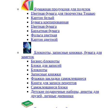
Бумажная продукция для поделок
Цветная бумага для творчества Тишью
Картон белый
Бумага крепированная
Цветная бумага
Бархатная бумага
Фольга цветная
Картон цветной
Блокноты, записные книжки, бумага для
заметок
Бизнес-блокноты
Блоки для записей
Блокноты
Записные книжки
Флажки-закладки самоклеящиеся
Книги для записи рецептов
Самоклеящиеся блоки
Детские подарочные наборы, анкеты для
друзей, личные дневники