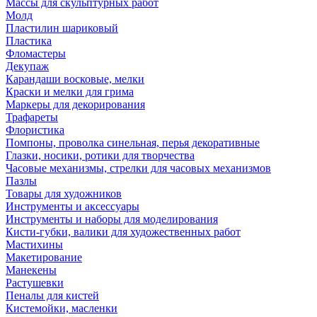
Массы для скульптурных работ
Молд
Пластилин шариковый
Пластика
Фломастеры
Декупаж
Карандаши восковые, мелки
Краски и мелки для грима
Маркеры для декорирования
Трафареты
Флористика
Помпоны, проволка синельная, перья декоративные
Глазки, носики, ротики для творчества
Часовые механизмы, стрелки для часовых механизмов
Пазлы
Товары для художников
Инструменты и аксессуары
Инструменты и наборы для моделирования
Кисти-губки, валики для художественных работ
Мастихины
Макетирование
Манекены
Растушевки
Пеналы для кистей
Кистемойки, масленки