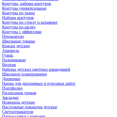
Контуры, наборы контуров
Контуры универсальные
Контуры по ткани
Наборы контуров
Контуры по стеклу и керамике
Контуры по шелку
Контуры с эффектами
Пенокартон
Школьные товары
Краски детские
Акварель
Гуашь
Пальчиковые
Витраж
Наборы детских цветных карандашей
Школьное планирование
Дневники
Папки для дипломных и курсовых работ
Портфолио
Расписания уроков
Закладки
Ножницы детские
Настольные покрытия детские
Светоотражатели
Папки-сумки с ручками