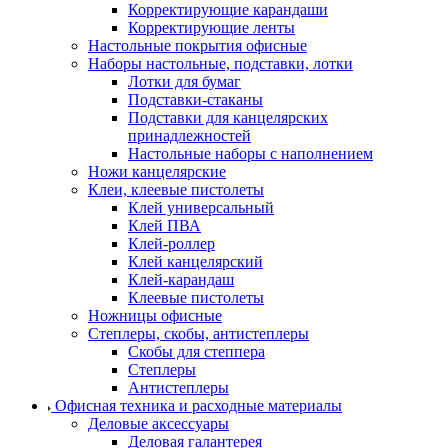
Корректирующие карандаши
Корректирующие ленты
Настольные покрытия офисные
Наборы настольные, подставки, лотки
Лотки для бумаг
Подставки-стаканы
Подставки для канцелярских
принадлежностей
Настольные наборы с наполнением
Ножи канцелярские
Клеи, клеевые пистолеты
Клей универсальный
Клей ПВА
Клей-роллер
Клей канцелярский
Клей-карандаш
Клеевые пистолеты
Ножницы офисные
Степлеры, скобы, антистеплеры
Скобы для степпера
Степлеры
Антистеплеры
Офисная техника и расходные материалы
Деловые аксессуары
Деловая галантерея