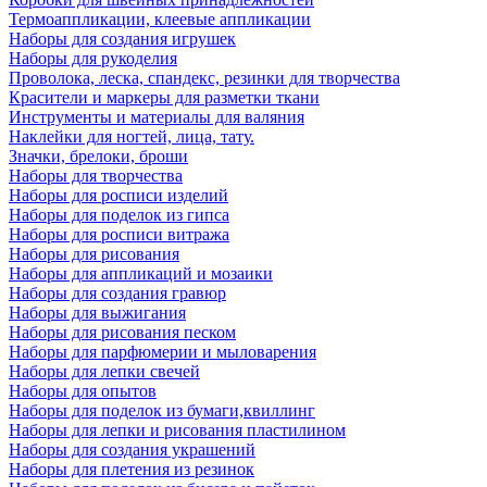
Термоаппликации, клеевые аппликации
Наборы для создания игрушек
Наборы для рукоделия
Проволока, леска, спандекс, резинки для творчества
Красители и маркеры для разметки ткани
Инструменты и материалы для валяния
Наклейки для ногтей, лица, тату.
Значки, брелоки, броши
Наборы для творчества
Наборы для росписи изделий
Наборы для поделок из гипса
Наборы для росписи витража
Наборы для рисования
Наборы для аппликаций и мозаики
Наборы для создания гравюр
Наборы для выжигания
Наборы для рисования песком
Наборы для парфюмерии и мыловарения
Наборы для лепки свечей
Наборы для опытов
Наборы для поделок из бумаги,квиллинг
Наборы для лепки и рисования пластилином
Наборы для создания украшений
Наборы для плетения из резинок