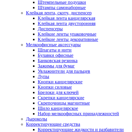
Штемпельные подушки
Штампы самонаборные
Клейкая лента, скотч, диспенсер
Клейкая лента канцелярская
Клейкая лента двусторонняя
Диспенсеры
Клейкие ленты упаковочные
Клейкие ленты декоративные
Мелкоофисные аксессуары
Шпагаты и нити
Булавки офисные
Банковская резинка
Зажимы для бумаг
Увлажнители для пальцев
Лупы
Кнопки канцелярские
Кнопки силовые
Брелоки для ключей
Скрепки канцелярские
Скрепочницы магнитные
Шило канцелярское
Набор мелкоофисных принадлежностей
Дыроколы
Корректирующие средства
Корректирующие жидкости и разбавители