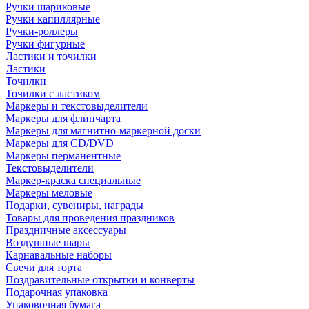
Ручки шариковые
Ручки капиллярные
Ручки-роллеры
Ручки фигурные
Ластики и точилки
Ластики
Точилки
Точилки с ластиком
Маркеры и текстовыделители
Маркеры для флипчарта
Маркеры для магнитно-маркерной доски
Маркеры для CD/DVD
Маркеры перманентные
Текстовыделители
Маркер-краска специальные
Маркеры меловые
Подарки, сувениры, награды
Товары для проведения праздников
Праздничные аксессуары
Воздушные шары
Карнавальные наборы
Свечи для торта
Поздравительные открытки и конверты
Подарочная упаковка
Упаковочная бумага