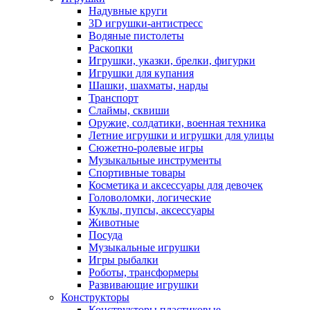
Надувные круги
3D игрушки-антистресс
Водяные пистолеты
Раскопки
Игрушки, указки, брелки, фигурки
Игрушки для купания
Шашки, шахматы, нарды
Транспорт
Слаймы, сквиши
Оружие, солдатики, военная техника
Летние игрушки и игрушки для улицы
Сюжетно-ролевые игры
Музыкальные инструменты
Спортивные товары
Косметика и аксессуары для девочек
Головоломки, логические
Куклы, пупсы, аксессуары
Животные
Посуда
Музыкальные игрушки
Игры рыбалки
Роботы, трансформеры
Развивающие игрушки
Конструкторы
Конструкторы пластиковые