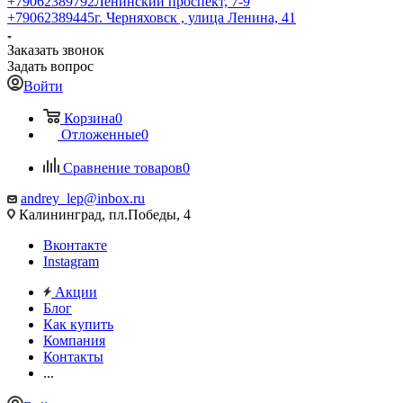
+79062389792
Ленинский проспект, 7-9
+79062389445
г. Черняховск , улица Ленина, 41
Заказать звонок
Задать вопрос
Войти
Корзина
0
Отложенные
0
Сравнение товаров
0
andrey_lep@inbox.ru
Калининград, пл.Победы, 4
Вконтакте
Instagram
Акции
Блог
Как купить
Компания
Контакты
...