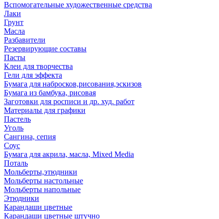
Вспомогательные художественные средства
Лаки
Грунт
Масла
Разбавители
Резервирующие составы
Пасты
Клеи для творчества
Гели для эффекта
Бумага для набросков,рисования,эскизов
Бумага из бамбука, рисовая
Заготовки для росписи и др. худ. работ
Материалы для графики
Пастель
Уголь
Сангина, сепия
Соус
Бумага для акрила, масла, Mixed Media
Поталь
Мольберты,этюдники
Мольберты настольные
Мольберты напольные
Этюдники
Карандаши цветные
Карандаши цветные штучно