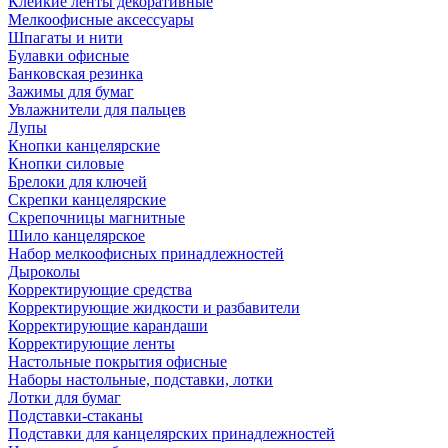
Клейкие ленты декоративные
Мелкоофисные аксессуары
Шпагаты и нити
Булавки офисные
Банковская резинка
Зажимы для бумаг
Увлажнители для пальцев
Лупы
Кнопки канцелярские
Кнопки силовые
Брелоки для ключей
Скрепки канцелярские
Скрепочницы магнитные
Шило канцелярское
Набор мелкоофисных принадлежностей
Дыроколы
Корректирующие средства
Корректирующие жидкости и разбавители
Корректирующие карандаши
Корректирующие ленты
Настольные покрытия офисные
Наборы настольные, подставки, лотки
Лотки для бумаг
Подставки-стаканы
Подставки для канцелярских принадлежностей