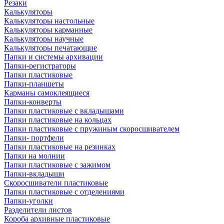
Резаки
Калькуляторы
Калькуляторы настольные
Калькуляторы карманные
Калькуляторы научные
Калькуляторы печатающие
Папки и системы архивации
Папки-регистраторы
Папки пластиковые
Папки-планшеты
Карманы самоклеящиеся
Папки-конверты
Папки пластиковые с вкладышами
Папки пластиковые на кольцах
Папки пластиковые с пружиным скоросшивателем
Папки- портфели
Папки пластиковые на резинках
Папки на молнии
Папки пластиковые с зажимом
Папки-вкладыши
Скоросшиватели пластиковые
Папки пластиковые с отделениями
Папки-уголки
Разделители листов
Короба архивные пластиковые