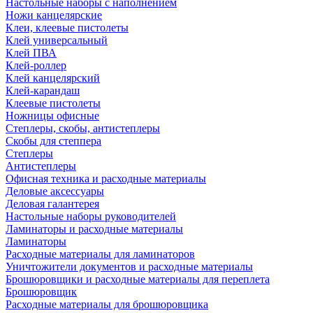
Настольные наборы с наполнением
Ножи канцелярские
Клеи, клеевые пистолеты
Клей универсальный
Клей ПВА
Клей-роллер
Клей канцелярский
Клей-карандаш
Клеевые пистолеты
Ножницы офисные
Степлеры, скобы, антистеплеры
Скобы для степпера
Степлеры
Антистеплеры
Офисная техника и расходные материалы
Деловые аксессуары
Деловая галантерея
Настольные наборы руководителей
Ламинаторы и расходные материалы
Ламинаторы
Расходные материалы для ламинаторов
Уничтожители документов и расходные материалы
Брошюровщики и расходные материалы для переплета
Брошюровщик
Расходные материалы для брошюровщика