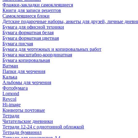
Флажки-закладки самоклеящиеся
Книги для записи рецептов
Самоклеящиеся блоки
Детские подарочные наборы, анкеты для друзей, личные днев
Бумага для офисной техники
Бумага форматная белая
Бумага форматная цветная
Бумага писчая
Бумага для чертежных и копировальных работ
Бумага масштабно-координатная
Бумага копировальная
Ватман
Папки для черчения
Калька
Альбомы для черчения
Фотобумага
Lomond
Revcol
Hi-image
Конверты почтовые
Тетради
Читательские дневники
Тетради 12-24 с однотонной обложкой
Тетради бумвинил
Тетради для конспектов А4