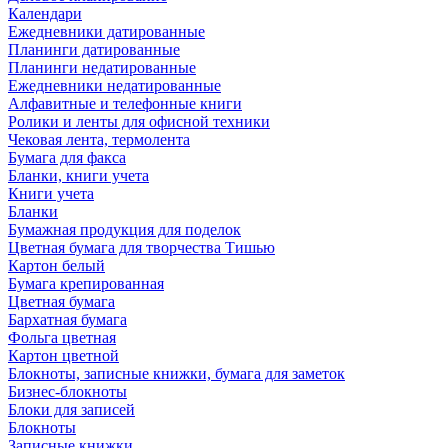
Календари
Ежедневники датированные
Планинги датированные
Планинги недатированные
Ежедневники недатированные
Алфавитные и телефонные книги
Ролики и ленты для офисной техники
Чековая лента, термолента
Бумага для факса
Бланки, книги учета
Книги учета
Бланки
Бумажная продукция для поделок
Цветная бумага для творчества Тишью
Картон белый
Бумага крепированная
Цветная бумага
Бархатная бумага
Фольга цветная
Картон цветной
Блокноты, записные книжки, бумага для заметок
Бизнес-блокноты
Блоки для записей
Блокноты
Записные книжки