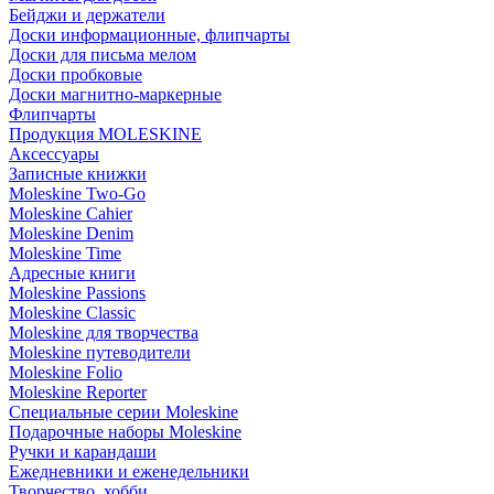
Бейджи и держатели
Доски информационные, флипчарты
Доски для письма мелом
Доски пробковые
Доски магнитно-маркерные
Флипчарты
Продукция MOLESKINE
Аксессуары
Записные книжки
Moleskine Two-Go
Moleskine Cahier
Moleskine Denim
Moleskine Time
Адресные книги
Moleskine Passions
Moleskine Classic
Moleskine для творчества
Moleskine путеводители
Moleskine Folio
Moleskine Reporter
Специальные серии Moleskine
Подарочные наборы Moleskine
Ручки и карандаши
Ежедневники и еженедельники
Творчество, хобби