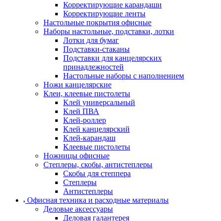
Корректирующие карандаши
Корректирующие ленты
Настольные покрытия офисные
Наборы настольные, подставки, лотки
Лотки для бумаг
Подставки-стаканы
Подставки для канцелярских
принадлежностей
Настольные наборы с наполнением
Ножи канцелярские
Клеи, клеевые пистолеты
Клей универсальный
Клей ПВА
Клей-роллер
Клей канцелярский
Клей-карандаш
Клеевые пистолеты
Ножницы офисные
Степлеры, скобы, антистеплеры
Скобы для степпера
Степлеры
Антистеплеры
Офисная техника и расходные материалы
Деловые аксессуары
Деловая галантерея