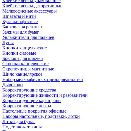
Клейкие ленты упаковочные
Клейкие ленты декоративные
Мелкоофисные аксессуары
Шпагаты и нити
Булавки офисные
Банковская резинка
Зажимы для бумаг
Увлажнители для пальцев
Лупы
Кнопки канцелярские
Кнопки силовые
Брелоки для ключей
Скрепки канцелярские
Скрепочницы магнитные
Шило канцелярское
Набор мелкоофисных принадлежностей
Дыроколы
Корректирующие средства
Корректирующие жидкости и разбавители
Корректирующие карандаши
Корректирующие ленты
Настольные покрытия офисные
Наборы настольные, подставки, лотки
Лотки для бумаг
Подставки-стаканы