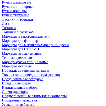
Ручки шариковые
Ручки капиллярные
Ручки-роллеры
Ручки фигурные
Ластики и точилки
Ластики
Точилки
Точилки с ластиком
Маркеры и текстовыделители
Маркеры для флипчарта
Маркеры для магнитно-маркерной доски
Маркеры для CD/DVD
Маркеры перманентные
Текстовыделители
Маркер-краска специальные
Маркеры меловые
Подарки, сувениры, награды
Товары для проведения праздников
Праздничные аксессуары
Воздушные шары
Карнавальные наборы
Свечи для торта
Поздравительные открытки и конверты
Подарочная упаковка
Упаковочная бумага