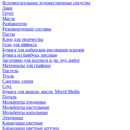
Вспомогательные художественные средства
Лаки
Грунт
Масла
Разбавители
Резервирующие составы
Пасты
Клеи для творчества
Гели для эффекта
Бумага для набросков,рисования,эскизов
Бумага из бамбука, рисовая
Заготовки для росписи и др. худ. работ
Материалы для графики
Пастель
Уголь
Сангина, сепия
Соус
Бумага для акрила, масла, Mixed Media
Поталь
Мольберты,этюдники
Мольберты настольные
Мольберты напольные
Этюдники
Карандаши цветные
Карандаши цветные штучно