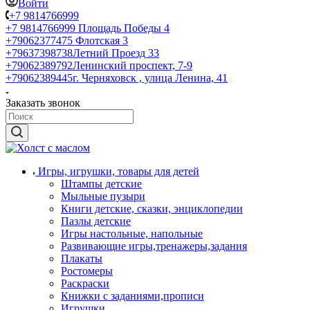
Войти
+7 9814766999
+7 9814766999
Площадь Победы 4
+79062377475
Флотская 3
+79637398738
Летний Проезд 33
+79062389792
Ленинский проспект, 7-9
+79062389445
г. Черняховск , улица Ленина, 41
Заказать звонок
Игры, игрушки, товары для детей
Штампы детские
Мыльные пузыри
Книги детские, сказки, энциклопедии
Пазлы детские
Игры настольные, напольные
Развивающие игры,тренажеры,задания
Плакаты
Ростомеры
Раскраски
Книжки с заданиями,прописи
Игрушки