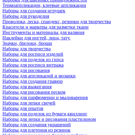
Термоаппликации, клеевые аппликации
Наборы для создания игрушек
Наборы для рукоделия
Проволока, леска, спандекс, резинки для творчества
Красители и маркеры для разметки ткани
Инструменты и материалы для валяния
Наклейки для ногтей, лица, тату.
Значки, брелоки, броши
Наборы для творчества
Наборы для росписи изделий
Наборы для поделок из гипса
Наборы для росписи витража
Наборы для рисования
Наборы для аппликаций и мозаики
Наборы для создания гравюр
Наборы для выжигания
Наборы для рисования песком
Наборы для парфюмерии и мыловарения
Наборы для лепки свечей
Наборы для опытов
Наборы для поделок из бумаги,квиллинг
Наборы для лепки и рисования пластилином
Наборы для создания украшений
Наборы для плетения из резинок