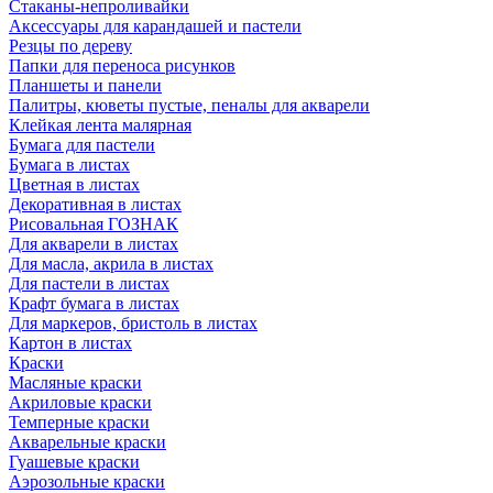
Стаканы-непроливайки
Аксессуары для карандашей и пастели
Резцы по дереву
Папки для переноса рисунков
Планшеты и панели
Палитры, кюветы пустые, пеналы для акварели
Клейкая лента малярная
Бумага для пастели
Бумага в листах
Цветная в листах
Декоративная в листах
Рисовальная ГОЗНАК
Для акварели в листах
Для масла, акрила в листах
Для пастели в листах
Крафт бумага в листах
Для маркеров, бристоль в листах
Картон в листах
Краски
Масляные краски
Акриловые краски
Темперные краски
Акварельные краски
Гуашевые краски
Аэрозольные краски