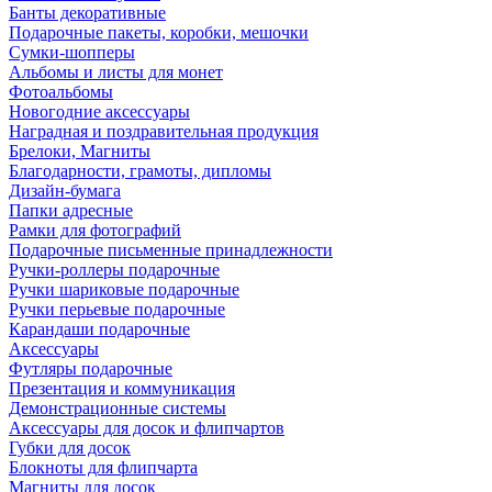
Банты декоративные
Подарочные пакеты, коробки, мешочки
Сумки-шопперы
Альбомы и листы для монет
Фотоальбомы
Новогодние аксессуары
Наградная и поздравительная продукция
Брелоки, Магниты
Благодарности, грамоты, дипломы
Дизайн-бумага
Папки адресные
Рамки для фотографий
Подарочные письменные принадлежности
Ручки-роллеры подарочные
Ручки шариковые подарочные
Ручки перьевые подарочные
Карандаши подарочные
Аксессуары
Футляры подарочные
Презентация и коммуникация
Демонстрационные системы
Аксессуары для досок и флипчартов
Губки для досок
Блокноты для флипчарта
Магниты для досок