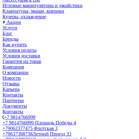
Игровые манипуляторы и джойстики
Клавиатуры, мыши, коврики
Кулеры, охлаждение
Акции
Услуги
Блог
Бренды
Как купить
Условия оплаты
Условия доставки
Гарантия на товар
Компания
О компании
Новости
Отзывы
Карьера
Контакты
Партнеры
Документы
Контакты
+7 9814766999
+7 9814766999
Площадь Победы 4
+79062377475
Флотская 3
+79637398738
Летний Проезд 33