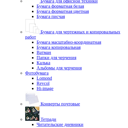
Бумага для офисной техники
Бумага форматная белая
Бумага форматная цветная
Бумага писчая
Бумага для чертежных и копировальных
работ
Бумага масштабно-координатная
Бумага копировальная
Ватман
Папки для черчения
Калька
Альбомы для черчения
Фотобумага
Lomond
Revcol
Hi-image
Конверты почтовые
Тетради
Читательские дневники