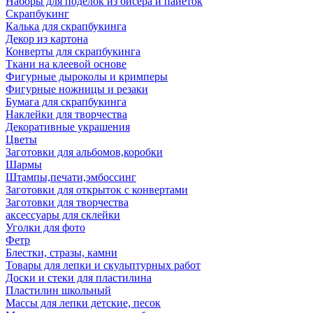
Наборы для поделок из бисера и пайеток
Скрапбукинг
Калька для скрапбукинга
Декор из картона
Конверты для скрапбукинга
Ткани на клеевой основе
Фигурные дыроколы и кримперы
Фигурные ножницы и резаки
Бумага для скрапбукинга
Наклейки для творчества
Декоративные украшения
Цветы
Заготовки для альбомов,коробки
Шармы
Штампы,печати,эмбоссинг
Заготовки для открыток с конвертами
Заготовки для творчества
аксессуары для склейки
Уголки для фото
Фетр
Блестки, стразы, камни
Товары для лепки и скульптурных работ
Доски и стеки для пластилина
Пластилин школьный
Массы для лепки детские, песок