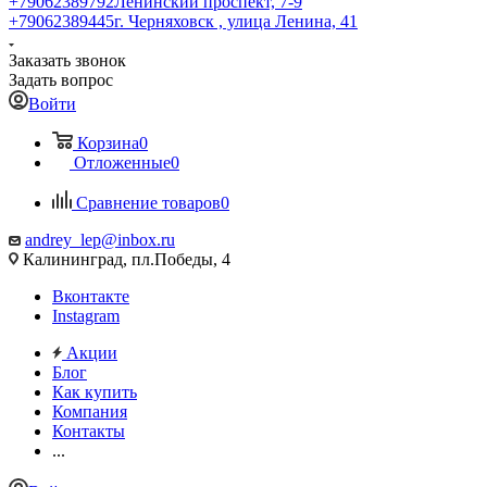
+79062389792
Ленинский проспект, 7-9
+79062389445
г. Черняховск , улица Ленина, 41
Заказать звонок
Задать вопрос
Войти
Корзина
0
Отложенные
0
Сравнение товаров
0
andrey_lep@inbox.ru
Калининград, пл.Победы, 4
Вконтакте
Instagram
Акции
Блог
Как купить
Компания
Контакты
...