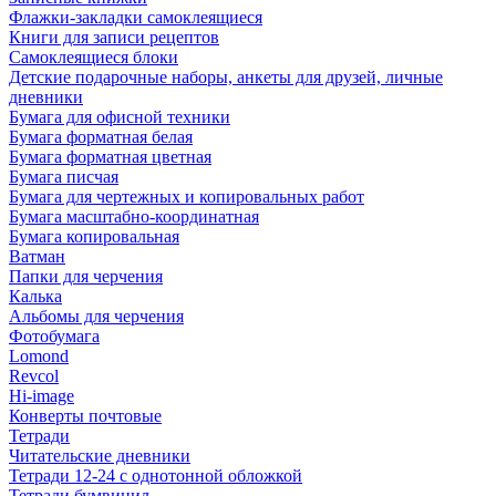
Флажки-закладки самоклеящиеся
Книги для записи рецептов
Самоклеящиеся блоки
Детские подарочные наборы, анкеты для друзей, личные
дневники
Бумага для офисной техники
Бумага форматная белая
Бумага форматная цветная
Бумага писчая
Бумага для чертежных и копировальных работ
Бумага масштабно-координатная
Бумага копировальная
Ватман
Папки для черчения
Калька
Альбомы для черчения
Фотобумага
Lomond
Revcol
Hi-image
Конверты почтовые
Тетради
Читательские дневники
Тетради 12-24 с однотонной обложкой
Тетради бумвинил