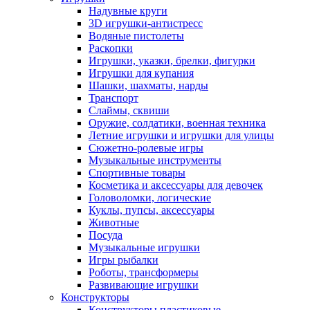
Надувные круги
3D игрушки-антистресс
Водяные пистолеты
Раскопки
Игрушки, указки, брелки, фигурки
Игрушки для купания
Шашки, шахматы, нарды
Транспорт
Слаймы, сквиши
Оружие, солдатики, военная техника
Летние игрушки и игрушки для улицы
Сюжетно-ролевые игры
Музыкальные инструменты
Спортивные товары
Косметика и аксессуары для девочек
Головоломки, логические
Куклы, пупсы, аксессуары
Животные
Посуда
Музыкальные игрушки
Игры рыбалки
Роботы, трансформеры
Развивающие игрушки
Конструкторы
Конструкторы пластиковые