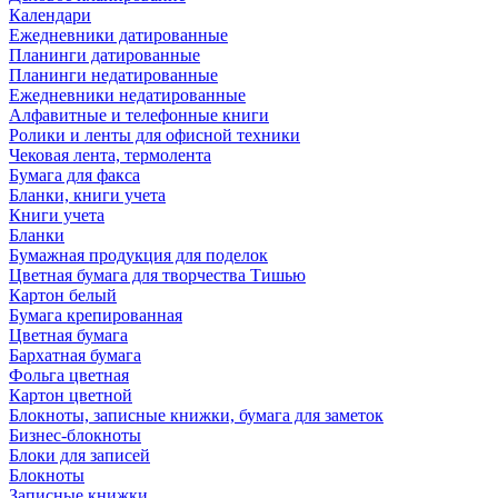
Календари
Ежедневники датированные
Планинги датированные
Планинги недатированные
Ежедневники недатированные
Алфавитные и телефонные книги
Ролики и ленты для офисной техники
Чековая лента, термолента
Бумага для факса
Бланки, книги учета
Книги учета
Бланки
Бумажная продукция для поделок
Цветная бумага для творчества Тишью
Картон белый
Бумага крепированная
Цветная бумага
Бархатная бумага
Фольга цветная
Картон цветной
Блокноты, записные книжки, бумага для заметок
Бизнес-блокноты
Блоки для записей
Блокноты
Записные книжки