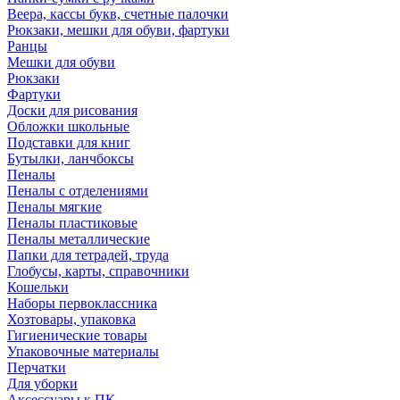
Веера, кассы букв, счетные палочки
Рюкзаки, мешки для обуви, фартуки
Ранцы
Мешки для обуви
Рюкзаки
Фартуки
Доски для рисования
Обложки школьные
Подставки для книг
Бутылки, ланчбоксы
Пеналы
Пеналы с отделениями
Пеналы мягкие
Пеналы пластиковые
Пеналы металлические
Папки для тетрадей, труда
Глобусы, карты, справочники
Кошельки
Наборы первоклассника
Хозтовары, упаковка
Гигиенические товары
Упаковочные материалы
Перчатки
Для уборки
Аксессуары к ПК