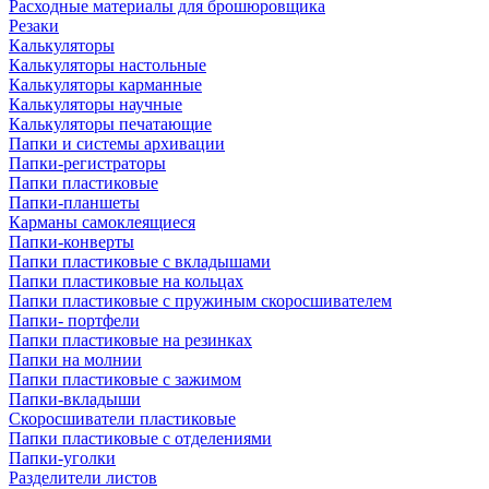
Расходные материалы для брошюровщика
Резаки
Калькуляторы
Калькуляторы настольные
Калькуляторы карманные
Калькуляторы научные
Калькуляторы печатающие
Папки и системы архивации
Папки-регистраторы
Папки пластиковые
Папки-планшеты
Карманы самоклеящиеся
Папки-конверты
Папки пластиковые с вкладышами
Папки пластиковые на кольцах
Папки пластиковые с пружиным скоросшивателем
Папки- портфели
Папки пластиковые на резинках
Папки на молнии
Папки пластиковые с зажимом
Папки-вкладыши
Скоросшиватели пластиковые
Папки пластиковые с отделениями
Папки-уголки
Разделители листов