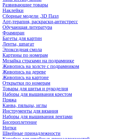
Развивающие товары
Наклейки
Сборные модели ,3D Пазл
Арт-терапия, раскраски-антистресс
Обучающая литература
Фоамиран
Багеты для картин
Ленты, шпагат
Эпоксидная смола
Картины по номерам
Мозайка стразами на подрамнике
Живопись на холсте с подрамником
Живопись на дереве
Живопись на картоне
Открытки по номерам
Товары для шитья и рукоделия
Наборы для вышивания крестом
Пряжа
Канва, пяльцы, иглы
Инструменты для вязания
Наборы для вышивания лентами
Бисероплетение
Нитки
Швейные принадлежности
Коробки для швейных принадлежностей