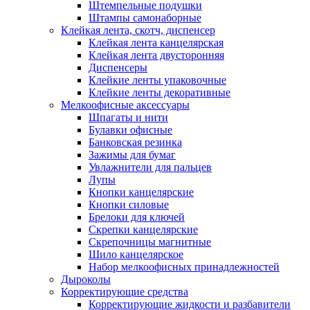
Штемпельные подушки
Штампы самонаборные
Клейкая лента, скотч, диспенсер
Клейкая лента канцелярская
Клейкая лента двусторонняя
Диспенсеры
Клейкие ленты упаковочные
Клейкие ленты декоративные
Мелкоофисные аксессуары
Шпагаты и нити
Булавки офисные
Банковская резинка
Зажимы для бумаг
Увлажнители для пальцев
Лупы
Кнопки канцелярские
Кнопки силовые
Брелоки для ключей
Скрепки канцелярские
Скрепочницы магнитные
Шило канцелярское
Набор мелкоофисных принадлежностей
Дыроколы
Корректирующие средства
Корректирующие жидкости и разбавители