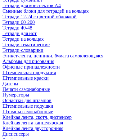
Тетради для конспектов А4
Сменные блоки для тетрадей на кольцах
Тетради 12-24 с цветной обложкой
Тетради 60-200
Тетради 40-48
Тетради для нот
Тетради на кольцах
Тетради тематические
Тетради-словарики
Этикет-лента, ценники, бумага самоклеющаяся
Альбомы для рисования
Офисные принадлежности
Штемпельная продукция
Штемпельные краски
Датеры
Печати самонаборные
Нумераторы
Оснастки для штампов
Штемпельные подушки
Штампы самонаборные
Клейкая лента, скотч, диспенсер
Клейкая лента канцелярская
Клейкая лента двусторонняя
Диспенсеры