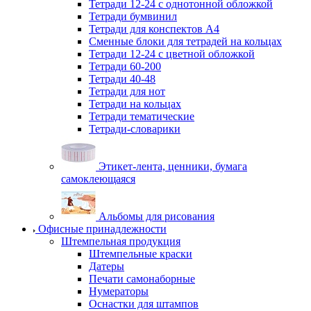
Тетради 12-24 с однотонной обложкой
Тетради бумвинил
Тетради для конспектов А4
Сменные блоки для тетрадей на кольцах
Тетради 12-24 с цветной обложкой
Тетради 60-200
Тетради 40-48
Тетради для нот
Тетради на кольцах
Тетради тематические
Тетради-словарики
Этикет-лента, ценники, бумага
самоклеющаяся
Альбомы для рисования
Офисные принадлежности
Штемпельная продукция
Штемпельные краски
Датеры
Печати самонаборные
Нумераторы
Оснастки для штампов