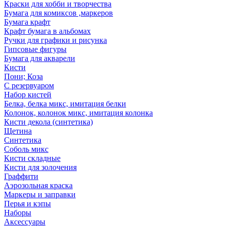
Краски для хобби и творчества
Бумага для комиксов ,маркеров
Бумага крафт
Крафт бумага в альбомах
Ручки для графики и рисунка
Гипсовые фигуры
Бумага для акварели
Кисти
Пони; Коза
С резервуаром
Набор кистей
Белка, белка микс, имитация белки
Колонок, колонок микс, имитация колонка
Кисти декола (синтетика)
Щетина
Синтетика
Соболь микс
Кисти складные
Кисти для золочения
Граффити
Аэрозольная краска
Маркеры и заправки
Перья и кэпы
Наборы
Аксессуары