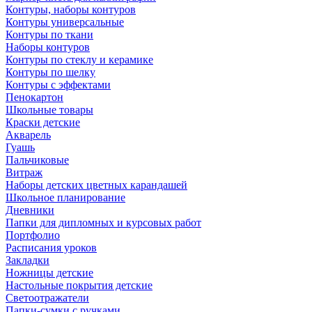
Контуры, наборы контуров
Контуры универсальные
Контуры по ткани
Наборы контуров
Контуры по стеклу и керамике
Контуры по шелку
Контуры с эффектами
Пенокартон
Школьные товары
Краски детские
Акварель
Гуашь
Пальчиковые
Витраж
Наборы детских цветных карандашей
Школьное планирование
Дневники
Папки для дипломных и курсовых работ
Портфолио
Расписания уроков
Закладки
Ножницы детские
Настольные покрытия детские
Светоотражатели
Папки-сумки с ручками