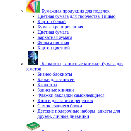
Бумажная продукция для поделок
Цветная бумага для творчества Тишью
Картон белый
Бумага крепированная
Цветная бумага
Бархатная бумага
Фольга цветная
Картон цветной
Блокноты, записные книжки, бумага для
заметок
Бизнес-блокноты
Блоки для записей
Блокноты
Записные книжки
Флажки-закладки самоклеящиеся
Книги для записи рецептов
Самоклеящиеся блоки
Детские подарочные наборы, анкеты для
друзей, личные дневники