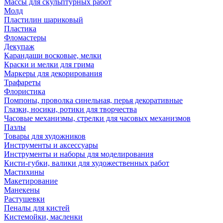
Массы для скульптурных работ
Молд
Пластилин шариковый
Пластика
Фломастеры
Декупаж
Карандаши восковые, мелки
Краски и мелки для грима
Маркеры для декорирования
Трафареты
Флористика
Помпоны, проволка синельная, перья декоративные
Глазки, носики, ротики для творчества
Часовые механизмы, стрелки для часовых механизмов
Пазлы
Товары для художников
Инструменты и аксессуары
Инструменты и наборы для моделирования
Кисти-губки, валики для художественных работ
Мастихины
Макетирование
Манекены
Растушевки
Пеналы для кистей
Кистемойки, масленки