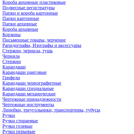
Короба архивные пластиковые
Подвесные регистратуры
Папки и короба картонные
Папки картонные
Папки архивные
Короба архивные
Корзины
Письменные товары, черчение
Рапидографы, Изографы и аксессуары
Стержни, чернила, тушь
Чернила
Стержни
Карандаши
Карандаши цанговые
Грифели
Карандаши чернографитные
Карандаши специальные
Карандаши механические
Чертежные принадлежности
Чертежные инструменты
Линейки, треугольники, транспортиры, тубусы
Ручки
Ручки стираемые
Ручки гелевые
Ручки перьевые