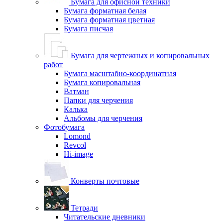
Бумага для офисной техники
Бумага форматная белая
Бумага форматная цветная
Бумага писчая
Бумага для чертежных и копировальных
работ
Бумага масштабно-координатная
Бумага копировальная
Ватман
Папки для черчения
Калька
Альбомы для черчения
Фотобумага
Lomond
Revcol
Hi-image
Конверты почтовые
Тетради
Читательские дневники