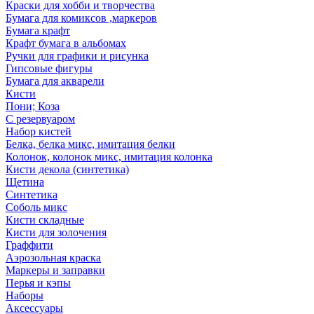
Краски для хобби и творчества
Бумага для комиксов ,маркеров
Бумага крафт
Крафт бумага в альбомах
Ручки для графики и рисунка
Гипсовые фигуры
Бумага для акварели
Кисти
Пони; Коза
С резервуаром
Набор кистей
Белка, белка микс, имитация белки
Колонок, колонок микс, имитация колонка
Кисти декола (синтетика)
Щетина
Синтетика
Соболь микс
Кисти складные
Кисти для золочения
Граффити
Аэрозольная краска
Маркеры и заправки
Перья и кэпы
Наборы
Аксессуары