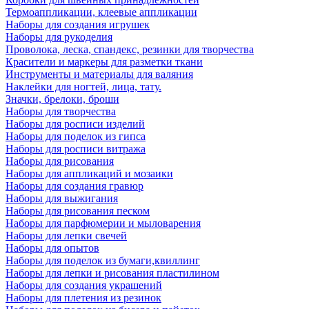
Термоаппликации, клеевые аппликации
Наборы для создания игрушек
Наборы для рукоделия
Проволока, леска, спандекс, резинки для творчества
Красители и маркеры для разметки ткани
Инструменты и материалы для валяния
Наклейки для ногтей, лица, тату.
Значки, брелоки, броши
Наборы для творчества
Наборы для росписи изделий
Наборы для поделок из гипса
Наборы для росписи витража
Наборы для рисования
Наборы для аппликаций и мозаики
Наборы для создания гравюр
Наборы для выжигания
Наборы для рисования песком
Наборы для парфюмерии и мыловарения
Наборы для лепки свечей
Наборы для опытов
Наборы для поделок из бумаги,квиллинг
Наборы для лепки и рисования пластилином
Наборы для создания украшений
Наборы для плетения из резинок