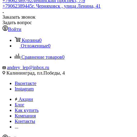
+79062389792
Ленинский проспект, 7-9
+79062389445
г. Черняховск , улица Ленина, 41
Заказать звонок
Задать вопрос
Войти
Корзина
0
Отложенные
0
Сравнение товаров
0
andrey_lep@inbox.ru
Калининград, пл.Победы, 4
Вконтакте
Instagram
Акции
Блог
Как купить
Компания
Контакты
...