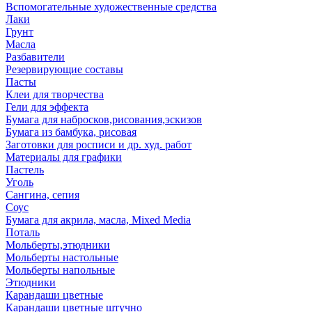
Вспомогательные художественные средства
Лаки
Грунт
Масла
Разбавители
Резервирующие составы
Пасты
Клеи для творчества
Гели для эффекта
Бумага для набросков,рисования,эскизов
Бумага из бамбука, рисовая
Заготовки для росписи и др. худ. работ
Материалы для графики
Пастель
Уголь
Сангина, сепия
Соус
Бумага для акрила, масла, Mixed Media
Поталь
Мольберты,этюдники
Мольберты настольные
Мольберты напольные
Этюдники
Карандаши цветные
Карандаши цветные штучно