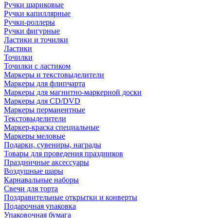
Ручки шариковые
Ручки капиллярные
Ручки-роллеры
Ручки фигурные
Ластики и точилки
Ластики
Точилки
Точилки с ластиком
Маркеры и текстовыделители
Маркеры для флипчарта
Маркеры для магнитно-маркерной доски
Маркеры для CD/DVD
Маркеры перманентные
Текстовыделители
Маркер-краска специальные
Маркеры меловые
Подарки, сувениры, награды
Товары для проведения праздников
Праздничные аксессуары
Воздушные шары
Карнавальные наборы
Свечи для торта
Поздравительные открытки и конверты
Подарочная упаковка
Упаковочная бумага