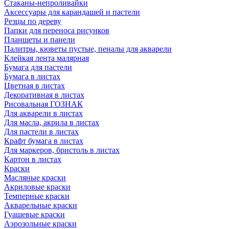
Стаканы-непроливайки
Аксессуары для карандашей и пастели
Резцы по дереву
Папки для переноса рисунков
Планшеты и панели
Палитры, кюветы пустые, пеналы для акварели
Клейкая лента малярная
Бумага для пастели
Бумага в листах
Цветная в листах
Декоративная в листах
Рисовальная ГОЗНАК
Для акварели в листах
Для масла, акрила в листах
Для пастели в листах
Крафт бумага в листах
Для маркеров, бристоль в листах
Картон в листах
Краски
Масляные краски
Акриловые краски
Темперные краски
Акварельные краски
Гуашевые краски
Аэрозольные краски