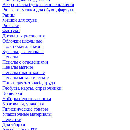
Веера, кассы букв, счетные палочки
Рюкзаки, мешки для обуви, фартуки
Ранцы
Мешки для обуви
Рюкзаки
Фартуки
Доски для рисования
Обложки школьные
Подставки для книг
Бутылки, ланчбоксы
Пеналы
Пеналы с отделениями
Пеналы мягкие
Пеналы пластиковые
Пеналы металлические
Папки для тетрадей, труда
Глобусы, карты, справочники
Кошельки
Наборы первоклассника
Хозтовары, упаковка
Гигиенические товары
Упаковочные материалы
Перчатки
Для уборки
Аксессуары к ПК