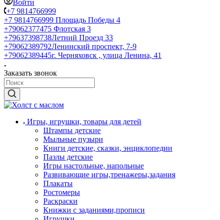
Войти
+7 9814766999
+7 9814766999
Площадь Победы 4
+79062377475
Флотская 3
+79637398738
Летний Проезд 33
+79062389792
Ленинский проспект, 7-9
+79062389445
г. Черняховск , улица Ленина, 41
Заказать звонок
Игры, игрушки, товары для детей
Штампы детские
Мыльные пузыри
Книги детские, сказки, энциклопедии
Пазлы детские
Игры настольные, напольные
Развивающие игры,тренажеры,задания
Плакаты
Ростомеры
Раскраски
Книжки с заданиями,прописи
Игрушки