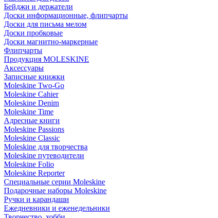
Бейджи и держатели
Доски информационные, флипчарты
Доски для письма мелом
Доски пробковые
Доски магнитно-маркерные
Флипчарты
Продукция MOLESKINE
Аксессуары
Записные книжки
Moleskine Two-Go
Moleskine Cahier
Moleskine Denim
Moleskine Time
Адресные книги
Moleskine Passions
Moleskine Classic
Moleskine для творчества
Moleskine путеводители
Moleskine Folio
Moleskine Reporter
Специальные серии Moleskine
Подарочные наборы Moleskine
Ручки и карандаши
Ежедневники и еженедельники
Творчество, хобби