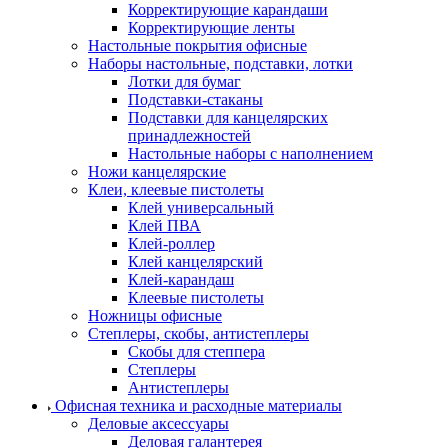
Корректирующие карандаши
Корректирующие ленты
Настольные покрытия офисные
Наборы настольные, подставки, лотки
Лотки для бумаг
Подставки-стаканы
Подставки для канцелярских
принадлежностей
Настольные наборы с наполнением
Ножи канцелярские
Клеи, клеевые пистолеты
Клей универсальный
Клей ПВА
Клей-роллер
Клей канцелярский
Клей-карандаш
Клеевые пистолеты
Ножницы офисные
Степлеры, скобы, антистеплеры
Скобы для степпера
Степлеры
Антистеплеры
Офисная техника и расходные материалы
Деловые аксессуары
Деловая галантерея