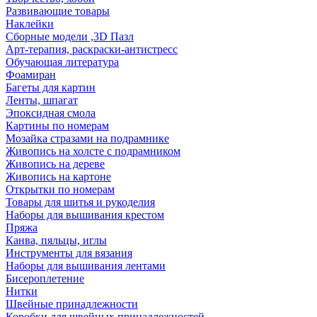
Развивающие товары
Наклейки
Сборные модели ,3D Пазл
Арт-терапия, раскраски-антистресс
Обучающая литература
Фоамиран
Багеты для картин
Ленты, шпагат
Эпоксидная смола
Картины по номерам
Мозайка стразами на подрамнике
Живопись на холсте с подрамником
Живопись на дереве
Живопись на картоне
Открытки по номерам
Товары для шитья и рукоделия
Наборы для вышивания крестом
Пряжа
Канва, пяльцы, иглы
Инструменты для вязания
Наборы для вышивания лентами
Бисероплетение
Нитки
Швейные принадлежности
Коробки для швейных принадлежностей