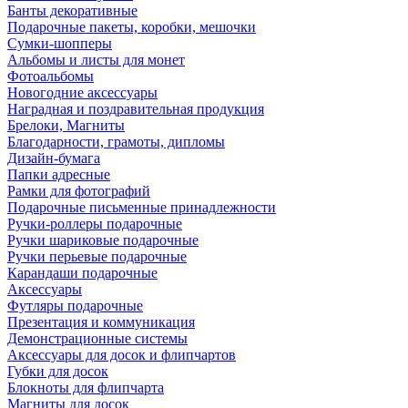
Банты декоративные
Подарочные пакеты, коробки, мешочки
Сумки-шопперы
Альбомы и листы для монет
Фотоальбомы
Новогодние аксессуары
Наградная и поздравительная продукция
Брелоки, Магниты
Благодарности, грамоты, дипломы
Дизайн-бумага
Папки адресные
Рамки для фотографий
Подарочные письменные принадлежности
Ручки-роллеры подарочные
Ручки шариковые подарочные
Ручки перьевые подарочные
Карандаши подарочные
Аксессуары
Футляры подарочные
Презентация и коммуникация
Демонстрационные системы
Аксессуары для досок и флипчартов
Губки для досок
Блокноты для флипчарта
Магниты для досок