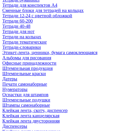
Тетради для конспектов А4
Сменные блоки для тетрадей на кольцах
Тетради 12-24 с цветной обложкой
Тетради 60-200
Тетради 40-48
Тетради для нот
Тетради на кольцах
Тетради тематические
Тетради-словарики
Этикет-лента, ценники, бумага самоклеющаяся
Альбомы для рисования
Офисные принадлежности
Штемпельная продукция
Штемпельные краски
Датеры
Печати самонаборные
Нумераторы
Оснастки для штампов
Штемпельные подушки
Штампы самонаборные
Клейкая лента, скотч, диспенсер
Клейкая лента канцелярская
Клейкая лента двусторонняя
Диспенсеры