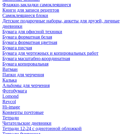
Флажки-закладки самоклеящиеся
Книги для записи рецептов
Самоклеящиеся блоки
Детские подарочные наборы, анкеты для друзей, личные
дневники
Бумага для офисной техники
Бумага форматная белая
Бумага форматная цветная
Бумага писчая
Бумага для чертежных и копировальных работ
Бумага масштабно-координатная
Бумага копировальная
Ватман
Папки для черчения
Калька
Альбомы для черчения
Фотобумага
Lomond
Revcol
Hi-image
Конверты почтовые
Тетради
Читательские дневники
Тетради 12-24 с однотонной обложкой
Тетради бумвинил