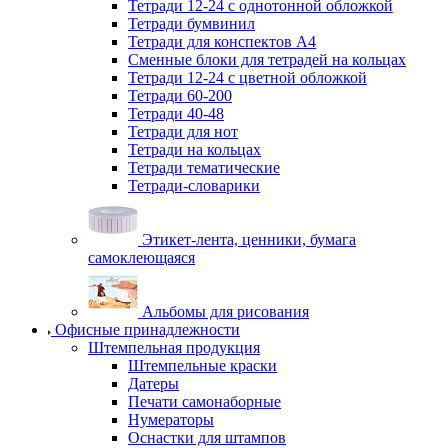
Тетради 12-24 с однотонной обложкой
Тетради бумвинил
Тетради для конспектов А4
Сменные блоки для тетрадей на кольцах
Тетради 12-24 с цветной обложкой
Тетради 60-200
Тетради 40-48
Тетради для нот
Тетради на кольцах
Тетради тематические
Тетради-словарики
Этикет-лента, ценники, бумага
самоклеющаяся
Альбомы для рисования
Офисные принадлежности
Штемпельная продукция
Штемпельные краски
Датеры
Печати самонаборные
Нумераторы
Оснастки для штампов