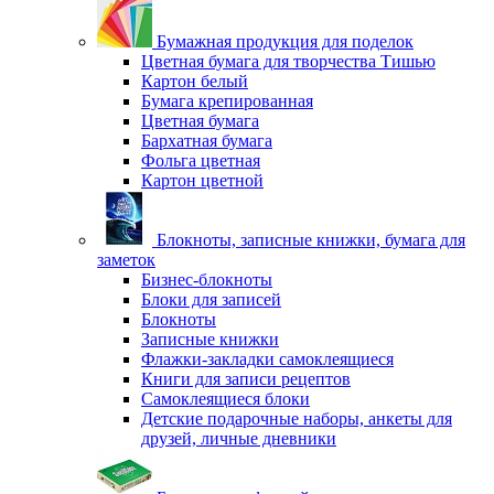
Бумажная продукция для поделок
Цветная бумага для творчества Тишью
Картон белый
Бумага крепированная
Цветная бумага
Бархатная бумага
Фольга цветная
Картон цветной
Блокноты, записные книжки, бумага для
заметок
Бизнес-блокноты
Блоки для записей
Блокноты
Записные книжки
Флажки-закладки самоклеящиеся
Книги для записи рецептов
Самоклеящиеся блоки
Детские подарочные наборы, анкеты для
друзей, личные дневники