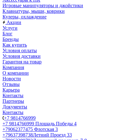
Игровые манипуляторы и джойстики
Клавиатуры, мыши, коврики
Кулеры, охлаждение
Акции
Услуги
Блог
Бренды
Как купить
Условия оплаты
Условия доставки
Гарантия на товар
Компания
О компании
Новости
Отзывы
Карьера
Контакты
Партнеры
Документы
Контакты
+7 9814766999
+7 9814766999
Площадь Победы 4
+79062377475
Флотская 3
+79637398738
Летний Проезд 33