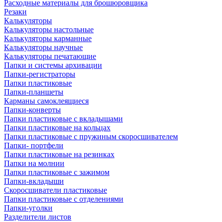
Расходные материалы для брошюровщика
Резаки
Калькуляторы
Калькуляторы настольные
Калькуляторы карманные
Калькуляторы научные
Калькуляторы печатающие
Папки и системы архивации
Папки-регистраторы
Папки пластиковые
Папки-планшеты
Карманы самоклеящиеся
Папки-конверты
Папки пластиковые с вкладышами
Папки пластиковые на кольцах
Папки пластиковые с пружиным скоросшивателем
Папки- портфели
Папки пластиковые на резинках
Папки на молнии
Папки пластиковые с зажимом
Папки-вкладыши
Скоросшиватели пластиковые
Папки пластиковые с отделениями
Папки-уголки
Разделители листов