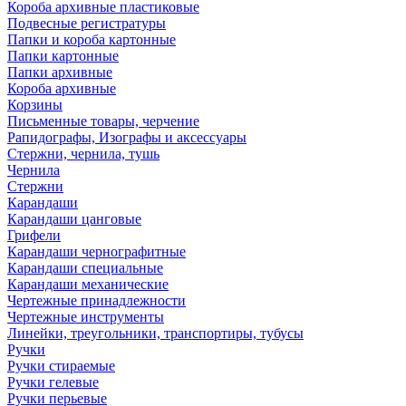
Короба архивные пластиковые
Подвесные регистратуры
Папки и короба картонные
Папки картонные
Папки архивные
Короба архивные
Корзины
Письменные товары, черчение
Рапидографы, Изографы и аксессуары
Стержни, чернила, тушь
Чернила
Стержни
Карандаши
Карандаши цанговые
Грифели
Карандаши чернографитные
Карандаши специальные
Карандаши механические
Чертежные принадлежности
Чертежные инструменты
Линейки, треугольники, транспортиры, тубусы
Ручки
Ручки стираемые
Ручки гелевые
Ручки перьевые