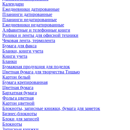
Календари
Ежедневники датированные
Планинги датированные
Планинги недатированные
Ежедневники недатированные
Алфавитные и телефонные книги
Ролики и ленты для офисной техники
Чековая лента, термолента
Бумага для факса
Бланки, книги учета
Книги учета
Бланки
Бумажная продукция для поделок
Цветная бумага для творчества Тишью
Картон белый
Бумага крепированная
Цветная бумага
Бархатная бумага
Фольга цветная
Картон цветной
Блокноты, записные книжки, бумага для заметок
Бизнес-блокноты
Блоки для записей
Блокноты
Записные книжки