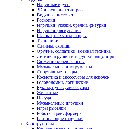
Надувные круги
3D игрушки-антистресс
Водяные пистолеты
Раскопки
Игрушки, указки, брелки, фигурки
Игрушки для купания
Шашки, шахматы, нарды
Транспорт
Слаймы, сквиши
Оружие, солдатики, военная техника
Летние игрушки и игрушки для улицы
Сюжетно-ролевые игры
Музыкальные инструменты
Спортивные товары
Косметика и аксессуары для девочек
Головоломки, логические
Куклы, пупсы, аксессуары
Животные
Посуда
Музыкальные игрушки
Игры рыбалки
Роботы, трансформеры
Развивающие игрушки
Конструкторы
Конструкторы пластиковые