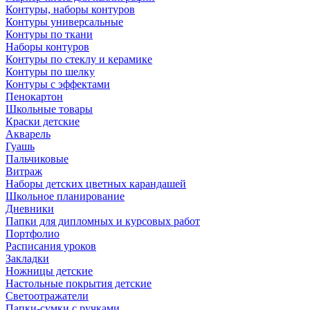
Контуры, наборы контуров
Контуры универсальные
Контуры по ткани
Наборы контуров
Контуры по стеклу и керамике
Контуры по шелку
Контуры с эффектами
Пенокартон
Школьные товары
Краски детские
Акварель
Гуашь
Пальчиковые
Витраж
Наборы детских цветных карандашей
Школьное планирование
Дневники
Папки для дипломных и курсовых работ
Портфолио
Расписания уроков
Закладки
Ножницы детские
Настольные покрытия детские
Светоотражатели
Папки-сумки с ручками