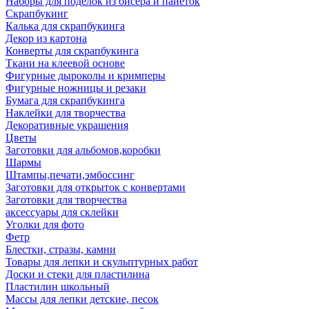
Наборы для поделок из бисера и пайеток
Скрапбукинг
Калька для скрапбукинга
Декор из картона
Конверты для скрапбукинга
Ткани на клеевой основе
Фигурные дыроколы и кримперы
Фигурные ножницы и резаки
Бумага для скрапбукинга
Наклейки для творчества
Декоративные украшения
Цветы
Заготовки для альбомов,коробки
Шармы
Штампы,печати,эмбоссинг
Заготовки для открыток с конвертами
Заготовки для творчества
аксессуары для склейки
Уголки для фото
Фетр
Блестки, стразы, камни
Товары для лепки и скульптурных работ
Доски и стеки для пластилина
Пластилин школьный
Массы для лепки детские, песок