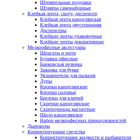
Штемпельные подушки
Штампы самонаборные
Клейкая лента, скотч, диспенсер
Клейкая лента канцелярская
Клейкая лента двусторонняя
Диспенсеры
Клейкие ленты упаковочные
Клейкие ленты декоративные
Мелкоофисные аксессуары
Шпагаты и нити
Булавки офисные
Банковская резинка
Зажимы для бумаг
Увлажнители для пальцев
Лупы
Кнопки канцелярские
Кнопки силовые
Брелоки для ключей
Скрепки канцелярские
Скрепочницы магнитные
Шило канцелярское
Набор мелкоофисных принадлежностей
Дыроколы
Корректирующие средства
Корректирующие жидкости и разбавители