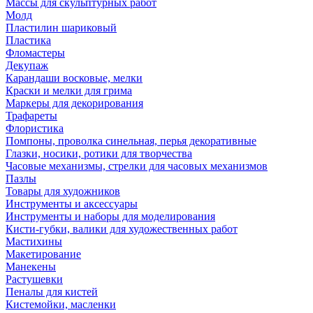
Массы для скульптурных работ
Молд
Пластилин шариковый
Пластика
Фломастеры
Декупаж
Карандаши восковые, мелки
Краски и мелки для грима
Маркеры для декорирования
Трафареты
Флористика
Помпоны, проволка синельная, перья декоративные
Глазки, носики, ротики для творчества
Часовые механизмы, стрелки для часовых механизмов
Пазлы
Товары для художников
Инструменты и аксессуары
Инструменты и наборы для моделирования
Кисти-губки, валики для художественных работ
Мастихины
Макетирование
Манекены
Растушевки
Пеналы для кистей
Кистемойки, масленки