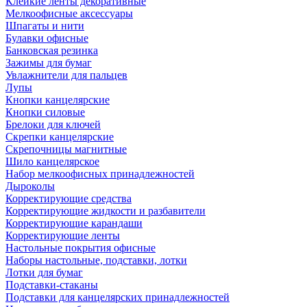
Клейкие ленты декоративные
Мелкоофисные аксессуары
Шпагаты и нити
Булавки офисные
Банковская резинка
Зажимы для бумаг
Увлажнители для пальцев
Лупы
Кнопки канцелярские
Кнопки силовые
Брелоки для ключей
Скрепки канцелярские
Скрепочницы магнитные
Шило канцелярское
Набор мелкоофисных принадлежностей
Дыроколы
Корректирующие средства
Корректирующие жидкости и разбавители
Корректирующие карандаши
Корректирующие ленты
Настольные покрытия офисные
Наборы настольные, подставки, лотки
Лотки для бумаг
Подставки-стаканы
Подставки для канцелярских принадлежностей