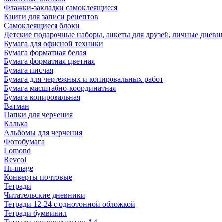
Флажки-закладки самоклеящиеся
Книги для записи рецептов
Самоклеящиеся блоки
Детские подарочные наборы, анкеты для друзей, личные днев
Бумага для офисной техники
Бумага форматная белая
Бумага форматная цветная
Бумага писчая
Бумага для чертежных и копировальных работ
Бумага масштабно-координатная
Бумага копировальная
Ватман
Папки для черчения
Калька
Альбомы для черчения
Фотобумага
Lomond
Revcol
Hi-image
Конверты почтовые
Тетради
Читательские дневники
Тетради 12-24 с однотонной обложкой
Тетради бумвинил
Тетради для конспектов А4