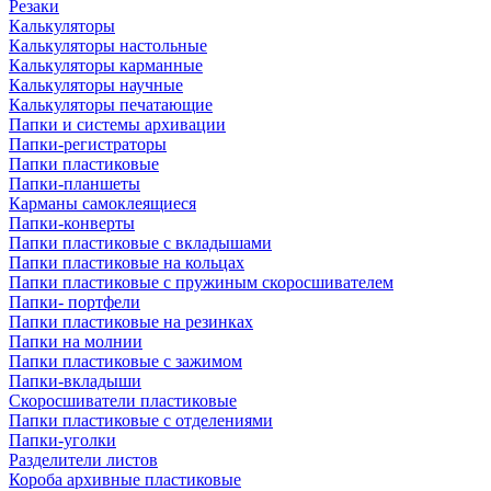
Резаки
Калькуляторы
Калькуляторы настольные
Калькуляторы карманные
Калькуляторы научные
Калькуляторы печатающие
Папки и системы архивации
Папки-регистраторы
Папки пластиковые
Папки-планшеты
Карманы самоклеящиеся
Папки-конверты
Папки пластиковые с вкладышами
Папки пластиковые на кольцах
Папки пластиковые с пружиным скоросшивателем
Папки- портфели
Папки пластиковые на резинках
Папки на молнии
Папки пластиковые с зажимом
Папки-вкладыши
Скоросшиватели пластиковые
Папки пластиковые с отделениями
Папки-уголки
Разделители листов
Короба архивные пластиковые