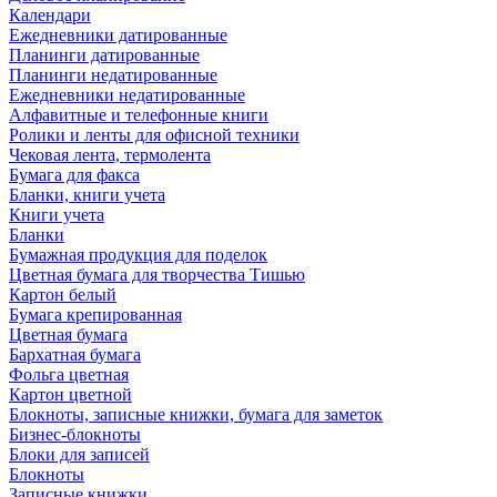
Календари
Ежедневники датированные
Планинги датированные
Планинги недатированные
Ежедневники недатированные
Алфавитные и телефонные книги
Ролики и ленты для офисной техники
Чековая лента, термолента
Бумага для факса
Бланки, книги учета
Книги учета
Бланки
Бумажная продукция для поделок
Цветная бумага для творчества Тишью
Картон белый
Бумага крепированная
Цветная бумага
Бархатная бумага
Фольга цветная
Картон цветной
Блокноты, записные книжки, бумага для заметок
Бизнес-блокноты
Блоки для записей
Блокноты
Записные книжки