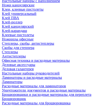
Настольные наборы с наполнением
Ножи канцелярские
Клеи, клеевые пистолеты
Клей универсальный
Клей ПВА
Клей-роллер
Клей канцелярский
Клей-карандаш
Клеевые пистолеты
Ножницы офисные
Степлеры, скобы, антистеплеры
Скобы для степпера
Степлеры
Антистеплеры
Офисная техника и расходные материалы
Деловые аксессуары
Деловая галантерея
Настольные наборы руководителей
Ламинаторы и расходные материалы
Ламинаторы
Расходные материалы для ламинаторов
Уничтожители документов и расходные материалы
Брошюровщики и расходные материалы для переплета
Брошюровщик
Расходные материалы для брошюровщика