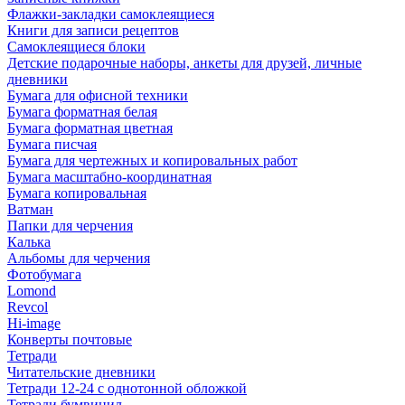
Флажки-закладки самоклеящиеся
Книги для записи рецептов
Самоклеящиеся блоки
Детские подарочные наборы, анкеты для друзей, личные
дневники
Бумага для офисной техники
Бумага форматная белая
Бумага форматная цветная
Бумага писчая
Бумага для чертежных и копировальных работ
Бумага масштабно-координатная
Бумага копировальная
Ватман
Папки для черчения
Калька
Альбомы для черчения
Фотобумага
Lomond
Revcol
Hi-image
Конверты почтовые
Тетради
Читательские дневники
Тетради 12-24 с однотонной обложкой
Тетради бумвинил