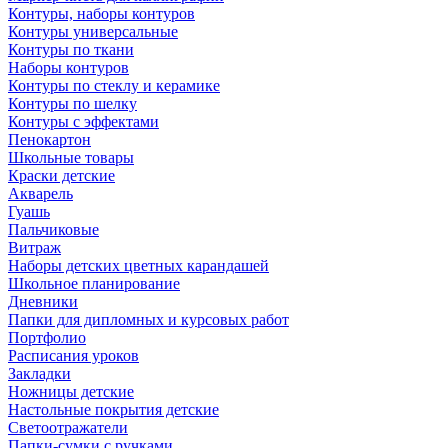
Контуры, наборы контуров
Контуры универсальные
Контуры по ткани
Наборы контуров
Контуры по стеклу и керамике
Контуры по шелку
Контуры с эффектами
Пенокартон
Школьные товары
Краски детские
Акварель
Гуашь
Пальчиковые
Витраж
Наборы детских цветных карандашей
Школьное планирование
Дневники
Папки для дипломных и курсовых работ
Портфолио
Расписания уроков
Закладки
Ножницы детские
Настольные покрытия детские
Светоотражатели
Папки-сумки с ручками