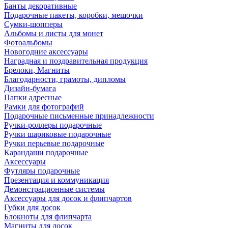
Банты декоративные
Подарочные пакеты, коробки, мешочки
Сумки-шопперы
Альбомы и листы для монет
Фотоальбомы
Новогодние аксессуары
Наградная и поздравительная продукция
Брелоки, Магниты
Благодарности, грамоты, дипломы
Дизайн-бумага
Папки адресные
Рамки для фотографий
Подарочные письменные принадлежности
Ручки-роллеры подарочные
Ручки шариковые подарочные
Ручки перьевые подарочные
Карандаши подарочные
Аксессуары
Футляры подарочные
Презентация и коммуникация
Демонстрационные системы
Аксессуары для досок и флипчартов
Губки для досок
Блокноты для флипчарта
Магниты для досок