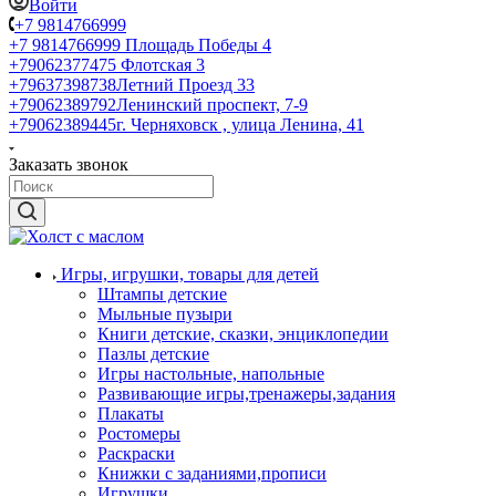
Войти
+7 9814766999
+7 9814766999
Площадь Победы 4
+79062377475
Флотская 3
+79637398738
Летний Проезд 33
+79062389792
Ленинский проспект, 7-9
+79062389445
г. Черняховск , улица Ленина, 41
Заказать звонок
Игры, игрушки, товары для детей
Штампы детские
Мыльные пузыри
Книги детские, сказки, энциклопедии
Пазлы детские
Игры настольные, напольные
Развивающие игры,тренажеры,задания
Плакаты
Ростомеры
Раскраски
Книжки с заданиями,прописи
Игрушки