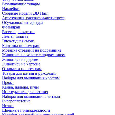
Развивающие товары
Наклейки
Сборные модели ,3D Пазл
Арт-терапия, раскраски-антистресс
Обучающая литература
Фоамиран
Багеты для картин
Ленты, шпагат
Эпоксидная смола
Картины по номерам
Мозайка стразами на подрамнике
Живопись на холсте с подрамником
Живопись на дереве
Живопись на картоне
Открытки по номерам
Товары для шитья и рукоделия
Наборы для вышивания крестом
Пряжа
Канва, пяльцы, иглы
Инструменты для вязания
Наборы для вышивания лентами
Бисероплетение
Нитки
Швейные принадлежности
Коробки для швейных принадлежностей