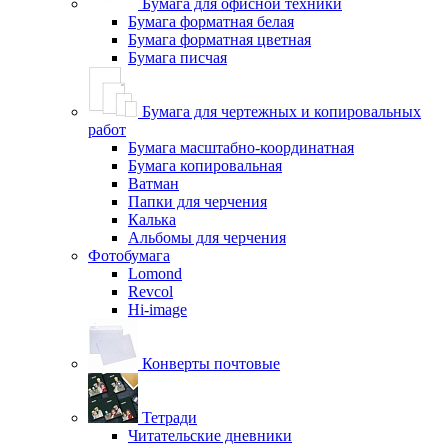
Бумага для офисной техники
Бумага форматная белая
Бумага форматная цветная
Бумага писчая
Бумага для чертежных и копировальных
работ
Бумага масштабно-координатная
Бумага копировальная
Ватман
Папки для черчения
Калька
Альбомы для черчения
Фотобумага
Lomond
Revcol
Hi-image
Конверты почтовые
Тетради
Читательские дневники