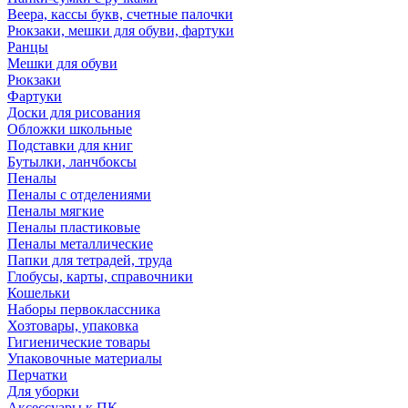
Веера, кассы букв, счетные палочки
Рюкзаки, мешки для обуви, фартуки
Ранцы
Мешки для обуви
Рюкзаки
Фартуки
Доски для рисования
Обложки школьные
Подставки для книг
Бутылки, ланчбоксы
Пеналы
Пеналы с отделениями
Пеналы мягкие
Пеналы пластиковые
Пеналы металлические
Папки для тетрадей, труда
Глобусы, карты, справочники
Кошельки
Наборы первоклассника
Хозтовары, упаковка
Гигиенические товары
Упаковочные материалы
Перчатки
Для уборки
Аксессуары к ПК