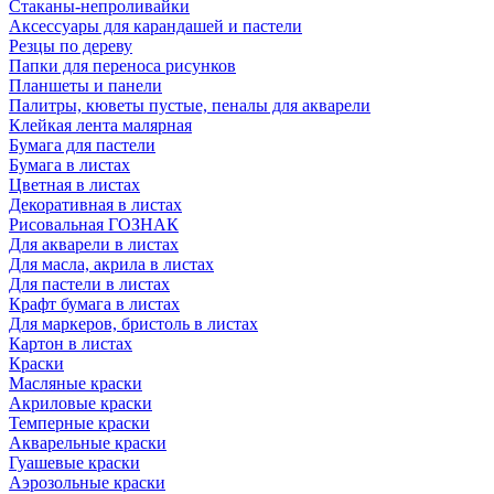
Стаканы-непроливайки
Аксессуары для карандашей и пастели
Резцы по дереву
Папки для переноса рисунков
Планшеты и панели
Палитры, кюветы пустые, пеналы для акварели
Клейкая лента малярная
Бумага для пастели
Бумага в листах
Цветная в листах
Декоративная в листах
Рисовальная ГОЗНАК
Для акварели в листах
Для масла, акрила в листах
Для пастели в листах
Крафт бумага в листах
Для маркеров, бристоль в листах
Картон в листах
Краски
Масляные краски
Акриловые краски
Темперные краски
Акварельные краски
Гуашевые краски
Аэрозольные краски