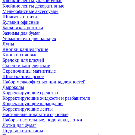
Клейкие ленты упаковочные
Клейкие ленты декоративные
Мелкоофисные аксессуары
Шпагаты и нити
Булавки офисные
Банковская резинка
Зажимы для бумаг
Увлажнители для пальцев
Лупы
Кнопки канцелярские
Кнопки силовые
Брелоки для ключей
Скрепки канцелярские
Скрепочницы магнитные
Шило канцелярское
Набор мелкоофисных принадлежностей
Дыроколы
Корректирующие средства
Корректирующие жидкости и разбавители
Корректирующие карандаши
Корректирующие ленты
Настольные покрытия офисные
Наборы настольные, подставки, лотки
Лотки для бумаг
Подставки-стаканы