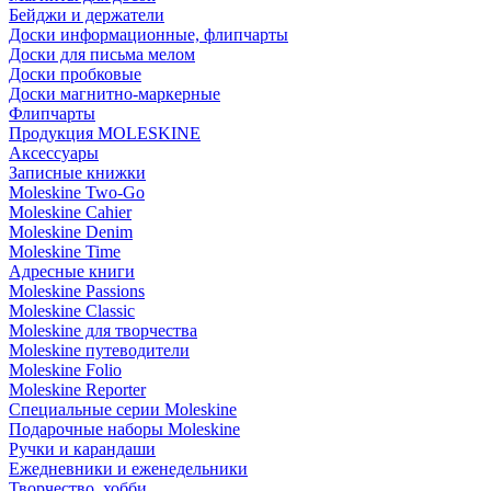
Бейджи и держатели
Доски информационные, флипчарты
Доски для письма мелом
Доски пробковые
Доски магнитно-маркерные
Флипчарты
Продукция MOLESKINE
Аксессуары
Записные книжки
Moleskine Two-Go
Moleskine Cahier
Moleskine Denim
Moleskine Time
Адресные книги
Moleskine Passions
Moleskine Classic
Moleskine для творчества
Moleskine путеводители
Moleskine Folio
Moleskine Reporter
Специальные серии Moleskine
Подарочные наборы Moleskine
Ручки и карандаши
Ежедневники и еженедельники
Творчество, хобби