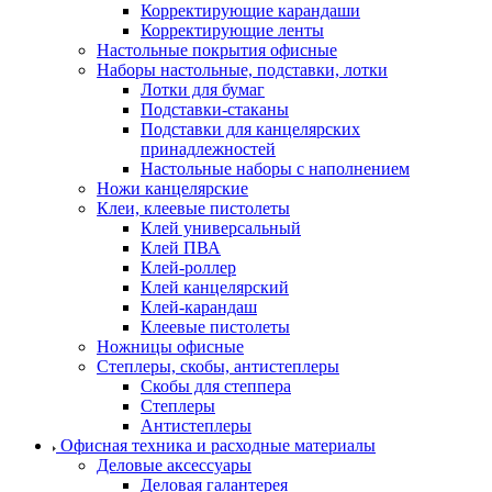
Корректирующие карандаши
Корректирующие ленты
Настольные покрытия офисные
Наборы настольные, подставки, лотки
Лотки для бумаг
Подставки-стаканы
Подставки для канцелярских
принадлежностей
Настольные наборы с наполнением
Ножи канцелярские
Клеи, клеевые пистолеты
Клей универсальный
Клей ПВА
Клей-роллер
Клей канцелярский
Клей-карандаш
Клеевые пистолеты
Ножницы офисные
Степлеры, скобы, антистеплеры
Скобы для степпера
Степлеры
Антистеплеры
Офисная техника и расходные материалы
Деловые аксессуары
Деловая галантерея