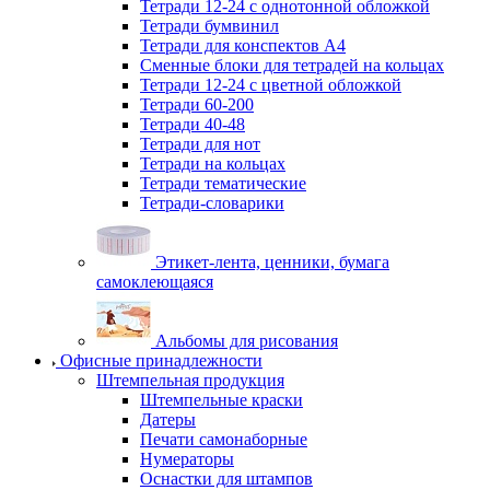
Тетради 12-24 с однотонной обложкой
Тетради бумвинил
Тетради для конспектов А4
Сменные блоки для тетрадей на кольцах
Тетради 12-24 с цветной обложкой
Тетради 60-200
Тетради 40-48
Тетради для нот
Тетради на кольцах
Тетради тематические
Тетради-словарики
Этикет-лента, ценники, бумага
самоклеющаяся
Альбомы для рисования
Офисные принадлежности
Штемпельная продукция
Штемпельные краски
Датеры
Печати самонаборные
Нумераторы
Оснастки для штампов