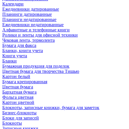
Календари
Ежедневники датированные
Планинги датированные
Планинги недатированные
Ежедневники недатированные
Алфавитные и телефонные книги
Ролики и ленты для офисной техники
Чековая лента, термолента
Бумага для факса
Бланки, книги учета
Книги учета
Бланки
Бумажная продукция для поделок
Цветная бумага для творчества Тишью
Картон белый
Бумага крепированная
Цветная бумага
Бархатная бумага
Фольга цветная
Картон цветной
Блокноты, записные книжки, бумага для заметок
Бизнес-блокноты
Блоки для записей
Блокноты
Записные книжки