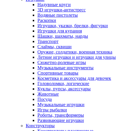
Надувные круги
3D игрушки-антистресс
Водяные пистолеты
Раскопки
Игрушки, указки, брелки, фигурки
Игрушки для купания
Шашки, шахматы, нарды
Транспорт
Слаймы, сквиши
Оружие, солдатики, военная техника
Летние игрушки и игрушки для улицы
Сюжетно-ролевые игры
Музыкальные инструменты
Спортивные товары
Косметика и аксессуары для девочек
Головоломки, логические
Куклы, пупсы, аксессуары
Животные
Посуда
Музыкальные игрушки
Игры рыбалки
Роботы, трансформеры
Развивающие игрушки
Конструкторы
Конструкторы пластиковые