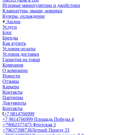
Игровые манипуляторы и джойстики
Клавиатуры, мыши, коврики
Кулеры, охлаждение
Акции
Услуги
Блог
Бренды
Как купить
Условия оплаты
Условия доставки
Гарантия на товар
Компания
О компании
Новости
Отзывы
Карьера
Контакты
Партнеры
Документы
Контакты
+7 9814766999
+7 9814766999
Площадь Победы 4
+79062377475
Флотская 3
+79637398738
Летний Проезд 33