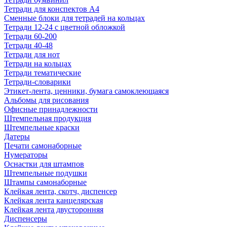
Тетради для конспектов А4
Сменные блоки для тетрадей на кольцах
Тетради 12-24 с цветной обложкой
Тетради 60-200
Тетради 40-48
Тетради для нот
Тетради на кольцах
Тетради тематические
Тетради-словарики
Этикет-лента, ценники, бумага самоклеющаяся
Альбомы для рисования
Офисные принадлежности
Штемпельная продукция
Штемпельные краски
Датеры
Печати самонаборные
Нумераторы
Оснастки для штампов
Штемпельные подушки
Штампы самонаборные
Клейкая лента, скотч, диспенсер
Клейкая лента канцелярская
Клейкая лента двусторонняя
Диспенсеры