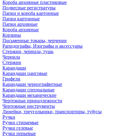
Короба архивные пластиковые
Подвесные регистратуры
Папки и короба картонные
Папки картонные
Папки архивные
Короба архивные
Корзины
Письменные товары, черчение
Рапидографы, Изографы и аксессуары
Стержни, чернила, тушь
Чернила
Стержни
Карандаши
Карандаши цанговые
Грифели
Карандаши чернографитные
Карандаши специальные
Карандаши механические
Чертежные принадлежности
Чертежные инструменты
Линейки, треугольники, транспортиры, тубусы
Ручки
Ручки стираемые
Ручки гелевые
Ручки перьевые