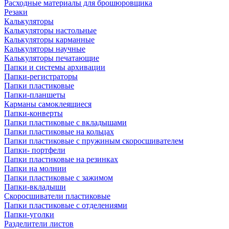
Расходные материалы для брошюровщика
Резаки
Калькуляторы
Калькуляторы настольные
Калькуляторы карманные
Калькуляторы научные
Калькуляторы печатающие
Папки и системы архивации
Папки-регистраторы
Папки пластиковые
Папки-планшеты
Карманы самоклеящиеся
Папки-конверты
Папки пластиковые с вкладышами
Папки пластиковые на кольцах
Папки пластиковые с пружиным скоросшивателем
Папки- портфели
Папки пластиковые на резинках
Папки на молнии
Папки пластиковые с зажимом
Папки-вкладыши
Скоросшиватели пластиковые
Папки пластиковые с отделениями
Папки-уголки
Разделители листов