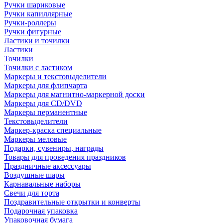
Ручки шариковые
Ручки капиллярные
Ручки-роллеры
Ручки фигурные
Ластики и точилки
Ластики
Точилки
Точилки с ластиком
Маркеры и текстовыделители
Маркеры для флипчарта
Маркеры для магнитно-маркерной доски
Маркеры для CD/DVD
Маркеры перманентные
Текстовыделители
Маркер-краска специальные
Маркеры меловые
Подарки, сувениры, награды
Товары для проведения праздников
Праздничные аксессуары
Воздушные шары
Карнавальные наборы
Свечи для торта
Поздравительные открытки и конверты
Подарочная упаковка
Упаковочная бумага