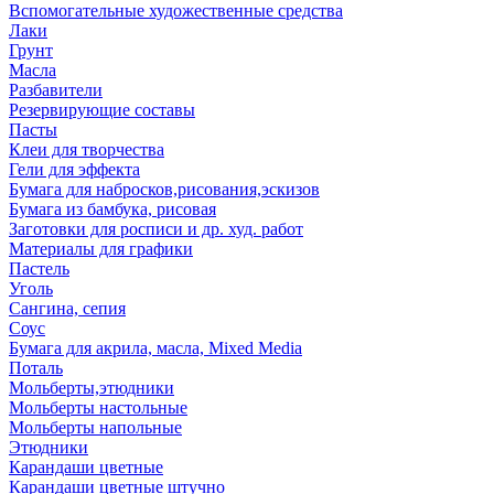
Вспомогательные художественные средства
Лаки
Грунт
Масла
Разбавители
Резервирующие составы
Пасты
Клеи для творчества
Гели для эффекта
Бумага для набросков,рисования,эскизов
Бумага из бамбука, рисовая
Заготовки для росписи и др. худ. работ
Материалы для графики
Пастель
Уголь
Сангина, сепия
Соус
Бумага для акрила, масла, Mixed Media
Поталь
Мольберты,этюдники
Мольберты настольные
Мольберты напольные
Этюдники
Карандаши цветные
Карандаши цветные штучно