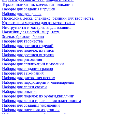
Термоаппликации, клеевые аппликации
Наборы для создания игрушек
Наборы для рукоделия
Проволока, леска, спандекс, резинки для творчества
Красители и маркеры для разметки ткани
Инструменты и материалы для валяния
Наклейки для ногтей, лица, тату.
Значки, брелоки, броши
Наборы для творчества
Наборы для росписи изделий
Наборы для поделок из гипса
Наборы для росписи витража
Наборы для рисования
Наборы для аппликаций и мозаики
Наборы для создания гравюр
Наборы для выжигания
Наборы для рисования песком
Наборы для парфюмерии и мыловарения
Наборы для лепки свечей
Наборы для опытов
Наборы для поделок из бумаги,квиллинг
Наборы для лепки и рисования пластилином
Наборы для создания украшений
Наборы для плетения из резинок