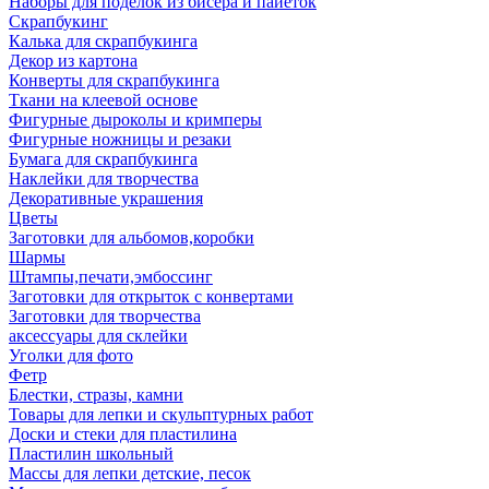
Наборы для поделок из бисера и пайеток
Скрапбукинг
Калька для скрапбукинга
Декор из картона
Конверты для скрапбукинга
Ткани на клеевой основе
Фигурные дыроколы и кримперы
Фигурные ножницы и резаки
Бумага для скрапбукинга
Наклейки для творчества
Декоративные украшения
Цветы
Заготовки для альбомов,коробки
Шармы
Штампы,печати,эмбоссинг
Заготовки для открыток с конвертами
Заготовки для творчества
аксессуары для склейки
Уголки для фото
Фетр
Блестки, стразы, камни
Товары для лепки и скульптурных работ
Доски и стеки для пластилина
Пластилин школьный
Массы для лепки детские, песок