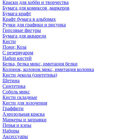
Краски для хобби и творчества
Бумага для комиксов ,маркеров
Бумага крафт
Крафт бумага в альбомах
Ручки для графики и рисунка
Гипсовые фигуры
Бумага для акварели
Кисти
Пони; Коза
С резервуаром
Набор кистей
Белка, белка микс, имитация белки
Колонок, колонок микс, имитация колонка
Кисти декола (синтетика)
Щетина
Синтетика
Соболь микс
Кисти складные
Кисти для золочения
Граффити
Аэрозольная краска
Маркеры и заправки
Перья и кэпы
Наборы
Аксессуары