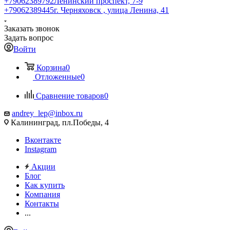
+79062389792
Ленинский проспект, 7-9
+79062389445
г. Черняховск , улица Ленина, 41
Заказать звонок
Задать вопрос
Войти
Корзина
0
Отложенные
0
Сравнение товаров
0
andrey_lep@inbox.ru
Калининград, пл.Победы, 4
Вконтакте
Instagram
Акции
Блог
Как купить
Компания
Контакты
...