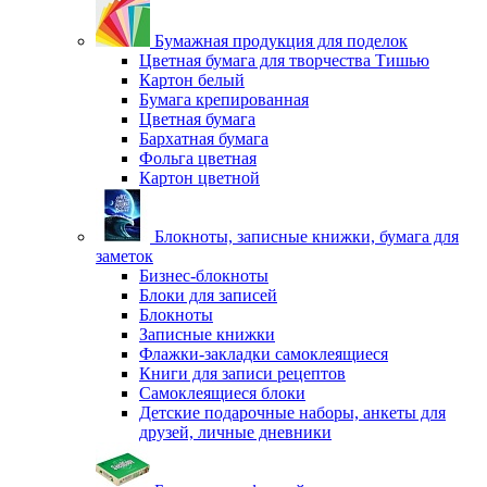
Бумажная продукция для поделок
Цветная бумага для творчества Тишью
Картон белый
Бумага крепированная
Цветная бумага
Бархатная бумага
Фольга цветная
Картон цветной
Блокноты, записные книжки, бумага для
заметок
Бизнес-блокноты
Блоки для записей
Блокноты
Записные книжки
Флажки-закладки самоклеящиеся
Книги для записи рецептов
Самоклеящиеся блоки
Детские подарочные наборы, анкеты для
друзей, личные дневники