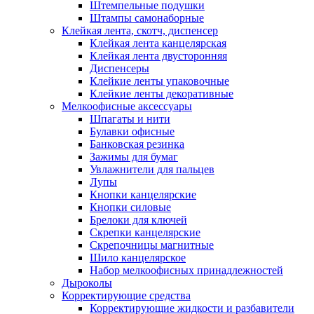
Штемпельные подушки
Штампы самонаборные
Клейкая лента, скотч, диспенсер
Клейкая лента канцелярская
Клейкая лента двусторонняя
Диспенсеры
Клейкие ленты упаковочные
Клейкие ленты декоративные
Мелкоофисные аксессуары
Шпагаты и нити
Булавки офисные
Банковская резинка
Зажимы для бумаг
Увлажнители для пальцев
Лупы
Кнопки канцелярские
Кнопки силовые
Брелоки для ключей
Скрепки канцелярские
Скрепочницы магнитные
Шило канцелярское
Набор мелкоофисных принадлежностей
Дыроколы
Корректирующие средства
Корректирующие жидкости и разбавители