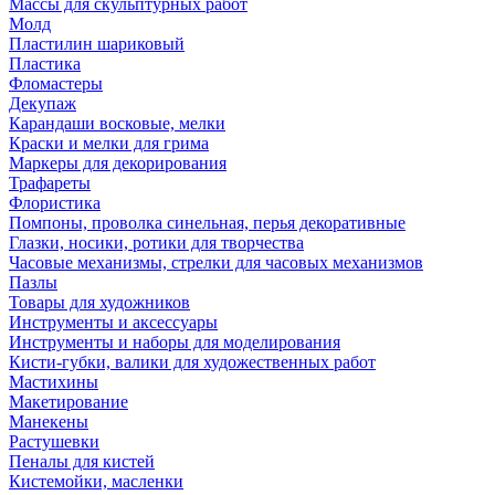
Массы для скульптурных работ
Молд
Пластилин шариковый
Пластика
Фломастеры
Декупаж
Карандаши восковые, мелки
Краски и мелки для грима
Маркеры для декорирования
Трафареты
Флористика
Помпоны, проволка синельная, перья декоративные
Глазки, носики, ротики для творчества
Часовые механизмы, стрелки для часовых механизмов
Пазлы
Товары для художников
Инструменты и аксессуары
Инструменты и наборы для моделирования
Кисти-губки, валики для художественных работ
Мастихины
Макетирование
Манекены
Растушевки
Пеналы для кистей
Кистемойки, масленки