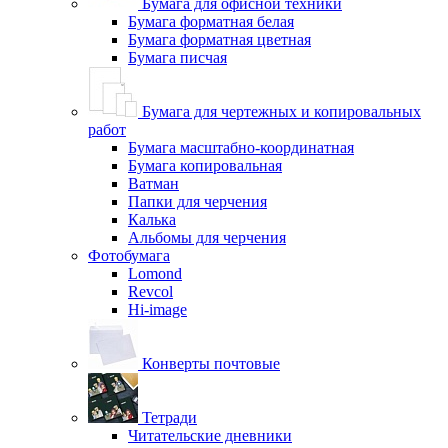
Бумага для офисной техники
Бумага форматная белая
Бумага форматная цветная
Бумага писчая
Бумага для чертежных и копировальных
работ
Бумага масштабно-координатная
Бумага копировальная
Ватман
Папки для черчения
Калька
Альбомы для черчения
Фотобумага
Lomond
Revcol
Hi-image
Конверты почтовые
Тетради
Читательские дневники