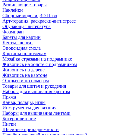
Развивающие товары
Наклейки
Сборные модели ,3D Пазл
Арт-терапия, раскраски-антистресс
Обучающая литература
Фоамиран
Багеты для картин
Ленты, шпагат
Эпоксидная смола
Картины по номерам
Мозайка стразами на подрамнике
Живопись на холсте с подрамником
Живопись на дереве
Живопись на картоне
Открытки по номерам
Товары для шитья и рукоделия
Наборы для вышивания крестом
Пряжа
Канва, пяльцы, иглы
Инструменты для вязания
Наборы для вышивания лентами
Бисероплетение
Нитки
Швейные принадлежности
Коробки для швейных принадлежностей