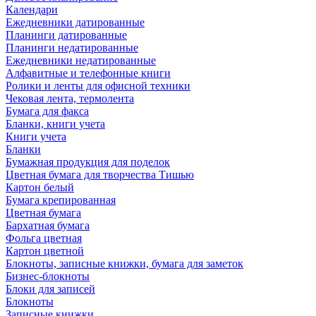
Календари
Ежедневники датированные
Планинги датированные
Планинги недатированные
Ежедневники недатированные
Алфавитные и телефонные книги
Ролики и ленты для офисной техники
Чековая лента, термолента
Бумага для факса
Бланки, книги учета
Книги учета
Бланки
Бумажная продукция для поделок
Цветная бумага для творчества Тишью
Картон белый
Бумага крепированная
Цветная бумага
Бархатная бумага
Фольга цветная
Картон цветной
Блокноты, записные книжки, бумага для заметок
Бизнес-блокноты
Блоки для записей
Блокноты
Записные книжки