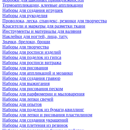
Термоаппликации, клеевые аппликации
Наборы для создания игрушек
Наборы для рукоделия
Проволока, леска, спандекс, резинки для творчества
Красители и маркеры для разметки ткани
Инструменты и материалы для валяния
Наклейки для ногтей, лица, тату.
Значки, брелоки, броши
Наборы для творчества
Наборы для росписи изделий
Наборы для поделок из гипса
Наборы для росписи витража
Наборы для рисования
Наборы для аппликаций и мозаики
Наборы для создания гравюр
Наборы для выжигания
Наборы для рисования песком
Наборы для парфюмерии и мыловарения
Наборы для лепки свечей
Наборы для опытов
Наборы для поделок из бумаги,квиллинг
Наборы для лепки и рисования пластилином
Наборы для создания украшений
Наборы для плетения из резинок