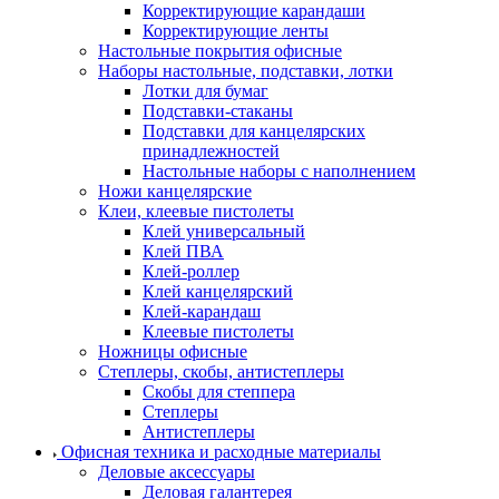
Корректирующие карандаши
Корректирующие ленты
Настольные покрытия офисные
Наборы настольные, подставки, лотки
Лотки для бумаг
Подставки-стаканы
Подставки для канцелярских
принадлежностей
Настольные наборы с наполнением
Ножи канцелярские
Клеи, клеевые пистолеты
Клей универсальный
Клей ПВА
Клей-роллер
Клей канцелярский
Клей-карандаш
Клеевые пистолеты
Ножницы офисные
Степлеры, скобы, антистеплеры
Скобы для степпера
Степлеры
Антистеплеры
Офисная техника и расходные материалы
Деловые аксессуары
Деловая галантерея