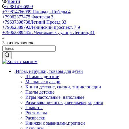
Войти
+7 9814766999
+7 9814766999
Площадь Победы 4
+79062377475
Флотская 3
+79637398738
Летний Проезд 33
+79062389792
Ленинский проспект, 7-9
+79062389445
г. Черняховск , улица Ленина, 41
Заказать звонок
Игры, игрушки, товары для детей
Штампы детские
Мыльные пузыри
Книги детские, сказки, энциклопедии
Пазлы детские
Игры настольные, напольные
Развивающие игры,тренажеры,задания
Плакаты
Ростомеры
Раскраски
Книжки с заданиями,прописи
Игрушки