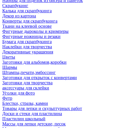
Наборы для поделок из бисера и пайеток
Скрапбукинг
Калька для скрапбукинга
Декор из картона
Конверты для скрапбукинга
Ткани на клеевой основе
Фигурные дыроколы и кримперы
Фигурные ножницы и резаки
Бумага для скрапбукинга
Наклейки для творчества
Декоративные украшения
Цветы
Заготовки для альбомов,коробки
Шармы
Штампы,печати,эмбоссинг
Заготовки для открыток с конвертами
Заготовки для творчества
аксессуары для склейки
Уголки для фото
Фетр
Блестки, стразы, камни
Товары для лепки и скульптурных работ
Доски и стеки для пластилина
Пластилин школьный
Массы для лепки детские, песок