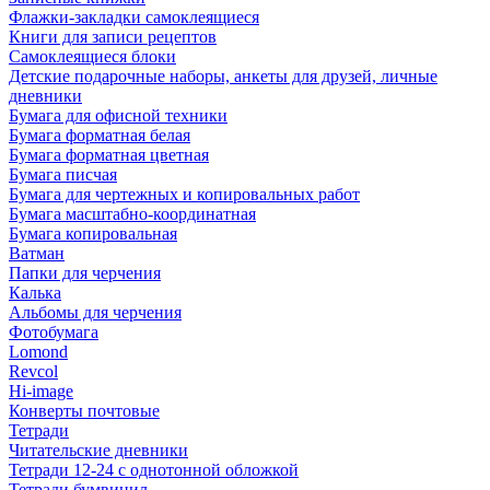
Флажки-закладки самоклеящиеся
Книги для записи рецептов
Самоклеящиеся блоки
Детские подарочные наборы, анкеты для друзей, личные
дневники
Бумага для офисной техники
Бумага форматная белая
Бумага форматная цветная
Бумага писчая
Бумага для чертежных и копировальных работ
Бумага масштабно-координатная
Бумага копировальная
Ватман
Папки для черчения
Калька
Альбомы для черчения
Фотобумага
Lomond
Revcol
Hi-image
Конверты почтовые
Тетради
Читательские дневники
Тетради 12-24 с однотонной обложкой
Тетради бумвинил