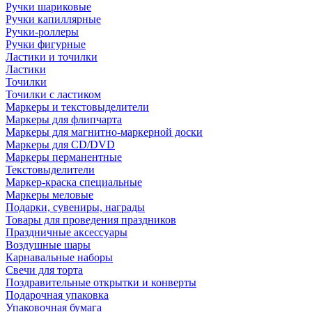
Ручки шариковые
Ручки капиллярные
Ручки-роллеры
Ручки фигурные
Ластики и точилки
Ластики
Точилки
Точилки с ластиком
Маркеры и текстовыделители
Маркеры для флипчарта
Маркеры для магнитно-маркерной доски
Маркеры для CD/DVD
Маркеры перманентные
Текстовыделители
Маркер-краска специальные
Маркеры меловые
Подарки, сувениры, награды
Товары для проведения праздников
Праздничные аксессуары
Воздушные шары
Карнавальные наборы
Свечи для торта
Поздравительные открытки и конверты
Подарочная упаковка
Упаковочная бумага