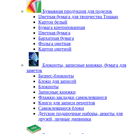
Бумажная продукция для поделок
Цветная бумага для творчества Тишью
Картон белый
Бумага крепированная
Цветная бумага
Бархатная бумага
Фольга цветная
Картон цветной
Блокноты, записные книжки, бумага для
заметок
Бизнес-блокноты
Блоки для записей
Блокноты
Записные книжки
Флажки-закладки самоклеящиеся
Книги для записи рецептов
Самоклеящиеся блоки
Детские подарочные наборы, анкеты для
друзей, личные дневники