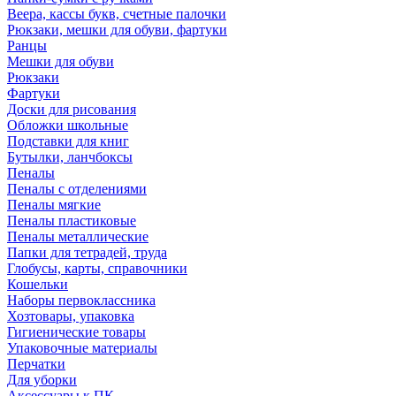
Веера, кассы букв, счетные палочки
Рюкзаки, мешки для обуви, фартуки
Ранцы
Мешки для обуви
Рюкзаки
Фартуки
Доски для рисования
Обложки школьные
Подставки для книг
Бутылки, ланчбоксы
Пеналы
Пеналы с отделениями
Пеналы мягкие
Пеналы пластиковые
Пеналы металлические
Папки для тетрадей, труда
Глобусы, карты, справочники
Кошельки
Наборы первоклассника
Хозтовары, упаковка
Гигиенические товары
Упаковочные материалы
Перчатки
Для уборки
Аксессуары к ПК