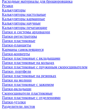
Расходные материалы для брошюровщика
Резаки
Калькуляторы
Калькуляторы настольные
Калькуляторы карманные
Калькуляторы научные
Калькуляторы печатающие
Папки и системы архивации
Папки-регистраторы
Папки пластиковые
Папки-планшеты
Карманы самоклеящиеся
Папки-конверты
Папки пластиковые с вкладышами
Папки пластиковые на кольцах
Папки пластиковые с пружиным скоросшивателем
Папки- портфели
Папки пластиковые на резинках
Папки на молнии
Папки пластиковые с зажимом
Папки-вкладыши
Скоросшиватели пластиковые
Папки пластиковые с отделениями
Папки-уголки
Разделители листов