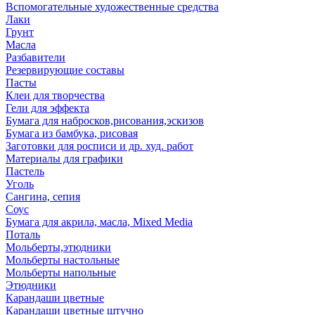
Вспомогательные художественные средства
Лаки
Грунт
Масла
Разбавители
Резервирующие составы
Пасты
Клеи для творчества
Гели для эффекта
Бумага для набросков,рисования,эскизов
Бумага из бамбука, рисовая
Заготовки для росписи и др. худ. работ
Материалы для графики
Пастель
Уголь
Сангина, сепия
Соус
Бумага для акрила, масла, Mixed Media
Поталь
Мольберты,этюдники
Мольберты настольные
Мольберты напольные
Этюдники
Карандаши цветные
Карандаши цветные штучно