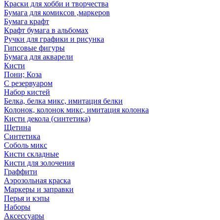
Краски для хобби и творчества
Бумага для комиксов ,маркеров
Бумага крафт
Крафт бумага в альбомах
Ручки для графики и рисунка
Гипсовые фигуры
Бумага для акварели
Кисти
Пони; Коза
С резервуаром
Набор кистей
Белка, белка микс, имитация белки
Колонок, колонок микс, имитация колонка
Кисти декола (синтетика)
Щетина
Синтетика
Соболь микс
Кисти складные
Кисти для золочения
Граффити
Аэрозольная краска
Маркеры и заправки
Перья и кэпы
Наборы
Аксессуары