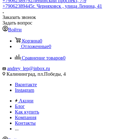
+79062389792
Ленинский проспект, 7-9
+79062389445
г. Черняховск , улица Ленина, 41
Заказать звонок
Задать вопрос
Войти
Корзина
0
Отложенные
0
Сравнение товаров
0
andrey_lep@inbox.ru
Калининград, пл.Победы, 4
Вконтакте
Instagram
Акции
Блог
Как купить
Компания
Контакты
...