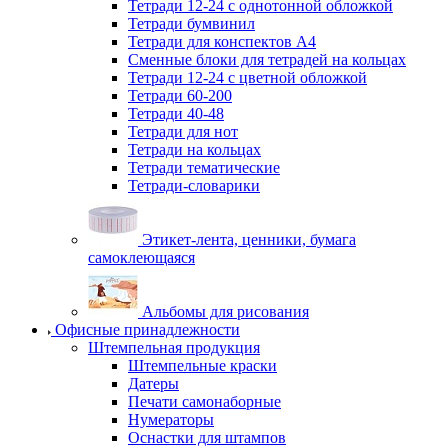
Тетради 12-24 с однотонной обложкой
Тетради бумвинил
Тетради для конспектов А4
Сменные блоки для тетрадей на кольцах
Тетради 12-24 с цветной обложкой
Тетради 60-200
Тетради 40-48
Тетради для нот
Тетради на кольцах
Тетради тематические
Тетради-словарики
Этикет-лента, ценники, бумага
самоклеющаяся
Альбомы для рисования
Офисные принадлежности
Штемпельная продукция
Штемпельные краски
Датеры
Печати самонаборные
Нумераторы
Оснастки для штампов