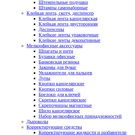
Штемпельные подушки
Штампы самонаборные
Клейкая лента, скотч, диспенсер
Клейкая лента канцелярская
Клейкая лента двусторонняя
Диспенсеры
Клейкие ленты упаковочные
Клейкие ленты декоративные
Мелкоофисные аксессуары
Шпагаты и нити
Булавки офисные
Банковская резинка
Зажимы для бумаг
Увлажнители для пальцев
Лупы
Кнопки канцелярские
Кнопки силовые
Брелоки для ключей
Скрепки канцелярские
Скрепочницы магнитные
Шило канцелярское
Набор мелкоофисных принадлежностей
Дыроколы
Корректирующие средства
Корректирующие жидкости и разбавители