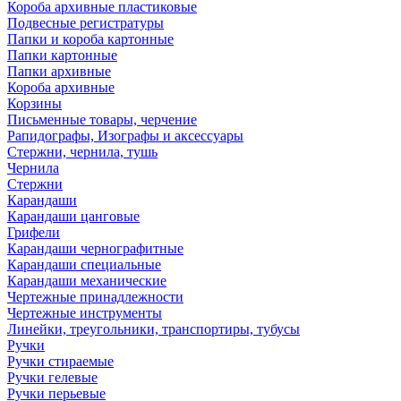
Короба архивные пластиковые
Подвесные регистратуры
Папки и короба картонные
Папки картонные
Папки архивные
Короба архивные
Корзины
Письменные товары, черчение
Рапидографы, Изографы и аксессуары
Стержни, чернила, тушь
Чернила
Стержни
Карандаши
Карандаши цанговые
Грифели
Карандаши чернографитные
Карандаши специальные
Карандаши механические
Чертежные принадлежности
Чертежные инструменты
Линейки, треугольники, транспортиры, тубусы
Ручки
Ручки стираемые
Ручки гелевые
Ручки перьевые