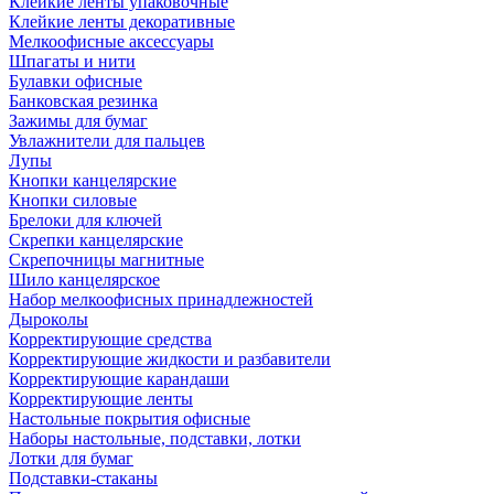
Клейкие ленты упаковочные
Клейкие ленты декоративные
Мелкоофисные аксессуары
Шпагаты и нити
Булавки офисные
Банковская резинка
Зажимы для бумаг
Увлажнители для пальцев
Лупы
Кнопки канцелярские
Кнопки силовые
Брелоки для ключей
Скрепки канцелярские
Скрепочницы магнитные
Шило канцелярское
Набор мелкоофисных принадлежностей
Дыроколы
Корректирующие средства
Корректирующие жидкости и разбавители
Корректирующие карандаши
Корректирующие ленты
Настольные покрытия офисные
Наборы настольные, подставки, лотки
Лотки для бумаг
Подставки-стаканы