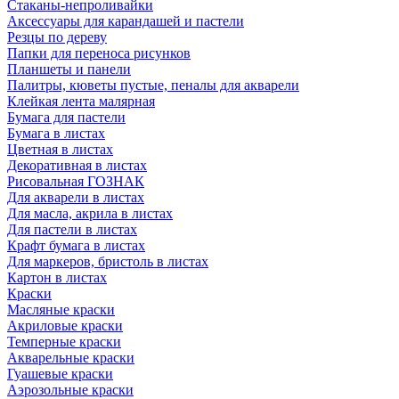
Стаканы-непроливайки
Аксессуары для карандашей и пастели
Резцы по дереву
Папки для переноса рисунков
Планшеты и панели
Палитры, кюветы пустые, пеналы для акварели
Клейкая лента малярная
Бумага для пастели
Бумага в листах
Цветная в листах
Декоративная в листах
Рисовальная ГОЗНАК
Для акварели в листах
Для масла, акрила в листах
Для пастели в листах
Крафт бумага в листах
Для маркеров, бристоль в листах
Картон в листах
Краски
Масляные краски
Акриловые краски
Темперные краски
Акварельные краски
Гуашевые краски
Аэрозольные краски