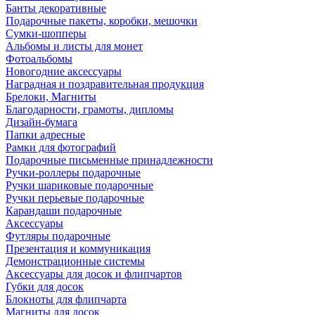
Банты декоративные
Подарочные пакеты, коробки, мешочки
Сумки-шопперы
Альбомы и листы для монет
Фотоальбомы
Новогодние аксессуары
Наградная и поздравительная продукция
Брелоки, Магниты
Благодарности, грамоты, дипломы
Дизайн-бумага
Папки адресные
Рамки для фотографий
Подарочные письменные принадлежности
Ручки-роллеры подарочные
Ручки шариковые подарочные
Ручки перьевые подарочные
Карандаши подарочные
Аксессуары
Футляры подарочные
Презентация и коммуникация
Демонстрационные системы
Аксессуары для досок и флипчартов
Губки для досок
Блокноты для флипчарта
Магниты для досок