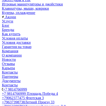
Игровые манипуляторы и джойстики
Клавиатуры, мыши, коврики
Кулеры, охлаждение
Акции
Услуги
Блог
Бренды
Как купить
Условия оплаты
Условия доставки
Гарантия на товар
Компания
О компании
Новости
Отзывы
Карьера
Контакты
Партнеры
Документы
Контакты
+7 9814766999
+7 9814766999
Площадь Победы 4
+79062377475
Флотская 3
+79637398738
Летний Проезд 33