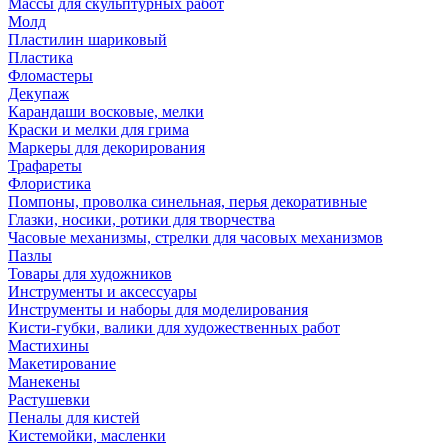
Массы для скульптурных работ
Молд
Пластилин шариковый
Пластика
Фломастеры
Декупаж
Карандаши восковые, мелки
Краски и мелки для грима
Маркеры для декорирования
Трафареты
Флористика
Помпоны, проволка синельная, перья декоративные
Глазки, носики, ротики для творчества
Часовые механизмы, стрелки для часовых механизмов
Пазлы
Товары для художников
Инструменты и аксессуары
Инструменты и наборы для моделирования
Кисти-губки, валики для художественных работ
Мастихины
Макетирование
Манекены
Растушевки
Пеналы для кистей
Кистемойки, масленки