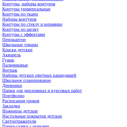
Контуры, наборы контуров
Контуры универсальные
Контуры по ткани
Наборы контуров
Контуры по стеклу и керамике
Контуры по шелку
Контуры с эффектами
Пенокартон
Школьные товары
Краски детские
Акварель
Гуашь
Пальчиковые
Витраж
Наборы детских цветных карандашей
Школьное планирование
Дневники
Папки для дипломных и курсовых работ
Портфолио
Расписания уроков
Закладки
Ножницы детские
Настольные покрытия детские
Светоотражатели
Папки-сумки с ручками