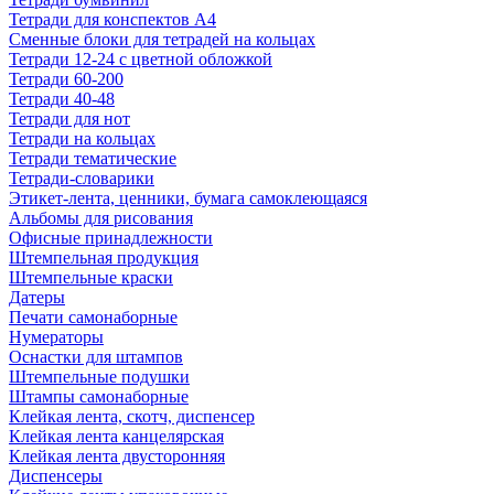
Тетради для конспектов А4
Сменные блоки для тетрадей на кольцах
Тетради 12-24 с цветной обложкой
Тетради 60-200
Тетради 40-48
Тетради для нот
Тетради на кольцах
Тетради тематические
Тетради-словарики
Этикет-лента, ценники, бумага самоклеющаяся
Альбомы для рисования
Офисные принадлежности
Штемпельная продукция
Штемпельные краски
Датеры
Печати самонаборные
Нумераторы
Оснастки для штампов
Штемпельные подушки
Штампы самонаборные
Клейкая лента, скотч, диспенсер
Клейкая лента канцелярская
Клейкая лента двусторонняя
Диспенсеры