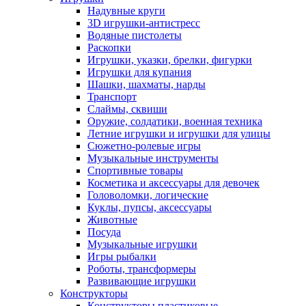
Надувные круги
3D игрушки-антистресс
Водяные пистолеты
Раскопки
Игрушки, указки, брелки, фигурки
Игрушки для купания
Шашки, шахматы, нарды
Транспорт
Слаймы, сквиши
Оружие, солдатики, военная техника
Летние игрушки и игрушки для улицы
Сюжетно-ролевые игры
Музыкальные инструменты
Спортивные товары
Косметика и аксессуары для девочек
Головоломки, логические
Куклы, пупсы, аксессуары
Животные
Посуда
Музыкальные игрушки
Игры рыбалки
Роботы, трансформеры
Развивающие игрушки
Конструкторы
Конструкторы пластиковые