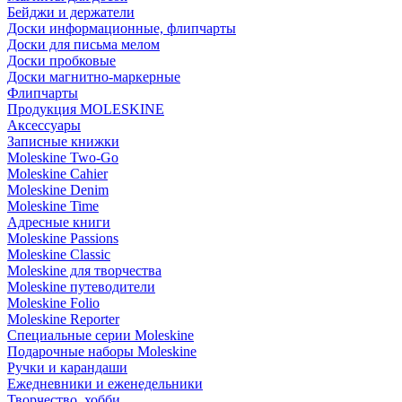
Бейджи и держатели
Доски информационные, флипчарты
Доски для письма мелом
Доски пробковые
Доски магнитно-маркерные
Флипчарты
Продукция MOLESKINE
Аксессуары
Записные книжки
Moleskine Two-Go
Moleskine Cahier
Moleskine Denim
Moleskine Time
Адресные книги
Moleskine Passions
Moleskine Classic
Moleskine для творчества
Moleskine путеводители
Moleskine Folio
Moleskine Reporter
Специальные серии Moleskine
Подарочные наборы Moleskine
Ручки и карандаши
Ежедневники и еженедельники
Творчество, хобби