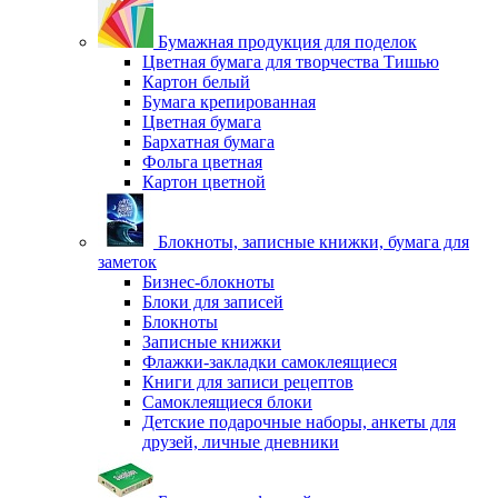
Бумажная продукция для поделок
Цветная бумага для творчества Тишью
Картон белый
Бумага крепированная
Цветная бумага
Бархатная бумага
Фольга цветная
Картон цветной
Блокноты, записные книжки, бумага для
заметок
Бизнес-блокноты
Блоки для записей
Блокноты
Записные книжки
Флажки-закладки самоклеящиеся
Книги для записи рецептов
Самоклеящиеся блоки
Детские подарочные наборы, анкеты для
друзей, личные дневники