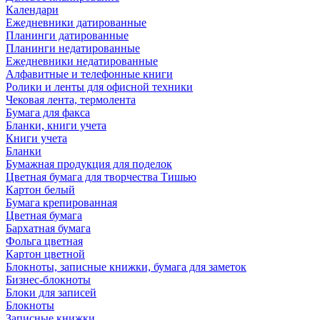
Календари
Ежедневники датированные
Планинги датированные
Планинги недатированные
Ежедневники недатированные
Алфавитные и телефонные книги
Ролики и ленты для офисной техники
Чековая лента, термолента
Бумага для факса
Бланки, книги учета
Книги учета
Бланки
Бумажная продукция для поделок
Цветная бумага для творчества Тишью
Картон белый
Бумага крепированная
Цветная бумага
Бархатная бумага
Фольга цветная
Картон цветной
Блокноты, записные книжки, бумага для заметок
Бизнес-блокноты
Блоки для записей
Блокноты
Записные книжки