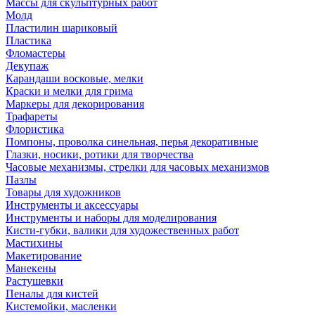
Массы для скульптурных работ
Молд
Пластилин шариковый
Пластика
Фломастеры
Декупаж
Карандаши восковые, мелки
Краски и мелки для грима
Маркеры для декорирования
Трафареты
Флористика
Помпоны, проволка синельная, перья декоративные
Глазки, носики, ротики для творчества
Часовые механизмы, стрелки для часовых механизмов
Пазлы
Товары для художников
Инструменты и аксессуары
Инструменты и наборы для моделирования
Кисти-губки, валики для художественных работ
Мастихины
Макетирование
Манекены
Растушевки
Пеналы для кистей
Кистемойки, масленки