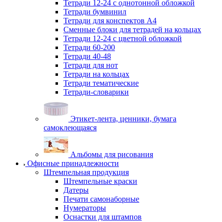
Тетради 12-24 с однотонной обложкой
Тетради бумвинил
Тетради для конспектов А4
Сменные блоки для тетрадей на кольцах
Тетради 12-24 с цветной обложкой
Тетради 60-200
Тетради 40-48
Тетради для нот
Тетради на кольцах
Тетради тематические
Тетради-словарики
Этикет-лента, ценники, бумага
самоклеющаяся
Альбомы для рисования
Офисные принадлежности
Штемпельная продукция
Штемпельные краски
Датеры
Печати самонаборные
Нумераторы
Оснастки для штампов