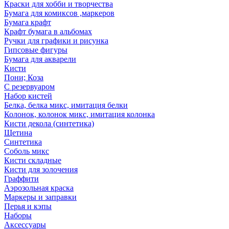
Краски для хобби и творчества
Бумага для комиксов ,маркеров
Бумага крафт
Крафт бумага в альбомах
Ручки для графики и рисунка
Гипсовые фигуры
Бумага для акварели
Кисти
Пони; Коза
С резервуаром
Набор кистей
Белка, белка микс, имитация белки
Колонок, колонок микс, имитация колонка
Кисти декола (синтетика)
Щетина
Синтетика
Соболь микс
Кисти складные
Кисти для золочения
Граффити
Аэрозольная краска
Маркеры и заправки
Перья и кэпы
Наборы
Аксессуары