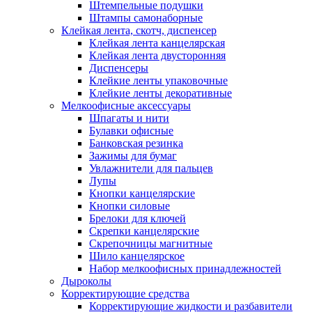
Штемпельные подушки
Штампы самонаборные
Клейкая лента, скотч, диспенсер
Клейкая лента канцелярская
Клейкая лента двусторонняя
Диспенсеры
Клейкие ленты упаковочные
Клейкие ленты декоративные
Мелкоофисные аксессуары
Шпагаты и нити
Булавки офисные
Банковская резинка
Зажимы для бумаг
Увлажнители для пальцев
Лупы
Кнопки канцелярские
Кнопки силовые
Брелоки для ключей
Скрепки канцелярские
Скрепочницы магнитные
Шило канцелярское
Набор мелкоофисных принадлежностей
Дыроколы
Корректирующие средства
Корректирующие жидкости и разбавители