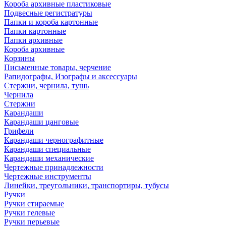
Короба архивные пластиковые
Подвесные регистратуры
Папки и короба картонные
Папки картонные
Папки архивные
Короба архивные
Корзины
Письменные товары, черчение
Рапидографы, Изографы и аксессуары
Стержни, чернила, тушь
Чернила
Стержни
Карандаши
Карандаши цанговые
Грифели
Карандаши чернографитные
Карандаши специальные
Карандаши механические
Чертежные принадлежности
Чертежные инструменты
Линейки, треугольники, транспортиры, тубусы
Ручки
Ручки стираемые
Ручки гелевые
Ручки перьевые