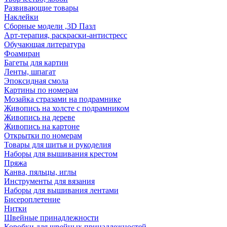
Развивающие товары
Наклейки
Сборные модели ,3D Пазл
Арт-терапия, раскраски-антистресс
Обучающая литература
Фоамиран
Багеты для картин
Ленты, шпагат
Эпоксидная смола
Картины по номерам
Мозайка стразами на подрамнике
Живопись на холсте с подрамником
Живопись на дереве
Живопись на картоне
Открытки по номерам
Товары для шитья и рукоделия
Наборы для вышивания крестом
Пряжа
Канва, пяльцы, иглы
Инструменты для вязания
Наборы для вышивания лентами
Бисероплетение
Нитки
Швейные принадлежности
Коробки для швейных принадлежностей