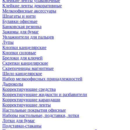
Клейкие ленты упаковочные
Клейкие ленты декоративные
Мелкоофисные аксессуары
Шпагаты и нити
Булавки офисные
Банковская резинка
Зажимы для бумаг
Увлажнители для пальцев
Лупы
Кнопки канцелярские
Кнопки силовые
Брелоки для ключей
Скрепки канцелярские
Скрепочницы магнитные
Шило канцелярское
Набор мелкоофисных принадлежностей
Дыроколы
Корректирующие средства
Корректирующие жидкости и разбавители
Корректирующие карандаши
Корректирующие ленты
Настольные покрытия офисные
Наборы настольные, подставки, лотки
Лотки для бумаг
Подставки-стаканы