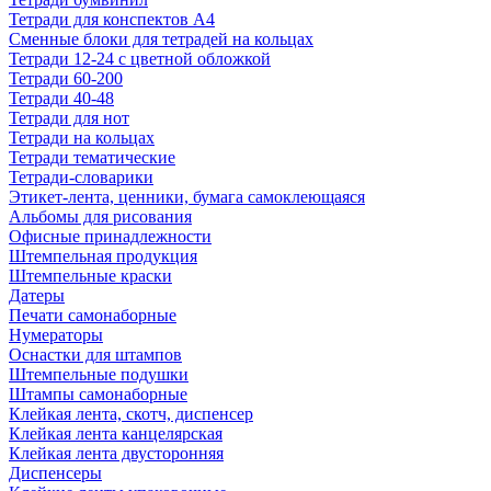
Тетради для конспектов А4
Сменные блоки для тетрадей на кольцах
Тетради 12-24 с цветной обложкой
Тетради 60-200
Тетради 40-48
Тетради для нот
Тетради на кольцах
Тетради тематические
Тетради-словарики
Этикет-лента, ценники, бумага самоклеющаяся
Альбомы для рисования
Офисные принадлежности
Штемпельная продукция
Штемпельные краски
Датеры
Печати самонаборные
Нумераторы
Оснастки для штампов
Штемпельные подушки
Штампы самонаборные
Клейкая лента, скотч, диспенсер
Клейкая лента канцелярская
Клейкая лента двусторонняя
Диспенсеры