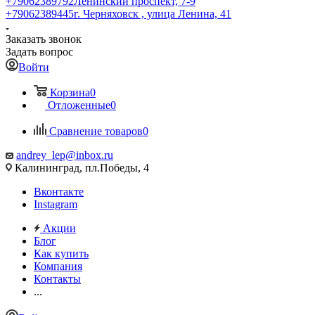
+79062389792
Ленинский проспект, 7-9
+79062389445
г. Черняховск , улица Ленина, 41
Заказать звонок
Задать вопрос
Войти
Корзина
0
Отложенные
0
Сравнение товаров
0
andrey_lep@inbox.ru
Калининград, пл.Победы, 4
Вконтакте
Instagram
Акции
Блог
Как купить
Компания
Контакты
...