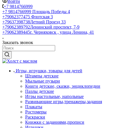
Войти
+7 9814766999
+7 9814766999
Площадь Победы 4
+79062377475
Флотская 3
+79637398738
Летний Проезд 33
+79062389792
Ленинский проспект, 7-9
+79062389445
г. Черняховск , улица Ленина, 41
Заказать звонок
Игры, игрушки, товары для детей
Штампы детские
Мыльные пузыри
Книги детские, сказки, энциклопедии
Пазлы детские
Игры настольные, напольные
Развивающие игры,тренажеры,задания
Плакаты
Ростомеры
Раскраски
Книжки с заданиями,прописи
Игрушки