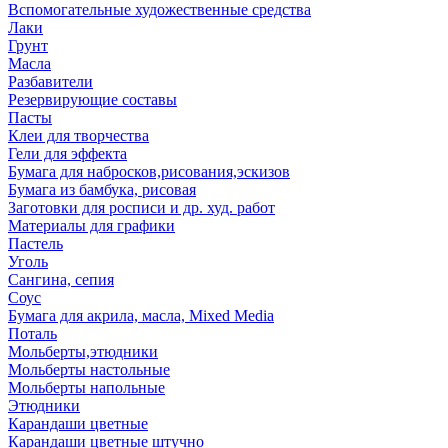
Вспомогательные художественные средства
Лаки
Грунт
Масла
Разбавители
Резервирующие составы
Пасты
Клеи для творчества
Гели для эффекта
Бумага для набросков,рисования,эскизов
Бумага из бамбука, рисовая
Заготовки для росписи и др. худ. работ
Материалы для графики
Пастель
Уголь
Сангина, сепия
Соус
Бумага для акрила, масла, Mixed Media
Поталь
Мольберты,этюдники
Мольберты настольные
Мольберты напольные
Этюдники
Карандаши цветные
Карандаши цветные штучно