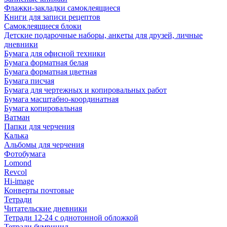
Флажки-закладки самоклеящиеся
Книги для записи рецептов
Самоклеящиеся блоки
Детские подарочные наборы, анкеты для друзей, личные
дневники
Бумага для офисной техники
Бумага форматная белая
Бумага форматная цветная
Бумага писчая
Бумага для чертежных и копировальных работ
Бумага масштабно-координатная
Бумага копировальная
Ватман
Папки для черчения
Калька
Альбомы для черчения
Фотобумага
Lomond
Revcol
Hi-image
Конверты почтовые
Тетради
Читательские дневники
Тетради 12-24 с однотонной обложкой
Тетради бумвинил