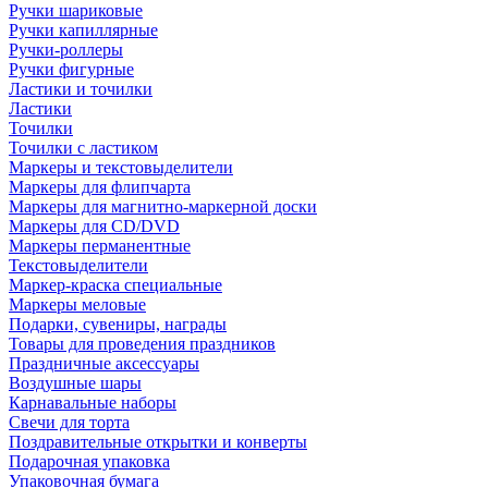
Ручки шариковые
Ручки капиллярные
Ручки-роллеры
Ручки фигурные
Ластики и точилки
Ластики
Точилки
Точилки с ластиком
Маркеры и текстовыделители
Маркеры для флипчарта
Маркеры для магнитно-маркерной доски
Маркеры для CD/DVD
Маркеры перманентные
Текстовыделители
Маркер-краска специальные
Маркеры меловые
Подарки, сувениры, награды
Товары для проведения праздников
Праздничные аксессуары
Воздушные шары
Карнавальные наборы
Свечи для торта
Поздравительные открытки и конверты
Подарочная упаковка
Упаковочная бумага