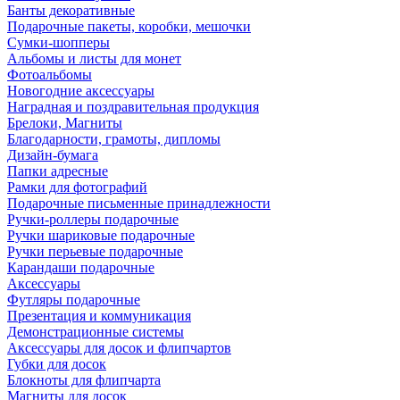
Банты декоративные
Подарочные пакеты, коробки, мешочки
Сумки-шопперы
Альбомы и листы для монет
Фотоальбомы
Новогодние аксессуары
Наградная и поздравительная продукция
Брелоки, Магниты
Благодарности, грамоты, дипломы
Дизайн-бумага
Папки адресные
Рамки для фотографий
Подарочные письменные принадлежности
Ручки-роллеры подарочные
Ручки шариковые подарочные
Ручки перьевые подарочные
Карандаши подарочные
Аксессуары
Футляры подарочные
Презентация и коммуникация
Демонстрационные системы
Аксессуары для досок и флипчартов
Губки для досок
Блокноты для флипчарта
Магниты для досок