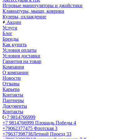
Игровые манипуляторы и джойстики
Клавиатуры, мыши, коврики
Кулеры, охлаждение
Акции
Услуги
Блог
Бренды
Как купить
Условия оплаты
Условия доставки
Гарантия на товар
Компания
О компании
Новости
Отзывы
Карьера
Контакты
Партнеры
Документы
Контакты
+7 9814766999
+7 9814766999
Площадь Победы 4
+79062377475
Флотская 3
+79637398738
Летний Проезд 33