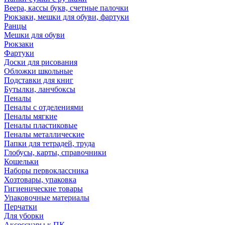
Веера, кассы букв, счетные палочки
Рюкзаки, мешки для обуви, фартуки
Ранцы
Мешки для обуви
Рюкзаки
Фартуки
Доски для рисования
Обложки школьные
Подставки для книг
Бутылки, ланчбоксы
Пеналы
Пеналы с отделениями
Пеналы мягкие
Пеналы пластиковые
Пеналы металлические
Папки для тетрадей, труда
Глобусы, карты, справочники
Кошельки
Наборы первоклассника
Хозтовары, упаковка
Гигиенические товары
Упаковочные материалы
Перчатки
Для уборки
Аксессуары к ПК