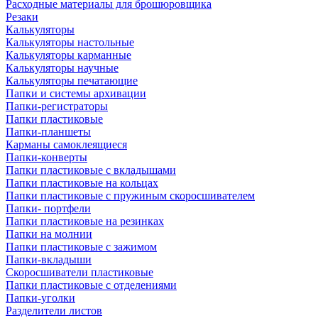
Расходные материалы для брошюровщика
Резаки
Калькуляторы
Калькуляторы настольные
Калькуляторы карманные
Калькуляторы научные
Калькуляторы печатающие
Папки и системы архивации
Папки-регистраторы
Папки пластиковые
Папки-планшеты
Карманы самоклеящиеся
Папки-конверты
Папки пластиковые с вкладышами
Папки пластиковые на кольцах
Папки пластиковые с пружиным скоросшивателем
Папки- портфели
Папки пластиковые на резинках
Папки на молнии
Папки пластиковые с зажимом
Папки-вкладыши
Скоросшиватели пластиковые
Папки пластиковые с отделениями
Папки-уголки
Разделители листов