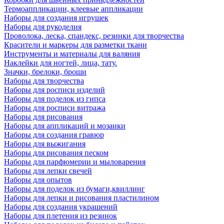
Термоаппликации, клеевые аппликации
Наборы для создания игрушек
Наборы для рукоделия
Проволока, леска, спандекс, резинки для творчества
Красители и маркеры для разметки ткани
Инструменты и материалы для валяния
Наклейки для ногтей, лица, тату.
Значки, брелоки, броши
Наборы для творчества
Наборы для росписи изделий
Наборы для поделок из гипса
Наборы для росписи витража
Наборы для рисования
Наборы для аппликаций и мозаики
Наборы для создания гравюр
Наборы для выжигания
Наборы для рисования песком
Наборы для парфюмерии и мыловарения
Наборы для лепки свечей
Наборы для опытов
Наборы для поделок из бумаги,квиллинг
Наборы для лепки и рисования пластилином
Наборы для создания украшений
Наборы для плетения из резинок