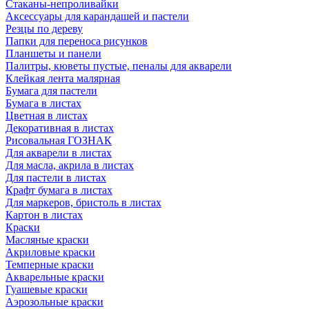
Стаканы-непроливайки
Аксессуары для карандашей и пастели
Резцы по дереву
Папки для переноса рисунков
Планшеты и панели
Палитры, кюветы пустые, пеналы для акварели
Клейкая лента малярная
Бумага для пастели
Бумага в листах
Цветная в листах
Декоративная в листах
Рисовальная ГОЗНАК
Для акварели в листах
Для масла, акрила в листах
Для пастели в листах
Крафт бумага в листах
Для маркеров, бристоль в листах
Картон в листах
Краски
Масляные краски
Акриловые краски
Темперные краски
Акварельные краски
Гуашевые краски
Аэрозольные краски