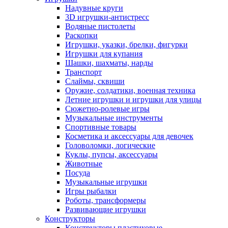
Надувные круги
3D игрушки-антистресс
Водяные пистолеты
Раскопки
Игрушки, указки, брелки, фигурки
Игрушки для купания
Шашки, шахматы, нарды
Транспорт
Слаймы, сквиши
Оружие, солдатики, военная техника
Летние игрушки и игрушки для улицы
Сюжетно-ролевые игры
Музыкальные инструменты
Спортивные товары
Косметика и аксессуары для девочек
Головоломки, логические
Куклы, пупсы, аксессуары
Животные
Посуда
Музыкальные игрушки
Игры рыбалки
Роботы, трансформеры
Развивающие игрушки
Конструкторы
Конструкторы пластиковые