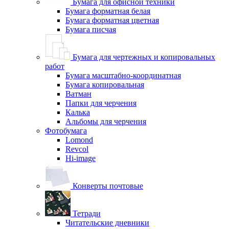
Бумага для офисной техники
Бумага форматная белая
Бумага форматная цветная
Бумага писчая
Бумага для чертежных и копировальных
работ
Бумага масштабно-координатная
Бумага копировальная
Ватман
Папки для черчения
Калька
Альбомы для черчения
Фотобумага
Lomond
Revcol
Hi-image
Конверты почтовые
Тетради
Читательские дневники