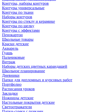
Контуры, наборы контуров
Контуры универсальные
Контуры по ткани
Наборы контуров
Контуры по стеклу и керамике
Контуры по шелку
Контуры с эффектами
Пенокартон
Школьные товары
Краски детские
Акварель
Гуашь
Пальчиковые
Витраж
Наборы детских цветных карандашей
Школьное планирование
Дневники
Папки для дипломных и курсовых работ
Портфолио
Расписания уроков
Закладки
Ножницы детские
Настольные покрытия детские
Светоотражатели
Папки-сумки с ручками