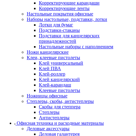
Корректирующие карандаши
Корректирующие ленты
Настольные покрытия офисные
Наборы настольные, подставки, лотки
Лотки для бумаг
Подставки-стаканы
Подставки для канцелярских
принадлежностей
Настольные наборы с наполнением
Ножи канцелярские
Клеи, клеевые пистолеты
Клей универсальный
Клей ПВА
Клей-роллер
Клей канцелярский
Клей-карандаш
Клеевые пистолеты
Ножницы офисные
Степлеры, скобы, антистеплеры
Скобы для степпера
Степлеры
Антистеплеры
Офисная техника и расходные материалы
Деловые аксессуары
Деловая галантерея