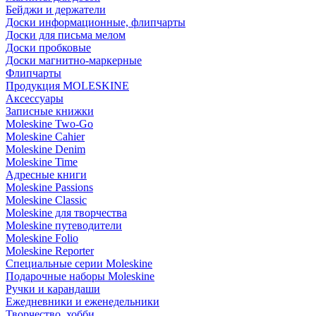
Бейджи и держатели
Доски информационные, флипчарты
Доски для письма мелом
Доски пробковые
Доски магнитно-маркерные
Флипчарты
Продукция MOLESKINE
Аксессуары
Записные книжки
Moleskine Two-Go
Moleskine Cahier
Moleskine Denim
Moleskine Time
Адресные книги
Moleskine Passions
Moleskine Classic
Moleskine для творчества
Moleskine путеводители
Moleskine Folio
Moleskine Reporter
Специальные серии Moleskine
Подарочные наборы Moleskine
Ручки и карандаши
Ежедневники и еженедельники
Творчество, хобби