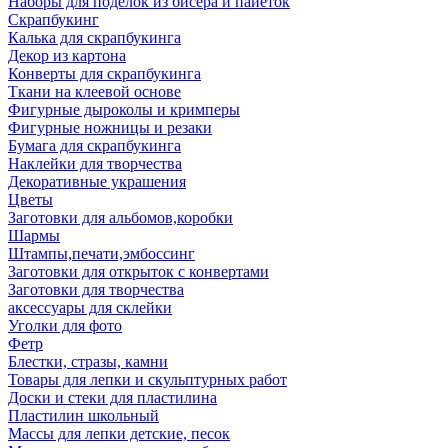
Наборы для поделок из бисера и пайеток
Скрапбукинг
Калька для скрапбукинга
Декор из картона
Конверты для скрапбукинга
Ткани на клеевой основе
Фигурные дыроколы и кримперы
Фигурные ножницы и резаки
Бумага для скрапбукинга
Наклейки для творчества
Декоративные украшения
Цветы
Заготовки для альбомов,коробки
Шармы
Штампы,печати,эмбоссинг
Заготовки для открыток с конвертами
Заготовки для творчества
аксессуары для склейки
Уголки для фото
Фетр
Блестки, стразы, камни
Товары для лепки и скульптурных работ
Доски и стеки для пластилина
Пластилин школьный
Массы для лепки детские, песок