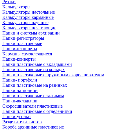
Резаки
Калькуляторы
Калькуляторы настольные
Калькуляторы карманные
Калькуляторы научные
Калькуляторы печатающие
Папки и системы архивации
Папки-регистраторы
Папки пластиковые
Папки-планшеты
Карманы самоклеящиеся
Папки-конверты
Папки пластиковые с вкладышами
Папки пластиковые на кольцах
Папки пластиковые с пружиным скоросшивателем
Папки- портфели
Папки пластиковые на резинках
Папки на молнии
Папки пластиковые с зажимом
Папки-вкладыши
Скоросшиватели пластиковые
Папки пластиковые с отделениями
Папки-уголки
Разделители листов
Короба архивные пластиковые