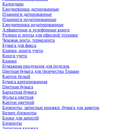
Календари
Ежедневники датированные
Планинги датированные
Планинги недатированные
Ежедневники недатированные
Алфавитные и телефонные книги
Ролики и ленты для офисной техники
Чековая лента, термолента
Бумага для факса
Бланки, книги учета
Книги учета
Бланки
Бумажная продукция для поделок
Цветная бумага для творчества Тишью
Картон белый
Бумага крепированная
Цветная бумага
Бархатная бумага
Фольга цветная
Картон цветной
Блокноты, записные книжки, бумага для заметок
Бизнес-блокноты
Блоки для записей
Блокноты
Записные книжки