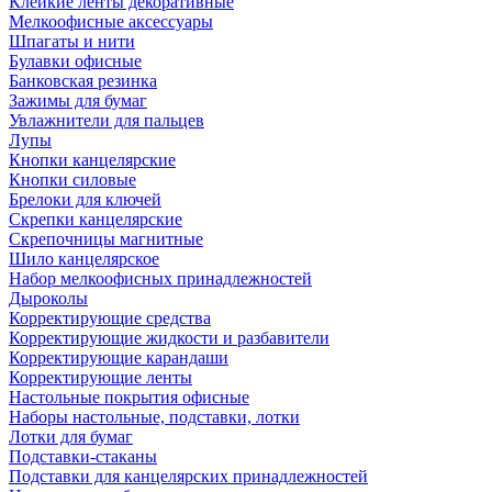
Клейкие ленты декоративные
Мелкоофисные аксессуары
Шпагаты и нити
Булавки офисные
Банковская резинка
Зажимы для бумаг
Увлажнители для пальцев
Лупы
Кнопки канцелярские
Кнопки силовые
Брелоки для ключей
Скрепки канцелярские
Скрепочницы магнитные
Шило канцелярское
Набор мелкоофисных принадлежностей
Дыроколы
Корректирующие средства
Корректирующие жидкости и разбавители
Корректирующие карандаши
Корректирующие ленты
Настольные покрытия офисные
Наборы настольные, подставки, лотки
Лотки для бумаг
Подставки-стаканы
Подставки для канцелярских принадлежностей