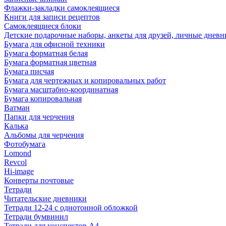
Флажки-закладки самоклеящиеся
Книги для записи рецептов
Самоклеящиеся блоки
Детские подарочные наборы, анкеты для друзей, личные днев
Бумага для офисной техники
Бумага форматная белая
Бумага форматная цветная
Бумага писчая
Бумага для чертежных и копировальных работ
Бумага масштабно-координатная
Бумага копировальная
Ватман
Папки для черчения
Калька
Альбомы для черчения
Фотобумага
Lomond
Revcol
Hi-image
Конверты почтовые
Тетради
Читательские дневники
Тетради 12-24 с однотонной обложкой
Тетради бумвинил
Тетради для конспектов А4