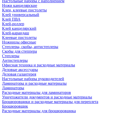
Настольные наборы с наполнением
Ножи канцелярские
Клеи, клеевые пистолеты
Клей универсальный
Клей ПВА
Клей-роллер
Клей канцелярский
Клей-карандаш
Клеевые пистолеты
Ножницы офисные
Степлеры, скобы, антистеплеры
Скобы для степпера
Степлеры
Антистеплеры
Офисная техника и расходные материалы
Деловые аксессуары
Деловая галантерея
Настольные наборы руководителей
Ламинаторы и расходные материалы
Ламинаторы
Расходные материалы для ламинаторов
Уничтожители документов и расходные материалы
Брошюровщики и расходные материалы для переплета
Брошюровщик
Расходные материалы для брошюровщика