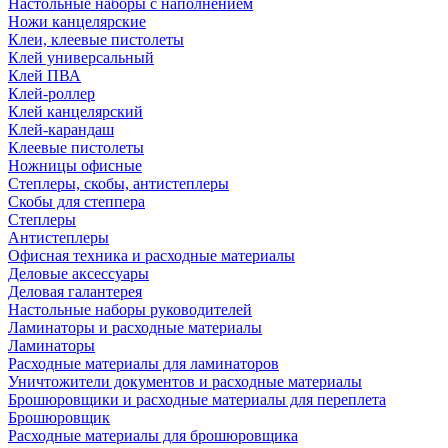
Настольные наборы с наполнением
Ножи канцелярские
Клеи, клеевые пистолеты
Клей универсальный
Клей ПВА
Клей-роллер
Клей канцелярский
Клей-карандаш
Клеевые пистолеты
Ножницы офисные
Степлеры, скобы, антистеплеры
Скобы для степпера
Степлеры
Антистеплеры
Офисная техника и расходные материалы
Деловые аксессуары
Деловая галантерея
Настольные наборы руководителей
Ламинаторы и расходные материалы
Ламинаторы
Расходные материалы для ламинаторов
Уничтожители документов и расходные материалы
Брошюровщики и расходные материалы для переплета
Брошюровщик
Расходные материалы для брошюровщика