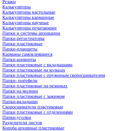
Резаки
Калькуляторы
Калькуляторы настольные
Калькуляторы карманные
Калькуляторы научные
Калькуляторы печатающие
Папки и системы архивации
Папки-регистраторы
Папки пластиковые
Папки-планшеты
Карманы самоклеящиеся
Папки-конверты
Папки пластиковые с вкладышами
Папки пластиковые на кольцах
Папки пластиковые с пружиным скоросшивателем
Папки- портфели
Папки пластиковые на резинках
Папки на молнии
Папки пластиковые с зажимом
Папки-вкладыши
Скоросшиватели пластиковые
Папки пластиковые с отделениями
Папки-уголки
Разделители листов
Короба архивные пластиковые