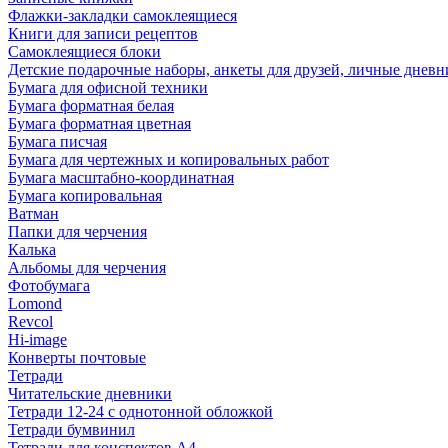
Флажки-закладки самоклеящиеся
Книги для записи рецептов
Самоклеящиеся блоки
Детские подарочные наборы, анкеты для друзей, личные днев
Бумага для офисной техники
Бумага форматная белая
Бумага форматная цветная
Бумага писчая
Бумага для чертежных и копировальных работ
Бумага масштабно-координатная
Бумага копировальная
Ватман
Папки для черчения
Калька
Альбомы для черчения
Фотобумага
Lomond
Revcol
Hi-image
Конверты почтовые
Тетради
Читательские дневники
Тетради 12-24 с однотонной обложкой
Тетради бумвинил
Тетради для конспектов А4