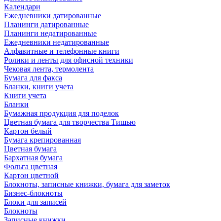
Календари
Ежедневники датированные
Планинги датированные
Планинги недатированные
Ежедневники недатированные
Алфавитные и телефонные книги
Ролики и ленты для офисной техники
Чековая лента, термолента
Бумага для факса
Бланки, книги учета
Книги учета
Бланки
Бумажная продукция для поделок
Цветная бумага для творчества Тишью
Картон белый
Бумага крепированная
Цветная бумага
Бархатная бумага
Фольга цветная
Картон цветной
Блокноты, записные книжки, бумага для заметок
Бизнес-блокноты
Блоки для записей
Блокноты
Записные книжки