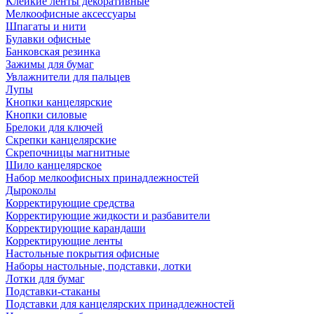
Клейкие ленты декоративные
Мелкоофисные аксессуары
Шпагаты и нити
Булавки офисные
Банковская резинка
Зажимы для бумаг
Увлажнители для пальцев
Лупы
Кнопки канцелярские
Кнопки силовые
Брелоки для ключей
Скрепки канцелярские
Скрепочницы магнитные
Шило канцелярское
Набор мелкоофисных принадлежностей
Дыроколы
Корректирующие средства
Корректирующие жидкости и разбавители
Корректирующие карандаши
Корректирующие ленты
Настольные покрытия офисные
Наборы настольные, подставки, лотки
Лотки для бумаг
Подставки-стаканы
Подставки для канцелярских принадлежностей