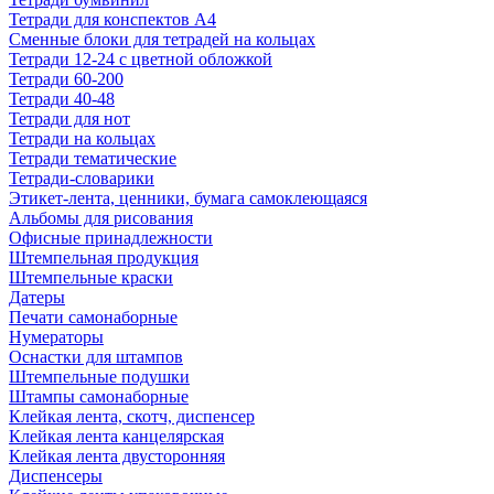
Тетради для конспектов А4
Сменные блоки для тетрадей на кольцах
Тетради 12-24 с цветной обложкой
Тетради 60-200
Тетради 40-48
Тетради для нот
Тетради на кольцах
Тетради тематические
Тетради-словарики
Этикет-лента, ценники, бумага самоклеющаяся
Альбомы для рисования
Офисные принадлежности
Штемпельная продукция
Штемпельные краски
Датеры
Печати самонаборные
Нумераторы
Оснастки для штампов
Штемпельные подушки
Штампы самонаборные
Клейкая лента, скотч, диспенсер
Клейкая лента канцелярская
Клейкая лента двусторонняя
Диспенсеры