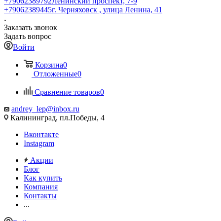
+79062389792
Ленинский проспект, 7-9
+79062389445
г. Черняховск , улица Ленина, 41
Заказать звонок
Задать вопрос
Войти
Корзина
0
Отложенные
0
Сравнение товаров
0
andrey_lep@inbox.ru
Калининград, пл.Победы, 4
Вконтакте
Instagram
Акции
Блог
Как купить
Компания
Контакты
...