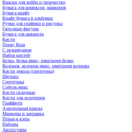
Краски для хобби и творчества
Бумага для комиксов ,маркеров
Бумага крафт
Крафт бумага в альбомах
Ручки для графики и рисунка
Гипсовые фигуры
Бумага для акварели
Кисти
Пони; Коза
С резервуаром
Набор кистей
Белка, белка микс, имитация белки
Колонок, колонок микс, имитация колонка
Кисти декола (синтетика)
Щетина
Синтетика
Соболь микс
Кисти складные
Кисти для золочения
Граффити
Аэрозольная краска
Маркеры и заправки
Перья и кэпы
Наборы
Аксессуары