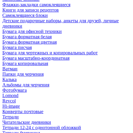
Флажки-закладки самоклеящиеся
Книги для записи рецептов
Самоклеящиеся блоки
Детские подарочные наборы, анкеты для друзей, личные
дневники
Бумага для офисной техники
Бумага форматная белая
Бумага форматная цветная
Бумага писчая
Бумага для чертежных и копировальных работ
Бумага масштабно-координатная
Бумага копировальная
Ватман
Папки для черчения
Калька
Альбомы для черчения
Фотобумага
Lomond
Revcol
Hi-image
Конверты почтовые
Тетради
Читательские дневники
Тетради 12-24 с однотонной обложкой
Тетради бумвинил