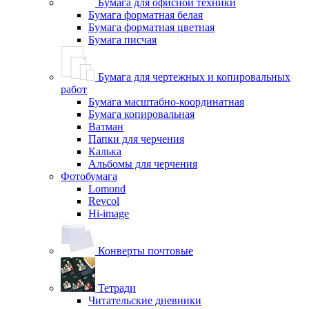
Бумага для офисной техники
Бумага форматная белая
Бумага форматная цветная
Бумага писчая
Бумага для чертежных и копировальных
работ
Бумага масштабно-координатная
Бумага копировальная
Ватман
Папки для черчения
Калька
Альбомы для черчения
Фотобумага
Lomond
Revcol
Hi-image
Конверты почтовые
Тетради
Читательские дневники