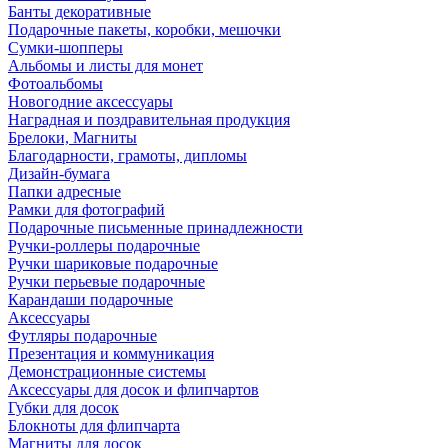
Банты декоративные
Подарочные пакеты, коробки, мешочки
Сумки-шопперы
Альбомы и листы для монет
Фотоальбомы
Новогодние аксессуары
Наградная и поздравительная продукция
Брелоки, Магниты
Благодарности, грамоты, дипломы
Дизайн-бумага
Папки адресные
Рамки для фотографий
Подарочные письменные принадлежности
Ручки-роллеры подарочные
Ручки шариковые подарочные
Ручки перьевые подарочные
Карандаши подарочные
Аксессуары
Футляры подарочные
Презентация и коммуникация
Демонстрационные системы
Аксессуары для досок и флипчартов
Губки для досок
Блокноты для флипчарта
Магниты для досок