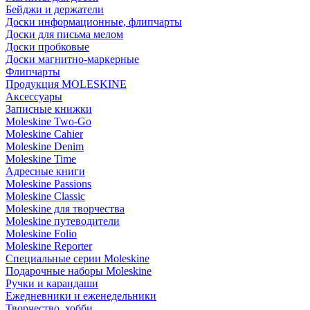
Бейджи и держатели
Доски информационные, флипчарты
Доски для письма мелом
Доски пробковые
Доски магнитно-маркерные
Флипчарты
Продукция MOLESKINE
Аксессуары
Записные книжки
Moleskine Two-Go
Moleskine Cahier
Moleskine Denim
Moleskine Time
Адресные книги
Moleskine Passions
Moleskine Classic
Moleskine для творчества
Moleskine путеводители
Moleskine Folio
Moleskine Reporter
Специальные серии Moleskine
Подарочные наборы Moleskine
Ручки и карандаши
Ежедневники и еженедельники
Творчество, хобби