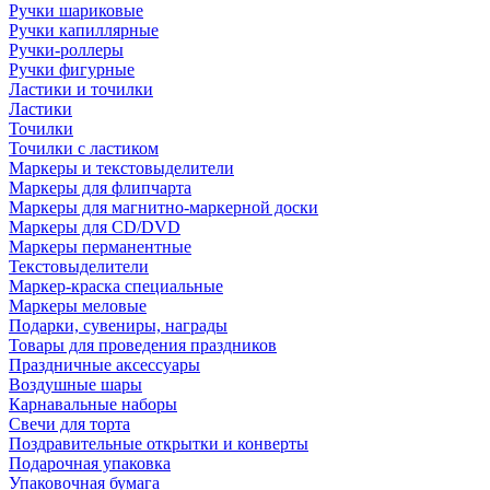
Ручки шариковые
Ручки капиллярные
Ручки-роллеры
Ручки фигурные
Ластики и точилки
Ластики
Точилки
Точилки с ластиком
Маркеры и текстовыделители
Маркеры для флипчарта
Маркеры для магнитно-маркерной доски
Маркеры для CD/DVD
Маркеры перманентные
Текстовыделители
Маркер-краска специальные
Маркеры меловые
Подарки, сувениры, награды
Товары для проведения праздников
Праздничные аксессуары
Воздушные шары
Карнавальные наборы
Свечи для торта
Поздравительные открытки и конверты
Подарочная упаковка
Упаковочная бумага