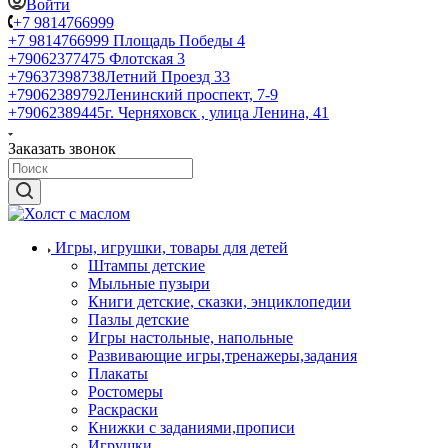
Войти
+7 9814766999
+7 9814766999
Площадь Победы 4
+79062377475
Флотская 3
+79637398738
Летний Проезд 33
+79062389792
Ленинский проспект, 7-9
+79062389445
г. Черняховск , улица Ленина, 41
Заказать звонок
Игры, игрушки, товары для детей
Штампы детские
Мыльные пузыри
Книги детские, сказки, энциклопедии
Пазлы детские
Игры настольные, напольные
Развивающие игры,тренажеры,задания
Плакаты
Ростомеры
Раскраски
Книжки с заданиями,прописи
Игрушки