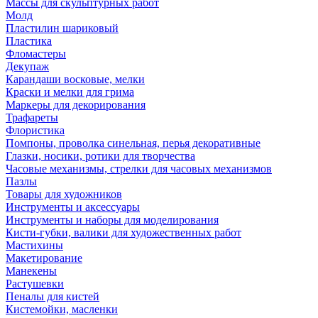
Массы для скульптурных работ
Молд
Пластилин шариковый
Пластика
Фломастеры
Декупаж
Карандаши восковые, мелки
Краски и мелки для грима
Маркеры для декорирования
Трафареты
Флористика
Помпоны, проволка синельная, перья декоративные
Глазки, носики, ротики для творчества
Часовые механизмы, стрелки для часовых механизмов
Пазлы
Товары для художников
Инструменты и аксессуары
Инструменты и наборы для моделирования
Кисти-губки, валики для художественных работ
Мастихины
Макетирование
Манекены
Растушевки
Пеналы для кистей
Кистемойки, масленки