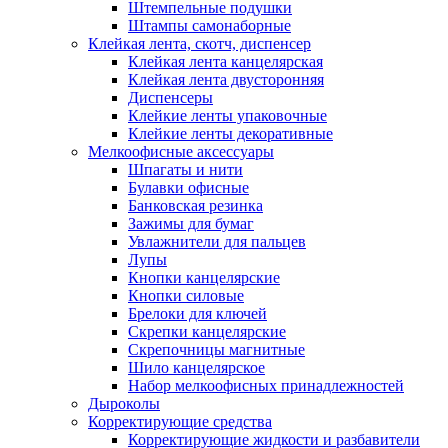
Штемпельные подушки
Штампы самонаборные
Клейкая лента, скотч, диспенсер
Клейкая лента канцелярская
Клейкая лента двусторонняя
Диспенсеры
Клейкие ленты упаковочные
Клейкие ленты декоративные
Мелкоофисные аксессуары
Шпагаты и нити
Булавки офисные
Банковская резинка
Зажимы для бумаг
Увлажнители для пальцев
Лупы
Кнопки канцелярские
Кнопки силовые
Брелоки для ключей
Скрепки канцелярские
Скрепочницы магнитные
Шило канцелярское
Набор мелкоофисных принадлежностей
Дыроколы
Корректирующие средства
Корректирующие жидкости и разбавители