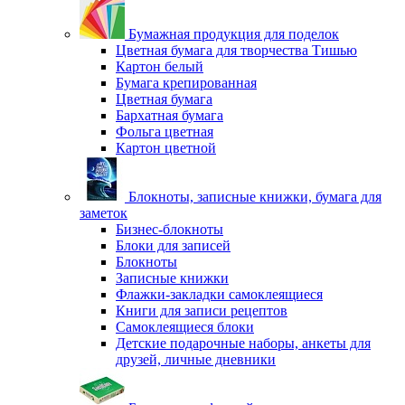
Бумажная продукция для поделок
Цветная бумага для творчества Тишью
Картон белый
Бумага крепированная
Цветная бумага
Бархатная бумага
Фольга цветная
Картон цветной
Блокноты, записные книжки, бумага для
заметок
Бизнес-блокноты
Блоки для записей
Блокноты
Записные книжки
Флажки-закладки самоклеящиеся
Книги для записи рецептов
Самоклеящиеся блоки
Детские подарочные наборы, анкеты для
друзей, личные дневники