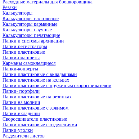
Расходные материалы для брошюровщика
Резаки
Калькуляторы
Калькуляторы настольные
Калькуляторы карманные
Калькуляторы научные
Калькуляторы печатающие
Папки и системы архивации
Папки-регистраторы
Папки пластиковые
Папки-планшеты
Карманы самоклеящиеся
Папки-конверты
Папки пластиковые с вкладышами
Папки пластиковые на кольцах
Папки пластиковые с пружиным скоросшивателем
Папки- портфели
Папки пластиковые на резинках
Папки на молнии
Папки пластиковые с зажимом
Папки-вкладыши
Скоросшиватели пластиковые
Папки пластиковые с отделениями
Папки-уголки
Разделители листов