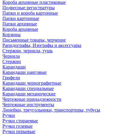
Короба архивные пластиковые
Подвесные регистратуры
Папки и короба картонные
Папки картонные
Папки архивные
Короба архивные
Корзины
Письменные товары, черчение
Рапидографы, Изографы и аксессуары
Стержни, чернила, тушь
Чернила
Стержни
Карандаши
Карандаши цанговые
Грифели
Карандаши чернографитные
Карандаши специальные
Карандаши механические
Чертежные принадлежности
Чертежные инструменты
Линейки, треугольники, транспортиры, тубусы
Ручки
Ручки стираемые
Ручки гелевые
Ручки перьевые