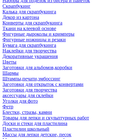
Наборы для поделок из бисера и пайеток
Скрапбукинг
Калька для скрапбукинга
Декор из картона
Конверты для скрапбукинга
Ткани на клеевой основе
Фигурные дыроколы и кримперы
Фигурные ножницы и резаки
Бумага для скрапбукинга
Наклейки для творчества
Декоративные украшения
Цветы
Заготовки для альбомов,коробки
Шармы
Штампы,печати,эмбоссинг
Заготовки для открыток с конвертами
Заготовки для творчества
аксессуары для склейки
Уголки для фото
Фетр
Блестки, стразы, камни
Товары для лепки и скульптурных работ
Доски и стеки для пластилина
Пластилин школьный
Массы для лепки детские, песок