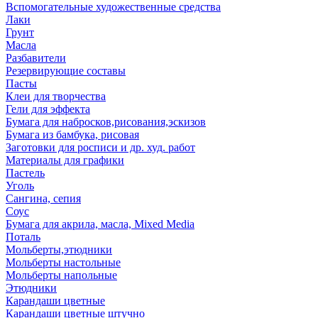
Вспомогательные художественные средства
Лаки
Грунт
Масла
Разбавители
Резервирующие составы
Пасты
Клеи для творчества
Гели для эффекта
Бумага для набросков,рисования,эскизов
Бумага из бамбука, рисовая
Заготовки для росписи и др. худ. работ
Материалы для графики
Пастель
Уголь
Сангина, сепия
Соус
Бумага для акрила, масла, Mixed Media
Поталь
Мольберты,этюдники
Мольберты настольные
Мольберты напольные
Этюдники
Карандаши цветные
Карандаши цветные штучно