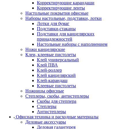
Корректирующие карандаши
Корректирующие ленты
Настольные покрытия офисные
Наборы настольные, подставки, лотки
Лотки для бумаг
Подставки-стаканы
Подставки для канцелярских
принадлежностей
Настольные наборы с наполнением
Ножи канцелярские
Клеи, клеевые пистолеты
Клей универсальный
Клей ПВА
Клей-роллер
Клей канцелярский
Клей-карандаш
Клеевые пистолеты
Ножницы офисные
Степлеры, скобы, антистеплеры
Скобы для степпера
Степлеры
Антистеплеры
Офисная техника и расходные материалы
Деловые аксессуары
Деловая галантерея