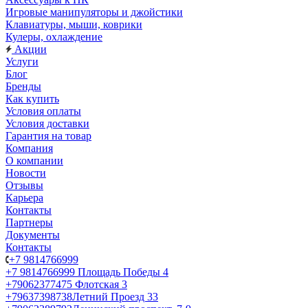
Игровые манипуляторы и джойстики
Клавиатуры, мыши, коврики
Кулеры, охлаждение
Акции
Услуги
Блог
Бренды
Как купить
Условия оплаты
Условия доставки
Гарантия на товар
Компания
О компании
Новости
Отзывы
Карьера
Контакты
Партнеры
Документы
Контакты
+7 9814766999
+7 9814766999
Площадь Победы 4
+79062377475
Флотская 3
+79637398738
Летний Проезд 33