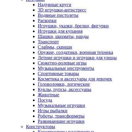
Надувные круги
3D игрушки-антистресс
Водяные пистолеты
Раскопки
Игрушки, указки, брелки, фигурки
Игрушки для купания
Шашки, шахматы, нарды
Транспорт
Слаймы, сквиши
Оружие, солдатики, военная техника
Летние игрушки и игрушки для улицы
Сюжетно-ролевые игры
Музыкальные инструменты
Спортивные товары
Косметика и аксессуары для девочек
Головоломки, логические
Куклы, пупсы, аксессуары
Животные
Посуда
Музыкальные игрушки
Игры рыбалки
Роботы, трансформеры
Развивающие игрушки
Конструкторы
Конструкторы пластиковые