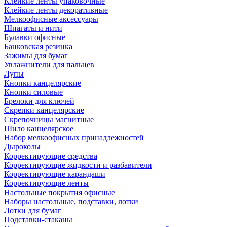
Клейкие ленты упаковочные
Клейкие ленты декоративные
Мелкоофисные аксессуары
Шпагаты и нити
Булавки офисные
Банковская резинка
Зажимы для бумаг
Увлажнители для пальцев
Лупы
Кнопки канцелярские
Кнопки силовые
Брелоки для ключей
Скрепки канцелярские
Скрепочницы магнитные
Шило канцелярское
Набор мелкоофисных принадлежностей
Дыроколы
Корректирующие средства
Корректирующие жидкости и разбавители
Корректирующие карандаши
Корректирующие ленты
Настольные покрытия офисные
Наборы настольные, подставки, лотки
Лотки для бумаг
Подставки-стаканы