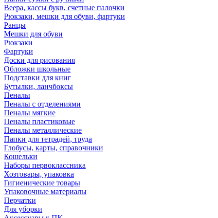
Веера, кассы букв, счетные палочки
Рюкзаки, мешки для обуви, фартуки
Ранцы
Мешки для обуви
Рюкзаки
Фартуки
Доски для рисования
Обложки школьные
Подставки для книг
Бутылки, ланчбоксы
Пеналы
Пеналы с отделениями
Пеналы мягкие
Пеналы пластиковые
Пеналы металлические
Папки для тетрадей, труда
Глобусы, карты, справочники
Кошельки
Наборы первоклассника
Хозтовары, упаковка
Гигиенические товары
Упаковочные материалы
Перчатки
Для уборки
Аксессуары к ПК