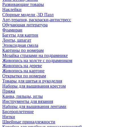
Развивающие товары
Наклейки
Сборные модели ,3D Пазл
Арт-терапия, раскраски-антистресс
Обучающая литература
Фоамиран
Багеты для картин
Ленты, шпагат
Эпоксидная смола
Картины по номерам
Мозайка стразами на подрамнике
Живопись на холсте с подрамником
Живопись на дереве
Живопись на картоне
Открытки по номерам
Товары для шитья и рукоделия
Наборы для вышивания крестом
Пряжа
Канва, пяльцы, иглы
Инструменты для вязания
Наборы для вышивания лентами
Бисероплетение
Нитки
Швейные принадлежности
Коробки для швейных принадлежностей