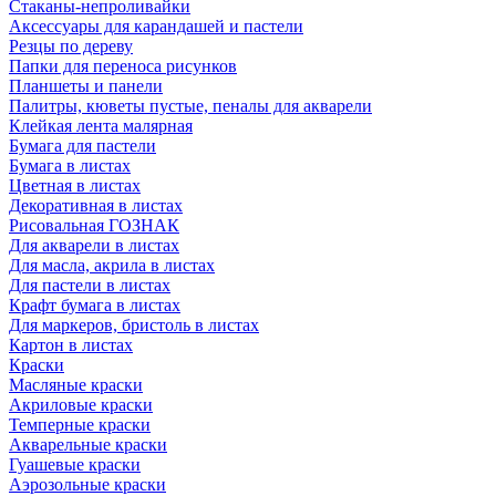
Стаканы-непроливайки
Аксессуары для карандашей и пастели
Резцы по дереву
Папки для переноса рисунков
Планшеты и панели
Палитры, кюветы пустые, пеналы для акварели
Клейкая лента малярная
Бумага для пастели
Бумага в листах
Цветная в листах
Декоративная в листах
Рисовальная ГОЗНАК
Для акварели в листах
Для масла, акрила в листах
Для пастели в листах
Крафт бумага в листах
Для маркеров, бристоль в листах
Картон в листах
Краски
Масляные краски
Акриловые краски
Темперные краски
Акварельные краски
Гуашевые краски
Аэрозольные краски