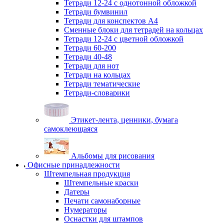
Тетради 12-24 с однотонной обложкой
Тетради бумвинил
Тетради для конспектов А4
Сменные блоки для тетрадей на кольцах
Тетради 12-24 с цветной обложкой
Тетради 60-200
Тетради 40-48
Тетради для нот
Тетради на кольцах
Тетради тематические
Тетради-словарики
Этикет-лента, ценники, бумага
самоклеющаяся
Альбомы для рисования
Офисные принадлежности
Штемпельная продукция
Штемпельные краски
Датеры
Печати самонаборные
Нумераторы
Оснастки для штампов