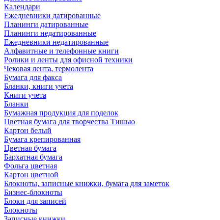
Календари
Ежедневники датированные
Планинги датированные
Планинги недатированные
Ежедневники недатированные
Алфавитные и телефонные книги
Ролики и ленты для офисной техники
Чековая лента, термолента
Бумага для факса
Бланки, книги учета
Книги учета
Бланки
Бумажная продукция для поделок
Цветная бумага для творчества Тишью
Картон белый
Бумага крепированная
Цветная бумага
Бархатная бумага
Фольга цветная
Картон цветной
Блокноты, записные книжки, бумага для заметок
Бизнес-блокноты
Блоки для записей
Блокноты
Записные книжки