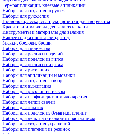
Термоаппликации, клеевые аппликации
Наборы для создания игрушек
Наборы для рукоделия
Проволока, леска, спандекс, резинки для творчества
Красители и маркеры для разметки ткани
Инструменты и материалы для валяния
Наклейки для ногтей, лица, тату.
Значки, брелоки, броши
Наборы для творчества
Наборы для росписи изделий
Наборы для поделок из гипса
Наборы для росписи витража
Наборы для рисования
Наборы для аппликаций и мозаики
Наборы для создания гравюр
Наборы для выжигания
Наборы для рисования песком
Наборы для парфюмерии и мыловарения
Наборы для лепки свечей
Наборы для опытов
Наборы для поделок из бумаги,квиллинг
Наборы для лепки и рисования пластилином
Наборы для создания украшений
Наборы для плетения из резинок