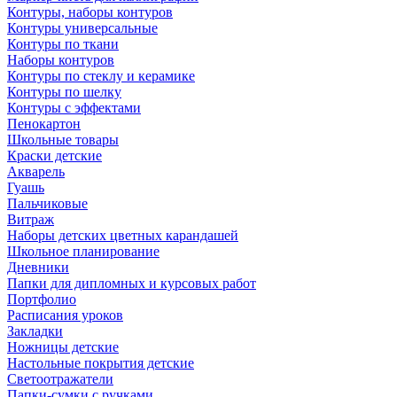
Контуры, наборы контуров
Контуры универсальные
Контуры по ткани
Наборы контуров
Контуры по стеклу и керамике
Контуры по шелку
Контуры с эффектами
Пенокартон
Школьные товары
Краски детские
Акварель
Гуашь
Пальчиковые
Витраж
Наборы детских цветных карандашей
Школьное планирование
Дневники
Папки для дипломных и курсовых работ
Портфолио
Расписания уроков
Закладки
Ножницы детские
Настольные покрытия детские
Светоотражатели
Папки-сумки с ручками