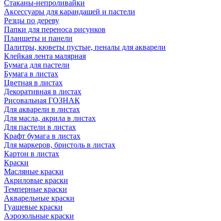
Стаканы-непроливайки
Аксессуары для карандашей и пастели
Резцы по дереву
Папки для переноса рисунков
Планшеты и панели
Палитры, кюветы пустые, пеналы для акварели
Клейкая лента малярная
Бумага для пастели
Бумага в листах
Цветная в листах
Декоративная в листах
Рисовальная ГОЗНАК
Для акварели в листах
Для масла, акрила в листах
Для пастели в листах
Крафт бумага в листах
Для маркеров, бристоль в листах
Картон в листах
Краски
Масляные краски
Акриловые краски
Темперные краски
Акварельные краски
Гуашевые краски
Аэрозольные краски