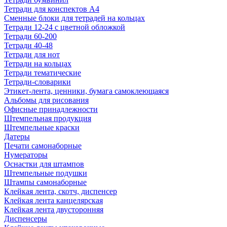
Тетради для конспектов А4
Сменные блоки для тетрадей на кольцах
Тетради 12-24 с цветной обложкой
Тетради 60-200
Тетради 40-48
Тетради для нот
Тетради на кольцах
Тетради тематические
Тетради-словарики
Этикет-лента, ценники, бумага самоклеющаяся
Альбомы для рисования
Офисные принадлежности
Штемпельная продукция
Штемпельные краски
Датеры
Печати самонаборные
Нумераторы
Оснастки для штампов
Штемпельные подушки
Штампы самонаборные
Клейкая лента, скотч, диспенсер
Клейкая лента канцелярская
Клейкая лента двусторонняя
Диспенсеры