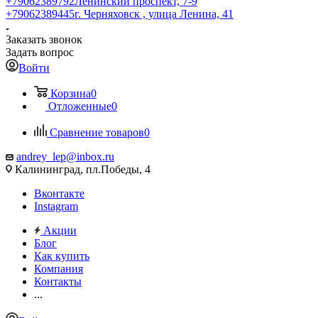
+79062389792
Ленинский проспект, 7-9
+79062389445
г. Черняховск , улица Ленина, 41
Заказать звонок
Задать вопрос
Войти
Корзина
0
Отложенные
0
Сравнение товаров
0
andrey_lep@inbox.ru
Калининград, пл.Победы, 4
Вконтакте
Instagram
Акции
Блог
Как купить
Компания
Контакты
...