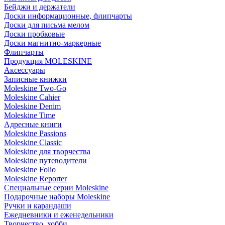
Бейджи и держатели
Доски информационные, флипчарты
Доски для письма мелом
Доски пробковые
Доски магнитно-маркерные
Флипчарты
Продукция MOLESKINE
Аксессуары
Записные книжки
Moleskine Two-Go
Moleskine Cahier
Moleskine Denim
Moleskine Time
Адресные книги
Moleskine Passions
Moleskine Classic
Moleskine для творчества
Moleskine путеводители
Moleskine Folio
Moleskine Reporter
Специальные серии Moleskine
Подарочные наборы Moleskine
Ручки и карандаши
Ежедневники и еженедельники
Творчество, хобби