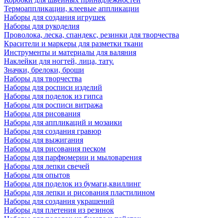
Термоаппликации, клеевые аппликации
Наборы для создания игрушек
Наборы для рукоделия
Проволока, леска, спандекс, резинки для творчества
Красители и маркеры для разметки ткани
Инструменты и материалы для валяния
Наклейки для ногтей, лица, тату.
Значки, брелоки, броши
Наборы для творчества
Наборы для росписи изделий
Наборы для поделок из гипса
Наборы для росписи витража
Наборы для рисования
Наборы для аппликаций и мозаики
Наборы для создания гравюр
Наборы для выжигания
Наборы для рисования песком
Наборы для парфюмерии и мыловарения
Наборы для лепки свечей
Наборы для опытов
Наборы для поделок из бумаги,квиллинг
Наборы для лепки и рисования пластилином
Наборы для создания украшений
Наборы для плетения из резинок