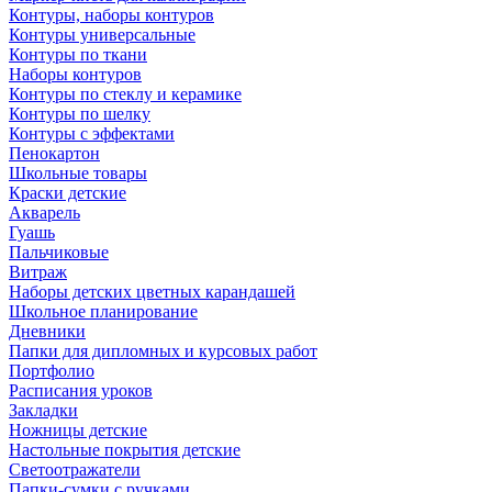
Контуры, наборы контуров
Контуры универсальные
Контуры по ткани
Наборы контуров
Контуры по стеклу и керамике
Контуры по шелку
Контуры с эффектами
Пенокартон
Школьные товары
Краски детские
Акварель
Гуашь
Пальчиковые
Витраж
Наборы детских цветных карандашей
Школьное планирование
Дневники
Папки для дипломных и курсовых работ
Портфолио
Расписания уроков
Закладки
Ножницы детские
Настольные покрытия детские
Светоотражатели
Папки-сумки с ручками