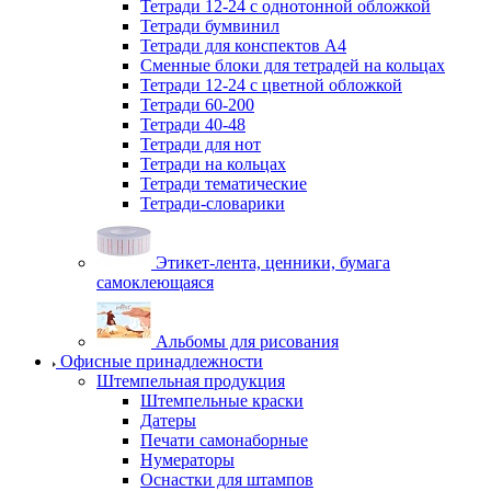
Тетради 12-24 с однотонной обложкой
Тетради бумвинил
Тетради для конспектов А4
Сменные блоки для тетрадей на кольцах
Тетради 12-24 с цветной обложкой
Тетради 60-200
Тетради 40-48
Тетради для нот
Тетради на кольцах
Тетради тематические
Тетради-словарики
Этикет-лента, ценники, бумага
самоклеющаяся
Альбомы для рисования
Офисные принадлежности
Штемпельная продукция
Штемпельные краски
Датеры
Печати самонаборные
Нумераторы
Оснастки для штампов