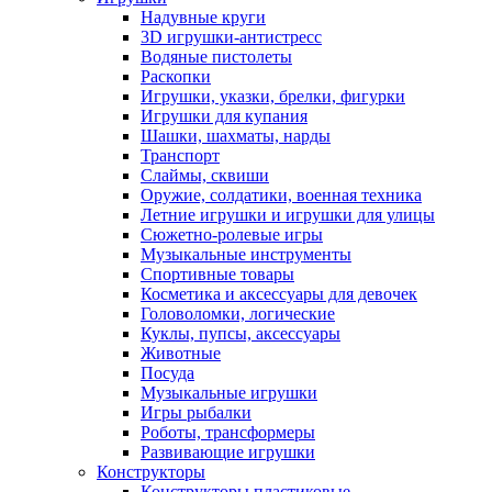
Надувные круги
3D игрушки-антистресс
Водяные пистолеты
Раскопки
Игрушки, указки, брелки, фигурки
Игрушки для купания
Шашки, шахматы, нарды
Транспорт
Слаймы, сквиши
Оружие, солдатики, военная техника
Летние игрушки и игрушки для улицы
Сюжетно-ролевые игры
Музыкальные инструменты
Спортивные товары
Косметика и аксессуары для девочек
Головоломки, логические
Куклы, пупсы, аксессуары
Животные
Посуда
Музыкальные игрушки
Игры рыбалки
Роботы, трансформеры
Развивающие игрушки
Конструкторы
Конструкторы пластиковые