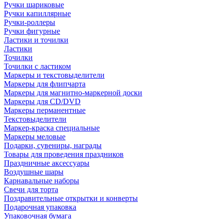
Ручки шариковые
Ручки капиллярные
Ручки-роллеры
Ручки фигурные
Ластики и точилки
Ластики
Точилки
Точилки с ластиком
Маркеры и текстовыделители
Маркеры для флипчарта
Маркеры для магнитно-маркерной доски
Маркеры для CD/DVD
Маркеры перманентные
Текстовыделители
Маркер-краска специальные
Маркеры меловые
Подарки, сувениры, награды
Товары для проведения праздников
Праздничные аксессуары
Воздушные шары
Карнавальные наборы
Свечи для торта
Поздравительные открытки и конверты
Подарочная упаковка
Упаковочная бумага