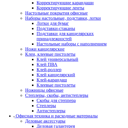
Корректирующие карандаши
Корректирующие ленты
Настольные покрытия офисные
Наборы настольные, подставки, лотки
Лотки для бумаг
Подставки-стаканы
Подставки для канцелярских
принадлежностей
Настольные наборы с наполнением
Ножи канцелярские
Клеи, клеевые пистолеты
Клей универсальный
Клей ПВА
Клей-роллер
Клей канцелярский
Клей-карандаш
Клеевые пистолеты
Ножницы офисные
Степлеры, скобы, антистеплеры
Скобы для степпера
Степлеры
Антистеплеры
Офисная техника и расходные материалы
Деловые аксессуары
Деловая галантерея