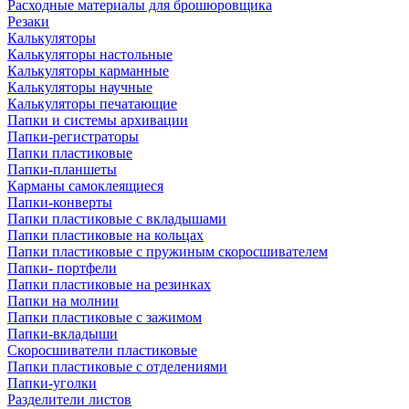
Расходные материалы для брошюровщика
Резаки
Калькуляторы
Калькуляторы настольные
Калькуляторы карманные
Калькуляторы научные
Калькуляторы печатающие
Папки и системы архивации
Папки-регистраторы
Папки пластиковые
Папки-планшеты
Карманы самоклеящиеся
Папки-конверты
Папки пластиковые с вкладышами
Папки пластиковые на кольцах
Папки пластиковые с пружиным скоросшивателем
Папки- портфели
Папки пластиковые на резинках
Папки на молнии
Папки пластиковые с зажимом
Папки-вкладыши
Скоросшиватели пластиковые
Папки пластиковые с отделениями
Папки-уголки
Разделители листов