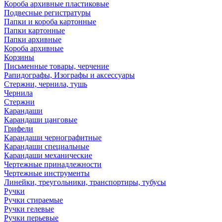
Короба архивные пластиковые
Подвесные регистратуры
Папки и короба картонные
Папки картонные
Папки архивные
Короба архивные
Корзины
Письменные товары, черчение
Рапидографы, Изографы и аксессуары
Стержни, чернила, тушь
Чернила
Стержни
Карандаши
Карандаши цанговые
Грифели
Карандаши чернографитные
Карандаши специальные
Карандаши механические
Чертежные принадлежности
Чертежные инструменты
Линейки, треугольники, транспортиры, тубусы
Ручки
Ручки стираемые
Ручки гелевые
Ручки перьевые