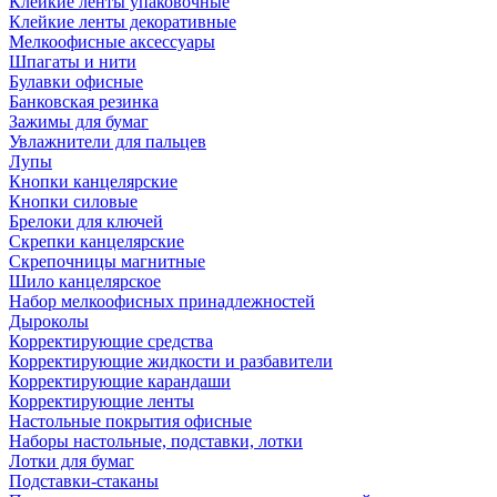
Клейкие ленты упаковочные
Клейкие ленты декоративные
Мелкоофисные аксессуары
Шпагаты и нити
Булавки офисные
Банковская резинка
Зажимы для бумаг
Увлажнители для пальцев
Лупы
Кнопки канцелярские
Кнопки силовые
Брелоки для ключей
Скрепки канцелярские
Скрепочницы магнитные
Шило канцелярское
Набор мелкоофисных принадлежностей
Дыроколы
Корректирующие средства
Корректирующие жидкости и разбавители
Корректирующие карандаши
Корректирующие ленты
Настольные покрытия офисные
Наборы настольные, подставки, лотки
Лотки для бумаг
Подставки-стаканы