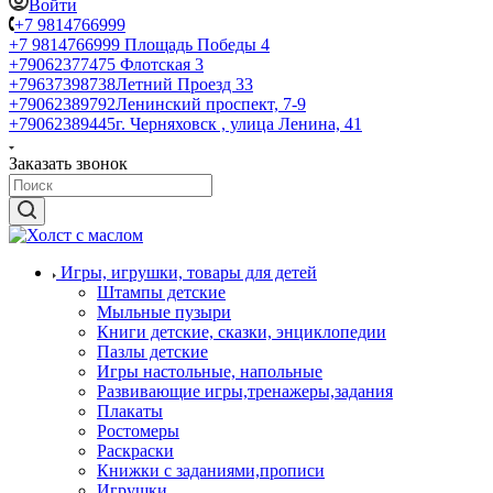
Войти
+7 9814766999
+7 9814766999
Площадь Победы 4
+79062377475
Флотская 3
+79637398738
Летний Проезд 33
+79062389792
Ленинский проспект, 7-9
+79062389445
г. Черняховск , улица Ленина, 41
Заказать звонок
Игры, игрушки, товары для детей
Штампы детские
Мыльные пузыри
Книги детские, сказки, энциклопедии
Пазлы детские
Игры настольные, напольные
Развивающие игры,тренажеры,задания
Плакаты
Ростомеры
Раскраски
Книжки с заданиями,прописи
Игрушки