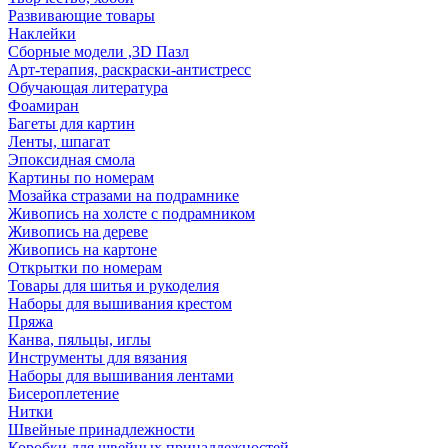
Развивающие товары
Наклейки
Сборные модели ,3D Пазл
Арт-терапия, раскраски-антистресс
Обучающая литература
Фоамиран
Багеты для картин
Ленты, шпагат
Эпоксидная смола
Картины по номерам
Мозайка стразами на подрамнике
Живопись на холсте с подрамником
Живопись на дереве
Живопись на картоне
Открытки по номерам
Товары для шитья и рукоделия
Наборы для вышивания крестом
Пряжа
Канва, пяльцы, иглы
Инструменты для вязания
Наборы для вышивания лентами
Бисероплетение
Нитки
Швейные принадлежности
Коробки для швейных принадлежностей