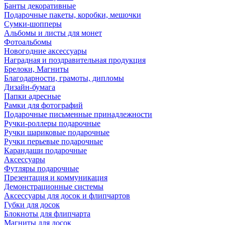
Банты декоративные
Подарочные пакеты, коробки, мешочки
Сумки-шопперы
Альбомы и листы для монет
Фотоальбомы
Новогодние аксессуары
Наградная и поздравительная продукция
Брелоки, Магниты
Благодарности, грамоты, дипломы
Дизайн-бумага
Папки адресные
Рамки для фотографий
Подарочные письменные принадлежности
Ручки-роллеры подарочные
Ручки шариковые подарочные
Ручки перьевые подарочные
Карандаши подарочные
Аксессуары
Футляры подарочные
Презентация и коммуникация
Демонстрационные системы
Аксессуары для досок и флипчартов
Губки для досок
Блокноты для флипчарта
Магниты для досок