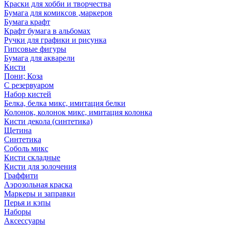
Краски для хобби и творчества
Бумага для комиксов ,маркеров
Бумага крафт
Крафт бумага в альбомах
Ручки для графики и рисунка
Гипсовые фигуры
Бумага для акварели
Кисти
Пони; Коза
С резервуаром
Набор кистей
Белка, белка микс, имитация белки
Колонок, колонок микс, имитация колонка
Кисти декола (синтетика)
Щетина
Синтетика
Соболь микс
Кисти складные
Кисти для золочения
Граффити
Аэрозольная краска
Маркеры и заправки
Перья и кэпы
Наборы
Аксессуары