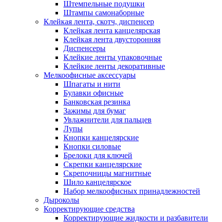
Штемпельные подушки
Штампы самонаборные
Клейкая лента, скотч, диспенсер
Клейкая лента канцелярская
Клейкая лента двусторонняя
Диспенсеры
Клейкие ленты упаковочные
Клейкие ленты декоративные
Мелкоофисные аксессуары
Шпагаты и нити
Булавки офисные
Банковская резинка
Зажимы для бумаг
Увлажнители для пальцев
Лупы
Кнопки канцелярские
Кнопки силовые
Брелоки для ключей
Скрепки канцелярские
Скрепочницы магнитные
Шило канцелярское
Набор мелкоофисных принадлежностей
Дыроколы
Корректирующие средства
Корректирующие жидкости и разбавители