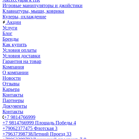
Игровые манипуляторы и джойстики
Клавиатуры, мыши, коврики
Кулеры, охлаждение
Акции
Услуги
Блог
Бренды
Как купить
Условия оплаты
Условия доставки
Гарантия на товар
Компания
О компании
Новости
Отзывы
Карьера
Контакты
Партнеры
Документы
Контакты
+7 9814766999
+7 9814766999
Площадь Победы 4
+79062377475
Флотская 3
+79637398738
Летний Проезд 33