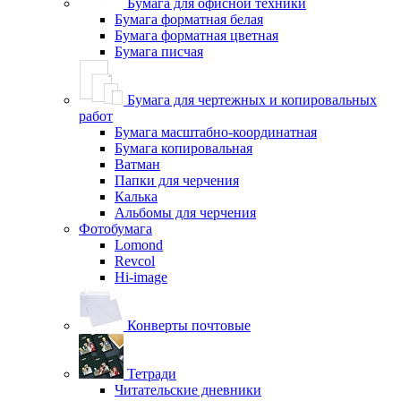
Бумага для офисной техники
Бумага форматная белая
Бумага форматная цветная
Бумага писчая
Бумага для чертежных и копировальных
работ
Бумага масштабно-координатная
Бумага копировальная
Ватман
Папки для черчения
Калька
Альбомы для черчения
Фотобумага
Lomond
Revcol
Hi-image
Конверты почтовые
Тетради
Читательские дневники