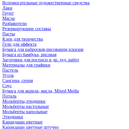
Вспомогательные художественные средства
Лаки
Грунт
Масла
Разбавители
Резервирующие составы
Пасты
Клеи для творчества
Гели для эффекта
Бумага для набросков,рисования,эскизов
Бумага из бамбука, рисовая
Заготовки для росписи и др. худ. работ
Материалы для графики
Пастель
Уголь
Сангина, сепия
Соус
Бумага для акрила, масла, Mixed Media
Поталь
Мольберты,этюдники
Мольберты настольные
Мольберты напольные
Этюдники
Карандаши цветные
Карандаши цветные штучно