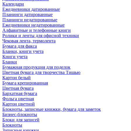
Календари
Ежедневники датированные
Планинги датированные
Планинги недатированные
Ежедневники недатированные
Алфавитные и телефонные книги
Ролики и ленты для офисной техники
Чековая лента, термолента
Бумага для факса
Бланки, книги учета
Книги учета
Бланки
Бумажная продукция для поделок
Цветная бумага для творчества Тишью
Картон белый
Бумага крепированная
Цветная бумага
Бархатная бумага
Фольга цветная
Картон цветной
Блокноты, записные книжки, бумага для заметок
Бизнес-блокноты
Блоки для записей
Блокноты
Записные книжки