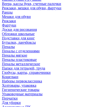
Веера, кассы букв, счетные палочки
Рюкзаки, мешки для обуви, фартуки
Ранцы
Мешки для обуви
Рюкзаки
Фартуки
Доски для рисования
Обложки школьные
Подставки для книг
Бутылки, ланчбоксы
Пеналы
Пеналы с отделениями
Пеналы мягкие
Пеналы пластиковые
Пеналы металлические
Папки для тетрадей, труда
Глобусы, карты, справочники
Кошельки
Наборы первоклассника
Хозтовары, упаковка
Гигиенические товары
Упаковочные материалы
Перчатки
Для уборки
Аксессуары к ПК