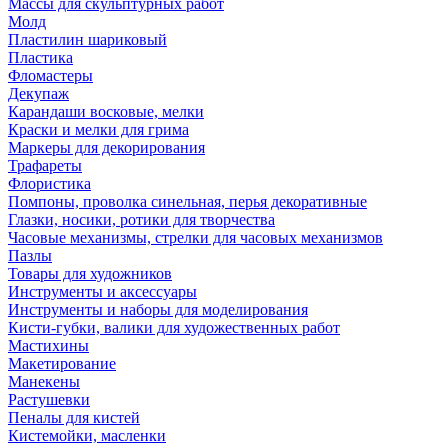
Массы для скульптурных работ
Молд
Пластилин шариковый
Пластика
Фломастеры
Декупаж
Карандаши восковые, мелки
Краски и мелки для грима
Маркеры для декорирования
Трафареты
Флористика
Помпоны, проволка синельная, перья декоративные
Глазки, носики, ротики для творчества
Часовые механизмы, стрелки для часовых механизмов
Пазлы
Товары для художников
Инструменты и аксессуары
Инструменты и наборы для моделирования
Кисти-губки, валики для художественных работ
Мастихины
Макетирование
Манекены
Растушевки
Пеналы для кистей
Кистемойки, масленки