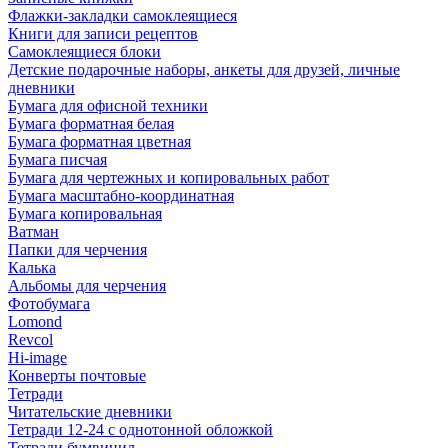
Флажки-закладки самоклеящиеся
Книги для записи рецептов
Самоклеящиеся блоки
Детские подарочные наборы, анкеты для друзей, личные
дневники
Бумага для офисной техники
Бумага форматная белая
Бумага форматная цветная
Бумага писчая
Бумага для чертежных и копировальных работ
Бумага масштабно-координатная
Бумага копировальная
Ватман
Папки для черчения
Калька
Альбомы для черчения
Фотобумага
Lomond
Revcol
Hi-image
Конверты почтовые
Тетради
Читательские дневники
Тетради 12-24 с однотонной обложкой
Тетради бумвинил