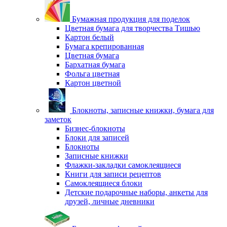
Бумажная продукция для поделок
Цветная бумага для творчества Тишью
Картон белый
Бумага крепированная
Цветная бумага
Бархатная бумага
Фольга цветная
Картон цветной
Блокноты, записные книжки, бумага для
заметок
Бизнес-блокноты
Блоки для записей
Блокноты
Записные книжки
Флажки-закладки самоклеящиеся
Книги для записи рецептов
Самоклеящиеся блоки
Детские подарочные наборы, анкеты для
друзей, личные дневники