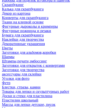
Наборы для поделок из бисера и пайеток
Скрапбукинг
Калька для скрапбукинга
Декор из картона
Конверты для скрапбукинга
Ткани на клеевой основе
Фигурные дыроколы и кримперы
Фигурные ножницы и резаки
Бумага для скрапбукинга
Наклейки для творчества
Декоративные украшения
Цветы
Заготовки для альбомов,коробки
Шармы
Штампы,печати,эмбоссинг
Заготовки для открыток с конвертами
Заготовки для творчества
аксессуары для склейки
Уголки для фото
Фетр
Блестки, стразы, камни
Товары для лепки и скульптурных работ
Доски и стеки для пластилина
Пластилин школьный
Массы для лепки детские, песок