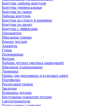
Контуры, наборы контуров
Контуры универсальные
Контуры по ткани
Наборы контуров
Контуры по стеклу и керамике
Контуры по шелку
Контуры с эффектами
Пенокартон
Школьные товары
Краски детские
Акварель
Гуашь
Пальчиковые
Витраж
Наборы детских цветных карандашей
Школьное планирование
Дневники
Папки для дипломных и курсовых работ
Портфолио
Расписания уроков
Закладки
Ножницы детские
Настольные покрытия детские
Светоотражатели
Папки-сумки с ручками