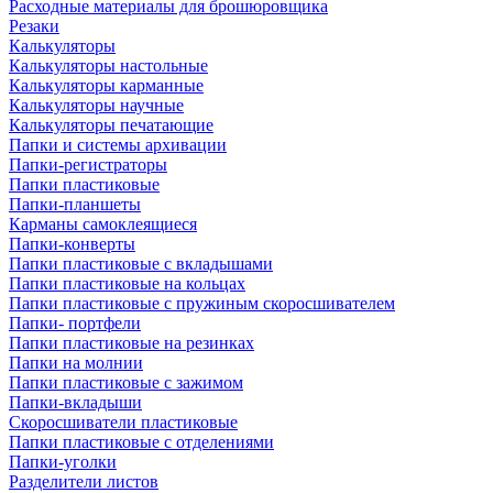
Расходные материалы для брошюровщика
Резаки
Калькуляторы
Калькуляторы настольные
Калькуляторы карманные
Калькуляторы научные
Калькуляторы печатающие
Папки и системы архивации
Папки-регистраторы
Папки пластиковые
Папки-планшеты
Карманы самоклеящиеся
Папки-конверты
Папки пластиковые с вкладышами
Папки пластиковые на кольцах
Папки пластиковые с пружиным скоросшивателем
Папки- портфели
Папки пластиковые на резинках
Папки на молнии
Папки пластиковые с зажимом
Папки-вкладыши
Скоросшиватели пластиковые
Папки пластиковые с отделениями
Папки-уголки
Разделители листов