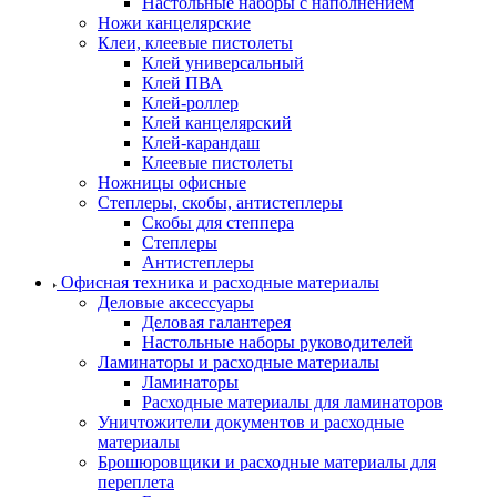
Настольные наборы с наполнением
Ножи канцелярские
Клеи, клеевые пистолеты
Клей универсальный
Клей ПВА
Клей-роллер
Клей канцелярский
Клей-карандаш
Клеевые пистолеты
Ножницы офисные
Степлеры, скобы, антистеплеры
Скобы для степпера
Степлеры
Антистеплеры
Офисная техника и расходные материалы
Деловые аксессуары
Деловая галантерея
Настольные наборы руководителей
Ламинаторы и расходные материалы
Ламинаторы
Расходные материалы для ламинаторов
Уничтожители документов и расходные
материалы
Брошюровщики и расходные материалы для
переплета