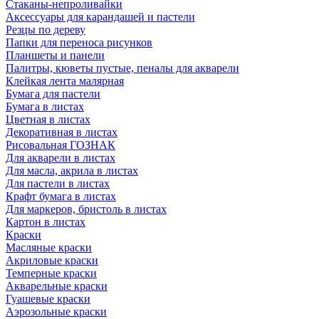
Стаканы-непроливайки
Аксессуары для карандашей и пастели
Резцы по дереву
Папки для переноса рисунков
Планшеты и панели
Палитры, кюветы пустые, пеналы для акварели
Клейкая лента малярная
Бумага для пастели
Бумага в листах
Цветная в листах
Декоративная в листах
Рисовальная ГОЗНАК
Для акварели в листах
Для масла, акрила в листах
Для пастели в листах
Крафт бумага в листах
Для маркеров, бристоль в листах
Картон в листах
Краски
Масляные краски
Акриловые краски
Темперные краски
Акварельные краски
Гуашевые краски
Аэрозольные краски