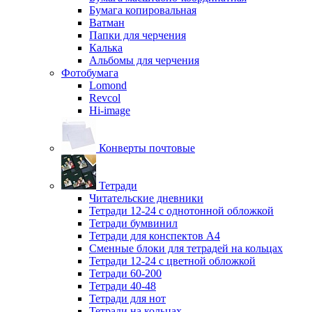
Бумага копировальная
Ватман
Папки для черчения
Калька
Альбомы для черчения
Фотобумага
Lomond
Revcol
Hi-image
Конверты почтовые
Тетради
Читательские дневники
Тетради 12-24 с однотонной обложкой
Тетради бумвинил
Тетради для конспектов А4
Сменные блоки для тетрадей на кольцах
Тетради 12-24 с цветной обложкой
Тетради 60-200
Тетради 40-48
Тетради для нот
Тетради на кольцах