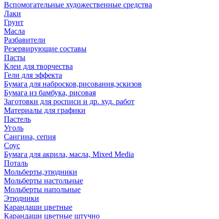
Вспомогательные художественные средства
Лаки
Грунт
Масла
Разбавители
Резервирующие составы
Пасты
Клеи для творчества
Гели для эффекта
Бумага для набросков,рисования,эскизов
Бумага из бамбука, рисовая
Заготовки для росписи и др. худ. работ
Материалы для графики
Пастель
Уголь
Сангина, сепия
Соус
Бумага для акрила, масла, Mixed Media
Поталь
Мольберты,этюдники
Мольберты настольные
Мольберты напольные
Этюдники
Карандаши цветные
Карандаши цветные штучно