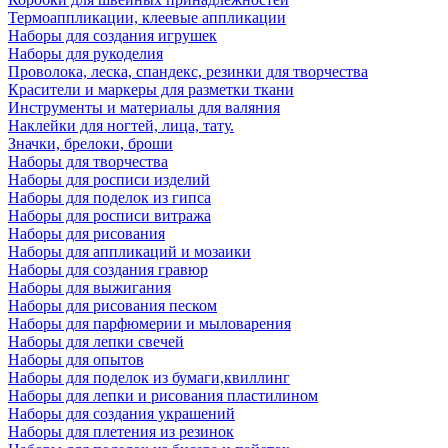
Термоаппликации, клеевые аппликации
Наборы для создания игрушек
Наборы для рукоделия
Проволока, леска, спандекс, резинки для творчества
Красители и маркеры для разметки ткани
Инструменты и материалы для валяния
Наклейки для ногтей, лица, тату.
Значки, брелоки, броши
Наборы для творчества
Наборы для росписи изделий
Наборы для поделок из гипса
Наборы для росписи витража
Наборы для рисования
Наборы для аппликаций и мозаики
Наборы для создания гравюр
Наборы для выжигания
Наборы для рисования песком
Наборы для парфюмерии и мыловарения
Наборы для лепки свечей
Наборы для опытов
Наборы для поделок из бумаги,квиллинг
Наборы для лепки и рисования пластилином
Наборы для создания украшений
Наборы для плетения из резинок