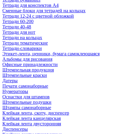
Тетради для конспектов А4
Сменные блоки для тетрадей на кольцах
Тетради 12-24 с цветной обложкой
Тетради 60-200
Тетради 40-48
Тетради для нот
Тетради на кольцах
Тетради тематические
Тетради-словарики
Этикет-лента, ценники, бумага самоклеющаяся
Альбомы для рисования
Офисные принадлежности
Штемпельная продукция
Штемпельные краски
Датеры
Печати самонаборные
Нумераторы
Оснастки для штампов
Штемпельные подушки
Штампы самонаборные
Клейкая лента, скотч, диспенсер
Клейкая лента канцелярская
Клейкая лента двусторонняя
Диспенсеры