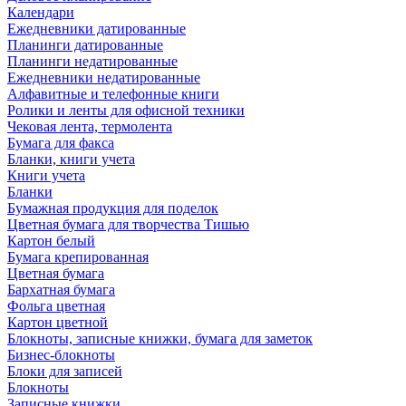
Календари
Ежедневники датированные
Планинги датированные
Планинги недатированные
Ежедневники недатированные
Алфавитные и телефонные книги
Ролики и ленты для офисной техники
Чековая лента, термолента
Бумага для факса
Бланки, книги учета
Книги учета
Бланки
Бумажная продукция для поделок
Цветная бумага для творчества Тишью
Картон белый
Бумага крепированная
Цветная бумага
Бархатная бумага
Фольга цветная
Картон цветной
Блокноты, записные книжки, бумага для заметок
Бизнес-блокноты
Блоки для записей
Блокноты
Записные книжки