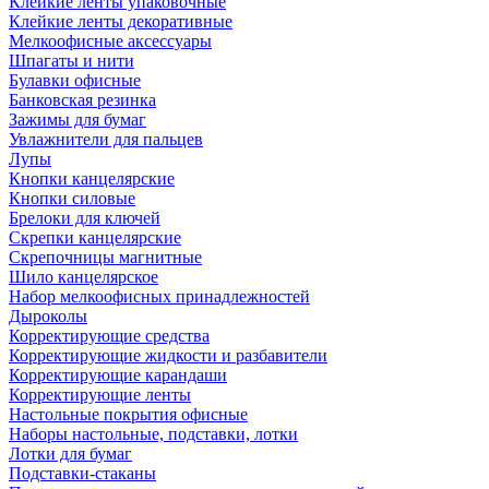
Клейкие ленты упаковочные
Клейкие ленты декоративные
Мелкоофисные аксессуары
Шпагаты и нити
Булавки офисные
Банковская резинка
Зажимы для бумаг
Увлажнители для пальцев
Лупы
Кнопки канцелярские
Кнопки силовые
Брелоки для ключей
Скрепки канцелярские
Скрепочницы магнитные
Шило канцелярское
Набор мелкоофисных принадлежностей
Дыроколы
Корректирующие средства
Корректирующие жидкости и разбавители
Корректирующие карандаши
Корректирующие ленты
Настольные покрытия офисные
Наборы настольные, подставки, лотки
Лотки для бумаг
Подставки-стаканы