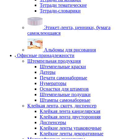
Тетради тематические
Тетради-словарики
Этикет-лента, ценники, бумага
самоклеющаяся
Альбомы для рисования
Офисные принадлежности
Штемпельная продукция
Штемпельные краски
Датеры
Печати самонаборные
Нумераторы
Оснастки для штампов
Штемпельные подушки
Штампы самонаборные
Клейкая лента, скотч, диспенсер
Клейкая лента канцелярская
Клейкая лента двусторонняя
Диспенсеры
Клейкие ленты упаковочные
Клейкие ленты декоративные