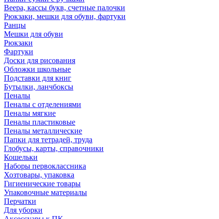
Веера, кассы букв, счетные палочки
Рюкзаки, мешки для обуви, фартуки
Ранцы
Мешки для обуви
Рюкзаки
Фартуки
Доски для рисования
Обложки школьные
Подставки для книг
Бутылки, ланчбоксы
Пеналы
Пеналы с отделениями
Пеналы мягкие
Пеналы пластиковые
Пеналы металлические
Папки для тетрадей, труда
Глобусы, карты, справочники
Кошельки
Наборы первоклассника
Хозтовары, упаковка
Гигиенические товары
Упаковочные материалы
Перчатки
Для уборки
Аксессуары к ПК