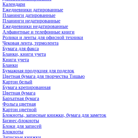
Календари
Ежедневники датированные
Планинги датированные
Планинги недатированные
Ежедневники недатированные
Алфавитные и телефонные книги
Ролики и ленты для офисной техники
Чековая лента, термолента
Бумага для факса
Бланки, книги учета
Книги учета
Бланки
Бумажная продукция для поделок
Цветная бумага для творчества Тишью
Картон белый
Бумага крепированная
Цветная бумага
Бархатная бумага
Фольга цветная
Картон цветной
Блокноты, записные книжки, бумага для заметок
Бизнес-блокноты
Блоки для записей
Блокноты
Записные книжки