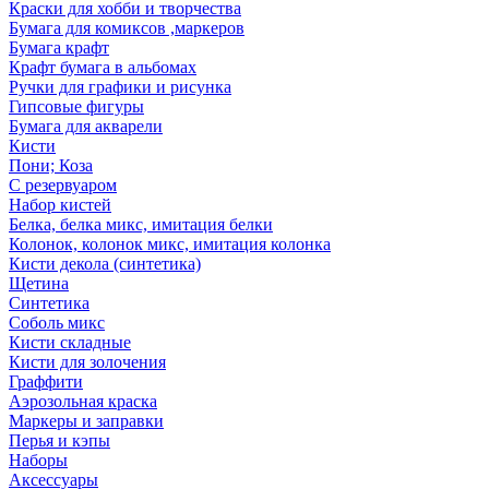
Краски для хобби и творчества
Бумага для комиксов ,маркеров
Бумага крафт
Крафт бумага в альбомах
Ручки для графики и рисунка
Гипсовые фигуры
Бумага для акварели
Кисти
Пони; Коза
С резервуаром
Набор кистей
Белка, белка микс, имитация белки
Колонок, колонок микс, имитация колонка
Кисти декола (синтетика)
Щетина
Синтетика
Соболь микс
Кисти складные
Кисти для золочения
Граффити
Аэрозольная краска
Маркеры и заправки
Перья и кэпы
Наборы
Аксессуары