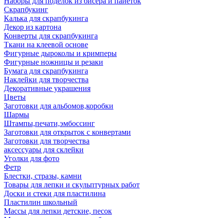
Наборы для поделок из бисера и пайеток
Скрапбукинг
Калька для скрапбукинга
Декор из картона
Конверты для скрапбукинга
Ткани на клеевой основе
Фигурные дыроколы и кримперы
Фигурные ножницы и резаки
Бумага для скрапбукинга
Наклейки для творчества
Декоративные украшения
Цветы
Заготовки для альбомов,коробки
Шармы
Штампы,печати,эмбоссинг
Заготовки для открыток с конвертами
Заготовки для творчества
аксессуары для склейки
Уголки для фото
Фетр
Блестки, стразы, камни
Товары для лепки и скульптурных работ
Доски и стеки для пластилина
Пластилин школьный
Массы для лепки детские, песок