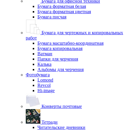
Бумага для офисной техники
Бумага форматная белая
Бумага форматная цветная
Бумага писчая
Бумага для чертежных и копировальных
работ
Бумага масштабно-координатная
Бумага копировальная
Ватман
Папки для черчения
Калька
Альбомы для черчения
Фотобумага
Lomond
Revcol
Hi-image
Конверты почтовые
Тетради
Читательские дневники