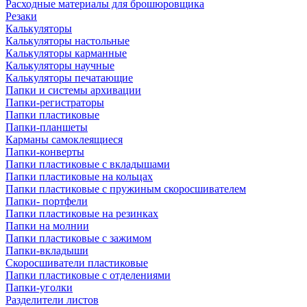
Расходные материалы для брошюровщика
Резаки
Калькуляторы
Калькуляторы настольные
Калькуляторы карманные
Калькуляторы научные
Калькуляторы печатающие
Папки и системы архивации
Папки-регистраторы
Папки пластиковые
Папки-планшеты
Карманы самоклеящиеся
Папки-конверты
Папки пластиковые с вкладышами
Папки пластиковые на кольцах
Папки пластиковые с пружиным скоросшивателем
Папки- портфели
Папки пластиковые на резинках
Папки на молнии
Папки пластиковые с зажимом
Папки-вкладыши
Скоросшиватели пластиковые
Папки пластиковые с отделениями
Папки-уголки
Разделители листов