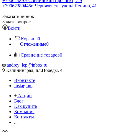
+79062389792
Ленинский проспект, 7-9
+79062389445
г. Черняховск , улица Ленина, 41
Заказать звонок
Задать вопрос
Войти
Корзина
0
Отложенные
0
Сравнение товаров
0
andrey_lep@inbox.ru
Калининград, пл.Победы, 4
Вконтакте
Instagram
Акции
Блог
Как купить
Компания
Контакты
...