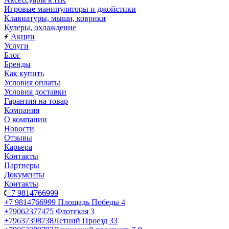
Игровые манипуляторы и джойстики
Клавиатуры, мыши, коврики
Кулеры, охлаждение
Акции
Услуги
Блог
Бренды
Как купить
Условия оплаты
Условия доставки
Гарантия на товар
Компания
О компании
Новости
Отзывы
Карьера
Контакты
Партнеры
Документы
Контакты
+7 9814766999
+7 9814766999
Площадь Победы 4
+79062377475
Флотская 3
+79637398738
Летний Проезд 33