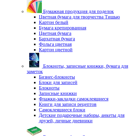
Бумажная продукция для поделок
Цветная бумага для творчества Тишью
Картон белый
Бумага крепированная
Цветная бумага
Бархатная бумага
Фольга цветная
Картон цветной
Блокноты, записные книжки, бумага для
заметок
Бизнес-блокноты
Блоки для записей
Блокноты
Записные книжки
Флажки-закладки самоклеящиеся
Книги для записи рецептов
Самоклеящиеся блоки
Детские подарочные наборы, анкеты для
друзей, личные дневники