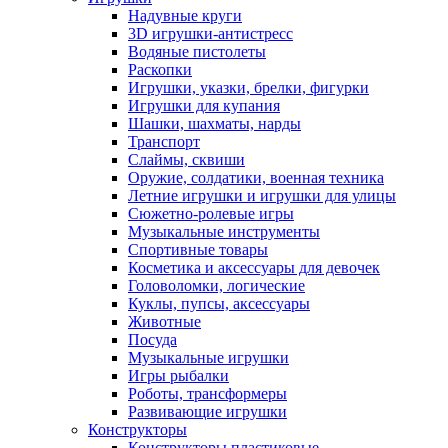
Надувные круги
3D игрушки-антистресс
Водяные пистолеты
Раскопки
Игрушки, указки, брелки, фигурки
Игрушки для купания
Шашки, шахматы, нарды
Транспорт
Слаймы, сквиши
Оружие, солдатики, военная техника
Летние игрушки и игрушки для улицы
Сюжетно-ролевые игры
Музыкальные инструменты
Спортивные товары
Косметика и аксессуары для девочек
Головоломки, логические
Куклы, пупсы, аксессуары
Животные
Посуда
Музыкальные игрушки
Игры рыбалки
Роботы, трансформеры
Развивающие игрушки
Конструкторы
Конструкторы пластиковые