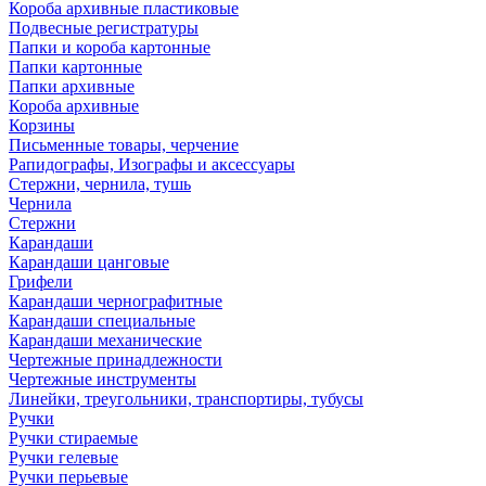
Короба архивные пластиковые
Подвесные регистратуры
Папки и короба картонные
Папки картонные
Папки архивные
Короба архивные
Корзины
Письменные товары, черчение
Рапидографы, Изографы и аксессуары
Стержни, чернила, тушь
Чернила
Стержни
Карандаши
Карандаши цанговые
Грифели
Карандаши чернографитные
Карандаши специальные
Карандаши механические
Чертежные принадлежности
Чертежные инструменты
Линейки, треугольники, транспортиры, тубусы
Ручки
Ручки стираемые
Ручки гелевые
Ручки перьевые