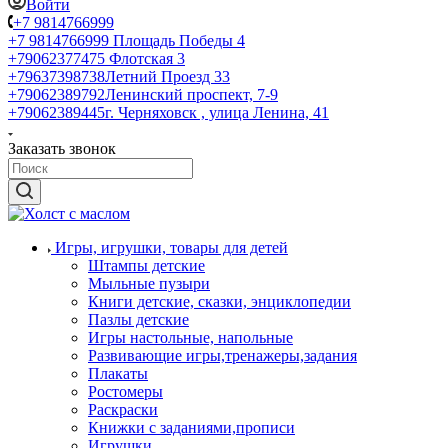
Войти
+7 9814766999
+7 9814766999
Площадь Победы 4
+79062377475
Флотская 3
+79637398738
Летний Проезд 33
+79062389792
Ленинский проспект, 7-9
+79062389445
г. Черняховск , улица Ленина, 41
Заказать звонок
Игры, игрушки, товары для детей
Штампы детские
Мыльные пузыри
Книги детские, сказки, энциклопедии
Пазлы детские
Игры настольные, напольные
Развивающие игры,тренажеры,задания
Плакаты
Ростомеры
Раскраски
Книжки с заданиями,прописи
Игрушки