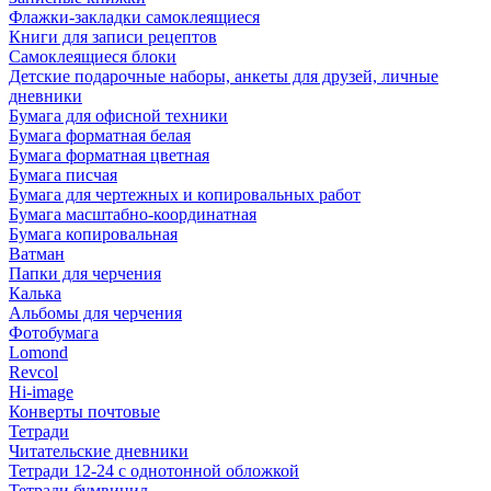
Флажки-закладки самоклеящиеся
Книги для записи рецептов
Самоклеящиеся блоки
Детские подарочные наборы, анкеты для друзей, личные
дневники
Бумага для офисной техники
Бумага форматная белая
Бумага форматная цветная
Бумага писчая
Бумага для чертежных и копировальных работ
Бумага масштабно-координатная
Бумага копировальная
Ватман
Папки для черчения
Калька
Альбомы для черчения
Фотобумага
Lomond
Revcol
Hi-image
Конверты почтовые
Тетради
Читательские дневники
Тетради 12-24 с однотонной обложкой
Тетради бумвинил