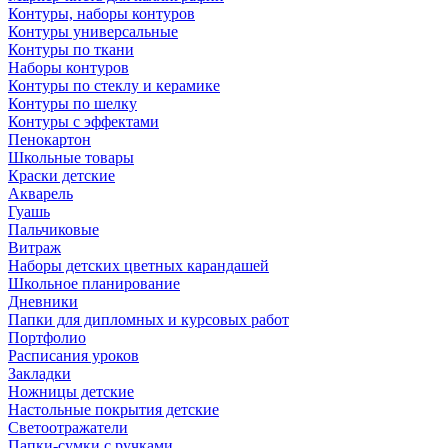
Контуры, наборы контуров
Контуры универсальные
Контуры по ткани
Наборы контуров
Контуры по стеклу и керамике
Контуры по шелку
Контуры с эффектами
Пенокартон
Школьные товары
Краски детские
Акварель
Гуашь
Пальчиковые
Витраж
Наборы детских цветных карандашей
Школьное планирование
Дневники
Папки для дипломных и курсовых работ
Портфолио
Расписания уроков
Закладки
Ножницы детские
Настольные покрытия детские
Светоотражатели
Папки-сумки с ручками