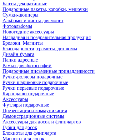
Банты декоративные
Подарочные пакеты, коробки, мешочки
Сумки-шопперы
Альбомы и листы для монет
Фотоальбомы
Новогодние аксессуары
Наградная и поздравительная продукция
Брелоки, Магниты
Благодарности, грамоты, дипломы
Дизайн-бумага
Папки адресные
Рамки для фотографий
Подарочные письменные принадлежности
Ручки-роллеры подарочные
Ручки шариковые подарочные
Ручки перьевые подарочные
Карандаши подарочные
Аксессуары
Футляры подарочные
Презентация и коммуникация
Демонстрационные системы
Аксессуары для досок и флипчартов
Губки для досок
Блокноты для флипчарта
Магниты для досок