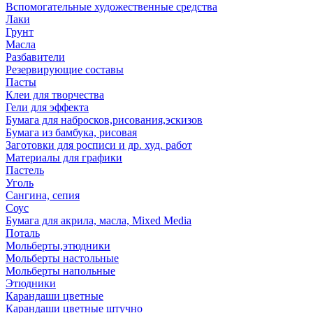
Вспомогательные художественные средства
Лаки
Грунт
Масла
Разбавители
Резервирующие составы
Пасты
Клеи для творчества
Гели для эффекта
Бумага для набросков,рисования,эскизов
Бумага из бамбука, рисовая
Заготовки для росписи и др. худ. работ
Материалы для графики
Пастель
Уголь
Сангина, сепия
Соус
Бумага для акрила, масла, Mixed Media
Поталь
Мольберты,этюдники
Мольберты настольные
Мольберты напольные
Этюдники
Карандаши цветные
Карандаши цветные штучно