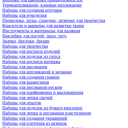
Термоаппликации, клеевые аппликации
Наборы для создания игрушек
Наборы для рукоделия
Проволока, леска, спандекс, резинки для творчества
Красители и маркеры для разметки ткани
Инструменты и материалы для валяния
Наклейки для ногтей, лица, тату.
Значки, брелоки, броши
Наборы для творчества
Наборы для росписи изделий
Наборы для поделок из гипса
Наборы для росписи витража
Наборы для рисования
Наборы для аппликаций и мозаики
Наборы для создания гравюр
Наборы для выжигания
Наборы для рисования песком
Наборы для парфюмерии и мыловарения
Наборы для лепки свечей
Наборы для опытов
Наборы для поделок из бумаги,квиллинг
Наборы для лепки и рисования пластилином
Наборы для создания украшений
Наборы для плетения из резинок