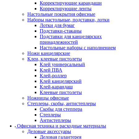
Корректирующие карандаши
Корректирующие ленты
Настольные покрытия офисные
Наборы настольные, подставки, лотки
Лотки для бумаг
Подставки-стаканы
Подставки для канцелярских
принадлежностей
Настольные наборы с наполнением
Ножи канцелярские
Клеи, клеевые пистолеты
Клей универсальный
Клей ПВА
Клей-роллер
Клей канцелярский
Клей-карандаш
Клеевые пистолеты
Ножницы офисные
Степлеры, скобы, антистеплеры
Скобы для степпера
Степлеры
Антистеплеры
Офисная техника и расходные материалы
Деловые аксессуары
Деловая галантерея