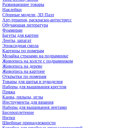
Развивающие товары
Наклейки
Сборные модели ,3D Пазл
Арт-терапия, раскраски-антистресс
Обучающая литература
Фоамиран
Багеты для картин
Ленты, шпагат
Эпоксидная смола
Картины по номерам
Мозайка стразами на подрамнике
Живопись на холсте с подрамником
Живопись на дереве
Живопись на картоне
Открытки по номерам
Товары для шитья и рукоделия
Наборы для вышивания крестом
Пряжа
Канва, пяльцы, иглы
Инструменты для вязания
Наборы для вышивания лентами
Бисероплетение
Нитки
Швейные принадлежности
Коробки для швейных принадлежностей