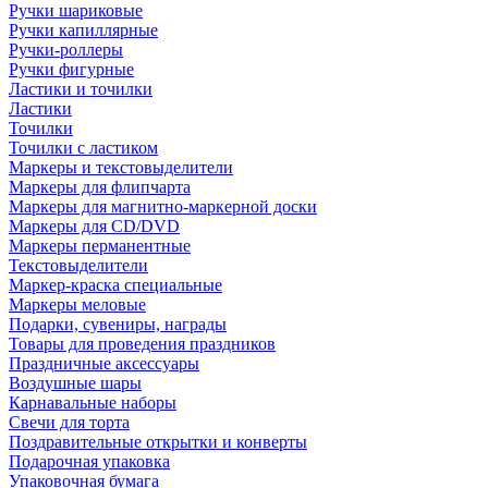
Ручки шариковые
Ручки капиллярные
Ручки-роллеры
Ручки фигурные
Ластики и точилки
Ластики
Точилки
Точилки с ластиком
Маркеры и текстовыделители
Маркеры для флипчарта
Маркеры для магнитно-маркерной доски
Маркеры для CD/DVD
Маркеры перманентные
Текстовыделители
Маркер-краска специальные
Маркеры меловые
Подарки, сувениры, награды
Товары для проведения праздников
Праздничные аксессуары
Воздушные шары
Карнавальные наборы
Свечи для торта
Поздравительные открытки и конверты
Подарочная упаковка
Упаковочная бумага