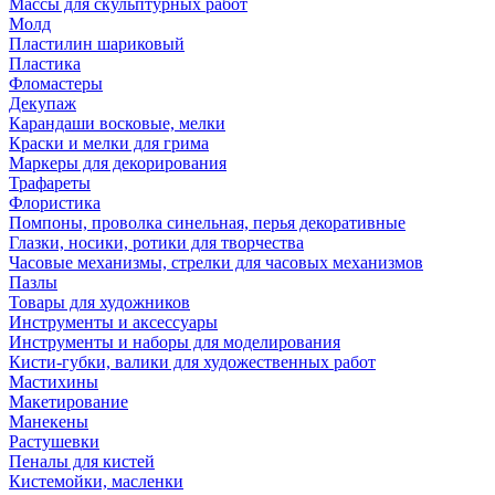
Массы для скульптурных работ
Молд
Пластилин шариковый
Пластика
Фломастеры
Декупаж
Карандаши восковые, мелки
Краски и мелки для грима
Маркеры для декорирования
Трафареты
Флористика
Помпоны, проволка синельная, перья декоративные
Глазки, носики, ротики для творчества
Часовые механизмы, стрелки для часовых механизмов
Пазлы
Товары для художников
Инструменты и аксессуары
Инструменты и наборы для моделирования
Кисти-губки, валики для художественных работ
Мастихины
Макетирование
Манекены
Растушевки
Пеналы для кистей
Кистемойки, масленки