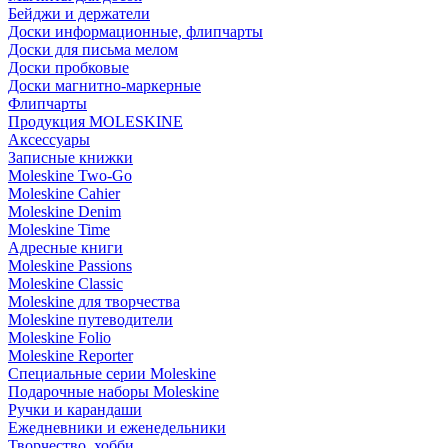
Бейджи и держатели
Доски информационные, флипчарты
Доски для письма мелом
Доски пробковые
Доски магнитно-маркерные
Флипчарты
Продукция MOLESKINE
Аксессуары
Записные книжки
Moleskine Two-Go
Moleskine Cahier
Moleskine Denim
Moleskine Time
Адресные книги
Moleskine Passions
Moleskine Classic
Moleskine для творчества
Moleskine путеводители
Moleskine Folio
Moleskine Reporter
Специальные серии Moleskine
Подарочные наборы Moleskine
Ручки и карандаши
Ежедневники и еженедельники
Творчество, хобби