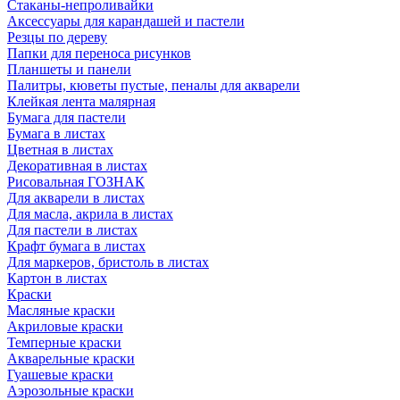
Стаканы-непроливайки
Аксессуары для карандашей и пастели
Резцы по дереву
Папки для переноса рисунков
Планшеты и панели
Палитры, кюветы пустые, пеналы для акварели
Клейкая лента малярная
Бумага для пастели
Бумага в листах
Цветная в листах
Декоративная в листах
Рисовальная ГОЗНАК
Для акварели в листах
Для масла, акрила в листах
Для пастели в листах
Крафт бумага в листах
Для маркеров, бристоль в листах
Картон в листах
Краски
Масляные краски
Акриловые краски
Темперные краски
Акварельные краски
Гуашевые краски
Аэрозольные краски