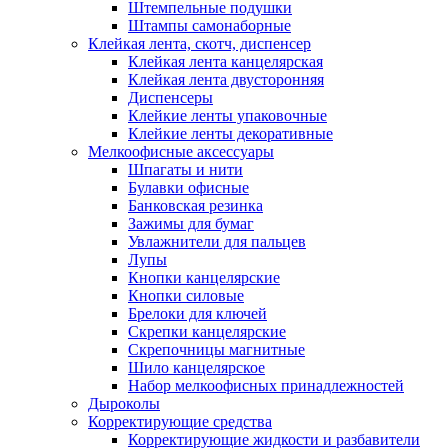
Штемпельные подушки
Штампы самонаборные
Клейкая лента, скотч, диспенсер
Клейкая лента канцелярская
Клейкая лента двусторонняя
Диспенсеры
Клейкие ленты упаковочные
Клейкие ленты декоративные
Мелкоофисные аксессуары
Шпагаты и нити
Булавки офисные
Банковская резинка
Зажимы для бумаг
Увлажнители для пальцев
Лупы
Кнопки канцелярские
Кнопки силовые
Брелоки для ключей
Скрепки канцелярские
Скрепочницы магнитные
Шило канцелярское
Набор мелкоофисных принадлежностей
Дыроколы
Корректирующие средства
Корректирующие жидкости и разбавители