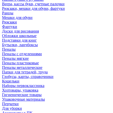
Веера, кассы букв, счетные палочки
Рюкзаки, мешки для обуви, фартуки
Ранцы
Мешки для обуви
Рюкзаки
Фартуки
Доски для рисования
Обложки школьные
Подставки для книг
Бутылки, ланчбоксы
Пеналы
Пеналы с отделениями
Пеналы мягкие
Пеналы пластиковые
Пеналы металлические
Папки для тетрадей, труда
Глобусы, карты, справочники
Кошельки
Наборы первоклассника
Хозтовары, упаковка
Гигиенические товары
Упаковочные материалы
Перчатки
Для уборки
Аксессуары к ПК