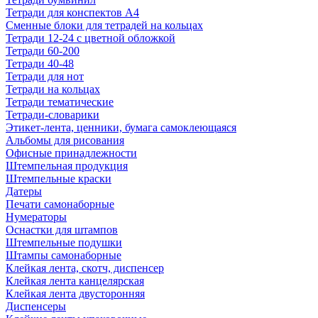
Тетради для конспектов А4
Сменные блоки для тетрадей на кольцах
Тетради 12-24 с цветной обложкой
Тетради 60-200
Тетради 40-48
Тетради для нот
Тетради на кольцах
Тетради тематические
Тетради-словарики
Этикет-лента, ценники, бумага самоклеющаяся
Альбомы для рисования
Офисные принадлежности
Штемпельная продукция
Штемпельные краски
Датеры
Печати самонаборные
Нумераторы
Оснастки для штампов
Штемпельные подушки
Штампы самонаборные
Клейкая лента, скотч, диспенсер
Клейкая лента канцелярская
Клейкая лента двусторонняя
Диспенсеры