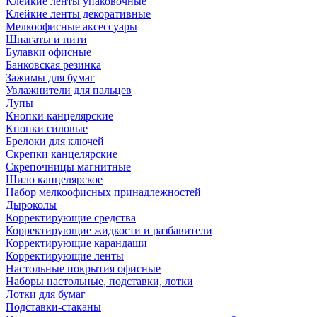
Клейкие ленты упаковочные
Клейкие ленты декоративные
Мелкоофисные аксессуары
Шпагаты и нити
Булавки офисные
Банковская резинка
Зажимы для бумаг
Увлажнители для пальцев
Лупы
Кнопки канцелярские
Кнопки силовые
Брелоки для ключей
Скрепки канцелярские
Скрепочницы магнитные
Шило канцелярское
Набор мелкоофисных принадлежностей
Дыроколы
Корректирующие средства
Корректирующие жидкости и разбавители
Корректирующие карандаши
Корректирующие ленты
Настольные покрытия офисные
Наборы настольные, подставки, лотки
Лотки для бумаг
Подставки-стаканы