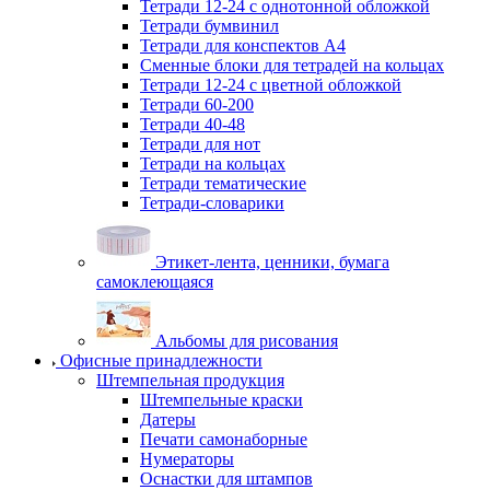
Тетради 12-24 с однотонной обложкой
Тетради бумвинил
Тетради для конспектов А4
Сменные блоки для тетрадей на кольцах
Тетради 12-24 с цветной обложкой
Тетради 60-200
Тетради 40-48
Тетради для нот
Тетради на кольцах
Тетради тематические
Тетради-словарики
Этикет-лента, ценники, бумага
самоклеющаяся
Альбомы для рисования
Офисные принадлежности
Штемпельная продукция
Штемпельные краски
Датеры
Печати самонаборные
Нумераторы
Оснастки для штампов