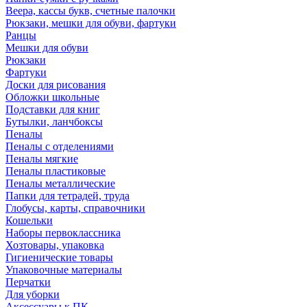
Веера, кассы букв, счетные палочки
Рюкзаки, мешки для обуви, фартуки
Ранцы
Мешки для обуви
Рюкзаки
Фартуки
Доски для рисования
Обложки школьные
Подставки для книг
Бутылки, ланчбоксы
Пеналы
Пеналы с отделениями
Пеналы мягкие
Пеналы пластиковые
Пеналы металлические
Папки для тетрадей, труда
Глобусы, карты, справочники
Кошельки
Наборы первоклассника
Хозтовары, упаковка
Гигиенические товары
Упаковочные материалы
Перчатки
Для уборки
Аксессуары к ПК