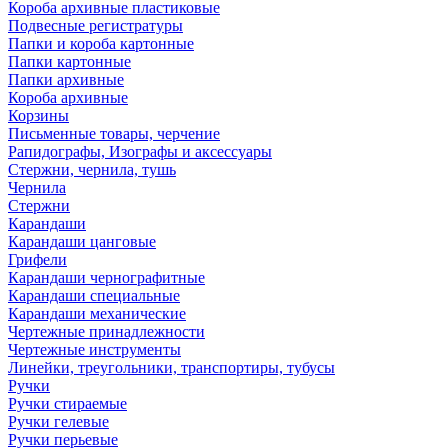
Короба архивные пластиковые
Подвесные регистратуры
Папки и короба картонные
Папки картонные
Папки архивные
Короба архивные
Корзины
Письменные товары, черчение
Рапидографы, Изографы и аксессуары
Стержни, чернила, тушь
Чернила
Стержни
Карандаши
Карандаши цанговые
Грифели
Карандаши чернографитные
Карандаши специальные
Карандаши механические
Чертежные принадлежности
Чертежные инструменты
Линейки, треугольники, транспортиры, тубусы
Ручки
Ручки стираемые
Ручки гелевые
Ручки перьевые