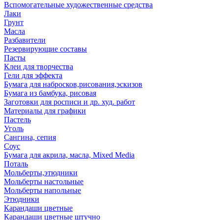
Вспомогательные художественные средства
Лаки
Грунт
Масла
Разбавители
Резервирующие составы
Пасты
Клеи для творчества
Гели для эффекта
Бумага для набросков,рисования,эскизов
Бумага из бамбука, рисовая
Заготовки для росписи и др. худ. работ
Материалы для графики
Пастель
Уголь
Сангина, сепия
Соус
Бумага для акрила, масла, Mixed Media
Поталь
Мольберты,этюдники
Мольберты настольные
Мольберты напольные
Этюдники
Карандаши цветные
Карандаши цветные штучно