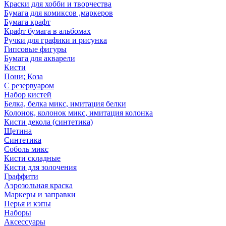
Краски для хобби и творчества
Бумага для комиксов ,маркеров
Бумага крафт
Крафт бумага в альбомах
Ручки для графики и рисунка
Гипсовые фигуры
Бумага для акварели
Кисти
Пони; Коза
С резервуаром
Набор кистей
Белка, белка микс, имитация белки
Колонок, колонок микс, имитация колонка
Кисти декола (синтетика)
Щетина
Синтетика
Соболь микс
Кисти складные
Кисти для золочения
Граффити
Аэрозольная краска
Маркеры и заправки
Перья и кэпы
Наборы
Аксессуары