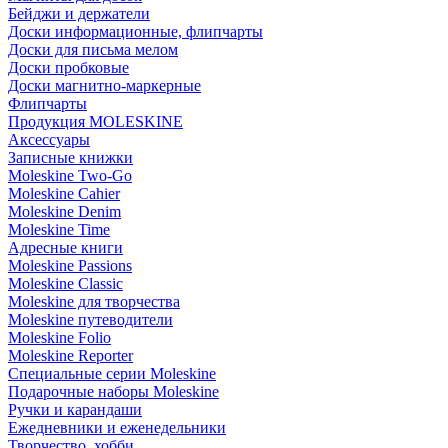
Бейджи и держатели
Доски информационные, флипчарты
Доски для письма мелом
Доски пробковые
Доски магнитно-маркерные
Флипчарты
Продукция MOLESKINE
Аксессуары
Записные книжки
Moleskine Two-Go
Moleskine Cahier
Moleskine Denim
Moleskine Time
Адресные книги
Moleskine Passions
Moleskine Classic
Moleskine для творчества
Moleskine путеводители
Moleskine Folio
Moleskine Reporter
Специальные серии Moleskine
Подарочные наборы Moleskine
Ручки и карандаши
Ежедневники и еженедельники
Творчество, хобби