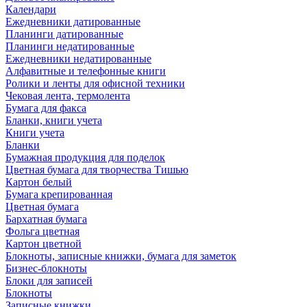
Календари
Ежедневники датированные
Планинги датированные
Планинги недатированные
Ежедневники недатированные
Алфавитные и телефонные книги
Ролики и ленты для офисной техники
Чековая лента, термолента
Бумага для факса
Бланки, книги учета
Книги учета
Бланки
Бумажная продукция для поделок
Цветная бумага для творчества Тишью
Картон белый
Бумага крепированная
Цветная бумага
Бархатная бумага
Фольга цветная
Картон цветной
Блокноты, записные книжки, бумага для заметок
Бизнес-блокноты
Блоки для записей
Блокноты
Записные книжки