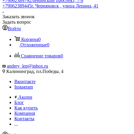
+79062389792
Ленинский проспект, 7-9
+79062389445
г. Черняховск , улица Ленина, 41
Заказать звонок
Задать вопрос
Войти
Корзина
0
Отложенные
0
Сравнение товаров
0
andrey_lep@inbox.ru
Калининград, пл.Победы, 4
Вконтакте
Instagram
Акции
Блог
Как купить
Компания
Контакты
...