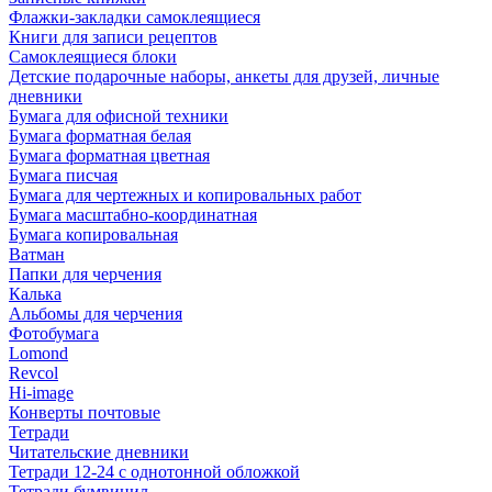
Флажки-закладки самоклеящиеся
Книги для записи рецептов
Самоклеящиеся блоки
Детские подарочные наборы, анкеты для друзей, личные
дневники
Бумага для офисной техники
Бумага форматная белая
Бумага форматная цветная
Бумага писчая
Бумага для чертежных и копировальных работ
Бумага масштабно-координатная
Бумага копировальная
Ватман
Папки для черчения
Калька
Альбомы для черчения
Фотобумага
Lomond
Revcol
Hi-image
Конверты почтовые
Тетради
Читательские дневники
Тетради 12-24 с однотонной обложкой
Тетради бумвинил