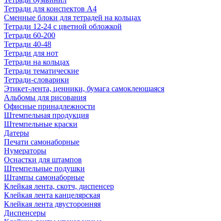
Тетради для конспектов А4
Сменные блоки для тетрадей на кольцах
Тетради 12-24 с цветной обложкой
Тетради 60-200
Тетради 40-48
Тетради для нот
Тетради на кольцах
Тетради тематические
Тетради-словарики
Этикет-лента, ценники, бумага самоклеющаяся
Альбомы для рисования
Офисные принадлежности
Штемпельная продукция
Штемпельные краски
Датеры
Печати самонаборные
Нумераторы
Оснастки для штампов
Штемпельные подушки
Штампы самонаборные
Клейкая лента, скотч, диспенсер
Клейкая лента канцелярская
Клейкая лента двусторонняя
Диспенсеры