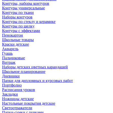
Контуры, наборы контуров
Контуры универсальные
Контуры по ткани
Наборы контуров
Контуры по стеклу и керамике
Контуры по шелку
Контуры с эффектами
Пенокартон
Школьные товары
Краски детские
Акварель
Гуашь
Пальчиковые
Витраж
Наборы детских цветных карандашей
Школьное планирование
Дневники
Папки для дипломных и курсовых работ
Портфолио
Расписания уроков
Закладки
Ножницы детские
Настольные покрытия детские
Светоотражатели
Папки-сумки с ручками