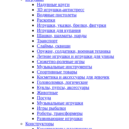
Надувные круги
3D игрушки-антистресс
Водяные пистолеты
Раскопки
Игрушки, указки, брелки, фигурки
Игрушки для купания
Шашки, шахматы, нарды
Транспорт
Слаймы, сквиши
Оружие, солдатики, военная техника
Летние игрушки и игрушки для улицы
Сюжетно-ролевые игры
Музыкальные инструменты
Спортивные товары
Косметика и аксессуары для девочек
Головоломки, логические
Куклы, пупсы, аксессуары
Животные
Посуда
Музыкальные игрушки
Игры рыбалки
Роботы, трансформеры
Развивающие игрушки
Конструкторы
Конструкторы пластиковые