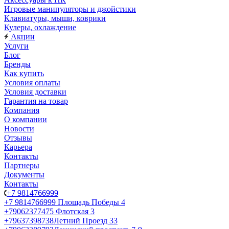
Игровые манипуляторы и джойстики
Клавиатуры, мыши, коврики
Кулеры, охлаждение
Акции
Услуги
Блог
Бренды
Как купить
Условия оплаты
Условия доставки
Гарантия на товар
Компания
О компании
Новости
Отзывы
Карьера
Контакты
Партнеры
Документы
Контакты
+7 9814766999
+7 9814766999
Площадь Победы 4
+79062377475
Флотская 3
+79637398738
Летний Проезд 33