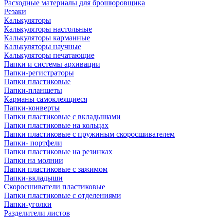
Расходные материалы для брошюровщика
Резаки
Калькуляторы
Калькуляторы настольные
Калькуляторы карманные
Калькуляторы научные
Калькуляторы печатающие
Папки и системы архивации
Папки-регистраторы
Папки пластиковые
Папки-планшеты
Карманы самоклеящиеся
Папки-конверты
Папки пластиковые с вкладышами
Папки пластиковые на кольцах
Папки пластиковые с пружиным скоросшивателем
Папки- портфели
Папки пластиковые на резинках
Папки на молнии
Папки пластиковые с зажимом
Папки-вкладыши
Скоросшиватели пластиковые
Папки пластиковые с отделениями
Папки-уголки
Разделители листов