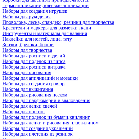
Термоаппликации, клеевые аппликации
Наборы для создания игрушек
Наборы для рукоделия
Проволока, леска, спандекс, резинки для творчества
Красители и маркеры для разметки ткани
Инструменты и материалы для валяния
Наклейки для ногтей, лица, тату.
Значки, брелоки, броши
Наборы для творчества
Наборы для росписи изделий
Наборы для поделок из гипса
Наборы для росписи витража
Наборы для рисования
Наборы для аппликаций и мозаики
Наборы для создания гравюр
Наборы для выжигания
Наборы для рисования песком
Наборы для парфюмерии и мыловарения
Наборы для лепки свечей
Наборы для опытов
Наборы для поделок из бумаги,квиллинг
Наборы для лепки и рисования пластилином
Наборы для создания украшений
Наборы для плетения из резинок