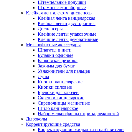
Штемпельные подушки
Штампы самонаборные
Клейкая лента, скотч, диспенсер
Клейкая лента канцелярская
Клейкая лента двусторонняя
Диспенсеры
Клейкие ленты упаковочные
Клейкие ленты декоративные
Мелкоофисные аксессуары
Шпагаты и нити
Булавки офисные
Банковская резинка
Зажимы для бумаг
Увлажнители для пальцев
Лупы
Кнопки канцелярские
Кнопки силовые
Брелоки для ключей
Скрепки канцелярские
Скрепочницы магнитные
Шило канцелярское
Набор мелкоофисных принадлежностей
Дыроколы
Корректирующие средства
Корректирующие жидкости и разбавители