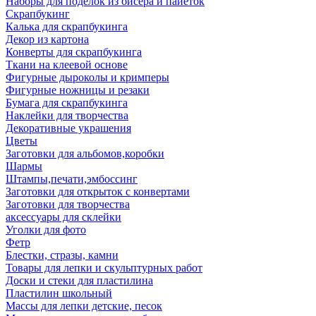
Наборы для поделок из бисера и пайеток
Скрапбукинг
Калька для скрапбукинга
Декор из картона
Конверты для скрапбукинга
Ткани на клеевой основе
Фигурные дыроколы и кримперы
Фигурные ножницы и резаки
Бумага для скрапбукинга
Наклейки для творчества
Декоративные украшения
Цветы
Заготовки для альбомов,коробки
Шармы
Штампы,печати,эмбоссинг
Заготовки для открыток с конвертами
Заготовки для творчества
аксессуары для склейки
Уголки для фото
Фетр
Блестки, стразы, камни
Товары для лепки и скульптурных работ
Доски и стеки для пластилина
Пластилин школьный
Массы для лепки детские, песок