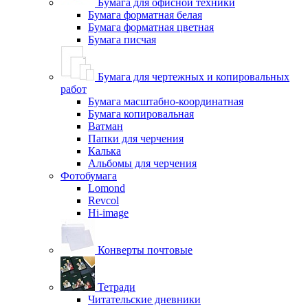
Бумага для офисной техники
Бумага форматная белая
Бумага форматная цветная
Бумага писчая
Бумага для чертежных и копировальных
работ
Бумага масштабно-координатная
Бумага копировальная
Ватман
Папки для черчения
Калька
Альбомы для черчения
Фотобумага
Lomond
Revcol
Hi-image
Конверты почтовые
Тетради
Читательские дневники