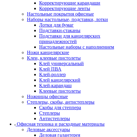
Корректирующие карандаши
Корректирующие ленты
Настольные покрытия офисные
Наборы настольные, подставки, лотки
Лотки для бумаг
Подставки-стаканы
Подставки для канцелярских
принадлежностей
Настольные наборы с наполнением
Ножи канцелярские
Клеи, клеевые пистолеты
Клей универсальный
Клей ПВА
Клей-роллер
Клей канцелярский
Клей-карандаш
Клеевые пистолеты
Ножницы офисные
Степлеры, скобы, антистеплеры
Скобы для степпера
Степлеры
Антистеплеры
Офисная техника и расходные материалы
Деловые аксессуары
Деловая галантерея