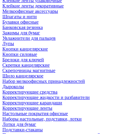
Клейкие ленты упаковочные
Клейкие ленты декоративные
Мелкоофисные аксессуары
Шпагаты и нити
Булавки офисные
Банковская резинка
Зажимы для бумаг
Увлажнители для пальцев
Лупы
Кнопки канцелярские
Кнопки силовые
Брелоки для ключей
Скрепки канцелярские
Скрепочницы магнитные
Шило канцелярское
Набор мелкоофисных принадлежностей
Дыроколы
Корректирующие средства
Корректирующие жидкости и разбавители
Корректирующие карандаши
Корректирующие ленты
Настольные покрытия офисные
Наборы настольные, подставки, лотки
Лотки для бумаг
Подставки-стаканы