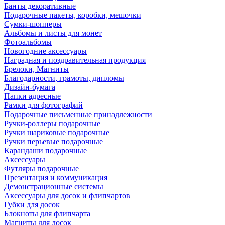
Банты декоративные
Подарочные пакеты, коробки, мешочки
Сумки-шопперы
Альбомы и листы для монет
Фотоальбомы
Новогодние аксессуары
Наградная и поздравительная продукция
Брелоки, Магниты
Благодарности, грамоты, дипломы
Дизайн-бумага
Папки адресные
Рамки для фотографий
Подарочные письменные принадлежности
Ручки-роллеры подарочные
Ручки шариковые подарочные
Ручки перьевые подарочные
Карандаши подарочные
Аксессуары
Футляры подарочные
Презентация и коммуникация
Демонстрационные системы
Аксессуары для досок и флипчартов
Губки для досок
Блокноты для флипчарта
Магниты для досок