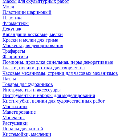
Массы для скульптурных работ
Молд
Пластилин шариковый
Пластика
Фломастеры
Декупаж
Карандаши восковые, мелки
Краски и мелки для грима
Маркеры для декорирования
Трафареты
Флористика
Помпоны, проволка синельная, перья декоративные
Глазки, носики, ротики для творчества
Часовые механизмы, стрелки для часовых механизмов
Пазлы
Товары для художников
Инструменты и аксессуары
Инструменты и наборы для моделирования
Кисти-губки, валики для художественных работ
Мастихины
Макетирование
Манекены
Растушевки
Пеналы для кистей
Кистемойки, масленки