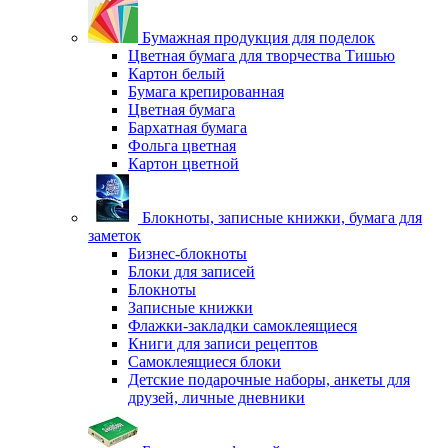
Бумажная продукция для поделок
Цветная бумага для творчества Тишью
Картон белый
Бумага крепированная
Цветная бумага
Бархатная бумага
Фольга цветная
Картон цветной
Блокноты, записные книжки, бумага для
заметок
Бизнес-блокноты
Блоки для записей
Блокноты
Записные книжки
Флажки-закладки самоклеящиеся
Книги для записи рецептов
Самоклеящиеся блоки
Детские подарочные наборы, анкеты для
друзей, личные дневники