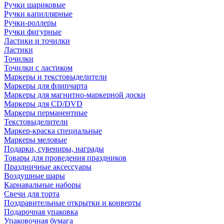
Ручки шариковые
Ручки капиллярные
Ручки-роллеры
Ручки фигурные
Ластики и точилки
Ластики
Точилки
Точилки с ластиком
Маркеры и текстовыделители
Маркеры для флипчарта
Маркеры для магнитно-маркерной доски
Маркеры для CD/DVD
Маркеры перманентные
Текстовыделители
Маркер-краска специальные
Маркеры меловые
Подарки, сувениры, награды
Товары для проведения праздников
Праздничные аксессуары
Воздушные шары
Карнавальные наборы
Свечи для торта
Поздравительные открытки и конверты
Подарочная упаковка
Упаковочная бумага