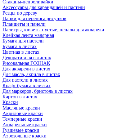
Стаканы-непроливайки
Аксессуары для карандашей и пастели
Резцы по дереву
Папки для переноса рисунков
Планшеты и панели
Палитры, кюветы пустые, пеналы для акварели
Клейкая лента малярная
Бумага для пастели
Бумага в листах
Цветная в листах
Декоративная в листах
Рисовальная ГОЗНАК
Для акварели в листах
Для масла, акрила в листах
Для пастели в листах
Крафт бумага в листах
Для маркеров, бристоль в листах
Картон в листах
Краски
Масляные краски
Акриловые краски
Темперные краски
Акварельные краски
Гуашевые краски
Аэрозольные краски