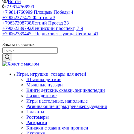
Войти
+7 9814766999
+7 9814766999
Площадь Победы 4
+79062377475
Флотская 3
+79637398738
Летний Проезд 33
+79062389792
Ленинский проспект, 7-9
+79062389445
г. Черняховск , улица Ленина, 41
Заказать звонок
Игры, игрушки, товары для детей
Штампы детские
Мыльные пузыри
Книги детские, сказки, энциклопедии
Пазлы детские
Игры настольные, напольные
Развивающие игры,тренажеры,задания
Плакаты
Ростомеры
Раскраски
Книжки с заданиями,прописи
Игрушки