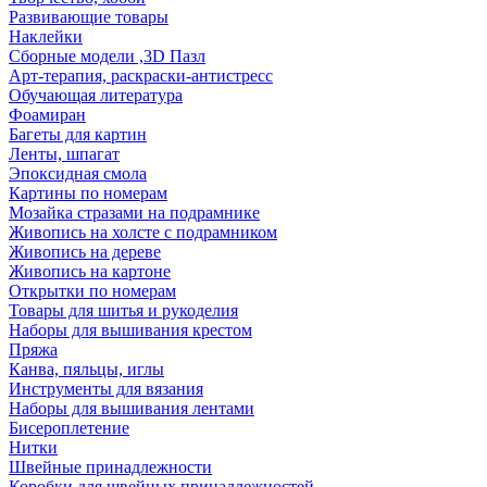
Развивающие товары
Наклейки
Сборные модели ,3D Пазл
Арт-терапия, раскраски-антистресс
Обучающая литература
Фоамиран
Багеты для картин
Ленты, шпагат
Эпоксидная смола
Картины по номерам
Мозайка стразами на подрамнике
Живопись на холсте с подрамником
Живопись на дереве
Живопись на картоне
Открытки по номерам
Товары для шитья и рукоделия
Наборы для вышивания крестом
Пряжа
Канва, пяльцы, иглы
Инструменты для вязания
Наборы для вышивания лентами
Бисероплетение
Нитки
Швейные принадлежности
Коробки для швейных принадлежностей