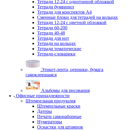
Тетради 12-24 с однотонной обложкой
Тетради бумвинил
Тетради для конспектов А4
Сменные блоки для тетрадей на кольцах
Тетради 12-24 с цветной обложкой
Тетради 60-200
Тетради 40-48
Тетради для нот
Тетради на кольцах
Тетради тематические
Тетради-словарики
Этикет-лента, ценники, бумага
самоклеющаяся
Альбомы для рисования
Офисные принадлежности
Штемпельная продукция
Штемпельные краски
Датеры
Печати самонаборные
Нумераторы
Оснастки для штампов