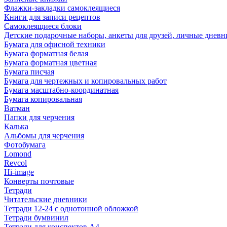
Флажки-закладки самоклеящиеся
Книги для записи рецептов
Самоклеящиеся блоки
Детские подарочные наборы, анкеты для друзей, личные днев
Бумага для офисной техники
Бумага форматная белая
Бумага форматная цветная
Бумага писчая
Бумага для чертежных и копировальных работ
Бумага масштабно-координатная
Бумага копировальная
Ватман
Папки для черчения
Калька
Альбомы для черчения
Фотобумага
Lomond
Revcol
Hi-image
Конверты почтовые
Тетради
Читательские дневники
Тетради 12-24 с однотонной обложкой
Тетради бумвинил
Тетради для конспектов А4