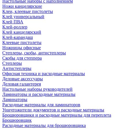
Настольные наборы с наполнением
Ножи канцелярские
Клеи, клеевые пистолеты
Клей универсальный
Клей ПВА
Клей-роллер
Клей канцелярский
Клей-карандаш
Клеевые пистолеты
Ножницы офисные
Степлеры, скобы, антистеплеры
Скобы для степпера
Степлеры
Антистеплеры
Офисная техника и расходные материалы
Деловые аксессуары
Деловая галантерея
Настольные наборы руководителей
Ламинаторы и расходные материалы
Ламинаторы
Расходные материалы для ламинаторов
Уничтожители документов и расходные материалы
Брошюровщики и расходные материалы для переплета
Брошюровщик
Расходные материалы для брошюровщика