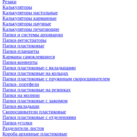
Резаки
Калькуляторы
Калькуляторы настольные
Калькуляторы карманные
Калькуляторы научные
Калькуляторы печатающие
Папки и системы архивации
Папки-регистраторы
Папки пластиковые
Папки-планшеты
Карманы самоклеящиеся
Папки-конверты
Папки пластиковые с вкладышами
Папки пластиковые на кольцах
Папки пластиковые с пружиным скоросшивателем
Папки- портфели
Папки пластиковые на резинках
Папки на молнии
Папки пластиковые с зажимом
Папки-вкладыши
Скоросшиватели пластиковые
Папки пластиковые с отделениями
Папки-уголки
Разделители листов
Короба архивные пластиковые