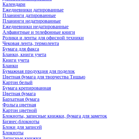
Календари
Ежедневники датированные
Планинги датированные
Планинги недатированные
Ежедневники недатированные
Алфавитные и телефонные книги
Ролики и ленты для офисной техники
Чековая лента, термолента
Бумага для факса
Бланки, книги учета
Книги учета
Бланки
Бумажная продукция для поделок
Цветная бумага для творчества Тишью
Картон белый
Бумага крепированная
Цветная бумага
Бархатная бумага
Фольга цветная
Картон цветной
Блокноты, записные книжки, бумага для заметок
Бизнес-блокноты
Блоки для записей
Блокноты
Записные книжки