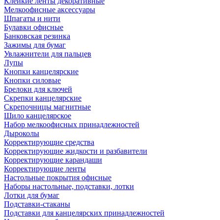
Клейкие ленты декоративные
Мелкоофисные аксессуары
Шпагаты и нити
Булавки офисные
Банковская резинка
Зажимы для бумаг
Увлажнители для пальцев
Лупы
Кнопки канцелярские
Кнопки силовые
Брелоки для ключей
Скрепки канцелярские
Скрепочницы магнитные
Шило канцелярское
Набор мелкоофисных принадлежностей
Дыроколы
Корректирующие средства
Корректирующие жидкости и разбавители
Корректирующие карандаши
Корректирующие ленты
Настольные покрытия офисные
Наборы настольные, подставки, лотки
Лотки для бумаг
Подставки-стаканы
Подставки для канцелярских принадлежностей