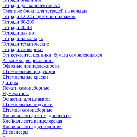
Тетради для конспектов А4
Сменные блоки для тетрадей на кольцах
Тетради 12-24 с цветной обложкой
Тетради 60-200
Тетради 40-48
Тетради для нот
Тетради на кольцах
Тетради тематические
Тетради-словарики
Этикет-лента, ценники, бумага самоклеющаяся
Альбомы для рисования
Офисные принадлежности
Штемпельная продукция
Штемпельные краски
Датеры
Печати самонаборные
Нумераторы
Оснастки для штампов
Штемпельные подушки
Штампы самонаборные
Клейкая лента, скотч, диспенсер
Клейкая лента канцелярская
Клейкая лента двусторонняя
Диспенсеры