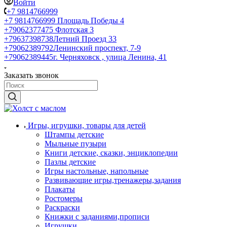
Войти
+7 9814766999
+7 9814766999
Площадь Победы 4
+79062377475
Флотская 3
+79637398738
Летний Проезд 33
+79062389792
Ленинский проспект, 7-9
+79062389445
г. Черняховск , улица Ленина, 41
Заказать звонок
Игры, игрушки, товары для детей
Штампы детские
Мыльные пузыри
Книги детские, сказки, энциклопедии
Пазлы детские
Игры настольные, напольные
Развивающие игры,тренажеры,задания
Плакаты
Ростомеры
Раскраски
Книжки с заданиями,прописи
Игрушки