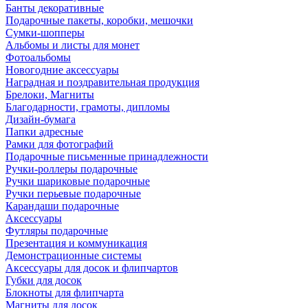
Банты декоративные
Подарочные пакеты, коробки, мешочки
Сумки-шопперы
Альбомы и листы для монет
Фотоальбомы
Новогодние аксессуары
Наградная и поздравительная продукция
Брелоки, Магниты
Благодарности, грамоты, дипломы
Дизайн-бумага
Папки адресные
Рамки для фотографий
Подарочные письменные принадлежности
Ручки-роллеры подарочные
Ручки шариковые подарочные
Ручки перьевые подарочные
Карандаши подарочные
Аксессуары
Футляры подарочные
Презентация и коммуникация
Демонстрационные системы
Аксессуары для досок и флипчартов
Губки для досок
Блокноты для флипчарта
Магниты для досок