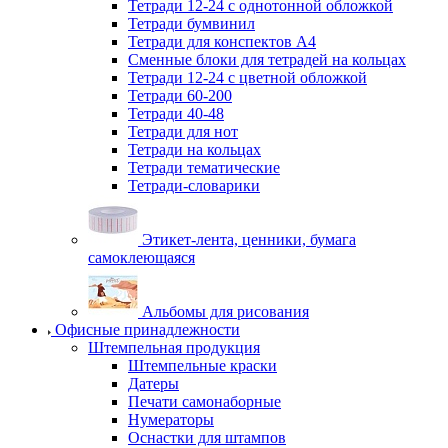
Тетради 12-24 с однотонной обложкой
Тетради бумвинил
Тетради для конспектов А4
Сменные блоки для тетрадей на кольцах
Тетради 12-24 с цветной обложкой
Тетради 60-200
Тетради 40-48
Тетради для нот
Тетради на кольцах
Тетради тематические
Тетради-словарики
Этикет-лента, ценники, бумага
самоклеющаяся
Альбомы для рисования
Офисные принадлежности
Штемпельная продукция
Штемпельные краски
Датеры
Печати самонаборные
Нумераторы
Оснастки для штампов