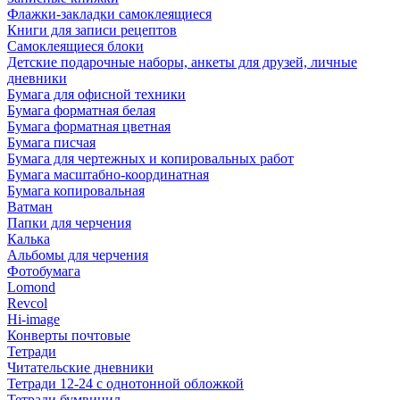
Флажки-закладки самоклеящиеся
Книги для записи рецептов
Самоклеящиеся блоки
Детские подарочные наборы, анкеты для друзей, личные
дневники
Бумага для офисной техники
Бумага форматная белая
Бумага форматная цветная
Бумага писчая
Бумага для чертежных и копировальных работ
Бумага масштабно-координатная
Бумага копировальная
Ватман
Папки для черчения
Калька
Альбомы для черчения
Фотобумага
Lomond
Revcol
Hi-image
Конверты почтовые
Тетради
Читательские дневники
Тетради 12-24 с однотонной обложкой
Тетради бумвинил