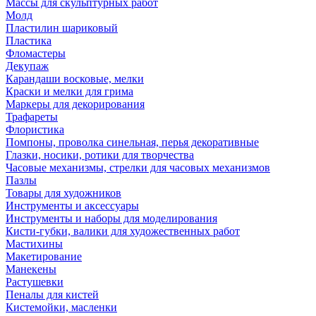
Массы для скульптурных работ
Молд
Пластилин шариковый
Пластика
Фломастеры
Декупаж
Карандаши восковые, мелки
Краски и мелки для грима
Маркеры для декорирования
Трафареты
Флористика
Помпоны, проволка синельная, перья декоративные
Глазки, носики, ротики для творчества
Часовые механизмы, стрелки для часовых механизмов
Пазлы
Товары для художников
Инструменты и аксессуары
Инструменты и наборы для моделирования
Кисти-губки, валики для художественных работ
Мастихины
Макетирование
Манекены
Растушевки
Пеналы для кистей
Кистемойки, масленки