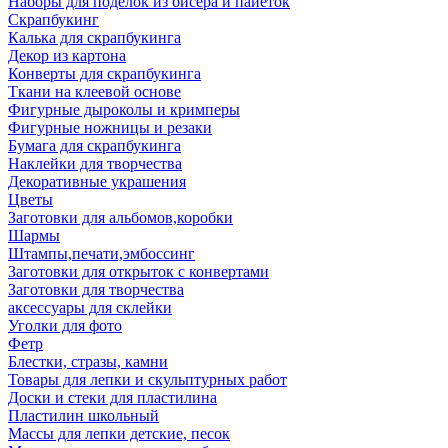
Наборы для поделок из бисера и пайеток
Скрапбукинг
Калька для скрапбукинга
Декор из картона
Конверты для скрапбукинга
Ткани на клеевой основе
Фигурные дыроколы и кримперы
Фигурные ножницы и резаки
Бумага для скрапбукинга
Наклейки для творчества
Декоративные украшения
Цветы
Заготовки для альбомов,коробки
Шармы
Штампы,печати,эмбоссинг
Заготовки для открыток с конвертами
Заготовки для творчества
аксессуары для склейки
Уголки для фото
Фетр
Блестки, стразы, камни
Товары для лепки и скульптурных работ
Доски и стеки для пластилина
Пластилин школьный
Массы для лепки детские, песок