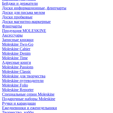
Бейджи и держатели
Доски информационные, флипчарты
Доски для письма мелом
Доски пробковые
Доски магнитно-маркерные
Флипчарты
Продукция MOLESKINE
Аксессуары
Записные книжки
Moleskine Two-Go
Moleskine Cahier
Moleskine Denim
Moleskine Time
Адресные книги
Moleskine Passions
Moleskine Classic
Moleskine для творчества
Moleskine путеводители
Moleskine Folio
Moleskine Reporter
Специальные серии Moleskine
Подарочные наборы Moleskine
Ручки и карандаши
Ежедневники и еженедельники
Творчество, хобби