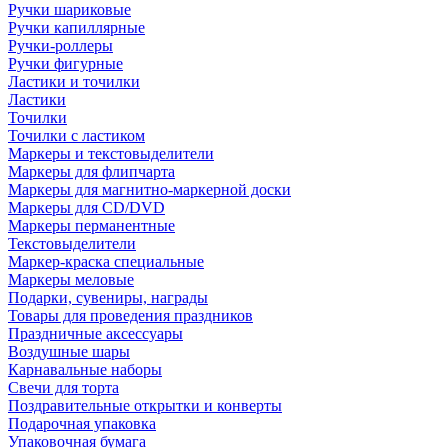
Ручки шариковые
Ручки капиллярные
Ручки-роллеры
Ручки фигурные
Ластики и точилки
Ластики
Точилки
Точилки с ластиком
Маркеры и текстовыделители
Маркеры для флипчарта
Маркеры для магнитно-маркерной доски
Маркеры для CD/DVD
Маркеры перманентные
Текстовыделители
Маркер-краска специальные
Маркеры меловые
Подарки, сувениры, награды
Товары для проведения праздников
Праздничные аксессуары
Воздушные шары
Карнавальные наборы
Свечи для торта
Поздравительные открытки и конверты
Подарочная упаковка
Упаковочная бумага