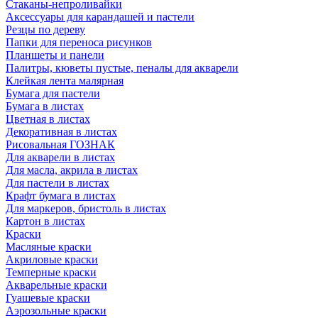
Стаканы-непроливайки
Аксессуары для карандашей и пастели
Резцы по дереву
Папки для переноса рисунков
Планшеты и панели
Палитры, кюветы пустые, пеналы для акварели
Клейкая лента малярная
Бумага для пастели
Бумага в листах
Цветная в листах
Декоративная в листах
Рисовальная ГОЗНАК
Для акварели в листах
Для масла, акрила в листах
Для пастели в листах
Крафт бумага в листах
Для маркеров, бристоль в листах
Картон в листах
Краски
Масляные краски
Акриловые краски
Темперные краски
Акварельные краски
Гуашевые краски
Аэрозольные краски