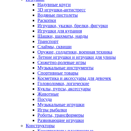
Надувные круги
3D игрушки-антистресс
Водяные пистолеты
Раскопки
Игрушки, указки, брелки, фигурки
Игрушки для купания
Шашки, шахматы, нарды
Транспорт
Слаймы, сквиши
Оружие, солдатики, военная техника
Летние игрушки и игрушки для улицы
Сюжетно-ролевые игры
Музыкальные инструменты
Спортивные товары
Косметика и аксессуары для девочек
Головоломки, логические
Куклы, пупсы, аксессуары
Животные
Посуда
Музыкальные игрушки
Игры рыбалки
Роботы, трансформеры
Развивающие игрушки
Конструкторы
Конструкторы пластиковые