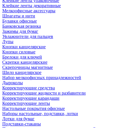
Клейкие ленты упаковочные
Клейкие ленты декоративные
Мелкоофисные аксессуары
Шпагаты и нити
Булавки офисные
Банковская резинка
Зажимы для бумаг
Увлажнители для пальцев
Лупы
Кнопки канцелярские
Кнопки силовые
Брелоки для ключей
Скрепки канцелярские
Скрепочницы магнитные
Шило канцелярское
Набор мелкоофисных принадлежностей
Дыроколы
Корректирующие средства
Корректирующие жидкости и разбавители
Корректирующие карандаши
Корректирующие ленты
Настольные покрытия офисные
Наборы настольные, подставки, лотки
Лотки для бумаг
Подставки-стаканы