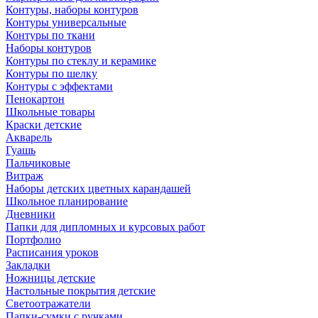
Контуры, наборы контуров
Контуры универсальные
Контуры по ткани
Наборы контуров
Контуры по стеклу и керамике
Контуры по шелку
Контуры с эффектами
Пенокартон
Школьные товары
Краски детские
Акварель
Гуашь
Пальчиковые
Витраж
Наборы детских цветных карандашей
Школьное планирование
Дневники
Папки для дипломных и курсовых работ
Портфолио
Расписания уроков
Закладки
Ножницы детские
Настольные покрытия детские
Светоотражатели
Папки-сумки с ручками