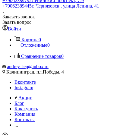
+79062389792
Ленинский проспект, 7-9
+79062389445
г. Черняховск , улица Ленина, 41
Заказать звонок
Задать вопрос
Войти
Корзина
0
Отложенные
0
Сравнение товаров
0
andrey_lep@inbox.ru
Калининград, пл.Победы, 4
Вконтакте
Instagram
Акции
Блог
Как купить
Компания
Контакты
...