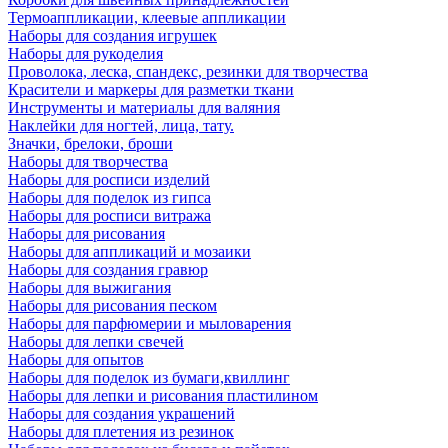
Термоаппликации, клеевые аппликации
Наборы для создания игрушек
Наборы для рукоделия
Проволока, леска, спандекс, резинки для творчества
Красители и маркеры для разметки ткани
Инструменты и материалы для валяния
Наклейки для ногтей, лица, тату.
Значки, брелоки, броши
Наборы для творчества
Наборы для росписи изделий
Наборы для поделок из гипса
Наборы для росписи витража
Наборы для рисования
Наборы для аппликаций и мозаики
Наборы для создания гравюр
Наборы для выжигания
Наборы для рисования песком
Наборы для парфюмерии и мыловарения
Наборы для лепки свечей
Наборы для опытов
Наборы для поделок из бумаги,квиллинг
Наборы для лепки и рисования пластилином
Наборы для создания украшений
Наборы для плетения из резинок