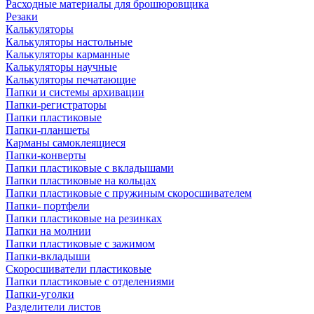
Расходные материалы для брошюровщика
Резаки
Калькуляторы
Калькуляторы настольные
Калькуляторы карманные
Калькуляторы научные
Калькуляторы печатающие
Папки и системы архивации
Папки-регистраторы
Папки пластиковые
Папки-планшеты
Карманы самоклеящиеся
Папки-конверты
Папки пластиковые с вкладышами
Папки пластиковые на кольцах
Папки пластиковые с пружиным скоросшивателем
Папки- портфели
Папки пластиковые на резинках
Папки на молнии
Папки пластиковые с зажимом
Папки-вкладыши
Скоросшиватели пластиковые
Папки пластиковые с отделениями
Папки-уголки
Разделители листов