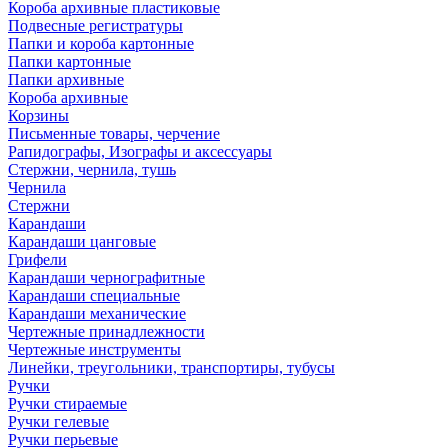
Короба архивные пластиковые
Подвесные регистратуры
Папки и короба картонные
Папки картонные
Папки архивные
Короба архивные
Корзины
Письменные товары, черчение
Рапидографы, Изографы и аксессуары
Стержни, чернила, тушь
Чернила
Стержни
Карандаши
Карандаши цанговые
Грифели
Карандаши чернографитные
Карандаши специальные
Карандаши механические
Чертежные принадлежности
Чертежные инструменты
Линейки, треугольники, транспортиры, тубусы
Ручки
Ручки стираемые
Ручки гелевые
Ручки перьевые