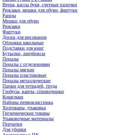
Веера, кассы букв, счетные палочки
Рюкзаки, мешки для обуви, фартуки
Ранцы
Мешки для обуви
Рюкзаки
Фартуки
Доски для рисования
Обложки школьные
Подставки для книг
Бутылки, ланчбоксы
Пеналы
Пеналы с отделениями
Пеналы мягкие
Пеналы пластиковые
Пеналы металлические
Папки для тетрадей, труда
Глобусы, карты, справочники
Кошельки
Наборы первоклассника
Хозтовары, упаковка
Гигиенические товары
Упаковочные материалы
Перчатки
Для уборки
Аксессуары к ПК