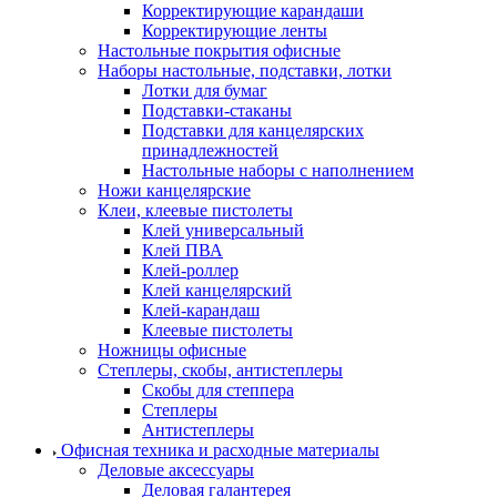
Корректирующие карандаши
Корректирующие ленты
Настольные покрытия офисные
Наборы настольные, подставки, лотки
Лотки для бумаг
Подставки-стаканы
Подставки для канцелярских
принадлежностей
Настольные наборы с наполнением
Ножи канцелярские
Клеи, клеевые пистолеты
Клей универсальный
Клей ПВА
Клей-роллер
Клей канцелярский
Клей-карандаш
Клеевые пистолеты
Ножницы офисные
Степлеры, скобы, антистеплеры
Скобы для степпера
Степлеры
Антистеплеры
Офисная техника и расходные материалы
Деловые аксессуары
Деловая галантерея