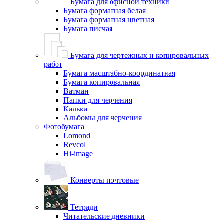
Бумага для офисной техники
Бумага форматная белая
Бумага форматная цветная
Бумага писчая
Бумага для чертежных и копировальных
работ
Бумага масштабно-координатная
Бумага копировальная
Ватман
Папки для черчения
Калька
Альбомы для черчения
Фотобумага
Lomond
Revcol
Hi-image
Конверты почтовые
Тетради
Читательские дневники