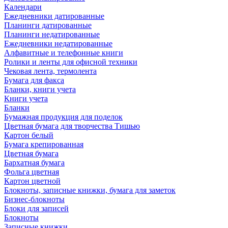
Календари
Ежедневники датированные
Планинги датированные
Планинги недатированные
Ежедневники недатированные
Алфавитные и телефонные книги
Ролики и ленты для офисной техники
Чековая лента, термолента
Бумага для факса
Бланки, книги учета
Книги учета
Бланки
Бумажная продукция для поделок
Цветная бумага для творчества Тишью
Картон белый
Бумага крепированная
Цветная бумага
Бархатная бумага
Фольга цветная
Картон цветной
Блокноты, записные книжки, бумага для заметок
Бизнес-блокноты
Блоки для записей
Блокноты
Записные книжки