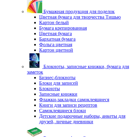
Бумажная продукция для поделок
Цветная бумага для творчества Тишью
Картон белый
Бумага крепированная
Цветная бумага
Бархатная бумага
Фольга цветная
Картон цветной
Блокноты, записные книжки, бумага для
заметок
Бизнес-блокноты
Блоки для записей
Блокноты
Записные книжки
Флажки-закладки самоклеящиеся
Книги для записи рецептов
Самоклеящиеся блоки
Детские подарочные наборы, анкеты для
друзей, личные дневники