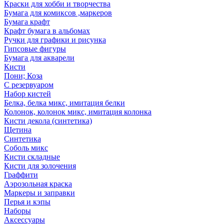
Краски для хобби и творчества
Бумага для комиксов ,маркеров
Бумага крафт
Крафт бумага в альбомах
Ручки для графики и рисунка
Гипсовые фигуры
Бумага для акварели
Кисти
Пони; Коза
С резервуаром
Набор кистей
Белка, белка микс, имитация белки
Колонок, колонок микс, имитация колонка
Кисти декола (синтетика)
Щетина
Синтетика
Соболь микс
Кисти складные
Кисти для золочения
Граффити
Аэрозольная краска
Маркеры и заправки
Перья и кэпы
Наборы
Аксессуары