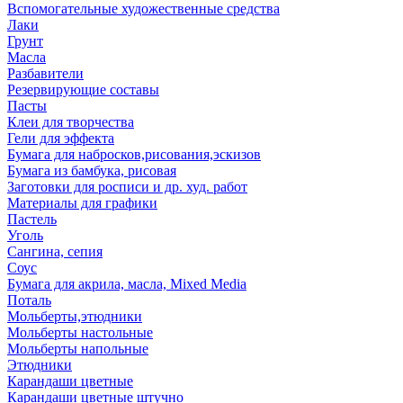
Вспомогательные художественные средства
Лаки
Грунт
Масла
Разбавители
Резервирующие составы
Пасты
Клеи для творчества
Гели для эффекта
Бумага для набросков,рисования,эскизов
Бумага из бамбука, рисовая
Заготовки для росписи и др. худ. работ
Материалы для графики
Пастель
Уголь
Сангина, сепия
Соус
Бумага для акрила, масла, Mixed Media
Поталь
Мольберты,этюдники
Мольберты настольные
Мольберты напольные
Этюдники
Карандаши цветные
Карандаши цветные штучно