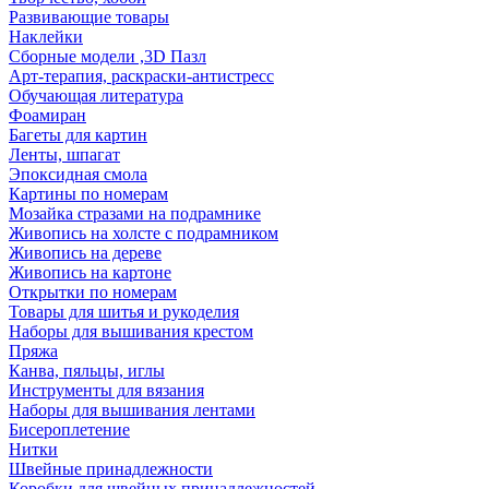
Развивающие товары
Наклейки
Сборные модели ,3D Пазл
Арт-терапия, раскраски-антистресс
Обучающая литература
Фоамиран
Багеты для картин
Ленты, шпагат
Эпоксидная смола
Картины по номерам
Мозайка стразами на подрамнике
Живопись на холсте с подрамником
Живопись на дереве
Живопись на картоне
Открытки по номерам
Товары для шитья и рукоделия
Наборы для вышивания крестом
Пряжа
Канва, пяльцы, иглы
Инструменты для вязания
Наборы для вышивания лентами
Бисероплетение
Нитки
Швейные принадлежности
Коробки для швейных принадлежностей