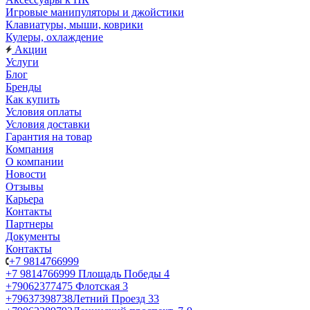
Игровые манипуляторы и джойстики
Клавиатуры, мыши, коврики
Кулеры, охлаждение
Акции
Услуги
Блог
Бренды
Как купить
Условия оплаты
Условия доставки
Гарантия на товар
Компания
О компании
Новости
Отзывы
Карьера
Контакты
Партнеры
Документы
Контакты
+7 9814766999
+7 9814766999
Площадь Победы 4
+79062377475
Флотская 3
+79637398738
Летний Проезд 33