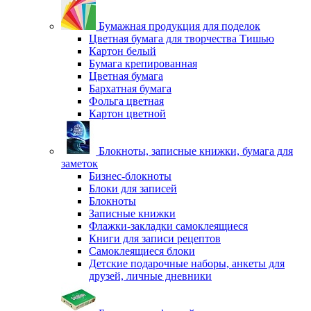
Бумажная продукция для поделок
Цветная бумага для творчества Тишью
Картон белый
Бумага крепированная
Цветная бумага
Бархатная бумага
Фольга цветная
Картон цветной
Блокноты, записные книжки, бумага для
заметок
Бизнес-блокноты
Блоки для записей
Блокноты
Записные книжки
Флажки-закладки самоклеящиеся
Книги для записи рецептов
Самоклеящиеся блоки
Детские подарочные наборы, анкеты для
друзей, личные дневники