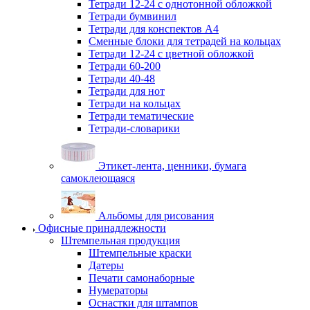
Тетради 12-24 с однотонной обложкой
Тетради бумвинил
Тетради для конспектов А4
Сменные блоки для тетрадей на кольцах
Тетради 12-24 с цветной обложкой
Тетради 60-200
Тетради 40-48
Тетради для нот
Тетради на кольцах
Тетради тематические
Тетради-словарики
Этикет-лента, ценники, бумага
самоклеющаяся
Альбомы для рисования
Офисные принадлежности
Штемпельная продукция
Штемпельные краски
Датеры
Печати самонаборные
Нумераторы
Оснастки для штампов