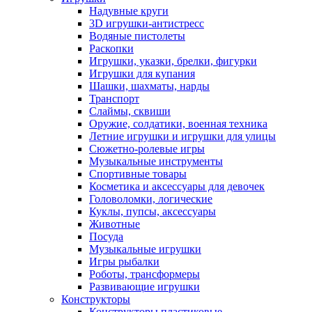
Надувные круги
3D игрушки-антистресс
Водяные пистолеты
Раскопки
Игрушки, указки, брелки, фигурки
Игрушки для купания
Шашки, шахматы, нарды
Транспорт
Слаймы, сквиши
Оружие, солдатики, военная техника
Летние игрушки и игрушки для улицы
Сюжетно-ролевые игры
Музыкальные инструменты
Спортивные товары
Косметика и аксессуары для девочек
Головоломки, логические
Куклы, пупсы, аксессуары
Животные
Посуда
Музыкальные игрушки
Игры рыбалки
Роботы, трансформеры
Развивающие игрушки
Конструкторы
Конструкторы пластиковые