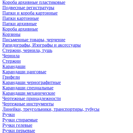
Короба архивные пластиковые
Подвесные регистратуры
Папки и короба картонные
Папки картонные
Папки архивные
Короба архивные
Корзины
Письменные товары, черчение
Рапидографы, Изографы и аксессуары
Стержни, чернила, тушь
Чернила
Стержни
Карандаши
Карандаши цанговые
Грифели
Карандаши чернографитные
Карандаши специальные
Карандаши механические
Чертежные принадлежности
Чертежные инструменты
Линейки, треугольники, транспортиры, тубусы
Ручки
Ручки стираемые
Ручки гелевые
Ручки перьевые