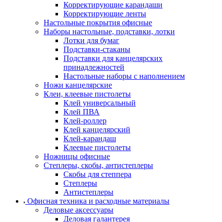
Корректирующие карандаши
Корректирующие ленты
Настольные покрытия офисные
Наборы настольные, подставки, лотки
Лотки для бумаг
Подставки-стаканы
Подставки для канцелярских
принадлежностей
Настольные наборы с наполнением
Ножи канцелярские
Клеи, клеевые пистолеты
Клей универсальный
Клей ПВА
Клей-роллер
Клей канцелярский
Клей-карандаш
Клеевые пистолеты
Ножницы офисные
Степлеры, скобы, антистеплеры
Скобы для степпера
Степлеры
Антистеплеры
Офисная техника и расходные материалы
Деловые аксессуары
Деловая галантерея