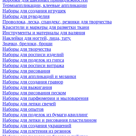
Термоаппликации, клеевые аппликации
Наборы для создания игрушек
Наборы для рукоделия
Проволока, леска, спандекс, резинки для творчества
Красители и маркеры для разметки ткани
Инструменты и материалы для валяния
Наклейки для ногтей, лица, тату.
Значки, брелоки, броши
Наборы для творчества
Наборы для росписи изделий
Наборы для поделок из гипса
Наборы для росписи витража
Наборы для рисования
Наборы для аппликаций и мозаики
Наборы для создания гравюр
Наборы для выжигания
Наборы для рисования песком
Наборы для парфюмерии и мыловарения
Наборы для лепки свечей
Наборы для опытов
Наборы для поделок из бумаги,квиллинг
Наборы для лепки и рисования пластилином
Наборы для создания украшений
Наборы для плетения из резинок