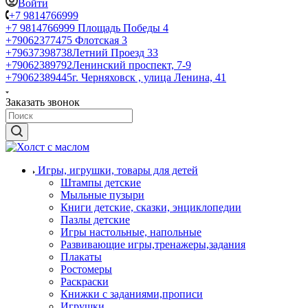
Войти
+7 9814766999
+7 9814766999
Площадь Победы 4
+79062377475
Флотская 3
+79637398738
Летний Проезд 33
+79062389792
Ленинский проспект, 7-9
+79062389445
г. Черняховск , улица Ленина, 41
Заказать звонок
Игры, игрушки, товары для детей
Штампы детские
Мыльные пузыри
Книги детские, сказки, энциклопедии
Пазлы детские
Игры настольные, напольные
Развивающие игры,тренажеры,задания
Плакаты
Ростомеры
Раскраски
Книжки с заданиями,прописи
Игрушки