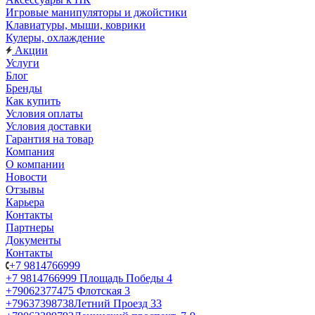
Игровые манипуляторы и джойстики
Клавиатуры, мыши, коврики
Кулеры, охлаждение
Акции
Услуги
Блог
Бренды
Как купить
Условия оплаты
Условия доставки
Гарантия на товар
Компания
О компании
Новости
Отзывы
Карьера
Контакты
Партнеры
Документы
Контакты
+7 9814766999
+7 9814766999
Площадь Победы 4
+79062377475
Флотская 3
+79637398738
Летний Проезд 33