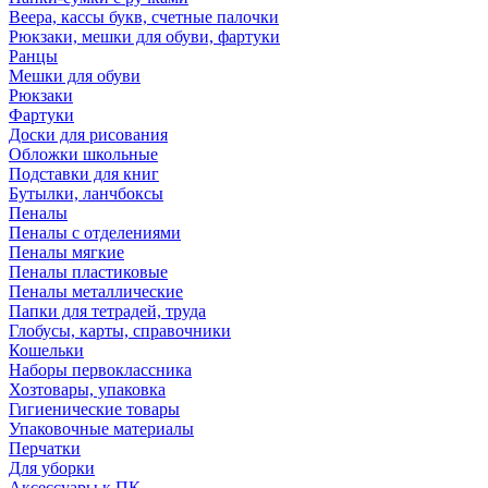
Веера, кассы букв, счетные палочки
Рюкзаки, мешки для обуви, фартуки
Ранцы
Мешки для обуви
Рюкзаки
Фартуки
Доски для рисования
Обложки школьные
Подставки для книг
Бутылки, ланчбоксы
Пеналы
Пеналы с отделениями
Пеналы мягкие
Пеналы пластиковые
Пеналы металлические
Папки для тетрадей, труда
Глобусы, карты, справочники
Кошельки
Наборы первоклассника
Хозтовары, упаковка
Гигиенические товары
Упаковочные материалы
Перчатки
Для уборки
Аксессуары к ПК