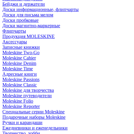
Бейджи и держатели
Доски информационные, флипчарты
Доски для письма мелом
Доски пробковые
Доски магнитно-маркерные
Флипчарты
Продукция MOLESKINE
Аксессуары
Записные книжки
Moleskine Two-Go
Moleskine Cahier
Moleskine Denim
Moleskine Time
Адресные книги
Moleskine Passions
Moleskine Classic
Moleskine для творчества
Moleskine путеводители
Moleskine Folio
Moleskine Reporter
Специальные серии Moleskine
Подарочные наборы Moleskine
Ручки и карандаши
Ежедневники и еженедельники
Творчество, хобби