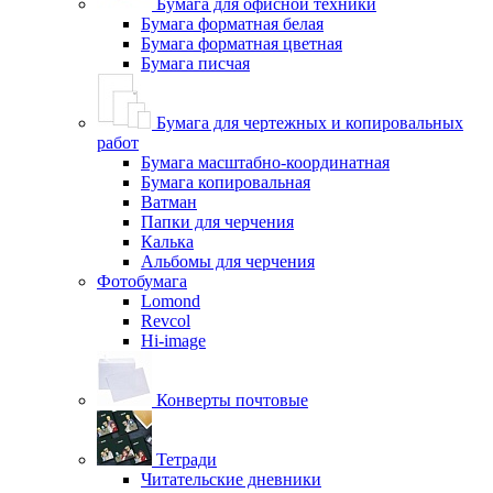
Бумага для офисной техники
Бумага форматная белая
Бумага форматная цветная
Бумага писчая
Бумага для чертежных и копировальных
работ
Бумага масштабно-координатная
Бумага копировальная
Ватман
Папки для черчения
Калька
Альбомы для черчения
Фотобумага
Lomond
Revcol
Hi-image
Конверты почтовые
Тетради
Читательские дневники