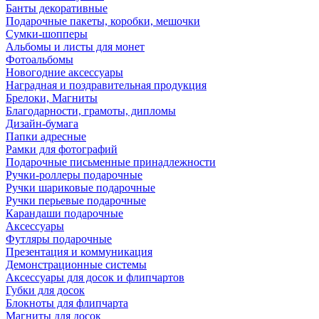
Банты декоративные
Подарочные пакеты, коробки, мешочки
Сумки-шопперы
Альбомы и листы для монет
Фотоальбомы
Новогодние аксессуары
Наградная и поздравительная продукция
Брелоки, Магниты
Благодарности, грамоты, дипломы
Дизайн-бумага
Папки адресные
Рамки для фотографий
Подарочные письменные принадлежности
Ручки-роллеры подарочные
Ручки шариковые подарочные
Ручки перьевые подарочные
Карандаши подарочные
Аксессуары
Футляры подарочные
Презентация и коммуникация
Демонстрационные системы
Аксессуары для досок и флипчартов
Губки для досок
Блокноты для флипчарта
Магниты для досок