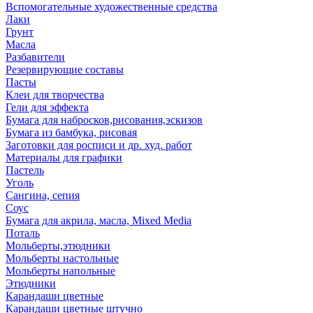
Вспомогательные художественные средства
Лаки
Грунт
Масла
Разбавители
Резервирующие составы
Пасты
Клеи для творчества
Гели для эффекта
Бумага для набросков,рисования,эскизов
Бумага из бамбука, рисовая
Заготовки для росписи и др. худ. работ
Материалы для графики
Пастель
Уголь
Сангина, сепия
Соус
Бумага для акрила, масла, Mixed Media
Поталь
Мольберты,этюдники
Мольберты настольные
Мольберты напольные
Этюдники
Карандаши цветные
Карандаши цветные штучно