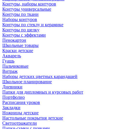
Контуры, наборы контуров
Контуры универсальные
Контуры по ткани
Наборы контуров
Контуры по стеклу и керамике
Контуры по шелку
Контуры с эффектами
Пенокартон
Школьные товары
Краски детские
Акварель
Гуашь
Пальчиковые
Витраж
Наборы детских цветных карандашей
Школьное планирование
Дневники
Папки для дипломных и курсовых работ
Портфолио
Расписания уроков
Закладки
Ножницы детские
Настольные покрытия детские
Светоотражатели
Папки-сумки с ручками