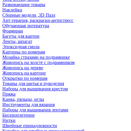
Развивающие товары
Наклейки
Сборные модели ,3D Пазл
Арт-терапия, раскраски-антистресс
Обучающая литература
Фоамиран
Багеты для картин
Ленты, шпагат
Эпоксидная смола
Картины по номерам
Мозайка стразами на подрамнике
Живопись на холсте с подрамником
Живопись на дереве
Живопись на картоне
Открытки по номерам
Товары для шитья и рукоделия
Наборы для вышивания крестом
Пряжа
Канва, пяльцы, иглы
Инструменты для вязания
Наборы для вышивания лентами
Бисероплетение
Нитки
Швейные принадлежности
Коробки для швейных принадлежностей