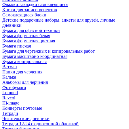
Флажки-закладки самоклеящиеся
Книги для записи рецептов
Самоклеящиеся блоки
Детские подарочные наборы, анкеты для друзей, личные
дневники
Бумага для офисной техники
Бумага форматная белая
Бумага форматная цветная
Бумага писчая
Бумага для чертежных и копировальных работ
Бумага масштабно-координатная
Бумага копировальная
Ватман
Папки для черчения
Калька
Альбомы для черчения
Фотобумага
Lomond
Revcol
Hi-image
Конверты почтовые
Тетради
Читательские дневники
Тетради 12-24 с однотонной обложкой
Тетради бумвинил