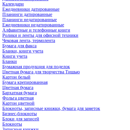
Календари
Ежедневники датированные
Планинги датированные
Планинги недатированные
Ежедневники недатированные
Алфавитные и телефонные книги
Ролики и ленты для офисной техники
Чековая лента, термолента
Бумага для факса
Бланки, книги учета
Книги учета
Бланки
Бумажная продукция для поделок
Цветная бумага для творчества Тишью
Картон белый
Бумага крепированная
Цветная бумага
Бархатная бумага
Фольга цветная
Картон цветной
Блокноты, записные книжки, бумага для заметок
Бизнес-блокноты
Блоки для записей
Блокноты
Записные книжки