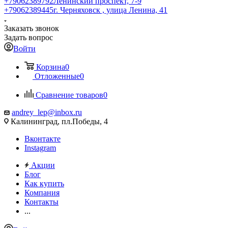
+79062389792
Ленинский проспект, 7-9
+79062389445
г. Черняховск , улица Ленина, 41
Заказать звонок
Задать вопрос
Войти
Корзина
0
Отложенные
0
Сравнение товаров
0
andrey_lep@inbox.ru
Калининград, пл.Победы, 4
Вконтакте
Instagram
Акции
Блог
Как купить
Компания
Контакты
...