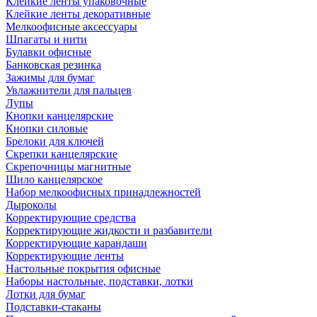
Клейкие ленты упаковочные
Клейкие ленты декоративные
Мелкоофисные аксессуары
Шпагаты и нити
Булавки офисные
Банковская резинка
Зажимы для бумаг
Увлажнители для пальцев
Лупы
Кнопки канцелярские
Кнопки силовые
Брелоки для ключей
Скрепки канцелярские
Скрепочницы магнитные
Шило канцелярское
Набор мелкоофисных принадлежностей
Дыроколы
Корректирующие средства
Корректирующие жидкости и разбавители
Корректирующие карандаши
Корректирующие ленты
Настольные покрытия офисные
Наборы настольные, подставки, лотки
Лотки для бумаг
Подставки-стаканы