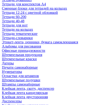
Тетради для конспектов А4
Сменные блоки для тетрадей на кольцах
Тетради 12-24 с цветной обложкой
Тетради 60-200
Тетради 40-48
Тетради для нот
Тетради на кольцах
Тетради тематические
Тетради-словарики
Этикет-лента, ценники, бумага самоклеющаяся
Альбомы для рисования
Офисные принадлежности
Штемпельная продукция
Штемпельные краски
Датеры
Печати самонаборные
Нумераторы
Оснастки для штампов
Штемпельные подушки
Штампы самонаборные
Клейкая лента, скотч, диспенсер
Клейкая лента канцелярская
Клейкая лента двусторонняя
Диспенсеры