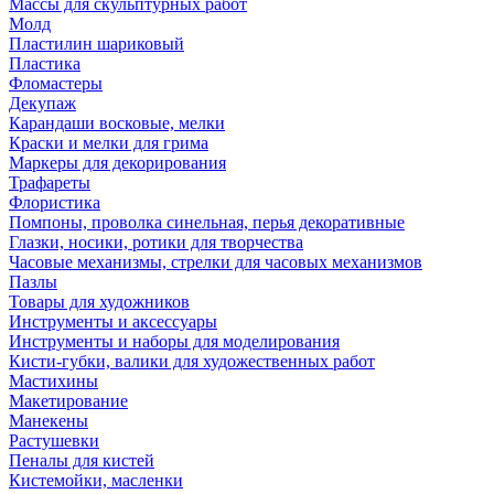
Массы для скульптурных работ
Молд
Пластилин шариковый
Пластика
Фломастеры
Декупаж
Карандаши восковые, мелки
Краски и мелки для грима
Маркеры для декорирования
Трафареты
Флористика
Помпоны, проволка синельная, перья декоративные
Глазки, носики, ротики для творчества
Часовые механизмы, стрелки для часовых механизмов
Пазлы
Товары для художников
Инструменты и аксессуары
Инструменты и наборы для моделирования
Кисти-губки, валики для художественных работ
Мастихины
Макетирование
Манекены
Растушевки
Пеналы для кистей
Кистемойки, масленки