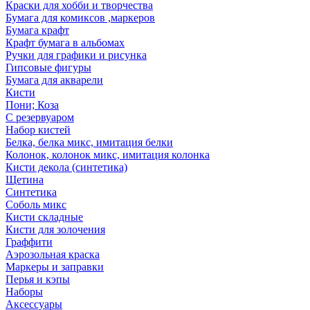
Краски для хобби и творчества
Бумага для комиксов ,маркеров
Бумага крафт
Крафт бумага в альбомах
Ручки для графики и рисунка
Гипсовые фигуры
Бумага для акварели
Кисти
Пони; Коза
С резервуаром
Набор кистей
Белка, белка микс, имитация белки
Колонок, колонок микс, имитация колонка
Кисти декола (синтетика)
Щетина
Синтетика
Соболь микс
Кисти складные
Кисти для золочения
Граффити
Аэрозольная краска
Маркеры и заправки
Перья и кэпы
Наборы
Аксессуары