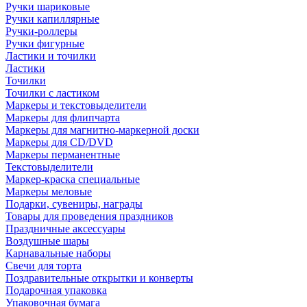
Ручки шариковые
Ручки капиллярные
Ручки-роллеры
Ручки фигурные
Ластики и точилки
Ластики
Точилки
Точилки с ластиком
Маркеры и текстовыделители
Маркеры для флипчарта
Маркеры для магнитно-маркерной доски
Маркеры для CD/DVD
Маркеры перманентные
Текстовыделители
Маркер-краска специальные
Маркеры меловые
Подарки, сувениры, награды
Товары для проведения праздников
Праздничные аксессуары
Воздушные шары
Карнавальные наборы
Свечи для торта
Поздравительные открытки и конверты
Подарочная упаковка
Упаковочная бумага