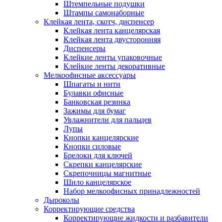
Штемпельные подушки
Штампы самонаборные
Клейкая лента, скотч, диспенсер
Клейкая лента канцелярская
Клейкая лента двусторонняя
Диспенсеры
Клейкие ленты упаковочные
Клейкие ленты декоративные
Мелкоофисные аксессуары
Шпагаты и нити
Булавки офисные
Банковская резинка
Зажимы для бумаг
Увлажнители для пальцев
Лупы
Кнопки канцелярские
Кнопки силовые
Брелоки для ключей
Скрепки канцелярские
Скрепочницы магнитные
Шило канцелярское
Набор мелкоофисных принадлежностей
Дыроколы
Корректирующие средства
Корректирующие жидкости и разбавители