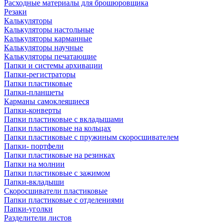
Расходные материалы для брошюровщика
Резаки
Калькуляторы
Калькуляторы настольные
Калькуляторы карманные
Калькуляторы научные
Калькуляторы печатающие
Папки и системы архивации
Папки-регистраторы
Папки пластиковые
Папки-планшеты
Карманы самоклеящиеся
Папки-конверты
Папки пластиковые с вкладышами
Папки пластиковые на кольцах
Папки пластиковые с пружиным скоросшивателем
Папки- портфели
Папки пластиковые на резинках
Папки на молнии
Папки пластиковые с зажимом
Папки-вкладыши
Скоросшиватели пластиковые
Папки пластиковые с отделениями
Папки-уголки
Разделители листов