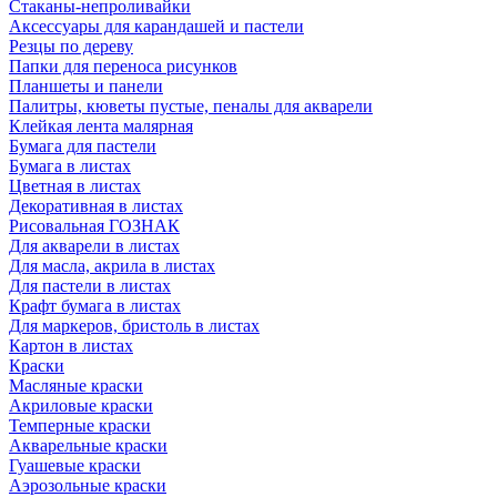
Стаканы-непроливайки
Аксессуары для карандашей и пастели
Резцы по дереву
Папки для переноса рисунков
Планшеты и панели
Палитры, кюветы пустые, пеналы для акварели
Клейкая лента малярная
Бумага для пастели
Бумага в листах
Цветная в листах
Декоративная в листах
Рисовальная ГОЗНАК
Для акварели в листах
Для масла, акрила в листах
Для пастели в листах
Крафт бумага в листах
Для маркеров, бристоль в листах
Картон в листах
Краски
Масляные краски
Акриловые краски
Темперные краски
Акварельные краски
Гуашевые краски
Аэрозольные краски