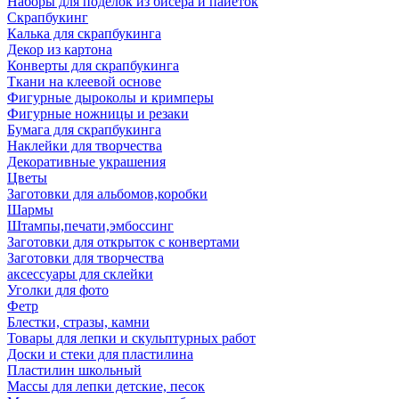
Наборы для поделок из бисера и пайеток
Скрапбукинг
Калька для скрапбукинга
Декор из картона
Конверты для скрапбукинга
Ткани на клеевой основе
Фигурные дыроколы и кримперы
Фигурные ножницы и резаки
Бумага для скрапбукинга
Наклейки для творчества
Декоративные украшения
Цветы
Заготовки для альбомов,коробки
Шармы
Штампы,печати,эмбоссинг
Заготовки для открыток с конвертами
Заготовки для творчества
аксессуары для склейки
Уголки для фото
Фетр
Блестки, стразы, камни
Товары для лепки и скульптурных работ
Доски и стеки для пластилина
Пластилин школьный
Массы для лепки детские, песок