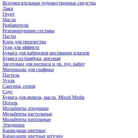
Вспомогательные художественные средства
Лаки
Грунт
Масла
Разбавители
Резервирующие составы
Пасты
Клеи для творчества
Гели для эффекта
Бумага для набросков,рисования,эскизов
Бумага из бамбука, рисовая
Заготовки для росписи и др. худ. работ
Материалы для графики
Пастель
Уголь
Сангина, сепия
Соус
Бумага для акрила, масла, Mixed Media
Поталь
Мольберты,этюдники
Мольберты настольные
Мольберты напольные
Этюдники
Карандаши цветные
Карандаши цветные штучно