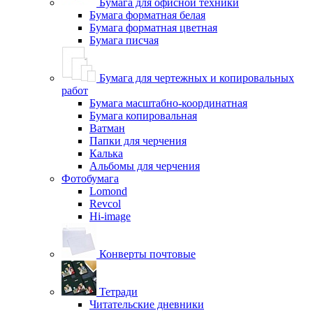
Бумага для офисной техники
Бумага форматная белая
Бумага форматная цветная
Бумага писчая
Бумага для чертежных и копировальных
работ
Бумага масштабно-координатная
Бумага копировальная
Ватман
Папки для черчения
Калька
Альбомы для черчения
Фотобумага
Lomond
Revcol
Hi-image
Конверты почтовые
Тетради
Читательские дневники