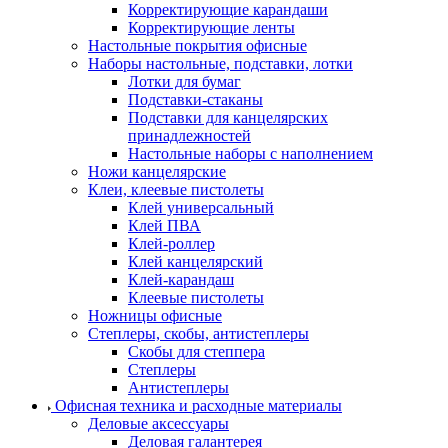
Корректирующие карандаши
Корректирующие ленты
Настольные покрытия офисные
Наборы настольные, подставки, лотки
Лотки для бумаг
Подставки-стаканы
Подставки для канцелярских
принадлежностей
Настольные наборы с наполнением
Ножи канцелярские
Клеи, клеевые пистолеты
Клей универсальный
Клей ПВА
Клей-роллер
Клей канцелярский
Клей-карандаш
Клеевые пистолеты
Ножницы офисные
Степлеры, скобы, антистеплеры
Скобы для степпера
Степлеры
Антистеплеры
Офисная техника и расходные материалы
Деловые аксессуары
Деловая галантерея