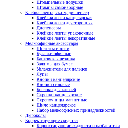
Штемпельные подушки
Штампы самонаборные
Клейкая лента, скотч, диспенсер
Клейкая лента канцелярская
Клейкая лента двусторонняя
Диспенсеры
Клейкие ленты упаковочные
Клейкие ленты декоративные
Мелкоофисные аксессуары
Шпагаты и нити
Булавки офисные
Банковская резинка
Зажимы для бумаг
Увлажнители для пальцев
Лупы
Кнопки канцелярские
Кнопки силовые
Брелоки для ключей
Скрепки канцелярские
Скрепочницы магнитные
Шило канцелярское
Набор мелкоофисных принадлежностей
Дыроколы
Корректирующие средства
Корректирующие жидкости и разбавители