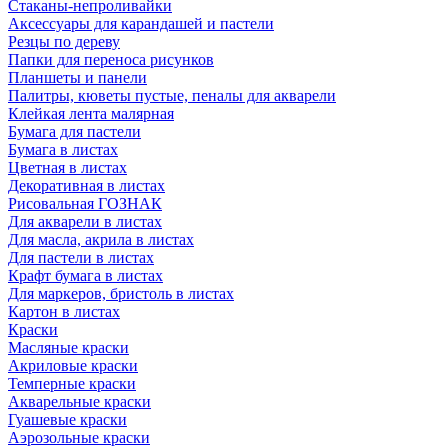
Стаканы-непроливайки
Аксессуары для карандашей и пастели
Резцы по дереву
Папки для переноса рисунков
Планшеты и панели
Палитры, кюветы пустые, пеналы для акварели
Клейкая лента малярная
Бумага для пастели
Бумага в листах
Цветная в листах
Декоративная в листах
Рисовальная ГОЗНАК
Для акварели в листах
Для масла, акрила в листах
Для пастели в листах
Крафт бумага в листах
Для маркеров, бристоль в листах
Картон в листах
Краски
Масляные краски
Акриловые краски
Темперные краски
Акварельные краски
Гуашевые краски
Аэрозольные краски