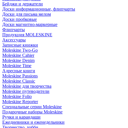
Бейджи и держатели
Доски информационные, флипчарты
Доски для письма мелом
Доски пробковые
Доски магнитно-маркерные
Флипчарты
Продукция MOLESKINE
Аксессуары
Записные книжки
Moleskine Two-Go
Moleskine Cahier
Moleskine Denim
Moleskine Time
Адресные книги
Moleskine Passions
Moleskine Classic
Moleskine для творчества
Moleskine путеводители
Moleskine Folio
Moleskine Reporter
Специальные серии Moleskine
Подарочные наборы Moleskine
Ручки и карандаши
Ежедневники и еженедельники
Творчество, хобби