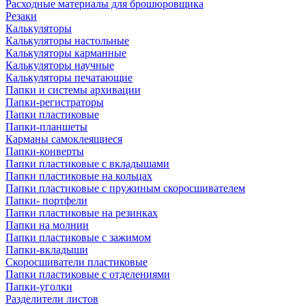
Расходные материалы для брошюровщика
Резаки
Калькуляторы
Калькуляторы настольные
Калькуляторы карманные
Калькуляторы научные
Калькуляторы печатающие
Папки и системы архивации
Папки-регистраторы
Папки пластиковые
Папки-планшеты
Карманы самоклеящиеся
Папки-конверты
Папки пластиковые с вкладышами
Папки пластиковые на кольцах
Папки пластиковые с пружиным скоросшивателем
Папки- портфели
Папки пластиковые на резинках
Папки на молнии
Папки пластиковые с зажимом
Папки-вкладыши
Скоросшиватели пластиковые
Папки пластиковые с отделениями
Папки-уголки
Разделители листов