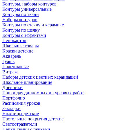
Контуры, наборы контуров
Контуры универсальные
Контуры по ткани
Наборы контуров
Контуры по стеклу и керамике
Контуры по шелку
Контуры с эффектами
Пенокартон
Школьные товары
Краски детские
Акварель
Гуашь
Пальчиковые
Витраж
Наборы детских цветных карандашей
Школьное планирование
Дневники
Папки для дипломных и курсовых работ
Портфолио
Расписания уроков
Закладки
Ножницы детские
Настольные покрытия детские
Светоотражатели
Папки-сумки с ручками