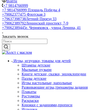
Войти
+7 9814766999
+7 9814766999
Площадь Победы 4
+79062377475
Флотская 3
+79637398738
Летний Проезд 33
+79062389792
Ленинский проспект, 7-9
+79062389445
г. Черняховск , улица Ленина, 41
Заказать звонок
Игры, игрушки, товары для детей
Штампы детские
Мыльные пузыри
Книги детские, сказки, энциклопедии
Пазлы детские
Игры настольные, напольные
Развивающие игры,тренажеры,задания
Плакаты
Ростомеры
Раскраски
Книжки с заданиями,прописи
Игрушки