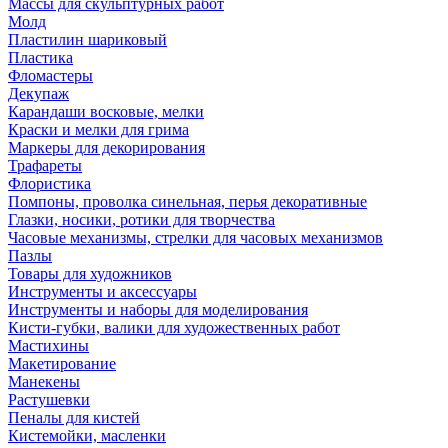
Массы для скульптурных работ
Молд
Пластилин шариковый
Пластика
Фломастеры
Декупаж
Карандаши восковые, мелки
Краски и мелки для грима
Маркеры для декорирования
Трафареты
Флористика
Помпоны, проволка синельная, перья декоративные
Глазки, носики, ротики для творчества
Часовые механизмы, стрелки для часовых механизмов
Пазлы
Товары для художников
Инструменты и аксессуары
Инструменты и наборы для моделирования
Кисти-губки, валики для художественных работ
Мастихины
Макетирование
Манекены
Растушевки
Пеналы для кистей
Кистемойки, масленки