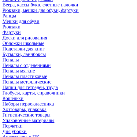
Веера, кассы букв, счетные палочки
Рюкзаки, мешки для обуви, фартуки
Ранцы
Мешки для обуви
Рюкзаки
Фартуки
Доски для рисования
Обложки школьные
Подставки для книг
Бутылки, ланчбоксы
Пеналы
Пеналы с отделениями
Пеналы мягкие
Пеналы пластиковые
Пеналы металлические
Папки для тетрадей, труда
Глобусы, карты, справочники
Кошельки
Наборы первоклассника
Хозтовары, упаковка
Гигиенические товары
Упаковочные материалы
Перчатки
Для уборки
Аксессуары к ПК