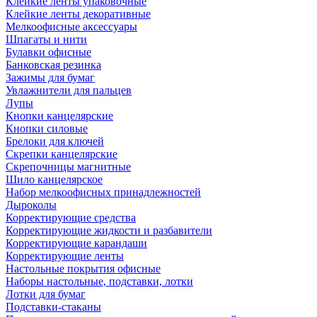
Клейкие ленты упаковочные
Клейкие ленты декоративные
Мелкоофисные аксессуары
Шпагаты и нити
Булавки офисные
Банковская резинка
Зажимы для бумаг
Увлажнители для пальцев
Лупы
Кнопки канцелярские
Кнопки силовые
Брелоки для ключей
Скрепки канцелярские
Скрепочницы магнитные
Шило канцелярское
Набор мелкоофисных принадлежностей
Дыроколы
Корректирующие средства
Корректирующие жидкости и разбавители
Корректирующие карандаши
Корректирующие ленты
Настольные покрытия офисные
Наборы настольные, подставки, лотки
Лотки для бумаг
Подставки-стаканы