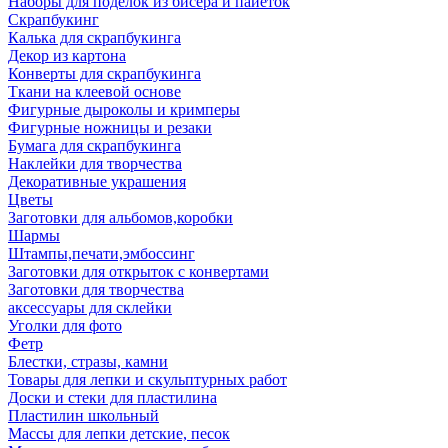
Наборы для поделок из бисера и пайеток
Скрапбукинг
Калька для скрапбукинга
Декор из картона
Конверты для скрапбукинга
Ткани на клеевой основе
Фигурные дыроколы и кримперы
Фигурные ножницы и резаки
Бумага для скрапбукинга
Наклейки для творчества
Декоративные украшения
Цветы
Заготовки для альбомов,коробки
Шармы
Штампы,печати,эмбоссинг
Заготовки для открыток с конвертами
Заготовки для творчества
аксессуары для склейки
Уголки для фото
Фетр
Блестки, стразы, камни
Товары для лепки и скульптурных работ
Доски и стеки для пластилина
Пластилин школьный
Массы для лепки детские, песок