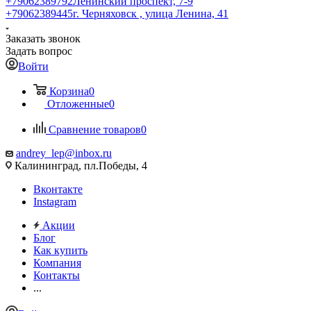
+79062389792
Ленинский проспект, 7-9
+79062389445
г. Черняховск , улица Ленина, 41
Заказать звонок
Задать вопрос
Войти
Корзина
0
Отложенные
0
Сравнение товаров
0
andrey_lep@inbox.ru
Калининград, пл.Победы, 4
Вконтакте
Instagram
Акции
Блог
Как купить
Компания
Контакты
...