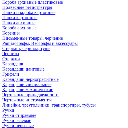
Короба архивные пластиковые
Подвесные регистратуры
Папки и короба картонные
Папки картонные
Папки архивные
Короба архивные
Корзины
Письменные товары, черчение
Рапидографы, Изографы и аксессуары
Стержни, чернила, тушь
Чернила
Стержни
Карандаши
Карандаши цанговые
Грифели
Карандаши чернографитные
Карандаши специальные
Карандаши механические
Чертежные принадлежности
Чертежные инструменты
Линейки, треугольники, транспортиры, тубусы
Ручки
Ручки стираемые
Ручки гелевые
Ручки перьевые