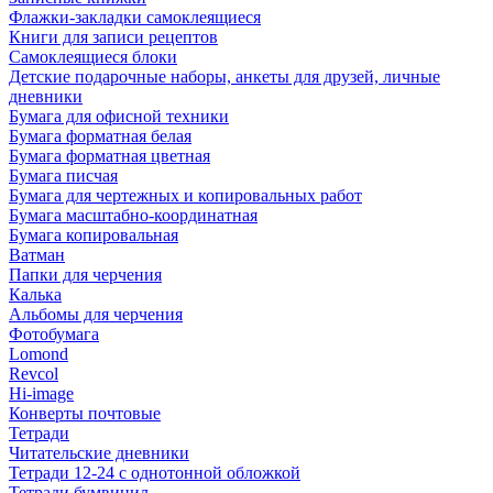
Флажки-закладки самоклеящиеся
Книги для записи рецептов
Самоклеящиеся блоки
Детские подарочные наборы, анкеты для друзей, личные
дневники
Бумага для офисной техники
Бумага форматная белая
Бумага форматная цветная
Бумага писчая
Бумага для чертежных и копировальных работ
Бумага масштабно-координатная
Бумага копировальная
Ватман
Папки для черчения
Калька
Альбомы для черчения
Фотобумага
Lomond
Revcol
Hi-image
Конверты почтовые
Тетради
Читательские дневники
Тетради 12-24 с однотонной обложкой
Тетради бумвинил