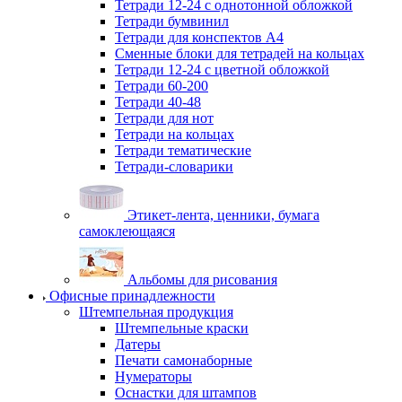
Тетради 12-24 с однотонной обложкой
Тетради бумвинил
Тетради для конспектов А4
Сменные блоки для тетрадей на кольцах
Тетради 12-24 с цветной обложкой
Тетради 60-200
Тетради 40-48
Тетради для нот
Тетради на кольцах
Тетради тематические
Тетради-словарики
Этикет-лента, ценники, бумага
самоклеющаяся
Альбомы для рисования
Офисные принадлежности
Штемпельная продукция
Штемпельные краски
Датеры
Печати самонаборные
Нумераторы
Оснастки для штампов