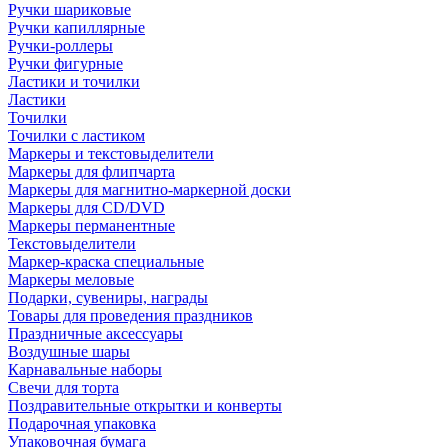
Ручки шариковые
Ручки капиллярные
Ручки-роллеры
Ручки фигурные
Ластики и точилки
Ластики
Точилки
Точилки с ластиком
Маркеры и текстовыделители
Маркеры для флипчарта
Маркеры для магнитно-маркерной доски
Маркеры для CD/DVD
Маркеры перманентные
Текстовыделители
Маркер-краска специальные
Маркеры меловые
Подарки, сувениры, награды
Товары для проведения праздников
Праздничные аксессуары
Воздушные шары
Карнавальные наборы
Свечи для торта
Поздравительные открытки и конверты
Подарочная упаковка
Упаковочная бумага