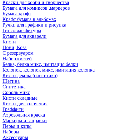
Краски для хобби и творчества
Бумага для комиксов ,маркеров
Бумага крафт
Крафт бумага в альбомах
Ручки для графики и рисунка
Гипсовые фигуры
Бумага для акварели
Кисти
Пони; Коза
С резервуаром
Набор кистей
Белка, белка микс, имитация белки
Колонок, колонок микс, имитация колонка
Кисти декола (синтетика)
Щетина
Синтетика
Соболь микс
Кисти складные
Кисти для золочения
Граффити
Аэрозольная краска
Маркеры и заправки
Перья и кэпы
Наборы
Аксессуары