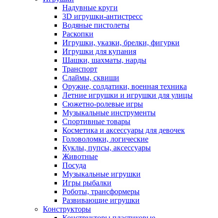
Надувные круги
3D игрушки-антистресс
Водяные пистолеты
Раскопки
Игрушки, указки, брелки, фигурки
Игрушки для купания
Шашки, шахматы, нарды
Транспорт
Слаймы, сквиши
Оружие, солдатики, военная техника
Летние игрушки и игрушки для улицы
Сюжетно-ролевые игры
Музыкальные инструменты
Спортивные товары
Косметика и аксессуары для девочек
Головоломки, логические
Куклы, пупсы, аксессуары
Животные
Посуда
Музыкальные игрушки
Игры рыбалки
Роботы, трансформеры
Развивающие игрушки
Конструкторы
Конструкторы пластиковые