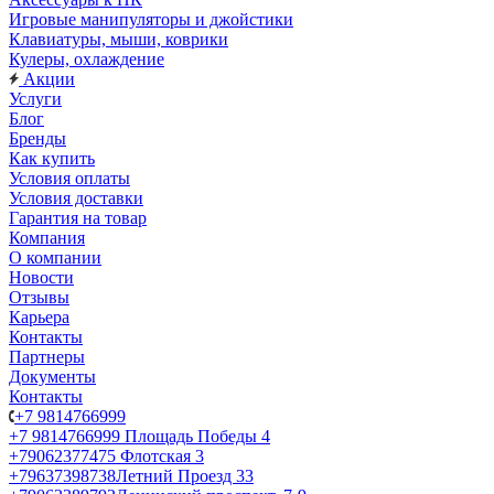
Игровые манипуляторы и джойстики
Клавиатуры, мыши, коврики
Кулеры, охлаждение
Акции
Услуги
Блог
Бренды
Как купить
Условия оплаты
Условия доставки
Гарантия на товар
Компания
О компании
Новости
Отзывы
Карьера
Контакты
Партнеры
Документы
Контакты
+7 9814766999
+7 9814766999
Площадь Победы 4
+79062377475
Флотская 3
+79637398738
Летний Проезд 33