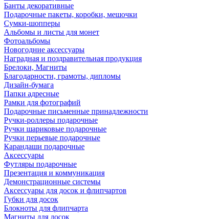
Банты декоративные
Подарочные пакеты, коробки, мешочки
Сумки-шопперы
Альбомы и листы для монет
Фотоальбомы
Новогодние аксессуары
Наградная и поздравительная продукция
Брелоки, Магниты
Благодарности, грамоты, дипломы
Дизайн-бумага
Папки адресные
Рамки для фотографий
Подарочные письменные принадлежности
Ручки-роллеры подарочные
Ручки шариковые подарочные
Ручки перьевые подарочные
Карандаши подарочные
Аксессуары
Футляры подарочные
Презентация и коммуникация
Демонстрационные системы
Аксессуары для досок и флипчартов
Губки для досок
Блокноты для флипчарта
Магниты для досок