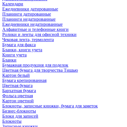
Календари
Ежедневники датированные
Планинги датированные
Планинги недатированные
Ежедневники недатированные
Алфавитные и телефонные книги
Ролики и ленты для офисной техники
Чековая лента, термолента
Бумага для факса
Бланки, книги учета
Книги учета
Бланки
Бумажная продукция для поделок
Цветная бумага для творчества Тишью
Картон белый
Бумага крепированная
Цветная бумага
Бархатная бумага
Фольга цветная
Картон цветной
Блокноты, записные книжки, бумага для заметок
Бизнес-блокноты
Блоки для записей
Блокноты
Записные книжки