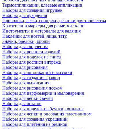
Термоаппликации, клеевые аппликации
Наборы для создания игрушек
Наборы для рукоделия
Проволока, леска, спандекс, резинки для творчества
Красители и маркеры для разметки ткани
Инструменты и материалы для валяния
Наклейки для ногтей, лица, тату.
Значки, брелоки, броши
Наборы для творчества
Наборы для росписи изделий
Наборы для поделок из гипса
Наборы для росписи витража
Наборы для рисования
Наборы для аппликаций и мозаики
Наборы для создания гравюр
Наборы для выжигания
Наборы для рисования песком
Наборы для парфюмерии и мыловарения
Наборы для лепки свечей
Наборы для опытов
Наборы для поделок из бумаги,квиллинг
Наборы для лепки и рисования пластилином
Наборы для создания украшений
Наборы для плетения из резинок