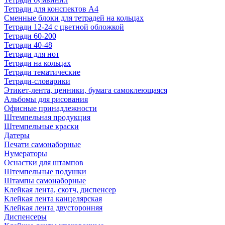
Тетради для конспектов А4
Сменные блоки для тетрадей на кольцах
Тетради 12-24 с цветной обложкой
Тетради 60-200
Тетради 40-48
Тетради для нот
Тетради на кольцах
Тетради тематические
Тетради-словарики
Этикет-лента, ценники, бумага самоклеющаяся
Альбомы для рисования
Офисные принадлежности
Штемпельная продукция
Штемпельные краски
Датеры
Печати самонаборные
Нумераторы
Оснастки для штампов
Штемпельные подушки
Штампы самонаборные
Клейкая лента, скотч, диспенсер
Клейкая лента канцелярская
Клейкая лента двусторонняя
Диспенсеры