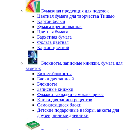
Бумажная продукция для поделок
Цветная бумага для творчества Тишью
Картон белый
Бумага крепированная
Цветная бумага
Бархатная бумага
Фольга цветная
Картон цветной
Блокноты, записные книжки, бумага для
заметок
Бизнес-блокноты
Блоки для записей
Блокноты
Записные книжки
Флажки-закладки самоклеящиеся
Книги для записи рецептов
Самоклеящиеся блоки
Детские подарочные наборы, анкеты для
друзей, личные дневники