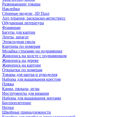
Развивающие товары
Наклейки
Сборные модели ,3D Пазл
Арт-терапия, раскраски-антистресс
Обучающая литература
Фоамиран
Багеты для картин
Ленты, шпагат
Эпоксидная смола
Картины по номерам
Мозайка стразами на подрамнике
Живопись на холсте с подрамником
Живопись на дереве
Живопись на картоне
Открытки по номерам
Товары для шитья и рукоделия
Наборы для вышивания крестом
Пряжа
Канва, пяльцы, иглы
Инструменты для вязания
Наборы для вышивания лентами
Бисероплетение
Нитки
Швейные принадлежности
Коробки для швейных принадлежностей