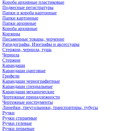
Короба архивные пластиковые
Подвесные регистратуры
Папки и короба картонные
Папки картонные
Папки архивные
Короба архивные
Корзины
Письменные товары, черчение
Рапидографы, Изографы и аксессуары
Стержни, чернила, тушь
Чернила
Стержни
Карандаши
Карандаши цанговые
Грифели
Карандаши чернографитные
Карандаши специальные
Карандаши механические
Чертежные принадлежности
Чертежные инструменты
Линейки, треугольники, транспортиры, тубусы
Ручки
Ручки стираемые
Ручки гелевые
Ручки перьевые