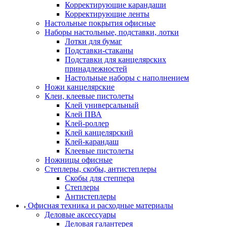
Корректирующие карандаши
Корректирующие ленты
Настольные покрытия офисные
Наборы настольные, подставки, лотки
Лотки для бумаг
Подставки-стаканы
Подставки для канцелярских
принадлежностей
Настольные наборы с наполнением
Ножи канцелярские
Клеи, клеевые пистолеты
Клей универсальный
Клей ПВА
Клей-роллер
Клей канцелярский
Клей-карандаш
Клеевые пистолеты
Ножницы офисные
Степлеры, скобы, антистеплеры
Скобы для степпера
Степлеры
Антистеплеры
Офисная техника и расходные материалы
Деловые аксессуары
Деловая галантерея