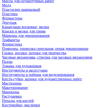
Массы для скульптурных работ
Молд
Пластилин шариковый
Пластика
Фломастеры
Декупаж
Карандаши восковые, мелки
Краски и мелки для грима
Маркеры для декорирования
Трафареты
Флористика
Помпоны, проволка синельная, перья декоративные
Глазки, носики, ротики для творчества
Часовые механизмы, стрелки для часовых механизмов
Пазлы
Товары для художников
Инструменты и аксессуары
Инструменты и наборы для моделирования
Кисти-губки, валики для художественных работ
Мастихины
Макетирование
Манекены
Растушевки
Пеналы для кистей
Кистемойки, масленки