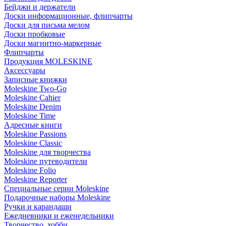
Бейджи и держатели
Доски информационные, флипчарты
Доски для письма мелом
Доски пробковые
Доски магнитно-маркерные
Флипчарты
Продукция MOLESKINE
Аксессуары
Записные книжки
Moleskine Two-Go
Moleskine Cahier
Moleskine Denim
Moleskine Time
Адресные книги
Moleskine Passions
Moleskine Classic
Moleskine для творчества
Moleskine путеводители
Moleskine Folio
Moleskine Reporter
Специальные серии Moleskine
Подарочные наборы Moleskine
Ручки и карандаши
Ежедневники и еженедельники
Творчество, хобби