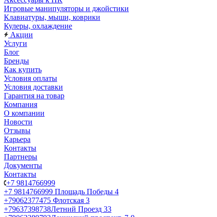
Игровые манипуляторы и джойстики
Клавиатуры, мыши, коврики
Кулеры, охлаждение
Акции
Услуги
Блог
Бренды
Как купить
Условия оплаты
Условия доставки
Гарантия на товар
Компания
О компании
Новости
Отзывы
Карьера
Контакты
Партнеры
Документы
Контакты
+7 9814766999
+7 9814766999
Площадь Победы 4
+79062377475
Флотская 3
+79637398738
Летний Проезд 33