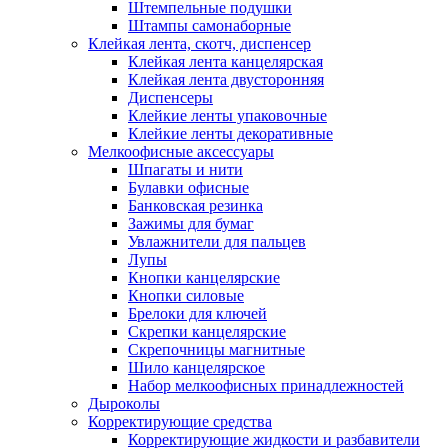
Штемпельные подушки
Штампы самонаборные
Клейкая лента, скотч, диспенсер
Клейкая лента канцелярская
Клейкая лента двусторонняя
Диспенсеры
Клейкие ленты упаковочные
Клейкие ленты декоративные
Мелкоофисные аксессуары
Шпагаты и нити
Булавки офисные
Банковская резинка
Зажимы для бумаг
Увлажнители для пальцев
Лупы
Кнопки канцелярские
Кнопки силовые
Брелоки для ключей
Скрепки канцелярские
Скрепочницы магнитные
Шило канцелярское
Набор мелкоофисных принадлежностей
Дыроколы
Корректирующие средства
Корректирующие жидкости и разбавители