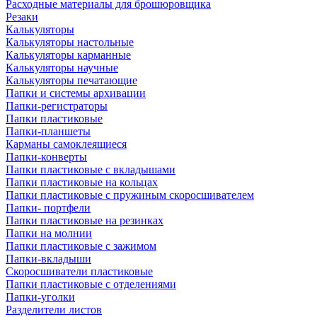
Расходные материалы для брошюровщика
Резаки
Калькуляторы
Калькуляторы настольные
Калькуляторы карманные
Калькуляторы научные
Калькуляторы печатающие
Папки и системы архивации
Папки-регистраторы
Папки пластиковые
Папки-планшеты
Карманы самоклеящиеся
Папки-конверты
Папки пластиковые с вкладышами
Папки пластиковые на кольцах
Папки пластиковые с пружиным скоросшивателем
Папки- портфели
Папки пластиковые на резинках
Папки на молнии
Папки пластиковые с зажимом
Папки-вкладыши
Скоросшиватели пластиковые
Папки пластиковые с отделениями
Папки-уголки
Разделители листов