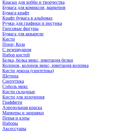
Краски для хобби и творчества
Бумага для комиксов ,маркеров
Бумага крафт
Крафт бумага в альбомах
Ручки для графики и рисунка
Гипсовые фигуры
Бумага для акварели
Кисти
Пони; Коза
С резервуаром
Набор кистей
Белка, белка микс, имитация белки
Колонок, колонок микс, имитация колонка
Кисти декола (синтетика)
Щетина
Синтетика
Соболь микс
Кисти складные
Кисти для золочения
Граффити
Аэрозольная краска
Маркеры и заправки
Перья и кэпы
Наборы
Аксессуары