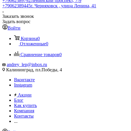
+79062389792
Ленинский проспект, 7-9
+79062389445
г. Черняховск , улица Ленина, 41
Заказать звонок
Задать вопрос
Войти
Корзина
0
Отложенные
0
Сравнение товаров
0
andrey_lep@inbox.ru
Калининград, пл.Победы, 4
Вконтакте
Instagram
Акции
Блог
Как купить
Компания
Контакты
...