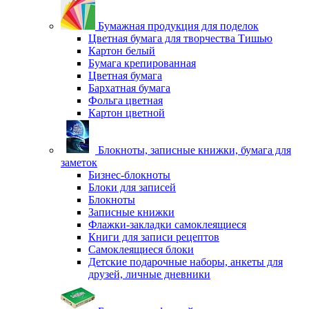
Бумажная продукция для поделок
Цветная бумага для творчества Тишью
Картон белый
Бумага крепированная
Цветная бумага
Бархатная бумага
Фольга цветная
Картон цветной
Блокноты, записные книжки, бумага для
заметок
Бизнес-блокноты
Блоки для записей
Блокноты
Записные книжки
Флажки-закладки самоклеящиеся
Книги для записи рецептов
Самоклеящиеся блоки
Детские подарочные наборы, анкеты для
друзей, личные дневники