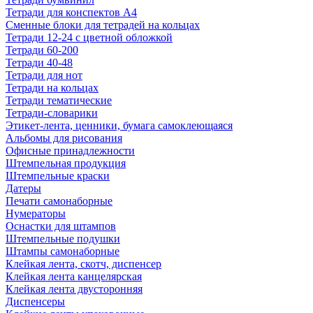
Тетради для конспектов А4
Сменные блоки для тетрадей на кольцах
Тетради 12-24 с цветной обложкой
Тетради 60-200
Тетради 40-48
Тетради для нот
Тетради на кольцах
Тетради тематические
Тетради-словарики
Этикет-лента, ценники, бумага самоклеющаяся
Альбомы для рисования
Офисные принадлежности
Штемпельная продукция
Штемпельные краски
Датеры
Печати самонаборные
Нумераторы
Оснастки для штампов
Штемпельные подушки
Штампы самонаборные
Клейкая лента, скотч, диспенсер
Клейкая лента канцелярская
Клейкая лента двусторонняя
Диспенсеры