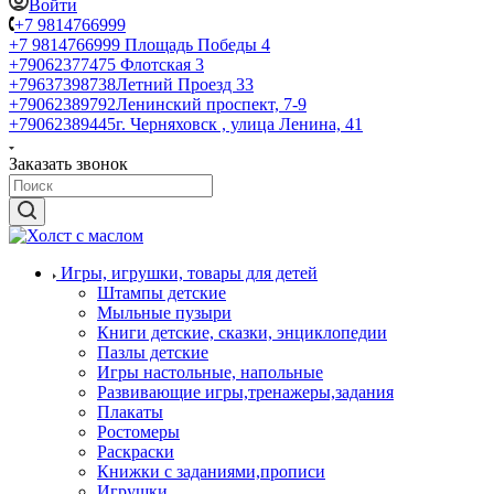
Войти
+7 9814766999
+7 9814766999
Площадь Победы 4
+79062377475
Флотская 3
+79637398738
Летний Проезд 33
+79062389792
Ленинский проспект, 7-9
+79062389445
г. Черняховск , улица Ленина, 41
Заказать звонок
Игры, игрушки, товары для детей
Штампы детские
Мыльные пузыри
Книги детские, сказки, энциклопедии
Пазлы детские
Игры настольные, напольные
Развивающие игры,тренажеры,задания
Плакаты
Ростомеры
Раскраски
Книжки с заданиями,прописи
Игрушки