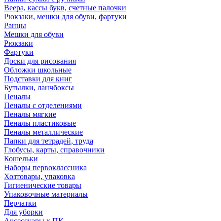
Веера, кассы букв, счетные палочки
Рюкзаки, мешки для обуви, фартуки
Ранцы
Мешки для обуви
Рюкзаки
Фартуки
Доски для рисования
Обложки школьные
Подставки для книг
Бутылки, ланчбоксы
Пеналы
Пеналы с отделениями
Пеналы мягкие
Пеналы пластиковые
Пеналы металлические
Папки для тетрадей, труда
Глобусы, карты, справочники
Кошельки
Наборы первоклассника
Хозтовары, упаковка
Гигиенические товары
Упаковочные материалы
Перчатки
Для уборки
Аксессуары к ПК