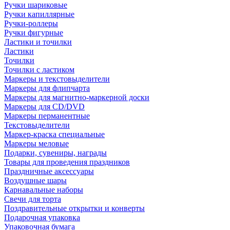
Ручки шариковые
Ручки капиллярные
Ручки-роллеры
Ручки фигурные
Ластики и точилки
Ластики
Точилки
Точилки с ластиком
Маркеры и текстовыделители
Маркеры для флипчарта
Маркеры для магнитно-маркерной доски
Маркеры для CD/DVD
Маркеры перманентные
Текстовыделители
Маркер-краска специальные
Маркеры меловые
Подарки, сувениры, награды
Товары для проведения праздников
Праздничные аксессуары
Воздушные шары
Карнавальные наборы
Свечи для торта
Поздравительные открытки и конверты
Подарочная упаковка
Упаковочная бумага