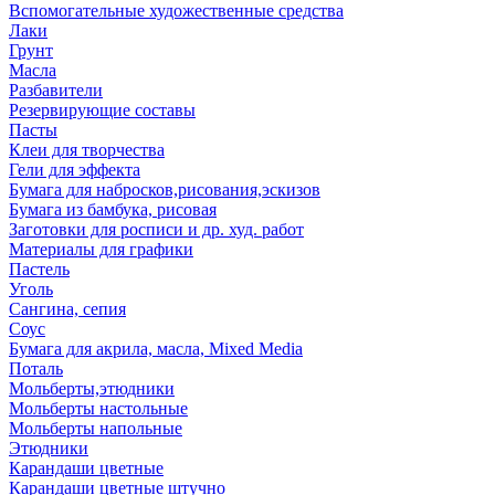
Вспомогательные художественные средства
Лаки
Грунт
Масла
Разбавители
Резервирующие составы
Пасты
Клеи для творчества
Гели для эффекта
Бумага для набросков,рисования,эскизов
Бумага из бамбука, рисовая
Заготовки для росписи и др. худ. работ
Материалы для графики
Пастель
Уголь
Сангина, сепия
Соус
Бумага для акрила, масла, Mixed Media
Поталь
Мольберты,этюдники
Мольберты настольные
Мольберты напольные
Этюдники
Карандаши цветные
Карандаши цветные штучно