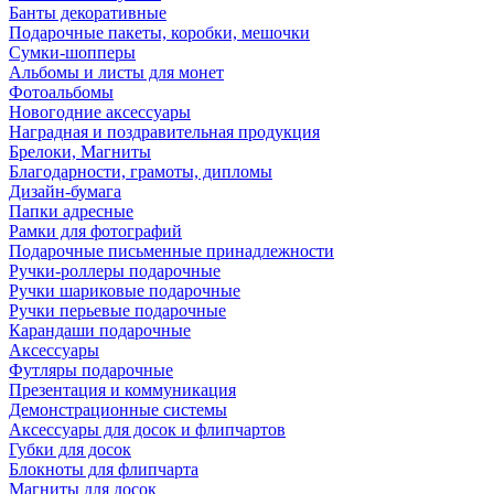
Банты декоративные
Подарочные пакеты, коробки, мешочки
Сумки-шопперы
Альбомы и листы для монет
Фотоальбомы
Новогодние аксессуары
Наградная и поздравительная продукция
Брелоки, Магниты
Благодарности, грамоты, дипломы
Дизайн-бумага
Папки адресные
Рамки для фотографий
Подарочные письменные принадлежности
Ручки-роллеры подарочные
Ручки шариковые подарочные
Ручки перьевые подарочные
Карандаши подарочные
Аксессуары
Футляры подарочные
Презентация и коммуникация
Демонстрационные системы
Аксессуары для досок и флипчартов
Губки для досок
Блокноты для флипчарта
Магниты для досок