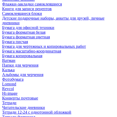
Флажки-закладки самоклеящиеся
Книги для записи рецептов
Самоклеящиеся блоки
Детские подарочные наборы, анкеты для друзей, личные
дневники
Бумага для офисной техники
Бумага форматная белая
Бумага форматная цветная
Бумага писчая
Бумага для чертежных и копировальных работ
Бумага масштабно-координатная
Бумага копировальная
Ватман
Папки для черчения
Калька
Альбомы для черчения
Фотобумага
Lomond
Revcol
Hi-image
Конверты почтовые
Тетради
Читательские дневники
Тетради 12-24 с однотонной обложкой
Тетради бумвинил