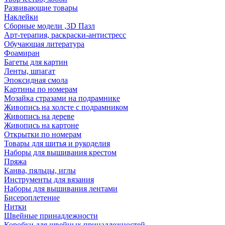
Развивающие товары
Наклейки
Сборные модели ,3D Пазл
Арт-терапия, раскраски-антистресс
Обучающая литература
Фоамиран
Багеты для картин
Ленты, шпагат
Эпоксидная смола
Картины по номерам
Мозайка стразами на подрамнике
Живопись на холсте с подрамником
Живопись на дереве
Живопись на картоне
Открытки по номерам
Товары для шитья и рукоделия
Наборы для вышивания крестом
Пряжа
Канва, пяльцы, иглы
Инструменты для вязания
Наборы для вышивания лентами
Бисероплетение
Нитки
Швейные принадлежности
Коробки для швейных принадлежностей