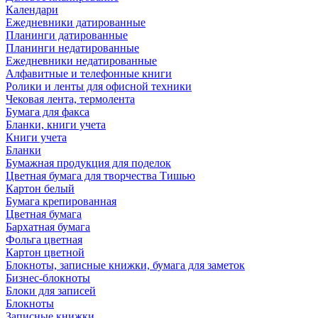
Календари
Ежедневники датированные
Планинги датированные
Планинги недатированные
Ежедневники недатированные
Алфавитные и телефонные книги
Ролики и ленты для офисной техники
Чековая лента, термолента
Бумага для факса
Бланки, книги учета
Книги учета
Бланки
Бумажная продукция для поделок
Цветная бумага для творчества Тишью
Картон белый
Бумага крепированная
Цветная бумага
Бархатная бумага
Фольга цветная
Картон цветной
Блокноты, записные книжки, бумага для заметок
Бизнес-блокноты
Блоки для записей
Блокноты
Записные книжки