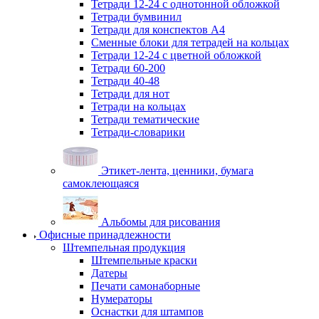
Тетради 12-24 с однотонной обложкой
Тетради бумвинил
Тетради для конспектов А4
Сменные блоки для тетрадей на кольцах
Тетради 12-24 с цветной обложкой
Тетради 60-200
Тетради 40-48
Тетради для нот
Тетради на кольцах
Тетради тематические
Тетради-словарики
Этикет-лента, ценники, бумага
самоклеющаяся
Альбомы для рисования
Офисные принадлежности
Штемпельная продукция
Штемпельные краски
Датеры
Печати самонаборные
Нумераторы
Оснастки для штампов