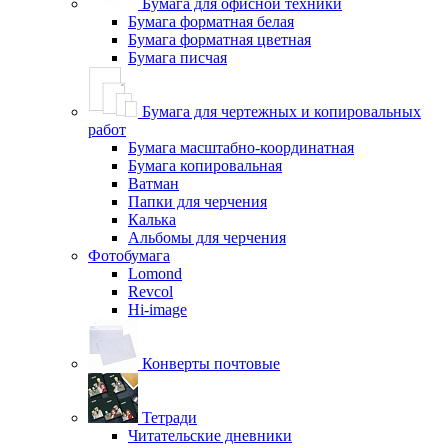
Бумага для офисной техники
Бумага форматная белая
Бумага форматная цветная
Бумага писчая
Бумага для чертежных и копировальных
работ
Бумага масштабно-координатная
Бумага копировальная
Ватман
Папки для черчения
Калька
Альбомы для черчения
Фотобумага
Lomond
Revcol
Hi-image
Конверты почтовые
Тетради
Читательские дневники