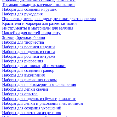
Термоаппликации, клеевые аппликации
Наборы для создания игрушек
Наборы для рукоделия
Проволока, леска, спандекс, резинки для творчества
Красители и маркеры для разметки ткани
Инструменты и материалы для валяния
Наклейки для ногтей, лица, тату.
Значки, брелоки, броши
Наборы для творчества
Наборы для росписи изделий
Наборы для поделок из гипса
Наборы для росписи витража
Наборы для рисования
Наборы для аппликаций и мозаики
Наборы для создания гравюр
Наборы для выжигания
Наборы для рисования песком
Наборы для парфюмерии и мыловарения
Наборы для лепки свечей
Наборы для опытов
Наборы для поделок из бумаги,квиллинг
Наборы для лепки и рисования пластилином
Наборы для создания украшений
Наборы для плетения из резинок