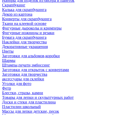
Наборы для поделок из бисера и пайеток
Скрапбукинг
Калька для скрапбукинга
Декор из картона
Конверты для скрапбукинга
Ткани на клеевой основе
Фигурные дыроколы и кримперы
Фигурные ножницы и резаки
Бумага для скрапбукинга
Наклейки для творчества
Декоративные украшения
Цветы
Заготовки для альбомов,коробки
Шармы
Штампы,печати,эмбоссинг
Заготовки для открыток с конвертами
Заготовки для творчества
аксессуары для склейки
Уголки для фото
Фетр
Блестки, стразы, камни
Товары для лепки и скульптурных работ
Доски и стеки для пластилина
Пластилин школьный
Массы для лепки детские, песок