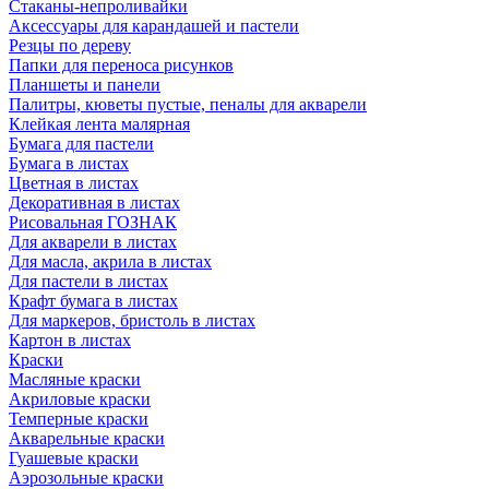
Стаканы-непроливайки
Аксессуары для карандашей и пастели
Резцы по дереву
Папки для переноса рисунков
Планшеты и панели
Палитры, кюветы пустые, пеналы для акварели
Клейкая лента малярная
Бумага для пастели
Бумага в листах
Цветная в листах
Декоративная в листах
Рисовальная ГОЗНАК
Для акварели в листах
Для масла, акрила в листах
Для пастели в листах
Крафт бумага в листах
Для маркеров, бристоль в листах
Картон в листах
Краски
Масляные краски
Акриловые краски
Темперные краски
Акварельные краски
Гуашевые краски
Аэрозольные краски