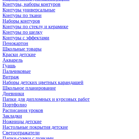
Контуры, наборы контуров
Контуры универсальные
Контуры по ткани
Наборы контуров
Контуры по стеклу и керамике
Контуры по шелку
Контуры с эффектами
Пенокартон
Школьные товары
Краски детские
Акварель
Гуашь
Пальчиковые
Витраж
Наборы детских цветных карандашей
Школьное планирование
Дневники
Папки для дипломных и курсовых работ
Портфолио
Расписания уроков
Закладки
Ножницы детские
Настольные покрытия детские
Светоотражатели
Папки-сумки с ручками