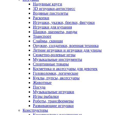
Надувные круги
3D игрушки-антистресс
Водяные пистолеты
Раскопки
Игрушки, указки, брелки, фигурки
Игрушки для купания
Шашки, шахматы, нарды
Транспорт
Слаймы, сквиши
Оружие, солдатики, военная техника
Летние игрушки и игрушки для улицы
Сюжетно-ролевые игры
Музыкальные инструменты
Спортивные товары
Косметика и аксессуары для девочек
Головоломки, логические
Куклы, пупсы, аксессуары
Животные
Посуда
Музыкальные игрушки
Игры рыбалки
Роботы, трансформеры
Развивающие игрушки
Конструкторы
Конструкторы пластиковые