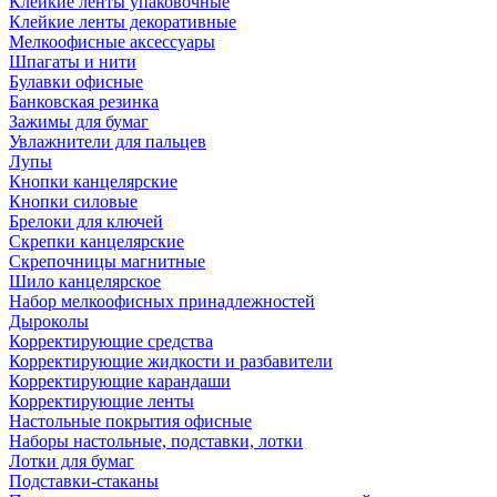
Клейкие ленты упаковочные
Клейкие ленты декоративные
Мелкоофисные аксессуары
Шпагаты и нити
Булавки офисные
Банковская резинка
Зажимы для бумаг
Увлажнители для пальцев
Лупы
Кнопки канцелярские
Кнопки силовые
Брелоки для ключей
Скрепки канцелярские
Скрепочницы магнитные
Шило канцелярское
Набор мелкоофисных принадлежностей
Дыроколы
Корректирующие средства
Корректирующие жидкости и разбавители
Корректирующие карандаши
Корректирующие ленты
Настольные покрытия офисные
Наборы настольные, подставки, лотки
Лотки для бумаг
Подставки-стаканы